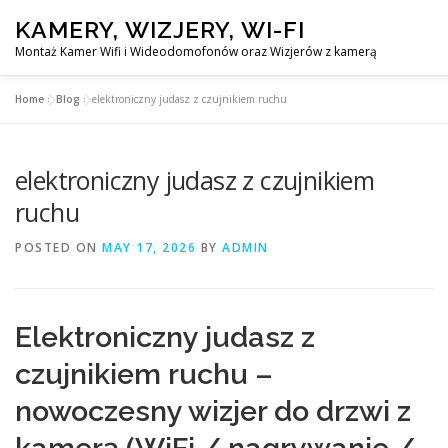
Skip
KAMERY, WIZJERY, WI-FI
to
content
Montaż Kamer Wifi i Wideodomofonów oraz Wizjerów z kamerą
Home
»
Blog
»
elektroniczny judasz z czujnikiem ruchu
GŁÓWNA
MONTAŻ KAMER WIFI W WARSZAWA
elektroniczny judasz z czujnikiem
ruchu
POSTED ON
MAY 17, 2026
BY
ADMIN
Elektroniczny judasz z
czujnikiem ruchu –
nowoczesny wizjer do drzwi z