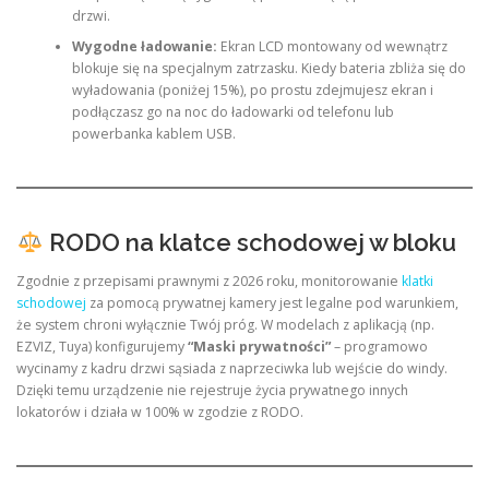
drzwi.
Wygodne ładowanie:
Ekran LCD montowany od wewnątrz
blokuje się na specjalnym zatrzasku. Kiedy bateria zbliża się do
wyładowania (poniżej 15%), po prostu zdejmujesz ekran i
podłączasz go na noc do ładowarki od telefonu lub
powerbanka kablem USB.
RODO na klatce schodowej w bloku
Zgodnie z przepisami prawnymi z 2026 roku, monitorowanie
klatki
schodowej
za pomocą prywatnej kamery jest legalne pod warunkiem,
że system chroni wyłącznie Twój próg. W modelach z aplikacją (np.
EZVIZ, Tuya) konfigurujemy
“Maski prywatności”
– programowo
wycinamy z kadru drzwi sąsiada z naprzeciwka lub wejście do windy.
Dzięki temu urządzenie nie rejestruje życia prywatnego innych
lokatorów i działa w 100% w zgodzie z RODO.