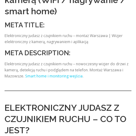
kamerą (WiFi / nagrywanie /
smart home)
META TITLE:
Elektroniczny judasz z czujnikiem ruchu – montaż Warszawa | Wizjer
elektroniczny z kamerą, nagrywaniem i aplikacją
META DESCRIPTION:
Elektroniczny judasz z czujnikiem ruchu – nowoczesny wizjer do drzwi z
kamerą, detekcją ruchu i podglądem na telefon. Montaż Warszawa i
Mazowsze.
Smart home i monitoring wejścia
.
ELEKTRONICZNY JUDASZ Z
CZUJNIKIEM RUCHU – CO TO
JEST?