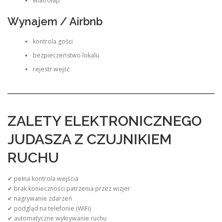
wiatrołap
Wynajem / Airbnb
kontrola gości
bezpieczeństwo lokalu
rejestr wejść
ZALETY ELEKTRONICZNEGO
JUDASZA Z CZUJNIKIEM
RUCHU
✔ pełna kontrola wejścia
✔ brak konieczności patrzenia przez wizjer
✔ nagrywanie zdarzeń
✔ podgląd na telefonie (WiFi)
✔ automatyczne wykrywanie ruchu