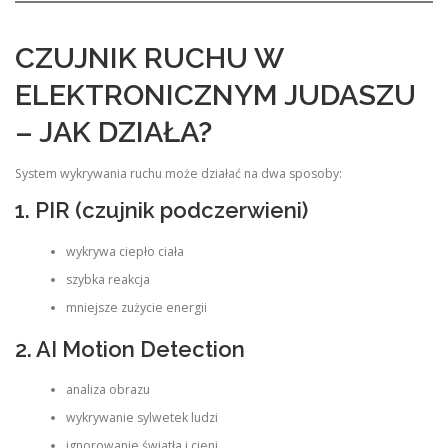
CZUJNIK RUCHU W
ELEKTRONICZNYM JUDASZU
– JAK DZIAŁA?
System wykrywania ruchu może działać na dwa sposoby:
1. PIR (czujnik podczerwieni)
wykrywa ciepło ciała
szybka reakcja
mniejsze zużycie energii
2. AI Motion Detection
analiza obrazu
wykrywanie sylwetek ludzi
ignorowanie światła i cieni