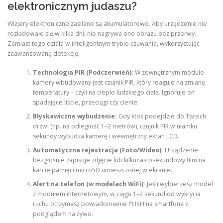
elektronicznym judaszu?
Wizjery elektroniczne zasilane są akumulatorowo. Aby urządzenie nie
rozładowało się w kilka dni, nie nagrywa ono obrazu bez przerwy.
Zamiast tego działa w inteligentnym trybie czuwania, wykorzystując
zaawansowaną detekcję:
Technologia PIR (Podczerwień):
W zewnętrznym module
kamery wbudowany jest czujnik PIR, który reaguje na zmianę
temperatury – czyli na ciepło ludzkiego ciała. Ignoruje on
spadające liście, przeciągi czy cienie.
Błyskawiczne wybudzenie:
Gdy ktoś podejdzie do Twoich
drzwi (np. na odległość 1–2 metrów), czujnik PIR w ułamku
sekundy wybudza kamerę i wewnętrzny ekran LCD.
Automatyczna rejestracja (Foto/Wideo):
Urządzenie
bezgłośnie zapisuje zdjęcie lub kilkunastosekundowy film na
karcie pamięci microSD umieszczonej w ekranie.
Alert na telefon (w modelach WiFi):
Jeśli wybierzesz model
z modułem internetowym, w ciągu 1–2 sekund od wykrycia
ruchu otrzymasz powiadomienie PUSH na smartfona z
podglądem na żywo.