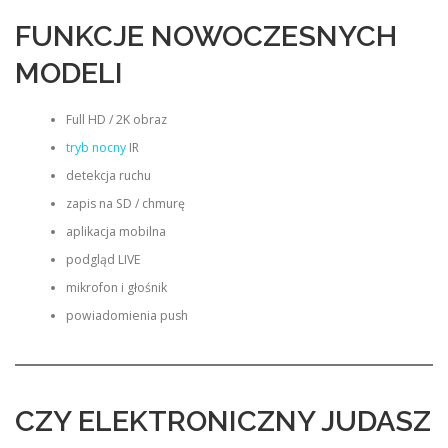
FUNKCJE NOWOCZESNYCH
MODELI
Full HD / 2K obraz
tryb nocny
IR
detekcja ruchu
zapis na SD / chmurę
aplikacja mobilna
podgląd LIVE
mikrofon i głośnik
powiadomienia push
CZY ELEKTRONICZNY JUDASZ