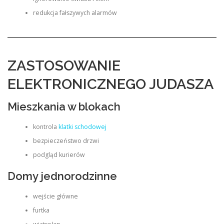
redukcja fałszywych alarmów
ZASTOSOWANIE
ELEKTRONICZNEGO JUDASZA
Mieszkania w blokach
kontrola
klatki schodowej
bezpieczeństwo drzwi
podgląd kurierów
Domy jednorodzinne
wejście główne
furtka