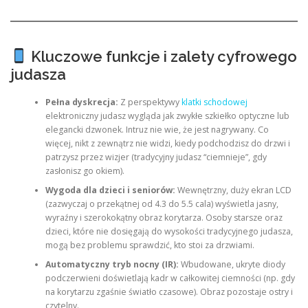
Kluczowe funkcje i zalety cyfrowego
judasza
Pełna dyskrecja:
Z perspektywy
klatki schodowej
elektroniczny judasz wygląda jak zwykłe szkiełko optyczne lub
elegancki dzwonek. Intruz nie wie, że jest nagrywany. Co
więcej, nikt z zewnątrz nie widzi, kiedy podchodzisz do drzwi i
patrzysz przez wizjer (tradycyjny judasz “ciemnieje”, gdy
zasłonisz go okiem).
Wygoda dla dzieci i seniorów:
Wewnętrzny, duży ekran LCD
(zazwyczaj o przekątnej od 4.3 do 5.5 cala) wyświetla jasny,
wyraźny i szerokokątny obraz korytarza. Osoby starsze oraz
dzieci, które nie dosięgają do wysokości tradycyjnego judasza,
mogą bez problemu sprawdzić, kto stoi za drzwiami.
Automatyczny tryb nocny (IR):
Wbudowane, ukryte diody
podczerwieni doświetlają kadr w całkowitej ciemności (np. gdy
na korytarzu zgaśnie światło czasowe). Obraz pozostaje ostry i
czytelny.