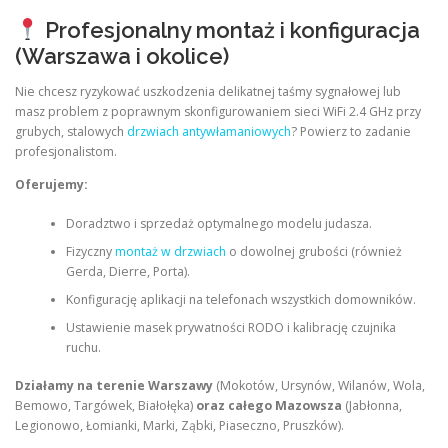
Profesjonalny montaż i konfiguracja
(Warszawa i okolice)
Nie chcesz ryzykować uszkodzenia delikatnej taśmy sygnałowej lub
masz problem z poprawnym skonfigurowaniem sieci WiFi 2.4 GHz przy
grubych, stalowych
drzwiach antywłamaniowych
? Powierz to zadanie
profesjonalistom.
Oferujemy:
Doradztwo i sprzedaż optymalnego modelu judasza.
Fizyczny
montaż w drzwiach
o dowolnej grubości (również
Gerda, Dierre, Porta).
Konfigurację aplikacji na telefonach wszystkich domowników.
Ustawienie masek prywatności RODO i kalibrację czujnika
ruchu.
Działamy na terenie Warszawy
(Mokotów, Ursynów, Wilanów, Wola,
Bemowo, Targówek, Białołęka)
oraz całego Mazowsza
(Jabłonna,
Legionowo, Łomianki, Marki, Ząbki, Piaseczno, Pruszków).