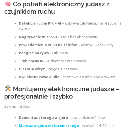
Co potrafi elektroniczny judasz z
czujnikiem ruchu
Detekcja ruchu PIR + AI
– wykrywa człowieka, nie reaguje na
światło
Nagrywanie microSD
– zapis bez abonamentu
Powiadomienia PUSH na telefon
– alert w 1–2 sekundy
Podgląd na żywo
– FullHD/2K
Tryb nocny IR
– widoczność w ciemności
Historia wizyt
– zdjęcia + nagrania
Dwukierunkowe audio
– rozmowa z osobą pod drzwiami
Montujemy elektroniczne judasze –
profesjonalnie i szybko
Zakres instalacji:
Demontaż starego wizjera
– bez uszkodzeń drzwi
Montaż wizjera elektronicznego
– w otwór 14–22 mm