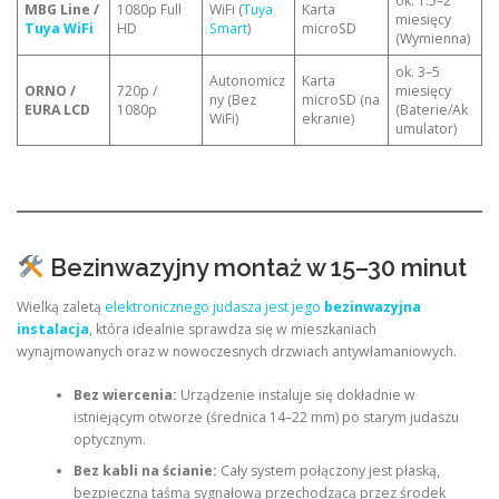
ok. 1.5–2
MBG Line /
1080p Full
WiFi (
Tuya
Karta
miesięcy
Tuya WiFi
HD
Smart
)
microSD
(Wymienna)
ok. 3–5
Autonomicz
Karta
ORNO /
720p /
miesięcy
ny (Bez
microSD (na
EURA LCD
1080p
(Baterie/Ak
WiFi)
ekranie)
umulator)
Bezinwazyjny montaż w 15–30 minut
Wielką zaletą
elektronicznego judasza jest jego
bezinwazyjna
instalacja
, która idealnie sprawdza się w mieszkaniach
wynajmowanych oraz w nowoczesnych drzwiach antywłamaniowych.
Bez wiercenia:
Urządzenie instaluje się dokładnie w
istniejącym otworze (średnica 14–22 mm) po starym judaszu
optycznym.
Bez kabli na ścianie:
Cały system połączony jest płaską,
bezpieczną taśmą sygnałową przechodzącą przez środek