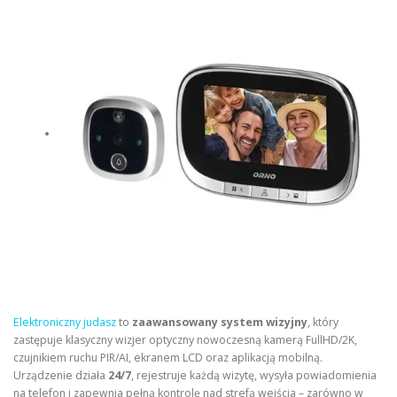
Elektroniczny judasz
to
zaawansowany system wizyjny
, który
zastępuje klasyczny wizjer optyczny nowoczesną kamerą FullHD/2K,
czujnikiem ruchu PIR/AI, ekranem LCD oraz aplikacją mobilną.
Urządzenie działa
24/7
, rejestruje każdą wizytę, wysyła powiadomienia
na telefon i zapewnia pełną kontrolę nad strefą wejścia – zarówno w