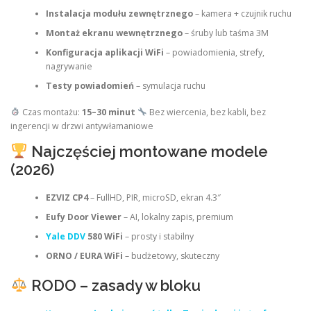
Instalacja modułu zewnętrznego
– kamera + czujnik ruchu
Montaż ekranu wewnętrznego
– śruby lub taśma 3M
Konfiguracja aplikacji WiFi
– powiadomienia, strefy,
nagrywanie
Testy powiadomień
– symulacja ruchu
Czas montażu:
15–30 minut
Bez wiercenia, bez kabli, bez
ingerencji w drzwi antywłamaniowe
Najczęściej montowane modele
(2026)
EZVIZ CP4
– FullHD, PIR, microSD, ekran 4.3″
Eufy Door Viewer
– AI, lokalny zapis, premium
Yale DDV
580 WiFi
– prosty i stabilny
ORNO / EURA WiFi
– budżetowy, skuteczny
RODO – zasady w bloku