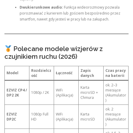
Dwukierunkowe audio:
Funkcja wideorozmowy pozwala
porozmawiać z kurierem lub gościem bezpośrednio przez
smartfon, nawet gdy jesteś w pracy lub na zakupach.
Polecane modele wizjerów z
czujnikiem ruchu (2026)
Rozdzielcz
Zapis
Czas pracy
Model
Łączność
ość
danych
na baterii
ok. 2–3
Karta
EZVIZ CP4 /
WiFi
miesiące
1080p / 2K
microSD +
DP2 2K
(Aplikacja)
(Akumulator
Chmura
)
ok. 2
EZVIZ
1080p Full
WiFi
Karta
miesiące
DP2C
HD
(Aplikacja)
microSD
(Akumulator
)