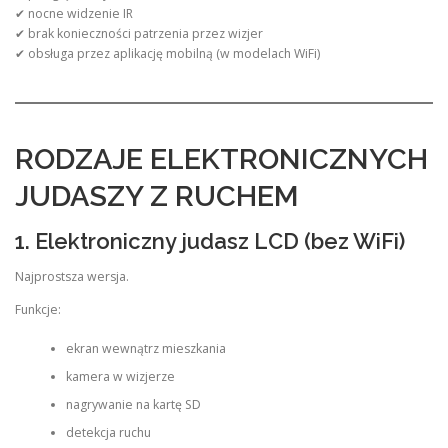
✔ nocne widzenie IR
✔ brak konieczności patrzenia przez wizjer
✔ obsługa przez aplikację mobilną (w modelach WiFi)
RODZAJE ELEKTRONICZNYCH
JUDASZY Z RUCHEM
1. Elektroniczny judasz LCD (bez WiFi)
Najprostsza wersja.
Funkcje:
ekran wewnątrz mieszkania
kamera w wizjerze
nagrywanie na kartę SD
detekcja ruchu