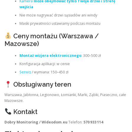
Kamera
może obejmować tylko Twoje drzwi i strefę
wejścia
Nie może nagrywać drzwi sąsiadów ani windy
Maski prywatności ustawiamy podczas montażu
Ceny montażu (Warszawa /
Mazowsze)
Montaż wizjera elektronicznego
: 300–500 zł
Konfiguracja aplikacji: w cenie
Serwis
/ wymiana: 150–450 zł
Obsługiwany teren
Warszawa, Jabłonna, Legionowo, Łomianki, Marki, Ząbki, Piaseczno, całe
Mazowsze.
Kontakt
Dobry Monitoring / Wideodom.eu
Telefon:
570 933 114