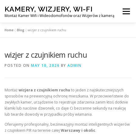
Skip
KAMERY, WIZJERY, WI-FI
to
Menu
content
Montaż Kamer Wifi i Wideodomofonów oraz Wizjerów z kamerą
Home
»
Blog
»
wizjer z czujnikiem ruchu
GŁÓWNA
MONTAŻ KAMER WIFI W WARSZAWA
wizjer z czujnikiem ruchu
MONTAŻ WIDEDOMOFONÓW
POSTED ON
MAY 10, 2026
BY
ADMIN
MONTAŻU WIZJERÓW Z KAMERĄ
BLOG
Montaż
wizjera z czujnikiem ruchu
to jeden z najskuteczniejszych
sposobów na prewencyjną ochronę mieszkania. W przeciwieństwie do
EN
zwykłych kamer, urządzenie to rejestruje zdarzenia zanim ktoś dotknie
KONTAKT
klamki lub naciśnie dzwonek, co daje Ci bezcenne sekundy na reakcję
lub twarde dowody w przypadku próby włamania.
Oferujemy profesjonalny, bezinwazyjny montaż inteligentnych wizjerów
z czujnikiem PIR na terenie całej
Warszawy i okolic
.