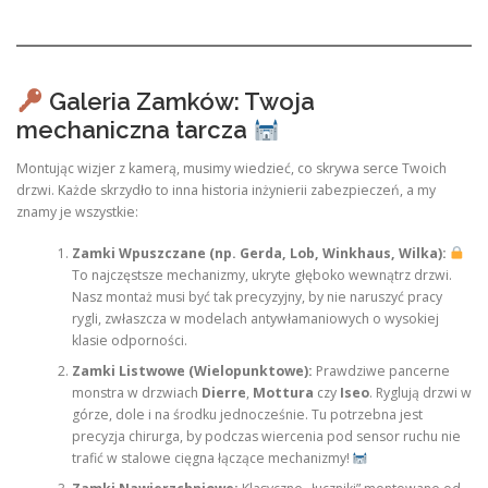
Galeria Zamków: Twoja
mechaniczna tarcza
Montując wizjer z kamerą, musimy wiedzieć, co skrywa serce Twoich
drzwi. Każde skrzydło to inna historia inżynierii zabezpieczeń, a my
znamy je wszystkie:
Zamki Wpuszczane (np. Gerda, Lob, Winkhaus, Wilka):
To najczęstsze mechanizmy, ukryte głęboko wewnątrz drzwi.
Nasz montaż musi być tak precyzyjny, by nie naruszyć pracy
rygli, zwłaszcza w modelach antywłamaniowych o wysokiej
klasie odporności.
Zamki Listwowe (Wielopunktowe):
Prawdziwe pancerne
monstra w drzwiach
Dierre
,
Mottura
czy
Iseo
. Ryglują drzwi w
górze, dole i na środku jednocześnie. Tu potrzebna jest
precyzja chirurga, by podczas wiercenia pod sensor ruchu nie
trafić w stalowe cięgna łączące mechanizmy!