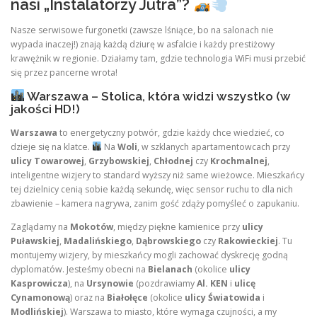
nasi „Instalatorzy Jutra”?
Nasze serwisowe furgonetki (zawsze lśniące, bo na salonach nie
wypada inaczej!) znają każdą dziurę w asfalcie i każdy prestiżowy
krawężnik w regionie. Działamy tam, gdzie technologia WiFi musi przebić
się przez pancerne wrota!
Warszawa – Stolica, która widzi wszystko (w
jakości HD!)
Warszawa
to energetyczny potwór, gdzie każdy chce wiedzieć, co
dzieje się na klatce.
Na
Woli
, w szklanych apartamentowcach przy
ulicy Towarowej
,
Grzybowskiej
,
Chłodnej
czy
Krochmalnej
,
inteligentne wizjery to standard wyższy niż same wieżowce. Mieszkańcy
tej dzielnicy cenią sobie każdą sekundę, więc sensor ruchu to dla nich
zbawienie – kamera nagrywa, zanim gość zdąży pomyśleć o zapukaniu.
Zaglądamy na
Mokotów
, między piękne kamienice przy
ulicy
Puławskiej
,
Madalińskiego
,
Dąbrowskiego
czy
Rakowieckiej
. Tu
montujemy wizjery, by mieszkańcy mogli zachować dyskrecję godną
dyplomatów. Jesteśmy obecni na
Bielanach
(okolice
ulicy
Kasprowicza
), na
Ursynowie
(pozdrawiamy
Al. KEN
i
ulicę
Cynamonową
) oraz na
Białołęce
(okolice
ulicy Światowida
i
Modlińskiej
). Warszawa to miasto, które wymaga czujności, a my