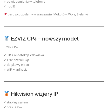
✔ powiadomienia w telefonie
✔ noc IR
bardzo popularny w Warszawie (Mokotów, Wola, Bielany)
EZVIZ CP4 – nowszy model
EZVIZ CP4
✔ PIR + AI detekcja człowieka
✔ 166° szeroki kąt
✔ dotykowy ekran
✔ WiFi + aplikacja
Hikvision wizjery IP
✔ stabilny system
✔ brak lagów