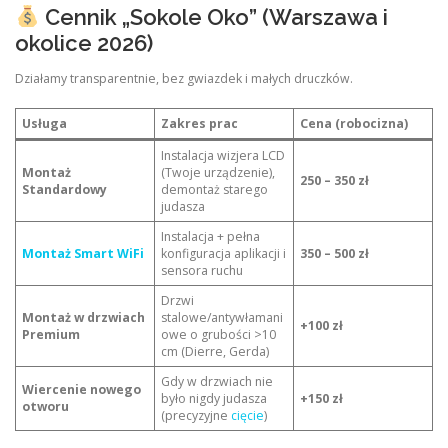
Cennik „Sokole Oko” (Warszawa i
okolice 2026)
Działamy transparentnie, bez gwiazdek i małych druczków.
Usługa
Zakres prac
Cena (robocizna)
Instalacja wizjera LCD
Montaż
(Twoje urządzenie),
250 – 350 zł
Standardowy
demontaż starego
judasza
Instalacja + pełna
Montaż Smart WiFi
konfiguracja aplikacji i
350 – 500 zł
sensora ruchu
Drzwi
Montaż w drzwiach
stalowe/antywłamani
+100 zł
Premium
owe o grubości >10
cm (Dierre, Gerda)
Gdy w drzwiach nie
Wiercenie nowego
było nigdy judasza
+150 zł
otworu
(precyzyjne
cięcie
)