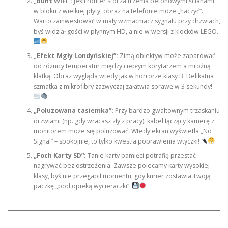
„Bunt WiFi”:
Jeśli router stoi za trzema betonowymi ścianami
w bloku z wielkiej płyty, obraz na telefonie może „haczyć”.
Warto zainwestować w mały wzmacniacz sygnału przy drzwiach,
byś widział gości w płynnym HD, a nie w wersji z klocków LEGO.
„Efekt Mgły Londyńskiej”:
Zimą obiektyw może zaparować
od różnicy temperatur między ciepłym korytarzem a mroźną
klatką. Obraz wygląda wtedy jak w horrorze klasy B. Delikatna
szmatka z mikrofibry zazwyczaj załatwia sprawę w 3 sekundy!
„Poluzowana tasiemka”:
Przy bardzo gwałtownym trzaskaniu
drzwiami (np. gdy wracasz zły z pracy), kabel łączący kamerę z
monitorem może się poluzować. Wtedy ekran wyświetla „No
Signal” – spokojnie, to tylko kwestia poprawienia wtyczki!
„Foch Karty SD”:
Tanie karty pamięci potrafią przestać
nagrywać bez ostrzeżenia. Zawsze polecamy karty wysokiej
klasy, byś nie przegapił momentu, gdy kurier zostawia Twoją
paczkę „pod opieką wycieraczki”.