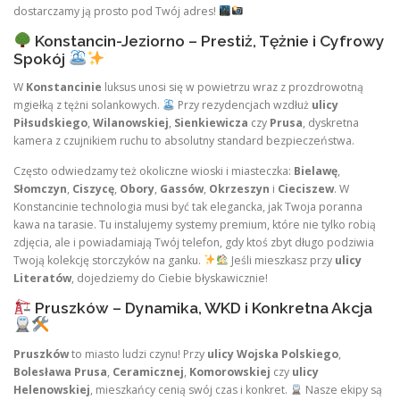
dostarczamy ją prosto pod Twój adres!
Konstancin-Jeziorno – Prestiż, Tężnie i Cyfrowy
Spokój
W
Konstancinie
luksus unosi się w powietrzu wraz z prozdrowotną
mgiełką z tężni solankowych.
Przy rezydencjach wzdłuż
ulicy
Piłsudskiego
,
Wilanowskiej
,
Sienkiewicza
czy
Prusa
, dyskretna
kamera z czujnikiem ruchu to absolutny standard bezpieczeństwa.
Często odwiedzamy też okoliczne wioski i miasteczka:
Bielawę
,
Słomczyn
,
Ciszycę
,
Obory
,
Gassów
,
Okrzeszyn
i
Cieciszew
. W
Konstancinie technologia musi być tak elegancka, jak Twoja poranna
kawa na tarasie. Tu instalujemy systemy premium, które nie tylko robią
zdjęcia, ale i powiadamiają Twój telefon, gdy ktoś zbyt długo podziwia
Twoją kolekcję storczyków na ganku.
Jeśli mieszkasz przy
ulicy
Literatów
, dojedziemy do Ciebie błyskawicznie!
Pruszków – Dynamika, WKD i Konkretna Akcja
Pruszków
to miasto ludzi czynu! Przy
ulicy Wojska Polskiego
,
Bolesława Prusa
,
Ceramicznej
,
Komorowskiej
czy
ulicy
Helenowskiej
, mieszkańcy cenią swój czas i konkret.
Nasze ekipy są