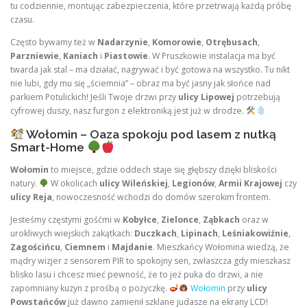
tu codziennie, montując zabezpieczenia, które przetrwają każdą próbę
czasu.
Często bywamy też w
Nadarzynie
,
Komorowie
,
Otrębusach
,
Parzniewie
,
Kaniach
i
Piastowie
. W Pruszkowie instalacja ma być
twarda jak stal – ma działać, nagrywać i być gotowa na wszystko. Tu nikt
nie lubi, gdy mu się „ściemnia” – obraz ma być jasny jak słońce nad
parkiem Potulickich! Jeśli Twoje drzwi przy
ulicy Lipowej
potrzebują
cyfrowej duszy, nasz furgon z elektroniką jest już w drodze.
Wołomin – Oaza spokoju pod lasem z nutką
Smart-Home
Wołomin
to miejsce, gdzie oddech staje się głębszy dzięki bliskości
natury.
W okolicach
ulicy Wileńskiej
,
Legionów
,
Armii Krajowej
czy
ulicy Reja
, nowoczesność wchodzi do domów szerokim frontem.
Jesteśmy częstymi gośćmi w
Kobyłce
,
Zielonce
,
Ząbkach
oraz w
urokliwych wiejskich zakątkach:
Duczkach
,
Lipinach
,
Leśniakowiźnie
,
Zagościńcu
,
Ciemnem
i
Majdanie
. Mieszkańcy Wołomina wiedzą, że
mądry wizjer z sensorem PIR to spokojny sen, zwłaszcza gdy mieszkasz
blisko lasu i chcesz mieć pewność, że to jeż puka do drzwi, a nie
zapomniany kuzyn z prośbą o pożyczkę.
Wołomin
przy
ulicy
Powstańców
już dawno zamienił szklane judasze na ekrany LCD!