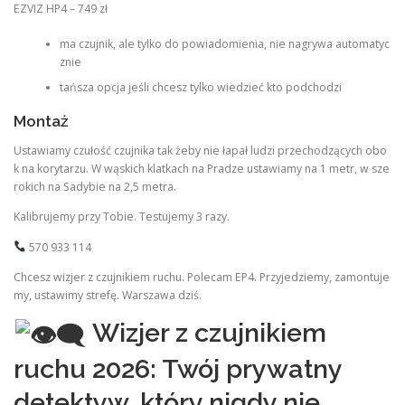
EZVIZ HP4 – 749 zł
ma czujnik, ale tylko do powiadomienia, nie nagrywa automatyc
znie
tańsza opcja jeśli chcesz tylko wiedzieć kto podchodzi
Montaż
Ustawiamy czułość czujnika tak żeby nie łapał ludzi przechodzących obo
k na korytarzu. W wąskich klatkach na Pradze ustawiamy na 1 metr, w sze
rokich na Sadybie na 2,5 metra.
Kalibrujemy przy Tobie. Testujemy 3 razy.
570 933 114
Chcesz wizjer z czujnikiem ruchu. Polecam EP4. Przyjedziemy, zamontuje
my, ustawimy strefę. Warszawa dziś.
Wizjer z czujnikiem
ruchu 2026: Twój prywatny
detektyw, który nigdy nie