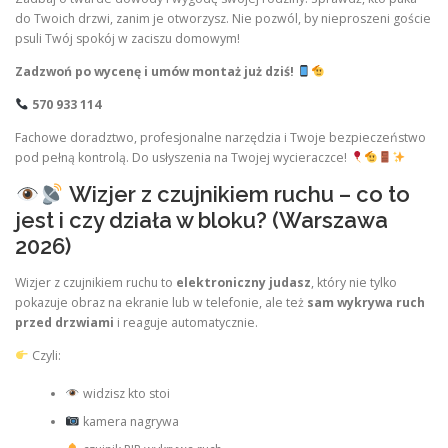
do Twoich drzwi, zanim je otworzysz. Nie pozwól, by nieproszeni goście
psuli Twój spokój w zaciszu domowym!
Zadzwoń po wycenę i umów montaż już dziś!
570 933 114
Fachowe doradztwo, profesjonalne narzędzia i Twoje bezpieczeństwo
pod pełną kontrolą. Do usłyszenia na Twojej wycieraczce!
Wizjer z czujnikiem ruchu – co to
jest i czy działa w bloku? (Warszawa
2026)
Wizjer z czujnikiem ruchu to
elektroniczny judasz
, który nie tylko
pokazuje obraz na ekranie lub w telefonie, ale też
sam wykrywa ruch
przed drzwiami
i reaguje automatycznie.
Czyli:
widzisz kto stoi
kamera nagrywa