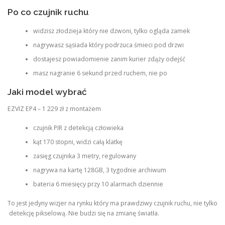
Po co czujnik ruchu
widzisz złodzieja który nie dzwoni, tylko ogląda zamek
nagrywasz sąsiada który podrzuca śmieci pod drzwi
dostajesz powiadomienie zanim kurier zdąży odejść
masz nagranie 6 sekund przed ruchem, nie po
Jaki model wybrać
EZVIZ EP4 – 1 229 zł z montażem
czujnik PIR z detekcją człowieka
kąt 170 stopni, widzi całą klatkę
zasięg czujnika 3 metry, regulowany
nagrywa na kartę 128GB, 3 tygodnie archiwum
bateria 6 miesięcy przy 10 alarmach dziennie
To jest jedyny wizjer na rynku który ma prawdziwy czujnik ruchu, nie tylko
detekcję pikselową. Nie budzi się na zmianę światła.