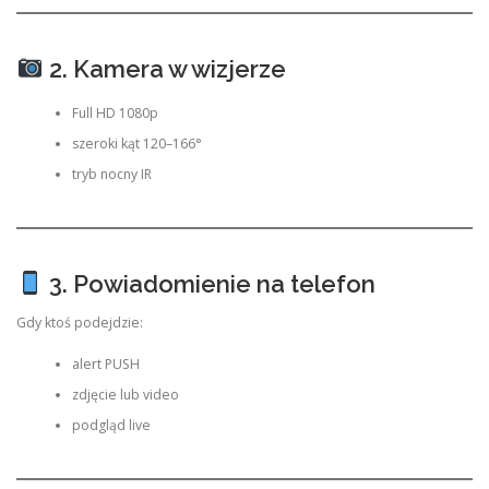
2. Kamera w wizjerze
Full HD 1080p
szeroki kąt 120–166°
tryb nocny IR
3. Powiadomienie na telefon
Gdy ktoś podejdzie:
alert PUSH
zdjęcie lub video
podgląd live