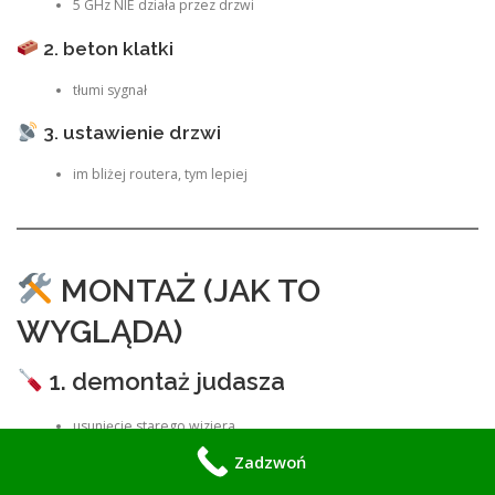
5 GHz NIE działa przez drzwi
2. beton klatki
tłumi sygnał
3. ustawienie drzwi
im bliżej routera, tym lepiej
MONTAŻ (JAK TO
WYGLĄDA)
1. demontaż judasza
usunięcie starego wizjera
Zadzwoń
2. dopasowanie otworu