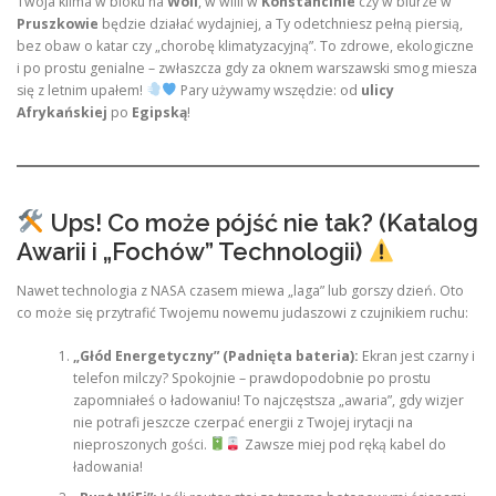
Twoja klima w bloku na
Woli
, w willi w
Konstancinie
czy w biurze w
Pruszkowie
będzie działać wydajniej, a Ty odetchniesz pełną piersią,
bez obaw o katar czy „chorobę klimatyzacyjną”. To zdrowe, ekologiczne
i po prostu genialne – zwłaszcza gdy za oknem warszawski smog miesza
się z letnim upałem!
Pary używamy wszędzie: od
ulicy
Afrykańskiej
po
Egipską
!
Ups! Co może pójść nie tak? (Katalog
Awarii i „Fochów” Technologii)
Nawet technologia z NASA czasem miewa „laga” lub gorszy dzień. Oto
co może się przytrafić Twojemu nowemu judaszowi z czujnikiem ruchu:
„Głód Energetyczny” (Padnięta bateria):
Ekran jest czarny i
telefon milczy? Spokojnie – prawdopodobnie po prostu
zapomniałeś o ładowaniu! To najczęstsza „awaria”, gdy wizjer
nie potrafi jeszcze czerpać energii z Twojej irytacji na
nieproszonych gości.
Zawsze miej pod ręką kabel do
ładowania!