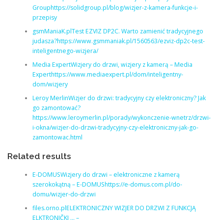
Grouphttps://solidgroup.pl/blog/wizjer-z-kamera-funkcje-i-
przepisy
gsmManiaK.plTest EZVIZ DP2C. Warto zamienić tradycyjnego
judasza?https://www.gsmmaniak.pl/1560563/ezviz-dp2c-test-
inteligentnego-wizjera/
Media ExpertWizjery do drzwi, wizjery z kamerą – Media
Experthttps://www.mediaexpert.pl/dom/inteligentny-
dom/wizjery
Leroy MerlinWizjer do drzwi: tradycyjny czy elektroniczny? Jak
go zamontować?
https://www.leroymerlin.pl/porady/wykonczenie-wnetrz/drzwi-
i-okna/wizjer-do-drzwi-tradycyjny-czy-elektroniczny-jak-go-
zamontowac.html
Related results
E-DOMUSWizjery do drzwi – elektroniczne z kamerą
szerokokątną – E-DOMUShttps://e-domus.com.pl/do-
domu/wizjer-do-drzwi
files.orno.plELEKTRONICZNY WIZJER DO DRZWI Z FUNKCJĄ
ELKTRONIČKI … –