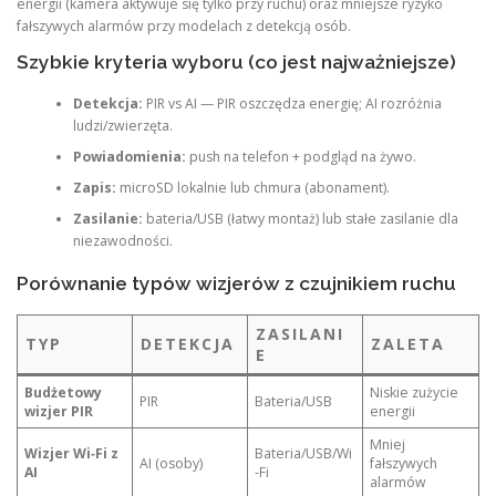
energii (kamera aktywuje się tylko przy ruchu) oraz mniejsze ryzyko
fałszywych alarmów przy modelach z detekcją osób.
Szybkie kryteria wyboru (co jest najważniejsze)
Detekcja:
PIR vs AI — PIR oszczędza energię; AI rozróżnia
ludzi/zwierzęta.
Powiadomienia:
push na telefon + podgląd na żywo.
Zapis:
microSD lokalnie lub chmura (abonament).
Zasilanie:
bateria/USB (łatwy montaż) lub stałe zasilanie dla
niezawodności.
Porównanie typów wizjerów z czujnikiem ruchu
ZASILANI
TYP
DETEKCJA
ZALETA
E
Budżetowy
Niskie zużycie
PIR
Bateria/USB
wizjer PIR
energii
Mniej
Wizjer Wi‑Fi z
Bateria/USB/Wi
AI (osoby)
fałszywych
AI
‑Fi
alarmów