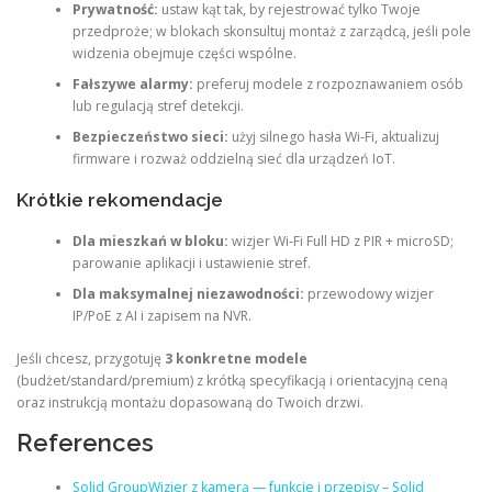
Prywatność:
ustaw kąt tak, by rejestrować tylko Twoje
przedproże; w blokach skonsultuj montaż z zarządcą, jeśli pole
widzenia obejmuje części wspólne.
Fałszywe alarmy:
preferuj modele z rozpoznawaniem osób
lub regulacją stref detekcji.
Bezpieczeństwo sieci:
użyj silnego hasła Wi‑Fi, aktualizuj
firmware i rozważ oddzielną sieć dla urządzeń IoT.
Krótkie rekomendacje
Dla mieszkań w bloku:
wizjer Wi‑Fi Full HD z PIR + microSD;
parowanie aplikacji i ustawienie stref.
Dla maksymalnej niezawodności:
przewodowy wizjer
IP/PoE z AI i zapisem na NVR.
Jeśli chcesz, przygotuję
3 konkretne modele
(budżet/standard/premium) z krótką specyfikacją i orientacyjną ceną
oraz instrukcją montażu dopasowaną do Twoich drzwi.
References
Solid GroupWizjer z kamerą — funkcje i przepisy – Solid