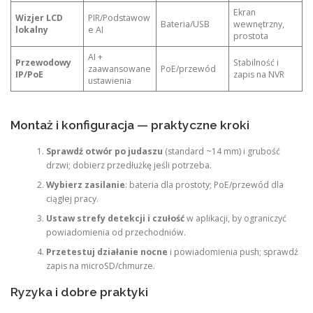
Ekran
Wizjer LCD
PIR/Podstawow
Bateria/USB
wewnętrzny,
lokalny
e AI
prostota
AI +
Przewodowy
Stabilność i
zaawansowane
PoE/przewód
IP/PoE
zapis na NVR
ustawienia
Montaż i konfiguracja — praktyczne kroki
Sprawdź otwór po judaszu
(standard ~14 mm) i grubość
drzwi; dobierz przedłużkę jeśli potrzeba.
Wybierz zasilanie
: bateria dla prostoty; PoE/przewód dla
ciągłej pracy.
Ustaw strefy detekcji i czułość
w aplikacji, by ograniczyć
powiadomienia od przechodniów.
Przetestuj działanie nocne
i powiadomienia push; sprawdź
zapis na microSD/chmurze.
Ryzyka i dobre praktyki