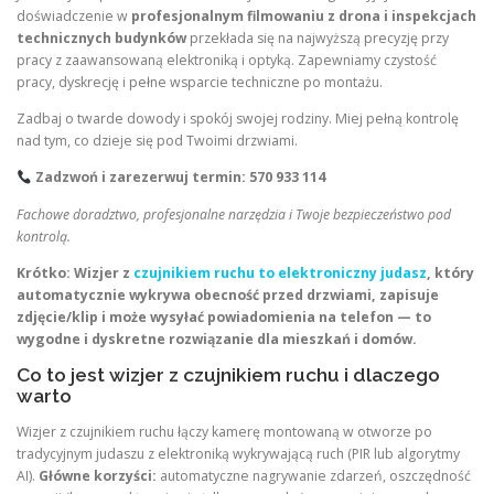
doświadczenie w
profesjonalnym filmowaniu z drona i inspekcjach
technicznych budynków
przekłada się na najwyższą precyzję przy
pracy z zaawansowaną elektroniką i optyką. Zapewniamy czystość
pracy, dyskrecję i pełne wsparcie techniczne po montażu.
Zadbaj o twarde dowody i spokój swojej rodziny. Miej pełną kontrolę
nad tym, co dzieje się pod Twoimi drzwiami.
Zadzwoń i zarezerwuj termin: 570 933 114
Fachowe doradztwo, profesjonalne narzędzia i Twoje bezpieczeństwo pod
kontrolą.
Krótko:
Wizjer z
czujnikiem ruchu to elektroniczny judasz
, który
automatycznie wykrywa obecność przed drzwiami, zapisuje
zdjęcie/klip i może wysyłać powiadomienia na telefon — to
wygodne i dyskretne rozwiązanie dla mieszkań i domów.
Co to jest wizjer z czujnikiem ruchu i dlaczego
warto
Wizjer z czujnikiem ruchu łączy kamerę montowaną w otworze po
tradycyjnym judaszu z elektroniką wykrywającą ruch (PIR lub algorytmy
AI).
Główne korzyści:
automatyczne nagrywanie zdarzeń, oszczędność