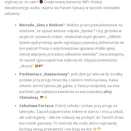
szybciej niż on sam?
Dzięki nowej kamerze WiFi i funkcji
dwustronnego audio, stajesz się Panem Sytuacji w sposób niezwykle
zabawny:
Metoda „Głos z Niebios”:
Widzisz przez powiadomienie na
telefonie, że sąsiad właśnie odpala „dymka”? Użyj głośnika w
wizjerze i powiedz niskim, zniekształconym głosem:
„UWAGA!
System wykrył emisję spalin zagrażającą populacji jednorożców na
tym piętrze! Proszę o natychmiastowe zgaszenie źródła ognia,
inaczej włączymy procedurę odkażania lawendą!”
. Gwarantujemy,
że sąsiad zgasi papierosa szybciej niż zdążysz powiedzieć
„akcyza”.
Pochłaniacz „Kawiarniany”:
Jeśli dym już wleciał do środka,
postaw przy progu miseczkę z świeżo mieloną kawą. Kawa
chłonie smród tytoniu jak gąbka, a Twój przedpokój zacznie
pachnieć jak najlepsza kawiarnia na warszawskiej
ulicy
Chmielnej
.
Cebulowa Forteca:
Pokrój cebulę i zostaw przy progu na
talerzyku. Zapach papierosów zniknie w starciu z mocą cebuli,
ale ostrzegamy – nikt nie odważy się podejść do Twoich drzwi
bez maski gazowej. To metoda dla osób, które naprawdę
kochają swoją prywatność i nie boją się łez!