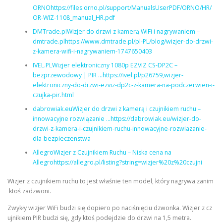
ORNOhttps://files.orno.pl/support/ManualsUserPDF/ORNO/HR/
OR-WIZ-1108_manual_HR.pdf
DMTrade.plWizjer do drzwi z kamerą WiFi i nagrywaniem –
dmtrade.plhttps://www.dmtrade.pl/pl-PL/blog/wizjer-do-drzwi-
z-kamera-wifi-i-nagrywaniem-1747650403
IVEL.PLWizjer elektroniczny 1080p EZVIZ CS-DP2C –
bezprzewodowy | PIR …https://ivel.pl/p26759,wizjer-
elektroniczny-do-drzwi-ezviz-dp2c-z-kamera-na-podczerwien-i-
czujka-pir.html
dabrowiak.euWizjer do drzwi z kamerą i czujnikiem ruchu –
innowacyjne rozwiązanie …https://dabrowiak.eu/wizjer-do-
drzwi-z-kamera-i-czujnikiem-ruchu-innowacyjne-rozwiazanie-
dla-bezpieczenstwa
AllegroWizjer z Czujnikiem Ruchu – Niska cena na
Allegrohttps://allegro.pl/listing?string=wizjer%20z%20czujni
Wizjer z czujnikiem ruchu to jest właśnie ten model, który nagrywa zanim
ktoś zadzwoni.
Zwykły wizjer WiFi budzi się dopiero po naciśnięciu dzwonka. Wizjer z cz
ujnikiem PIR budzi się, gdy ktoś podejdzie do drzwi na 1,5 metra.