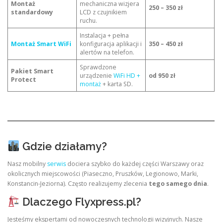
Montaż
mechaniczna wizjera
250 – 350 zł
standardowy
LCD z czujnikiem
ruchu.
Instalacja + pełna
Montaż Smart WiFi
konfiguracja aplikacji i
350 – 450 zł
alertów na telefon.
Sprawdzone
Pakiet Smart
urządzenie
WiFi HD +
od 950 zł
Protect
montaż
+ karta SD.
Gdzie działamy?
Nasz mobilny
serwis
dociera szybko do każdej części Warszawy oraz
okolicznych miejscowości (Piaseczno, Pruszków, Legionowo, Marki,
Konstancin-Jeziorna). Często realizujemy zlecenia
tego samego dnia
.
Dlaczego Flyxpress.pl?
Jesteśmy ekspertami od nowoczesnych technologii wizyjnych. Nasze