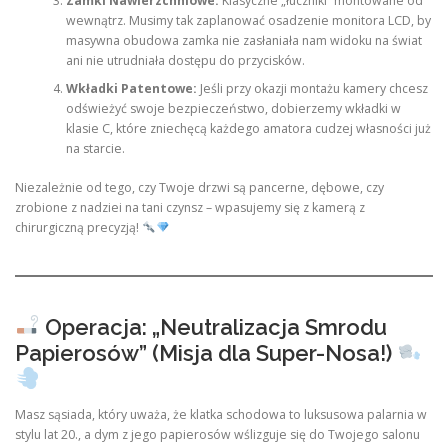
Zamki Nawierzchniowe:
Klasyczne „łuczniki” montowane od
wewnątrz. Musimy tak zaplanować osadzenie monitora LCD, by
masywna obudowa zamka nie zasłaniała nam widoku na świat
ani nie utrudniała dostępu do przycisków.
Wkładki Patentowe:
Jeśli przy okazji montażu kamery chcesz
odświeżyć swoje bezpieczeństwo, dobierzemy wkładki w
klasie C, które zniechęcą każdego amatora cudzej własności już
na starcie.
Niezależnie od tego, czy Twoje drzwi są pancerne, dębowe, czy
zrobione z nadziei na tani czynsz – wpasujemy się z kamerą z
chirurgiczną precyzją!
Operacja: „Neutralizacja Smrodu
Papierosów” (Misja dla Super-Nosa!)
Masz sąsiada, który uważa, że klatka schodowa to luksusowa palarnia w
stylu lat 20., a dym z jego papierosów wślizguje się do Twojego salonu