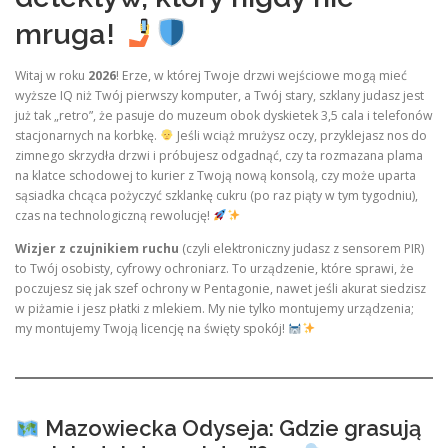
mruga!
Witaj w roku
2026
! Erze, w której Twoje drzwi wejściowe mogą mieć
wyższe IQ niż Twój pierwszy komputer, a Twój stary, szklany judasz jest
już tak „retro”, że pasuje do muzeum obok dyskietek 3,5 cala i telefonów
stacjonarnych na korbkę.
Jeśli wciąż mrużysz oczy, przyklejasz nos do
zimnego skrzydła drzwi i próbujesz odgadnąć, czy ta rozmazana plama
na klatce schodowej to kurier z Twoją nową konsolą, czy może uparta
sąsiadka chcąca pożyczyć szklankę cukru (po raz piąty w tym tygodniu),
czas na technologiczną rewolucję!
Wizjer z czujnikiem ruchu
(czyli elektroniczny judasz z sensorem PIR)
to Twój osobisty, cyfrowy ochroniarz. To urządzenie, które sprawi, że
poczujesz się jak szef ochrony w Pentagonie, nawet jeśli akurat siedzisz
w piżamie i jesz płatki z mlekiem. My nie tylko montujemy urządzenia;
my montujemy Twoją licencję na święty spokój!
Mazowiecka Odyseja: Gdzie grasują