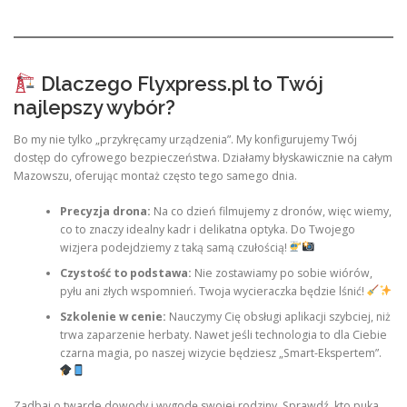
Dlaczego Flyxpress.pl to Twój
najlepszy wybór?
Bo my nie tylko „przykręcamy urządzenia”. My konfigurujemy Twój
dostęp do cyfrowego bezpieczeństwa. Działamy błyskawicznie na całym
Mazowszu, oferując montaż często tego samego dnia.
Precyzja drona:
Na co dzień filmujemy z dronów, więc wiemy,
co to znaczy idealny kadr i delikatna optyka. Do Twojego
wizjera podejdziemy z taką samą czułością!
Czystość to podstawa:
Nie zostawiamy po sobie wiórów,
pyłu ani złych wspomnień. Twoja wycieraczka będzie lśnić!
Szkolenie w cenie:
Nauczymy Cię obsługi aplikacji szybciej, niż
trwa zaparzenie herbaty. Nawet jeśli technologia to dla Ciebie
czarna magia, po naszej wizycie będziesz „Smart-Ekspertem”.
Zadbaj o twarde dowody i wygodę swojej rodziny. Sprawdź, kto puka