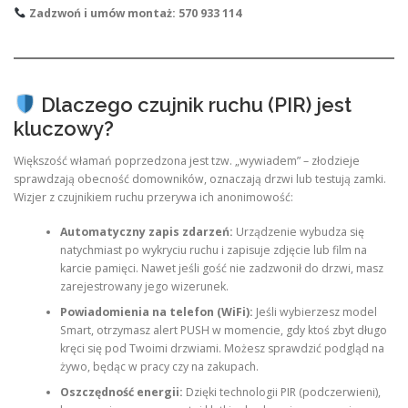
Zadzwoń i umów montaż: 570 933 114
Dlaczego czujnik ruchu (PIR) jest
kluczowy?
Większość włamań poprzedzona jest tzw. „wywiadem” – złodzieje
sprawdzają obecność domowników, oznaczają drzwi lub testują zamki.
Wizjer z czujnikiem ruchu przerywa ich anonimowość:
Automatyczny zapis zdarzeń:
Urządzenie wybudza się
natychmiast po wykryciu ruchu i zapisuje zdjęcie lub film na
karcie pamięci. Nawet jeśli gość nie zadzwonił do drzwi, masz
zarejestrowany jego wizerunek.
Powiadomienia na telefon (WiFi):
Jeśli wybierzesz model
Smart, otrzymasz alert PUSH w momencie, gdy ktoś zbyt długo
kręci się pod Twoimi drzwiami. Możesz sprawdzić podgląd na
żywo, będąc w pracy czy na zakupach.
Oszczędność energii:
Dzięki technologii PIR (podczerwieni),