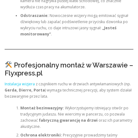
kamera nie nagrywa pustej klatki schodowej, co znacznie
wydłuża czas pracy na akumulatorze.
Odstraszanie:
Nowoczesne wizjery mogą emitować sygnał
dźwiękowy lub zapalać podświetlenie przycisku dzwonka po
wykryciu ruchu, co daje intruzowi jasny sygnał:
„Jesteś
monitorowany”
.
Profesjonalny montaż w Warszawie –
Flyxpress.pl
Instalacja wizjera
z czujnikiem ruchu w drzwiach antywłamaniowych (np.
Gerda, Dierre, Porta
) wymaga technicznej precyzji, aby system działał
bezawaryjnie przez lata.
Montaż bezinwazyjny:
Wykorzystujemy istniejący otwór po
tradycyjnym judaszu. Nie wiercimy w pancerzu, co pozwala
zachować
fabryczną gwarancję na drzwi
oraz ich parametry
akustyczne.
Ochrona elektroniki:
Precyzyjnie prowadzimy taśmy