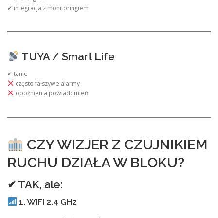
✔ integracja z monitoringiem
TUYA / Smart Life
✔ tanie
często fałszywe alarmy
opóźnienia powiadomień
CZY WIZJER Z CZUJNIKIEM
RUCHU DZIAŁA W BLOKU?
✔ TAK, ale:
1. WiFi 2.4 GHz