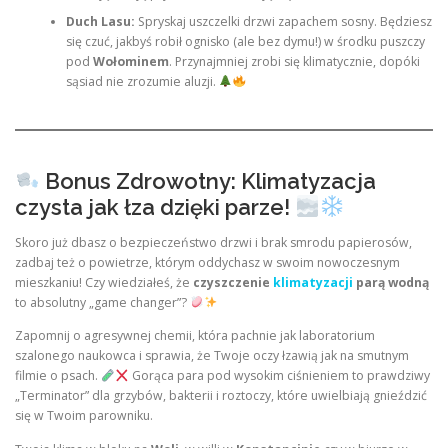
Duch Lasu:
Spryskaj uszczelki drzwi zapachem sosny. Będziesz
się czuć, jakbyś robił ognisko (ale bez dymu!) w środku puszczy
pod
Wołominem
. Przynajmniej zrobi się klimatycznie, dopóki
sąsiad nie zrozumie aluzji.
Bonus Zdrowotny: Klimatyzacja
czysta jak łza dzięki parze!
Skoro już dbasz o bezpieczeństwo drzwi i brak smrodu papierosów,
zadbaj też o powietrze, którym oddychasz w swoim nowoczesnym
mieszkaniu! Czy wiedziałeś, że
czyszczenie
klimatyzacji
parą wodną
to absolutny „game changer”?
Zapomnij o agresywnej chemii, która pachnie jak laboratorium
szalonego naukowca i sprawia, że Twoje oczy łzawią jak na smutnym
filmie o psach.
Gorąca para pod wysokim ciśnieniem to prawdziwy
„Terminator” dla grzybów, bakterii i roztoczy, które uwielbiają gnieździć
się w Twoim parowniku.