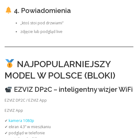
4. Powiadomienia
„ktoś stoi pod drzwiami”
zdjęcie lub podgląd live
NAJPOPULARNIEJSZY
MODEL W POLSCE (BLOKI)
EZVIZ DP2C – inteligentny wizjer WiFi
EZVIZ DP2C / EZVIZ App
EZVIZ App
✔
kamera 1080p
✔ ekran 4.3” w mieszkaniu
✔ podgląd w telefonie