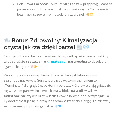
Cebulowa Forteca:
Pokrój cebulę i zostaw przy progu. Zapach
papierosów zniknie, ale… nikt nie odważy się do Ciebie wejść
bez maski gazowej. To metoda dla twardzieli!
Bonus Zdrowotny: Klimatyzacja
czysta jak łza dzięki parze!
Skoro już dbasz o bezpieczeństwo drzwi, zadbaj też o powietrze! Czy
wiedziałeś, że
czyszczenie
klimatyzacji
parą wodną
to absolutny
„game changer”?
Zapomnij o agresywnej chemii, która pachnie jak laboratorium
szalonego naukowca. Gorąca para pod wysokim ciśnieniem to
„Terminator” dla grzybów, bakterii i roztoczy, które uwielbiają gnieździć
się w Twoim parowniku. Twoja klima w bloku na
Woli
, w willi w
Konstancinie
czy w biurze w
Pruszkowie
będzie działać wydajniej, a
Ty odetchniesz pełną piersią, bez obaw o katar czy alergię. To zdrowe,
ekologiczne i po prostu genialne!