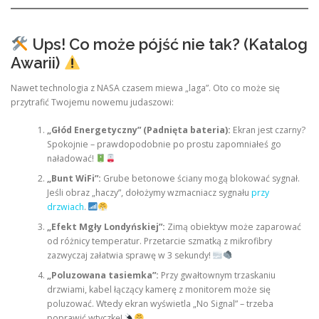
Ups! Co może pójść nie tak? (Katalog
Awarii)
Nawet technologia z NASA czasem miewa „laga”. Oto co może się
przytrafić Twojemu nowemu judaszowi:
„Głód Energetyczny” (Padnięta bateria):
Ekran jest czarny?
Spokojnie – prawdopodobnie po prostu zapomniałeś go
naładować!
„Bunt WiFi”:
Grube betonowe ściany mogą blokować sygnał.
Jeśli obraz „haczy”, dołożymy wzmacniacz sygnału
przy
drzwiach
.
„Efekt Mgły Londyńskiej”:
Zimą obiektyw może zaparować
od różnicy temperatur. Przetarcie szmatką z mikrofibry
zazwyczaj załatwia sprawę w 3 sekundy!
„Poluzowana tasiemka”:
Przy gwałtownym trzaskaniu
drzwiami, kabel łączący kamerę z monitorem może się
poluzować. Wtedy ekran wyświetla „No Signal” – trzeba
poprawić wtyczkę!