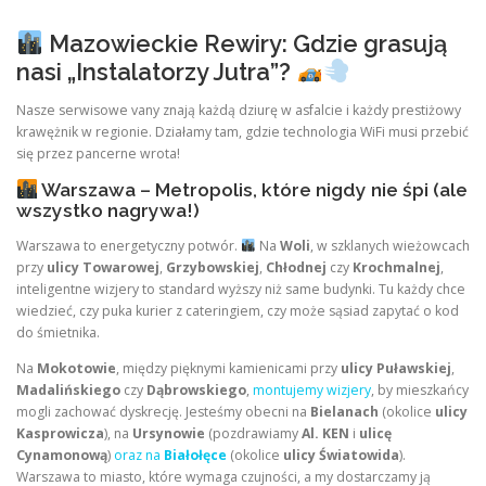
Mazowieckie Rewiry: Gdzie grasują
nasi „Instalatorzy Jutra”?
Nasze serwisowe vany znają każdą dziurę w asfalcie i każdy prestiżowy
krawężnik w regionie. Działamy tam, gdzie technologia WiFi musi przebić
się przez pancerne wrota!
Warszawa – Metropolis, które nigdy nie śpi (ale
wszystko nagrywa!)
Warszawa to energetyczny potwór.
Na
Woli
, w szklanych wieżowcach
przy
ulicy Towarowej
,
Grzybowskiej
,
Chłodnej
czy
Krochmalnej
,
inteligentne wizjery to standard wyższy niż same budynki. Tu każdy chce
wiedzieć, czy puka kurier z cateringiem, czy może sąsiad zapytać o kod
do śmietnika.
Na
Mokotowie
, między pięknymi kamienicami przy
ulicy Puławskiej
,
Madalińskiego
czy
Dąbrowskiego
,
montujemy wizjery
, by mieszkańcy
mogli zachować dyskrecję. Jesteśmy obecni na
Bielanach
(okolice
ulicy
Kasprowicza
), na
Ursynowie
(pozdrawiamy
Al. KEN
i
ulicę
Cynamonową
)
oraz na
Białołęce
(okolice
ulicy Światowida
).
Warszawa to miasto, które wymaga czujności, a my dostarczamy ją