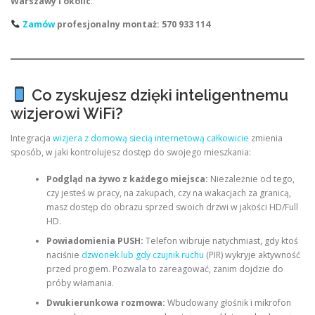
Warszawy i okolic
.
Zamów
profesjonalny montaż: 570 933 114
Co zyskujesz dzięki inteligentnemu
wizjerowi WiFi?
Integracja
wizjera z domową siecią internetową całkowicie
zmienia
sposób, w jaki kontrolujesz dostęp do swojego mieszkania:
Podgląd na żywo z każdego miejsca:
Niezależnie od tego,
czy jesteś w pracy, na zakupach, czy na wakacjach za granicą,
masz dostęp do obrazu sprzed swoich drzwi w jakości HD/Full
HD.
Powiadomienia PUSH:
Telefon wibruje natychmiast, gdy ktoś
naciśnie
dzwonek lub gdy czujnik ruchu
(PIR) wykryje aktywność
przed progiem. Pozwala to zareagować, zanim dojdzie do
próby włamania.
Dwukierunkowa rozmowa:
Wbudowany głośnik i mikrofon