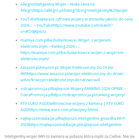
AllegroInteligentny Wizjer – Niska cena na
Allegrohttps://allegro.pl/listing?string=inteligentny%20wizjer
YouTubeNajlepsze cyfrowe wizjery w stosunku jakości do ceny
2026 … – YouTubehttps://www.youtube.com/watch?
v=vRO6JKJntcU
mamiya.com.plBezlusterkowce, Wizjer: z wizjerem
elektronicznym – Ranking 2026 i …
https://mamiya.com.pl/bezlusterkowce-wizjer-z-wizjerem-
elektronicznym/
Amazon.plAmazon.pl: Wizjer Elektroniczny Do Drzwi
Wifihttps://www.amazon.pl/wizjer-elektroniczny-do-drzwi-
wifi/s?k=wizjer+elektroniczny+do+drzwi+wifi
ostrapromocja.plNajlepsze Wizjery RANKING 2026 OPINIE –
OstraPromocja.plhttps://ostrapromocja.pl/ranking-wizjery/
RTV EURO AGDElektroniczne wizjery z kamerą | RTV EURO
AGDhttps://www.euro.com.pl/wizjery.bhtml
najlepszeinstalacje.plNajlepsze inteligentne gniazdka Wi-Fi
2026https://najlepszeinstalacje.pl/najlepsze-inteligentne-
Inteligentny wizjer WiFi to kamera w judaszu która myśli za Ciebie. Nie na