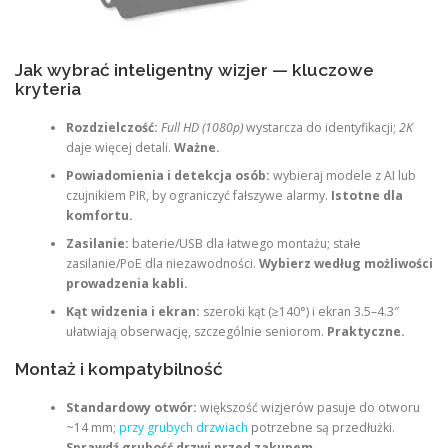
Jak wybrać inteligentny wizjer — kluczowe
kryteria
Rozdzielczość:
Full HD (1080p)
wystarcza do identyfikacji;
2K
daje więcej detali.
Ważne.
Powiadomienia i detekcja osób:
wybieraj modele z AI lub
czujnikiem PIR, by ograniczyć fałszywe alarmy.
Istotne dla
komfortu.
Zasilanie:
baterie/USB dla łatwego montażu; stałe
zasilanie/PoE dla niezawodności.
Wybierz według możliwości
prowadzenia kabli.
Kąt widzenia i ekran:
szeroki kąt (≥140°) i ekran 3.5–4.3″
ułatwiają obserwację, szczególnie seniorom.
Praktyczne.
Montaż i kompatybilność
Standardowy otwór:
większość wizjerów pasuje do otworu
~14 mm;
przy grubych drzwiach
potrzebne są przedłużki.
Sprawdź grubość drzwi przed zakupem.