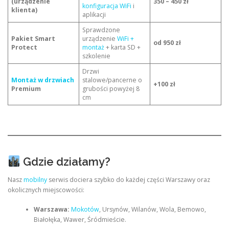
(urządzenie
350 – 450 zł
konfiguracja WiFi
i
klienta)
aplikacji
Sprawdzone
Pakiet Smart
urządzenie
WiFi +
od 950 zł
Protect
montaż
+ karta SD +
szkolenie
Drzwi
Montaż w drzwiach
stalowe/pancerne o
+100 zł
Premium
grubości powyżej 8
cm
Gdzie działamy?
Nasz
mobilny
serwis dociera szybko do każdej części Warszawy oraz
okolicznych miejscowości:
Warszawa:
Mokotów
, Ursynów, Wilanów, Wola, Bemowo,
Białołęka, Wawer, Śródmieście.