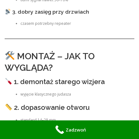
3. dobry zasięg przy drzwiach
czasem potrzebny repeater
MONTAŻ – JAK TO
WYGLĄDA?
1. demontaż starego wizjera
wyjęcie klasycznego judasza
2. dopasowanie otworu
standard 14–28 mm
Zadzwoń
3. montaż kamery