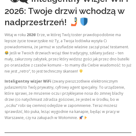
2026: Twoje drzwi wchodzą w
nadprzestrzeń!
Witaj w roku
2026
! Erze, w której Twój toster prawdopodobnie ma
lepsze życie towarzyskie niż Ty, a Twoja lodówka wysyła Ci
powiadomienia, że jarmuż w szufladzie właśnie zaczął pisać testament.
Jeśli w Twoich drzwiach wciąż tkwi tradycyjny, szklany judasz – ten
mały, zakurzony zabytek, przez który widzisz gości jak przez dno butelki
po oranżadzie z czasów komunii – to mamy dla Ciebie wiadomość: to już
nie jest „retro”, to jest techniczny skansen!
Inteligentny wizjer WiFi
(zwany pieszczotliwie elektronicznym
judaszem) to Twój prywatny, cyfrowy agent specjalny. To urządzenie,
które sprawi, że mrużenie oczu i przyklejanie nosa do zimnej blachy
drzwi (co natychmiast zdradza gościowi, że jesteś w środku, bo w
„oczku” robi się ciemno) odejdzie w zapomnienie. Teraz możesz
sprawdzić, kto puka, leżąc wygodnie na kanapie, będąc w pracy w
Warszawie, czy na zakupach w Wołominie.