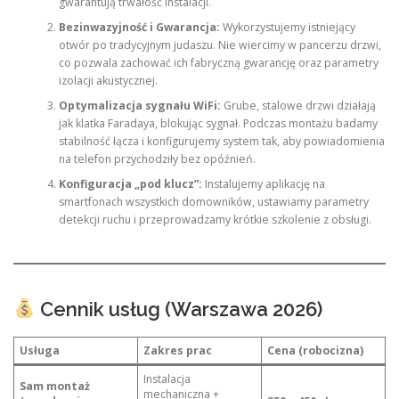
gwarantują trwałość instalacji.
Bezinwazyjność i Gwarancja:
Wykorzystujemy istniejący
otwór po tradycyjnym judaszu. Nie wiercimy w pancerzu drzwi,
co pozwala zachować ich fabryczną gwarancję oraz parametry
izolacji akustycznej.
Optymalizacja sygnału WiFi:
Grube, stalowe drzwi działają
jak klatka Faradaya, blokując sygnał. Podczas montażu badamy
stabilność łącza i konfigurujemy system tak, aby powiadomienia
na telefon przychodziły bez opóźnień.
Konfiguracja „pod klucz”:
Instalujemy aplikację na
smartfonach wszystkich domowników, ustawiamy parametry
detekcji ruchu i przeprowadzamy krótkie szkolenie z obsługi.
Cennik usług (Warszawa 2026)
Usługa
Zakres prac
Cena (robocizna)
Instalacja
Sam montaż
mechaniczna +