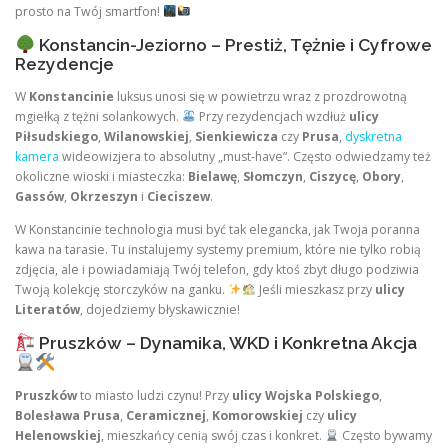
prosto na Twój smartfon!
Konstancin-Jeziorno – Prestiż, Tężnie i Cyfrowe
Rezydencje
W
Konstancinie
luksus unosi się w powietrzu wraz z prozdrowotną
mgiełką z tężni solankowych.
Przy rezydencjach wzdłuż
ulicy
Piłsudskiego
,
Wilanowskiej
,
Sienkiewicza
czy
Prusa
,
dyskretna
kamera
wideowizjera to absolutny „must-have”. Często odwiedzamy też
okoliczne wioski i miasteczka:
Bielawę
,
Słomczyn
,
Ciszycę
,
Obory
,
Gassów
,
Okrzeszyn
i
Cieciszew
.
W Konstancinie technologia musi być tak elegancka, jak Twoja poranna
kawa na tarasie. Tu instalujemy systemy premium, które nie tylko robią
zdjęcia, ale i powiadamiają Twój telefon, gdy ktoś zbyt długo podziwia
Twoją kolekcję storczyków na ganku.
Jeśli mieszkasz przy
ulicy
Literatów
, dojedziemy błyskawicznie!
Pruszków – Dynamika, WKD i Konkretna Akcja
Pruszków
to miasto ludzi czynu! Przy
ulicy Wojska Polskiego
,
Bolesława Prusa
,
Ceramicznej
,
Komorowskiej
czy
ulicy
Helenowskiej
, mieszkańcy cenią swój czas i konkret.
Często bywamy