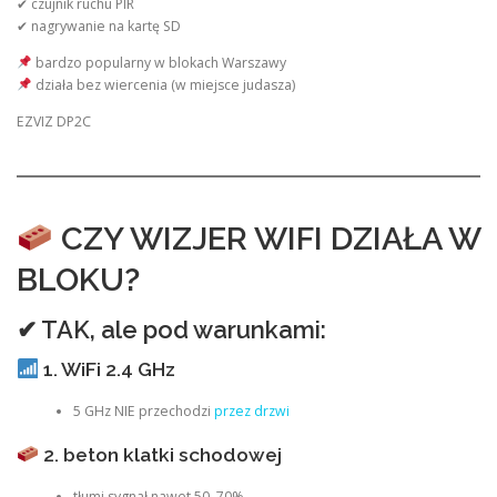
✔ czujnik ruchu PIR
✔ nagrywanie na kartę SD
bardzo popularny w blokach Warszawy
działa bez wiercenia (w miejsce judasza)
EZVIZ DP2C
CZY WIZJER WIFI DZIAŁA W
BLOKU?
✔ TAK, ale pod warunkami:
1. WiFi 2.4 GHz
5 GHz NIE przechodzi
przez drzwi
2. beton klatki schodowej
tłumi sygnał nawet 50–70%