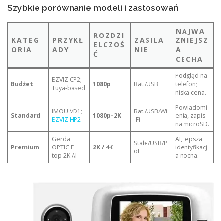
Szybkie porównanie modeli i zastosowań
NAJWA
ROZDZI
KATEG
PRZYKŁ
ZASILA
ŻNIEJSZ
ELCZOŚ
ORIA
ADY
NIE
A
Ć
CECHA
Podgląd na
EZVIZ CP2;
Budżet
1080p
Bat./USB
telefon;
Tuya‑based
niska cena.
Powiadomi
IMOU VD1;
Bat./USB/Wi
Standard
1080p–2K
enia, zapis
EZVIZ HP2
‑Fi
na microSD.
Gerda
AI, lepsza
Stałe/USB/P
Premium
OPTIC F;
2K / 4K
identyfikacj
oE
top 2K AI
a nocna.