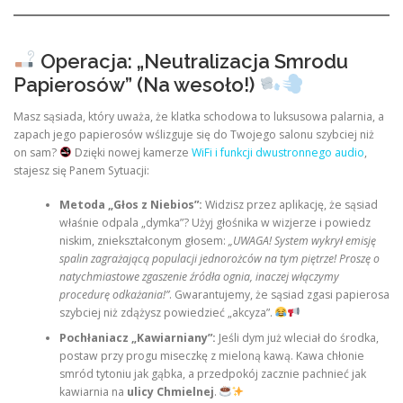
Operacja: „Neutralizacja Smrodu
Papierosów” (Na wesoło!)
Masz sąsiada, który uważa, że klatka schodowa to luksusowa palarnia, a
zapach jego papierosów wślizguje się do Twojego salonu szybciej niż
on sam?
Dzięki nowej kamerze
WiFi i funkcji dwustronnego audio
,
stajesz się Panem Sytuacji:
Metoda „Głos z Niebios”:
Widzisz przez aplikację, że sąsiad
właśnie odpala „dymka”? Użyj głośnika w wizjerze i powiedz
niskim, zniekształconym głosem:
„UWAGA! System wykrył emisję
spalin zagrażającą populacji jednorożców na tym piętrze! Proszę o
natychmiastowe zgaszenie źródła ognia, inaczej włączymy
procedurę odkażania!”
. Gwarantujemy, że sąsiad zgasi papierosa
szybciej niż zdążysz powiedzieć „akcyza”.
Pochłaniacz „Kawiarniany”:
Jeśli dym już wleciał do środka,
postaw przy progu miseczkę z mieloną kawą. Kawa chłonie
smród tytoniu jak gąbka, a przedpokój zacznie pachnieć jak
kawiarnia na
ulicy Chmielnej
.