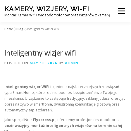
Skip
KAMERY, WIZJERY, WI-FI
to
Menu
content
Montaż Kamer Wifi i Wideodomofonów oraz Wizjerów z kamerą
Home
»
Blog
»
Inteligentny wizjer wifi
GŁÓWNA
MONTAŻ KAMER WIFI W WARSZAWA
Inteligentny wizjer wifi
MONTAŻ WIDEDOMOFONÓW
POSTED ON
MAY 10, 2026
BY
ADMIN
MONTAŻU WIZJERÓW Z KAMERĄ
BLOG
Inteligentny wizjer WiFi
to jedno z najskuteczniejszych rozwiązań
typu Smart Home, które realnie podnosi bezpieczeństwo Twojego
EN
mieszkania. Urządzenie to zastępuje tradycyjny, szklany judasz, oferując
KONTAKT
obraz na żywo w smartfonie, dwustronną komunikację głosową oraz
automatyczny zapis zdarzeń.
Jako specjaliści z
Flyxpress.pl
, oferujemy profesjonalny dobór oraz
bezinwazyjny montaż inteligentnych wizjerów na terenie całej