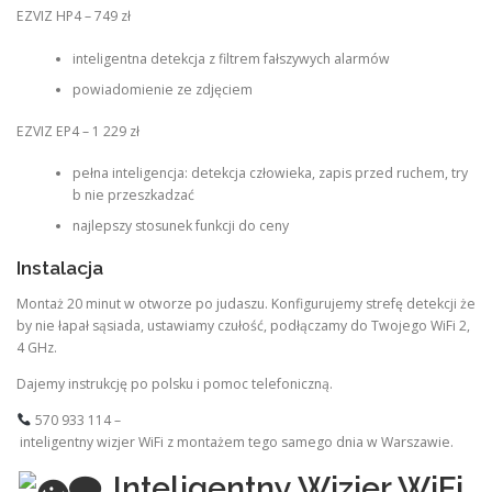
EZVIZ HP4 – 749 zł
inteligentna detekcja z filtrem fałszywych alarmów
powiadomienie ze zdjęciem
EZVIZ EP4 – 1 229 zł
pełna inteligencja: detekcja człowieka, zapis przed ruchem, try
b nie przeszkadzać
najlepszy stosunek funkcji do ceny
Instalacja
Montaż 20 minut w otworze po judaszu. Konfigurujemy strefę detekcji że
by nie łapał sąsiada, ustawiamy czułość, podłączamy do Twojego WiFi 2,
4 GHz.
Dajemy instrukcję po polsku i pomoc telefoniczną.
570 933 114 –
inteligentny wizjer WiFi z montażem tego samego dnia w Warszawie.
Inteligentny Wizjer WiFi