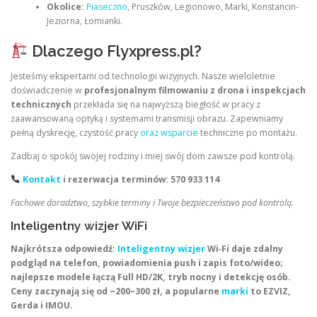
Okolice:
Piaseczno
, Pruszków, Legionowo, Marki, Konstancin-
Jeziorna, Łomianki.
Dlaczego Flyxpress.pl?
Jesteśmy ekspertami od technologii wizyjnych. Nasze wieloletnie
doświadczenie w
profesjonalnym filmowaniu z drona i inspekcjach
technicznych
przekłada się na najwyższą biegłość w pracy z
zaawansowaną optyką i systemami transmisji obrazu. Zapewniamy
pełną dyskrecję, czystość pracy
oraz wsparcie
techniczne po montażu.
Zadbaj o spokój swojej rodziny i miej swój dom zawsze pod kontrolą.
Kontakt
i rezerwacja terminów: 570 933 114
Fachowe doradztwo, szybkie terminy i Twoje bezpieczeństwo pod kontrolą.
Inteligentny wizjer WiFi
Najkrótsza odpowiedź:
Inteligentny wizjer
Wi‑Fi daje zdalny
podgląd na telefon, powiadomienia push i zapis foto/wideo;
najlepsze modele łączą Full HD/2K, tryb nocny i detekcję osób.
Ceny zaczynają się od ~200–300 zł, a popularne
marki
to EZVIZ,
Gerda i IMOU.