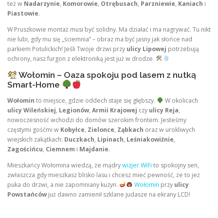
też w
Nadarzynie
,
Komorowie
,
Otrębusach
,
Parzniewie
,
Kaniach
i
Piastowie
.
W Pruszkowie montaż musi być solidny. Ma działać i ma nagrywać. Tu nikt
nie lubi, gdy mu się „ściemnia” – obraz ma być jasny jak słońce nad
parkiem Potulickich! Jeśli Twoje drzwi przy
ulicy Lipowej
potrzebują
ochrony, nasz furgon z elektroniką jest już w drodze.
Wołomin – Oaza spokoju pod lasem z nutką
Smart-Home
Wołomin
to miejsce, gdzie oddech staje się głębszy.
W okolicach
ulicy Wileńskiej
,
Legionów
,
Armii Krajowej
czy
ulicy Reja
,
nowoczesność wchodzi do domów szerokim frontem. Jesteśmy
częstymi gośćmi w
Kobyłce
,
Zielonce
,
Ząbkach
oraz w urokliwych
wiejskich zakątkach:
Duczkach
,
Lipinach
,
Leśniakowiźnie
,
Zagościńcu
,
Ciemnem
i
Majdanie
.
Mieszkańcy Wołomina wiedzą, że mądry
wizjer WiFi
to spokojny sen,
zwłaszcza gdy mieszkasz blisko lasu i chcesz mieć pewność, że to jeż
puka do drzwi, a nie zapomniany kuzyn.
Wołomin
przy
ulicy
Powstańców
już dawno zamienił szklane judasze na ekrany LCD!