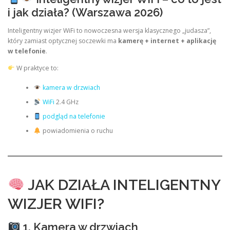
i jak działa? (Warszawa 2026)
Inteligentny wizjer WiFi to nowoczesna wersja klasycznego „judasza”,
który zamiast optycznej soczewki ma
kamerę + internet + aplikację
w telefonie
.
W praktyce to:
kamera w drzwiach
WiFi
2.4 GHz
podgląd na telefonie
powiadomienia o ruchu
JAK DZIAŁA INTELIGENTNY
WIZJER WIFI?
1. Kamera w drzwiach