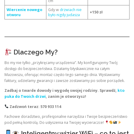
cm
Wiercenie nowego
Gdy w
drzwiach nie
+150 zł
otworu
było nigdy judasza
Dlaczego My?
Bo my nie tylko „przykręcamy urządzenia”. My konfigurujemy Twój
dostęp do bezpieczeństwa. Działamy błyskawicznie na całym
Mazowszu, oferując montaż często tego samego dnia. Wystawiamy
faktury, udzielamy gwarancji i zawsze zostawiamy po sobie porządek.
Zadbaj o twarde dowody i wygodę swojej rodziny. Sprawdź,
kto
puka do Twoich drzwi
, zanim je otworzysz!
Zadzwoń teraz: 570 933 114
Fachowe doradztwo, profesjonalne narzędzia i Twoje bezpieczeństwo
pod pełną kontrolą. Do usłyszenia na Twojej wycieraczce!
Inteligentny wizjer WiFi – co to jest