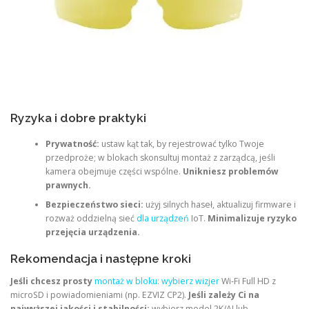
Ryzyka i dobre praktyki
Prywatność:
ustaw kąt tak, by rejestrować tylko Twoje
przedproże; w blokach skonsultuj montaż z zarządcą, jeśli
kamera obejmuje części wspólne.
Unikniesz problemów
prawnych.
Bezpieczeństwo sieci:
użyj silnych haseł, aktualizuj firmware i
rozważ oddzielną sieć
dla urządzeń
IoT.
Minimalizuje ryzyko
przejęcia urządzenia.
Rekomendacja i następne kroki
Jeśli chcesz prosty
montaż w bloku: wybierz wizjer
Wi‑Fi Full HD z
microSD i powiadomieniami (np. EZVIZ CP2).
Jeśli zależy Ci na
najwyższej jakości i stabilności:
wybierz model 2K/AI lub