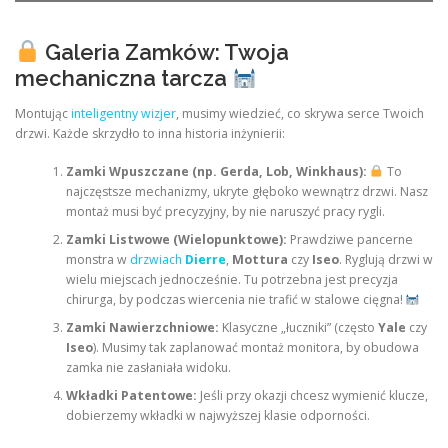
Galeria Zamków: Twoja
mechaniczna tarcza
Montując
inteligentny wizjer
, musimy wiedzieć, co skrywa serce Twoich
drzwi. Każde skrzydło to inna historia inżynierii:
Zamki Wpuszczane (np. Gerda, Lob, Winkhaus):
To
najczęstsze mechanizmy, ukryte głęboko wewnątrz drzwi. Nasz
montaż musi być precyzyjny, by nie naruszyć pracy rygli.
Zamki Listwowe (Wielopunktowe):
Prawdziwe pancerne
monstra w
drzwiach
Dierre
,
Mottura
czy
Iseo
. Ryglują drzwi w
wielu miejscach jednocześnie. Tu potrzebna jest precyzja
chirurga, by podczas wiercenia nie trafić w stalowe cięgna!
Zamki Nawierzchniowe:
Klasyczne „łuczniki” (często
Yale
czy
Iseo
). Musimy tak zaplanować montaż monitora, by obudowa
zamka nie zasłaniała widoku.
Wkładki Patentowe:
Jeśli przy okazji chcesz wymienić klucze,
dobierzemy wkładki w najwyższej klasie odporności.