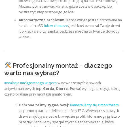
pozwalają na rozmowę z osobą stojącą na klatce schodowej.
Możesz poinstruować kuriera, gdzie zostawić paczkę, lub
odstraszyć nieproszonego gościa.
Automatyczne archiwum:
Każda wizyta jest rejestrowana na
karcie microSD
lub w chmurze
. Jeśli ktoś oznaczał Twoje drzwi
lub kręcił się przy zamku, będziesz mieć na to twarde dowody
wideo.
Profesjonalny montaż – dlaczego
warto nas wybrać?
Instalacja inteligentnego wizjera
w nowoczesnych drzwiach
antywłamaniowych (np.
Gerda, Dierre, Porta
) wymaga precyzji, której
często brakuje przy montażu amatorskim.
Ochrona taśmy sygnałowej:
Kamera łączy się z monitorem
za pomocą bardzo delikatnej taśmy FPC. Wewnątrz stalowych
drzwi znajdują się ostre krawędzie profili, które mogą ją łatwo
przeciąć. Stosujemy specjalistyczne zabezpieczenia, które