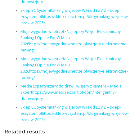
dom/wizjery
Sklep EC SystemRanking wizjerów WiFi od EZVIZ – sklep-
ecsystem.plhttps://sklep-ecsystem.pl/blog/ranking-wizjerow-
ezviz-w-2025r
Moje wygodne wnętrzeᐅ Najlepszy Wizjer Elektroniczny –
Ranking I Opinie For W Maju
2026https://mojewygodnewnetrze.pl/wizjery-elektroniczne-
ranking/
Moje wygodne wnętrzeᐅ Najlepszy Wizjer Elektroniczny –
Ranking I Opinie For W Maju
2026https://mojewygodnewnetrze.pl/wizjery-elektroniczne-
ranking/
Media ExpertWizjery do drzwi, wizjery z kamerą – Media
Experthttps://www.mediaexpert.pl/dom/inteligentny-
dom/wizjery
Sklep EC SystemRanking wizjerów WiFi od EZVIZ – sklep-
ecsystem.plhttps://sklep-ecsystem.pl/blog/ranking-wizjerow-
ezviz-w-2025r
Related results