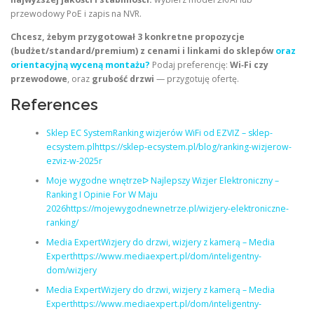
przewodowy PoE i zapis na NVR.
Chcesz, żebym przygotował 3 konkretne propozycje
(budżet/standard/premium) z cenami i linkami do sklepów
oraz
orientacyjną wyceną montażu?
Podaj preferencję:
Wi‑Fi czy
przewodowe
, oraz
grubość drzwi
— przygotuję ofertę.
References
Sklep EC SystemRanking wizjerów WiFi od EZVIZ – sklep-
ecsystem.plhttps://sklep-ecsystem.pl/blog/ranking-wizjerow-
ezviz-w-2025r
Moje wygodne wnętrzeᐅ Najlepszy Wizjer Elektroniczny –
Ranking I Opinie For W Maju
2026https://mojewygodnewnetrze.pl/wizjery-elektroniczne-
ranking/
Media ExpertWizjery do drzwi, wizjery z kamerą – Media
Experthttps://www.mediaexpert.pl/dom/inteligentny-
dom/wizjery
Media ExpertWizjery do drzwi, wizjery z kamerą – Media
Experthttps://www.mediaexpert.pl/dom/inteligentny-