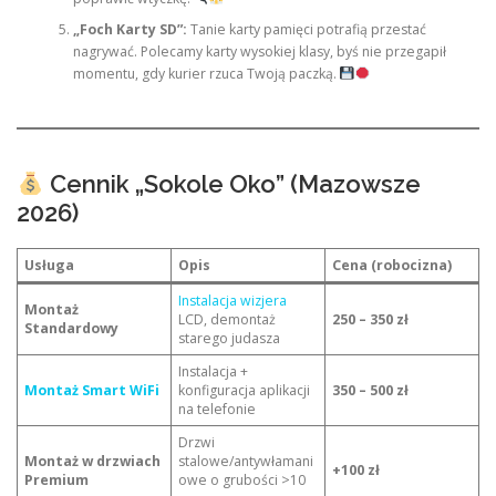
„Foch Karty SD”:
Tanie karty pamięci potrafią przestać
nagrywać. Polecamy karty wysokiej klasy, byś nie przegapił
momentu, gdy kurier rzuca Twoją paczką.
Cennik „Sokole Oko” (Mazowsze
2026)
Usługa
Opis
Cena (robocizna)
Instalacja wizjera
Montaż
LCD, demontaż
250 – 350 zł
Standardowy
starego judasza
Instalacja +
Montaż Smart WiFi
konfiguracja aplikacji
350 – 500 zł
na telefonie
Drzwi
Montaż w drzwiach
stalowe/antywłamani
+100 zł
Premium
owe o grubości >10