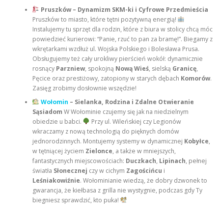
Pruszków – Dynamizm SKM-ki i Cyfrowe Przedmieścia
Pruszków to miasto, które tętni pozytywną energią!
Instalujemy tu sprzęt dla rodzin, które z biura w stolicy chcą móc
powiedzieć kurierowi: “Panie, rzuć to pan za bramę!”. Biegamy z
wkrętarkami wzdłuż ul. Wojska Polskiego i Bolesława Prusa.
Obsługujemy też cały urokliwy pierścień wokół: dynamicznie
rosnący
Parzniew
, spokojną
Nową Wieś
, sielską
Granicę
,
Pęcice oraz prestiżowy, zatopiony w starych dębach
Komorów
.
Zasięg zrobimy dosłownie wszędzie!
Wołomin
– Sielanka, Rodzina i Zdalne Otwieranie
Sąsiadom
W Wołominie czujemy się jak na niedzielnym
obiedzie u babci.
Przy ul. Wileńskiej czy Legionów
wkraczamy z nową technologią do pięknych domów
jednorodzinnych. Montujemy systemy w dynamicznej
Kobyłce
,
w tętniącej życiem
Zielonce
, a także w mniejszych,
fantastycznych miejscowościach:
Duczkach
,
Lipinach
, pełnej
światła
Słonecznej
czy w cichym
Zagościńcu
i
Leśniakowiźnie
. Wołominianie wiedzą, że dobry dzwonek to
gwarancja, że kiełbasa z grilla nie wystygnie, podczas gdy Ty
biegniesz sprawdzić, kto puka!