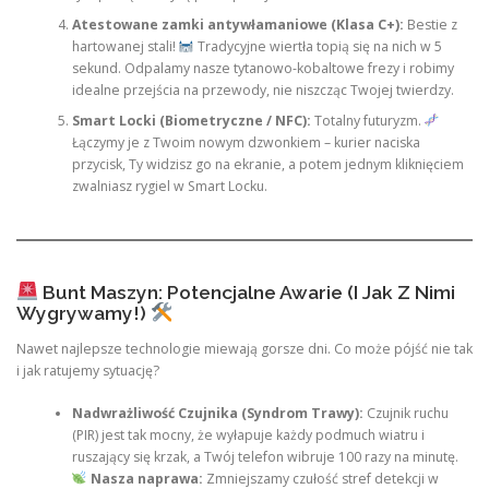
Atestowane zamki antywłamaniowe (Klasa C+):
Bestie z
hartowanej stali!
Tradycyjne wiertła topią się na nich w 5
sekund. Odpalamy nasze tytanowo-kobaltowe frezy i robimy
idealne przejścia na przewody, nie niszcząc Twojej twierdzy.
Smart Locki (Biometryczne / NFC):
Totalny futuryzm.
Łączymy je z Twoim nowym dzwonkiem – kurier naciska
przycisk, Ty widzisz go na ekranie, a potem jednym kliknięciem
zwalniasz rygiel w Smart Locku.
Bunt Maszyn: Potencjalne Awarie (I Jak Z Nimi
Wygrywamy!)
Nawet najlepsze technologie miewają gorsze dni. Co może pójść nie tak
i jak ratujemy sytuację?
Nadwrażliwość Czujnika (Syndrom Trawy):
Czujnik ruchu
(PIR) jest tak mocny, że wyłapuje każdy podmuch wiatru i
ruszający się krzak, a Twój telefon wibruje 100 razy na minutę.
Nasza naprawa:
Zmniejszamy czułość stref detekcji w