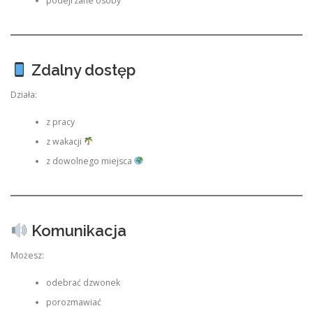
podejrzane osoby
Zdalny dostęp
Działa:
z pracy
z wakacji
z dowolnego miejsca
Komunikacja
Możesz:
odebrać dzwonek
porozmawiać