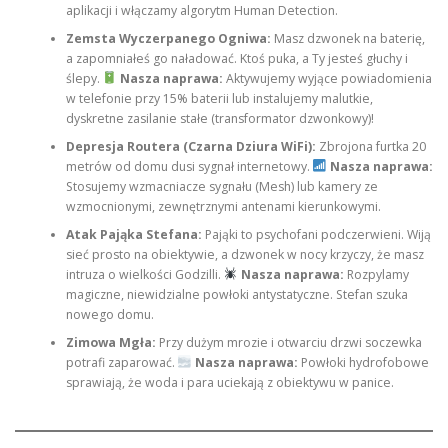
aplikacji i włączamy algorytm Human Detection.
Zemsta Wyczerpanego Ogniwa:
Masz dzwonek na baterię,
a zapomniałeś go naładować. Ktoś puka, a Ty jesteś głuchy i
ślepy.
Nasza naprawa:
Aktywujemy wyjące powiadomienia
w telefonie przy 15% baterii lub instalujemy malutkie,
dyskretne zasilanie stałe (transformator dzwonkowy)!
Depresja Routera (Czarna Dziura WiFi):
Zbrojona furtka 20
metrów od domu dusi sygnał internetowy.
Nasza naprawa:
Stosujemy wzmacniacze sygnału (Mesh) lub kamery ze
wzmocnionymi, zewnętrznymi antenami kierunkowymi.
Atak Pająka Stefana:
Pająki to psychofani podczerwieni. Wiją
sieć prosto na obiektywie, a dzwonek w nocy krzyczy, że masz
intruza o wielkości Godzilli.
Nasza naprawa:
Rozpylamy
magiczne, niewidzialne powłoki antystatyczne. Stefan szuka
nowego domu.
Zimowa Mgła:
Przy dużym mrozie i otwarciu drzwi soczewka
potrafi zaparować.
Nasza naprawa:
Powłoki hydrofobowe
sprawiają, że woda i para uciekają z obiektywu w panice.