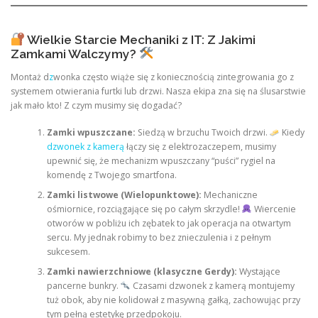
Wielkie Starcie Mechaniki z IT: Z Jakimi
Zamkami Walczymy?
Montaż d
z
wonka często wiąże się z koniecznością zintegrowania go z
systemem otwierania furtki lub drzwi. Nasza ekipa zna się na ślusarstwie
jak mało kto! Z czym musimy się dogadać?
Zamki wpuszczane:
Siedzą w brzuchu Twoich drzwi.
Kiedy
dzwonek z kamerą
łączy się z elektrozaczepem, musimy
upewnić się, że mechanizm wpuszczany “puści” rygiel na
komendę z Twojego smartfona.
Zamki listwowe (Wielopunktowe):
Mechaniczne
ośmiornice, rozciągające się po całym skrzydle!
Wiercenie
otworów w pobliżu ich zębatek to jak operacja na otwartym
sercu. My jednak robimy to bez znieczulenia i z pełnym
sukcesem.
Zamki nawierzchniowe (klasyczne Gerdy):
Wystające
pancerne bunkry.
Czasami dzwonek z kamerą montujemy
tuż obok, aby nie kolidował z masywną gałką, zachowując przy
tym pełną estetykę przedpokoju.