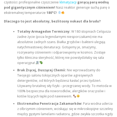
czystości: profesjonalne czyszczenie
klimatyzacji
gorącą parą wodną
pod gigantycznym ciśnieniem!
Nasz reaktor generuje suchą parę o
ekstremalnej temperaturze
180°C!
Dlaczego to jest absolutny, bezlitosny nokaut dla brudu?
Totalny Armagedon Termiczny:
W 180 stopniach Celsjusza
żadne życie (poza legendarnymi niesporczakami) nie ma
absolutnie żadnych szans. Białka grzybów i bakterii ulegają
natychmiastowej denaturacji. Gotujemy je, smażymy,
rozrywamy ciśnieniem i odparowujemy w kosmos. Zostaje
tylko kliniczna sterylność, której nie powstydziłaby się sala
operacyjna!
Brak Żrącej, Duszącej Chemii:
Nie wprowadzamy do
Twojego salonu toksycznych oparów agresywnych
detergentów, od których będziesz kasłać przez tydzień.
Używamy brutalnej siły fizyki – przegrzanej wody. To metoda w
100% bezpieczna dla noworodków, alergików oraz psów i
kotów liżących łapki pod nawiewem.
Ekstremalna Penetracja Zakamarków:
Para wodna uderza
z olbrzymim ciśnieniem, wciskając się w mikroskopijne szczeliny
między gęstymi lamelami radiatora, gdzie zwykła szczotka nigdy