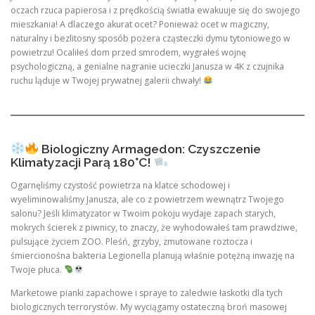
oczach rzuca papierosa i z prędkością światła ewakuuje się do swojego
mieszkania! A dlaczego akurat ocet? Ponieważ ocet w magiczny,
naturalny i bezlitosny sposób pożera cząsteczki dymu tytoniowego w
powietrzu! Ocaliłeś dom przed smrodem, wygrałeś wojnę
psychologiczną, a genialne nagranie ucieczki Janusza w 4K z czujnika
ruchu ląduje w Twojej prywatnej galerii chwały!
Biologiczny Armagedon: Czyszczenie
Klimatyzacji Parą 180°C!
Ogarnęliśmy czystość powietrza na klatce schodowej i
wyeliminowaliśmy Janusza, ale co z powietrzem wewnątrz Twojego
salonu? Jeśli klimatyzator w Twoim pokoju wydaje zapach starych,
mokrych ścierek z piwnicy, to znaczy, że wyhodowałeś tam prawdziwe,
pulsujące życiem ZOO. Pleśń, grzyby, zmutowane roztocza i
śmiercionośna bakteria Legionella planują właśnie potężną inwazję na
Twoje płuca.
Marketowe pianki zapachowe i spraye to zaledwie łaskotki dla tych
biologicznych terrorystów. My wyciągamy ostateczną broń masowej