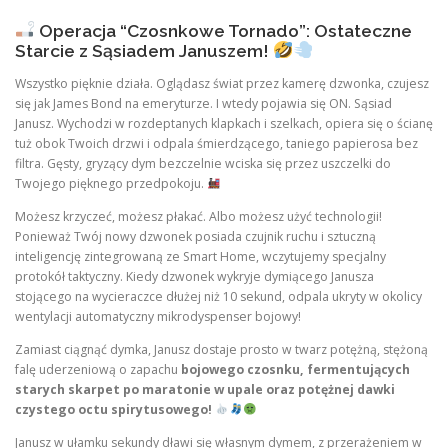
Operacja “Czosnkowe Tornado”: Ostateczne
Starcie z Sąsiadem Januszem!
Wszystko pięknie działa. Oglądasz świat przez kamerę dzwonka, czujesz
się jak James Bond na emeryturze. I wtedy pojawia się ON. Sąsiad
Janusz. Wychodzi w rozdeptanych klapkach i szelkach, opiera się o ścianę
tuż obok Twoich drzwi i odpala śmierdzącego, taniego papierosa bez
filtra. Gęsty, gryzący dym bezczelnie wciska się przez uszczelki do
Twojego pięknego przedpokoju.
Możesz krzyczeć, możesz płakać. Albo możesz użyć technologii!
Ponieważ Twój nowy dzwonek posiada czujnik ruchu i sztuczną
inteligencję zintegrowaną ze Smart Home, wczytujemy specjalny
protokół taktyczny. Kiedy dzwonek wykryje dymiącego Janusza
stojącego na wycieraczce dłużej niż 10 sekund, odpala ukryty w okolicy
wentylacji automatyczny mikrodyspenser bojowy!
Zamiast ciągnąć dymka, Janusz dostaje prosto w twarz potężną, stężoną
falę uderzeniową o zapachu
bojowego czosnku, fermentujących
starych skarpet po maratonie w upale oraz potężnej dawki
czystego octu spirytusowego!
Janusz w ułamku sekundy dławi się własnym dymem, z przerażeniem w