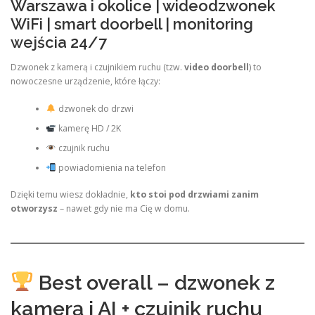
Warszawa i okolice | wideodzwonek
WiFi | smart doorbell | monitoring
wejścia 24/7
Dzwonek z kamerą i czujnikiem ruchu (tzw.
video doorbell
) to
nowoczesne urządzenie, które łączy:
dzwonek do drzwi
kamerę HD / 2K
czujnik ruchu
powiadomienia na telefon
Dzięki temu wiesz dokładnie,
kto stoi pod drzwiami zanim
otworzysz
– nawet gdy nie ma Cię w domu.
Best overall – dzwonek z
kamerą i AI + czujnik ruchu