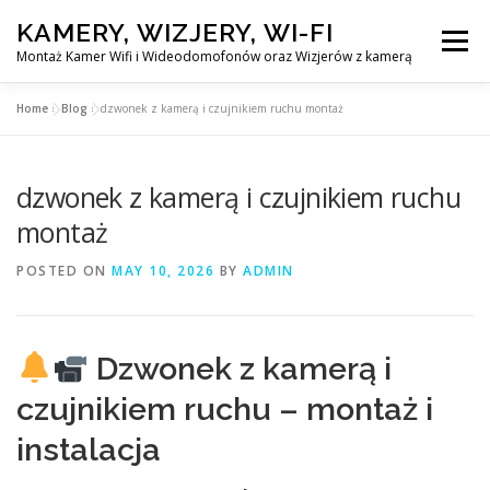
Skip
KAMERY, WIZJERY, WI-FI
to
Menu
content
Montaż Kamer Wifi i Wideodomofonów oraz Wizjerów z kamerą
Home
»
Blog
»
dzwonek z kamerą i czujnikiem ruchu montaż
GŁÓWNA
MONTAŻ KAMER WIFI W WARSZAWA
dzwonek z kamerą i czujnikiem ruchu
MONTAŻ WIDEDOMOFONÓW
montaż
POSTED ON
MAY 10, 2026
BY
ADMIN
MONTAŻU WIZJERÓW Z KAMERĄ
BLOG
EN
Dzwonek z kamerą i
KONTAKT
czujnikiem ruchu – montaż i
instalacja