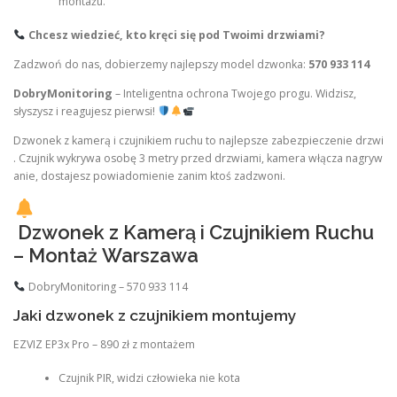
montażu.
Chcesz wiedzieć, kto kręci się pod Twoimi drzwiami?
Zadzwoń do nas, dobierzemy najlepszy model dzwonka:
570 933 114
DobryMonitoring
– Inteligentna ochrona Twojego progu. Widzisz,
słyszysz i reagujesz pierwsi!
Dzwonek z kamerą i czujnikiem ruchu to najlepsze zabezpieczenie drzwi
. Czujnik wykrywa osobę 3 metry przed drzwiami, kamera włącza nagryw
anie, dostajesz powiadomienie zanim ktoś zadzwoni.
Dzwonek z Kamerą i Czujnikiem Ruchu
– Montaż Warszawa
DobryMonitoring – 570 933 114
Jaki dzwonek z czujnikiem montujemy
EZVIZ EP3x Pro – 890 zł z montażem
Czujnik PIR, widzi człowieka nie kota