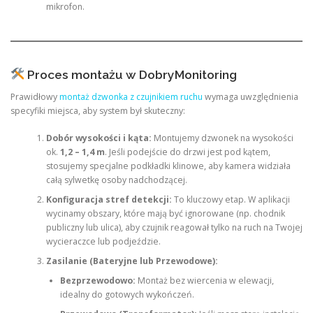
mikrofon.
Proces montażu w DobryMonitoring
Prawidłowy
montaż dzwonka z czujnikiem ruchu
wymaga uwzględnienia
specyfiki miejsca, aby system był skuteczny:
Dobór wysokości i kąta:
Montujemy dzwonek na wysokości
ok.
1,2 – 1,4 m
. Jeśli podejście do drzwi jest pod kątem,
stosujemy specjalne podkładki klinowe, aby kamera widziała
całą sylwetkę osoby nadchodzącej.
Konfiguracja stref detekcji:
To kluczowy etap. W aplikacji
wycinamy obszary, które mają być ignorowane (np. chodnik
publiczny lub ulica), aby czujnik reagował tylko na ruch na Twojej
wycieraczce lub podjeździe.
Zasilanie (Bateryjne lub Przewodowe):
Bezprzewodowo:
Montaż bez wiercenia w elewacji,
idealny do gotowych wykończeń.