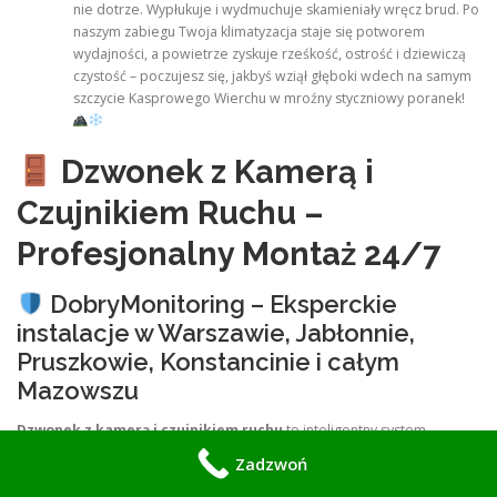
nie dotrze. Wypłukuje i wydmuchuje skamieniały wręcz brud. Po
naszym zabiegu Twoja klimatyzacja staje się potworem
wydajności, a powietrze zyskuje rześkość, ostrość i dziewiczą
czystość – poczujesz się, jakbyś wziął głęboki wdech na samym
szczycie Kasprowego Wierchu w mroźny styczniowy poranek!
Dzwonek z Kamerą i
Czujnikiem Ruchu –
Profesjonalny Montaż 24/7
DobryMonitoring – Eksperckie
instalacje w Warszawie, Jabłonnie,
Pruszkowie, Konstancinie i całym
Mazowszu
Dzwonek z kamerą i czujnikiem ruchu
to inteligentny system
bezpieczeństwa, który łączy funkcję dzwonka, kamery, detekcji ruchu,
Zadzwoń
interkomu oraz powiadomień push. Działa
bez przerwy
, nagrywa
wizyty, wykrywa osoby dzięki
AI
, a podgląd masz zawsze w telefonie.