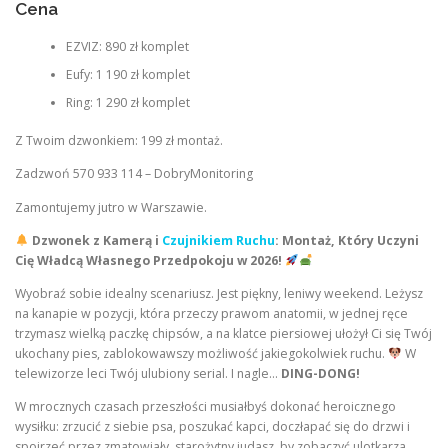
Cena
EZVIZ: 890 zł komplet
Eufy: 1 190 zł komplet
Ring: 1 290 zł komplet
Z Twoim dzwonkiem: 199 zł montaż.
Zadzwoń 570 933 114 – DobryMonitoring
Zamontujemy jutro w Warszawie.
Dzwonek z Kamerą i
Czujnikiem Ruchu
: Montaż, Który Uczyni
Cię Władcą Własnego Przedpokoju w 2026!
Wyobraź sobie idealny scenariusz. Jest piękny, leniwy weekend. Leżysz
na kanapie w pozycji, która przeczy prawom anatomii, w jednej ręce
trzymasz wielką paczkę chipsów, a na klatce piersiowej ułożył Ci się Twój
ukochany pies, zablokowawszy możliwość jakiegokolwiek ruchu.
W
telewizorze leci Twój ulubiony serial. I nagle…
DING-DONG!
W mrocznych czasach przeszłości musiałbyś dokonać heroicznego
wysiłku: zrzucić z siebie psa, poszukać kapci, doczłapać się do drzwi i
spojrzeć przez zmatowiały, starożytny judasz, by zobaczyć ulotkarza.