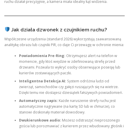
ruchu działał precyzyjnie, a kamera miała idealny kąt widzenia.
Jak działa dzwonek z czujnikiem ruchu?
Współczesne urządzenia (standard 2026) wykorzystują zaawansowaną
analitykę obrazu lub czujniki PIR, co daje Ci przewagę w ochronie mienia:
Powiadomienia Pre-Ring:
Otrzymujesz alert na telefon w
momencie, gdy ktoś wejdzie w zdefiniowaną strefę przed
drzwiami. Pozwala to wykryć osoby obserwujące posesję lub
kurierów zostawiających paczki.
Inteligentna Detekcja AI:
System odróżnia ludzi od
zwierząt, samochodów czy gałęzi ruszających się na wietrze.
Dzięki temu nie dostajesz dziesiątek fałszywych powiadomień.
Automatyczny zapis:
Każde naruszenie strefy ruchu jest
automatycznie nagrywane (na kartę SD lub w chmurze), co
stanowi doskonały materiał dowodowy.
Dwukierunkowe audio:
Możesz odstraszyć nieproszonego
gościa lub porozmawiać z kurierem przez wbudowany głośnik i