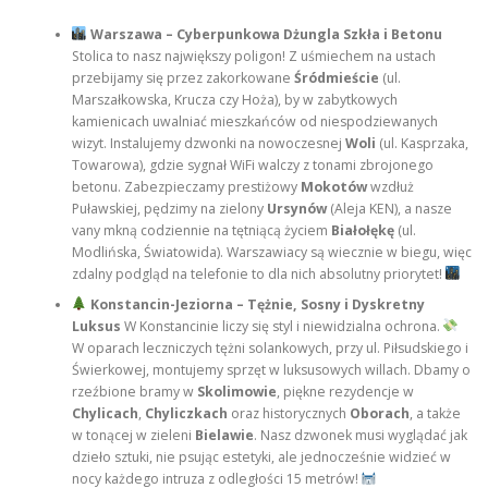
Warszawa – Cyberpunkowa Dżungla Szkła i Betonu
Stolica to nasz największy poligon! Z uśmiechem na ustach
przebijamy się przez zakorkowane
Śródmieście
(ul.
Marszałkowska, Krucza czy Hoża), by w zabytkowych
kamienicach uwalniać mieszkańców od niespodziewanych
wizyt. Instalujemy dzwonki na nowoczesnej
Woli
(ul. Kasprzaka,
Towarowa), gdzie sygnał WiFi walczy z tonami zbrojonego
betonu. Zabezpieczamy prestiżowy
Mokotów
wzdłuż
Puławskiej, pędzimy na zielony
Ursynów
(Aleja KEN), a nasze
vany mkną codziennie na tętniącą życiem
Białołękę
(ul.
Modlińska, Światowida). Warszawiacy są wiecznie w biegu, więc
zdalny podgląd na telefonie to dla nich absolutny priorytet!
Konstancin-Jeziorna – Tężnie, Sosny i Dyskretny
Luksus
W Konstancinie liczy się styl i niewidzialna ochrona.
W oparach leczniczych tężni solankowych, przy ul. Piłsudskiego i
Świerkowej, montujemy sprzęt w luksusowych willach. Dbamy o
rzeźbione bramy w
Skolimowie
, piękne rezydencje w
Chylicach
,
Chyliczkach
oraz historycznych
Oborach
, a także
w tonącej w zieleni
Bielawie
. Nasz dzwonek musi wyglądać jak
dzieło sztuki, nie psując estetyki, ale jednocześnie widzieć w
nocy każdego intruza z odległości 15 metrów!