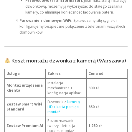
Przewodowo (Transformator):
Jeśli masz starą instalację
dzwonkową, możemy ją wykorzystać do stałego zasilania
kamery, co eliminuje konieczność ładowania baterii.
Parowanie z domowym WiFi:
Sprawdzamy siłę sygnału i
konfigurujemy bezpieczne połączenie z telefonami wszystkich
domowników.
Koszt montażu dzwonka z kamerą (Warszawa)
Usługa
Zakres
Cena od
Instalacja
Montaż urządzenia
mechaniczna +
300 zł
klienta
konfiguracja aplikacji
Dzwonek z
kamerą
Zestaw Smart WiFi
HD + karta pamięci +
850 zł
Standard
montaż
Rozpoznawanie
Zestaw Premium AI
twarzy, detekcja
1 250 zł
paczek, montaż