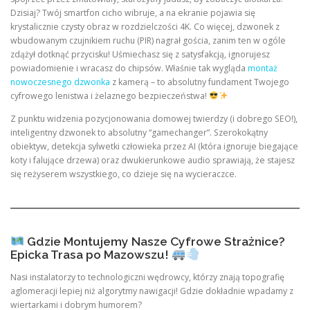
Dzisiaj? Twój smartfon cicho wibruje, a na ekranie pojawia się
krystalicznie czysty obraz w rozdzielczości 4K. Co więcej, dzwonek z
wbudowanym czujnikiem ruchu (PIR) nagrał gościa, zanim ten w ogóle
zdążył dotknąć przycisku! Uśmiechasz się z satysfakcją, ignorujesz
powiadomienie i wracasz do chipsów. Właśnie tak wygląda
montaż
nowoczesnego dzwonka
z kamerą – to absolutny fundament Twojego
cyfrowego lenistwa i żelaznego bezpieczeństwa!
Z punktu widzenia pozycjonowania domowej twierdzy (i dobrego SEO!),
inteligentny dzwonek to absolutny “gamechanger”. Szerokokątny
obiektyw, detekcja sylwetki człowieka przez AI (która ignoruje biegające
koty i falujące drzewa) oraz dwukierunkowe audio sprawiają, że stajesz
się reżyserem wszystkiego, co dzieje się na wycieraczce.
Gdzie Montujemy Nasze Cyfrowe Strażnice?
Epicka Trasa po Mazowszu!
Nasi instalatorzy to technologiczni wędrowcy, którzy znają topografię
aglomeracji lepiej niż algorytmy nawigacji! Gdzie dokładnie wpadamy z
wiertarkami i dobrym humorem?