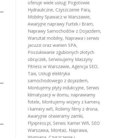
oferuje wiele usług:
Pogotowie
Hydrauliczne
,
Czyszczenie Parą
,
Mobilny Spawacz w Warszawie
,
Awaryjne naprawy Furtek i Bram
,
Naprawy Samochodów z Dojazdem
,
Warsztat mobilny
,
Naprawa i serwis
jacuzzi oraz wanien SPA
,
Poszukiwanie zgubionych złotych
obrączek
,
Serwisujemy Maszyny
Fitness w Warszawie
,
Agencja SEO
,
Taxi
,
Usługi elektryka
samochodowego z dojazdem
,
Montujemy płyty indukcyjne
,
Serwis
klimatyzacji w domu
,
naprawiamy
fotele
,
Montujemy wizjery z kamerą
i kamery wifi
,
Robimy filmy z drona
,
Awaryjnie otwieramy zamki
,
Flyxpress.pl
,
Serwis Kamer Wifi
,
SEO
Warszawa
,
Montaż, Naprawa,
Wymiana, Czyszczenie i