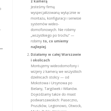
z kamerą
Jesteśmy firmą
o
wyspecjalizowaną wyłącznie w
montażu, konfiguracji i serwisie
systemów wideo-
-
domofonowych. Nie robimy
„wszystkiego po trochu” —
robimy
to, co umiemy
najlepiej
.
Działamy w całej Warszawie
i okolicach
Montujemy wideodomofony i
wizjery z kamerą we wszystkich
dzielnicach stolicy — od
Mokotowa i Ursynowa po
Bielany, Targówek i Wilanów.
Dojeżdżamy także do miast
podwarszawskich: Piaseczno,
Pruszków, Legionowo, Otwock,