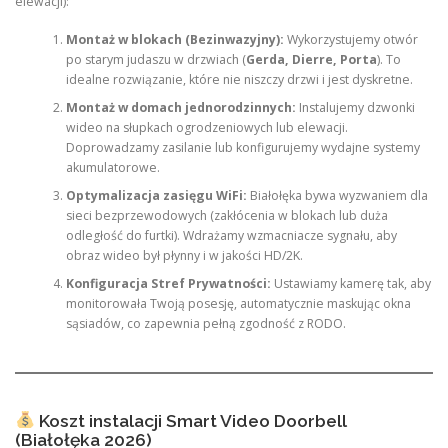
elewacji):
Montaż w blokach (Bezinwazyjny):
Wykorzystujemy otwór
po starym judaszu w drzwiach (
Gerda, Dierre, Porta
). To
idealne rozwiązanie, które nie niszczy drzwi i jest dyskretne.
Montaż w domach jednorodzinnych:
Instalujemy dzwonki
wideo na słupkach ogrodzeniowych lub elewacji.
Doprowadzamy zasilanie lub konfigurujemy wydajne systemy
akumulatorowe.
Optymalizacja zasięgu WiFi:
Białołęka bywa wyzwaniem dla
sieci bezprzewodowych (zakłócenia w blokach lub duża
odległość do furtki). Wdrażamy wzmacniacze sygnału, aby
obraz wideo był płynny i w jakości HD/2K.
Konfiguracja Stref Prywatności:
Ustawiamy kamerę tak, aby
monitorowała Twoją posesję, automatycznie maskując okna
sąsiadów, co zapewnia pełną zgodność z RODO.
Koszt instalacji Smart Video Doorbell
(Białołęka 2026)