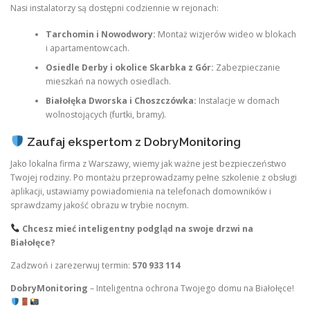
Nasi instalatorzy są dostępni codziennie w rejonach:
Tarchomin i Nowodwory:
Montaż wizjerów wideo w blokach
i apartamentowcach.
Osiedle Derby i okolice Skarbka z Gór:
Zabezpieczanie
mieszkań na nowych osiedlach.
Białołęka Dworska i Choszczówka:
Instalacje w domach
wolnostojących (furtki, bramy).
Zaufaj ekspertom z DobryMonitoring
Jako lokalna firma z Warszawy, wiemy jak ważne jest bezpieczeństwo
Twojej rodziny. Po montażu przeprowadzamy pełne szkolenie z obsługi
aplikacji, ustawiamy powiadomienia na telefonach domowników i
sprawdzamy jakość obrazu w trybie nocnym.
Chcesz mieć inteligentny podgląd na swoje drzwi na
Białołęce?
Zadzwoń i zarezerwuj termin:
570 933 114
DobryMonitoring
– Inteligentna ochrona Twojego domu na Białołęce!