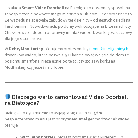
Instalacja
Smart Video Doorbell
na Białołęce to doskonały sposób na
zabezpieczenie nowoczesnego mieszkania lub domu jednorodzinnego.
Ze względu na specyfikę zabudowy tej dzielnicy – od gęstych osiedli na
Tarchominie i Nowodworach, po domy wolnostojące na Brzezinach czy
Choszczówce – dobór i poprawny montaż wideodzwonka jest kluczowy
dla jego skuteczności.
W
DobryMonitoring
oferujemy profesjonalny
montaż inteligentnych
dzwonków wideo, które pozwalają Ci kontrolować wejście do domu z
poziomu smartfona, niezależnie od tego, czy stoisz w korku na
Modlińskiej, czy jesteś na urlopie.
Dlaczego warto zamontować Video Doorbell
na Białołęce?
Białołęka to dynamicznie rozwijająca się dzielnica, gdzie
bezpieczeństwo mienia jest priorytetem. Inteligentny dzwonek wideo
oferuje:
Wirtualny portier:
Możesz porozmawiać z kurierem lub