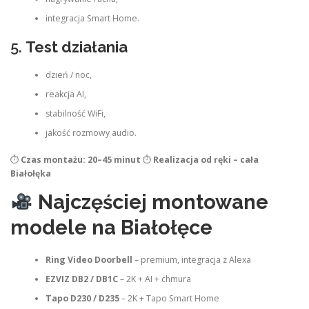
integracja Smart Home.
5.
Test działania
dzień / noc,
reakcja AI,
stabilność WiFi,
jakość rozmowy audio.
⏱
Czas montażu: 20–45 minut
⏱
Realizacja od ręki – cała
Białołęka
Najczęściej montowane
modele na Białołęce
Ring Video Doorbell
– premium, integracja z Alexa
EZVIZ DB2 / DB1C
– 2K + AI + chmura
Tapo D230 / D235
– 2K + Tapo Smart Home