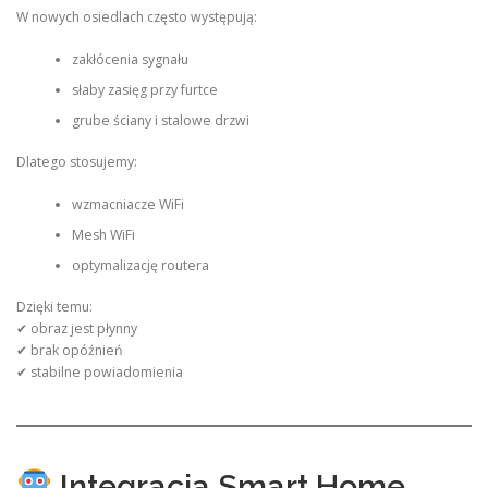
W nowych osiedlach często występują:
zakłócenia sygnału
słaby zasięg przy furtce
grube ściany i stalowe drzwi
Dlatego stosujemy:
wzmacniacze WiFi
Mesh WiFi
optymalizację routera
Dzięki temu:
✔ obraz jest płynny
✔ brak opóźnień
✔ stabilne powiadomienia
Integracja Smart Home