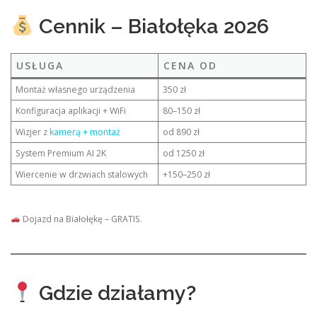
Cennik – Białołęka 2026
USŁUGA
CENA OD
Montaż własnego urządzenia
350 zł
Konfiguracja aplikacji + WiFi
80–150 zł
Wizjer z
kamerą + montaż
od 890 zł
System Premium AI 2K
od 1250 zł
Wiercenie w drzwiach stalowych
+150–250 zł
Dojazd na Białołękę – GRATIS.
Gdzie działamy?