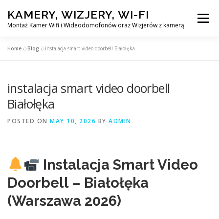
Skip
KAMERY, WIZJERY, WI-FI
to
Menu
content
Montaż Kamer Wifi i Wideodomofonów oraz Wizjerów z kamerą
Home
»
Blog
»
instalacja smart video doorbell Białołęka
GŁÓWNA
MONTAŻ KAMER WIFI W WARSZAWA
instalacja smart video doorbell
MONTAŻ WIDEDOMOFONÓW
Białołęka
POSTED ON
MAY 10, 2026
BY
ADMIN
MONTAŻU WIZJERÓW Z KAMERĄ
BLOG
EN
Instalacja Smart Video
KONTAKT
Doorbell – Białołęka
(Warszawa 2026)