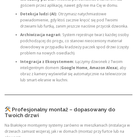
gościem przez aplikację, nawet gdy nie ma Cię w domu.
Detekcja ludzi (AI):
Otrzymasz natychmiastowe
powiadomienie, gdy ktoś zacznie kręcić się pod Twoimi
drzwiami lub furtką, zanim jeszcze naciśnie przycisk dzwonka.
Archiwizacja nagrań:
System rejestruje twarz każdej osoby
podchodzącej do progu, co stanowi nieoceniony materiał
dowodowy w przypadku kradzieży paczek spod drzwi (częsty
problem na nowych osiedlach).
Integracja z Ekosystemem:
Łączymy dzwonek z Twoim
inteligentnym domem (
Google Home, Amazon Alexa
), aby
obraz z kamery wyświetlał się automatycznie na telewizorze
lub smart-ekranie w kuchni.
Profesjonalny montaż – dopasowany do
Twoich drzwi
Na Białołęce montujemy systemy zarówno w mieszkaniach (instalacja w
drzwiach zamiast wizjera), jak i w domach (montaż przy furtce lub na