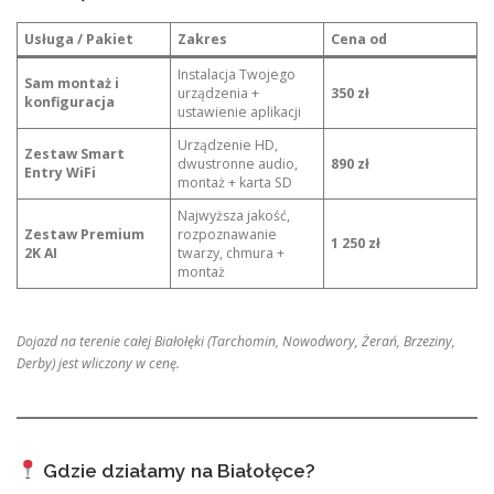
Usługa / Pakiet
Zakres
Cena od
Instalacja Twojego
Sam montaż i
urządzenia +
350 zł
konfiguracja
ustawienie aplikacji
Urządzenie HD,
Zestaw Smart
dwustronne audio,
890 zł
Entry WiFi
montaż + karta SD
Najwyższa jakość,
Zestaw Premium
rozpoznawanie
1 250 zł
2K AI
twarzy, chmura +
montaż
Dojazd na terenie całej Białołęki (Tarchomin, Nowodwory, Żerań, Brzeziny,
Derby) jest wliczony w cenę.
Gdzie działamy na Białołęce?