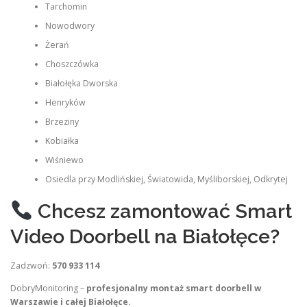
Tarchomin
Nowodwory
Żerań
Choszczówka
Białołęka Dworska
Henryków
Brzeziny
Kobiałka
Wiśniewo
Osiedla przy Modlińskiej, Światowida, Myśliborskiej, Odkrytej
Chcesz zamontować Smart
Video Doorbell na Białołęce?
Zadzwoń:
570 933 114
DobryMonitoring –
profesjonalny montaż smart doorbell w
Warszawie i całej Białołęce.