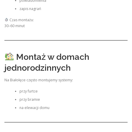
powiadomienia
zapis nagrań
Czas montażu:
30–60 minut
Montaż w domach
jednorodzinnych
Na Białołęce często montujemy systemy:
przy furtce
przy bramie
na elewacji domu