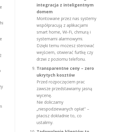
integracja z inteligentnym
se
domem
Montowane przez nas systemy
hi
współpracują z aplikacjami
smart home, Wi-Fi, chmurą i
ze
systemami alarmowymi.
Dzięki temu możesz sterować
wejściem, otwierać furtkę czy
ę
drzwi z poziomu telefonu.
Transparentne ceny – zero
o
ukrytych kosztów
Przed rozpoczęciem prac
zy
zawsze przedstawiamy jasną
wycenę.
Nie doliczamy
am
„niespodziewanych opłat” –
płacisz dokładnie to, co
ustalimy.
Zadowolenie klientów to