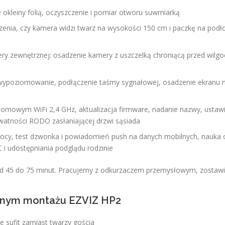
 okleiny folią, oczyszczenie i pomiar otworu suwmiarką
zenia, czy kamera widzi twarz na wysokości 150 cm i paczkę na podł
y zewnętrznej: osadzenie kamery z uszczelką chroniącą przed wilgo
wypoziomowanie, podłączenie taśmy sygnałowej, osadzenie ekranu 
 domowym WiFi 2,4 GHz, aktualizacja firmware, nadanie nazwy, ustaw
rywatności RODO zasłaniającej drzwi sąsiada
w nocy, test dzwonka i powiadomień push na danych mobilnych, nauka 
 i udostępniania podglądu rodzinie
d 45 do 75 minut. Pracujemy z odkurzaczem przemysłowym, zostaw
elnym montażu EZVIZ HP2
 sufit zamiast twarzy gościa