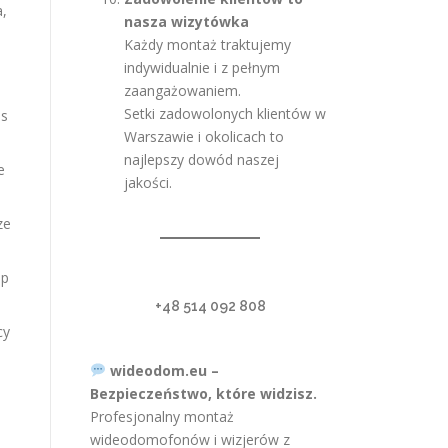
a,
nasza wizytówka
Każdy montaż traktujemy
indywidualnie i z pełnym
zaangażowaniem.
Setki zadowolonych klientów w
 s
Warszawie i okolicach to
najlepszy dowód naszej
e
jakości.
ze
 p
+48 514 092 808
cy
wideodom.eu –
Bezpieczeństwo, które widzisz.
Profesjonalny montaż
wideodomofonów i wizjerów z