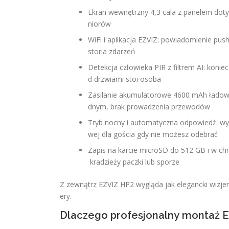
Ekran wewnętrzny 4,3 cala z panelem dotyk
niorów
WiFi i aplikacja EZVIZ: powiadomienie pu
storia zdarzeń
Detekcja człowieka PIR z filtrem AI: koniec
d drzwiami stoi osoba
Zasilanie akumulatorowe 4600 mAh ładowa
dnym, brak prowadzenia przewodów
Tryb nocny i automatyczna odpowiedź: wy
wej dla gościa gdy nie możesz odebrać
Zapis na karcie microSD do 512 GB i w ch
kradzieży paczki lub sporze
Z zewnątrz EZVIZ HP2 wygląda jak elegancki wizjer
ery.
Dlaczego profesjonalny montaż 