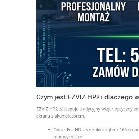
Czym jest EZVIZ HP2 i dlaczego
EZVIZ HP2 zastępuje tradycyjny wizjer optyczny 
ekranu z akumulatorem.
Obraz Full HD z szerokim kątem 166 stopni
martwych stref