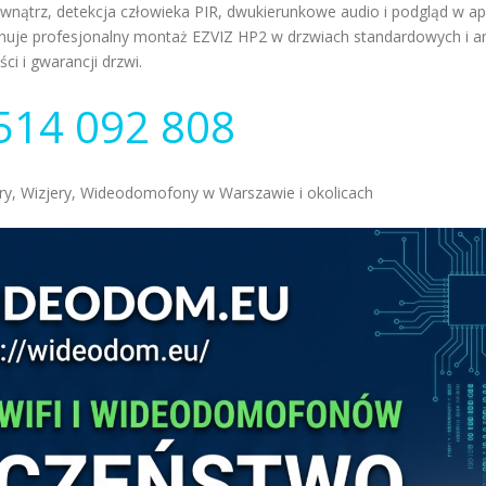
wnątrz, detekcja człowieka PIR, dwukierunkowe audio i podgląd w apl
uje profesjonalny montaż EZVIZ HP2 w drzwiach standardowych i a
i i gwarancji drzwi.
514 092 808
, Wizjery, Wideodomofony w Warszawie i okolicach