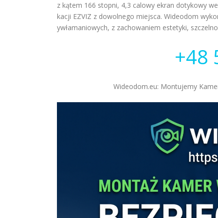
z kątem 166 stopni, 4,3 calowy ekran dotykowy we
kacji EZVIZ z dowolnego miejsca. Wideodom wykon
ywłamaniowych, z zachowaniem estetyki, szczelnośc
+48 
Wideodom.eu: Montujemy Kamery