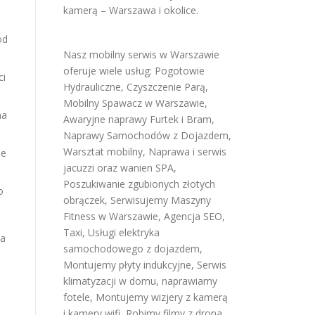
kamerą – Warszawa i okolice.
od
Nasz mobilny serwis w Warszawie
oferuje wiele usług:
Pogotowie
ci
Hydrauliczne
,
Czyszczenie Parą
,
Mobilny Spawacz w Warszawie
,
na
Awaryjne naprawy Furtek i Bram
,
Naprawy Samochodów z Dojazdem
,
Warsztat mobilny
,
Naprawa i serwis
ie
jacuzzi oraz wanien SPA
,
Poszukiwanie zgubionych złotych
o
obrączek
,
Serwisujemy Maszyny
Fitness w Warszawie
,
Agencja SEO
,
Taxi
,
Usługi elektryka
ia
samochodowego z dojazdem
,
Montujemy płyty indukcyjne
,
Serwis
klimatyzacji w domu
,
naprawiamy
fotele
,
Montujemy wizjery z kamerą
i kamery wifi
,
Robimy filmy z drona
,