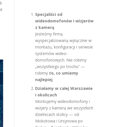
i
nt
Specjaliści od
wideodomofonów i wizjerów
z kamerą
Jesteśmy firmą
wyspecjalizowaną wyłącznie w
montażu, konfiguracji i serwisie
systemów wideo-
domofonowych. Nie robimy
„wszystkiego po trochu” —
robimy
to, co umiemy
najlepiej
.
Działamy w całej Warszawie
i okolicach
Montujemy wideodomofony i
wizjery z kamerą we wszystkich
dzielnicach stolicy — od
Mokotowa i Ursynowa po