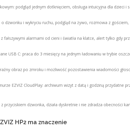
owym: podgląd jednym dotknięciem, obsługa intuicyjna dla dzieci i 
sh o dzwonku i wykryciu ruchu, podgląd na żywo, rozmowa z gościem, 
 z fałszywymi alarmami od cieni i światła na klatce, alert tylko gdy pr
ne USB C: praca do 3 miesięcy na jednym ładowaniu w trybie oszcz
raźny obraz po zmroku i możliwość pozostawienia wiadomości głos
murze EZVIZ CloudPlay: archiwum wizyt z datą i godziną przydatne pr
 z przyciskiem dzwonka, działa dyskretnie i nie zdradza obecności k
EZVIZ HP2 ma znaczenie