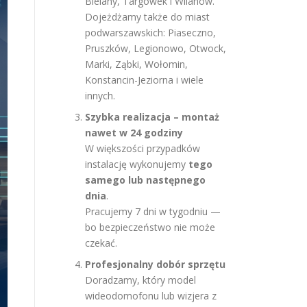
Bielany, Targówek i Wilanów.
Dojeżdżamy także do miast
podwarszawskich: Piaseczno,
Pruszków, Legionowo, Otwock,
Marki, Ząbki, Wołomin,
Konstancin-Jeziorna i wiele
innych.
Szybka realizacja – montaż
nawet w 24 godziny
W większości przypadków
instalację wykonujemy
tego
samego lub następnego
dnia
.
Pracujemy 7 dni w tygodniu —
bo bezpieczeństwo nie może
czekać.
Profesjonalny dobór sprzętu
Doradzamy, który model
wideodomofonu lub wizjera z