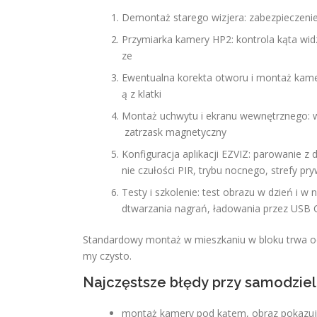
Demontaż starego wizjera: zabezpieczenie
Przymiarka kamery HP2: kontrola kąta wid
ze
Ewentualna korekta otworu i montaż kamer
ą z klatki
Montaż uchwytu i ekranu wewnętrznego: 
zatrzask magnetyczny
Konfiguracja aplikacji EZVIZ: parowanie z
nie czułości PIR, trybu nocnego, strefy p
Testy i szkolenie: test obrazu w dzień i 
dtwarzania nagrań, ładowania przez USB C
Standardowy montaż w mieszkaniu w bloku trwa o
my czysto.
Najczęstsze błędy przy samodzi
montaż kamery pod kątem, obraz pokazuje