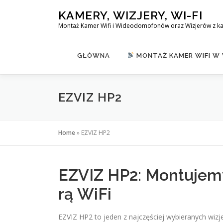
Skip
KAMERY, WIZJERY, WI-FI
to
Montaż Kamer Wifi i Wideodomofonów oraz Wizjerów z k
content
GŁÓWNA
MONTAŻ KAMER WIFI W
EZVIZ HP2
Home
»
EZVIZ HP2
EZVIZ HP2: Montujemy
rą WiFi
EZVIZ HP2 to jeden z najczęściej wybieranych wi