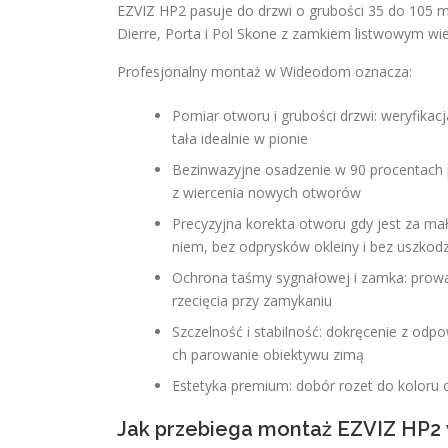
EZVIZ HP2 pasuje do drzwi o grubości 35 do 105
Dierre, Porta i Pol Skone z zamkiem listwowym 
Profesjonalny montaż w Wideodom oznacza:
Pomiar otworu i grubości drzwi: weryfikacj
tała idealnie w pionie
Bezinwazyjne osadzenie w 90 procentach 
z wiercenia nowych otworów
Precyzyjna korekta otworu gdy jest za m
niem, bez odprysków okleiny i bez uszkodz
Ochrona taśmy sygnałowej i zamka: prowadz
rzecięcia przy zamykaniu
Szczelność i stabilność: dokręcenie z o
ch parowanie obiektywu zimą
Estetyka premium: dobór rozet do koloru 
Jak przebiega montaż EZVIZ HP