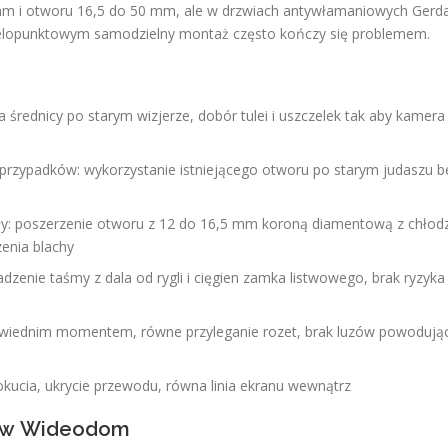
 mm i otworu 16,5 do 50 mm, ale w drzwiach antywłamaniowych Gerd
wielopunktowym samodzielny montaż często kończy się problemem.
a średnicy po starym wizjerze, dobór tulei i uszczelek tak aby kamera
przypadków: wykorzystanie istniejącego otworu po starym judaszu b
ały: poszerzenie otworu z 12 do 16,5 mm koroną diamentową z chłod
enia blachy
enie taśmy z dala od rygli i cięgien zamka listwowego, brak ryzyka
dpowiednim momentem, równe przyleganie rozet, brak luzów powodują
okucia, ukrycie przewodu, równa linia ekranu wewnątrz
2 w Wideodom