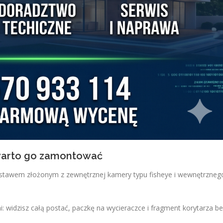
 warto go zamontować
zestawem złożonym z zewnętrznej kamery typu fisheye i wewnętrzne
: widzisz całą postać, paczkę na wycieraczce i fragment korytarza b