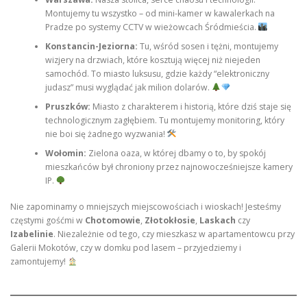
Montujemy tu wszystko – od mini-kamer w kawalerkach na
Pradze po systemy CCTV w wieżowcach Śródmieścia.
Konstancin-Jeziorna:
Tu, wśród sosen i tężni, montujemy
wizjery na drzwiach, które kosztują więcej niż niejeden
samochód. To miasto luksusu, gdzie każdy “elektroniczny
judasz” musi wyglądać jak milion dolarów.
Pruszków:
Miasto z charakterem i historią, które dziś staje się
technologicznym zagłębiem. Tu montujemy monitoring, który
nie boi się żadnego wyzwania!
Wołomin:
Zielona oaza, w której dbamy o to, by spokój
mieszkańców był chroniony przez najnowocześniejsze kamery
IP.
Nie zapominamy o mniejszych miejscowościach i wioskach! Jesteśmy
częstymi gośćmi w
Chotomowie
,
Złotokłosie
,
Laskach
czy
Izabelinie
. Niezależnie od tego, czy mieszkasz w apartamentowcu przy
Galerii Mokotów, czy w domku pod lasem – przyjedziemy i
zamontujemy!