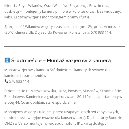
Klienci z Royal Wilanów, Oaza Wilanów, Rezydencja Powsin chcą
dyskrecji – montujemy kamery pinhole w kolorze drzwi, bez widocznych
kabli. Łączymy wizjer z monitoringiem bramy i furtki.
Specjalność Wilanów: wizjery z zasilaniem stałym 12V, praca w mrozie
-20°C, chmura UE. Dojazd do Powsina i Konstancina. 570 933 114.
Śródmieście – Montaż wizjerów z kamerą
Montaż wizjerów z kamerą Śródmieście – kamery drzwiowe do
kamienic i apartamentów
570 933 114
Śródmieście to Marszałkowska, Hoża, Powiśle, Muranów, Śródmieście
Południowe. Kamienice z grubymi drzwiami 80-110 mm, apartamenty w
Złotej 44, Cosmopolitan, stare spółdzielnie.
Montujemy wizjery z tulejami przedłużającymi do drzwi zabytkowych,
modele bezinwazyjne (ważne dla konserwatora). Dla biur przy Rondzie
ONZ i w Varso montujemy wideodomofony IP z kartą dostępu.