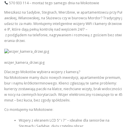
570 933 114 – montaż tego samego dnia na Mokotowie
Mieszkasz na Sadybie, Stegnach, Wierzbnie, w apartamentowcu przy Puł
awskiej, Wilanowskiej, na Służewcu czy w biurowcu Mordor? Tradycyjny j
udasz to za mało. Montujemy inteligentne wizjery WiFi i kamery drzwiow
e IP, które dają pełną kontrolę nad wejściem 24/7 –
z podglądem na telefonie, nagrywaniem i rozmową z gościem bez otwi
erania drzwi.
wizjer_kamera_drzwi.jpg
Dlaczego Mokotów wybiera wizjery z kamerą?
Na Mokotowie mamy dużo nowych inwestycji, apartamentów premium,
biur i najmu krótkoterminowego. Klienci zgłaszają te same problemy:
kurierzy zostawiają paczki na klatce, niechciane wizyty, brak widoczności
w nocy na ciemnych korytarzach. Wizjer elektroniczny rozwiązuje to w 45
minut – bez kucia, bez zgody spółdzielni.
Co montujemy na Mokotowie:
Wizjery z ekranem LCD 5″ i 7″ – idealne dla seniorów na
Stegnach i Sadybie, duży czytelny obraz