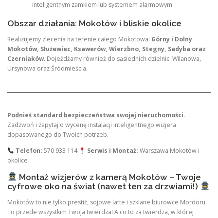
inteligentnym zamkiem lub systemem alarmowym.
Obszar działania: Mokotów i bliskie okolice
Realizujemy zlecenia na terenie całego Mokotowa:
Górny i Dolny
Mokotów, Służewiec, Ksawerów, Wierzbno, Stegny, Sadyba oraz
Czerniaków
. Dojeżdżamy również do sąsiednich dzielnic: Wilanowa,
Ursynowa oraz Śródmieścia.
Podnieś standard bezpieczeństwa swojej nieruchomości.
Zadzwoń i zapytaj o wycenę instalacji inteligentnego wizjera
dopasowanego do Twoich potrzeb.
Telefon:
570 933 114
Serwis i Montaż:
Warszawa Mokotów i
okolice
Montaż wizjerów z kamerą Mokotów – Twoje
cyfrowe oko na świat (nawet ten za drzwiami!)
Mokotów to nie tylko prestiż, sojowe latte i szklane biurowce Mordoru.
To przede wszystkim Twoja twierdza! A co to za twierdza, w której