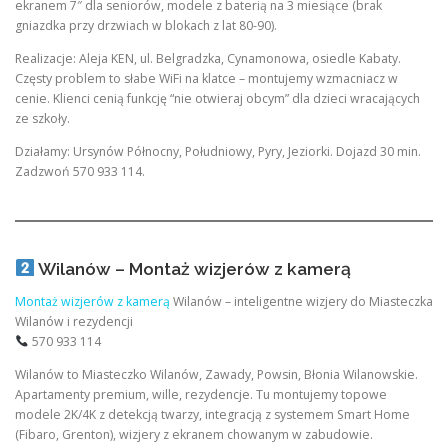
ekranem 7″ dla seniorów, modele z baterią na 3 miesiące (brak
gniazdka przy drzwiach w blokach z lat 80-90).
Realizacje: Aleja KEN, ul. Belgradzka, Cynamonowa, osiedle Kabaty.
Częsty problem to słabe WiFi na klatce – montujemy wzmacniacz w
cenie. Klienci cenią funkcję “nie otwieraj obcym” dla dzieci wracających
ze szkoły.
Działamy: Ursynów Północny, Południowy, Pyry, Jeziorki. Dojazd 30 min.
Zadzwoń 570 933 114.
Wilanów – Montaż wizjerów z kamerą
Montaż wizjerów z kamerą
Wilanów – inteligentne wizjery do Miasteczka
Wilanów i rezydencji
570 933 114
Wilanów to Miasteczko Wilanów, Zawady, Powsin, Błonia Wilanowskie.
Apartamenty premium, wille, rezydencje. Tu montujemy topowe
modele 2K/4K z detekcją twarzy, integracją z systemem Smart Home
(Fibaro, Grenton), wizjery z ekranem chowanym w zabudowie.