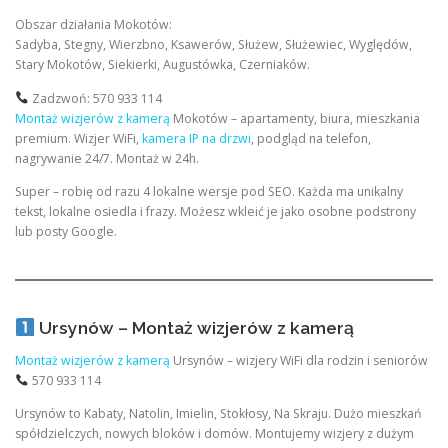
Obszar działania Mokotów:
Sadyba, Stegny, Wierzbno, Ksawerów, Służew, Służewiec, Wyględów,
Stary Mokotów, Siekierki, Augustówka, Czerniaków.
Zadzwoń: 570 933 114
Montaż wizjerów z kamerą
Mokotów – apartamenty, biura, mieszkania
premium. Wizjer WiFi,
kamera IP na drzwi
, podgląd na telefon,
nagrywanie 24/7. Montaż w 24h.
Super – robię od razu 4 lokalne wersje pod SEO. Każda ma unikalny
tekst, lokalne osiedla i frazy. Możesz wkleić je jako osobne podstrony
lub posty Google.
Ursynów – Montaż wizjerów z kamerą
Montaż wizjerów z kamerą
Ursynów – wizjery WiFi dla rodzin i seniorów
570 933 114
Ursynów to Kabaty, Natolin, Imielin, Stokłosy, Na Skraju. Dużo mieszkań
spółdzielczych, nowych bloków i domów. Montujemy wizjery z dużym