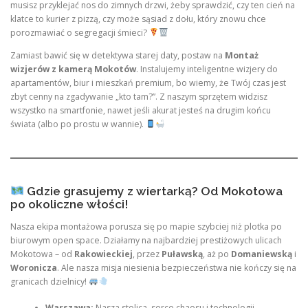
musisz przyklejać nos do zimnych drzwi, żeby sprawdzić, czy ten cień na
klatce to kurier z pizzą, czy może sąsiad z dołu, który znowu chce
porozmawiać o segregacji śmieci?
Zamiast bawić się w detektywa starej daty, postaw na
Montaż
wizjerów z kamerą Mokotów
. Instalujemy inteligentne wizjery do
apartamentów, biur i mieszkań premium, bo wiemy, że Twój czas jest
zbyt cenny na zgadywanie „kto tam?”. Z naszym sprzętem widzisz
wszystko na smartfonie, nawet jeśli akurat jesteś na drugim końcu
świata (albo po prostu w wannie).
Gdzie grasujemy z wiertarką? Od Mokotowa
po okoliczne włości!
Nasza ekipa montażowa porusza się po mapie szybciej niż plotka po
biurowym open space. Działamy na najbardziej prestiżowych ulicach
Mokotowa – od
Rakowieckiej
, przez
Puławską
, aż po
Domaniewską
i
Woronicza
. Ale nasza misja niesienia bezpieczeństwa nie kończy się na
granicach dzielnicy!
Warszawa:
Nasza stolica, serce chaosu i technologii.