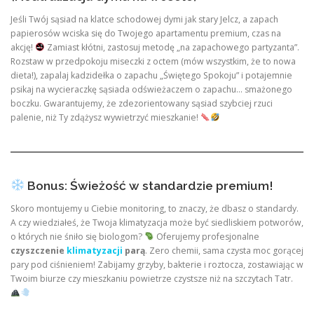
Jeśli Twój sąsiad na klatce schodowej dymi jak stary Jelcz, a zapach
papierosów wciska się do Twojego apartamentu premium, czas na
akcję!
Zamiast kłótni, zastosuj metodę „na zapachowego partyzanta”.
Rozstaw w przedpokoju miseczki z octem (mów wszystkim, że to nowa
dieta!), zapalaj kadzidełka o zapachu „Świętego Spokoju” i potajemnie
psikaj na wycieraczkę sąsiada odświeżaczem o zapachu… smażonego
boczku. Gwarantujemy, że zdezorientowany sąsiad szybciej rzuci
palenie, niż Ty zdążysz wywietrzyć mieszkanie!
Bonus: Świeżość w standardzie premium!
Skoro montujemy u Ciebie monitoring, to znaczy, że dbasz o standardy.
A czy wiedziałeś, że Twoja klimatyzacja może być siedliskiem potworów,
o których nie śniło się biologom?
Oferujemy profesjonalne
czyszczenie
klimatyzacji
parą
. Zero chemii, sama czysta moc gorącej
pary pod ciśnieniem! Zabijamy grzyby, bakterie i roztocza, zostawiając w
Twoim biurze czy mieszkaniu powietrze czystsze niż na szczytach Tatr.