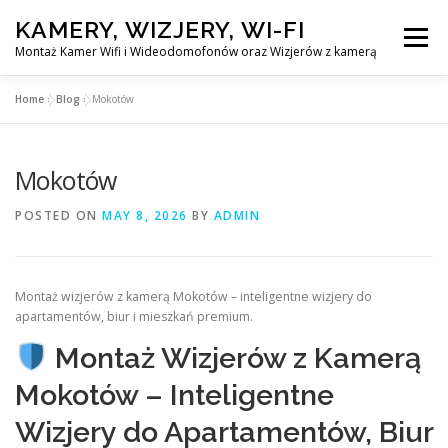
Skip
KAMERY, WIZJERY, WI-FI
to
Menu
content
Montaż Kamer Wifi i Wideodomofonów oraz Wizjerów z kamerą
Home
»
Blog
»
Mokotów
GŁÓWNA
MONTAŻ KAMER WIFI W WARSZAWA
Mokotów
MONTAŻ WIDEDOMOFONÓW
POSTED ON
MAY 8, 2026
BY
ADMIN
MONTAŻU WIZJERÓW Z KAMERĄ
BLOG
Montaż wizjerów z kamerą Mokotów – inteligentne wizjery do
apartamentów, biur i mieszkań premium.
PL
KONTAKT
Montaż Wizjerów z Kamerą
Mokotów – Inteligentne
Wizjery do Apartamentów, Biur