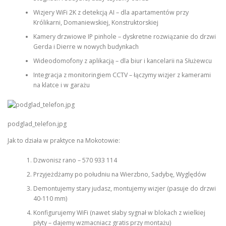
Wizjery WiFi 2K z detekcją AI – dla apartamentów przy
Królikarni, Domaniewskiej, Konstruktorskiej
Kamery drzwiowe IP pinhole – dyskretne rozwiązanie do drzwi
Gerda i Dierre w nowych budynkach
Wideodomofony z aplikacją – dla biur i kancelarii na Służewcu
Integracja z monitoringiem CCTV – łączymy wizjer z kamerami
na klatce i w garażu
podglad_telefon.jpg
Jak to działa w praktyce na Mokotowie:
Dzwonisz rano – 570 933 114
Przyjeżdżamy po południu na Wierzbno, Sadybę, Wyględów
Demontujemy stary judasz, montujemy wizjer (pasuje do drzwi
40-110 mm)
Konfigurujemy WiFi (nawet słaby sygnał w blokach z wielkiej
płyty – dajemy wzmacniacz gratis przy montażu)