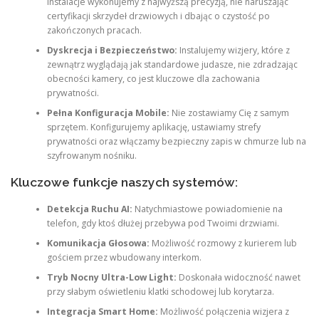
instalacje wykonujemy z najwyższą precyzją, nie naruszając
certyfikacji skrzydeł drzwiowych i dbając o czystość po
zakończonych pracach.
Dyskrecja i Bezpieczeństwo:
Instalujemy wizjery, które z
zewnątrz wyglądają jak standardowe judasze, nie zdradzając
obecności kamery, co jest kluczowe dla zachowania
prywatności.
Pełna Konfiguracja Mobile:
Nie zostawiamy Cię z samym
sprzętem. Konfigurujemy aplikację, ustawiamy strefy
prywatności oraz włączamy bezpieczny zapis w chmurze lub na
szyfrowanym nośniku.
Kluczowe funkcje naszych systemów:
Detekcja Ruchu AI:
Natychmiastowe powiadomienie na
telefon, gdy ktoś dłużej przebywa pod Twoimi drzwiami.
Komunikacja Głosowa:
Możliwość rozmowy z kurierem lub
gościem przez wbudowany interkom.
Tryb Nocny Ultra-Low Light:
Doskonała widoczność nawet
przy słabym oświetleniu klatki schodowej lub korytarza.
Integracja Smart Home:
Możliwość połączenia wizjera z