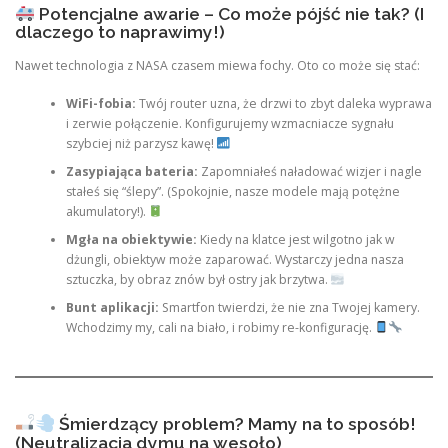
Potencjalne awarie – Co może pójść nie tak? (I
dlaczego to naprawimy!)
Nawet technologia z NASA czasem miewa fochy. Oto co może się stać:
WiFi-fobia:
Twój router uzna, że drzwi to zbyt daleka wyprawa
i zerwie połączenie. Konfigurujemy wzmacniacze sygnału
szybciej niż parzysz kawę!
Zasypiająca bateria:
Zapomniałeś naładować wizjer i nagle
stałeś się “ślepy”. (Spokojnie, nasze modele mają potężne
akumulatory!).
Mgła na obiektywie:
Kiedy na klatce jest wilgotno jak w
dżungli, obiektyw może zaparować. Wystarczy jedna nasza
sztuczka, by obraz znów był ostry jak brzytwa.
Bunt aplikacji:
Smartfon twierdzi, że nie zna Twojej kamery.
Wchodzimy my, cali na biało, i robimy re-konfigurację.
Śmierdzący problem? Mamy na to sposób!
(Neutralizacja dymu na wesoło)