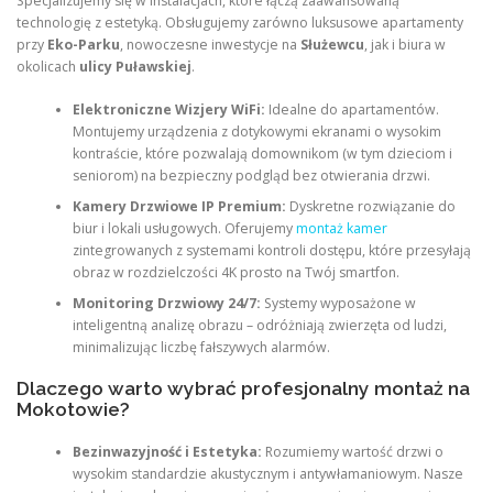
Specjalizujemy się w instalacjach, które łączą zaawansowaną
technologię z estetyką. Obsługujemy zarówno luksusowe apartamenty
przy
Eko-Parku
, nowoczesne inwestycje na
Służewcu
, jak i biura w
okolicach
ulicy Puławskiej
.
Elektroniczne Wizjery WiFi:
Idealne do apartamentów.
Montujemy urządzenia z dotykowymi ekranami o wysokim
kontraście, które pozwalają domownikom (w tym dzieciom i
seniorom) na bezpieczny podgląd bez otwierania drzwi.
Kamery Drzwiowe IP Premium:
Dyskretne rozwiązanie do
biur i lokali usługowych. Oferujemy
montaż kamer
zintegrowanych z systemami kontroli dostępu, które przesyłają
obraz w rozdzielczości 4K prosto na Twój smartfon.
Monitoring Drzwiowy 24/7:
Systemy wyposażone w
inteligentną analizę obrazu – odróżniają zwierzęta od ludzi,
minimalizując liczbę fałszywych alarmów.
Dlaczego warto wybrać profesjonalny montaż na
Mokotowie?
Bezinwazyjność i Estetyka:
Rozumiemy wartość drzwi o
wysokim standardzie akustycznym i antywłamaniowym. Nasze