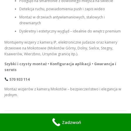
Podgląd na smartfonie z dowolnego miejsca na świecie
Detekcja ruchu, powiadomienia push i zapis wideo
Montaż w drzwiach antywłamaniowych, stalowych i
drewnianych
Dyskretny i estetyczny wygląd – idealnie do wnętrz premium
Montujemy wizjery z kamerą IP, elektroniczne judasze oraz kamery
drzwiowe na Mokotowie (Mokotów Górny, Dolny, Sielce, Stegny,
Ksawerów, Wierzbno, Ursynów granicę itp.).
Szybki i czysty montaż • Konfiguracja aplikacji • Gwarancja i
serwis
570 933 114
Montaż wizjerów z kamerą Mokotów – bezpieczeństwo i elegancja w
jednym.
Zadzwoń
1 THOUGHT ON “
MOKOTÓW
”