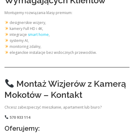
Wymagających Klientów
Montujemy rozwiązania klasy premium:
designerskie wizjery,
kamery Full HD i 4K,
integracje
smart home
,
systemy AI,
monitoring zdalny,
eleganckie instalacje bez widocznych przewodów.
Montaż Wizjerów z Kamerą
Mokotów – Kontakt
Chcesz zabezpieczyć mieszkanie, apartament lub biuro?
570 933 114
Oferujemy: