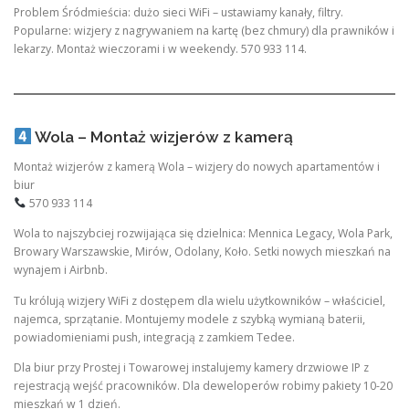
Problem Śródmieścia: dużo sieci WiFi – ustawiamy kanały, filtry.
Popularne: wizjery z nagrywaniem na kartę (bez chmury) dla prawników i
lekarzy. Montaż wieczorami i w weekendy. 570 933 114.
Wola – Montaż wizjerów z kamerą
Montaż wizjerów z kamerą Wola – wizjery do nowych apartamentów i
biur
570 933 114
Wola to najszybciej rozwijająca się dzielnica: Mennica Legacy, Wola Park,
Browary Warszawskie, Mirów, Odolany, Koło. Setki nowych mieszkań na
wynajem i Airbnb.
Tu królują wizjery WiFi z dostępem dla wielu użytkowników – właściciel,
najemca, sprzątanie. Montujemy modele z szybką wymianą baterii,
powiadomieniami push, integracją z zamkiem Tedee.
Dla biur przy Prostej i Towarowej instalujemy kamery drzwiowe IP z
rejestracją wejść pracowników. Dla deweloperów robimy pakiety 10-20
mieszkań w 1 dzień.