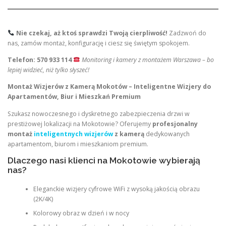
Nie czekaj, aż ktoś sprawdzi Twoją cierpliwość!
Zadzwoń do
nas, zamów montaż, konfigurację i ciesz się świętym spokojem.
Telefon: 570 933 114
Monitoring i kamery z montażem Warszawa – bo
lepiej widzieć, niż tylko słyszeć!
Montaż Wizjerów z Kamerą Mokotów – Inteligentne Wizjery do
Apartamentów, Biur i Mieszkań Premium
Szukasz nowoczesnego i dyskretnego zabezpieczenia drzwi w
prestiżowej lokalizacji na Mokotowie? Oferujemy
profesjonalny
montaż
inteligentnych wizjerów
z kamerą
dedykowanych
apartamentom, biurom i mieszkaniom premium.
Dlaczego nasi klienci na Mokotowie wybierają
nas?
Eleganckie wizjery cyfrowe WiFi z wysoką jakością obrazu
(2K/4K)
Kolorowy obraz w dzień i w nocy