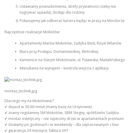
Ustawiamy powiadomienia, strefy prywatności (żeby nie
nagrywać sąsiada), dostęp dla rodziny
Pokazujemy jak odbierać kuriera będąc w pracy na Mordorze
Najczęstsze realizacje Mokotów:
Apartamenty Marina Mokotów, Sadyba Best, Royal Wilanów
Biura przy Postępu, Domaniewskiej, Wołoskiej
Kamienice na Starym Mokotowie, ul. Puławska, Madalińskiego
Mieszkania na wynajem – kontrola wejścia z aplikacji
montaz_technik.jpg
Dlaczego my na Mokotowie?
✔ dojazd w 30-60 minut (mamy bazę na Ursynowie)
✔ znamy regulaminy SM Mokotów, SBM Stegny, spółdzielni Sadyba
✔ montaż estetyczny – nie szpecimy drzwi w apartamentach premium
✔ działamy po godzinach i w weekendy – dla zapracowanych z biur
✔ gwarancja 24 miesiące, faktura VAT