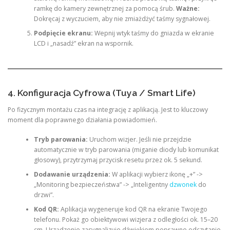
ramkę do kamery zewnętrznej za pomocą śrub.
Ważne:
Dokręcaj z wyczuciem, aby nie zmiażdżyć taśmy sygnałowej.
Podpięcie ekranu:
Wepnij wtyk taśmy do gniazda w ekranie
LCD i „nasadź” ekran na wspornik.
4. Konfiguracja Cyfrowa (Tuya / Smart Life)
Po fizycznym montażu czas na integrację z aplikacją. Jest to kluczowy
moment dla poprawnego działania powiadomień.
Tryb parowania:
Uruchom wizjer. Jeśli nie przejdzie
automatycznie w tryb parowania (miganie diody lub komunikat
głosowy), przytrzymaj przycisk resetu przez ok. 5 sekund.
Dodawanie urządzenia:
W aplikacji wybierz ikonę „+” ->
„Monitoring bezpieczeństwa” -> „Inteligentny
dzwonek
do
drzwi”.
Kod QR:
Aplikacja wygeneruje kod QR na ekranie Twojego
telefonu. Pokaż go obiektywowi wizjera z odległości ok. 15–20
cm. Urządzenie zasygnalizuje dźwiękiem poprawne odczytanie