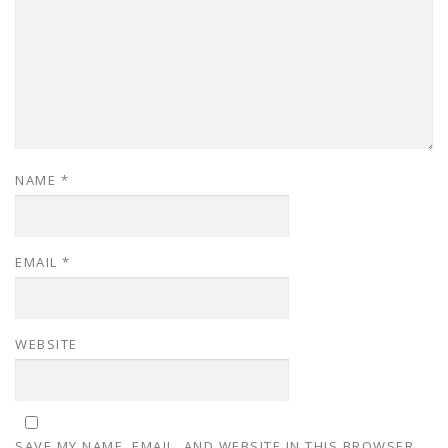
NAME
*
EMAIL
*
WEBSITE
SAVE MY NAME, EMAIL, AND WEBSITE IN THIS BROWSER