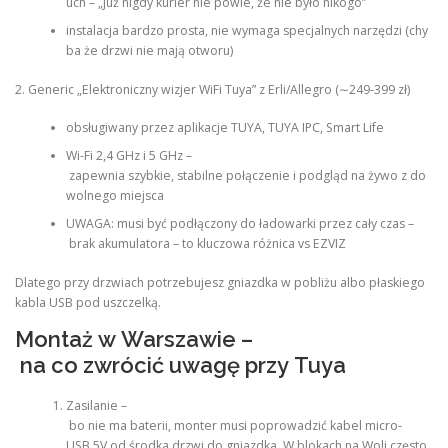
uch – „już nigdy kurier nie powie, że nie było nikogo”
instalacja bardzo prosta, nie wymaga specjalnych narzędzi (chy
ba że drzwi nie mają otworu)
2. Generic „Elektroniczny wizjer WiFi Tuya” z Erli/Allegro (∼249-399 zł)
obsługiwany przez aplikacje TUYA, TUYA IPC, Smart Life
Wi-Fi 2,4 GHz i 5 GHz –
zapewnia szybkie, stabilne połączenie i podgląd na żywo z do
wolnego miejsca
UWAGA: musi być podłączony do ładowarki przez cały czas –
brak akumulatora – to kluczowa różnica vs EZVIZ
Dlatego przy drzwiach potrzebujesz gniazdka w pobliżu albo płaskiego
kabla USB pod uszczelką.
Montaż w Warszawie –
na co zwrócić uwagę przy Tuya
Zasilanie –
bo nie ma baterii, monter musi poprowadzić kabel micro-
USB 5V od środka drzwi do gniazdka. W blokach na Woli często