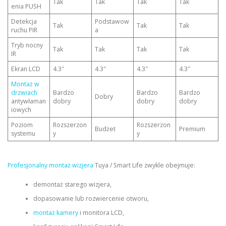
Tak
Tak
Tak
Tak
enia PUSH
Detekcja
Podstawow
Tak
Tak
Tak
ruchu PIR
a
Tryb nocny
Tak
Tak
Tak
Tak
IR
Ekran LCD
4.3″
4.3″
4.3″
4.3″
Montaż w
drzwiach
Bardzo
Bardzo
Bardzo
Dobry
antywłaman
dobry
dobry
dobry
iowych
Poziom
Rozszerzon
Rozszerzon
Budżet
Premium
systemu
y
y
Profesjonalny montaż wizjera
Tuya / Smart Life zwykle obejmuje:
demontaż starego wizjera,
dopasowanie lub rozwiercenie otworu,
montaż kamery
i monitora LCD,