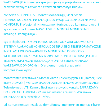
WARSZAWA JG Automatyka specjalizuje się w projektowaniu i wdrażaniu
zaawansowanych rozwiązań z zakresu automatyki budynk…
connexta.plCONNEXTA – Montaż Monitoringu, Sieci, Smart
HomeNOWOCZESNE INSTALACJE DLA TWOJEGO BEZPIECZEŃSTWA I
KOMFORTU Profesjonalny montaż monitoringu, sieci komputerowych i
systemów smart home. NASZE USŁUGI MONTAŻ MONITORINGU
Instalacja i konfiguracja…
sys-tech.plKAMERY MONITORING DOMOFONY WIDEODOMOFONY
SYSTEMY ALARMOWE KONTROLA DOSTĘPU SIECI TELEINFORMATYCZNE
INSTALACJA WARSZAWAKAMERY MONITORING DOMOFONY
WIDEODOMOFONY SYSTEMY ALARMOWE KONTROLA DOSTĘPU SIECI
TELEINFORMATYCZNE INSTALACJA MONTAŻ SERWIS NAPRAWA
WARSZAWA DOMOFONY | Oferujemy montaż urządzeń i
kompleksowe wykon…
montazanten.warszawa.plMontaż Anten Telewizyjnych, LTE, Kamer, Sieci
Internetowych | WarszawaPOGOTOWIE ANTENOWE 24H Montaż Anten
Telewizyjnych, LTE, Kamer, Sieci Internetowych. Kontakt ZAPRASZAMY
DO KONTAKTU 509 381 722 Image: instalacja telewizji Warszawa
MONTAŻ ANTEN StrażakSAT ofer…
cdj.com.plMontaż i instalacja domofonów i monitoringu, montaż Fibaro –