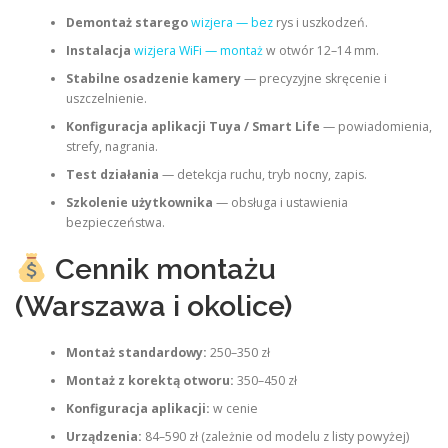
Demontaż starego
wizjera — bez
rys i uszkodzeń.
Instalacja
wizjera WiFi — montaż
w otwór 12–14 mm.
Stabilne osadzenie kamery
— precyzyjne skręcenie i
uszczelnienie.
Konfiguracja aplikacji Tuya / Smart Life
— powiadomienia,
strefy, nagrania.
Test działania
— detekcja ruchu, tryb nocny, zapis.
Szkolenie użytkownika
— obsługa i ustawienia
bezpieczeństwa.
Cennik montażu
(Warszawa i okolice)
Montaż standardowy:
250–350 zł
Montaż z korektą otworu:
350–450 zł
Konfiguracja aplikacji:
w cenie
Urządzenia:
84–590 zł (zależnie od modelu z listy powyżej)