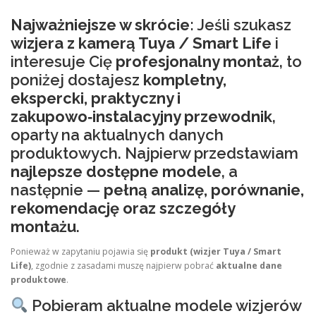
Najważniejsze w skrócie:
Jeśli szukasz
wizjera z kamerą Tuya / Smart Life
i
interesuje Cię
profesjonalny montaż
, to
poniżej dostajesz
kompletny,
ekspercki, praktyczny i
zakupowo‑instalacyjny przewodnik
,
oparty na aktualnych danych
produktowych. Najpierw przedstawiam
najlepsze dostępne modele
, a
następnie —
pełną analizę, porównanie,
rekomendację oraz szczegóły
montażu
.
Ponieważ w zapytaniu pojawia się
produkt (wizjer Tuya / Smart
Life)
, zgodnie z zasadami muszę najpierw pobrać
aktualne dane
produktowe
.
Pobieram aktualne modele wizjerów