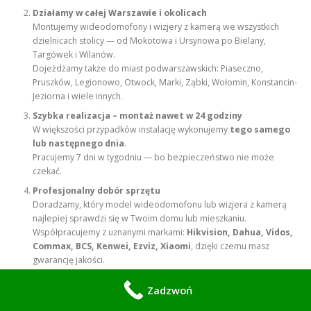
Działamy w całej Warszawie i okolicach
Montujemy wideodomofony i wizjery z kamerą we wszystkich
dzielnicach stolicy — od Mokotowa i Ursynowa po Bielany,
Targówek i Wilanów.
Dojeżdżamy także do miast podwarszawskich: Piaseczno,
Pruszków, Legionowo, Otwock, Marki, Ząbki, Wołomin, Konstancin-
Jeziorna i wiele innych.
Szybka realizacja – montaż nawet w 24 godziny
W większości przypadków instalację wykonujemy
tego samego
lub następnego dnia
.
Pracujemy 7 dni w tygodniu — bo bezpieczeństwo nie może
czekać.
Profesjonalny dobór sprzętu
Doradzamy, który model wideodomofonu lub wizjera z kamerą
najlepiej sprawdzi się w Twoim domu lub mieszkaniu.
Współpracujemy z uznanymi markami:
Hikvision, Dahua, Vidos,
Commax, BCS, Kenwei, Ezviz, Xiaomi
, dzięki czemu masz
gwarancję jakości.
Bezpieczeństwo i komfort użytkowania
Zadzwoń
Nasze instalacje chronią przed nieproszonymi gośćmi i pozwalają
zobaczyć, kto dzwoni do drzwi — nawet, gdy jesteś poza domem.