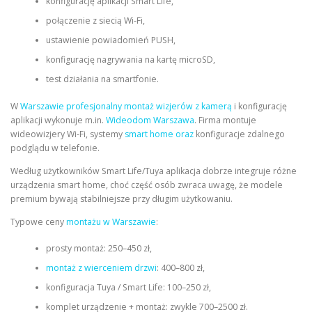
konfigurację aplikacji Smart Life,
połączenie z siecią Wi-Fi,
ustawienie powiadomień PUSH,
konfigurację nagrywania na kartę microSD,
test działania na smartfonie.
W
Warszawie profesjonalny montaż wizjerów z kamerą
i konfigurację
aplikacji wykonuje m.in.
Wideodom Warszawa
. Firma montuje
wideowizjery Wi-Fi, systemy
smart home oraz
konfiguracje zdalnego
podglądu w telefonie.
Według użytkowników Smart Life/Tuya aplikacja dobrze integruje różne
urządzenia smart home, choć część osób zwraca uwagę, że modele
premium bywają stabilniejsze przy długim użytkowaniu.
Typowe ceny
montażu w Warszawie
:
prosty montaż: 250–450 zł,
montaż z wierceniem drzwi
: 400–800 zł,
konfiguracja Tuya / Smart Life: 100–250 zł,
komplet urządzenie + montaż: zwykle 700–2500 zł.