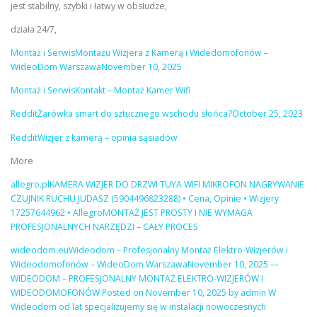
jest stabilny, szybki i łatwy w obsłudze,
działa 24/7,
Montaż i SerwisMontażu Wizjera z Kamerą i Widedomofonów –
WideoDom WarszawaNovember 10, 2025
Montaż i SerwisKontakt – Montaż Kamer Wifi
RedditŻarówka smart do sztucznego wschodu słońca?October 25, 2023
RedditWizjer z kamerą – opinia sąsiadów
More
allegro.plKAMERA WIZJER DO DRZWI TUYA WIFI MIKROFON NAGRYWANIE
CZUJNIK RUCHU JUDASZ (5904496823288) • Cena, Opinie • Wizjery
17257644962 • AllegroMONTAŻ JEST PROSTY I NIE WYMAGA
PROFESJONALNYCH NARZĘDZI – CAŁY PROCES
wideodom.euWideodom – Profesjonalny Montaż Elektro-Wizjerów i
Wideodomofonów – WideoDom WarszawaNovember 10, 2025 —
WIDEODOM – PROFESJONALNY MONTAŻ ELEKTRO-WIZJERÓW I
WIDEODOMOFONÓW Posted on November 10, 2025 by admin W
Wideodom od lat specjalizujemy się w instalacji nowoczesnych