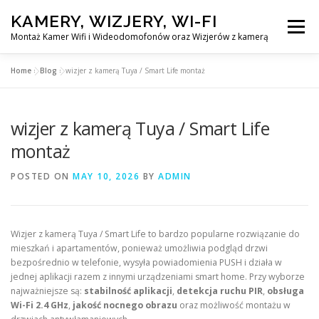
Skip
KAMERY, WIZJERY, WI-FI
to
Menu
content
Montaż Kamer Wifi i Wideodomofonów oraz Wizjerów z kamerą
Home
»
Blog
»
wizjer z kamerą Tuya / Smart Life montaż
GŁÓWNA
MONTAŻ KAMER WIFI W WARSZAWA
wizjer z kamerą Tuya / Smart Life
MONTAŻ WIDEDOMOFONÓW
montaż
POSTED ON
MAY 10, 2026
BY
ADMIN
MONTAŻU WIZJERÓW Z KAMERĄ
BLOG
PL
Wizjer z kamerą Tuya / Smart Life to bardzo popularne rozwiązanie do
KONTAKT
mieszkań i apartamentów, ponieważ umożliwia podgląd drzwi
bezpośrednio w telefonie, wysyła powiadomienia PUSH i działa w
jednej aplikacji razem z innymi urządzeniami smart home. Przy wyborze
najważniejsze są:
stabilność aplikacji
,
detekcja ruchu PIR
,
obsługa
Wi-Fi 2.4 GHz
,
jakość nocnego obrazu
oraz możliwość montażu w