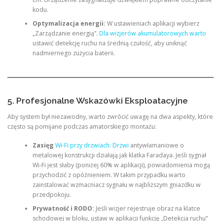
kodu.
Optymalizacja energii:
W ustawieniach aplikacji wybierz
„Zarządzanie energią”.
Dla wizjerów akumulatorowych warto
ustawić detekcję ruchu na średnią czułość, aby uniknąć
nadmiernego zużycia baterii.
5. Profesjonalne Wskazówki Eksploatacyjne
Aby system był niezawodny, warto zwrócić uwagę na dwa aspekty, które
często są pomijane podczas amatorskiego montażu:
Zasięg
Wi-Fi przy drzwiach: Drzwi
antywłamaniowe o
metalowej konstrukcji działają jak klatka Faradaya. Jeśli sygnał
Wi-Fi jest słaby (poniżej 60% w aplikacji), powiadomienia mogą
przychodzić z opóźnieniem. W takim przypadku warto
zainstalować wzmacniacz sygnału w najbliższym gniazdku w
przedpokoju.
Prywatność i RODO:
Jeśli wizjer rejestruje obraz na klatce
schodowej w bloku, ustaw w aplikacji funkcję „Detekcja ruchu”