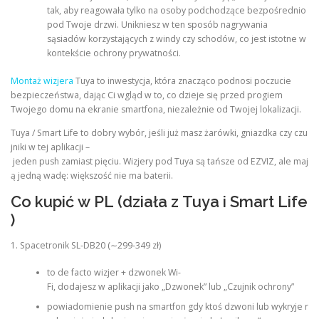
tak, aby reagowała tylko na osoby podchodzące bezpośrednio
pod Twoje drzwi. Unikniesz w ten sposób nagrywania
sąsiadów korzystających z windy czy schodów, co jest istotne w
kontekście ochrony prywatności.
Montaż wizjera
Tuya to inwestycja, która znacząco podnosi poczucie
bezpieczeństwa, dając Ci wgląd w to, co dzieje się przed progiem
Twojego domu na ekranie smartfona, niezależnie od Twojej lokalizacji.
Tuya / Smart Life to dobry wybór, jeśli już masz żarówki, gniazdka czy czu
jniki w tej aplikacji –
jeden push zamiast pięciu. Wizjery pod Tuya są tańsze od EZVIZ, ale maj
ą jedną wadę: większość nie ma baterii.
Co kupić w PL (działa z Tuya i Smart Life
)
1. Spacetronik SL-DB20 (∼299-349 zł)
to de facto wizjer + dzwonek Wi-
Fi, dodajesz w aplikacji jako „Dzwonek” lub „Czujnik ochrony”
powiadomienie push na smartfon gdy ktoś dzwoni lub wykryje r