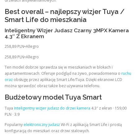
drzwiach antywłamaniowych.
Best overall – najlepszy wizjer Tuya /
Smart Life do mieszkania
Inteligentny Wizjer Judasz Czarny 3MPX Kamera
4.3″ Z Ekranem
258,89 PLN•Allegro
258,89 PLN•Allegro
Ten model dobrze sprawdza się w mieszkaniach w blokach i
apartamentowcach. Oferuje podgląd na żywo, powiadomienia o
ruchu
oraz
obsługę przez aplikację Smart Life/Tuya. Dzięki ekranowi LCD
można sprawdzić obraz także bez używania telefonu.
Budżetowy model Tuya Smart
Tuya
Inteligentny wizjer judasz do drzwi kamera
4.3″ z ekran · 159,00
PLN · 3.9
Popularny
elektroniczny judasz
Wi‑Fi z aplikacją Smart Life i prostą
konfiguracją do mieszkań oraz drzwi stalowych.