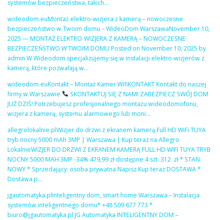
systemów bezpieczeństwa, takich…
wideodom.euMontaż elektro-wizjera z kamerą – nowoczesne
bezpieczeństwo w Twoim domu – WideoDom WarszawaNovember 10,
2025 — MONTAŻ ELEKTRO-WIZJERA Z KAMERĄ – NOWOCZESNE
BEZPIECZEŃSTWO W TWOIM DOMU Posted on November 10, 2025 by
admin W Wideodom specjalizujemy się w instalacji elektro-wizjerów z
kamerą, które pozwalają w…
wideodom.euKontakt – Montaż Kamer WifiKONTAKT Kontakt do naszej
firmy w Warszawie
SKONTAKTUJ SIĘ Z NAMI ZABEZPIECZ SWÓJ DOM
JUŻ DZIŚ! Potrzebujesz profesjonalnego montażu wideodomofonu,
wizjera z kamerą, systemu alarmowego lub moni…
allegrolokalnie.plWizjer do drzwi z ekranem kamerą Full HD WiFi TUYA
tryb nocny 5000 mAh 3MP | Warszawa | Kup teraz na Allegro
LokalnieWIZJER DO DRZWI Z EKRANEM KAMERĄ FULL HD WIFI TUYA TRYB
NOCNY 5000 MAH 3MP -34% 479,99 zł dostępne 4 szt. 312 zł * STAN:
NOWY * Sprzedający: osoba prywatna Napisz Kup teraz DOSTAWA *
Dostawa p…
jgautomatyka.plInteligentny dom, smart home Warszawa – Instalacja
systemów inteligentnego domu* +48 509 677 773 *
biuro@jgautomatyka.pl JG Automatyka INTELIGENTNY DOM –