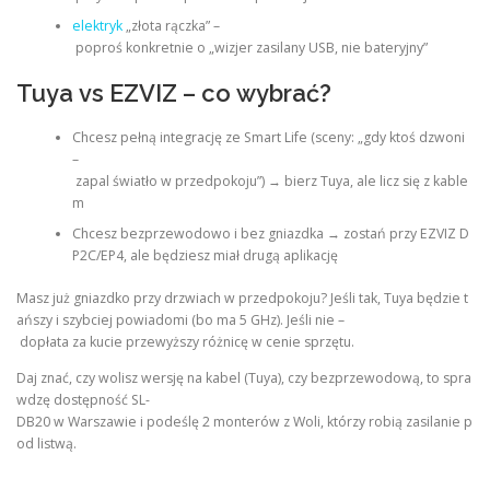
elektryk
„złota rączka” –
poproś konkretnie o „wizjer zasilany USB, nie bateryjny”
Tuya vs EZVIZ – co wybrać?
Chcesz pełną integrację ze Smart Life (sceny: „gdy ktoś dzwoni
–
zapal światło w przedpokoju”) → bierz Tuya, ale licz się z kable
m
Chcesz bezprzewodowo i bez gniazdka → zostań przy EZVIZ D
P2C/EP4, ale będziesz miał drugą aplikację
Masz już gniazdko przy drzwiach w przedpokoju? Jeśli tak, Tuya będzie t
ańszy i szybciej powiadomi (bo ma 5 GHz). Jeśli nie –
dopłata za kucie przewyższy różnicę w cenie sprzętu.
Daj znać, czy wolisz wersję na kabel (Tuya), czy bezprzewodową, to spra
wdzę dostępność SL-
DB20 w Warszawie i podeślę 2 monterów z Woli, którzy robią zasilanie p
od listwą.