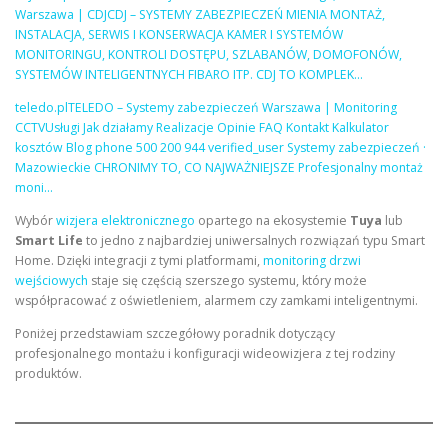
Warszawa | CDJCDJ – SYSTEMY ZABEZPIECZEŃ MIENIA MONTAŻ,
INSTALACJA, SERWIS I KONSERWACJA KAMER I SYSTEMÓW
MONITORINGU, KONTROLI DOSTĘPU, SZLABANÓW, DOMOFONÓW,
SYSTEMÓW INTELIGENTNYCH FIBARO ITP. CDJ TO KOMPLEK…
teledo.plTELEDO – Systemy zabezpieczeń Warszawa | Monitoring
CCTVUsługi Jak działamy Realizacje Opinie FAQ Kontakt Kalkulator
kosztów Blog phone 500 200 944 verified_user Systemy zabezpieczeń ·
Mazowieckie CHRONIMY TO, CO NAJWAŻNIEJSZE Profesjonalny montaż
moni…
Wybór
wizjera elektronicznego
opartego na ekosystemie
Tuya
lub
Smart Life
to jedno z najbardziej uniwersalnych rozwiązań typu Smart
Home. Dzięki integracji z tymi platformami,
monitoring drzwi
wejściowych
staje się częścią szerszego systemu, który może
współpracować z oświetleniem, alarmem czy zamkami inteligentnymi.
Poniżej przedstawiam szczegółowy poradnik dotyczący
profesjonalnego montażu i konfiguracji wideowizjera z tej rodziny
produktów.