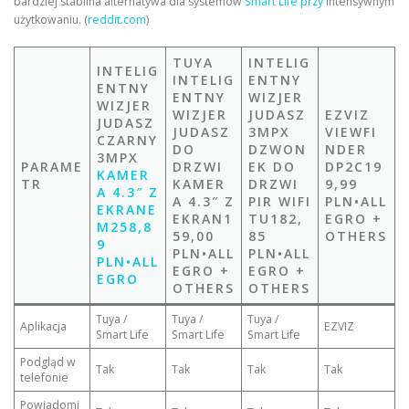
bardziej stabilna alternatywa dla systemów
Smart Life przy
intensywnym
użytkowaniu. (
reddit.com
)
TUYA
INTELIG
INTELIG
INTELIG
ENTNY
ENTNY
ENTNY
WIZJER
WIZJER
WIZJER
JUDASZ
EZVIZ
JUDASZ
JUDASZ
3MPX
VIEWFI
CZARNY
DO
DZWON
NDER
3MPX
PARAME
DRZWI
EK DO
DP2C19
KAMER
TR
KAMER
DRZWI
9,99
A 4.3″ Z
A 4.3″ Z
PIR WIFI
PLN•ALL
EKRANE
EKRAN1
TU182,
EGRO +
M258,8
59,00
85
OTHERS
9
PLN•ALL
PLN•ALL
PLN•ALL
EGRO +
EGRO +
EGRO
OTHERS
OTHERS
Tuya /
Tuya /
Tuya /
Aplikacja
EZVIZ
Smart Life
Smart Life
Smart Life
Podgląd w
Tak
Tak
Tak
Tak
telefonie
Powiadomi