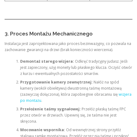
3. Proces Montażu Mechanicznego
Instalacja jest zaprojektowana jako proces bezinwazyjny, co pozwala na
zachowanie gwarancji na drzwi (brak konieczności wiercenia).
Demontaż starego wizjera:
Odkręć tradycyjny judasz. Jeśli
jest zapieczony, użyj monety lub płaskiego klucza. Oczyść otwór
z kurzu i ewentualnych pozostałości smarów.
Przygotowanie kamery zewnętrznej:
Nałóż na spód
kamery (wokół obiektywu) dwustronną taśmę montażową
(zazwyczaj dołączona), która zapobiegnie obracaniu się
wizjera
po montażu
.
Przełożenie taśmy sygnałowej:
Przełóż płaską taśmę FPC
przez otwór w drzwiach. Upewnij się, że taśma nie jest
skręcona.
Mocowanie wspornika:
Od wewnętrznej strony przyłóż
stalową ramkę montażową. Przełóż przez nią taśmę i przykręć