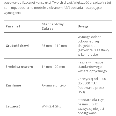
pasował do fizycznej konstrukcji Twoich drzwi. Większość urządzeń z tej
serii (np. popularne modele z ekranem 4.3″) posiada następujące
wymagania:
Standardowy
Parametr
Uwagi
Zakres
Wymaga doboru
odpowiedniej
Grubość drzwi
35 mm – 110 mm
długości śrub
(zazwyczaj 3 zestawy
w komplecie).
Pasuje w miejsce
Średnica otworu
14 mm – 22 mm
standardowego
wizjera optycznego.
Zazwyczaj od 3000
do 5000 mAh
Zasilanie
Akumulator Li-ion
(ładowanie przez
USB).
Standard dla Tuya;
pasmo 5 GHz
Łączność
Wi-Fi 2.4 GHz
zazwyczaj nie jest
obsługiwane.