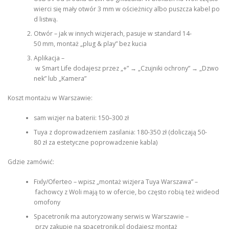
wierci się mały otwór 3 mm w ościeżnicy albo puszcza kabel po
d listwą.
Otwór – jak w innych wizjerach, pasuje w standard 14-
50 mm, montaż „plug & play” bez kucia
Aplikacja –
w Smart Life dodajesz przez „+” → „Czujniki ochrony” → „Dzwo
nek” lub „Kamera”
Koszt montażu w Warszawie:
sam wizjer na baterii: 150–300 zł
Tuya z doprowadzeniem zasilania: 180-350 zł (doliczają 50-
80 zł za estetyczne poprowadzenie kabla)
Gdzie zamówić:
Fixly/Oferteo – wpisz „montaż wizjera Tuya Warszawa” –
fachowcy z Woli mają to w ofercie, bo często robią też wideod
omofony
Spacetronik ma autoryzowany serwis w Warszawie –
przy zakupie na spacetronik.pl dodajesz montaż