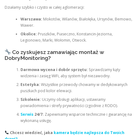
Działamy szybko i czysto w całej aglomeracji:
Warszawa:
Mokotów, Wilanów, Białołęka, Ursynów, Bemowo,
Wawer.
Okolice:
Pruszków, Piaseczno, Konstancin-Jeziorna,
Legionowo, Marki, Wołomin, Otwock.
Co zyskujesz zamawiając montaż w
DobryMonitoring?
Darmowa wycena i dobór sprzętu:
Sprawdzamy kąty
widzenia i zasięg WiFi, aby system był niezawodny.
Estetyka:
Wszystkie przewody chowamy w dedykowanych
puszkach pod kolor elewacji.
Szkolenie:
Uczymy obsługi aplikacji, ustawiamy
powiadomienia i strefy prywatności (zgodnie z RODO).
Serwis
24/7:
Zapewniamy wsparcie techniczne i gwarancję na
wykonaną usługę.
Chcesz wiedzieć, jaka
kamera będzie najlepsza do Twoich
drzwi?