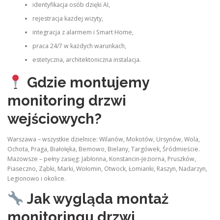
identyfikacja osób dzięki AI,
rejestracja każdej wizyty,
integracja z alarmem i Smart Home,
praca 24/7 w każdych warunkach,
estetyczna, architektoniczna instalacja.
Gdzie montujemy
monitoring drzwi
wejściowych?
Warszawa – wszystkie dzielnice: Wilanów, Mokotów, Ursynów, Wola,
Ochota, Praga, Białołęka, Bemowo, Bielany, Targówek, Śródmieście.
Mazowsze – pełny zasięg: Jabłonna, Konstancin‑Jeziorna, Pruszków,
Piaseczno, Ząbki, Marki, Wołomin, Otwock, Łomianki, Raszyn, Nadarzyn,
Legionowo i okolice.
Jak wygląda montaż
monitoringu drzwi