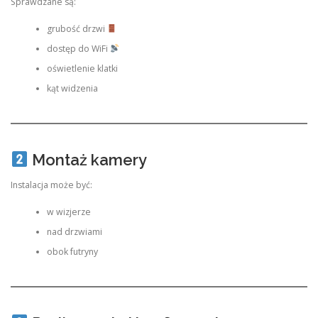
Sprawdzane są:
grubość drzwi
dostęp do WiFi
oświetlenie klatki
kąt widzenia
Montaż kamery
Instalacja może być:
w wizjerze
nad drzwiami
obok futryny