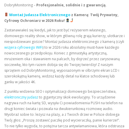
DobryMonitoring –
Profesjonalnie, solidnie i z gwarancją.
Montaż Judasza Elektronicznego
z Kamerą: Twój Prywatny,
Cyfrowy Ochroniarz w 2026 Roku!
Zastanawiałeś się kiedyś, jak to jest być reżyserem własnego,
domowego reality show, w którym główną rolę grają kurierzy, ulotkarze i
niespodziewani goście? Montaż judasza elektronicznego z kamerą (czyli
wizjera cyfrowego WiFi
) to w 2026 roku absolutny must-have każdego
nowoczesnego przedpokoju. Koniec z gimnastyką artystyczną,
mrużeniem oka i stawaniem na palcach, by dojrzeć przez zarysowaną
soczewkę, kto tym razem dobija się do Twojej twierdzy! Z naszym
sprzętem od DobryMonitoring, wyposażonym w olbrzymi ekran LCD i
szerokokątną kamerę, widzisz każdy detal na klatce schodowej lub
ganku w jakości 4K.
Z punktu widzenia SEO i optymalizacji domowego bezpieczeństwa,
elektroniczny judasz
to gigantyczny skok ewolucyjny. To urządzenie
nagrywa ruch na kartę SD, wysyła Ci powiadomienia PUSH na telefon na
drugi koniec świata i pozwala na dwukierunkową rozmowę audio.
Wyobraź sobie to: leżysz na plaży, a z Twoich drzwi w Polsce dobiega
Twój głos: „Proszę zostawić paczkę pod wycieraczką, panie kurierze!”.
To nie tylko wygoda, to potężna tarcza antywłamaniowa, która odstrasza