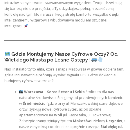
intruzów samym swoim zaawansowanym wyglądem. Twoje drzwi stają
się barierą nie do przejścia, a Ty odzyskujesz pełną, niezakłóconą
kontrolę nad tym, kto narusza Twoją strefę komfortu, wszystko dzięki
inteligentnemu wizjerowi z wbudowanym modułem sztucznej
inteligencji.
Gdzie Montujemy Nasze Cyfrowe Oczy? Od
Wielkiego Miasta po Leśne Ostępy!
Nasi instalatorzy to elita, która z mapą Mazowsza w głowie dociera tam,
gdzie inni nawet nie próbują wysyłać sygnału GPS. Gdzie dokładnie
budujemy cyfrowe twierdze?
Warszawa – Serce Betonu i Szkła
Stolica to dla nas
naturalne środowisko! Śmigamy od przedwojennych kamienic
w
Śródmieściu
(gdzie przy ul. Marszałkowskiej stare dębowe
drzwi zyskują nowe, cyfrowe życie), aż po szklane
apartamentowce na
Woli
(ul. Kasprzaka, ul. Towarowa).
Zabezpieczamy tętniący życiem
Mokotów
i zielony
Ursynów
, a
nasze vany mkną codziennie na prężnie rosnącą
Białołękę
(ul.