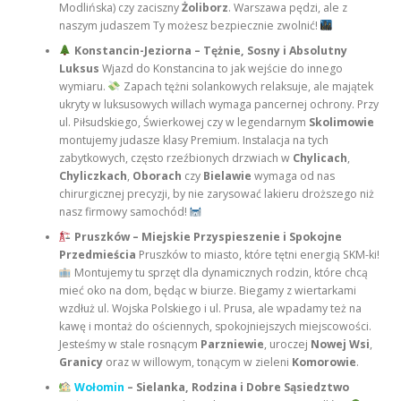
Modlińska) czy zaciszny
Żoliborz
. Warszawa pędzi, ale z
naszym judaszem Ty możesz bezpiecznie zwolnić!
Konstancin-Jeziorna – Tężnie, Sosny i Absolutny
Luksus
Wjazd do Konstancina to jak wejście do innego
wymiaru.
Zapach tężni solankowych relaksuje, ale majątek
ukryty w luksusowych willach wymaga pancernej ochrony. Przy
ul. Piłsudskiego, Świerkowej czy w legendarnym
Skolimowie
montujemy judasze klasy Premium. Instalacja na tych
zabytkowych, często rzeźbionych drzwiach w
Chylicach
,
Chyliczkach
,
Oborach
czy
Bielawie
wymaga od nas
chirurgicznej precyzji, by nie zarysować lakieru droższego niż
nasz firmowy samochód!
Pruszków – Miejskie Przyspieszenie i Spokojne
Przedmieścia
Pruszków to miasto, które tętni energią SKM-ki!
Montujemy tu sprzęt dla dynamicznych rodzin, które chcą
mieć oko na dom, będąc w biurze. Biegamy z wiertarkami
wzdłuż ul. Wojska Polskiego i ul. Prusa, ale wpadamy też na
kawę i montaż do ościennych, spokojniejszych miejscowości.
Jesteśmy w stale rosnącym
Parzniewie
, uroczej
Nowej Wsi
,
Granicy
oraz w willowym, tonącym w zieleni
Komorowie
.
Wołomin
– Sielanka, Rodzina i Dobre Sąsiedztwo