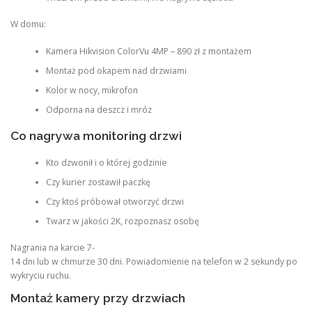
W domu:
Kamera Hikvision ColorVu 4MP – 890 zł z montażem
Montaż pod okapem nad drzwiami
Kolor w nocy, mikrofon
Odporna na deszcz i mróz
Co nagrywa monitoring drzwi
Kto dzwonił i o której godzinie
Czy kurier zostawił paczkę
Czy ktoś próbował otworzyć drzwi
Twarz w jakości 2K, rozpoznasz osobę
Nagrania na karcie 7-
14 dni lub w chmurze 30 dni. Powiadomienie na telefon w 2 sekundy po
wykryciu ruchu.
Montaż kamery przy drzwiach