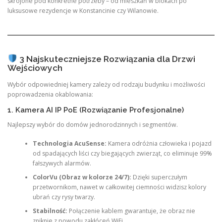
skrojone pod konkretne potrzeby – od mieszkań w blokach po
luksusowe rezydencje w Konstancinie czy Wilanowie.
3 Najskuteczniejsze Rozwiązania dla Drzwi
Wejściowych
Wybór odpowiedniej kamery zależy od rodzaju budynku i możliwości
poprowadzenia okablowania:
1. Kamera AI IP PoE (Rozwiązanie Profesjonalne)
Najlepszy wybór do domów jednorodzinnych i segmentów.
Technologia AcuSense:
Kamera odróżnia człowieka i pojazd
od spadających liści czy biegających zwierząt, co eliminuje 99%
fałszywych alarmów.
ColorVu (Obraz w kolorze 24/7):
Dzięki superczułym
przetwornikom, nawet w całkowitej ciemności widzisz kolory
ubrań czy rysy twarzy.
Stabilność:
Połączenie kablem gwarantuje, że obraz nie
zniknie z powodu zakłóceń WiFi.