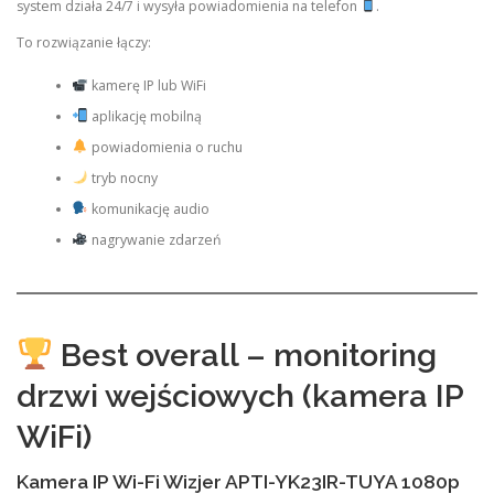
system działa 24/7 i wysyła powiadomienia na telefon
.
To rozwiązanie łączy:
kamerę IP lub WiFi
aplikację mobilną
powiadomienia o ruchu
tryb nocny
komunikację audio
nagrywanie zdarzeń
Best overall – monitoring
drzwi wejściowych (kamera IP
WiFi)
Kamera IP Wi-Fi Wizjer APTI-YK23IR-TUYA 1080p