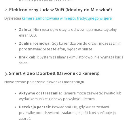
2. Elektroniczny Judasz WiFi (Idealny do Mieszkań)
Dyskretna
kamera zamontowana w miejscu tradycyjnego wizjera
.
Zaleta:
Nie rzuca się w oczy, a od wewnątrz masz czytelny
ekran LCD.
Zdalna rozmowa:
Gdy kurier dzwoni do drzwi, możesz z nim
porozmawiać przez telefon, będąc w biurze.
Brak kabli:
System zasilany akumulatorowo, nie wymaga kucia
ścian.
3. Smart Video Doorbell (Dzwonek z kamerą)
Nowoczesne połączenie dzwonka i monitoringu.
Aktywne odstraszanie:
Kamera może zaświecić światło lub
wydać komunikat głosowy po wykryciu intruza.
Detekcja paczek:
Powiadomi Cię, gdy kurier zostawi
przesyłkę pod drzwiami i zaalarmuje, jeśli ktoś spróbuje ją
zabrać.