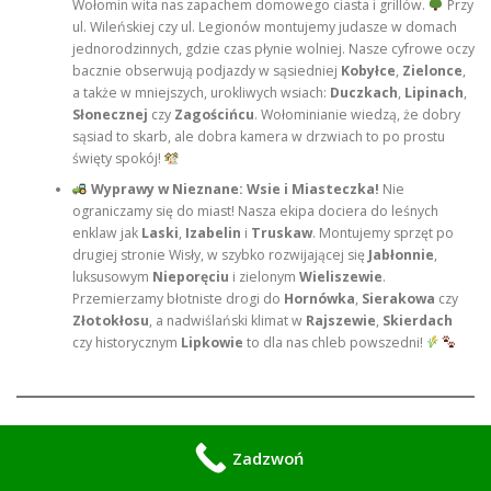
Wołomin wita nas zapachem domowego ciasta i grillów.
Przy
ul. Wileńskiej czy ul. Legionów montujemy judasze w domach
jednorodzinnych, gdzie czas płynie wolniej. Nasze cyfrowe oczy
bacznie obserwują podjazdy w sąsiedniej
Kobyłce
,
Zielonce
,
a także w mniejszych, urokliwych wsiach:
Duczkach
,
Lipinach
,
Słonecznej
czy
Zagościńcu
. Wołominianie wiedzą, że dobry
sąsiad to skarb, ale dobra kamera w drzwiach to po prostu
święty spokój!
Wyprawy w Nieznane: Wsie i Miasteczka!
Nie
ograniczamy się do miast! Nasza ekipa dociera do leśnych
enklaw jak
Laski
,
Izabelin
i
Truskaw
. Montujemy sprzęt po
drugiej stronie Wisły, w szybko rozwijającej się
Jabłonnie
,
luksusowym
Nieporęciu
i zielonym
Wieliszewie
.
Przemierzamy błotniste drogi do
Hornówka
,
Sierakowa
czy
Złotokłosu
, a nadwiślański klimat w
Rajszewie
,
Skierdach
czy historycznym
Lipkowie
to dla nas chleb powszedni!
Rozpracowujemy Twierdzę: Jak Judasz
Zadzwoń
Dogaduje się z Zamkami?