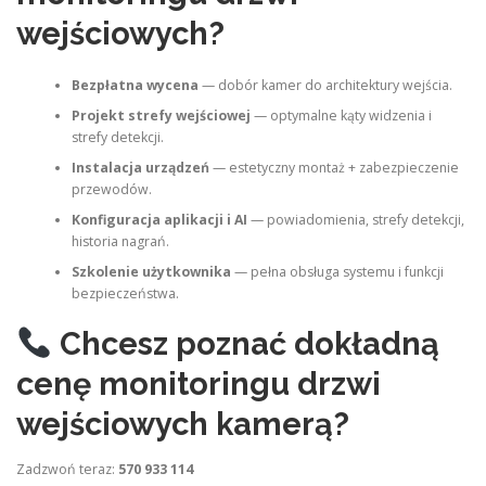
wejściowych?
Bezpłatna wycena
— dobór kamer do architektury wejścia.
Projekt strefy wejściowej
— optymalne kąty widzenia i
strefy detekcji.
Instalacja urządzeń
— estetyczny montaż + zabezpieczenie
przewodów.
Konfiguracja aplikacji i AI
— powiadomienia, strefy detekcji,
historia nagrań.
Szkolenie użytkownika
— pełna obsługa systemu i funkcji
bezpieczeństwa.
Chcesz poznać dokładną
cenę monitoringu drzwi
wejściowych kamerą?
Zadzwoń teraz:
570 933 114