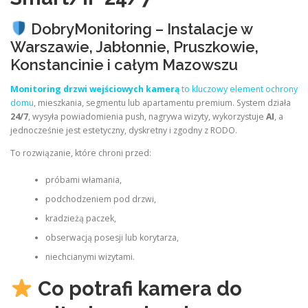
DobryMonitoring – Instalacje w
Warszawie, Jabłonnie, Pruszkowie,
Konstancinie i całym Mazowszu
Monitoring drzwi wejściowych kamerą
to kluczowy element ochrony
domu
, mieszkania, segmentu lub apartamentu premium. System działa
24/7
, wysyła powiadomienia push, nagrywa wizyty, wykorzystuje
AI
, a
jednocześnie jest estetyczny, dyskretny i zgodny z RODO.
To rozwiązanie, które chroni przed:
próbami włamania,
podchodzeniem pod drzwi,
kradzieżą paczek,
obserwacją posesji lub korytarza,
niechcianymi wizytami.
Co potrafi kamera do