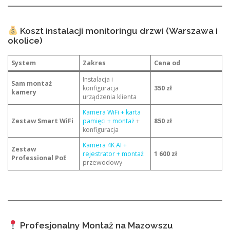
Koszt instalacji monitoringu drzwi (Warszawa i
okolice)
System
Zakres
Cena od
Instalacja i
Sam montaż
konfiguracja
350 zł
kamery
urządzenia klienta
Kamera WiFi + karta
Zestaw Smart WiFi
pamięci + montaż
+
850 zł
konfiguracja
Kamera 4K AI +
Zestaw
rejestrator + montaż
1 600 zł
Professional PoE
przewodowy
Profesjonalny Montaż na Mazowszu