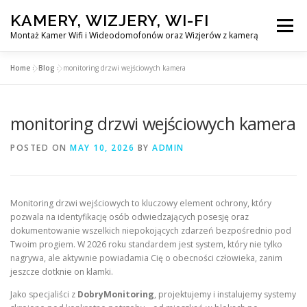
Skip
KAMERY, WIZJERY, WI-FI
to
Menu
content
Montaż Kamer Wifi i Wideodomofonów oraz Wizjerów z kamerą
Home
»
Blog
»
monitoring drzwi wejściowych kamera
GŁÓWNA
MONTAŻ KAMER WIFI W WARSZAWA
monitoring drzwi wejściowych kamera
MONTAŻ WIDEDOMOFONÓW
POSTED ON
MAY 10, 2026
BY
ADMIN
MONTAŻU WIZJERÓW Z KAMERĄ
BLOG
Monitoring drzwi wejściowych to kluczowy element ochrony, który
pozwala na identyfikację osób odwiedzających posesję oraz
EN
dokumentowanie wszelkich niepokojących zdarzeń bezpośrednio pod
KONTAKT
Twoim progiem. W 2026 roku standardem jest system, który nie tylko
nagrywa, ale aktywnie powiadamia Cię o obecności człowieka, zanim
jeszcze dotknie on klamki.
Jako specjaliści z
DobryMonitoring
, projektujemy i instalujemy systemy