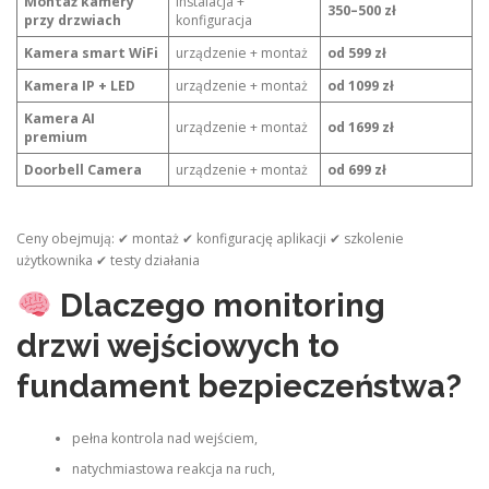
Montaż kamery
instalacja +
350–500 zł
przy drzwiach
konfiguracja
Kamera smart WiFi
urządzenie + montaż
od 599 zł
Kamera IP + LED
urządzenie + montaż
od 1099 zł
Kamera AI
urządzenie + montaż
od 1699 zł
premium
Doorbell Camera
urządzenie + montaż
od 699 zł
Ceny obejmują: ✔ montaż ✔ konfigurację aplikacji ✔ szkolenie
użytkownika ✔ testy działania
Dlaczego monitoring
drzwi wejściowych to
fundament bezpieczeństwa?
pełna kontrola nad wejściem,
natychmiastowa reakcja na ruch,