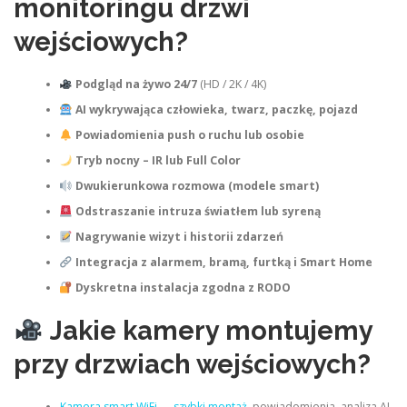
monitoringu drzwi
wejściowych?
Podgląd na żywo 24/7
(HD / 2K / 4K)
AI wykrywająca człowieka, twarz, paczkę, pojazd
Powiadomienia push o ruchu lub osobie
Tryb nocny – IR lub Full Color
Dwukierunkowa rozmowa (modele smart)
Odstraszanie intruza światłem lub syreną
Nagrywanie wizyt i historii zdarzeń
Integracja z alarmem, bramą, furtką i Smart Home
Dyskretna instalacja zgodna z RODO
Jakie kamery montujemy
przy drzwiach wejściowych?
Kamera smart WiFi — szybki montaż
, powiadomienia, analiza AI.