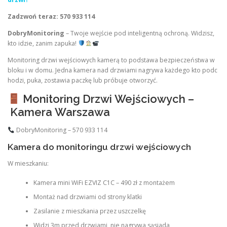
Zadzwoń teraz: 570 933 114
DobryMonitoring
– Twoje wejście pod inteligentną ochroną. Widzisz,
kto idzie, zanim zapuka!
Monitoring drzwi wejściowych kamerą to podstawa bezpieczeństwa w
bloku i w domu. Jedna kamera nad drzwiami nagrywa każdego kto podc
hodzi, puka, zostawia paczkę lub próbuje otworzyć.
Monitoring Drzwi Wejściowych –
Kamera Warszawa
DobryMonitoring – 570 933 114
Kamera do monitoringu drzwi wejściowych
W mieszkaniu:
Kamera mini WiFi EZVIZ C1C – 490 zł z montażem
Montaż nad drzwiami od strony klatki
Zasilanie z mieszkania przez uszczelkę
Widzi 3m przed drzwiami, nie nagrywa sąsiada