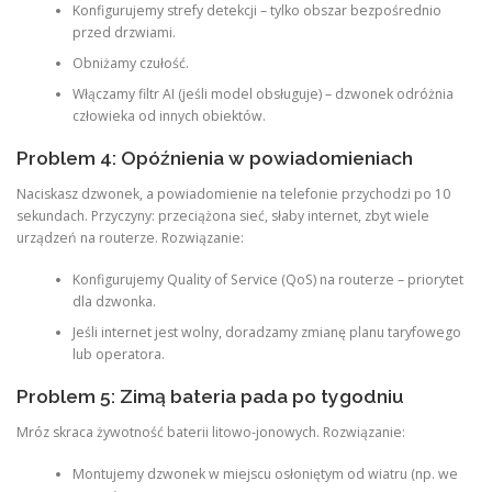
Konfigurujemy strefy detekcji – tylko obszar bezpośrednio
przed drzwiami.
Obniżamy czułość.
Włączamy filtr AI (jeśli model obsługuje) – dzwonek odróżnia
człowieka od innych obiektów.
Problem 4: Opóźnienia w powiadomieniach
Naciskasz dzwonek, a powiadomienie na telefonie przychodzi po 10
sekundach. Przyczyny: przeciążona sieć, słaby internet, zbyt wiele
urządzeń na routerze. Rozwiązanie:
Konfigurujemy Quality of Service (QoS) na routerze – priorytet
dla dzwonka.
Jeśli internet jest wolny, doradzamy zmianę planu taryfowego
lub operatora.
Problem 5: Zimą bateria pada po tygodniu
Mróz skraca żywotność baterii litowo-jonowych. Rozwiązanie:
Montujemy dzwonek w miejscu osłoniętym od wiatru (np. we