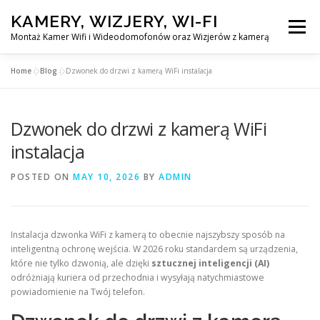
Skip
KAMERY, WIZJERY, WI-FI
to
Menu
content
Montaż Kamer Wifi i Wideodomofonów oraz Wizjerów z kamerą
Home
»
Blog
»
Dzwonek do drzwi z kamerą WiFi instalacja
GŁÓWNA
MONTAŻ KAMER WIFI W WARSZAWA
Dzwonek do drzwi z kamerą WiFi
MONTAŻ WIDEDOMOFONÓW
instalacja
POSTED ON
MAY 10, 2026
BY
ADMIN
MONTAŻU WIZJERÓW Z KAMERĄ
BLOG
EN
Instalacja dzwonka WiFi z kamerą to obecnie najszybszy sposób na
KONTAKT
inteligentną ochronę wejścia. W 2026 roku standardem są urządzenia,
które nie tylko dzwonią, ale dzięki
sztucznej inteligencji (AI)
odróżniają kuriera od przechodnia i wysyłają natychmiastowe
powiadomienie na Twój telefon.