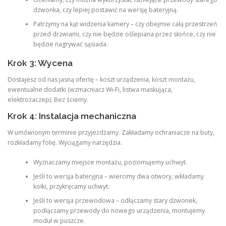
dzwonka, czy lepiej postawić na wersję bateryjną.
Patrzymy na kąt widzenia kamery – czy obejmie całą przestrzeń
przed drzwiami, czy nie będzie oślepiana przez słońce, czy nie
będzie nagrywać sąsiada.
Krok 3: Wycena
Dostajesz od nas jasną ofertę – koszt urządzenia, koszt montażu,
ewentualne dodatki (wzmacniacz Wi‑Fi, listwa maskująca,
elektrozaczep). Bez ściemy.
Krok 4: Instalacja mechaniczna
W umówionym terminie przyjeżdżamy. Zakładamy ochraniacze na buty,
rozkładamy folię. Wyciągamy narzędzia.
Wyznaczamy miejsce montażu, poziomujemy uchwyt.
Jeśli to wersja bateryjna – wiercimy dwa otwory, wkładamy
kołki, przykręcamy uchwyt.
Jeśli to wersja przewodowa – odłączamy stary dzwonek,
podłączamy przewody do nowego urządzenia, montujemy
moduł w puszcze.