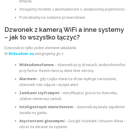
wnęce).
Stosujemy modele z akumulatorem o zwiększonej pojemności.
Przerabiamy na zasilanie przewodowe.
Dzwonek z kamerą WiFi a inne systemy
– jak to wszystko łączyć?
Dzwonek to tylko jeden element układanki.
W
Wideodom.eu
integrujemy go z:
Wideodomofonem
– dzwonek przy drzwiach, wideodomofon
przy furtce. Razem tworzą dwie linie obrony.
Alarmem
– gdy czujka otwarcia drzwi wykryje naruszenie,
dzwonek robi zdjęcie i wysyła alert.
Zamkami szyfrowymi
– weryfikujesz gościa na dzwonku,
zdalnie otwierasz zamek.
Inteligentnym oświetleniem
– dzwonek wyzwala zapalenie
światła na ganku.
Asystentami głosowymi
– Google Assistant i Amazon Alexa –
obraz na ekranie na żądanie.