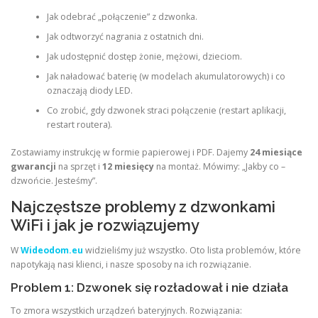
Jak odebrać „połączenie” z dzwonka.
Jak odtworzyć nagrania z ostatnich dni.
Jak udostępnić dostęp żonie, mężowi, dzieciom.
Jak naładować baterię (w modelach akumulatorowych) i co
oznaczają diody LED.
Co zrobić, gdy dzwonek straci połączenie (restart aplikacji,
restart routera).
Zostawiamy instrukcję w formie papierowej i PDF. Dajemy
24 miesiące
gwarancji
na sprzęt i
12 miesięcy
na montaż. Mówimy: „Jakby co –
dzwońcie. Jesteśmy”.
Najczęstsze problemy z dzwonkami
WiFi i jak je rozwiązujemy
W
Wideodom.eu
widzieliśmy już wszystko. Oto lista problemów, które
napotykają nasi klienci, i nasze sposoby na ich rozwiązanie.
Problem 1: Dzwonek się rozładował i nie działa
To zmora wszystkich urządzeń bateryjnych. Rozwiązania: