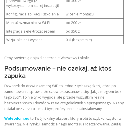
przewodowego (z
od 400 zł
wykorzystaniem starej instalacji)
Konfiguracja aplikacji i szkolenie
w cenie montażu
Montaż wzmacniacza Wi‑Fi
od 200 zł
Integracja z elektrozaczepem
od 350 zł
Wizja lokalna i wycena
0 zł (bezpłatnie)
Ceny zawierają dojazd na terenie Warszawy i okolic.
Podsumowanie – nie czekaj, aż ktoś
zapuka
Dzwonek do drzwi z kamerą WiFi to jedno z tych urządzeń, które po
zamontowaniu sprawia, że człowiek zastanawia się: „Jak ja mogłem bez
tego żyć?”. To nie tylko wygoda, ale przede wszystkim realne
bezpieczeństwo i dowód w razie czegokolwiek nieprzyjemnego. A żeby
działał bez zarzutu – musi być profesjonalnie zainstalowany.
Wideodom.eu
to Twój lokalny ekspert, który zrobi to szybko, czysto i z
gwarancją. Nie ryzykuj samodzielnego montażu i rozczarowania. Zaufaj