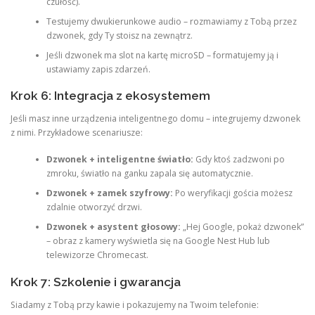
czułość).
Testujemy dwukierunkowe audio – rozmawiamy z Tobą przez
dzwonek, gdy Ty stoisz na zewnątrz.
Jeśli dzwonek ma slot na kartę microSD – formatujemy ją i
ustawiamy zapis zdarzeń.
Krok 6: Integracja z ekosystemem
Jeśli masz inne urządzenia inteligentnego domu – integrujemy dzwonek
z nimi. Przykładowe scenariusze:
Dzwonek + inteligentne światło:
Gdy ktoś zadzwoni po
zmroku, światło na ganku zapala się automatycznie.
Dzwonek + zamek szyfrowy:
Po weryfikacji gościa możesz
zdalnie otworzyć drzwi.
Dzwonek + asystent głosowy:
„Hej Google, pokaż dzwonek”
– obraz z kamery wyświetla się na Google Nest Hub lub
telewizorze Chromecast.
Krok 7: Szkolenie i gwarancja
Siadamy z Tobą przy kawie i pokazujemy na Twoim telefonie: