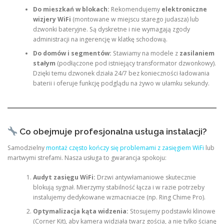
Do mieszkań w blokach:
Rekomendujemy
elektroniczne
wizjery WiFi
(montowane w miejscu starego judasza) lub
dzwonki bateryjne. Są dyskretne i nie wymagają zgody
administracji na ingerencję w klatkę schodową.
Do domów i segmentów:
Stawiamy na modele z
zasilaniem
stałym
(podłączone pod istniejący transformator dzwonkowy).
Dzięki temu dzwonek działa 24/7 bez konieczności ładowania
baterii i oferuje funkcję podglądu na żywo w ułamku sekundy.
Co obejmuje profesjonalna usługa instalacji?
Samodzielny
montaż często kończy się problemami z zasięgiem WiFi
lub
martwymi strefami. Nasza usługa to gwarancja spokoju:
Audyt zasięgu WiFi:
Drzwi antywłamaniowe skutecznie
blokują sygnał. Mierzymy stabilność łącza i w razie potrzeby
instalujemy dedykowane wzmacniacze (np. Ring Chime Pro).
Optymalizacja kąta widzenia:
Stosujemy podstawki klinowe
(Corner Kit), aby kamera widziała twarz gościa, a nie tylko ścianę