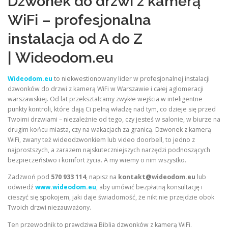
Dzwonek do drzwi z kamerą
WiFi – profesjonalna
instalacja od A do Z
|
Wideodom.eu
Wideodom.eu
to niekwestionowany lider w profesjonalnej instalacji
dzwonków do drzwi z kamerą WiFi w Warszawie i całej aglomeracji
warszawskiej. Od lat przekształcamy zwykłe wejścia w inteligentne
punkty kontroli, które dają Ci pełną władzę nad tym, co dzieje się przed
Twoimi drzwiami – niezależnie od tego, czy jesteś w salonie, w biurze na
drugim końcu miasta, czy na wakacjach za granicą. Dzwonek z kamerą
WiFi, zwany też wideodzwonkiem lub video doorbell, to jedno z
najprostszych, a zarazem najskuteczniejszych narzędzi podnoszących
bezpieczeństwo i komfort życia. A my wiemy o nim wszystko.
Zadzwoń pod
570 933 114
, napisz na
kontakt@wideodom.eu
lub
odwiedź
www.wideodom.eu
, aby umówić bezpłatną konsultację i
cieszyć się spokojem, jaki daje świadomość, że nikt nie przejdzie obok
Twoich drzwi niezauważony.
Ten przewodnik to prawdziwa Biblia dzwonków z kamerą WiFi.