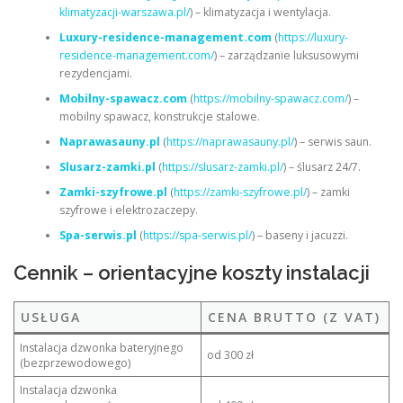
klimatyzacji-warszawa.pl/
) – klimatyzacja i wentylacja.
Luxury-residence-management.com
(
https://luxury-
residence-management.com/
) – zarządzanie luksusowymi
rezydencjami.
Mobilny-spawacz.com
(
https://mobilny-spawacz.com/
) –
mobilny spawacz, konstrukcje stalowe.
Naprawasauny.pl
(
https://naprawasauny.pl/
) – serwis saun.
Slusarz-zamki.pl
(
https://slusarz-zamki.pl/
) – ślusarz 24/7.
Zamki-szyfrowe.pl
(
https://zamki-szyfrowe.pl/
) – zamki
szyfrowe i elektrozaczepy.
Spa-serwis.pl
(
https://spa-serwis.pl/
) – baseny i jacuzzi.
Cennik – orientacyjne koszty instalacji
USŁUGA
CENA BRUTTO (Z VAT)
Instalacja dzwonka bateryjnego
od 300 zł
(bezprzewodowego)
Instalacja dzwonka