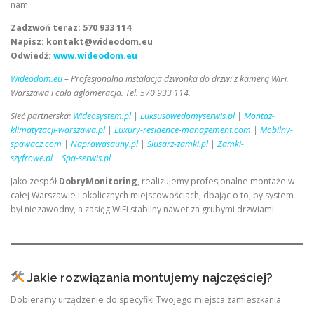
nam.
Zadzwoń teraz: 570 933 114
Napisz: kontakt@wideodom.eu
Odwiedź:
www.wideodom.eu
Wideodom.eu
– Profesjonalna instalacja dzwonka do drzwi z kamerą WiFi.
Warszawa i cała aglomeracja. Tel. 570 933 114.
Sieć partnerska:
Wideosystem.pl
|
Luksusowedomyserwis.pl
|
Montaz-
klimatyzacji-warszawa.pl
|
Luxury-residence-management.com
|
Mobilny-
spawacz.com
|
Naprawasauny.pl
|
Slusarz-zamki.pl
|
Zamki-
szyfrowe.pl
|
Spa-serwis.pl
Jako zespół
DobryMonitoring
, realizujemy profesjonalne montaże w
całej Warszawie i okolicznych miejscowościach, dbając o to, by system
był niezawodny, a zasięg WiFi stabilny nawet za grubymi drzwiami.
Jakie rozwiązania montujemy najczęściej?
Dobieramy urządzenie do specyfiki Twojego miejsca zamieszkania: