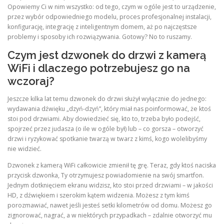
Opowiemy Ci w nim wszystko: od tego, czym w ogóle jest to urządzenie,
przez wybór odpowiedniego modelu, proces profesjonalnej instalacji,
konfigurację, integrację z inteligentnym domem, aż po najczęstsze
problemy i sposoby ich rozwiązywania. Gotowy? No to ruszamy.
Czym jest dzwonek do drzwi z kamerą
WiFi i dlaczego potrzebujesz go na
wczoraj?
Jeszcze kilka lat temu dzwonek do drzwi służył wyłącznie do jednego:
wydawania dźwięku „dzyń-dzyń”, który miał nas poinformować, że ktoś
stoi pod drzwiami. Aby dowiedzieć się, kto to, trzeba było podejść,
spojrzeć przez judasza (o ile w ogóle był) lub – co gorsza – otworzyć
drzwi i ryzykować spotkanie twarzą w twarz z kimś, kogo wolelibyśmy
nie widzieć.
Dzwonek z kamerą WiFi całkowicie zmienił tę grę. Teraz, gdy ktoś naciska
przycisk dzwonka, Ty otrzymujesz powiadomienie na swój smartfon.
Jednym dotknięciem ekranu widzisz, kto stoi przed drzwiami – w jakości
HD, z dźwiękiem i szerokim kątem widzenia. Możesz z tym kimś
porozmawiać, nawet jeśli jesteś setki kilometrów od domu. Możesz go
zignorować, nagrać, a w niektórych przypadkach – zdalnie otworzyć mu