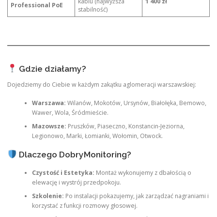
kablu (najwyższa
1 400 zł
Professional PoE
stabilność)
Gdzie działamy?
Dojedziemy do Ciebie w każdym zakątku aglomeracji warszawskiej:
Warszawa:
Wilanów, Mokotów, Ursynów, Białołęka, Bemowo,
Wawer, Wola, Śródmieście.
Mazowsze:
Pruszków, Piaseczno, Konstancin-Jeziorna,
Legionowo, Marki, Łomianki, Wołomin, Otwock.
Dlaczego DobryMonitoring?
Czystość i Estetyka:
Montaż wykonujemy z dbałością o
elewację i wystrój przedpokoju.
Szkolenie:
Po instalacji pokazujemy, jak zarządzać nagraniami i
korzystać z funkcji rozmowy głosowej.