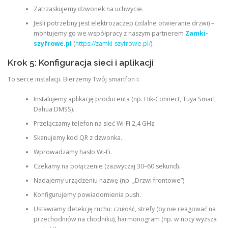
Zatrzaskujemy dzwonek na uchwycie.
Jeśli potrzebny jest elektrozaczep (zdalne otwieranie drzwi) –
montujemy go we współpracy z naszym partnerem
Zamki-
szyfrowe.pl
(
https://zamki-szyfrowe.pl/
).
Krok 5: Konfiguracja sieci i aplikacji
To serce instalacji. Bierzemy Twój smartfon i:
Instalujemy aplikację producenta (np. Hik-Connect, Tuya Smart,
Dahua DMSS).
Przełączamy telefon na sieć Wi‑Fi 2,4 GHz.
Skanujemy kod QR z dzwonka.
Wprowadzamy hasło Wi‑Fi.
Czekamy na połączenie (zazwyczaj 30–60 sekund).
Nadajemy urządzeniu nazwę (np. „Drzwi frontowe”).
Konfigurujemy powiadomienia push.
Ustawiamy detekcję ruchu: czułość, strefy (by nie reagować na
przechodniów na chodniku), harmonogram (np. w nocy wyższa