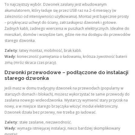
To najczęstszy wybór. Dzwonek zasilany jest wbudowanym
akumulatorem, który ładuje się przez USB raz na 2–6 miesięcy (w
zależności od intensywności użytkowania). Montaż jest bajecznie prosty
– przykręcasz uchwyt do ściany, zatrzaskujesz dzwonek i gotowe.
Żadnych kabli, żadnego wiercenia w puszkach elektrycznych. Idealne do
mieszkań, domów i wszędzie tam, gdzie nie ma dostępu do przewodów
starego dzwonka.
Zalety:
łatwy montaż, mobilność, brak kabli.
Wady:
konieczność pamiętania o ładowaniu, krótsza żywotność baterii
zimą (mróz skraca czas pracy).
Dzwonki przewodowe – podłączone do instalacji
starego dzwonka
Jeśli masz w domu tradycyjny dzwonek na przewodach (popularny w
starszych domach i blokach), możesz wykorzystać te same przewody do
zasilania nowego wideodzwonka. Wystarczy wymienić stary przycisk na
nowy, a w miejsce starego brzęczyka włożyć moduł elektroniczny.
Dzwonek działa bez przerwy, nie trzeba go ładować.
Zalety:
stałe zasilanie, niezawodność.
Wady:
wymaga istniejącej instalacji, nieco bardziej skomplikowany
montaż.