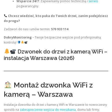
Wsparcie 24/7:
Zapewniamy pomoc techniczną i
serwis
pogwarancyjny.
Chcesz wiedzieć, kto puka do Twoich drzwi, zanim podejdziesz
do progu?
Zadzwoń do nas i umów termin:
570 933 114
DobryMonitoring
– Twoje bezpieczne wejście pod profesjonalną
kontrolą!
Dzwonek do drzwi z kamerą WiFi –
instalacja Warszawa (2026)
Montaż dzwonka WiFi z
kamerą – Warszawa
Instalacja dzwonka do drzwi z kamerą WiFi w Warszawie to nowoczesny
sposób na
zabezpieczenie wejścia do mieszkania
, domu lub firmy.