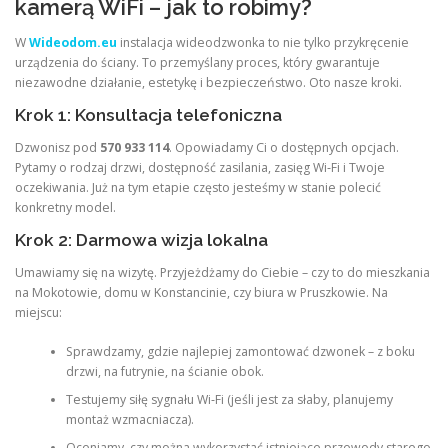
kamerą WiFi – jak to robimy?
W
Wideodom.eu
instalacja wideodzwonka to nie tylko przykręcenie
urządzenia do ściany. To przemyślany proces, który gwarantuje
niezawodne działanie, estetykę i bezpieczeństwo. Oto nasze kroki.
Krok 1: Konsultacja telefoniczna
Dzwonisz pod
570 933 114
. Opowiadamy Ci o dostępnych opcjach.
Pytamy o rodzaj drzwi, dostępność zasilania, zasięg Wi‑Fi i Twoje
oczekiwania. Już na tym etapie często jesteśmy w stanie polecić
konkretny model.
Krok 2: Darmowa wizja lokalna
Umawiamy się na wizytę. Przyjeżdżamy do Ciebie – czy to do mieszkania
na Mokotowie, domu w Konstancinie, czy biura w Pruszkowie. Na
miejscu:
Sprawdzamy, gdzie najlepiej zamontować dzwonek – z boku
drzwi, na futrynie, na ścianie obok.
Testujemy siłę sygnału Wi‑Fi (jeśli jest za słaby, planujemy
montaż wzmacniacza).
Oceniamy, czy można wykorzystać istniejące przewody starego