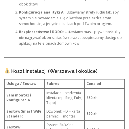
obok drzwi.
Konfiguracja analityki AI:
Ustawiamy strefy ruchu tak, aby
system nie powiadamiał Cię o każdym przejeżdżającym
samochodzie, a jedynie o ludziach pod Twoim progiem.
Bezpieczeństwo i RODO:
Ustawiamy maski prywatności (by
nie nagrywać okien sąsiadów) oraz zabezpieczamy dostęp do
aplikacji na telefonach domowników.
Koszt instalacji (Warszawa i okolice)
Usługa / Zestaw
Zakres
Cena od
Instalacja urządzenia
Sam montaż i
klienta (np. Ring, Eufy,
350 zł
konfiguracja
Tapo)
Zestaw Smart WiFi
Dzwonek HD + karta
890 zł
Standard
pamięci + montaż
System 2K/4K na
Zestaw