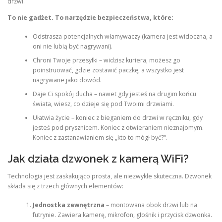
drzwi.
To nie gadżet. To narzędzie bezpieczeństwa, które:
Odstrasza potencjalnych włamywaczy (kamera jest widoczna, a
oni nie lubią być nagrywani).
Chroni Twoje przesyłki – widzisz kuriera, możesz go
poinstruować, gdzie zostawić paczkę, a wszystko jest
nagrywane jako dowód.
Daje Ci spokój ducha – nawet gdy jesteś na drugim końcu
świata, wiesz, co dzieje się pod Twoimi drzwiami.
Ułatwia życie – koniec z bieganiem do drzwi w ręczniku, gdy
jesteś pod prysznicem. Koniec z otwieraniem nieznajomym.
Koniec z zastanawianiem się „kto to mógł być?”.
Jak działa dzwonek z kamerą WiFi?
Technologia jest zaskakująco prosta, ale niezwykle skuteczna. Dzwonek
składa się z trzech głównych elementów:
Jednostka zewnętrzna
– montowana obok drzwi lub na
futrynie. Zawiera kamerę, mikrofon, głośnik i przycisk dzwonka.