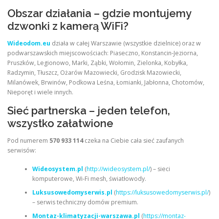
Obszar działania – gdzie montujemy
dzwonki z kamerą WiFi?
Wideodom.eu
działa w całej Warszawie (wszystkie dzielnice) oraz w
podwarszawskich miejscowościach: Piaseczno, Konstancin-Jeziorna,
Pruszków, Legionowo, Marki, Ząbki, Wołomin, Zielonka, Kobyłka,
Radzymin, Tłuszcz, Ożarów Mazowiecki, Grodzisk Mazowiecki,
Milanówek, Brwinów, Podkowa Leśna, Łomianki, Jabłonna, Chotomów,
Nieporęt i wiele innych.
Sieć partnerska – jeden telefon,
wszystko załatwione
Pod numerem
570 933 114
czeka na Ciebie cała sieć zaufanych
serwisów:
Wideosystem.pl
(
http://wideosystem.pl/
) – sieci
komputerowe, Wi‑Fi mesh, światłowody.
Luksusowedomyserwis.pl
(
https://luksusowedomyserwis.pl/
)
– serwis techniczny domów premium.
Montaz-klimatyzacji-warszawa.pl
(
https://montaz-