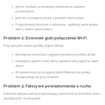
Jeśli to możliwe, przerabiamy dzwonek na zasilanie
przewodowe.
Jeśli nie, montujemy model z panelem słonecznym.
Przypominamy klientowi o ładowaniu – aplikacja sama wysyła
alert o niskim stanie baterii.
Problem 2: Dzwonek gubi połączenie Wi‑Fi
Przyczyną jest zazwyczaj słaby sygnał. Wtedy:
Montujemy wzmacniacz sygnału (repeater) w pobliżu drzwi.
Instalujemy system mesh, który zapewnia silny sygnał w całym
domu.
W ostateczności przeciągamy kabel Ethernet do punktu
dostępowego tuż przy drzwiach.
Problem 3: Fałszywe powiadomienia o ruchu
Dzwonek wykrywa każdy przejeżdżający samochód, przechodnia, kota i
spadający liść. Rozwiązanie: