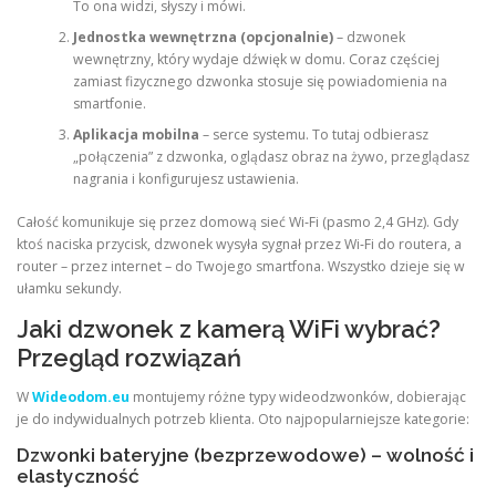
To ona widzi, słyszy i mówi.
Jednostka wewnętrzna (opcjonalnie)
– dzwonek
wewnętrzny, który wydaje dźwięk w domu. Coraz częściej
zamiast fizycznego dzwonka stosuje się powiadomienia na
smartfonie.
Aplikacja mobilna
– serce systemu. To tutaj odbierasz
„połączenia” z dzwonka, oglądasz obraz na żywo, przeglądasz
nagrania i konfigurujesz ustawienia.
Całość komunikuje się przez domową sieć Wi‑Fi (pasmo 2,4 GHz). Gdy
ktoś naciska przycisk, dzwonek wysyła sygnał przez Wi‑Fi do routera, a
router – przez internet – do Twojego smartfona. Wszystko dzieje się w
ułamku sekundy.
Jaki dzwonek z kamerą WiFi wybrać?
Przegląd rozwiązań
W
Wideodom.eu
montujemy różne typy wideodzwonków, dobierając
je do indywidualnych potrzeb klienta. Oto najpopularniejsze kategorie:
Dzwonki bateryjne (bezprzewodowe) – wolność i
elastyczność