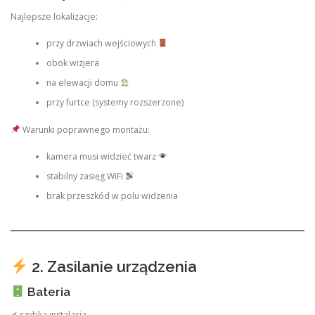
Najlepsze lokalizacje:
przy drzwiach wejściowych
obok wizjera
na elewacji domu
przy furtce (systemy rozszerzone)
Warunki poprawnego montażu:
kamera musi widzieć twarz
stabilny zasięg WiFi
brak przeszkód w polu widzenia
2. Zasilanie urządzenia
Bateria
✔ szybka instalacja