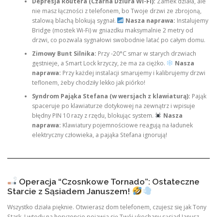
Depresja Routera (Czarna Dziura Wi-Fi):
Zamek działa, ale
nie masz łączności z telefonem, bo Twoje drzwi ze zbrojoną,
stalową blachą blokują sygnał.
Nasza naprawa:
Instalujemy
Bridge (mostek Wi-Fi) w gniazdku maksymalnie 2 metry od
drzwi, co pozwala sygnałowi swobodnie latać po całym domu.
Zimowy Bunt Silnika:
Przy -20°C smar w starych drzwiach
gęstnieje, a Smart Lock krzyczy, że ma za ciężko.
Nasza
naprawa:
Przy każdej instalacji smarujemy i kalibrujemy drzwi
teflonem, żeby chodziły lekko jak piórko!
Syndrom Pająka Stefana (w wersjach z klawiaturą):
Pająk
spaceruje po klawiaturze dotykowej na zewnątrz i wpisuje
błędny PIN 10 razy z rzędu, blokując system.
Nasza
naprawa:
Klawiatury pojemnościowe reagują na ładunek
elektryczny człowieka, a pająka Stefana ignorują!
Operacja “Czosnkowe Tornado”: Ostateczne
Starcie z Sąsiadem Januszem!
Wszystko działa pięknie. Otwierasz dom telefonem, czujesz się jak Tony
Stark. I wtedy na horyzoncie pojawia się Twój ukochany sąsiad Janusz.