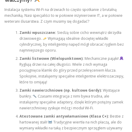
Instalacja systemu Wi-Fi na drzwiach to często spotkanie z brutalną
mechaniką. Nasi specjaliści to w połowie inżynierowie IT, a w połowie
weterani ślusarstwa. Z czym musimy się dogadać?
Zamki wpuszczane:
Siedzą sobie cicho wewnątrz skrzydła
drzwiowego.
Wymagają idealnie dociętej wkładki
cylindrycznej, by inteligentny napęd mógł obracać ryglem bez
najmniejszego oporu.
Zamki listwowe (Wielopunktowe):
Mechaniczne pająki!
Ryglują drzwi na całej długości. Wiele z nich wymaga
pociągnięcia klamki do góry przed przekręceniem klucza.
Spokojnie, instalujemy specjalne inteligentne elektrozaczepy,
które to omijają!
Zamki nawierzchniowe (np. kultowe Gerdy):
Wystające
bunkry.
Czasami integracja z nimi bywa trudna, ale
instalujemy specjalne adaptery, dzięki którym potężny zamek
nawierzchniowy zyskuje mózg i moduł Wi-Fi.
Atestowane zamki antywłamaniowe (Klasa C+):
Bestie z
hartowanej stali!
Tradycyjne wiertła na nich płaczą, ale do
wymiany wkładki na taką z bezpiecznym sprzęgłem używamy