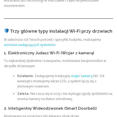
wdrażaniu tych technologii w Warszawie i całym województwie
mazowieckim.
Trzy główne typy instalacji Wi-Fi przy drzwiach
W zależności od Twoich potrzeb i specyfiki budynku, realizujemy
montaże następujących systemów
:
1. Elektroniczny Judasz Wi-Fi (Wizjer z kamerą)
To najbardziej dyskretne rozwiązanie, montowane bezpośrednio w
skrzydle drzwiowym.
Działanie:
Zastępujemy tradycyjny
wizjer kamerą
HD. Od
wewnątrz montujemy ekran LCD, a system łączy się z
domowym routerem.
Zaleta:
Nie rzuca się w oczy i nie wymaga zgody spółdzielni na
montaż kamery na klatce schodowej.
2. Inteligentny Wideodzwonek (Smart Doorbell)
Montowany na ościeżnicy lub elewacji obok drzwi.