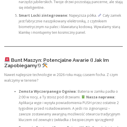
narzędzi jubilerskich. Twoje drzwi pozostają pancerne, ale stają
się inteligentne.
Smart Locki zintegrowane:
Najwyższa półka.
Cały zamek
jest fabrycznie naszpikowany elektroniką, z czytnikiem
biometrycznym na palec i klawiaturą kodową. Wywalamy starą
klamkę i montujemy ten kosmiczny panel.
Bunt Maszyn: Potencjalne Awarie (I Jak Im
Zapobiegamy!)
Nawet najlepsze technologie w 2026 roku mają czasem focha. Z czym
walczymy w terenie?
Zemsta Wyczerpanego Ogniwa:
Bateria w zamku padła o
2:00 w nocy, a Ty stoisz pod drzwiami.
Nasza naprawa:
Aplikacja wyje i wysyła powiadomienia PUSH przez ostatnie 2
tygodnie przed rozładowaniem. A jeśli i to zignorujesz –
zawsze zostawiamy awaryjną możliwość otwarcia tradycyjnym
kluczem od zewnątrz (wkładka z bezpiecznym sprzęgłem)!