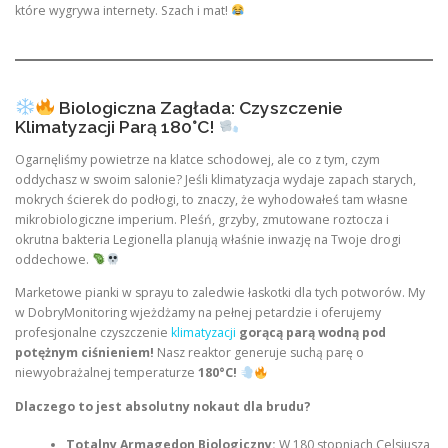
które wygrywa internety. Szach i mat!
Biologiczna Zagłada: Czyszczenie
Klimatyzacji Parą 180°C!
Ogarnęliśmy powietrze na klatce schodowej, ale co z tym, czym
oddychasz w swoim salonie? Jeśli klimatyzacja wydaje zapach starych,
mokrych ścierek do podłogi, to znaczy, że wyhodowałeś tam własne
mikrobiologiczne imperium. Pleśń, grzyby, zmutowane roztocza i
okrutna bakteria Legionella planują właśnie inwazję na Twoje drogi
oddechowe.
Marketowe pianki w sprayu to zaledwie łaskotki dla tych potworów. My
w DobryMonitoring wjeżdżamy na pełnej petardzie i oferujemy
profesjonalne czyszczenie
klimatyzacji
gorącą parą wodną pod
potężnym ciśnieniem!
Nasz reaktor generuje suchą parę o
niewyobrażalnej temperaturze
180°C!
Dlaczego to jest absolutny nokaut dla brudu?
Totalny Armagedon Biologiczny:
W 180 stopniach Celsjusza