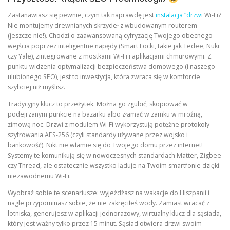
Zastanawiasz się pewnie, czym tak naprawdę jest
instalacja “drzwi
Wi-Fi?
Nie montujemy drewnianych skrzydeł z wbudowanym routerem
(jeszcze nie!). Chodzi o zaawansowaną cyfryzację Twojego obecnego
wejścia poprzez inteligentne napędy (Smart Locki, takie jak Tedee, Nuki
czy Yale), zintegrowane z mostkami Wi-Fi i aplikacjami chmurowymi. Z
punktu widzenia optymalizacji bezpieczeństwa domowego (i naszego
ulubionego SEO), jest to inwestycja, która zwraca się w komforcie
szybciej niż myślisz.
Tradycyjny klucz to przeżytek. Można go zgubić, skopiować w
podejrzanym punkcie na bazarku albo złamać w zamku w mroźną,
zimową noc. Drzwi z modułem Wi-Fi wykorzystują potężne protokoły
szyfrowania AES-256 (czyli standardy używane przez wojsko i
bankowość). Nikt nie włamie się do Twojego domu przez internet!
Systemy te komunikują się w nowoczesnych standardach Matter, Zigbee
czy Thread, ale ostatecznie wszystko ląduje na Twoim smartfonie dzięki
niezawodnemu Wi-Fi.
Wyobraź sobie te scenariusze: wyjeżdżasz na wakacje do Hiszpanii i
nagle przypominasz sobie, że nie zakręciłeś wody. Zamiast wracać z
lotniska, generujesz w aplikacji jednorazowy, wirtualny klucz dla sąsiada,
który jest ważny tylko przez 15 minut. Sąsiad otwiera drzwi swoim