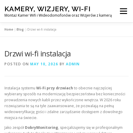
Skip
KAMERY, WIZJERY, WI-FI
to
Menu
content
Montaż Kamer Wifi i Wideodomofonów oraz Wizjerów z kamerą
Home
»
Blog
»
Drzwi wi-fi instalacja
GŁÓWNA
MONTAŻ KAMER WIFI W WARSZAWA
Drzwi wi-fi instalacja
MONTAŻ WIDEDOMOFONÓW
POSTED ON
MAY 10, 2026
BY
ADMIN
MONTAŻU WIZJERÓW Z KAMERĄ
BLOG
Instalacja systemu
Wi-Fi przy drzwiach
to obecnie najczęściej
wybierany sposób na modernizację bezpieczeństwa bez konieczności
EN
prowadzenia nowych kabli przez wykończone wnętrza. W 2026 roku
KONTAKT
rozwiązania te są na tyle zaawansowane, że pozwalają na pełną
wideoweryfikację gości i zdalne zarządzanie dostępem z dowolnego
miejsca na świecie.
Jako zespół
DobryMonitoring
, specjalizujemy się w profesjonalnym