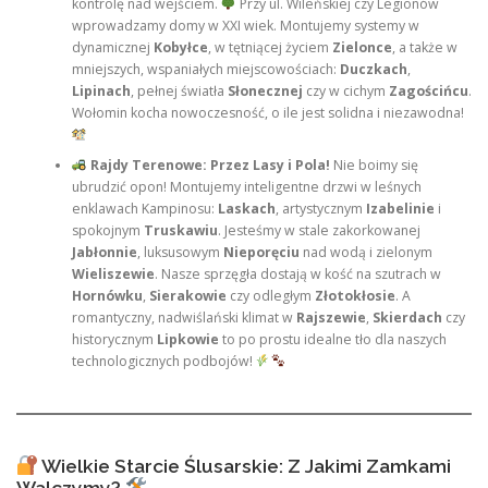
kontrolę nad wejściem.
Przy ul. Wileńskiej czy Legionów
wprowadzamy domy w XXI wiek. Montujemy systemy w
dynamicznej
Kobyłce
, w tętniącej życiem
Zielonce
, a także w
mniejszych, wspaniałych miejscowościach:
Duczkach
,
Lipinach
, pełnej światła
Słonecznej
czy w cichym
Zagościńcu
.
Wołomin kocha nowoczesność, o ile jest solidna i niezawodna!
Rajdy Terenowe: Przez Lasy i Pola!
Nie boimy się
ubrudzić opon! Montujemy inteligentne drzwi w leśnych
enklawach Kampinosu:
Laskach
, artystycznym
Izabelinie
i
spokojnym
Truskawiu
. Jesteśmy w stale zakorkowanej
Jabłonnie
, luksusowym
Nieporęciu
nad wodą i zielonym
Wieliszewie
. Nasze sprzęgła dostają w kość na szutrach w
Hornówku
,
Sierakowie
czy odległym
Złotokłosie
. A
romantyczny, nadwiślański klimat w
Rajszewie
,
Skierdach
czy
historycznym
Lipkowie
to po prostu idealne tło dla naszych
technologicznych podbojów!
Wielkie Starcie Ślusarskie: Z Jakimi Zamkami
Walczymy?