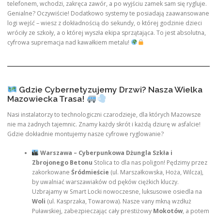
telefonem, wchodzi, zakręca zawór, a po wyjściu zamek sam się rygluje.
Genialne? Oczywiście! Dodatkowo systemy te posiadają zaawansowane
logi wejść – wiesz z dokładnością do sekundy, o której godzinie dzieci
wróciły ze szkoły, a o której wyszła ekipa sprzątająca. To jest absolutna,
cyfrowa supremacja nad kawałkiem metalu!
Gdzie Cybernetyzujemy Drzwi? Nasza Wielka
Mazowiecka Trasa!
Nasi instalatorzy to technologiczni czarodzieje, dla których Mazowsze
nie ma żadnych tajemnic. Znamy każdy skrót i każdą dziurę w asfalcie!
Gdzie dokładnie montujemy nasze cyfrowe ryglowanie?
Warszawa – Cyberpunkowa Dżungla Szkła i
Zbrojonego Betonu
Stolica to dla nas poligon! Pędzimy przez
zakorkowane
Śródmieście
(ul. Marszałkowska, Hoża, Wilcza),
by uwalniać warszawiaków od pęków ciężkich kluczy.
Uzbrajamy w Smart Locki nowoczesne, luksusowe osiedla na
Woli
(ul. Kasprzaka, Towarowa). Nasze vany mkną wzdłuż
Puławskiej, zabezpieczając cały prestiżowy
Mokotów
, a potem