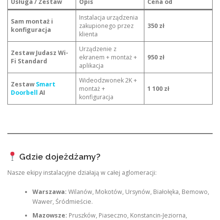
Usługa / Zestaw
Opis
Cena od
Instalacja urządzenia
Sam montaż i
zakupionego przez
350 zł
konfiguracja
klienta
Urządzenie z
Zestaw Judasz Wi-
ekranem + montaż +
950 zł
Fi Standard
aplikacja
Wideodzwonek 2K +
Zestaw
Smart
montaż +
1 100 zł
Doorbell
AI
konfiguracja
Gdzie dojeżdżamy?
Nasze ekipy instalacyjne działają w całej aglomeracji:
Warszawa:
Wilanów, Mokotów, Ursynów, Białołęka, Bemowo,
Wawer, Śródmieście.
Mazowsze:
Pruszków, Piaseczno, Konstancin-Jeziorna,