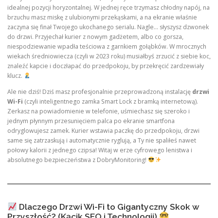
idealnej pozycji horyzontalnej. W jednej ręce trzymasz chłodny napój, na
brzuchu masz miskę z ulubionymi przekąskami, a na ekranie właśnie
zaczyna się finał Twojego ukochanego serialu. Nagle… słyszysz dzwonek
do drzwi. Przyjechał kurier z nowym gadżetem, albo co gorsza,
niespodziewanie wpadła teściowa z garnkiem gołąbków. W mrocznych
wiekach średniowiecza (czyli w 2023 roku) musiałbyś zrzucić z siebie koc,
znaleźć kapcie i doczłapać do przedpokoju, by przekręcić zardzewiały
klucz.
Ale nie dziś! Dziś masz profesjonalnie przeprowadzoną instalację
drzwi
Wi-Fi
(czyli inteligentnego zamka Smart Lock z bramką internetową).
Zerkasz na powiadomienie w telefonie, uśmiechasz się szeroko i
jednym płynnym przesunięciem palca po ekranie smartfona
odryglowujesz zamek. Kurier wstawia paczkę do przedpokoju, drzwi
same się zatrzaskują i automatycznie ryglują, a Ty nie spaliłeś nawet
połowy kalorii z jednego czipsa! Witaj w erze cyfrowego lenistwa i
absolutnego bezpieczeństwa z DobryMonitoring!
Dlaczego Drzwi Wi-Fi to Gigantyczny Skok w
Przyszłość? (Kącik SEO i Technologii)