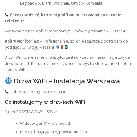
Legionowo, Marki, Wołomin, Otwock, Łomianki.
Chcesz widzieć, kto stoi pod Twoimi drzwiami na ekranie
telefonu?
Zadzwoń do nas, dobierzemy sprzęt i umówimy termin:
570 933 114
DobryMonitoring
– Profesjonalnie, solidnie i zawsze z dostępem do
podglądu w Twojej kieszeni!
Drzwi WiFi to nie same drzwi, tylko zestaw który zamienia Twoje zwykłe
drzwi w smart. Kamera, zamek, dzwonek, wszystko sterowane z telefon
u przez WiFi.
Drzwi WiFi – Instalacja Warszawa
DobryMonitoring – 570 933 114
Co instalujemy w drzwiach WiFi
Pakiet PODSTAWOWY – 699 zł
Wideowizjer WiFi w drzwiach
Podgląd, nagrywanie, powiadomienia