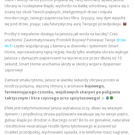
Ubrany w rozdeptane klapki, wychodzi na klatkę schodową, opiera się o
ścianę tuż obok Twoich pięknych, inteligentnych drzwi i odpala
morderczego, taniego papierosa bez filtra. Gryzący, siny dym wpycha
się pod drzwi, psując całą futurystyczną aurę Twojego przedpokoju.
Prośby o niepalenie działają na Janusza jak woda na kaczkę? Czas
uruchomić Zautomatyzowany Protokół Bojowy! Ponieważ Twoje
drzwi
Wi-Fi
często współpracują z kamerą w dzwonku i systemem Smart
Home, wprowadzamy tajną regułę. Kiedy tylko analityka obrazu wykryje
Janusza z dymiącym papierosem na wycieraczce przez dłużej niż 10
sekund, Smart Home uruchamia ukryty w okolicy wizjera dyspenser
zaporowy!
Zamiast smaku tytoniu, Janusz w ułamku sekundy obrywa prosto w
nozdrza potężną, stężoną chmurą o aromacie
bojowego,
fermentującego czosnku, wojskowych skarpet po poligonie
taktycznym i litra czystego octu spirytusowego!
Efekt jest natychmiastowy! Janusz wybałusza oczy, dławi się własnym
dymem i z prędkością strusia pędziwiatra ewakuuje się na swoje piętro,
gubiąc klapki po drodze! A dlaczego ocet? Bo to on genialnie, naturalnie
i bezlitośnie neutralizuje resztki dymu tytoniowego w powietrzu!
Ocaliłeś przedpokój, wychowałeś sąsiada, a w telefonie masz nagranie,