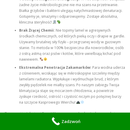
żadne życie mikrobiologiczne nie ma szans na przetrwanie.
Białka grzybów i bakterii ulegają natychmiastowej denaturacji.
Gotujemy je, smażymy i odparowujemy. Zostaje absolutna,
kliniczna sterylność!
Brak Żrącej Chemii:
Nie topimy lamel w agresywnych
środkach chemicznych, od których pieką oczy i drapie w gardle.
Używamy brutalnej siły fizyki – przegrzanej wody w gazowym
stanie. To metoda w 100% bezpieczna dla noworodków, osób
z ostrą astmą oraz psów i kotów, które uwielbiają kichać pod
nawiewem.
Ekstremalna Penetracja Zakamarków:
Para wodna uderza
z ciśnieniem, wciskając się w mikroskopijne szczeliny między
lamelami radiatora. Wypłukuje i wydmuchuje brud, z którym
zwykły pędzelek nie miałby szans. Po naszym zabiegu Twoja
klimatyzacja staje się mocarzem chłodzenia, a powietrze
zyskuje rześkość, ostrość i czystość niczym po potężnej burzy
na szczycie Kasprowego Wierchu!
Z naszymi instalacjami Smart Home masz pełną kontrolę, wygodę i
zdrowie w pakiecie!
Zadzwoń
Powiedz mi, czy wolałbyś inteligentny zamek, który zakłada się od