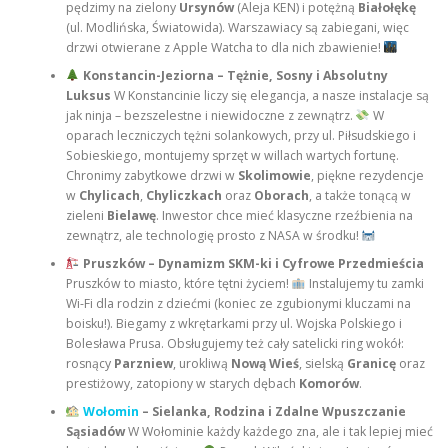
pędzimy na zielony
Ursynów
(Aleja KEN) i potężną
Białołękę
(ul. Modlińska, Światowida). Warszawiacy są zabiegani, więc
drzwi otwierane z Apple Watcha to dla nich zbawienie!
Konstancin-Jeziorna – Tężnie, Sosny i Absolutny
Luksus
W Konstancinie liczy się elegancja, a nasze instalacje są
jak ninja – bezszelestne i niewidoczne z zewnątrz.
W
oparach leczniczych tężni solankowych, przy ul. Piłsudskiego i
Sobieskiego, montujemy sprzęt w willach wartych fortunę.
Chronimy zabytkowe drzwi w
Skolimowie
, piękne rezydencje
w
Chylicach
,
Chyliczkach
oraz
Oborach
, a także tonącą w
zieleni
Bielawę
. Inwestor chce mieć klasyczne rzeźbienia na
zewnątrz, ale technologię prosto z NASA w środku!
Pruszków – Dynamizm SKM-ki i Cyfrowe Przedmieścia
Pruszków to miasto, które tętni życiem!
Instalujemy tu zamki
Wi-Fi dla rodzin z dziećmi (koniec ze zgubionymi kluczami na
boisku!). Biegamy z wkrętarkami przy ul. Wojska Polskiego i
Bolesława Prusa. Obsługujemy też cały satelicki ring wokół:
rosnący
Parzniew
, urokliwą
Nową Wieś
, sielską
Granicę
oraz
prestiżowy, zatopiony w starych dębach
Komorów
.
Wołomin
– Sielanka, Rodzina i Zdalne Wpuszczanie
Sąsiadów
W Wołominie każdy każdego zna, ale i tak lepiej mieć