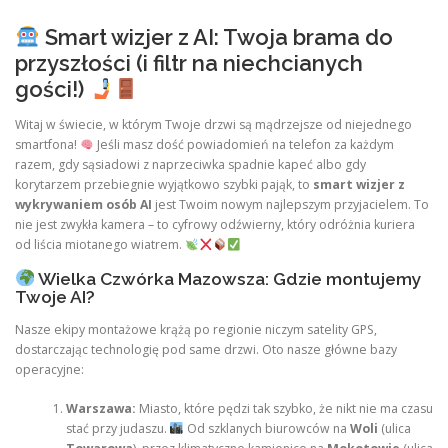
Smart wizjer z AI: Twoja brama do
przyszłości (i filtr na niechcianych
gości!)
Witaj w świecie, w którym Twoje drzwi są mądrzejsze od niejednego
smartfona!
Jeśli masz dość powiadomień na telefon za każdym
razem, gdy sąsiadowi z naprzeciwka spadnie kapeć albo gdy
korytarzem przebiegnie wyjątkowo szybki pająk, to
smart wizjer z
wykrywaniem osób AI
jest Twoim nowym najlepszym przyjacielem. To
nie jest zwykła kamera – to cyfrowy odźwierny, który odróżnia kuriera
od liścia miotanego wiatrem.
Wielka Czwórka Mazowsza: Gdzie montujemy
Twoje AI?
Nasze ekipy montażowe krążą po regionie niczym satelity GPS,
dostarczając technologię pod same drzwi. Oto nasze główne bazy
operacyjne:
Warszawa:
Miasto, które pędzi tak szybko, że nikt nie ma czasu
stać przy judaszu.
Od szklanych biurowców na
Woli
(ulica