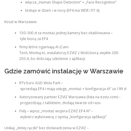
włącza „Human Shape Detection” + „Face Recognition”
testuje w dzień i w nocy (EP4 ma WDR i f/1.6)
Koszt w Warszawie:
150–300 zł za montaż jednej kamery bez okablowania –
tyle biorą za EP4
firmy które ogarniają AI (Cam-
Tech, Montuj.to, instalatorzy EZVIZ z Woli) biorą zwykle 200-
250 zł, bo doliczają szkolenie z aplikacji
Gdzie zamówić instalację w Warszawie
RTV Euro AGD Wola Park –
sprzedają EP4 i mają usługę „montaż + konfiguracja AI” za 199 zł
Autoryzowany partner EZVIZ Warszawa (lista na ezviz.com) –
przyjeżdżają z tabletem, dodają twarze od razu
Fixly – wpisz „montaż wizjera EZVIZ EP4 AI” –
wybierz wykonawcę z opinią „konfiguracja aplikacji”
Unikaj „złotej rączki” bez doświadczenia w EZVIZ –