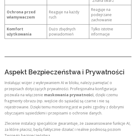
“Znana twarz”
Reaguje na
Ochrona przed
Reaguje na każdy
podejrzane
włamywaczem
ruch
zachowanie
Komfort
Dużo zbędnych
Tylko istotne
użytkowania
powiadomień
informacje
Aspekt Bezpieczeństwa i Prywatności
Instalując wizjer z wykrywaniem AI w bloku, należy pamiętać o
przepisach dotyczących prywatności. Profesjonalna konfiguracja
pozwala na włączenie
maskowania prywatności
, dzięki czemu
fragmenty obrazu (np. wejście do sąsiada) są czarne i nie są
rejestrowane. Dzięki temu monitoring jest w pełni zgodny z dobrymi
obyczajami sąsiedzkimi i przepisami o ochronie danych.
Zlecenie instalacji specjaliście gwarantuje, że zaawansowane funkcje AI,
za które płacisz, będą faktycznie działać i realnie podniosą poziom
Twojego bezpieczeństwa.