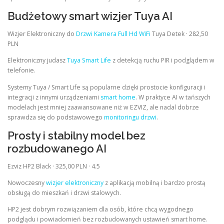
Budżetowy smart wizjer Tuya AI
Wizjer Elektroniczny do
Drzwi Kamera Full Hd WiFi
Tuya Detek · 282,50
PLN
Elektroniczny judasz
Tuya Smart Life
z detekcją ruchu PIR i podglądem w
telefonie.
Systemy Tuya / Smart Life są popularne dzięki prostocie konfiguracji i
integracji z innymi urządzeniami
smart home
. W praktyce AI w tańszych
modelach jest mniej zaawansowane niż w EZVIZ, ale nadal dobrze
sprawdza się do podstawowego
monitoringu drzwi
.
Prosty i stabilny model bez
rozbudowanego AI
Ezviz HP2 Black · 325,00 PLN · 4.5
Nowoczesny
wizjer elektroniczny
z aplikacją mobilną i bardzo prostą
obsługą do mieszkań i drzwi stalowych.
HP2 jest dobrym rozwiązaniem dla osób, które chcą wygodnego
podglądu i powiadomień bez rozbudowanych ustawień smart home.