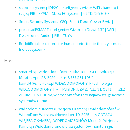
sklep-ecsystem.plDP2C – Inteligentny wizjer WiFi z kamerą i
czujką PIR – EZVIZ | Sklep EC System | 6941545607023
Smart Security Systems1080p Smart Door Viewer Ezviz |
psmart.plPSMART Inteligentny Wizjer do Drzwi 4.3″ | WiFi |
Dwustronne Audio | PIR | TUYA
RedditReliable camera for human detection in the tuya smart
life ecosystem?
More
smarteks.plWideodomofony IP Hikvision – Wi-Fi, Aplikacja
MobilnaApril 28, 2026 — * +48 737 531 193 *
kontakt@smarteks.pl WIDEODOMOFONY IP technologia
WIDEODOMOFONY IP – HIKVISION, EZVIZ. PEŁEN DOSTĘP PRZEZ
APLIKACJĘ MOBILNĄ Wideodomofon IP to najnowsza generacja
systemów domo…
wideodom.euMontażu Wizjera z Kamerą i Widedomofonów –
WideoDom WarszawaNovember 10, 2025 — MONTAŻU
WIZJERA Z KAMERĄ I WIDEDOMOFONÓW Montażu Wizjera z
Kamerą i Widedomofonów oraz systemów monitoringu,