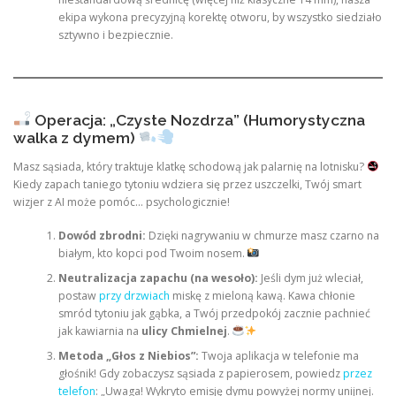
ekipa wykona precyzyjną korektę otworu, by wszystko siedziało
sztywno i bezpiecznie.
Operacja: „Czyste Nozdrza” (Humorystyczna
walka z dymem)
Masz sąsiada, który traktuje klatkę schodową jak palarnię na lotnisku?
Kiedy zapach taniego tytoniu wdziera się przez uszczelki, Twój smart
wizjer z AI może pomóc… psychologicznie!
Dowód zbrodni:
Dzięki nagrywaniu w chmurze masz czarno na
białym, kto kopci pod Twoim nosem.
Neutralizacja zapachu (na wesoło):
Jeśli dym już wleciał,
postaw
przy drzwiach
miskę z mieloną kawą. Kawa chłonie
smród tytoniu jak gąbka, a Twój przedpokój zacznie pachnieć
jak kawiarnia na
ulicy Chmielnej
.
Metoda „Głos z Niebios”:
Twoja aplikacja w telefonie ma
głośnik! Gdy zobaczysz sąsiada z papierosem, powiedz
przez
telefon
: „Uwaga! Wykryto emisję dymu powyżej normy unijnej.