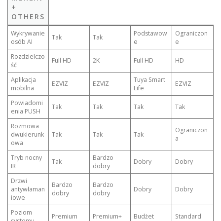
+
OTHERS
Wykrywanie
Podstawow
Ograniczon
Tak
Tak
osób AI
e
e
Rozdzielczo
Full HD
2K
Full HD
HD
ść
Aplikacja
Tuya Smart
EZVIZ
EZVIZ
EZVIZ
mobilna
Life
Powiadomi
Tak
Tak
Tak
Tak
enia PUSH
Rozmowa
Ograniczon
dwukierunk
Tak
Tak
Tak
a
owa
Tryb nocny
Bardzo
Tak
Dobry
Dobry
IR
dobry
Drzwi
Bardzo
Bardzo
antywłaman
Dobry
Dobry
dobry
dobry
iowe
Poziom
Premium
Premium+
Budżet
Standard
systemu