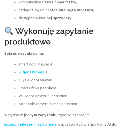
kompatybilne z
Tuya / Smart Life
,
nadające się do
profesjonalnego montażu
,
dostępne
w realnej sprzedaży
.
Wykonuję zapytanie
produktowe
Zakres wyszukiwania:
smart door viewer AI
wizjer z kamerą
AI
Tuya AI door viewer
Smart Life AI peephole
WiFi door viewer AI detection
peephole camera human detection
Wszystko w
jednym zapytaniu
, zgodnie z zasadami.
Instalacja inteligentnego wizjera
wyposażonego w
algorytmy AI do