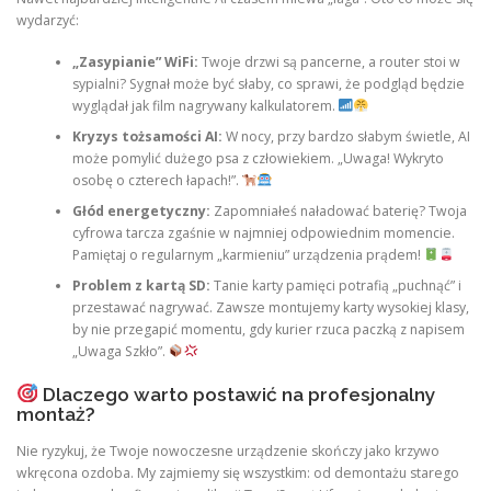
wydarzyć:
„Zasypianie” WiFi:
Twoje drzwi są pancerne, a router stoi w
sypialni? Sygnał może być słaby, co sprawi, że podgląd będzie
wyglądał jak film nagrywany kalkulatorem.
Kryzys tożsamości AI:
W nocy, przy bardzo słabym świetle, AI
może pomylić dużego psa z człowiekiem. „Uwaga! Wykryto
osobę o czterech łapach!”.
Głód energetyczny:
Zapomniałeś naładować baterię? Twoja
cyfrowa tarcza zgaśnie w najmniej odpowiednim momencie.
Pamiętaj o regularnym „karmieniu” urządzenia prądem!
Problem z kartą SD:
Tanie karty pamięci potrafią „puchnąć” i
przestawać nagrywać. Zawsze montujemy karty wysokiej klasy,
by nie przegapić momentu, gdy kurier rzuca paczką z napisem
„Uwaga Szkło”.
Dlaczego warto postawić na profesjonalny
montaż?
Nie ryzykuj, że Twoje nowoczesne urządzenie skończy jako krzywo
wkręcona ozdoba. My zajmiemy się wszystkim: od demontażu starego