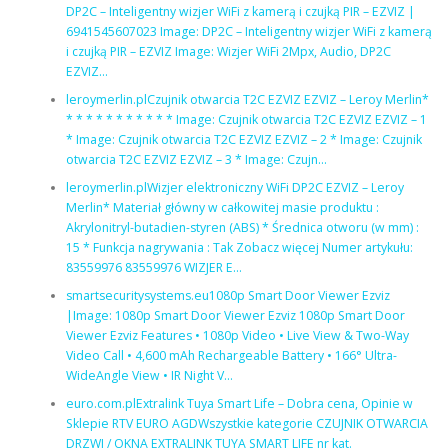
DP2C – Inteligentny wizjer WiFi z kamerą i czujką PIR – EZVIZ |
6941545607023 Image: DP2C – Inteligentny wizjer WiFi z kamerą
i czujką PIR – EZVIZ Image: Wizjer WiFi 2Mpx, Audio, DP2C
EZVIZ…
leroymerlin.plCzujnik otwarcia T2C EZVIZ EZVIZ – Leroy Merlin*
* * * * * * * * * * * Image: Czujnik otwarcia T2C EZVIZ EZVIZ – 1
* Image: Czujnik otwarcia T2C EZVIZ EZVIZ – 2 * Image: Czujnik
otwarcia T2C EZVIZ EZVIZ – 3 * Image: Czujn…
leroymerlin.plWizjer elektroniczny WiFi DP2C EZVIZ – Leroy
Merlin* Materiał główny w całkowitej masie produktu :
Akrylonitryl-butadien-styren (ABS) * Średnica otworu (w mm) :
15 * Funkcja nagrywania : Tak Zobacz więcej Numer artykułu:
83559976 83559976 WIZJER E…
smartsecuritysystems.eu1080p Smart Door Viewer Ezviz
|Image: 1080p Smart Door Viewer Ezviz 1080p Smart Door
Viewer Ezviz Features • 1080p Video • Live View & Two-Way
Video Call • 4,600 mAh Rechargeable Battery • 166° Ultra-
WideAngle View • IR Night V…
euro.com.plExtralink Tuya Smart Life – Dobra cena, Opinie w
Sklepie RTV EURO AGDWszystkie kategorie CZUJNIK OTWARCIA
DRZWI / OKNA EXTRALINK TUYA SMART LIFE nr kat.