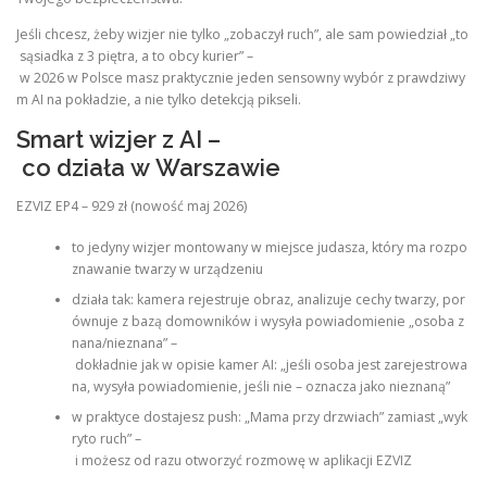
Jeśli chcesz, żeby wizjer nie tylko „zobaczył ruch”, ale sam powiedział „to
sąsiadka z 3 piętra, a to obcy kurier” –
w 2026 w Polsce masz praktycznie jeden sensowny wybór z prawdziwy
m AI na pokładzie, a nie tylko detekcją pikseli.
Smart wizjer z AI –
co działa w Warszawie
EZVIZ EP4 – 929 zł (nowość maj 2026)
to jedyny wizjer montowany w miejsce judasza, który ma rozpo
znawanie twarzy w urządzeniu
działa tak: kamera rejestruje obraz, analizuje cechy twarzy, por
ównuje z bazą domowników i wysyła powiadomienie „osoba z
nana/nieznana” –
dokładnie jak w opisie kamer AI: „jeśli osoba jest zarejestrowa
na, wysyła powiadomienie, jeśli nie – oznacza jako nieznaną”
w praktyce dostajesz push: „Mama przy drzwiach” zamiast „wyk
ryto ruch” –
i możesz od razu otworzyć rozmowę w aplikacji EZVIZ