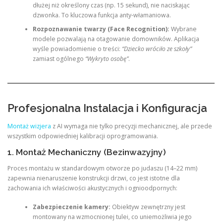
dłużej niż określony czas (np. 15 sekund), nie naciskając
dzwonka. To kluczowa funkcja anty-włamaniowa.
Rozpoznawanie twarzy (Face Recognition):
Wybrane
modele pozwalają na otagowanie domowników. Aplikacja
wyśle powiadomienie o treści:
“Dziecko wróciło ze szkoły”
zamiast ogólnego
“Wykryto osobę”
.
Profesjonalna Instalacja i Konfiguracja
Montaż wizjera
z AI wymaga nie tylko precyzji mechanicznej, ale przede
wszystkim odpowiedniej kalibracji oprogramowania.
1. Montaż Mechaniczny (Bezinwazyjny)
Proces montażu w standardowym otworze po judaszu (14–22 mm)
zapewnia nienaruszenie konstrukcji drzwi, co jest istotne dla
zachowania ich właściwości akustycznych i ognioodpornych:
Zabezpieczenie kamery:
Obiektyw zewnętrzny jest
montowany na wzmocnionej tulei, co uniemożliwia jego