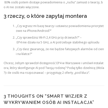
80% osób potem dostaje powiadomienia o „ruchu” zamiast o twarzy, b
o AI nie zostało włączone.
3 rzeczy, o które zapytaj montera
„Czy wgrasz mi bazę twarzy i ustawisz powiadomienia priorytet
owe na iPhone/Android?”
„Czy sprawdzisz Wi-Fi 2,4 GHz przy drzwiach?” –
EP4 nie działa na 5 GHz, a AI potrzebuje stabilnego uploadu
„Czy dasz gwarancję, że nie będzie fałszywych alarmów od cien
i na klatce?”
Chcesz, żebym sprawdził dostępność EP4 w Warszawie i umówił instalat
ora, który skonfiguruje AI pod Twoją rodzinę? Podaj tylko dzielnicę (Wola
?) i ile osób ma rozpoznawać – przygotuję 2 oferty „pod klucz”.
3 THOUGHTS ON “
SMART WIZJER Z
WYKRYWANIEM OSÓB AI INSTALACJA
”