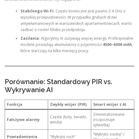
Stabilnego Wi-Fi:
Często konieczne jest pasmo 2.4 GHz o
wysokiej przepustowości. W przypadku grubych drzwi
antywłamaniowych w warszawskich apartamentowcach, warto
zadbać o router blisko przedpokoju.
Zasilania:
Algorytmy AI zużywają więcej energii. Profesjonalne
modele posiadają akumulatory o pojemności
4500–6000 mAh
,
które starczają na kilka miesięcy pracy.
Porównanie: Standardowy PIR vs.
Wykrywanie AI
Funkcja
Zwykły wizjer (PIR)
Smart wizjer z AI
Zminimalizowane
Częste (koty, światło,
Fałszywe alarmy
(rozpoznaje
winda)
sylwetkę)
“Wykryto osobę” /
Powiadomienia
“Wykryto ruch”