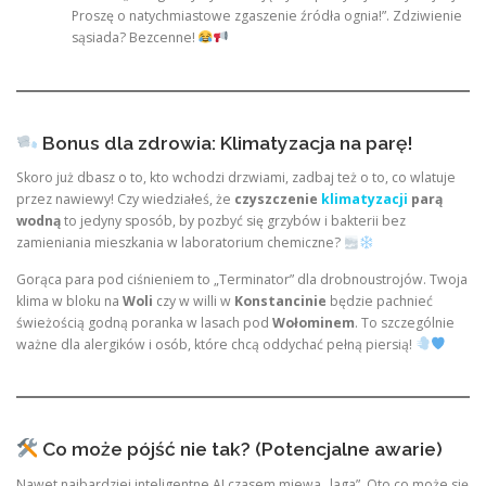
Proszę o natychmiastowe zgaszenie źródła ognia!”. Zdziwienie
sąsiada? Bezcenne!
Bonus dla zdrowia: Klimatyzacja na parę!
Skoro już dbasz o to, kto wchodzi drzwiami, zadbaj też o to, co wlatuje
przez nawiewy! Czy wiedziałeś, że
czyszczenie
klimatyzacji
parą
wodną
to jedyny sposób, by pozbyć się grzybów i bakterii bez
zamieniania mieszkania w laboratorium chemiczne?
Gorąca para pod ciśnieniem to „Terminator” dla drobnoustrojów. Twoja
klima w bloku na
Woli
czy w willi w
Konstancinie
będzie pachnieć
świeżością godną poranka w lasach pod
Wołominem
. To szczególnie
ważne dla alergików i osób, które chcą oddychać pełną piersią!
Co może pójść nie tak? (Potencjalne awarie)
Nawet najbardziej inteligentne AI czasem miewa „laga”. Oto co może się