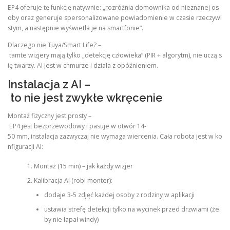
EP4 oferuje tę funkcję natywnie: „rozróżnia domownika od nieznanej os
oby oraz generuje spersonalizowane powiadomienie w czasie rzeczywi
stym, a następnie wyświetla je na smartfonie”.
Dlaczego nie Tuya/Smart Life? –
tamte wizjery mają tylko „detekcję człowieka” (PIR + algorytm), nie uczą s
ię twarzy. AI jest w chmurze i działa z opóźnieniem.
Instalacja z AI –
to nie jest zwykłe wkręcenie
Montaż fizyczny jest prosty –
EP4 jest bezprzewodowy i pasuje w otwór 14-
50 mm, instalacja zazwyczaj nie wymaga wiercenia. Cała robota jest w ko
nfiguracji AI:
Montaż (15 min) – jak każdy wizjer
Kalibracja AI (robi monter):
dodaje 3-5 zdjęć każdej osoby z rodziny w aplikacji
ustawia strefę detekcji tylko na wycinek przed drzwiami (że
by nie łapał windy)