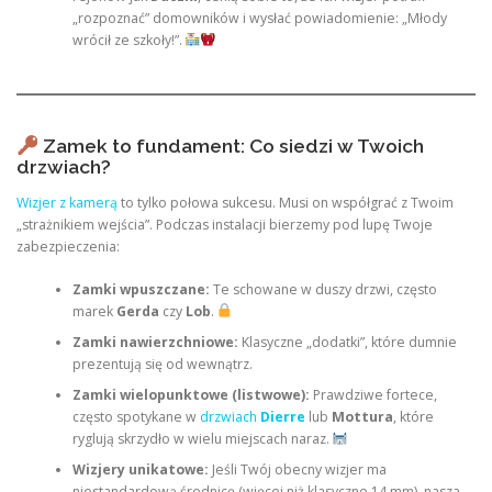
„rozpoznać” domowników i wysłać powiadomienie: „Młody
wrócił ze szkoły!”.
Zamek to fundament: Co siedzi w Twoich
drzwiach?
Wizjer z kamerą
to tylko połowa sukcesu. Musi on współgrać z Twoim
„strażnikiem wejścia”. Podczas instalacji bierzemy pod lupę Twoje
zabezpieczenia:
Zamki wpuszczane:
Te schowane w duszy drzwi, często
marek
Gerda
czy
Lob
.
Zamki nawierzchniowe:
Klasyczne „dodatki”, które dumnie
prezentują się od wewnątrz.
Zamki wielopunktowe (listwowe):
Prawdziwe fortece,
często spotykane w
drzwiach
Dierre
lub
Mottura
, które
ryglują skrzydło w wielu miejscach naraz.
Wizjery unikatowe:
Jeśli Twój obecny wizjer ma
niestandardową średnicę (więcej niż klasyczne 14 mm), nasza