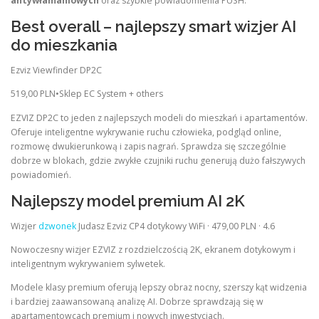
antywłamaniowych
oraz szybkie powiadomienia PUSH.
Best overall – najlepszy smart wizjer AI
do mieszkania
Ezviz Viewfinder DP2C
519,00 PLN•Sklep EC System + others
EZVIZ DP2C to jeden z najlepszych modeli do mieszkań i apartamentów.
Oferuje inteligentne wykrywanie ruchu człowieka, podgląd online,
rozmowę dwukierunkową i zapis nagrań. Sprawdza się szczególnie
dobrze w blokach, gdzie zwykłe czujniki ruchu generują dużo fałszywych
powiadomień.
Najlepszy model premium AI 2K
Wizjer
dzwonek
Judasz Ezviz CP4 dotykowy WiFi · 479,00 PLN · 4.6
Nowoczesny wizjer EZVIZ z rozdzielczością 2K, ekranem dotykowym i
inteligentnym wykrywaniem sylwetek.
Modele klasy premium oferują lepszy obraz nocny, szerszy kąt widzenia
i bardziej zaawansowaną analizę AI. Dobrze sprawdzają się w
apartamentowcach premium i nowych inwestycjach.