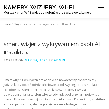
Skip
KAMERY, WIZJERY, WI-FI
to
Menu
content
Montaż Kamer Wifi i Wideodomofonów oraz Wizjerów z kamerą
Home
»
Blog
»
smart wizjer z wykrywaniem osób AI instalacja
GŁÓWNA
MONTAŻ KAMER WIFI W WARSZAWA
smart wizjer z wykrywaniem osób AI
MONTAŻ WIDEDOMOFONÓW
instalacja
POSTED ON
MAY 10, 2026
BY
ADMIN
MONTAŻU WIZJERÓW Z KAMERĄ
BLOG
PL
Smart wizjer z wykrywaniem osób AI to nowoczesny elektroniczny
KONTAKT
judasz, który potrafi odróżnić człowieka od zwykłego ruchu na klatce
schodowej. Dzięki temu ogranicza fałszywe alarmy i wysyła
powiadomienia na telefon tylko wtedy, gdy pod drzwiami pojawi się
osoba. Przy wyborze najważniejsze są:
AI Human Detection
,
stabilna
aplikacja mobilna
,
dobra jakość nocna
,
obsługa drzwi