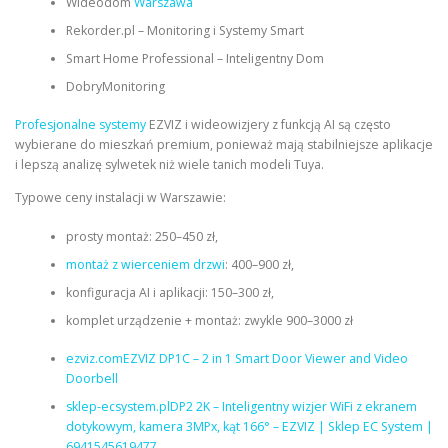
Wideodom
Warszawa
Rekorder.pl – Monitoring i Systemy Smart
Smart Home Professional – Inteligentny Dom
DobryMonitoring
Profesjonalne systemy
EZVIZ i wideowizjery z funkcją AI są często
wybierane do mieszkań premium, ponieważ mają stabilniejsze aplikacje
i lepszą analizę sylwetek niż wiele tanich modeli Tuya.
Typowe ceny instalacji w Warszawie:
prosty montaż: 250–450 zł,
montaż z wierceniem drzwi
: 400–900 zł,
konfiguracja AI i aplikacji: 150–300 zł,
komplet urządzenie + montaż: zwykle 900–3000 zł
ezviz.comEZVIZ DP1C – 2 in 1 Smart Door Viewer and Video
Doorbell
sklep-ecsystem.plDP2 2K – Inteligentny wizjer WiFi z ekranem
dotykowym, kamera 3MPx, kąt 166° – EZVIZ | Sklep EC System |
6941545619477