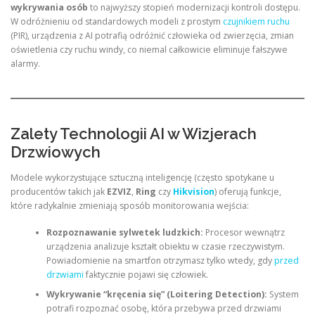
wykrywania osób
to najwyższy stopień modernizacji kontroli dostępu.
W odróżnieniu od standardowych modeli z prostym
czujnikiem ruchu
(PIR), urządzenia z AI potrafią odróżnić człowieka od zwierzęcia, zmian
oświetlenia czy ruchu windy, co niemal całkowicie eliminuje fałszywe
alarmy.
Zalety Technologii AI w Wizjerach
Drzwiowych
Modele wykorzystujące sztuczną inteligencję (często spotykane u
producentów takich jak
EZVIZ
,
Ring
czy
Hikvision
) oferują funkcje,
które radykalnie zmieniają sposób monitorowania wejścia:
Rozpoznawanie sylwetek ludzkich:
Procesor wewnątrz
urządzenia analizuje kształt obiektu w czasie rzeczywistym.
Powiadomienie na smartfon otrzymasz tylko wtedy, gdy
przed
drzwiami
faktycznie pojawi się człowiek.
Wykrywanie “kręcenia się” (Loitering Detection):
System
potrafi rozpoznać osobę, która przebywa przed drzwiami