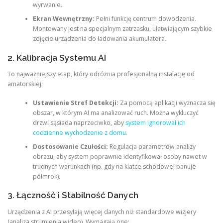
wyrwanie.
Ekran Wewnętrzny:
Pełni funkcję centrum dowodzenia.
Montowany jest na specjalnym zatrzasku, ułatwiającym szybkie
zdjęcie urządzenia do ładowania akumulatora.
2. Kalibracja Systemu AI
To najważniejszy etap, który odróżnia profesjonalną instalację od
amatorskiej:
Ustawienie Stref Detekcji:
Za pomocą aplikacji wyznacza się
obszar, w którym AI ma analizować ruch. Można wykluczyć
drzwi sąsiada naprzeciwko, aby
system ignorował ich
codzienne wychodzenie z domu
.
Dostosowanie Czułości:
Regulacja parametrów analizy
obrazu, aby system poprawnie identyfikował osoby nawet w
trudnych warunkach (np. gdy na klatce schodowej panuje
półmrok).
3. Łączność i Stabilność Danych
Urządzenia z AI przesyłają więcej danych niż standardowe wizjery
(analiza strumienia wideo). Wymagają one: