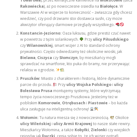
Towarowa
), przez klimatyczne kamienice na
Mokotowie
(ulica
Rakowiecka
), aż po nowoczesne osiedla na
Białołęce
. W
Warszawie AI w wizjerze to konieczność – zwłaszcza gdy chcesz
wiedzieć, czy pod drzwiami stoi dostawca sushi, czy może
akwizytor oferujący darmowe przeglądy wszystkiego.
Konstancin-Jeziorno:
Oaza luksusu, gdzie prestiż czuć nawet
w powietrzu z tężni solankowych.
Przy
ulicy Piłsudskiego
czy
Wilanowskiej
, smart wizjer z AI to standard ochrony
prywatności. Często odwiedzamy też okoliczne wioski, jak
Bielawa
,
Ciszyca
czy
Słomczyn
, by mieszkańcy mogli
sprawdzać na smartfonie, kto puka do bramy, nie przerywając
relaksu w ogrodzie.
Pruszków:
Miasto z charakterem i historią, które dynamicznie
parcie do przodu.
Przy
ulicy Wojska Polskiego
i
ulicy
Bolesława Prusa
montujemy systemy, które wytrzymają
tempo życia nowoczesnego Pruszkowa. Jesteśmy też w
pobliskim
Komorowie
,
Otrębusach
i
Piastowie
– bo każda
ulica zasługuje na inteligentną ochronę!
Wołomin:
Tu natura miesza się z nowoczesnością.
Okolice
ulicy Wileńskiej
i
ulicy Armii Krajowej
to nasze stałe rewiry.
Mieszkańcy Wołomina, a także
Kobyłki
,
Zielonki
czy wiejskich
rejonów jak
Duczki
, cenią sobie to, że ich wizjer potrafi