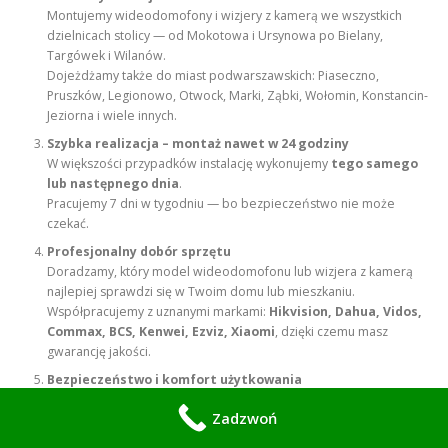
Montujemy wideodomofony i wizjery z kamerą we wszystkich
dzielnicach stolicy — od Mokotowa i Ursynowa po Bielany,
Targówek i Wilanów.
Dojeżdżamy także do miast podwarszawskich: Piaseczno,
Pruszków, Legionowo, Otwock, Marki, Ząbki, Wołomin, Konstancin-
Jeziorna i wiele innych.
Szybka realizacja – montaż nawet w 24 godziny
W większości przypadków instalację wykonujemy
tego samego
lub następnego dnia
.
Pracujemy 7 dni w tygodniu — bo bezpieczeństwo nie może
czekać.
Profesjonalny dobór sprzętu
Doradzamy, który model wideodomofonu lub wizjera z kamerą
najlepiej sprawdzi się w Twoim domu lub mieszkaniu.
Współpracujemy z uznanymi markami:
Hikvision, Dahua, Vidos,
Commax, BCS, Kenwei, Ezviz, Xiaomi
, dzięki czemu masz
gwarancję jakości.
Bezpieczeństwo i komfort użytkowania
Nasze instalacje chronią przed nieproszonymi gośćmi i pozwalają
Zadzwoń
zobaczyć, kto dzwoni do drzwi — nawet, gdy jesteś poza domem.
Oferujemy systemy z aplikacjami mobilnymi, powiadomieniami i