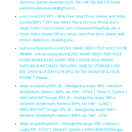
alarmów i kamer wewnętrznych. Tel: +48 788 434 278 Email:
pan.konradwisniewski@gmail.co…
ezviz.comEZVIZ DP1 – Wire-Free Smart Door Viewer and Video
DoorbellDP1 * DP1 See Who’s There On Your Phone and a
Smart Color Touch-Screen Turn a Standard Peephole into a
Smart Video Viewer DPI is a smart, wire-free door viewer with
motion detection, enabling you…
mdrsecuritysystems.comEZVIZ SMART VIDEO PEEP HOLE DOOR
VIEWER : mdrsecuritysystemsEZVIZ SMART VIDEO PEEP HOLE
DOOR VIEWER EZVIZ SMART VIDEO DOOR HOLE VIEWER ,
SUPPLIED & INSTALLED. INCLUDES 16GB SD STORAGE CARD
SEE, SPEAK & LISTEN TO PEOPLE VIA THE MONITOR & YOUR
PHONE * Please…
sklep-ecsystem.plDP2 2K – Inteligentny wizjer WiFi z ekranem
dotykowym, kamera 3MPx, kąt 166° – EZVIZ | Sklep EC System |
6941545619477Image: DP2 2K – Inteligentny wizjer WiFi z
ekranem dotykowym, kamera 3MPx, kąt 166° – EZVIZ |
6941545619477 Image: DP2 2K – Inteligentny wizjer WiFi z
ekranem dotykowym, kamera 3MPx, kąt 166° – EZVI…
sklep-ecsystem.plDP2C – Inteligentny wizjer WiFi z kamerą i
czujką PIR – EZVIZ | Sklep EC System | 6941545607023Image: