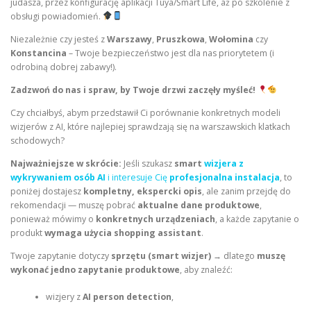
judasza, przez konfigurację aplikacji Tuya/Smart Life, aż po szkolenie z
obsługi powiadomień.
Niezależnie czy jesteś z
Warszawy
,
Pruszkowa
,
Wołomina
czy
Konstancina
– Twoje bezpieczeństwo jest dla nas priorytetem (i
odrobiną dobrej zabawy!).
Zadzwoń do nas i spraw, by Twoje drzwi zaczęły myśleć!
Czy chciałbyś, abym przedstawił Ci porównanie konkretnych modeli
wizjerów z AI, które najlepiej sprawdzają się na warszawskich klatkach
schodowych?
Najważniejsze w skrócie:
Jeśli szukasz
smart
wizjera z
wykrywaniem osób AI
i interesuje Cię
profesjonalna instalacja
, to
poniżej dostajesz
kompletny, ekspercki opis
, ale zanim przejdę do
rekomendacji — muszę pobrać
aktualne dane produktowe
,
ponieważ mówimy o
konkretnych urządzeniach
, a każde zapytanie o
produkt
wymaga użycia shopping assistant
.
Twoje zapytanie dotyczy
sprzętu (smart wizjer)
→ dlatego
muszę
wykonać jedno zapytanie produktowe
, aby znaleźć:
wizjery z
AI person detection
,