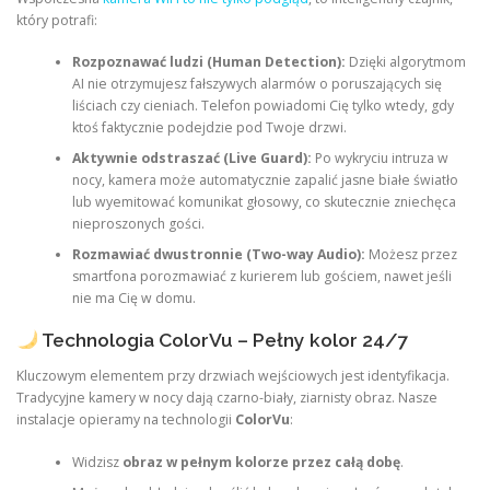
który potrafi:
Rozpoznawać ludzi (Human Detection):
Dzięki algorytmom
AI nie otrzymujesz fałszywych alarmów o poruszających się
liściach czy cieniach. Telefon powiadomi Cię tylko wtedy, gdy
ktoś faktycznie podejdzie pod Twoje drzwi.
Aktywnie odstraszać (Live Guard):
Po wykryciu intruza w
nocy, kamera może automatycznie zapalić jasne białe światło
lub wyemitować komunikat głosowy, co skutecznie zniechęca
nieproszonych gości.
Rozmawiać dwustronnie (Two-way Audio):
Możesz przez
smartfona porozmawiać z kurierem lub gościem, nawet jeśli
nie ma Cię w domu.
Technologia ColorVu – Pełny kolor 24/7
Kluczowym elementem przy drzwiach wejściowych jest identyfikacja.
Tradycyjne kamery w nocy dają czarno-biały, ziarnisty obraz. Nasze
instalacje opieramy na technologii
ColorVu
:
Widzisz
obraz w pełnym kolorze przez całą dobę
.