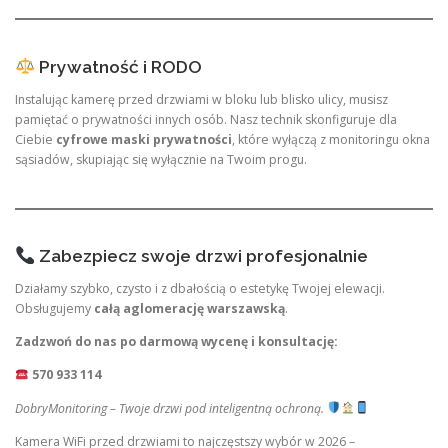
Prywatność i RODO
Instalując kamerę przed drzwiami w bloku lub blisko ulicy, musisz
pamiętać o prywatności innych osób. Nasz technik skonfiguruje dla
Ciebie
cyfrowe maski prywatności
, które wyłączą z monitoringu okna
sąsiadów, skupiając się wyłącznie na Twoim progu.
Zabezpiecz swoje drzwi profesjonalnie
Działamy szybko, czysto i z dbałością o estetykę Twojej elewacji.
Obsługujemy
całą aglomerację warszawską
.
Zadzwoń do nas po darmową wycenę i konsultację:
570 933 114
DobryMonitoring – Twoje drzwi pod inteligentną ochroną.
Kamera WiFi przed drzwiami to najczęstszy wybór w 2026 –