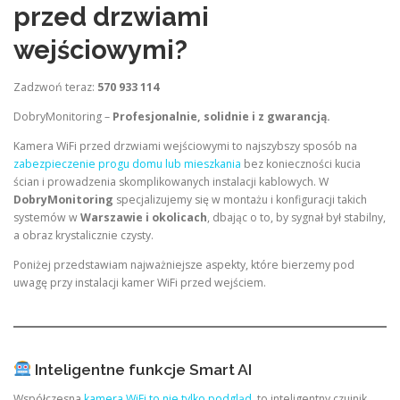
przed drzwiami
wejściowymi?
Zadzwoń teraz:
570 933 114
DobryMonitoring –
Profesjonalnie, solidnie i z gwarancją.
Kamera WiFi przed drzwiami wejściowymi to najszybszy sposób na
zabezpieczenie progu domu lub mieszkania
bez konieczności kucia
ścian i prowadzenia skomplikowanych instalacji kablowych. W
DobryMonitoring
specjalizujemy się w montażu i konfiguracji takich
systemów w
Warszawie i okolicach
, dbając o to, by sygnał był stabilny,
a obraz krystalicznie czysty.
Poniżej przedstawiam najważniejsze aspekty, które bierzemy pod
uwagę przy instalacji kamer WiFi przed wejściem.
Inteligentne funkcje Smart AI
Współczesna
kamera WiFi to nie tylko podgląd
, to inteligentny czujnik,