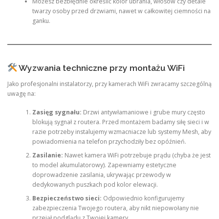
Możesz bezbłędnie określić kolor ubrania, włosów czy detale
twarzy osoby przed drzwiami, nawet w całkowitej ciemności na
ganku.
Wyzwania techniczne przy montażu WiFi
Jako profesjonalni instalatorzy, przy kamerach WiFi zwracamy szczególną
uwagę na:
Zasięg sygnału:
Drzwi antywłamaniowe i grube mury często
blokują sygnał z routera. Przed montażem badamy siłę sieci i w
razie potrzeby instalujemy wzmacniacze lub systemy Mesh, aby
powiadomienia na telefon przychodziły bez opóźnień.
Zasilanie:
Nawet kamera WiFi potrzebuje prądu (chyba że jest
to model akumulatorowy). Zapewniamy estetyczne
doprowadzenie zasilania, ukrywając przewody w
dedykowanych puszkach pod kolor elewacji.
Bezpieczeństwo sieci:
Odpowiednio konfigurujemy
zabezpieczenia Twojego routera, aby nikt niepowołany nie
przejął podglądu z Twojej kamery.