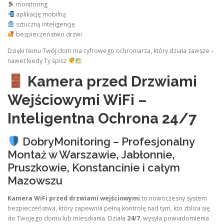
monitoring
aplikację mobilną
sztuczną inteligencję
bezpieczeństwo drzwi
Dzięki temu Twój dom ma cyfrowego ochroniarza, który działa zawsze –
nawet kiedy Ty śpisz
Kamera przed Drzwiami
Wejściowymi WiFi –
Inteligentna Ochrona 24/7
DobryMonitoring – Profesjonalny
Montaż w Warszawie, Jabłonnie,
Pruszkowie, Konstancinie i całym
Mazowszu
Kamera WiFi przed drzwiami wejściowymi
to nowoczesny system
bezpieczeństwa, który zapewnia pełną kontrolę nad tym, kto zbliża się
do Twojego domu lub mieszkania. Działa
24/7
, wysyła powiadomienia