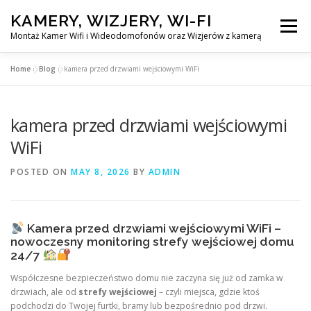
Skip
KAMERY, WIZJERY, WI-FI
to
Menu
content
Montaż Kamer Wifi i Wideodomofonów oraz Wizjerów z kamerą
Home
»
Blog
»
kamera przed drzwiami wejściowymi WiFi
GŁÓWNA
MONTAŻ KAMER WIFI W WARSZAWA
kamera przed drzwiami wejściowymi
MONTAŻ WIDEDOMOFONÓW
WiFi
POSTED ON
MAY 8, 2026
BY
ADMIN
MONTAŻU WIZJERÓW Z KAMERĄ
BLOG
EN
Kamera przed drzwiami wejściowymi WiFi –
KONTAKT
nowoczesny monitoring strefy wejściowej domu
24/7
Współczesne bezpieczeństwo domu nie zaczyna się już od zamka w
drzwiach, ale od
strefy wejściowej
– czyli miejsca, gdzie ktoś
podchodzi do Twojej furtki, bramy lub bezpośrednio pod drzwi.