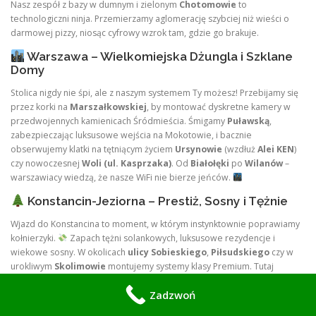
Nasz zespół z bazy w dumnym i zielonym
Chotomowie
to
technologiczni ninja. Przemierzamy aglomerację szybciej niż wieści o
darmowej pizzy, niosąc cyfrowy wzrok tam, gdzie go brakuje.
Warszawa – Wielkomiejska Dżungla i Szklane
Domy
Stolica nigdy nie śpi, ale z naszym systemem Ty możesz! Przebijamy się
przez korki na
Marszałkowskiej
, by montować dyskretne kamery w
przedwojennych kamienicach Śródmieścia. Śmigamy
Puławską
,
zabezpieczając luksusowe wejścia na Mokotowie, i bacznie
obserwujemy klatki na tętniącym życiem
Ursynowie
(wzdłuż
Alei KEN
)
czy nowoczesnej
Woli (ul. Kasprzaka)
. Od
Białołęki
po
Wilanów
–
warszawiacy wiedzą, że nasze WiFi nie bierze jeńców.
Konstancin-Jeziorna – Prestiż, Sosny i Tężnie
Wjazd do Konstancina to moment, w którym instynktownie poprawiamy
kołnierzyki.
Zapach tężni solankowych, luksusowe rezydencje i
wiekowe sosny. W okolicach
ulicy Sobieskiego
,
Piłsudskiego
czy w
urokliwym
Skolimowie
montujemy systemy klasy Premium. Tutaj
zabezpieczenie musi być tak dyskretne, by nie psuć widoku na
Zadzwoń
zabytkowe wille, ale tak ostre, by widzieć każdą wiewiórkę (i intruza) w
pełnym kolorze nocą.