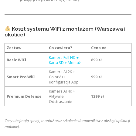
Koszt systemu WiFi z montażem (Warszawa i
okolice)
Zestaw
Co zawiera?
Cena od
Kamera Full HD +
Basic WiFi
699 zł
Karta SD + Montaż
Kamera AI 2K +
Smart Pro WiFi
ColorVu +
999 zł
Konfiguracja App
Kamera AI 4K +
Premium Defense
Aktywne
1299 zł
Odstraszanie
Ceny obejmują sprzęt, montaż oraz szkolenie domowników z obsługi aplikacji
mobilnej.