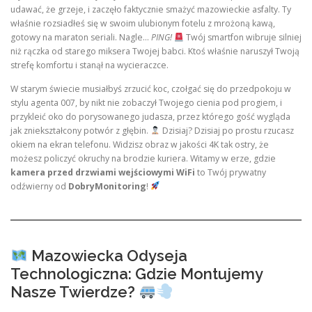
udawać, że grzeje, i zaczęło faktycznie smażyć mazowieckie asfalty. Ty
właśnie rozsiadłeś się w swoim ulubionym fotelu z mrożoną kawą,
gotowy na maraton seriali. Nagle…
PING!
Twój smartfon wibruje silniej
niż rączka od starego miksera Twojej babci. Ktoś właśnie naruszył Twoją
strefę komfortu i stanął na wycieraczce.
W starym świecie musiałbyś zrzucić koc, czołgać się do przedpokoju w
stylu agenta 007, by nikt nie zobaczył Twojego cienia pod progiem, i
przykleić oko do porysowanego judasza, przez którego gość wygląda
jak zniekształcony potwór z głębin.
Dzisiaj? Dzisiaj po prostu rzucasz
okiem na ekran telefonu. Widzisz obraz w jakości 4K tak ostry, że
możesz policzyć okruchy na brodzie kuriera. Witamy w erze, gdzie
kamera przed drzwiami wejściowymi WiFi
to Twój prywatny
odźwierny od
DobryMonitoring
!
Mazowiecka Odyseja
Technologiczna: Gdzie Montujemy
Nasze Twierdze?