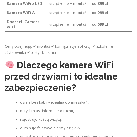
Kamera WiFi z LED
urządzenie + montaż
od 899 zł
Kamera WiFi AI
urządzenie + montaż
od 999 zł
Doorbell Camera
urządzenie + montaż
od 699 zł
WiFi
Ceny obejmują: ✔ montaż ✔ konfigurację aplikacji ✔ szkolenie
użytkownika ✔ testy działania
Dlaczego kamera WiFi
przed drzwiami to idealne
zabezpieczenie?
działa bez kabli – idealna do mieszkań,
natychmiast informuje o ruchu,
rejestruje każdą wizytę,
eliminuje fałszywe alarmy dzięki AI,
umożliwia rozmowę z gościem z dowolnego miejsca,