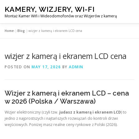
Skip
KAMERY, WIZJERY, WI-FI
to
content
Montaż Kamer Wifi i Wideodomofonów oraz Wizjerów z kamerą
Home
»
Blog
»
wizjer z kamerą i ekranem LCD cena
GŁÓWNA
MONTAŻ KAMER WIFI W WARSZAWA
wizjer z kamerą i ekranem LCD cena
POSTED ON
MAY 17, 2026
BY
ADMIN
Wizjer z kamerą i ekranem LCD – cena
w 2026 (Polska / Warszawa)
Wizjer elektroniczny (czyli tzw.
judasz z kamerą i ekranem LCD
) to
jedno z najprostszych i najtańszych rozwiązań do kontroli drzwi
wejściowych. Poniżej masz realne ceny rynkowe z Polski (2026).