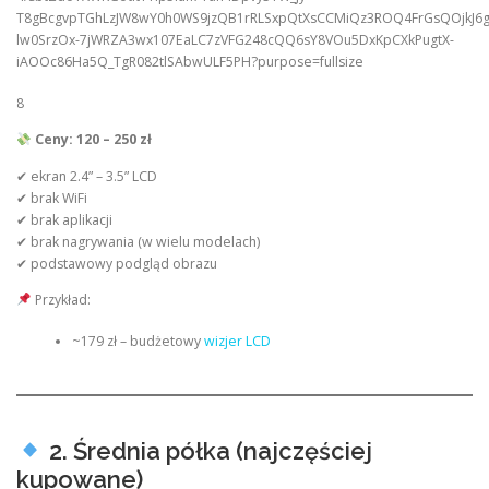
8
Ceny: 120 – 250 zł
✔ ekran 2.4” – 3.5” LCD
✔ brak WiFi
✔ brak aplikacji
✔ brak nagrywania (w wielu modelach)
✔ podstawowy podgląd obrazu
Przykład:
~179 zł – budżetowy
wizjer LCD
2. Średnia półka (najczęściej
kupowane)