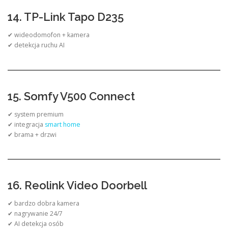
14. TP-Link Tapo D235
✔ wideodomofon + kamera
✔ detekcja ruchu AI
15. Somfy V500 Connect
✔ system premium
✔ integracja
smart home
✔ brama + drzwi
16. Reolink Video Doorbell
✔ bardzo dobra kamera
✔ nagrywanie 24/7
✔ AI detekcja osób