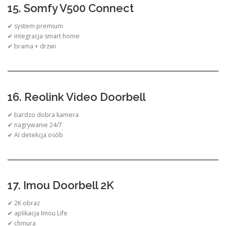
15. Somfy V500 Connect
✔ system premium
✔ integracja smart home
✔ brama + drzwi
16. Reolink Video Doorbell
✔ bardzo dobra kamera
✔ nagrywanie 24/7
✔ AI detekcja osób
17. Imou Doorbell 2K
✔ 2K obraz
✔ aplikacja Imou Life
✔ chmura