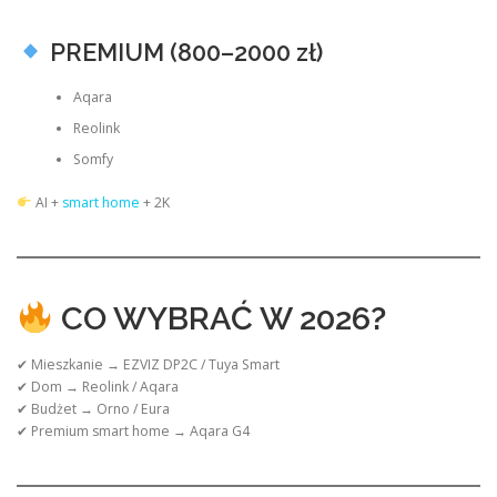
PREMIUM (800–2000 zł)
Aqara
Reolink
Somfy
AI +
smart home
+ 2K
CO WYBRAĆ W 2026?
✔ Mieszkanie → EZVIZ DP2C / Tuya Smart
✔ Dom → Reolink / Aqara
✔ Budżet → Orno / Eura
✔ Premium smart home → Aqara G4