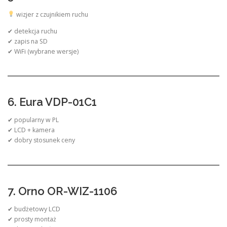
wizjer z czujnikiem ruchu
✔ detekcja ruchu
✔ zapis na SD
✔ WiFi (wybrane wersje)
6. Eura VDP-01C1
✔ popularny w PL
✔ LCD + kamera
✔ dobry stosunek ceny
7. Orno OR-WIZ-1106
✔ budżetowy LCD
✔ prosty montaż