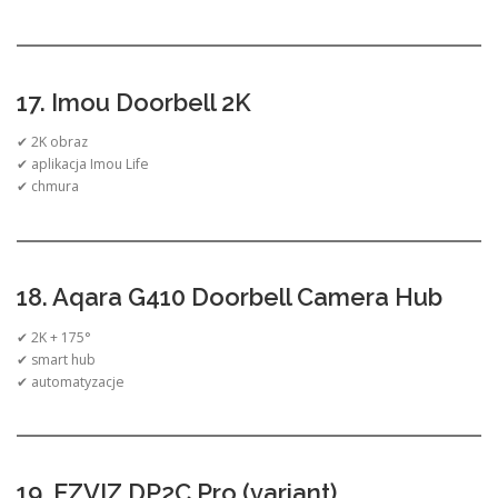
17. Imou Doorbell 2K
✔ 2K obraz
✔ aplikacja Imou Life
✔ chmura
18. Aqara G410 Doorbell Camera Hub
✔ 2K + 175°
✔ smart hub
✔ automatyzacje
19. EZVIZ DP2C Pro (variant)