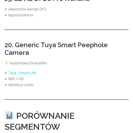
✔ ulepszona wersja DP2
✔ lepsza bateria
20. Generic Tuya Smart Peephole
Camera
budżetowy bestseller
✔
Tuya / Smart Life
✔ WiFi + SD
✔ detekcja ruchu
PORÓWNANIE
SEGMENTÓW