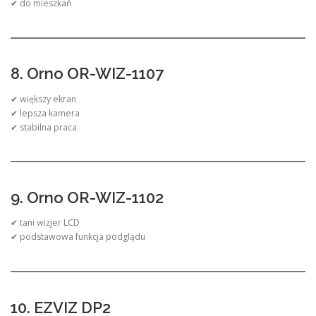
✔ do mieszkań
8. Orno OR-WIZ-1107
✔ większy ekran
✔ lepsza kamera
✔ stabilna praca
9. Orno OR-WIZ-1102
✔ tani wizjer LCD
✔ podstawowa funkcja podglądu
10. EZVIZ DP2