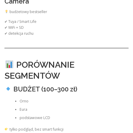
Camera
budżetowy bestseller
✔ Tuya / Smart Life
✔ WiFi + SD
✔ detekcja ruchu
PORÓWNANIE
SEGMENTÓW
BUDŻET (100–300 zł)
Orno
Eura
podstawowe LCD
tylko podgląd, bez smart funkcji