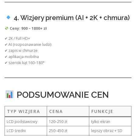
4. Wizjery premium (AI + 2K + chmura)
Ceny: 900 – 1800+ zł
✔ 2K / Full HD+
✔ AI (rozpoznawanie ludzi)
✔ zapis w chmurze
✔ aplikacja mobilna
✔ szeroki kąt 160–180°
PODSUMOWANIE CEN
TYP WIZJERA
CENA
FUNKCJE
LCD podstawowy
120–250 zł
tylko ekran
LCD średni
250–450 zł
lepszy obraz + SD