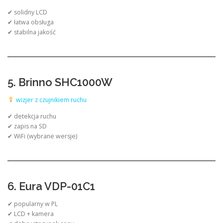
✔ solidny LCD
✔ łatwa obsługa
✔ stabilna jakość
5. Brinno SHC1000W
wizjer z czujnikiem ruchu
✔ detekcja ruchu
✔ zapis na SD
✔ WiFi (wybrane wersje)
6. Eura VDP-01C1
✔ popularny w PL
✔ LCD + kamera