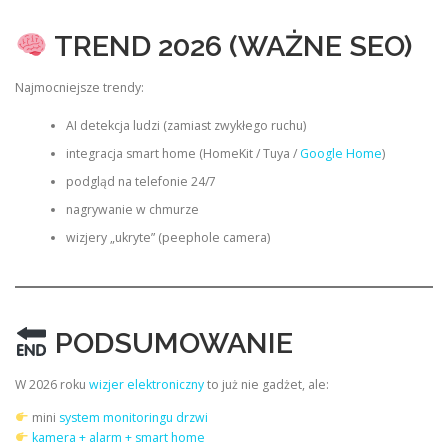
TREND 2026 (WAŻNE SEO)
Najmocniejsze trendy:
AI detekcja ludzi (zamiast zwykłego ruchu)
integracja smart home (HomeKit / Tuya /
Google Home
)
podgląd na telefonie 24/7
nagrywanie w chmurze
wizjery „ukryte” (peephole camera)
PODSUMOWANIE
W 2026 roku
wizjer elektroniczny
to już nie gadżet, ale:
mini
system monitoringu drzwi
kamera + alarm + smart home