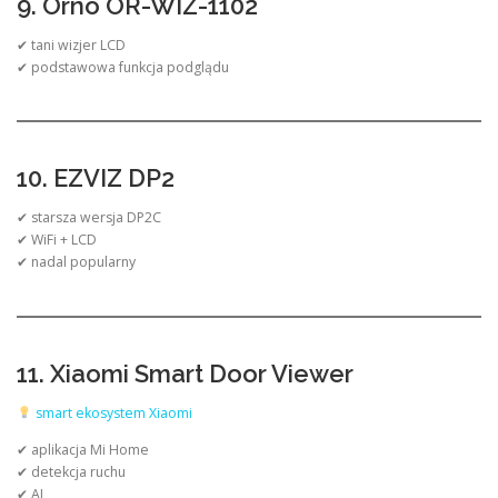
9. Orno OR-WIZ-1102
✔ tani wizjer LCD
✔ podstawowa funkcja podglądu
10. EZVIZ DP2
✔ starsza wersja DP2C
✔ WiFi + LCD
✔ nadal popularny
11. Xiaomi Smart Door Viewer
smart ekosystem Xiaomi
✔ aplikacja Mi Home
✔ detekcja ruchu
✔ AI