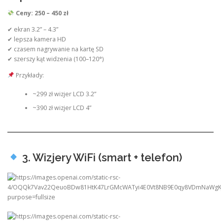
Ceny: 250 – 450 zł
✔ ekran 3.2” – 4.3”
✔ lepsza kamera HD
✔ czasem nagrywanie na kartę SD
✔ szerszy kąt widzenia (100–120°)
Przykłady:
~299 zł wizjer LCD 3.2”
~390 zł wizjer LCD 4”
3. Wizjery WiFi (smart + telefon)