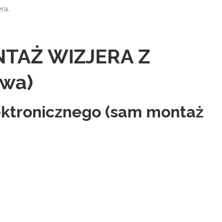
ra.
NTAŻ WIZJERA Z
wa)
ektronicznego (sam montaż