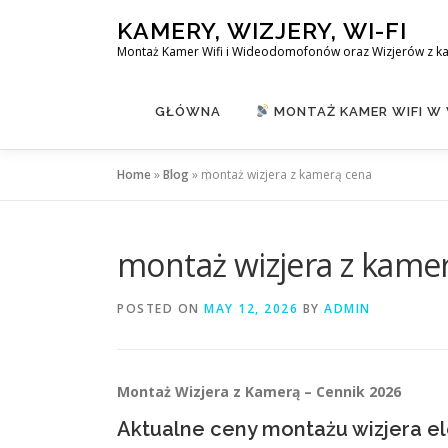
Skip
KAMERY, WIZJERY, WI-FI
to
Montaż Kamer Wifi i Wideodomofonów oraz Wizjerów z k
content
GŁÓWNA
MONTAŻ KAMER WIFI W
Home
»
Blog
»
montaż wizjera z kamerą cena
montaż wizjera z kame
POSTED ON
MAY 12, 2026
BY
ADMIN
Montaż Wizjera z Kamerą – Cennik 2026
Aktualne ceny montażu wizjera el