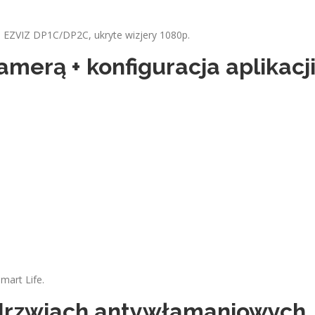
 EZVIZ DP1C/DP2C, ukryte wizjery 1080p.
merą + konfiguracja aplikacj
art Life.
 drzwiach antywłamaniowych