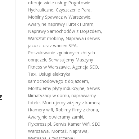
oferuje wiele usług:
Pogotowie
Hydrauliczne
,
Czyszczenie Parą
,
Mobilny Spawacz w Warszawie
,
Awaryjne naprawy Furtek i Bram
,
Naprawy Samochodów z Dojazdem
,
Warsztat mobilny
,
Naprawa i serwis
jacuzzi oraz wanien SPA
,
Poszukiwanie zgubionych złotych
obrączek
,
Serwisujemy Maszyny
Fitness w Warszawie
,
Agencja SEO
,
Taxi
,
Usługi elektryka
samochodowego z dojazdem
,
Montujemy płyty indukcyjne
,
Serwis
z
klimatyzacji w domu
,
naprawiamy
fotele
,
Montujemy wizjery z kamerą
i kamery wifi
,
Robimy filmy z drona
,
Awaryjnie otwieramy zamki
,
Flyxpress.pl
,
Serwis Kamer Wifi
,
SEO
Warszawa
,
Montaż, Naprawa,
Wymiana, Czyszczenie i