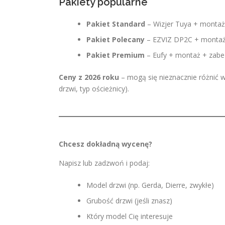
Pakiety popularne
Pakiet Standard
– Wizjer Tuya + monta
Pakiet Polecany
– EZVIZ DP2C + montaż
Pakiet Premium
– Eufy + montaż + zab
Ceny z 2026 roku
– mogą się nieznacznie różnić w
drzwi, typ ościeżnicy).
Chcesz dokładną wycenę?
Napisz lub zadzwoń i podaj:
Model drzwi (np. Gerda, Dierre, zwykłe)
Grubość drzwi (jeśli znasz)
Który model Cię interesuje