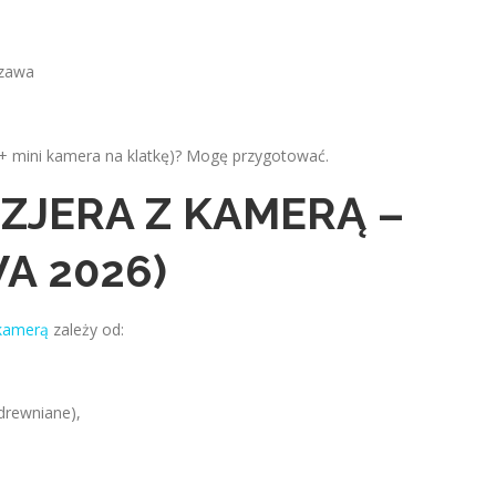
zawa
r + mini kamera na klatkę)? Mogę przygotować.
ZJERA Z KAMERĄ –
A 2026)
 kamerą
zależy od:
drewniane),