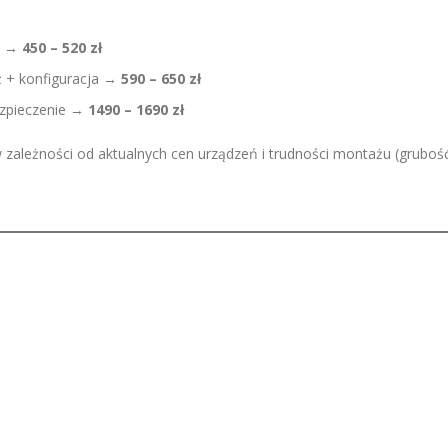
ż →
450 – 520 zł
 + konfiguracja →
590 – 650 zł
ezpieczenie →
1490 – 1690 zł
 zależności od aktualnych cen urządzeń i trudności montażu (gruboś