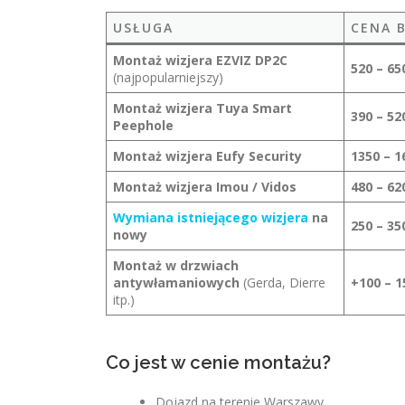
USŁUGA
CENA 
Montaż wizjera EZVIZ DP2C
520 – 650
(najpopularniejszy)
Montaż wizjera Tuya Smart
390 – 520
Peephole
Montaż wizjera Eufy Security
1350 – 1
Montaż wizjera Imou / Vidos
480 – 620
Wymiana istniejącego wizjera
na
250 – 350
nowy
Montaż w drzwiach
antywłamaniowych
(Gerda, Dierre
+100 – 1
itp.)
Co jest w cenie montażu?
Dojazd na terenie Warszawy