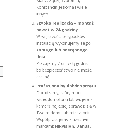
Marki, Ząbki, Wołomin,
Konstancin-Jeziorna i wiele
innych.
Szybka realizacja – montaż
nawet w 24 godziny
W większości przypadków
instalację wykonujemy
tego
samego lub następnego
dnia
.
Pracujemy 7 dni w tygodniu —
bo bezpieczeństwo nie może
czekać.
Profesjonalny dobór sprzętu
Doradzamy, który model
wideodomofonu lub wizjera z
kamerą najlepiej sprawdzi się w
Twoim domu lub mieszkaniu.
Współpracujemy z uznanymi
markami:
Hikvision, Dahua,