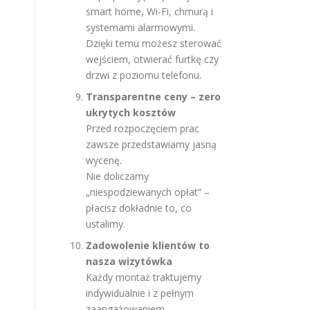
smart home, Wi-Fi, chmurą i
systemami alarmowymi.
Dzięki temu możesz sterować
wejściem, otwierać furtkę czy
drzwi z poziomu telefonu.
Transparentne ceny – zero
ukrytych kosztów
Przed rozpoczęciem prac
zawsze przedstawiamy jasną
wycenę.
Nie doliczamy
„niespodziewanych opłat” –
płacisz dokładnie to, co
ustalimy.
Zadowolenie klientów to
nasza wizytówka
Każdy montaż traktujemy
indywidualnie i z pełnym
zaangażowaniem.