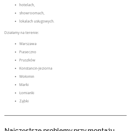
hotelach,
showroomach,
lokalach usługowych.
Działamy na terenie:
Warszawa
Piaseczno
Pruszków
Konstancin-Jeziorna
Wołomin
Marki
Łomianki
Ząbki
Najczęstsze problemy przy montażu