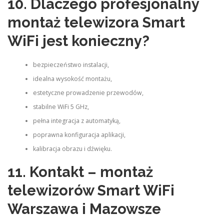
10. Dlaczego
profesjonalny
montaż
telewizora Smart
WiFi jest konieczny?
bezpieczeństwo instalacji,
idealna wysokość montażu,
estetyczne prowadzenie przewodów,
stabilne WiFi 5 GHz,
pełna integracja z automatyką,
poprawna konfiguracja aplikacji,
kalibracja obrazu i dźwięku.
11. Kontakt – montaż
telewizorów Smart WiFi
Warszawa i Mazowsze