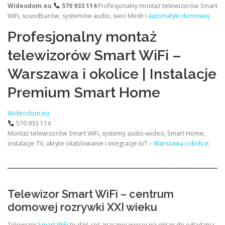
Wideodom.eu
570 933 114
Profesjonalny montaż telewizorów Smart
WiFi, soundbarów, systemów audio, sieci Mesh i
automatyki domowej
.
Profesjonalny montaż
telewizorów Smart WiFi –
Warszawa i okolice | Instalacje
Premium Smart Home
Wideodom.eu
570 933 114
Montaż telewizorów Smart WiFi, systemy audio-wideo, Smart Home,
instalacje TV, ukryte okablowanie i integracje IoT –
Warszawa i okolice
.
Telewizor Smart WiFi – centrum
domowej rozrywki XXI wieku
Telewizor
Smart WiFi
to dziś coś znacznie więcej niż ekran do oglądania