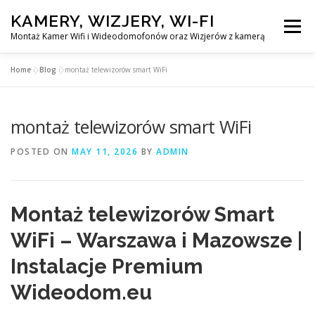
Skip
KAMERY, WIZJERY, WI-FI
to
Menu
content
Montaż Kamer Wifi i Wideodomofonów oraz Wizjerów z kamerą
Home
»
Blog
»
montaż telewizorów smart WiFi
GŁÓWNA
MONTAŻ KAMER WIFI W WARSZAWA
montaż telewizorów smart WiFi
MONTAŻ WIDEDOMOFONÓW
POSTED ON
MAY 11, 2026
BY
ADMIN
MONTAŻU WIZJERÓW Z KAMERĄ
BLOG
Montaż telewizorów Smart
EN
WiFi – Warszawa i Mazowsze |
KONTAKT
Instalacje Premium
Wideodom.eu