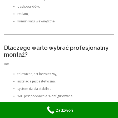
dashboardów,
reklam,
komunikacji wewnętrznej.
Dlaczego warto wybrać profesjonalny
montaż?
Bo:
telewizor jest bezpieczny,
instalacja jest estetyczna,
system działa stabilnie,
WiFi jest poprawnie skonfigurowane,
Smart Home działa bez
błędów
,
Zadzwoń
nie ma widocznych kabli.