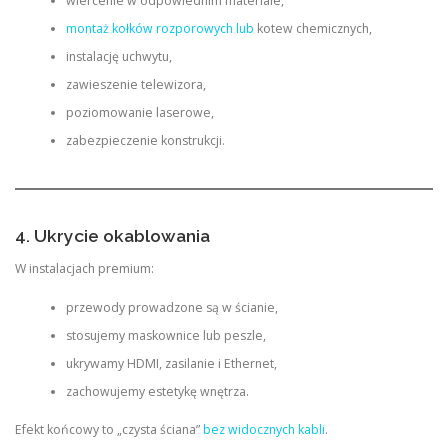
wiercenie w odpowiednim materiale,
montaż kołków rozporowych lub
kotew chemicznych,
instalację uchwytu,
zawieszenie telewizora,
poziomowanie laserowe,
zabezpieczenie konstrukcji.
4. Ukrycie okablowania
W instalacjach premium:
przewody prowadzone są w ścianie,
stosujemy maskownice lub peszle,
ukrywamy HDMI, zasilanie i Ethernet,
zachowujemy estetykę wnętrza.
Efekt końcowy to „czysta ściana”
bez widocznych kabli
.