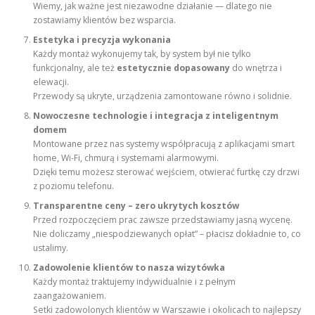
Wiemy, jak ważne jest niezawodne działanie — dlatego nie
zostawiamy klientów bez wsparcia.
Estetyka i precyzja wykonania
Każdy montaż wykonujemy tak, by system był nie tylko
funkcjonalny, ale też
estetycznie dopasowany
do wnętrza i
elewacji.
Przewody są ukryte, urządzenia zamontowane równo i solidnie.
Nowoczesne technologie i integracja z inteligentnym
domem
Montowane przez nas systemy współpracują z aplikacjami smart
home, Wi-Fi, chmurą i systemami alarmowymi.
Dzięki temu możesz sterować wejściem, otwierać furtkę czy drzwi
z poziomu telefonu.
Transparentne ceny – zero ukrytych kosztów
Przed rozpoczęciem prac zawsze przedstawiamy jasną wycenę.
Nie doliczamy „niespodziewanych opłat” – płacisz dokładnie to, co
ustalimy.
Zadowolenie klientów to nasza wizytówka
Każdy montaż traktujemy indywidualnie i z pełnym
zaangażowaniem.
Setki zadowolonych klientów w Warszawie i okolicach to najlepszy