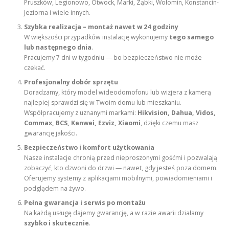
Pruszków, Legionowo, Otwock, Marki, Ząbki, Wołomin, Konstancin-
Jeziorna i wiele innych.
Szybka realizacja – montaż nawet w 24 godziny
W większości przypadków instalację wykonujemy
tego samego
lub następnego dnia
.
Pracujemy 7 dni w tygodniu — bo bezpieczeństwo nie może
czekać.
Profesjonalny dobór sprzętu
Doradzamy, który model wideodomofonu lub wizjera z kamerą
najlepiej sprawdzi się w Twoim domu lub mieszkaniu.
Współpracujemy z uznanymi markami:
Hikvision, Dahua, Vidos,
Commax, BCS, Kenwei, Ezviz, Xiaomi
, dzięki czemu masz
gwarancję jakości.
Bezpieczeństwo i komfort użytkowania
Nasze instalacje chronią przed nieproszonymi gośćmi i pozwalają
zobaczyć, kto dzwoni do drzwi — nawet, gdy jesteś poza domem.
Oferujemy systemy z aplikacjami mobilnymi, powiadomieniami i
podglądem na żywo.
Pełna gwarancja i serwis po montażu
Na każdą usługę dajemy gwarancję, a w razie awarii działamy
szybko i skutecznie
.