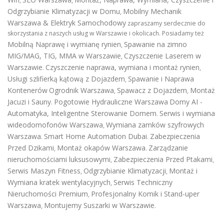
,
,
Odgrzybianie Klimatyzacji w Domu
Mobilny Mechanik
,
Warszawa & Elektryk Samochodowy
zapraszamy serdecznie do
skorzystania z naszych usług w Warszawie i okolicach. Posiadamy też
Mobilną Naprawę i wymianę rynien
Spawanie na zimno
,
MIG/MAG, TIG, MMA w Warszawie
Czyszczenie Laserem w
,
Warszawie
Czyszczenie naprawa, wymiana i montaż rynien
.
,
Usługi szlifierką kątową z Dojazdem
Spawanie i Naprawa
,
Kontenerów
Ogrodnik Warszawa
Spawacz z Dojazdem
Montaż
,
,
Jacuzi i Sauny
Pogotowie Hydrauliczne Warszawa
Domy AI -
.
Automatyka, Inteligentne Sterowanie Domem
Serwis i wymiana
.
wideodomofonów Warszawa
Wymiana zamków szyfrowych
,
Warszawa
Smart Home Automation Dubai
Zabezpieczenia
.
.
Przed Dzikami
Montaż okapów Warszawa
Zarządzanie
,
.
nieruchomościami luksusowymi
Zabezpieczenia Przed Ptakami
,
,
Serwis Maszyn Fitness
Odgrzybianie Klimatyzacji
Montaż i
,
,
Wymiana kratek wentylacyjnych
Serwis Techniczny
,
Nieruchomości Premium
Profesjonalny Komik i Stand-uper
,
Warszawa
Montujemy Suszarki w Warszawie
,
.