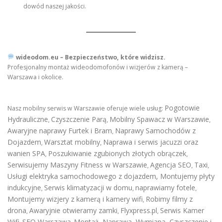
dowód naszej jakości.
wideodom.eu – Bezpieczeństwo, które widzisz.
Profesjonalny montaż wideodomofonów i wizjerów z kamerą –
Warszawa i okolice.
Pogotowie
Nasz mobilny serwis w Warszawie oferuje wiele usług:
Hydrauliczne
Czyszczenie Parą
Mobilny Spawacz w Warszawie
,
,
,
Awaryjne naprawy Furtek i Bram
Naprawy Samochodów z
,
Dojazdem
Warsztat mobilny
Naprawa i serwis jacuzzi oraz
,
,
wanien SPA
Poszukiwanie zgubionych złotych obrączek
,
,
Serwisujemy Maszyny Fitness w Warszawie
Agencja SEO
Taxi
,
,
,
Usługi elektryka samochodowego z dojazdem
,
Montujemy płyty
indukcyjne
Serwis klimatyzacji w domu
naprawiamy fotele
,
,
,
Montujemy wizjery z kamerą i kamery wifi
Robimy filmy z
,
drona
Awaryjnie otwieramy zamki
Flyxpress.pl
Serwis Kamer
,
,
,
Wifi
SEO Warszawa
Montaż, Naprawa, Wymiana, Czyszczenie i