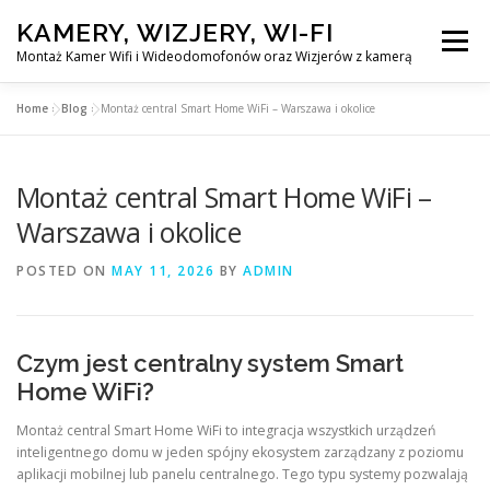
Skip
KAMERY, WIZJERY, WI-FI
to
Menu
content
Montaż Kamer Wifi i Wideodomofonów oraz Wizjerów z kamerą
Home
»
Blog
»
Montaż central Smart Home WiFi – Warszawa i okolice
GŁÓWNA
MONTAŻ KAMER WIFI W WARSZAWA
Montaż central Smart Home WiFi –
MONTAŻ WIDEDOMOFONÓW
Warszawa i okolice
POSTED ON
MAY 11, 2026
BY
ADMIN
MONTAŻU WIZJERÓW Z KAMERĄ
BLOG
EN
Czym jest centralny system Smart
KONTAKT
Home WiFi?
Montaż central Smart Home WiFi to integracja wszystkich urządzeń
inteligentnego domu w jeden spójny ekosystem zarządzany z poziomu
aplikacji mobilnej lub panelu centralnego. Tego typu systemy pozwalają