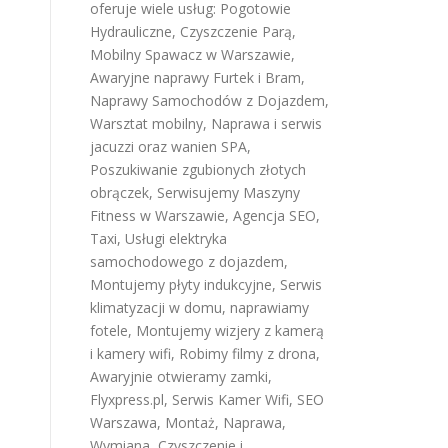
oferuje wiele usług:
Pogotowie
Hydrauliczne
,
Czyszczenie Parą
,
Mobilny Spawacz w Warszawie
,
Awaryjne naprawy Furtek i Bram
,
Naprawy Samochodów z Dojazdem
,
Warsztat mobilny
,
Naprawa i serwis
jacuzzi oraz wanien SPA
,
Poszukiwanie zgubionych złotych
obrączek
,
Serwisujemy Maszyny
Fitness w Warszawie
,
Agencja SEO
,
Taxi
,
Usługi elektryka
samochodowego z dojazdem
,
Montujemy płyty indukcyjne
,
Serwis
klimatyzacji w domu
,
naprawiamy
fotele
,
Montujemy wizjery z kamerą
i kamery wifi
,
Robimy filmy z drona
,
Awaryjnie otwieramy zamki
,
Flyxpress.pl
,
Serwis Kamer Wifi
,
SEO
Warszawa
,
Montaż, Naprawa,
Wymiana, Czyszczenie i