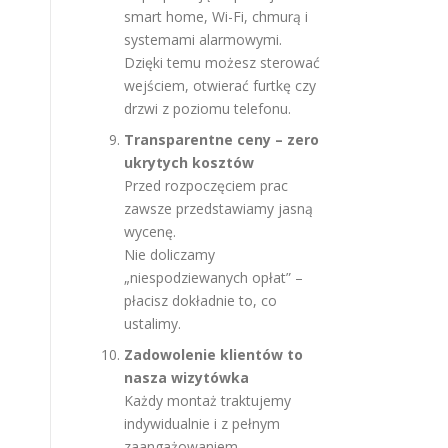
smart home, Wi-Fi, chmurą i
systemami alarmowymi.
Dzięki temu możesz sterować
wejściem, otwierać furtkę czy
drzwi z poziomu telefonu.
Transparentne ceny – zero
ukrytych kosztów
Przed rozpoczęciem prac
zawsze przedstawiamy jasną
wycenę.
Nie doliczamy
„niespodziewanych opłat” –
płacisz dokładnie to, co
ustalimy.
Zadowolenie klientów to
nasza wizytówka
Każdy montaż traktujemy
indywidualnie i z pełnym
zaangażowaniem.