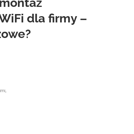
 montaż
iFi dla firmy –
zowe?
imi,