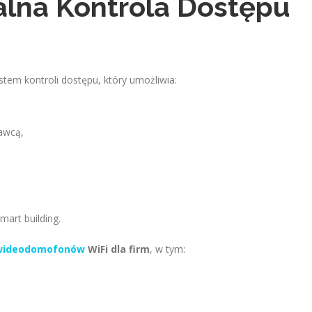
nalna Kontrola Dostępu
em kontroli dostępu, który umożliwia:
awcą,
mart building.
 wideodomofonów
WiFi dla firm
, w tym: