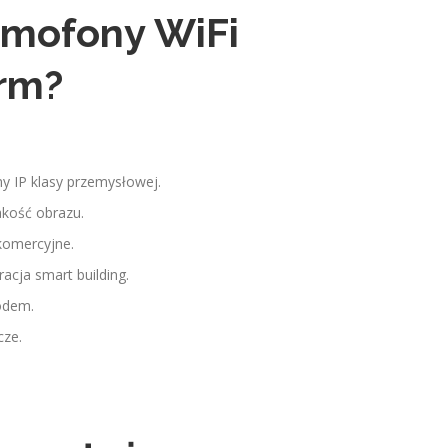
omofony WiFi
irm?
y IP klasy przemysłowej.
kość obrazu.
 komercyjne.
racja smart building.
odem.
cze.