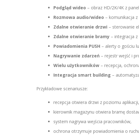
Podgląd wideo
– obraz HD/2K/4K z pane
Rozmowa audio/wideo
– komunikacja z 
Zdalne otwieranie drzwi
– sterowanie e
Zdalne otwieranie bramy
– integracja z
Powiadomienia PUSH
– alerty o gościu l
Nagrywanie zdarzeń
– rejestr wejść i p
Wielu użytkowników
– recepcja, ochron
Integracja smart building
– automatyzac
Przykładowe scenariusze:
recepcja otwiera drzwi z poziomu aplikacji
kierownik magazynu otwiera bramę dostaw
system nagrywa wejścia pracowników,
ochrona otrzymuje powiadomienia o ruchu