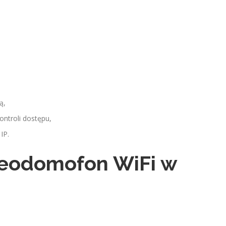
ą,
ontroli dostępu,
IP.
deodomofon WiFi w