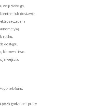
lu wejściowego.
klientem lub dostawcą.
lektrozaczepem.
 automatyką.
ub ruchu.
rób dostępu.
a, kierownictwo.
ja wejścia.
,
cy z telefonu,
 poza godzinami pracy.