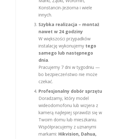
Marki, Ząbki, Wołomin,
Konstancin-Jeziorna i wiele
innych.
Szybka realizacja – montaż
nawet w 24 godziny
W większości przypadków
instalację wykonujemy
tego
samego lub następnego
dnia
.
Pracujemy 7 dni w tygodniu —
bo bezpieczeństwo nie może
czekać.
Profesjonalny dobór sprzętu
Doradzamy, który model
wideodomofonu lub wizjera z
kamerą najlepiej sprawdzi się w
Twoim domu lub mieszkaniu.
Współpracujemy z uznanymi
markami:
Hikvision, Dahua,