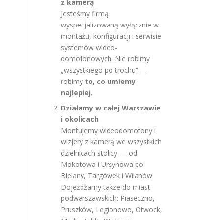
z kamerą
Jesteśmy firmą
wyspecjalizowaną wyłącznie w
montażu, konfiguracji i serwisie
systemów wideo-
domofonowych. Nie robimy
„wszystkiego po trochu” —
robimy
to, co umiemy
najlepiej
.
Działamy w całej Warszawie
i okolicach
Montujemy wideodomofony i
wizjery z kamerą we wszystkich
dzielnicach stolicy — od
Mokotowa i Ursynowa po
Bielany, Targówek i Wilanów.
Dojeżdżamy także do miast
podwarszawskich: Piaseczno,
Pruszków, Legionowo, Otwock,