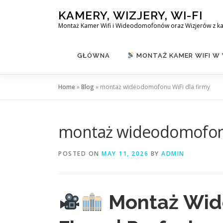
Skip
KAMERY, WIZJERY, WI-FI
to
Montaż Kamer Wifi i Wideodomofonów oraz Wizjerów z k
content
GŁÓWNA
MONTAŻ KAMER WIFI W
Home
»
Blog
»
montaż wideodomofonu WiFi dla firmy
montaż wideodomofonu
POSTED ON
MAY 11, 2026
BY
ADMIN
Montaż Wid