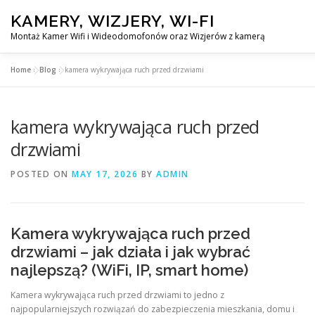
Skip
KAMERY, WIZJERY, WI-FI
to
content
Montaż Kamer Wifi i Wideodomofonów oraz Wizjerów z kamerą
Home
»
Blog
»
kamera wykrywająca ruch przed drzwiami
GŁÓWNA
MONTAŻ KAMER WIFI W WARSZAWA
kamera wykrywająca ruch przed
drzwiami
POSTED ON
MAY 17, 2026
BY
ADMIN
Kamera wykrywająca ruch przed
drzwiami – jak działa i jak wybrać
najlepszą? (WiFi, IP, smart home)
Kamera wykrywająca ruch przed drzwiami to jedno z
najpopularniejszych rozwiązań do zabezpieczenia mieszkania, domu i