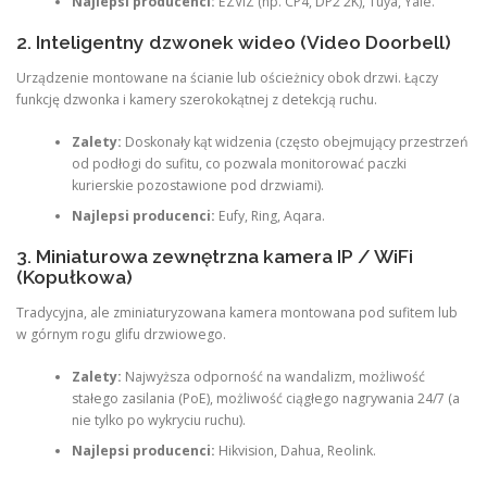
Najlepsi producenci:
EZVIZ (np. CP4, DP2 2K), Tuya, Yale.
2. Inteligentny dzwonek wideo (Video Doorbell)
Urządzenie montowane na ścianie lub ościeżnicy obok drzwi. Łączy
funkcję dzwonka i kamery szerokokątnej z detekcją ruchu.
Zalety:
Doskonały kąt widzenia (często obejmujący przestrzeń
od podłogi do sufitu, co pozwala monitorować paczki
kurierskie pozostawione pod drzwiami).
Najlepsi producenci:
Eufy, Ring, Aqara.
3. Miniaturowa zewnętrzna kamera IP / WiFi
(Kopułkowa)
Tradycyjna, ale zminiaturyzowana kamera montowana pod sufitem lub
w górnym rogu glifu drzwiowego.
Zalety:
Najwyższa odporność na wandalizm, możliwość
stałego zasilania (PoE), możliwość ciągłego nagrywania 24/7 (a
nie tylko po wykryciu ruchu).
Najlepsi producenci:
Hikvision, Dahua, Reolink.