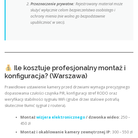
Przeznaczenie prywatne:
Rejestrowany materiał może
służyć wyłącznie celom bezpieczeństwa osobistego i
ochrony mienia (nie wolno go bezpodstawnie
upubliczniać w sieci).
Ile kosztuje profesjonalny montaż i
konfiguracja? (Warszawa)
Prawidłowe ustawienie kamery przed drzwiami wymaga precyzyjnego
dopasowania czułości czujnika PIR, konfiguracji stref RODO oraz
weryfikacji stabilności sygnału WiFi (grube drzwi stalowe potrafią
skutecznie tłumić sygnał z routera).
Montaż
wizjera elektronicznego
/ dzwonka wideo:
250 –
450 zł
Montaż i okablowanie kamery zewnętrznej IP:
300 – 550 zł