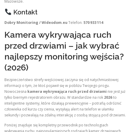
Mazowsze.
Kontakt
Dobry Monitoring / Wideodom.eu
Telefon:
570 933 114
Kamera wykrywająca ruch
przed drzwiami – jak wybrać
najlepszy monitoring wejścia?
(2026)
Bezpieczeństwo strefy wejściowej zaczyna się od natychmiastowej
informacji o tym, że ktoś pojawił się w pobliżu Twojego progu.
Nowoczesna
kamera wykrywająca ruch przed drzwiami
nie jest już
tylko biernym rejestratorem obrazu. W standardzie na rok
2026
to
inteligentne systemy, które działają prewencyjnie – potrafią odróżnić
człowieka od kurzu czy cienia, wysyłają alert na telefon w ułamku
sekundy i pozwalają na zdalną interakcję z osobą stojącą pod drzwiami.
Poniżej znajduje się kompletny przewodnik po technologiach
wykrywania ruchu, najpopularniejszych rodzajach kamer drzwiowych