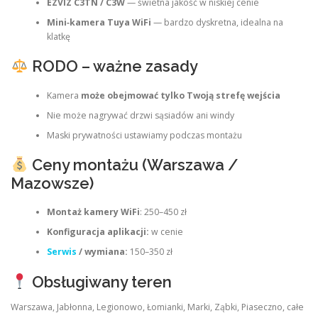
EZVIZ C3TN / C3W
— świetna jakość w niskiej cenie
Mini‑kamera Tuya WiFi
— bardzo dyskretna, idealna na
klatkę
RODO – ważne zasady
Kamera
może obejmować tylko Twoją strefę wejścia
Nie może nagrywać drzwi sąsiadów ani windy
Maski prywatności ustawiamy podczas montażu
Ceny montażu (Warszawa /
Mazowsze)
Montaż kamery WiFi
: 250–450 zł
Konfiguracja aplikacji:
w cenie
Serwis
/ wymiana:
150–350 zł
Obsługiwany teren
Warszawa, Jabłonna, Legionowo, Łomianki, Marki, Ząbki, Piaseczno, całe