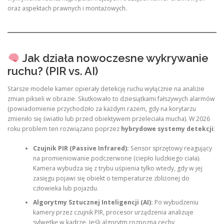
oraz aspektach prawnych i montażowych.
Jak działa nowoczesne wykrywanie
ruchu? (PIR vs. AI)
Starsze modele kamer opierały detekcję ruchu wyłącznie na analizie
zmian pikseli w obrazie. Skutkowało to dziesiątkami fałszywych alarmów
(powiadomienie przychodziło za każdym razem, gdy na korytarzu
zmieniło się światło lub przed obiektywem przeleciała mucha). W 2026
roku problem ten rozwiązano poprzez
hybrydowe systemy detekcji
:
Czujnik PIR (Passive Infrared):
Sensor sprzętowy reagujący
na promieniowanie podczerwone (ciepło ludzkiego ciała).
Kamera wybudza się z trybu uśpienia tylko wtedy, gdy w jej
zasięgu pojawi się obiekt o temperaturze zbliżonej do
człowieka lub pojazdu.
Algorytmy Sztucznej Inteligencji (AI):
Po wybudzeniu
kamery przez czujnik PIR, procesor urządzenia analizuje
sylwetkę w kadrze. Jeśli algorytm rozpozna cechy