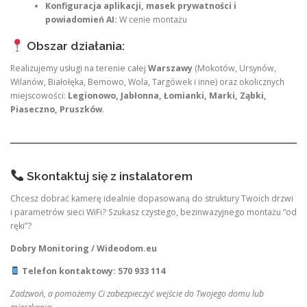
Konfiguracja aplikacji, masek prywatności i
powiadomień AI:
W cenie montażu
Obszar działania:
Realizujemy usługi na terenie całej
Warszawy
(Mokotów, Ursynów,
Wilanów, Białołęka, Bemowo, Wola, Targówek i inne) oraz okolicznych
miejscowości:
Legionowo, Jabłonna, Łomianki, Marki, Ząbki,
Piaseczno, Pruszków
.
Skontaktuj się z instalatorem
Chcesz dobrać kamerę idealnie dopasowaną do struktury Twoich drzwi
i parametrów sieci WiFi? Szukasz czystego, bezinwazyjnego montażu “od
ręki”?
Dobry Monitoring / Wideodom.eu
Telefon kontaktowy: 570 933 114
Zadzwoń, a pomożemy Ci zabezpieczyć wejście do Twojego domu lub