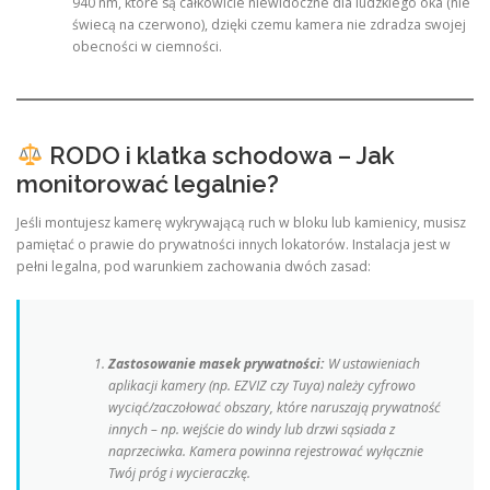
940 nm, które są całkowicie niewidoczne dla ludzkiego oka (nie
świecą na czerwono), dzięki czemu kamera nie zdradza swojej
obecności w ciemności.
RODO i klatka schodowa – Jak
monitorować legalnie?
Jeśli montujesz kamerę wykrywającą ruch w bloku lub kamienicy, musisz
pamiętać o prawie do prywatności innych lokatorów. Instalacja jest w
pełni legalna, pod warunkiem zachowania dwóch zasad:
Zastosowanie masek prywatności:
W ustawieniach
aplikacji kamery (np. EZVIZ czy Tuya) należy cyfrowo
wyciąć/zaczołować obszary, które naruszają prywatność
innych – np. wejście do windy lub drzwi sąsiada z
naprzeciwka. Kamera powinna rejestrować wyłącznie
Twój próg i wycieraczkę.