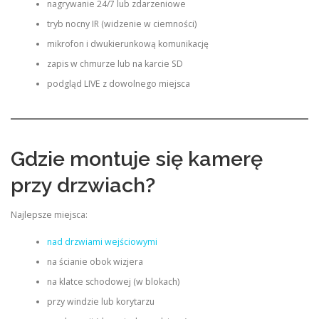
nagrywanie 24/7 lub zdarzeniowe
tryb nocny IR (widzenie w ciemności)
mikrofon i dwukierunkową komunikację
zapis w chmurze lub na karcie SD
podgląd LIVE z dowolnego miejsca
Gdzie montuje się kamerę
przy drzwiach?
Najlepsze miejsca:
nad drzwiami wejściowymi
na ścianie obok wizjera
na klatce schodowej (w blokach)
przy windzie lub korytarzu