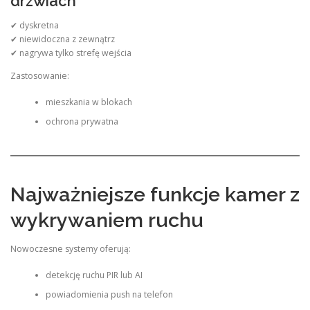
drzwiach
✔ dyskretna
✔ niewidoczna z zewnątrz
✔ nagrywa tylko strefę wejścia
Zastosowanie:
mieszkania w blokach
ochrona prywatna
Najważniejsze funkcje kamer z
wykrywaniem ruchu
Nowoczesne systemy oferują:
detekcję ruchu PIR lub AI
powiadomienia push na telefon