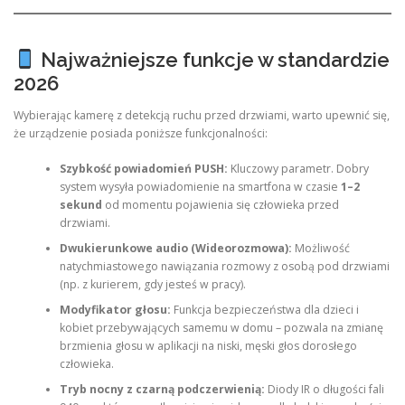
Najważniejsze funkcje w standardzie
2026
Wybierając kamerę z detekcją ruchu przed drzwiami, warto upewnić się,
że urządzenie posiada poniższe funkcjonalności:
Szybkość powiadomień PUSH:
Kluczowy parametr. Dobry
system wysyła powiadomienie na smartfona w czasie
1–2
sekund
od momentu pojawienia się człowieka przed
drzwiami.
Dwukierunkowe audio (Wideorozmowa):
Możliwość
natychmiastowego nawiązania rozmowy z osobą pod drzwiami
(np. z kurierem, gdy jesteś w pracy).
Modyfikator głosu:
Funkcja bezpieczeństwa dla dzieci i
kobiet przebywających samemu w domu – pozwala na zmianę
brzmienia głosu w aplikacji na niski, męski głos dorosłego
człowieka.
Tryb nocny z czarną podczerwienią:
Diody IR o długości fali