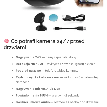
Co potrafi kamera 24/7 przed
drzwiami
Nagrywanie 24/7
— pełny zapis całej doby
Detekcja ruchu AI
— wykrywa człowieka, ignoruje cienie
Podgląd na żywo
— telefon, tablet, komputer
Tryb nocny IR / kolorowa noc
— widoczność w całkowitej
ciemności
Nagrywanie microSD lub NVR
Powiadomienia PUSH
— alert w 1–2 sekundy
Dwukierunkowe audio
— rozmowa z osobą pod drzwiami