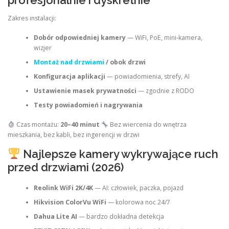
Zakres instalacji:
Dobór odpowiedniej kamery
— WiFi, PoE, mini‑kamera,
wizjer
Montaż nad drzwiami
/ obok drzwi
Konfiguracja aplikacji
— powiadomienia, strefy, AI
Ustawienie masek prywatności
— zgodnie z RODO
Testy powiadomień i nagrywania
Czas montażu:
20–40 minut
Bez wiercenia do wnętrza
mieszkania, bez kabli, bez ingerencji w drzwi
Najlepsze kamery wykrywające ruch
przed drzwiami (2026)
Reolink WiFi 2K/4K
— AI: człowiek, paczka, pojazd
Hikvision ColorVu WiFi
— kolorowa noc 24/7
Dahua Lite AI
— bardzo dokładna detekcja