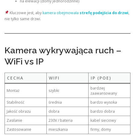
na elewacji (domy jednorodzinne)
Kluczowe jest, aby
kamera obejmowała
strefę podejścia do drzwi
,
nie tylko same drzwi.
Kamera wykrywająca ruch –
WiFi vs IP
CECHA
WIFI
IP (POE)
bardziej
Montaż
szybki
zaawansowany
Stabilność
średnia
bardzo wysoka
Jakość obrazu
dobra
bardzo dobra
Zasilanie
230V / bateria
kabel sieciowy
Zastosowanie
mieszkania
firmy, domy