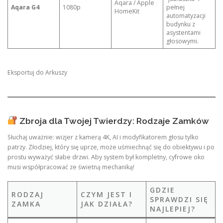
Aqara / Apple
Aqara G4
1080p
pełnej
HomeKit
automatyzacji
budynku z
asystentami
głosowymi.
Eksportuj do Arkuszy
Zbroja dla Twojej Twierdzy: Rodzaje Zamków
Słuchaj uważnie: wizjer z kamerą 4K, AI i modyfikatorem głosu tylko
patrzy. Złodziej, który się uprze, może uśmiechnąć się do obiektywu i po
prostu wyważyć słabe drzwi. Aby system był kompletny, cyfrowe oko
musi współpracować ze świetną mechaniką!
GDZIE
RODZAJ
CZYM JEST I
SPRAWDZI SIĘ
ZAMKA
JAK DZIAŁA?
NAJLEPIEJ?