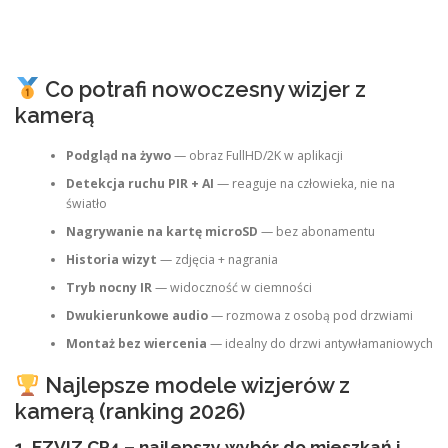
Co potrafi nowoczesny wizjer z
kamerą
Podgląd na żywo
— obraz FullHD/2K w aplikacji
Detekcja ruchu PIR + AI
— reaguje na człowieka, nie na
światło
Nagrywanie na kartę microSD
— bez abonamentu
Historia wizyt
— zdjęcia + nagrania
Tryb nocny IR
— widoczność w ciemności
Dwukierunkowe audio
— rozmowa z osobą pod drzwiami
Montaż bez wiercenia
— idealny do drzwi antywłamaniowych
Najlepsze modele wizjerów z
kamerą (ranking 2026)
1. EZVIZ CP4 – najlepszy wybór do mieszkań i