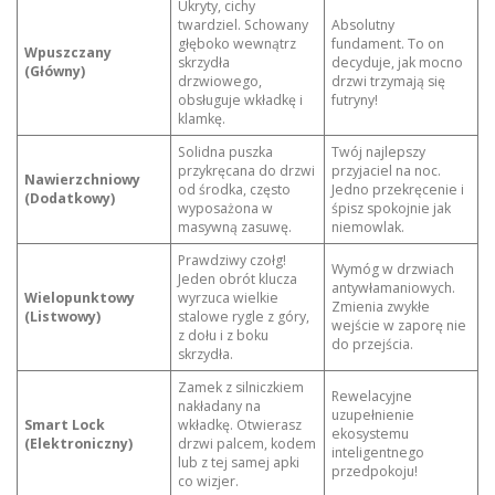
Ukryty, cichy
twardziel. Schowany
Absolutny
głęboko wewnątrz
fundament. To on
Wpuszczany
skrzydła
decyduje, jak mocno
(Główny)
drzwiowego,
drzwi trzymają się
obsługuje wkładkę i
futryny!
klamkę.
Solidna puszka
Twój najlepszy
przykręcana do drzwi
przyjaciel na noc.
Nawierzchniowy
od środka, często
Jedno przekręcenie i
(Dodatkowy)
wyposażona w
śpisz spokojnie jak
masywną zasuwę.
niemowlak.
Prawdziwy czołg!
Wymóg w drzwiach
Jeden obrót klucza
antywłamaniowych.
Wielopunktowy
wyrzuca wielkie
Zmienia zwykłe
(Listwowy)
stalowe rygle z góry,
wejście w zaporę nie
z dołu i z boku
do przejścia.
skrzydła.
Zamek z silniczkiem
Rewelacyjne
nakładany na
uzupełnienie
Smart Lock
wkładkę. Otwierasz
ekosystemu
(Elektroniczny)
drzwi palcem, kodem
inteligentnego
lub z tej samej apki
przedpokoju!
co wizjer.