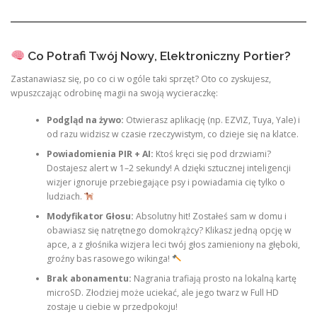
Co Potrafi Twój Nowy, Elektroniczny Portier?
Zastanawiasz się, po co ci w ogóle taki sprzęt? Oto co zyskujesz,
wpuszczając odrobinę magii na swoją wycieraczkę:
Podgląd na żywo:
Otwierasz aplikację (np. EZVIZ, Tuya, Yale) i
od razu widzisz w czasie rzeczywistym, co dzieje się na klatce.
Powiadomienia PIR + AI:
Ktoś kręci się pod drzwiami?
Dostajesz alert w 1–2 sekundy! A dzięki sztucznej inteligencji
wizjer ignoruje przebiegające psy i powiadamia cię tylko o
ludziach.
Modyfikator Głosu:
Absolutny hit! Zostałeś sam w domu i
obawiasz się natrętnego domokrążcy? Klikasz jedną opcję w
apce, a z głośnika wizjera leci twój głos zamieniony na głęboki,
groźny bas rasowego wikinga!
Brak abonamentu:
Nagrania trafiają prosto na lokalną kartę
microSD. Złodziej może uciekać, ale jego twarz w Full HD
zostaje u ciebie w przedpokoju!