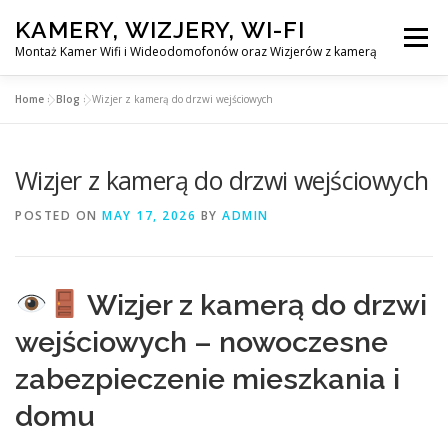
Skip
KAMERY, WIZJERY, WI-FI
to
Menu
content
Montaż Kamer Wifi i Wideodomofonów oraz Wizjerów z kamerą
Home
»
Blog
»
Wizjer z kamerą do drzwi wejściowych
GŁÓWNA
MONTAŻ KAMER WIFI W WARSZAWA
Wizjer z kamerą do drzwi wejściowych
MONTAŻ WIDEDOMOFONÓW
POSTED ON
MAY 17, 2026
BY
ADMIN
MONTAŻU WIZJERÓW Z KAMERĄ
BLOG
Wizjer z kamerą do drzwi
EN
wejściowych – nowoczesne
KONTAKT
zabezpieczenie mieszkania i
domu