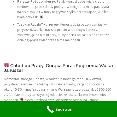
Pajęczy Fotobomberzy:
Pająki wprost ubóstwiają ciepło
emitowane przez diody podczerwieni. Jedna mała pajęczyna
na obiektywie i w nocy nagrywasz tylko przerażające, wielkie,
białe odblaski.
“Lepkie Rączki” Kurierów:
Kurier z dużą paczką zamiast w
przycisk dzwonka, naciska prosto w obiektyw kamery,
zostawiając na nim uroczy, tłusty odcisk palca, przez co resztę
dnia oglądasz świat przez filtr z majonezu.
Chłód po Pracy, Gorąca Para i Pogromca Wujka
Janusza!
Demontaż starego judasza, wsadzenie nowego modułu w otwór,
przyklejenie ekranu na taśmę 3M i cała ta konfiguracja to robota na
około 15-30 minut (za co na rynku w Warszawie zapłacisz jakieś 300-500
zł). Ale nawet przy tak szybkiej robocie, zwłaszcza latem, można nieźle
się spocić!
Kiedy już skończysz i opadniesz bez sił na kanapę,
odpalenie
klimatyzacji
to jedyny ratunek. Musisz jednak upewnić się, że
Zadzwoń
to, co wylatuje z nawiewu, to chłodna bryza, a nie wylęgarnia pleśni!