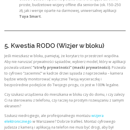
proste, budżetowe wizjery offline dla seniorów (ok. 150–250
zł), jak i wersje oparte na darmowej, uniwersalnej aplikacji
Tuya Smart
.
5. Kwestia RODO (Wizjer w bloku)
Jeśli mieszkasz w bloku, pamiętaj, że korytarz to przestrzeń wspólna.
Aby nie naruszać prywatności sąsiadów, wybierz model, który w aplikacji
pozwala ustawić
“strefy prywatności” (maski prywatności)
. Pozwala
to cyfrowo “zaciemnić” w kadrze drzwi sąsiada z naprzeciwka – kamera
będzie wtedy monitorować wyłącznie Twoją wycieraczkę i
bezpośrednie podejście do Twojego progu, co jest w 100% legalne.
Czy szukasz urządzenia do mieszkania w bloku czy do domu, i czy zależy
Ci na sterowaniu z telefonu, czy raczej na prostym rozwiązaniu z samym
ekranem?
Szukasz niedrogiego, ale profesjonalnego montażu
wizjera
elektronicznego
w Warszawie? Dobrze trafiłeś. Montaż cyfrowego
judasza z kamerą i aplikacją na telefon nie musi być drogi, aby był