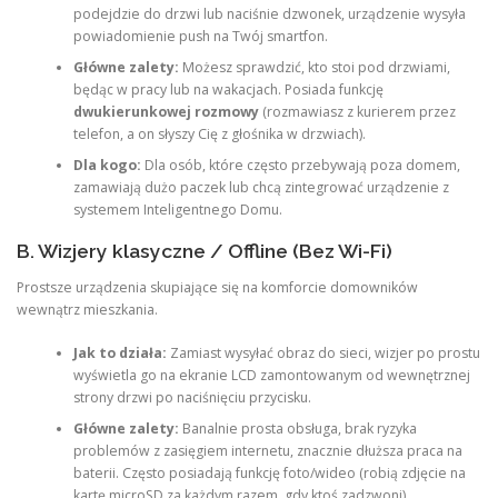
podejdzie do drzwi lub naciśnie dzwonek, urządzenie wysyła
powiadomienie push na Twój smartfon.
Główne zalety:
Możesz sprawdzić, kto stoi pod drzwiami,
będąc w pracy lub na wakacjach. Posiada funkcję
dwukierunkowej rozmowy
(rozmawiasz z kurierem przez
telefon, a on słyszy Cię z głośnika w drzwiach).
Dla kogo:
Dla osób, które często przebywają poza domem,
zamawiają dużo paczek lub chcą zintegrować urządzenie z
systemem Inteligentnego Domu.
B. Wizjery klasyczne / Offline (Bez Wi-Fi)
Prostsze urządzenia skupiające się na komforcie domowników
wewnątrz mieszkania.
Jak to działa:
Zamiast wysyłać obraz do sieci, wizjer po prostu
wyświetla go na ekranie LCD zamontowanym od wewnętrznej
strony drzwi po naciśnięciu przycisku.
Główne zalety:
Banalnie prosta obsługa, brak ryzyka
problemów z zasięgiem internetu, znacznie dłuższa praca na
baterii. Często posiadają funkcję foto/wideo (robią zdjęcie na
kartę microSD za każdym razem, gdy ktoś zadzwoni).