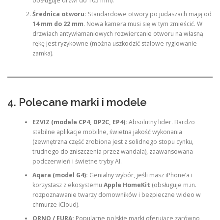
obsługuje drzwi do 105 mm).
Średnica otworu:
Standardowe otwory po judaszach mają od
14 mm do 22 mm
. Nowa kamera musi się w tym zmieścić. W
drzwiach antywłamaniowych rozwiercanie otworu na własną
rękę jest ryzykowne (można uszkodzić stalowe ryglowanie
zamka).
4. Polecane marki i modele
EZVIZ (modele CP4, DP2C, EP4):
Absolutny lider. Bardzo
stabilne aplikacje mobilne, świetna jakość wykonania
(zewnętrzna część zrobiona jest z solidnego stopu cynku,
trudnego do zniszczenia przez wandala), zaawansowana
podczerwień i świetne tryby AI.
Aqara (model G4):
Genialny wybór, jeśli masz iPhone’a i
korzystasz z ekosystemu
Apple HomeKit
(obsługuje m.in.
rozpoznawanie twarzy domowników i bezpieczne wideo w
chmurze iCloud).
ORNO / EURA:
Popularne polskie marki oferujące zarówno