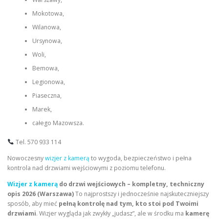
Mokotowa,
Wilanowa,
Ursynowa,
Woli,
Bemowa,
Legionowa,
Piaseczna,
Marek,
całego Mazowsza.
Tel. 570 933 114
Nowoczesny
wizjer z kamerą
to wygoda, bezpieczeństwo i pełna
kontrola nad drzwiami wejściowymi z poziomu telefonu.
Wizjer z kamerą
do drzwi wejściowych – kompletny, techniczny
opis 2026 (Warszawa)
To najprostszy i jednocześnie najskuteczniejszy
sposób, aby mieć
pełną kontrolę nad tym, kto stoi pod Twoimi
drzwiami
. Wizjer wygląda jak zwykły „judasz”, ale w środku ma
kamerę