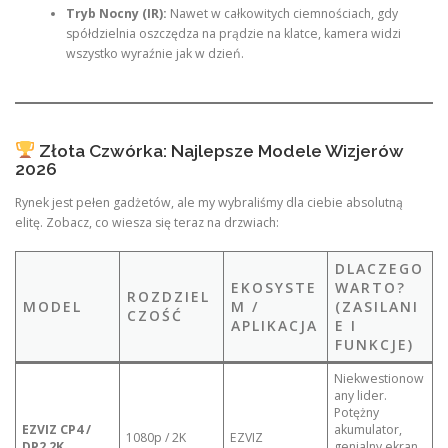
Tryb Nocny (IR):
Nawet w całkowitych ciemnościach, gdy
spółdzielnia oszczędza na prądzie na klatce, kamera widzi
wszystko wyraźnie jak w dzień.
Złota Czwórka: Najlepsze Modele Wizjerów
2026
Rynek jest pełen gadżetów, ale my wybraliśmy dla ciebie absolutną
elitę. Zobacz, co wiesza się teraz na drzwiach:
DLACZEGO
EKOSYSTE
WARTO?
ROZDZIEL
MODEL
M /
(ZASILANI
CZOŚĆ
APLIKACJA
E I
FUNKCJE)
Niekwestionow
any lider.
Potężny
EZVIZ CP4 /
akumulator,
1080p / 2K
EZVIZ
DP2 2K
genialny ekran