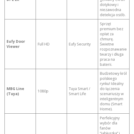
dotykowy i
niezawodna
detekcja osób.
Sprzęt
premium bez
opłat za
chmurę.
Eufy Door
Full HD
Eufy Security
Świetne
Viewer
rozpoznawanie
twarzy i długa
praca na
baterii.
Budżetowy król
polskiego
rynku! Idealny
MBG Line
Tuya Smart /
do łączenia
1080p
(Tuya)
Smart Life
scenariuszy w
inteligentnym
domu (Smart
Home).
Perfekcyjny
wybór dla
fanów
“jabłuszka” i