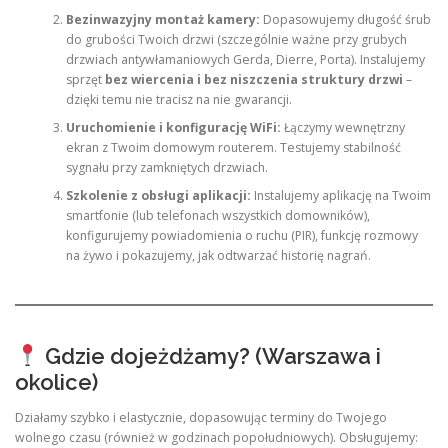
Bezinwazyjny montaż kamery:
Dopasowujemy długość śrub
do grubości Twoich drzwi (szczególnie ważne przy grubych
drzwiach antywłamaniowych Gerda, Dierre, Porta). Instalujemy
sprzęt
bez wiercenia i bez niszczenia struktury drzwi
–
dzięki temu nie tracisz na nie gwarancji.
Uruchomienie i konfigurację WiFi:
Łączymy wewnętrzny
ekran z Twoim domowym routerem. Testujemy stabilność
sygnału przy zamkniętych drzwiach.
Szkolenie z obsługi aplikacji:
Instalujemy aplikację na Twoim
smartfonie (lub telefonach wszystkich domowników),
konfigurujemy powiadomienia o ruchu (PIR), funkcję rozmowy
na żywo i pokazujemy, jak odtwarzać historię nagrań.
Gdzie dojeżdżamy? (Warszawa i
okolice)
Działamy szybko i elastycznie, dopasowując terminy do Twojego
wolnego czasu (również w godzinach popołudniowych). Obsługujemy: