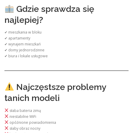
Gdzie sprawdza się
najlepiej?
✔ mieszkania w bloku
✔ apartamenty
✔ wynajem mieszkań
✔ domy jednorodzinne
✔ biura i lokale usługowe
Najczęstsze problemy
tanich modeli
słaba bateria zimą
niestabilne WiFi
opóźnione powiadomienia
słaby obraz nocny