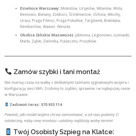
Dzielnice Warszawy:
Mokotów, Ursynów, Wilanów, Wola,
Bemowo, Bielany, Żoliborz, Śródmieście, Ochota, Włochy,
Ursus, Praga Północ, Praga Południe, Targówek, Białołęka,
Rembertów, Wawer, Wesoła.
Okolice (bliskie Mazowsze):
Jabłonna, Legionowo, Łomianki,
Marki, Ząbki, Zielonka, Piaseczno, Pruszków.
Zamów szybki i tani montaż
Nie marnuj czasu na walkę z delikatnymi taśmami sygnałowymi wizjera i
konfiguracją sieci WiFi. Zrobimy to szybko, sprawnie i w najlepszej cenie
w Warszawie.
Zadzwoń teraz: 570 933 114
Powiedz, jaki model wizjera chcesz zamontować, a od razu podamy Ci
ostateczną, niską cenę montażu i ustalimy najbliższy wolny termin!
Twój Osobisty Szpieg na Klatce: