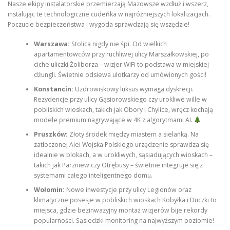
Nasze ekipy instalatorskie przemierzają Mazowsze wzdłuż i wszerz,
instalując te technologiczne cudeńka w najróżniejszych lokalizacjach.
Poczucie bezpieczeństwa i wygoda sprawdzają się wszędzie!
Warszawa:
Stolica nigdy nie śpi. Od wielkich
apartamentowców przy ruchliwej ulicy Marszałkowskiej, po
ciche uliczki Żoliborza – wizjer WiFi to podstawa w miejskiej
dżungli. Świetnie odsiewa ulotkarzy od umówionych gości!
Konstancin:
Uzdrowiskowy luksus wymaga dyskrecji.
Rezydencje przy ulicy Gąsiorowskiego czy urokliwe wille w
pobliskich wioskach, takich jak Obory i Chylice, wręcz kochają
modele premium nagrywające w 4K z algorytmami AI.
Pruszków:
Złoty środek między miastem a sielanką. Na
zatłoczonej Alei Wojska Polskiego urządzenie sprawdza się
idealnie w blokach, a w urokliwych, sąsiadujących wioskach –
takich jak Parzniew czy Otrębusy – świetnie integruje się z
systemami całego inteligentnego domu.
Wołomin:
Nowe inwestycje przy ulicy Legionów oraz
klimatyczne posesje w pobliskich wioskach Kobyłka i Duczki to
miejsca, gdzie bezinwazyjny montaż wizjerów bije rekordy
popularności. Sąsiedzki monitoring na najwyższym poziomie!