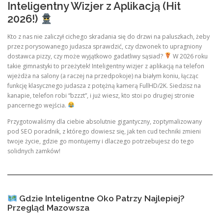
Inteligentny Wizjer z Aplikacją (Hit
2026!)
Kto z nas nie zaliczył cichego skradania się do drzwi na paluszkach, żeby
przez porysowanego judasza sprawdzić, czy dzwonek to upragniony
dostawca pizzy, czy może wyjątkowo gadatliwy sąsiad?
W 2026 roku
takie gimnastyki to przeżytek! Inteligentny wizjer z aplikacją na telefon
wjeżdża na salony (a raczej na przedpokoje) na białym koniu, łącząc
funkcję klasycznego judasza z potężną kamerą FullHD/2K. Siedzisz na
kanapie, telefon robi “bzzzt”, i już wiesz, kto stoi po drugiej stronie
pancernego wejścia.
Przygotowaliśmy dla ciebie absolutnie gigantyczny, zoptymalizowany
pod SEO poradnik, z którego dowiesz się, jak ten cud techniki zmieni
twoje życie, gdzie go montujemy i dlaczego potrzebujesz do tego
solidnych zamków!
Gdzie Inteligentne Oko Patrzy Najlepiej?
Przegląd Mazowsza