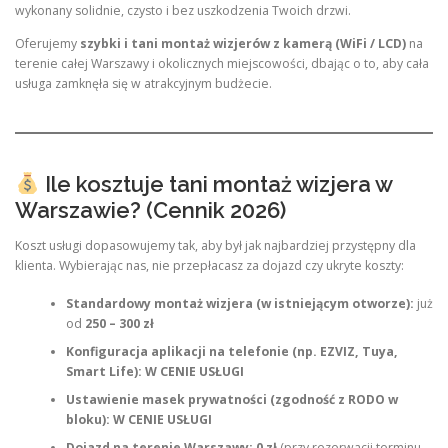
wykonany solidnie, czysto i bez uszkodzenia Twoich drzwi.
Oferujemy
szybki i tani montaż wizjerów z kamerą (WiFi / LCD)
na
terenie całej Warszawy i okolicznych miejscowości, dbając o to, aby cała
usługa zamknęła się w atrakcyjnym budżecie.
Ile kosztuje tani montaż wizjera w
Warszawie? (Cennik 2026)
Koszt usługi dopasowujemy tak, aby był jak najbardziej przystępny dla
klienta. Wybierając nas, nie przepłacasz za dojazd czy ukryte koszty:
Standardowy montaż wizjera (w istniejącym otworze):
już
od
250 – 300 zł
Konfiguracja aplikacji na telefonie (np. EZVIZ, Tuya,
Smart Life):
W CENIE USŁUGI
Ustawienie masek prywatności (zgodność z RODO w
bloku):
W CENIE USŁUGI
Dojazd na terenie Warszawy:
0 zł
(przy rezerwacji terminu