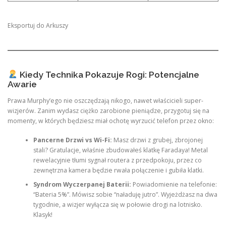
Eksportuj do Arkuszy
Kiedy Technika Pokazuje Rogi: Potencjalne
Awarie
Prawa Murphy’ego nie oszczędzają nikogo, nawet właścicieli super-
wizjerów. Zanim wydasz ciężko zarobione pieniądze, przygotuj się na
momenty, w których będziesz miał ochotę wyrzucić telefon przez okno:
Pancerne Drzwi vs Wi-Fi:
Masz drzwi z grubej, zbrojonej
stali? Gratulacje, właśnie zbudowałeś klatkę Faradaya! Metal
rewelacyjnie tłumi sygnał routera z przedpokoju, przez co
zewnętrzna kamera będzie rwała połączenie i gubiła klatki.
Syndrom Wyczerpanej Baterii:
Powiadomienie na telefonie:
“Bateria 5%”. Mówisz sobie “naładuję jutro”. Wyjeżdżasz na dwa
tygodnie, a wizjer wyłącza się w połowie drogi na lotnisko.
Klasyk!