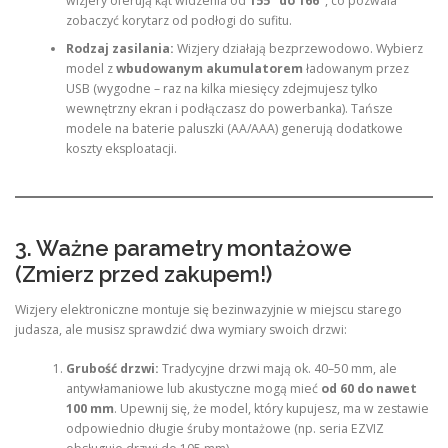
wizjery oferują kąt widzenia od
155° do 166°
, co pozwala
zobaczyć korytarz od podłogi do sufitu.
Rodzaj zasilania:
Wizjery działają bezprzewodowo. Wybierz
model z
wbudowanym akumulatorem
ładowanym przez
USB (wygodne – raz na kilka miesięcy zdejmujesz tylko
wewnętrzny ekran i podłączasz do powerbanka). Tańsze
modele na baterie paluszki (AA/AAA) generują dodatkowe
koszty eksploatacji.
3. Ważne parametry montażowe
(Zmierz przed zakupem!)
Wizjery elektroniczne montuje się bezinwazyjnie w miejscu starego
judasza, ale musisz sprawdzić dwa wymiary swoich drzwi:
Grubość drzwi:
Tradycyjne drzwi mają ok. 40–50 mm, ale
antywłamaniowe lub akustyczne mogą mieć
od 60 do nawet
100 mm
. Upewnij się, że model, który kupujesz, ma w zestawie
odpowiednio długie śruby montażowe (np. seria EZVIZ