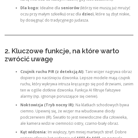
Dla kogo:
Idealne dla
seniorów
(którzy nie muszą już mrużyć
oczu przy małym szkiełku) oraz dla
dzieci
, które są zbyt niskie,
by dosięgnąć do tradycyjnego judasza.
2. Kluczowe funkcje, na które warto
zwrócić uwagę
Czujnik ruchu PIR (z detekcją AI):
Tani wizjer nagrywa obraz
dopiero po naciśnięciu dzwonka. Lepsze modele mają czujnik
ruchu, który wykrywa intruza kręcącego się pod drzwiami, zanim
ten w ogóle dotknie dzwonka. Funkcja AI filtruje fałszywe
alarmy (np. ignoruje poruszające się cienie).
Noktowizja (Tryb nocny IR):
Na klatkach schodowych bywa
ciemno. Upewnij się, że wizjer ma wbudowane diody
podczerwieni (IR). Światło to jest niewidoczne dla człowieka,
ale kamera widzi w ciemności ostry, czarno-biały obraz.
Kąt widzenia:
Im większy, tym mniej martwych stref. Dobre