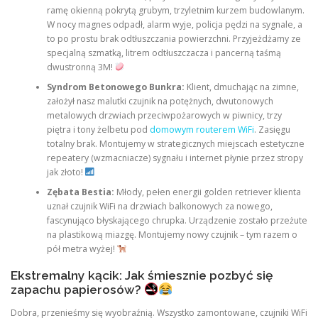
ramę okienną pokrytą grubym, trzyletnim kurzem budowlanym.
W nocy magnes odpadł, alarm wyje, policja pędzi na sygnale, a
to po prostu brak odtłuszczania powierzchni. Przyjeżdżamy ze
specjalną szmatką, litrem odtłuszczacza i pancerną taśmą
dwustronną 3M!
Syndrom Betonowego Bunkra:
Klient, dmuchając na zimne,
założył nasz malutki czujnik na potężnych, dwutonowych
metalowych drzwiach przeciwpożarowych w piwnicy, trzy
piętra i tony żelbetu pod
domowym routerem WiFi
. Zasięgu
totalny brak. Montujemy w strategicznych miejscach estetyczne
repeatery (wzmacniacze) sygnału i internet płynie przez stropy
jak złoto!
Zębata Bestia:
Młody, pełen energii golden retriever klienta
uznał czujnik WiFi na drzwiach balkonowych za nowego,
fascynująco błyskającego chrupka. Urządzenie zostało przeżute
na plastikową miazgę. Montujemy nowy czujnik – tym razem o
pół metra wyżej!
Ekstremalny kącik: Jak śmiesznie pozbyć się
zapachu papierosów?
Dobra, przenieśmy się wyobraźnią. Wszystko zamontowane, czujniki WiFi