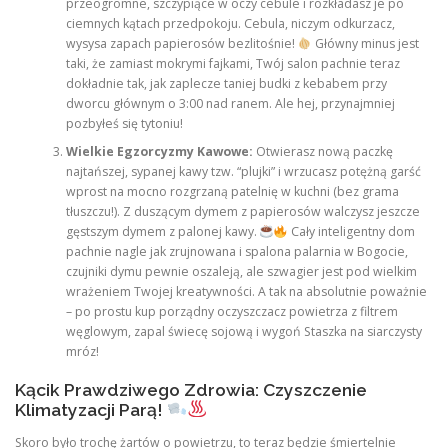
przeogromne, szczypiące w oczy cebule i rozkładasz je po
ciemnych kątach przedpokoju. Cebula, niczym odkurzacz,
wysysa zapach papierosów bezlitośnie!
Główny minus jest
taki, że zamiast mokrymi fajkami, Twój salon pachnie teraz
dokładnie tak, jak zaplecze taniej budki z kebabem przy
dworcu głównym o 3:00 nad ranem. Ale hej, przynajmniej
pozbyłeś się tytoniu!
Wielkie Egzorcyzmy Kawowe:
Otwierasz nową paczkę
najtańszej, sypanej kawy tzw. “plujki” i wrzucasz potężną garść
wprost na mocno rozgrzaną patelnię w kuchni (bez grama
tłuszczu!). Z duszącym dymem z papierosów walczysz jeszcze
gęstszym dymem z palonej kawy.
Cały inteligentny dom
pachnie nagle jak zrujnowana i spalona palarnia w Bogocie,
czujniki dymu pewnie oszaleją, ale szwagier jest pod wielkim
wrażeniem Twojej kreatywności. A tak na absolutnie poważnie
– po prostu kup porządny oczyszczacz powietrza z filtrem
węglowym, zapal świecę sojową i wygoń Staszka na siarczysty
mróz!
Kącik Prawdziwego Zdrowia: Czyszczenie
Klimatyzacji Parą!
Skoro było trochę żartów o powietrzu, to teraz będzie śmiertelnie