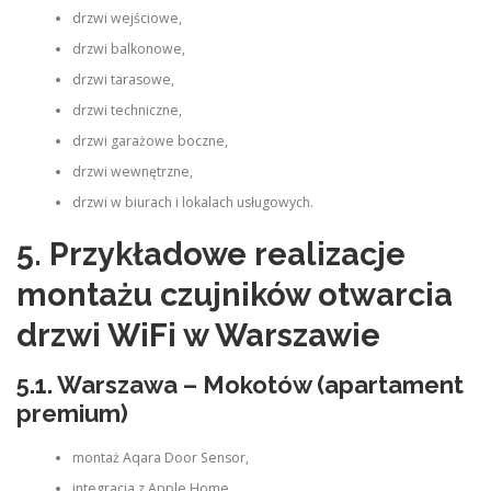
drzwi wejściowe,
drzwi balkonowe,
drzwi tarasowe,
drzwi techniczne,
drzwi garażowe boczne,
drzwi wewnętrzne,
drzwi w biurach i lokalach usługowych.
5. Przykładowe realizacje
montażu czujników otwarcia
drzwi WiFi w Warszawie
5.1. Warszawa – Mokotów (apartament
premium)
montaż Aqara Door Sensor,
integracja z Apple Home,