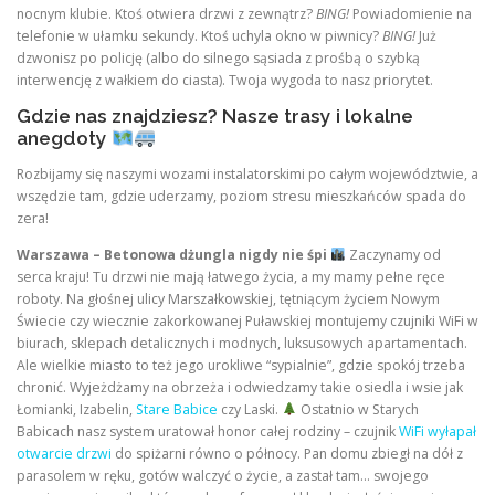
nocnym klubie. Ktoś otwiera drzwi z zewnątrz?
BING!
Powiadomienie na
telefonie w ułamku sekundy. Ktoś uchyla okno w piwnicy?
BING!
Już
dzwonisz po policję (albo do silnego sąsiada z prośbą o szybką
interwencję z wałkiem do ciasta). Twoja wygoda to nasz priorytet.
Gdzie nas znajdziesz? Nasze trasy i lokalne
anegdoty
Rozbijamy się naszymi wozami instalatorskimi po całym województwie, a
wszędzie tam, gdzie uderzamy, poziom stresu mieszkańców spada do
zera!
Warszawa – Betonowa dżungla nigdy nie śpi
Zaczynamy od
serca kraju! Tu drzwi nie mają łatwego życia, a my mamy pełne ręce
roboty. Na głośnej ulicy Marszałkowskiej, tętniącym życiem Nowym
Świecie czy wiecznie zakorkowanej Puławskiej montujemy czujniki WiFi w
biurach, sklepach detalicznych i modnych, luksusowych apartamentach.
Ale wielkie miasto to też jego urokliwe “sypialnie”, gdzie spokój trzeba
chronić. Wyjeżdżamy na obrzeża i odwiedzamy takie osiedla i wsie jak
Łomianki, Izabelin,
Stare Babice
czy Laski.
Ostatnio w Starych
Babicach nasz system uratował honor całej rodziny – czujnik
WiFi wyłapał
otwarcie drzwi
do spiżarni równo o północy. Pan domu zbiegł na dół z
parasolem w ręku, gotów walczyć o życie, a zastał tam… swojego