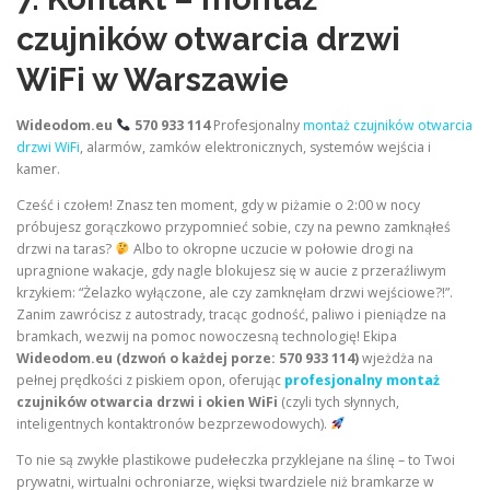
czujników otwarcia drzwi
WiFi w Warszawie
Wideodom.eu
570 933 114
Profesjonalny
montaż czujników otwarcia
drzwi WiFi
, alarmów, zamków elektronicznych, systemów wejścia i
kamer.
Cześć i czołem! Znasz ten moment, gdy w piżamie o 2:00 w nocy
próbujesz gorączkowo przypomnieć sobie, czy na pewno zamknąłeś
drzwi na taras?
Albo to okropne uczucie w połowie drogi na
upragnione wakacje, gdy nagle blokujesz się w aucie z przeraźliwym
krzykiem: “Żelazko wyłączone, ale czy zamknęłam drzwi wejściowe?!”.
Zanim zawrócisz z autostrady, tracąc godność, paliwo i pieniądze na
bramkach, wezwij na pomoc nowoczesną technologię! Ekipa
Wideodom.eu (dzwoń o każdej porze: 570 933 114)
wjeżdża na
pełnej prędkości z piskiem opon, oferując
profesjonalny montaż
czujników otwarcia drzwi i okien WiFi
(czyli tych słynnych,
inteligentnych kontaktronów bezprzewodowych).
To nie są zwykłe plastikowe pudełeczka przyklejane na ślinę – to Twoi
prywatni, wirtualni ochroniarze, więksi twardziele niż bramkarze w