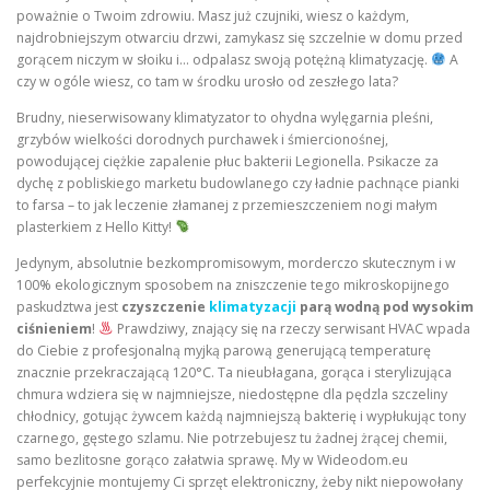
poważnie o Twoim zdrowiu. Masz już czujniki, wiesz o każdym,
najdrobniejszym otwarciu drzwi, zamykasz się szczelnie w domu przed
gorącem niczym w słoiku i… odpalasz swoją potężną klimatyzację.
A
czy w ogóle wiesz, co tam w środku urosło od zeszłego lata?
Brudny, nieserwisowany klimatyzator to ohydna wylęgarnia pleśni,
grzybów wielkości dorodnych purchawek i śmiercionośnej,
powodującej ciężkie zapalenie płuc bakterii Legionella. Psikacze za
dychę z pobliskiego marketu budowlanego czy ładnie pachnące pianki
to farsa – to jak leczenie złamanej z przemieszczeniem nogi małym
plasterkiem z Hello Kitty!
Jedynym, absolutnie bezkompromisowym, morderczo skutecznym i w
100% ekologicznym sposobem na zniszczenie tego mikroskopijnego
paskudztwa jest
czyszczenie
klimatyzacji
parą wodną pod wysokim
ciśnieniem
!
Prawdziwy, znający się na rzeczy serwisant HVAC wpada
do Ciebie z profesjonalną myjką parową generującą temperaturę
znacznie przekraczającą 120°C. Ta nieubłagana, gorąca i sterylizująca
chmura wdziera się w najmniejsze, niedostępne dla pędzla szczeliny
chłodnicy, gotując żywcem każdą najmniejszą bakterię i wypłukując tony
czarnego, gęstego szlamu. Nie potrzebujesz tu żadnej żrącej chemii,
samo bezlitosne gorąco załatwia sprawę. My w Wideodom.eu
perfekcyjnie montujemy Ci sprzęt elektroniczny, żeby nikt niepowołany