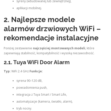
syreny (wbudowanej lub zewnętrznej),
aplikacji mobilnej.
2. Najlepsze modele
alarmów drzwiowych WiFi –
rekomendacje instalacyjne
Poniżej zestawienie
najczęściej montowanych modeli
, które
zapewniają stabilność, kompatybilność i wysoką niezawodność.
2.1.
Tuya WiFi Door Alarm
Typ:
WiFi 2.4 GHz
Funkcje:
syrena 90–120 dB,
powiadomienia push,
integracja z Tuya Smart / Smart Life,
automatyzacje (kamera, światło, alarm),
tryb nocny.