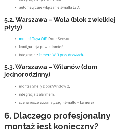
automatyczne włączanie światła LED.
5.2. Warszawa – Wola (blok z wielkiej
płyty)
montaż Tuya WiFi
Door Sensor,
konfiguracja powiadomień,
integracja z
kamerą WiFi przy drzwiach
.
5.3. Warszawa – Wilanów (dom
jednorodzinny)
montaż Shelly Door/Window 2,
integracja z alarmem,
scenariusze automatyzacji (światło + kamera).
6. Dlaczego profesjonalny
montaż jest konieczny?