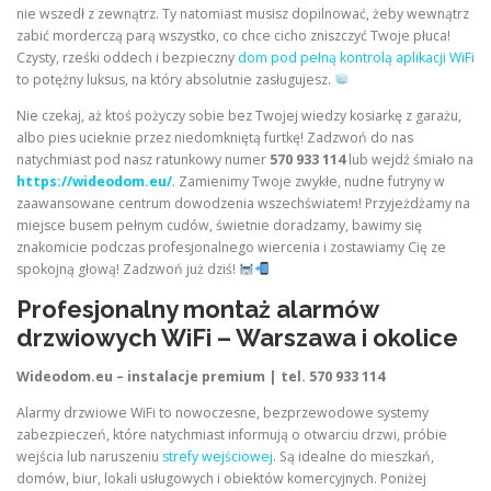
nie wszedł z zewnątrz. Ty natomiast musisz dopilnować, żeby wewnątrz
zabić morderczą parą wszystko, co chce cicho zniszczyć Twoje płuca!
Czysty, rześki oddech i bezpieczny
dom pod pełną kontrolą aplikacji WiFi
to potężny luksus, na który absolutnie zasługujesz.
Nie czekaj, aż ktoś pożyczy sobie bez Twojej wiedzy kosiarkę z garażu,
albo pies ucieknie przez niedomkniętą furtkę! Zadzwoń do nas
natychmiast pod nasz ratunkowy numer
570 933 114
lub wejdź śmiało na
https://wideodom.eu/
. Zamienimy Twoje zwykłe, nudne futryny w
zaawansowane centrum dowodzenia wszechświatem! Przyjeżdżamy na
miejsce busem pełnym cudów, świetnie doradzamy, bawimy się
znakomicie podczas profesjonalnego wiercenia i zostawiamy Cię ze
spokojną głową! Zadzwoń już dziś!
Profesjonalny montaż alarmów
drzwiowych WiFi – Warszawa i okolice
Wideodom.eu – instalacje premium | tel. 570 933 114
Alarmy drzwiowe WiFi to nowoczesne, bezprzewodowe systemy
zabezpieczeń, które natychmiast informują o otwarciu drzwi, próbie
wejścia lub naruszeniu
strefy wejściowej
. Są idealne do mieszkań,
domów, biur, lokali usługowych i obiektów komercyjnych. Poniżej