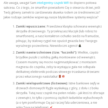
Ale uwaga, uwaga! Sam
inteligentny czujnik WiFi
to dopiero połowa
sukcesu. Co z tego, że smartfon powiadomi Cię o otwarciu drzwi, jeśli
Twój główny zamek to zardzewiała skuwka rodem ze średniowiecza?
Jakie rodzaje zamków wspierają nasze błyskotliwe systemy wejścia?
Zamki wpuszczane:
Prawdziwa klasyka schowana wewnątrz
skrzydła drzwiowego. Ty przekręcasz kluczyk (lub robisz to
smartfonem), a nasz kontaktron cichutko siedzi na framudze,
pilnując, by stalowy rygiel nie opuścił gniazda bez Twojego
wyraźnego pozwolenia. Niewidoczni agenci!
Zamki nawierzchniowe (tzw. “łuczniki”):
Wielkie, często
brzydkie puszki z solidną gałką montowane od wewnątrz.
Czasem musimy się mocno nagimnastykować z montażem
magnesu do czujnika, żeby ta wystająca gała nie odłupała
delikatnej elektroniki podczas siłowego trzaskania drzwiami
przez wkurzonego nastolatka!
Zamki wielopunktowe (listwowe):
Istne bankowe sejfy w
drzwiach domowych! Rygle wyskakują z góry, z dołu i z boku
skrzydła. Tutaj nasz czujnik ma pełen relaks – jak ktoś to sforsuje
z zewnątrz, to tylko z pomocą ciężkich ładunków wybuchowych
(a o tym poinformuje Cię już raczej fala uderzeniowa, a nie
apka Tuya na telefonie).