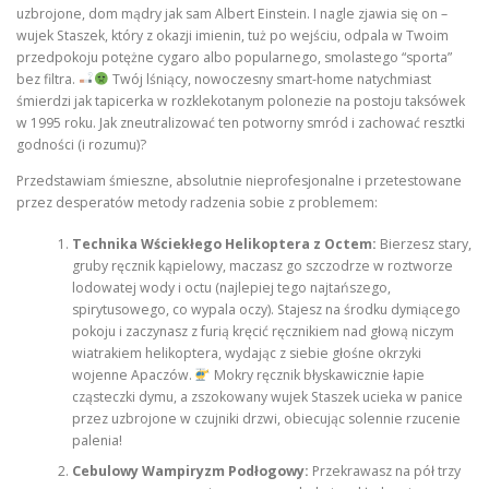
uzbrojone, dom mądry jak sam Albert Einstein. I nagle zjawia się on –
wujek Staszek, który z okazji imienin, tuż po wejściu, odpala w Twoim
przedpokoju potężne cygaro albo popularnego, smolastego “sporta”
bez filtra.
Twój lśniący, nowoczesny smart-home natychmiast
śmierdzi jak tapicerka w rozklekotanym polonezie na postoju taksówek
w 1995 roku. Jak zneutralizować ten potworny smród i zachować resztki
godności (i rozumu)?
Przedstawiam śmieszne, absolutnie nieprofesjonalne i przetestowane
przez desperatów metody radzenia sobie z problemem:
Technika Wściekłego Helikoptera z Octem:
Bierzesz stary,
gruby ręcznik kąpielowy, maczasz go szczodrze w roztworze
lodowatej wody i octu (najlepiej tego najtańszego,
spirytusowego, co wypala oczy). Stajesz na środku dymiącego
pokoju i zaczynasz z furią kręcić ręcznikiem nad głową niczym
wiatrakiem helikoptera, wydając z siebie głośne okrzyki
wojenne Apaczów.
Mokry ręcznik błyskawicznie łapie
cząsteczki dymu, a zszokowany wujek Staszek ucieka w panice
przez uzbrojone w czujniki drzwi, obiecując solennie rzucenie
palenia!
Cebulowy Wampiryzm Podłogowy:
Przekrawasz na pół trzy