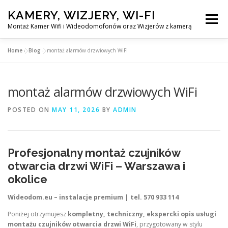
Skip
KAMERY, WIZJERY, WI-FI
to
Menu
content
Montaż Kamer Wifi i Wideodomofonów oraz Wizjerów z kamerą
Home
»
Blog
»
montaż alarmów drzwiowych WiFi
GŁÓWNA
MONTAŻ KAMER WIFI W WARSZAWA
montaż alarmów drzwiowych WiFi
MONTAŻ WIDEDOMOFONÓW
POSTED ON
MAY 11, 2026
BY
ADMIN
MONTAŻU WIZJERÓW Z KAMERĄ
BLOG
Profesjonalny montaż czujników
EN
otwarcia drzwi WiFi – Warszawa i
KONTAKT
okolice
Wideodom.eu – instalacje premium | tel. 570 933 114
Poniżej otrzymujesz
kompletny, techniczny, ekspercki opis usługi
montażu czujników otwarcia drzwi WiFi
, przygotowany w stylu