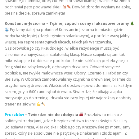
spasionego jamnika, który cudem sforsował klamkę i właśnie na zimno
pochłaniał pęto podwawelskiej!
Dowód zbrodni wysłany na apkę,
pies na diecie, sprawa zamknięta!
Konstancin-Jeziorna – Tężnie, zapach sosny i luksusowe bramy
Pędzimy dalej na południe! Konstancin-Jeziorna to miasto, gdzie
oddycha się lepiej (dzięki tężniom solankowym), a portfele ważą jakby
więcej. Na reprezentacyjnych ulicach, takich jak Warszawska,
Gąsiorowskiego czy Piłsudskiego, wielkie rezydencje muszą być
chronione z najwyższą, instalatorską klasą. Nasze czujniki są tam tak
mikroskopijne i dobierane pod kolor, że nie zakłócają perfekcyjnego
feng-shui na zabytkowych, dębowych drzwiach. Odwiedzamy też
pobliskie, niezwykle malownicze wsie: Obory, Czernidła, Habdzin czy
Bielawę. W Oborach zamontowaliśmy czujnik na drewnianej bramie do
przydomowej drewutni. Właściciel dostawał powiadomienia za każdym
razem, gdy o 6:00 rano rąbał drewno. Stwierdził, że pikająca apka
motywuje go do treningu drwala sto razy lepiej niż najdroższy osobisty
trener na siłowni!
Pruszków
– Twierdze nie do zdobycia
Pruszków to miasto z
solidnymi tradycjami, gdzie bezpieczeństwo to rzecz święta. Na ulicy
Bolesława Prusa, Alei Wojska Polskiego czy Kraszewskiego montujemy
sprzęt, który się absolutnie nie patyczkuje z hakerami i złodziejami. Z