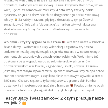
Pruszkowa wsiadamy w nasze instalatorskie rakiety i pędzimy do
pobliskich, zielonych enklaw spokoju: Kanie, Otrębusy, Komorów, Nowa
Wieś, Pęcice. W Komorowie mieliśmy klienta, który zażyczył sobie
dyskretny czujnik na drzwiczkach od drogocennego barku z wiekową
whisky.
Za każdym razem, gdy jego dorastający syn próbował
zorganizować nielegalną “degustację”, smartfon taty wył jak syrena
strażacka na całą firmę. Cyfrowa profilaktyka wychowawcza to
podstawa!
Wołomin – Czysty sygnał za miastem
I wreszcie nasza wschodnia
ściana dumy – Wołomin! Na ulicy Wileńskiej, Legionów czy Sasina
codziennie instalujemy dziesiątki czujników otwarcia w nowoczesnych
segmentach i wspaniałych domach jednorodzinnych. Wołomin to też
doskonała baza wypadowa do absolutnie urokliwych terenów i
podwarszawskich wsi. Duczki, Zagościniec, Lipinki, Kobyłka, Czarna –
jesteśmy tam stałymi bywalcami! W Lipinkach uratowaliśmy chłopa przed
stanem przedzawałowym. Czujnik na oknie tarasowym wywołał alarm o
3:00 rano. Okazało się, że to tylko miejscowy, ogromny dzik Pumba
postanowił z impetem podrapać się o framugę.
Powiadomienie push
przyszło na telefon szybciej, niż dzik zdążył chrząknąć z zachwytu!
Fascynujący świat zamków: Z czym pracują nasze
czujniki?