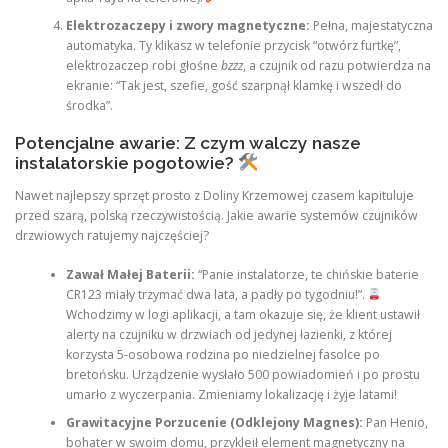
Elektrozaczepy i zwory magnetyczne:
Pełna, majestatyczna
automatyka. Ty klikasz w telefonie przycisk “otwórz furtkę”,
elektrozaczep robi głośne
bzzz
, a czujnik od razu potwierdza na
ekranie: “Tak jest, szefie, gość szarpnął klamkę i wszedł do
środka”.
Potencjalne awarie: Z czym walczy nasze
instalatorskie pogotowie?
Nawet najlepszy sprzęt prosto z Doliny Krzemowej czasem kapituluje
przed szarą, polską rzeczywistością. Jakie awarie systemów czujników
drzwiowych ratujemy najczęściej?
Zawał Małej Baterii:
“Panie instalatorze, te chińskie baterie
CR123 miały trzymać dwa lata, a padły po tygodniu!”.
Wchodzimy w logi aplikacji, a tam okazuje się, że klient ustawił
alerty na czujniku w drzwiach od jedynej łazienki, z której
korzysta 5-osobowa rodzina po niedzielnej fasolce po
bretońsku. Urządzenie wysłało 500 powiadomień i po prostu
umarło z wyczerpania. Zmieniamy lokalizację i żyje latami!
Grawitacyjne Porzucenie (Odklejony Magnes):
Pan Henio,
bohater w swoim domu, przykleił element magnetyczny na