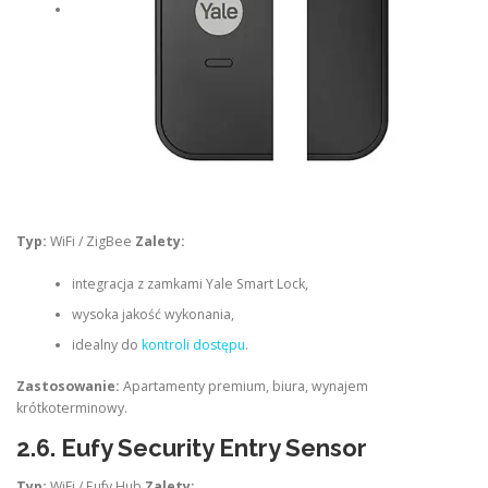
Typ:
WiFi / ZigBee
Zalety:
integracja z zamkami Yale Smart Lock,
wysoka jakość wykonania,
idealny do
kontroli dostępu
.
Zastosowanie:
Apartamenty premium, biura, wynajem
krótkoterminowy.
2.6.
Eufy Security Entry Sensor
Typ:
WiFi / Eufy Hub
Zalety: