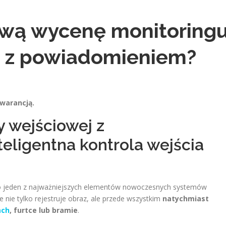
wą wycenę monitoring
j z powiadomieniem?
gwarancją.
y wejściowej z
eligentna kontrola wejścia
 jeden z najważniejszych elementów nowoczesnych systemów
 nie tylko rejestruje obraz, ale przede wszystkim
natychmiast
ach
, furtce lub bramie
.