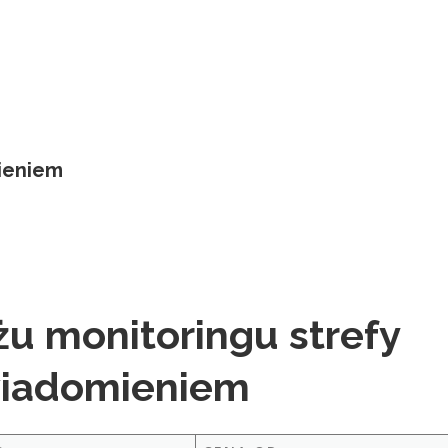
ieniem
u monitoringu strefy
wiadomieniem