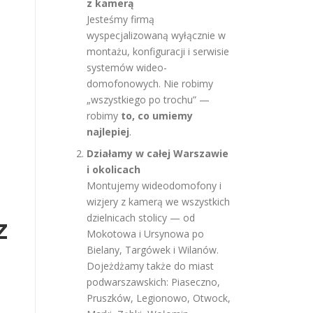
z kamerą
Jesteśmy firmą
wyspecjalizowaną wyłącznie w
montażu, konfiguracji i serwisie
systemów wideo-
domofonowych. Nie robimy
„wszystkiego po trochu” —
robimy
to, co umiemy
najlepiej
.
Działamy w całej Warszawie
i okolicach
Montujemy wideodomofony i
wizjery z kamerą we wszystkich
dzielnicach stolicy — od
z
Mokotowa i Ursynowa po
Bielany, Targówek i Wilanów.
Dojeżdżamy także do miast
podwarszawskich: Piaseczno,
Pruszków, Legionowo, Otwock,