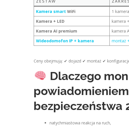
ZESTAW
ZAKRE
Kamera smart
WiFi
1 kamer
Kamera + LED
kamera +
Kamera AI premium
kamera A
Wideodomofon IP + kamera
montaż +
Ceny obejmują: ✔ dojazd ✔ montaż ✔ konfigurację 
Dlaczego moni
powiadomieniem 
bezpieczeństwa 
natychmiastowa reakcja na ruch,