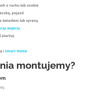
h o ruchu lub osobie
aczkę, pojazd
 światłem lub syreną
przy wejściu
 ColorVu)
ą i
Smart Home
ania montujemy?
iem
oby.