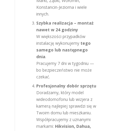
Marki, Ząbki, Wołomin,
Konstancin-Jeziorna i wiele
innych.
Szybka realizacja – montaż
nawet w 24 godziny
W większości przypadków
instalację wykonujemy
tego
samego lub następnego
dnia
.
Pracujemy 7 dni w tygodniu —
bo bezpieczeństwo nie może
czekać.
Profesjonalny dobór sprzętu
Doradzamy, który model
wideodomofonu lub wizjera z
kamerą najlepiej sprawdzi się w
Twoim domu lub mieszkaniu.
Współpracujemy z uznanymi
markami:
Hikvision, Dahua,