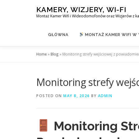
Skip
KAMERY, WIZJERY, WI-FI
to
Montaż Kamer Wifi i Wideodomofonów oraz Wizjerów z k
content
GŁÓWNA
MONTAŻ KAMER WIFI W
Home
»
Blog
»
Monitoring strefy wejściowej z powiadomi
Monitoring strefy wej
POSTED ON
MAY 8, 2026
BY
ADMIN
Monitoring Str