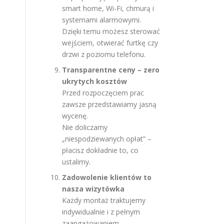
smart home, Wi-Fi, chmurą i
systemami alarmowymi.
Dzięki temu możesz sterować
wejściem, otwierać furtkę czy
drzwi z poziomu telefonu.
Transparentne ceny – zero
ukrytych kosztów
Przed rozpoczęciem prac
zawsze przedstawiamy jasną
wycenę.
Nie doliczamy
„niespodziewanych opłat” –
płacisz dokładnie to, co
ustalimy.
Zadowolenie klientów to
nasza wizytówka
Każdy montaż traktujemy
indywidualnie i z pełnym
zaangażowaniem.