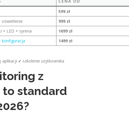
S
CENA OD
a
599 zł
 oświetlenie
999 zł
I + LED + syrena
1699 zł
 konfiguracja
1499 zł
aplikacji ✔ szkolenie użytkownika
toring z
to standard
2026?