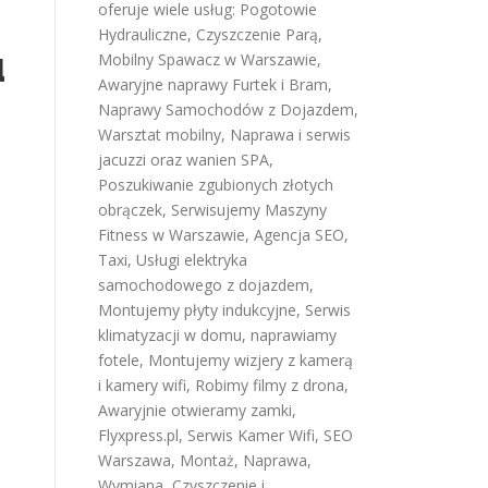
oferuje wiele usług:
Pogotowie
Hydrauliczne
,
Czyszczenie Parą
,
u
Mobilny Spawacz w Warszawie
,
Awaryjne naprawy Furtek i Bram
,
Naprawy Samochodów z Dojazdem
,
Warsztat mobilny
,
Naprawa i serwis
jacuzzi oraz wanien SPA
,
Poszukiwanie zgubionych złotych
obrączek
,
Serwisujemy Maszyny
Fitness w Warszawie
,
Agencja SEO
,
Taxi
,
Usługi elektryka
samochodowego z dojazdem
,
Montujemy płyty indukcyjne
,
Serwis
klimatyzacji w domu
,
naprawiamy
fotele
,
Montujemy wizjery z kamerą
i kamery wifi
,
Robimy filmy z drona
,
Awaryjnie otwieramy zamki
,
Flyxpress.pl
,
Serwis Kamer Wifi
,
SEO
Warszawa
,
Montaż, Naprawa,
Wymiana, Czyszczenie i