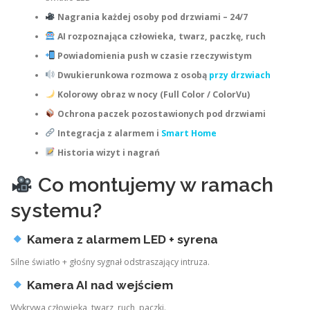
Nagrania każdej osoby pod drzwiami – 24/7
AI rozpoznająca człowieka, twarz, paczkę, ruch
Powiadomienia push w czasie rzeczywistym
Dwukierunkowa rozmowa z osobą
przy drzwiach
Kolorowy obraz w nocy (Full Color / ColorVu)
Ochrona paczek pozostawionych pod drzwiami
Integracja z alarmem i
Smart Home
Historia wizyt i nagrań
Co montujemy w ramach
systemu?
Kamera z alarmem LED + syrena
Silne światło + głośny sygnał odstraszający intruza.
Kamera AI nad wejściem
Wykrywa człowieka, twarz, ruch, paczki.