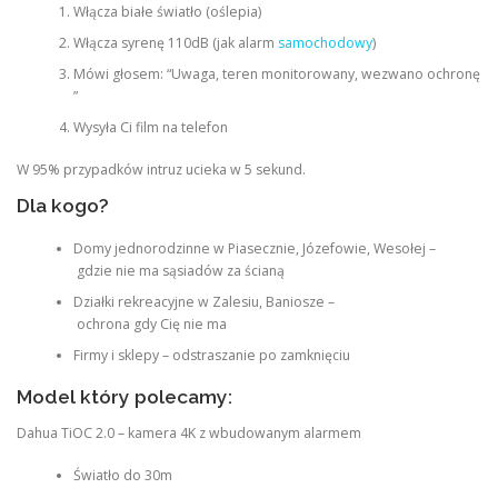
Włącza białe światło (oślepia)
Włącza syrenę 110dB (jak alarm
samochodowy
)
Mówi głosem: “Uwaga, teren monitorowany, wezwano ochronę
”
Wysyła Ci film na telefon
W 95% przypadków intruz ucieka w 5 sekund.
Dla kogo?
Domy jednorodzinne w Piasecznie, Józefowie, Wesołej –
gdzie nie ma sąsiadów za ścianą
Działki rekreacyjne w Zalesiu, Baniosze –
ochrona gdy Cię nie ma
Firmy i sklepy – odstraszanie po zamknięciu
Model który polecamy:
Dahua TiOC 2.0 – kamera 4K z wbudowanym alarmem
Światło do 30m