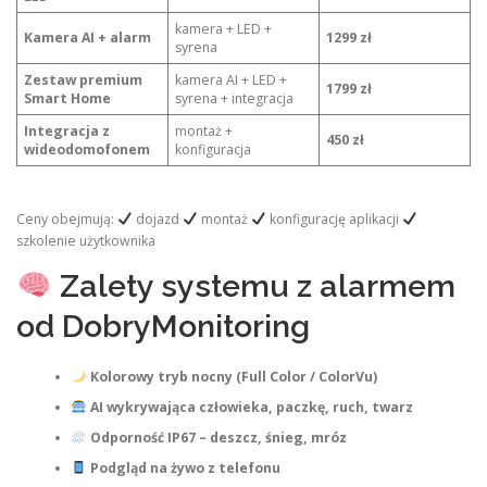
kamera + LED +
Kamera AI + alarm
1299 zł
syrena
Zestaw premium
kamera AI + LED +
1799 zł
Smart Home
syrena + integracja
Integracja z
montaż +
450 zł
wideodomofonem
konfiguracja
Ceny obejmują:
dojazd
montaż
konfigurację aplikacji
szkolenie użytkownika
Zalety systemu z alarmem
od DobryMonitoring
Kolorowy tryb nocny (Full Color / ColorVu)
AI wykrywająca człowieka, paczkę, ruch, twarz
Odporność IP67 – deszcz, śnieg, mróz
Podgląd na żywo z telefonu