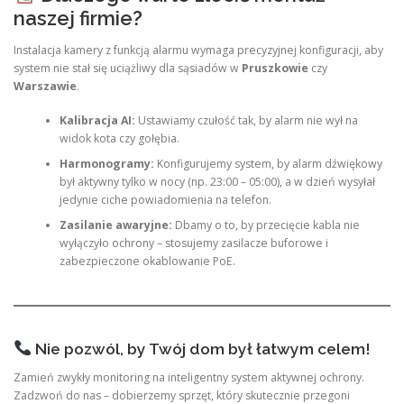
naszej firmie?
Instalacja kamery z funkcją alarmu wymaga precyzyjnej konfiguracji, aby
system nie stał się uciążliwy dla sąsiadów w
Pruszkowie
czy
Warszawie
.
Kalibracja AI:
Ustawiamy czułość tak, by alarm nie wył na
widok kota czy gołębia.
Harmonogramy:
Konfigurujemy system, by alarm dźwiękowy
był aktywny tylko w nocy (np. 23:00 – 05:00), a w dzień wysyłał
jedynie ciche powiadomienia na telefon.
Zasilanie awaryjne:
Dbamy o to, by przecięcie kabla nie
wyłączyło ochrony – stosujemy zasilacze buforowe i
zabezpieczone okablowanie PoE.
Nie pozwól, by Twój dom był łatwym celem!
Zamień zwykły monitoring na inteligentny system aktywnej ochrony.
Zadzwoń do nas – dobierzemy sprzęt, który skutecznie przegoni