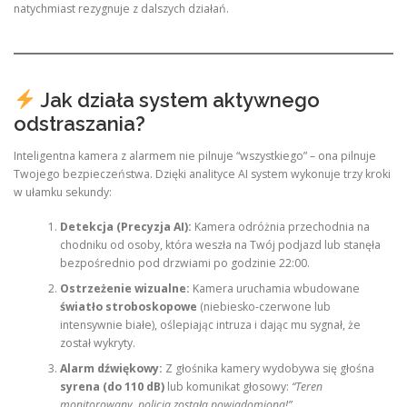
natychmiast rezygnuje z dalszych działań.
Jak działa system aktywnego
odstraszania?
Inteligentna kamera z alarmem nie pilnuje “wszystkiego” – ona pilnuje
Twojego bezpieczeństwa. Dzięki analityce AI system wykonuje trzy kroki
w ułamku sekundy:
Detekcja (Precyzja AI):
Kamera odróżnia przechodnia na
chodniku od osoby, która weszła na Twój podjazd lub stanęła
bezpośrednio pod drzwiami po godzinie 22:00.
Ostrzeżenie wizualne:
Kamera uruchamia wbudowane
światło stroboskopowe
(niebiesko-czerwone lub
intensywnie białe), oślepiając intruza i dając mu sygnał, że
został wykryty.
Alarm dźwiękowy:
Z głośnika kamery wydobywa się głośna
syrena (do 110 dB)
lub komunikat głosowy:
“Teren
monitorowany, policja została powiadomiona!”
.