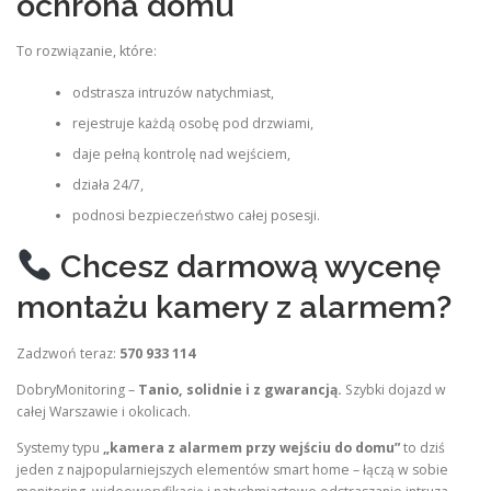
ochrona domu
To rozwiązanie, które:
odstrasza intruzów natychmiast,
rejestruje każdą osobę pod drzwiami,
daje pełną kontrolę nad wejściem,
działa 24/7,
podnosi bezpieczeństwo całej posesji.
Chcesz darmową wycenę
montażu kamery z alarmem?
Zadzwoń teraz:
570 933 114
DobryMonitoring –
Tanio, solidnie i z gwarancją.
Szybki dojazd w
całej Warszawie i okolicach.
Systemy typu
„kamera z alarmem przy wejściu do domu”
to dziś
jeden z najpopularniejszych elementów smart home – łączą w sobie