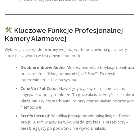
Kluczowe Funkcje Profesjonalnej
Kamery Alarmowej
Wybierając sprzęt do ochrony wejścia, warto postawić na parametry,
które nie zawiodą w krytycznym momencie:
Dwukierunkowe Audio:
Możesz osobiście krzyknąć do intruza
przez telefon:
“Widzę cię, odsuń się od drzwi!”
. To często
skuteczniejsze niż sama syrena.
ColorVu / FullColor:
Nawet gdy wyje syrena, kamera musi
nagrywać w pełnym kolorze. To pozwala na identyfikację koloru
bluzy, tatuaży czy marki auta, co przy czarno-białym obrazie jest
niemożliwe.
Strefy Intruzji:
W aplikacji rysujemy wirtualną linię na Twoim
progu. Alarm włączy się tylko wtedy, gdy ktoś ją przekroczy –
pies biegający po podwórku nie wywoła hałasu.