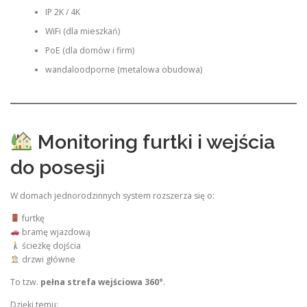
IP 2K / 4K
WiFi (dla mieszkań)
PoE (dla domów i firm)
wandaloodporne (metalowa obudowa)
Monitoring furtki i wejścia
do posesji
W domach jednorodzinnych system rozszerza się o:
furtkę
bramę wjazdową
ścieżkę dojścia
drzwi główne
To tzw.
pełna strefa wejściowa 360°
.
Dzięki temu: