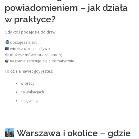
powiadomieniem – jak działa
w praktyce?
Gdy ktoś podejdzie do drzwi:
dostajesz alert
widzisz obraz na żywo
możesz mówić przez kamerę
nagranie zapisuje się automatycznie
To działa nawet gdy jesteś:
w pracy
na wakacjach
za granicą
Warszawa i okolice – gdzie