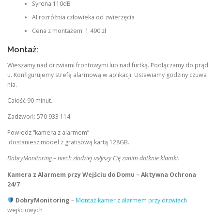
Syrena 110dB
AI rozróżnia człowieka od zwierzęcia
Cena z montażem: 1 490 zł
Montaż:
Wieszamy nad drzwiami frontowymi lub nad furtką. Podłączamy do prąd
u. Konfigurujemy strefę alarmową w aplikacji. Ustawiamy godziny czuwa
nia.
Całość 90 minut.
Zadzwoń: 570 933 114
Powiedz “kamera z alarmem” –
dostaniesz model z gratisową kartą 128GB.
DobryMonitoring – niech złodziej usłyszy Cię zanim dotknie klamki.
Kamera z Alarmem przy Wejściu do Domu – Aktywna Ochrona
24/7
DobryMonitoring
–
Montaż kamer z alarmem przy drzwiach
wejściowych