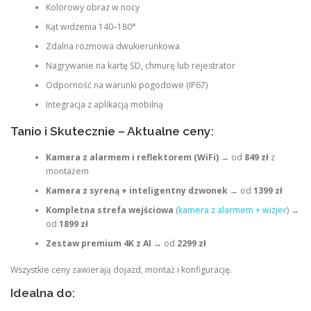
Kolorowy obraz w nocy
Kąt widzenia 140–180°
Zdalna rozmowa dwukierunkowa
Nagrywanie na kartę SD, chmurę lub rejestrator
Odporność na warunki pogodowe (IP67)
Integracja z aplikacją mobilną
Tanio i Skutecznie – Aktualne ceny:
Kamera z alarmem i reflektorem (WiFi)
→ od
849 zł
z
montażem
Kamera z syreną + inteligentny dzwonek
→ od
1399 zł
Kompletna strefa wejściowa
(
kamera z alarmem + wizjer
) →
od
1899 zł
Zestaw premium 4K z AI
→ od
2299 zł
Wszystkie ceny zawierają dojazd, montaż i konfigurację.
Idealna do: