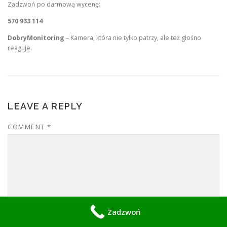
Zadzwoń po darmową wycenę:
570 933 114
DobryMonitoring
– Kamera, która nie tylko patrzy, ale też głośno
reaguje.
LEAVE A REPLY
COMMENT
*
Zadzwoń