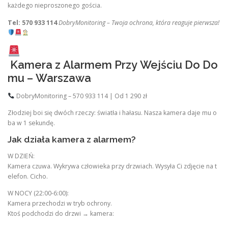
każdego nieproszonego gościa.
Tel: 570 933 114
DobryMonitoring – Twoja ochrona, która reaguje pierwsza!
Kamera z Alarmem Przy Wejściu Do Do
mu – Warszawa
DobryMonitoring – 570 933 114 | Od 1 290 zł
Złodziej boi się dwóch rzeczy: światła i hałasu. Nasza kamera daje mu o
ba w 1 sekundę.
Jak działa kamera z alarmem?
W DZIEŃ:
Kamera czuwa. Wykrywa człowieka przy drzwiach. Wysyła Ci zdjęcie na t
elefon. Cicho.
W NOCY (22:00-6:00):
Kamera przechodzi w tryb ochrony.
Ktoś podchodzi do drzwi → kamera: