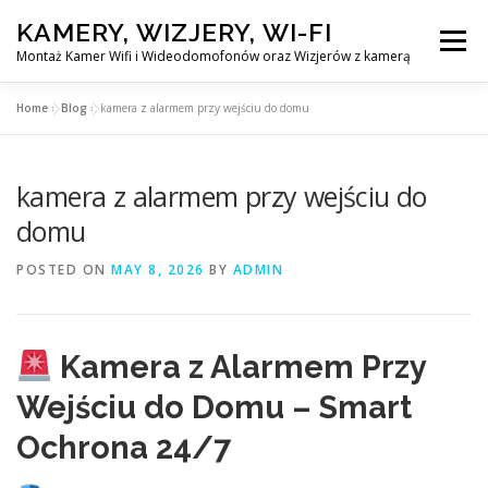
Skip
KAMERY, WIZJERY, WI-FI
to
Menu
content
Montaż Kamer Wifi i Wideodomofonów oraz Wizjerów z kamerą
Home
»
Blog
»
kamera z alarmem przy wejściu do domu
GŁÓWNA
MONTAŻ KAMER WIFI W WARSZAWA
kamera z alarmem przy wejściu do
MONTAŻ WIDEDOMOFONÓW
domu
POSTED ON
MAY 8, 2026
BY
ADMIN
MONTAŻU WIZJERÓW Z KAMERĄ
BLOG
EN
Kamera z Alarmem Przy
KONTAKT
Wejściu do Domu – Smart
Ochrona 24/7