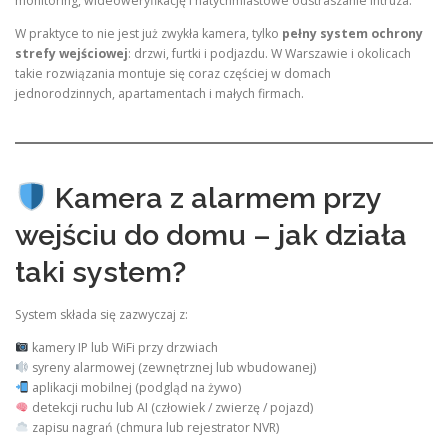
monitoring, wideoweryfikację i natychmiastowe odstraszanie intruza.
W praktyce to nie jest już zwykła kamera, tylko
pełny system ochrony
strefy wejściowej
: drzwi, furtki i podjazdu. W Warszawie i okolicach
takie rozwiązania montuje się coraz częściej w domach
jednorodzinnych, apartamentach i małych firmach.
Kamera z alarmem przy
wejściu do domu – jak działa
taki system?
System składa się zazwyczaj z:
kamery IP lub WiFi przy drzwiach
syreny alarmowej (zewnętrznej lub wbudowanej)
aplikacji mobilnej (podgląd na żywo)
detekcji ruchu lub AI (człowiek / zwierzę / pojazd)
zapisu nagrań (chmura lub rejestrator NVR)