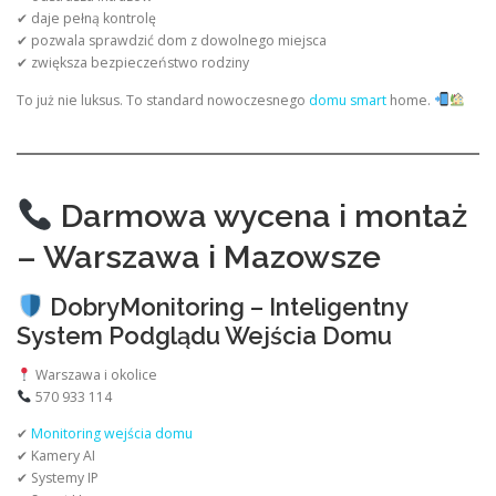
✔ daje pełną kontrolę
✔ pozwala sprawdzić dom z dowolnego miejsca
✔ zwiększa bezpieczeństwo rodziny
To już nie luksus. To standard nowoczesnego
domu smart
home.
Darmowa wycena i montaż
– Warszawa i Mazowsze
DobryMonitoring – Inteligentny
System Podglądu Wejścia Domu
Warszawa i okolice
570 933 114
✔
Monitoring wejścia domu
✔ Kamery AI
✔ Systemy IP