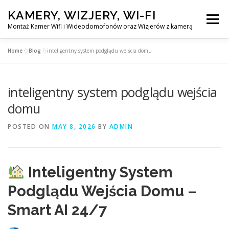
Skip
KAMERY, WIZJERY, WI-FI
to
Menu
content
Montaż Kamer Wifi i Wideodomofonów oraz Wizjerów z kamerą
Home
»
Blog
»
inteligentny system podglądu wejścia domu
GŁÓWNA
MONTAŻ KAMER WIFI W WARSZAWA
inteligentny system podglądu wejścia
MONTAŻ WIDEDOMOFONÓW
domu
POSTED ON
MAY 8, 2026
BY
ADMIN
MONTAŻU WIZJERÓW Z KAMERĄ
BLOG
EN
Inteligentny System
KONTAKT
Podglądu Wejścia Domu –
Smart AI 24/7