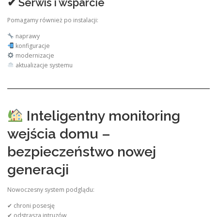
✔ Serwis i wsparcie
Pomagamy również po instalacji:
naprawy
konfiguracje
modernizacje
aktualizacje systemu
Inteligentny monitoring
wejścia domu –
bezpieczeństwo nowej
generacji
Nowoczesny system podglądu:
✔ chroni posesję
✔ odstrasza intruzów