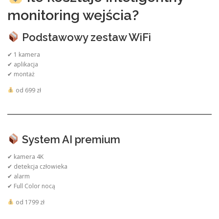
monitoring wejścia?
Podstawowy zestaw WiFi
✔ 1 kamera
✔ aplikacja
✔ montaż
od 699 zł
System AI premium
✔ kamera 4K
✔ detekcja człowieka
✔ alarm
✔ Full Color nocą
od 1799 zł