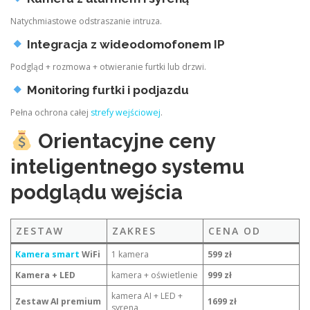
Natychmiastowe odstraszanie intruza.
Integracja z wideodomofonem IP
Podgląd + rozmowa + otwieranie furtki lub drzwi.
Monitoring furtki i podjazdu
Pełna ochrona całej
strefy wejściowej
.
Orientacyjne ceny
inteligentnego systemu
podglądu wejścia
ZESTAW
ZAKRES
CENA OD
Kamera smart
WiFi
1 kamera
599 zł
Kamera + LED
kamera + oświetlenie
999 zł
kamera AI + LED +
Zestaw AI premium
1699 zł
syrena