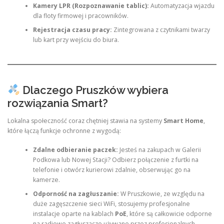
Kamery LPR (Rozpoznawanie tablic):
Automatyzacja wjazdu
dla floty firmowej i pracowników.
Rejestracja czasu pracy:
Zintegrowana z czytnikami twarzy
lub kart przy wejściu do biura.
Dlaczego Pruszków wybiera
rozwiązania Smart?
Lokalna społeczność coraz chętniej stawia na systemy
Smart Home
,
które łączą funkcje ochronne z wygodą:
Zdalne odbieranie paczek:
Jesteś na zakupach w Galerii
Podkowa lub Nowej Stacji? Odbierz połączenie z furtki na
telefonie i otwórz kurierowi zdalnie, obserwując go na
kamerze.
Odporność na zagłuszanie:
W Pruszkowie, ze względu na
duże zagęszczenie sieci WiFi, stosujemy profesjonalne
instalacje oparte na kablach
PoE
, które są całkowicie odporne
na radiowe zagłuszacze używane przez profesjonalnych