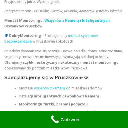
Przyjedziemy jutro. Wycena gratis.
DobryMonitoring – Pruszków, Piastów, Brwinów, Komorów. Jesteśmy lokalnie.
Montaż Monitoringu,
Wizjerów z Kamerą i Inteligentnych
Dzwonków Pruszków
DobryMonitoring
– Profesjonalny
montaż systemów
bezpieczeństwa
w Pruszkowie i okolicach
Pruszków dynamicznie się rozwija – nowe osiedla, domy jednorodzinne,
segmenty i nowoczesne inwestycje wymagają solidnej ochrony.
Oferujemy
szybki, estetyczny i skuteczny montaż monitoringu
dopasowany do potrzeb mieszkańców Pruszkowa.
Specjalizujemy się w Pruszkowie w:
Montażu
wizjerów z kamerą
do mieszkań i domów
Instalacji
inteligentnych dzwonków z kamerą
Monitoringu furtki, bramy i podjazdu
Monitoringu strefy drzwi
wejściowych 24h
Zadzwoń
Kamer zewnętrznych nad drzwiami i elewacją