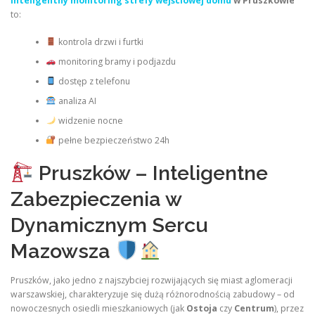
Inteligentny monitoring strefy wejściowej domu
w Pruszkowie
to:
kontrola drzwi i furtki
monitoring bramy i podjazdu
dostęp z telefonu
analiza AI
widzenie nocne
pełne bezpieczeństwo 24h
Pruszków – Inteligentne
Zabezpieczenia w
Dynamicznym Sercu
Mazowsza
Pruszków, jako jedno z najszybciej rozwijających się miast aglomeracji
warszawskiej, charakteryzuje się dużą różnorodnością zabudowy – od
nowoczesnych osiedli mieszkaniowych (jak
Ostoja
czy
Centrum
), przez