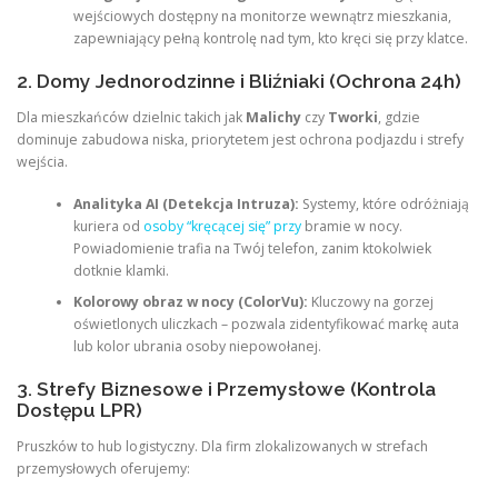
wejściowych dostępny na monitorze wewnątrz mieszkania,
zapewniający pełną kontrolę nad tym, kto kręci się przy klatce.
2. Domy Jednorodzinne i Bliźniaki (Ochrona 24h)
Dla mieszkańców dzielnic takich jak
Malichy
czy
Tworki
, gdzie
dominuje zabudowa niska, priorytetem jest ochrona podjazdu i strefy
wejścia.
Analityka AI (Detekcja Intruza):
Systemy, które odróżniają
kuriera od
osoby “kręcącej się” przy
bramie w nocy.
Powiadomienie trafia na Twój telefon, zanim ktokolwiek
dotknie klamki.
Kolorowy obraz w nocy (ColorVu):
Kluczowy na gorzej
oświetlonych uliczkach – pozwala zidentyfikować markę auta
lub kolor ubrania osoby niepowołanej.
3. Strefy Biznesowe i Przemysłowe (Kontrola
Dostępu LPR)
Pruszków to hub logistyczny. Dla firm zlokalizowanych w strefach
przemysłowych oferujemy: