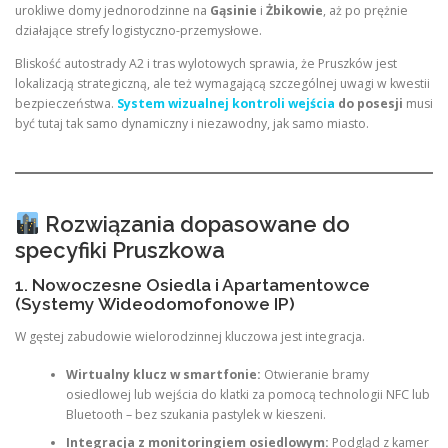
urokliwe domy jednorodzinne na
Gąsinie
i
Żbikowie
, aż po prężnie
działające strefy logistyczno-przemysłowe.
Bliskość autostrady A2 i tras wylotowych sprawia, że Pruszków jest
lokalizacją strategiczną, ale też wymagającą szczególnej uwagi w kwestii
bezpieczeństwa.
System wizualnej kontroli wejścia
do posesji
musi
być tutaj tak samo dynamiczny i niezawodny, jak samo miasto.
Rozwiązania dopasowane do
specyfiki Pruszkowa
1. Nowoczesne Osiedla i Apartamentowce
(Systemy Wideodomofonowe IP)
W gęstej zabudowie wielorodzinnej kluczowa jest integracja.
Wirtualny klucz w smartfonie:
Otwieranie bramy
osiedlowej lub wejścia do klatki za pomocą technologii NFC lub
Bluetooth – bez szukania pastylek w kieszeni.
Integracja z monitoringiem osiedlowym:
Podgląd z kamer