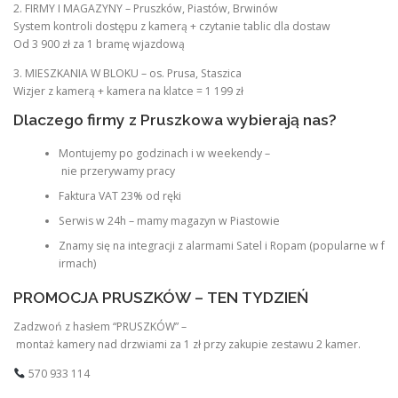
2. FIRMY I MAGAZYNY – Pruszków, Piastów, Brwinów
System kontroli dostępu z kamerą + czytanie tablic dla dostaw
Od 3 900 zł za 1 bramę wjazdową
3. MIESZKANIA W BLOKU – os. Prusa, Staszica
Wizjer z kamerą + kamera na klatce = 1 199 zł
Dlaczego firmy z Pruszkowa wybierają nas?
Montujemy po godzinach i w weekendy –
nie przerywamy pracy
Faktura VAT 23% od ręki
Serwis w 24h – mamy magazyn w Piastowie
Znamy się na integracji z alarmami Satel i Ropam (popularne w f
irmach)
PROMOCJA PRUSZKÓW – TEN TYDZIEŃ
Zadzwoń z hasłem “PRUSZKÓW” –
montaż kamery nad drzwiami za 1 zł przy zakupie zestawu 2 kamer.
570 933 114