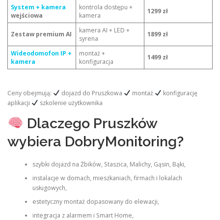
System + kamera
kontrola dostępu +
1299 zł
wejściowa
kamera
kamera AI + LED +
Zestaw premium AI
1899 zł
syrena
Wideodomofon IP +
montaż +
1499 zł
kamera
konfiguracja
Ceny obejmują:
dojazd do Pruszkowa
montaż
konfigurację
aplikacji
szkolenie użytkownika
Dlaczego Pruszków
wybiera DobryMonitoring?
szybki dojazd na Żbików, Staszica, Malichy, Gąsin, Bąki,
instalacje w domach, mieszkaniach, firmach i lokalach
usługowych,
estetyczny montaż dopasowany do elewacji,
integracja z alarmem i Smart Home,