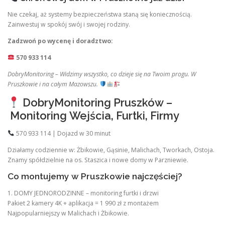
Nie czekaj, aż systemy bezpieczeństwa staną się koniecznością.
Zainwestuj w spokój swój i swojej rodziny.
Zadzwoń po wycenę i doradztwo:
570 933 114
DobryMonitoring – Widzimy wszystko, co dzieje się na Twoim progu. W
Pruszkowie i na całym Mazowszu.
DobryMonitoring Pruszków –
Monitoring Wejścia, Furtki, Firmy
570 933 114 | Dojazd w 30 minut
Działamy codziennie w: Żbikowie, Gąsinie, Malichach, Tworkach, Ostoja.
Znamy spółdzielnie na os. Staszica i nowe domy w Parzniewie.
Co montujemy w Pruszkowie najczęściej?
1. DOMY JEDNORODZINNE – monitoring furtki i drzwi
Pakiet 2 kamery 4K + aplikacja = 1 990 zł z montażem
Najpopularniejszy w Malichach i Żbikowie.