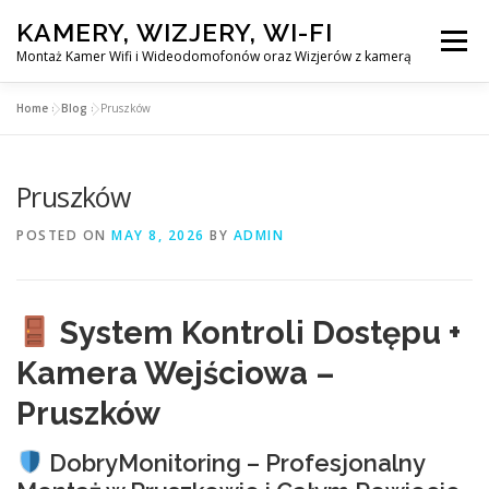
Skip
KAMERY, WIZJERY, WI-FI
to
Menu
content
Montaż Kamer Wifi i Wideodomofonów oraz Wizjerów z kamerą
Home
»
Blog
»
Pruszków
GŁÓWNA
MONTAŻ KAMER WIFI W WARSZAWA
Pruszków
MONTAŻ WIDEDOMOFONÓW
POSTED ON
MAY 8, 2026
BY
ADMIN
MONTAŻU WIZJERÓW Z KAMERĄ
BLOG
System Kontroli Dostępu +
EN
Kamera Wejściowa –
KONTAKT
Pruszków
DobryMonitoring – Profesjonalny