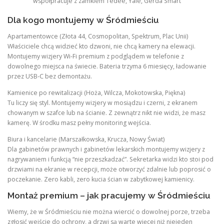
współpracuje z zamkiem Tedee, Yale, Gerda Smart
Dla kogo montujemy w Śródmieściu
Apartamentowce (Złota 44, Cosmopolitan, Spektrum, Plac Unii)
Właściciele chcą widzieć kto dzwoni, nie chcą kamery na elewacji.
Montujemy wizjery Wi-Fi premium z podglądem w telefonie z
dowolnego miejsca na świecie. Bateria trzyma 6 miesięcy, ładowanie
przez USB-C bez demontażu.
Kamienice po rewitalizacji (Hoża, Wilcza, Mokotowska, Piękna)
Tu liczy się styl. Montujemy wizjery w mosiądzu i czerni, z ekranem
chowanym w szafce lub na ścianie. Z zewnątrz nikt nie widzi, że masz
kamerę. W środku masz pełny monitoring wejścia.
Biura i kancelarie (Marszałkowska, Krucza, Nowy Świat)
Dla gabinetów prawnych i gabinetów lekarskich montujemy wizjery z
nagrywaniem i funkcją “nie przeszkadzać”. Sekretarka widzi kto stoi pod
drzwiami na ekranie w recepcji, może otworzyć zdalnie lub poprosić o
poczekanie. Zero kabli, zero kucia ścian w zabytkowej kamienicy.
Montaż premium – jak pracujemy w Śródmieściu
Wiemy, że w Śródmieściu nie można wiercić o dowolnej porze, trzeba
zgłosić wejście do ochrony, a drzwi są warte więcej niż niejeden