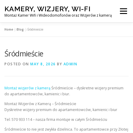
Skip
KAMERY, WIZJERY, WI-FI
to
Menu
content
Montaż Kamer Wifi i Wideodomofonów oraz Wizjerów z kamerą
Home
»
Blog
»
Śródmieście
GŁÓWNA
MONTAŻ KAMER WIFI W WARSZAWA
Śródmieście
MONTAŻ WIDEDOMOFONÓW
POSTED ON
MAY 8, 2026
BY
ADMIN
MONTAŻU WIZJERÓW Z KAMERĄ
BLOG
Montaż wizjerów z kamerą
Śródmieście – dyskretne wizjery premium
do apartamentowców, kamienic i biur.
PL
KONTAKT
Montaż Wizjerów z Kamerą – Śródmieście
Dyskretne wizjery premium do apartamentowców, kamienic i biur
Tel: 570 933 114 – nasza firma montuje w całym Śródmieściu
Śródmieście to nie jest zwykła dzielnica. To apartamentowce przy Złotej