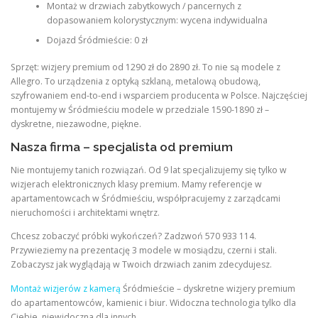
Montaż w drzwiach zabytkowych / pancernych z
dopasowaniem kolorystycznym: wycena indywidualna
Dojazd Śródmieście: 0 zł
Sprzęt: wizjery premium od 1290 zł do 2890 zł. To nie są modele z
Allegro. To urządzenia z optyką szklaną, metalową obudową,
szyfrowaniem end-to-end i wsparciem producenta w Polsce. Najczęściej
montujemy w Śródmieściu modele w przedziale 1590-1890 zł –
dyskretne, niezawodne, piękne.
Nasza firma – specjalista od premium
Nie montujemy tanich rozwiązań. Od 9 lat specjalizujemy się tylko w
wizjerach elektronicznych klasy premium. Mamy referencje w
apartamentowcach w Śródmieściu, współpracujemy z zarządcami
nieruchomości i architektami wnętrz.
Chcesz zobaczyć próbki wykończeń? Zadzwoń 570 933 114.
Przywieziemy na prezentację 3 modele w mosiądzu, czerni i stali.
Zobaczysz jak wyglądają w Twoich drzwiach zanim zdecydujesz.
Montaż wizjerów z kamerą
Śródmieście – dyskretne wizjery premium
do apartamentowców, kamienic i biur. Widoczna technologia tylko dla
Ciebie, niewidoczna dla innych.