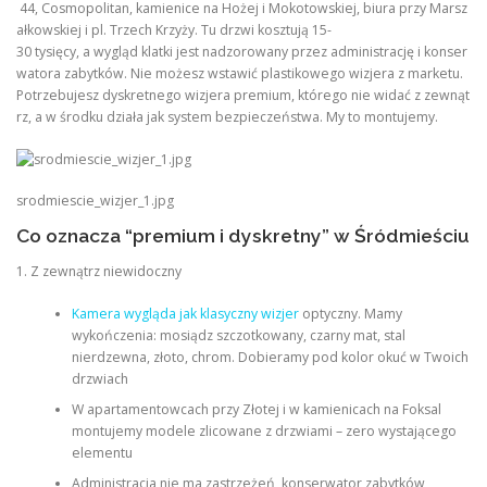
44, Cosmopolitan, kamienice na Hożej i Mokotowskiej, biura przy Marsz
ałkowskiej i pl. Trzech Krzyży. Tu drzwi kosztują 15-
30 tysięcy, a wygląd klatki jest nadzorowany przez administrację i konser
watora zabytków. Nie możesz wstawić plastikowego wizjera z marketu.
Potrzebujesz dyskretnego wizjera premium, którego nie widać z zewnąt
rz, a w środku działa jak system bezpieczeństwa. My to montujemy.
srodmiescie_wizjer_1.jpg
Co oznacza “premium i dyskretny” w Śródmieściu
1. Z zewnątrz niewidoczny
Kamera wygląda jak klasyczny wizjer
optyczny. Mamy
wykończenia: mosiądz szczotkowany, czarny mat, stal
nierdzewna, złoto, chrom. Dobieramy pod kolor okuć w Twoich
drzwiach
W apartamentowcach przy Złotej i w kamienicach na Foksal
montujemy modele zlicowane z drzwiami – zero wystającego
elementu
Administracja nie ma zastrzeżeń, konserwator zabytków