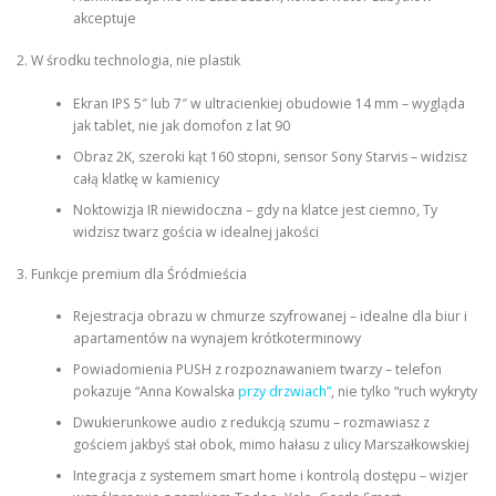
akceptuje
2. W środku technologia, nie plastik
Ekran IPS 5″ lub 7″ w ultracienkiej obudowie 14 mm – wygląda
jak tablet, nie jak domofon z lat 90
Obraz 2K, szeroki kąt 160 stopni, sensor Sony Starvis – widzisz
całą klatkę w kamienicy
Noktowizja IR niewidoczna – gdy na klatce jest ciemno, Ty
widzisz twarz gościa w idealnej jakości
3. Funkcje premium dla Śródmieścia
Rejestracja obrazu w chmurze szyfrowanej – idealne dla biur i
apartamentów na wynajem krótkoterminowy
Powiadomienia PUSH z rozpoznawaniem twarzy – telefon
pokazuje “Anna Kowalska
przy drzwiach”
, nie tylko “ruch wykryty
Dwukierunkowe audio z redukcją szumu – rozmawiasz z
gościem jakbyś stał obok, mimo hałasu z ulicy Marszałkowskiej
Integracja z systemem smart home i kontrolą dostępu – wizjer