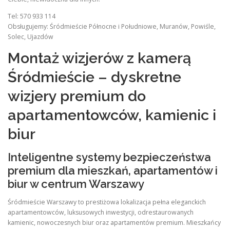
Tel: 570 933 114
Obsługujemy: Śródmieście Północne i Południowe, Muranów, Powiśle,
Solec, Ujazdów
Montaż wizjerów z kamerą
Śródmieście – dyskretne
wizjery premium do
apartamentowców, kamienic i
biur
Inteligentne systemy bezpieczeństwa
premium dla mieszkań, apartamentów i
biur w centrum Warszawy
Śródmieście Warszawy to prestiżowa lokalizacja pełna eleganckich
apartamentowców, luksusowych inwestycji, odrestaurowanych
kamienic, nowoczesnych biur oraz apartamentów premium. Mieszkańcy