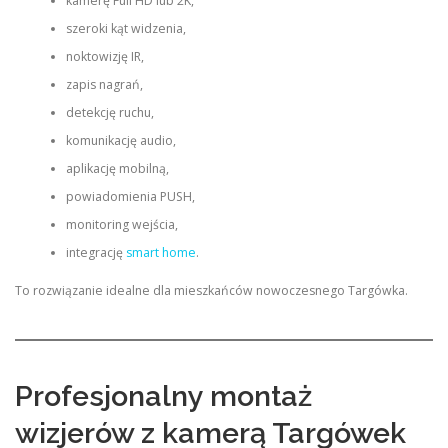
kamerę Full HD lub 2K,
szeroki kąt widzenia,
noktowizję IR,
zapis nagrań,
detekcję ruchu,
komunikację audio,
aplikację mobilną,
powiadomienia PUSH,
monitoring wejścia,
integrację
smart home
.
To rozwiązanie idealne dla mieszkańców nowoczesnego Targówka.
Profesjonalny montaż
wizjerów z kamerą Targówek