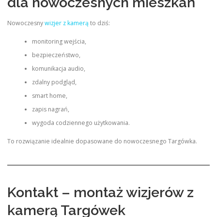
dla nowoczesnych mieszkań
Nowoczesny
wizjer z kamerą
to dziś:
monitoring wejścia,
bezpieczeństwo,
komunikacja audio,
zdalny podgląd,
smart home,
zapis nagrań,
wygoda codziennego użytkowania.
To rozwiązanie idealnie dopasowane do nowoczesnego Targówka.
Kontakt – montaż wizjerów z
kamerą Targówek