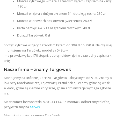
Montaż cyfrowego wizjera z szerokim kątem i zapisem na kartę:
190 zł
Montaż wizjera z dużym ekranem 5″ i detekcją ruchu: 230 zł
Montaż w drzwiach bez otworu (wiercenie): 280 zł
Karta pamięci 64 GB z nagraniem testowym: 49 zł
Dojazd Targówek: 0 zł
Sprzęt: cyfrowe wizjery z szerokim kątem od 399 zł do 790 zł. Najczęściej
montujemy na Targówku model za 549 zł –
ma prawdziwy kąt 170 stopni, dobrą noktowizję i niezawodny zapis na k
artę.
Nasza firma – znamy Targówek
Montujemy na Bródnie, Zaciszu, Targówku Fabrycznym od 9 lat. Znamy b
loki przy Kondratowicza, Łojewskiej, Pratulińskiej. Wiemy gdzie są wąski
e klatki, gdzie są ciemne korytarze, gdzie administracja wymaga zgłosze
nia.
Masz numer bezpośredni 570 933 114. Po montażu odbieramy telefon,
przyjeżdżamy na
serwis
.
Montaż wizjerów z kamerą Targówek –