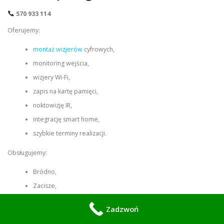
570 933 114
Oferujemy:
montaż wizjerów
cyfrowych,
monitoring wejścia,
wizjery Wi-Fi,
zapis na kartę pamięci,
noktowizję IR,
integrację smart home,
szybkie terminy realizacji.
Obsługujemy:
Bródno,
Zacisze,
Targówek Mieszkaniowy,
Zadzwoń
Elsnerów,