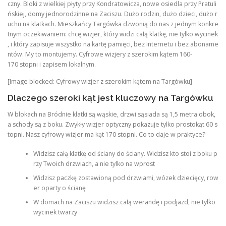
czny. Bloki z wielkiej płyty przy Kondratowicza, nowe osiedla przy Pratuli
ńskiej, domy jednorodzinne na Zaciszu. Dużo rodzin, dużo dzieci, dużo r
uchu na klatkach. Mieszkańcy Targówka dzwonią do nas z jednym konkre
tnym oczekiwaniem: chcę wizjer, który widzi całą klatkę, nie tylko wycinek
, i który zapisuje wszystko na kartę pamięci, bez internetu i bez aboname
ntów. My to montujemy. Cyfrowe wizjery z szerokim kątem 160-
170 stopni i zapisem lokalnym.
[Image blocked: Cyfrowy wizjer z szerokim kątem na Targówku]
Dlaczego szeroki kąt jest kluczowy na Targówku
W blokach na Bródnie klatki są wąskie, drzwi sąsiada są 1,5 metra obok,
a schody są z boku. Zwykły wizjer optyczny pokazuje tylko prostokąt 60 s
topni. Nasz cyfrowy wizjer ma kąt 170 stopni. Co to daje w praktyce?
Widzisz całą klatkę od ściany do ściany. Widzisz kto stoi z boku p
rzy Twoich drzwiach, a nie tylko na wprost
Widzisz paczkę zostawioną pod drzwiami, wózek dziecięcy, row
er oparty o ścianę
W domach na Zaciszu widzisz całą werandę i podjazd, nie tylko
wycinek twarzy