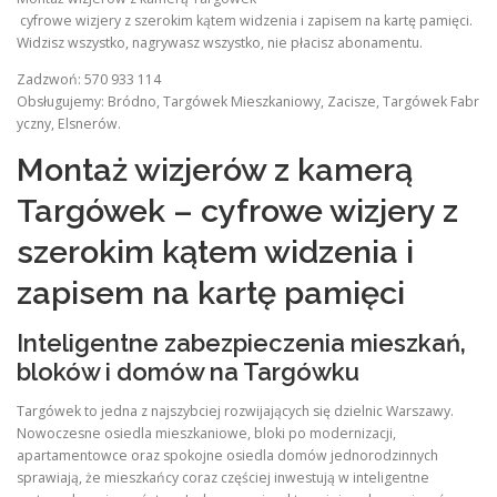
cyfrowe wizjery z szerokim kątem widzenia i zapisem na kartę pamięci.
Widzisz wszystko, nagrywasz wszystko, nie płacisz abonamentu.
Zadzwoń: 570 933 114
Obsługujemy: Bródno, Targówek Mieszkaniowy, Zacisze, Targówek Fabr
yczny, Elsnerów.
Montaż wizjerów z kamerą
Targówek – cyfrowe wizjery z
szerokim kątem widzenia i
zapisem na kartę pamięci
Inteligentne zabezpieczenia mieszkań,
bloków i domów na Targówku
Targówek to jedna z najszybciej rozwijających się dzielnic Warszawy.
Nowoczesne osiedla mieszkaniowe, bloki po modernizacji,
apartamentowce oraz spokojne osiedla domów jednorodzinnych
sprawiają, że mieszkańcy coraz częściej inwestują w inteligentne