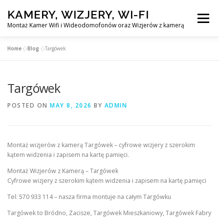
Skip
KAMERY, WIZJERY, WI-FI
to
Menu
content
Montaż Kamer Wifi i Wideodomofonów oraz Wizjerów z kamerą
Home
»
Blog
»
Targówek
GŁÓWNA
MONTAŻ KAMER WIFI W WARSZAWA
Targówek
MONTAŻ WIDEDOMOFONÓW
POSTED ON
MAY 8, 2026
BY
ADMIN
MONTAŻU WIZJERÓW Z KAMERĄ
BLOG
Montaż wizjerów z kamerą Targówek – cyfrowe wizjery z szerokim
kątem widzenia i zapisem na kartę pamięci.
PL
KONTAKT
Montaż Wizjerów z Kamerą – Targówek
Cyfrowe wizjery z szerokim kątem widzenia i zapisem na kartę pamięci
Tel: 570 933 114 – nasza firma montuje na całym Targówku
Targówek to Bródno, Zacisze, Targówek Mieszkaniowy, Targówek Fabry