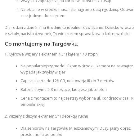
Wszystko zapisuje się na karcie w jakości HD 1080p
Na ekranie w środku masz listę nagrań z datą i godziną. Odtwar
zasz jednym dotknięciem
Dla rodzin z dziećmi na Bródnie to idealne rozwiązanie. Dziecko wraca z
e szkoły, naciska dzwonek, Ty wieczorem sprawdzasz o której wróciło.
Co montujemy na Targówku
1. Cyfrowe wizjery z ekranem 4,3″ i kątem 170 stopni
Najpopularniejszy model. Ekran w środku, kamera na zewnątrz
wygląda jak zwykły wizjer
Zapis na kartę do 128 GB, noktowizja IR do 3 metrów
Bateria trzyma 2-3 miesiące, ładujesz jak telefon
Cena z montażem to najczęstszy wybór na ul. Kondratowicza i R
embielińskiej
2. Wizjery z dużym ekranem 5″ i detekcją ruchu
Dla seniorów na Targówku Mieszkaniowym. Duży, jasny obraz,
proste menu po polsku