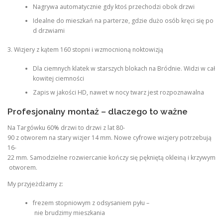
Nagrywa automatycznie gdy ktoś przechodzi obok drzwi
Idealne do mieszkań na parterze, gdzie dużo osób kręci się po
d drzwiami
3. Wizjery z kątem 160 stopni i wzmocnioną noktowizją
Dla ciemnych klatek w starszych blokach na Bródnie. Widzi w cał
kowitej ciemności
Zapis w jakości HD, nawet w nocy twarz jest rozpoznawalna
Profesjonalny montaż – dlaczego to ważne
Na Targówku 60% drzwi to drzwi z lat 80-
90 z otworem na stary wizjer 14 mm. Nowe cyfrowe wizjery potrzebują
16-
22 mm. Samodzielne rozwiercanie kończy się pękniętą okleiną i krzywym
otworem.
My przyjeżdżamy z:
frezem stopniowym z odsysaniem pyłu –
nie brudzimy mieszkania