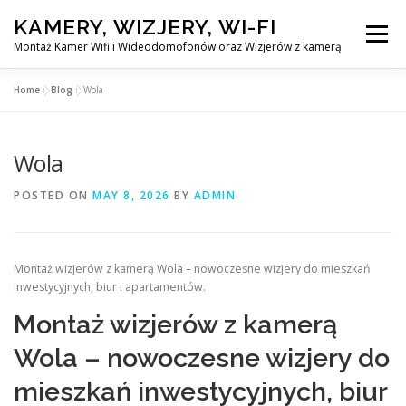
Skip
KAMERY, WIZJERY, WI-FI
to
Menu
content
Montaż Kamer Wifi i Wideodomofonów oraz Wizjerów z kamerą
Home
»
Blog
»
Wola
GŁÓWNA
MONTAŻ KAMER WIFI W WARSZAWA
Wola
MONTAŻ WIDEDOMOFONÓW
POSTED ON
MAY 8, 2026
BY
ADMIN
MONTAŻU WIZJERÓW Z KAMERĄ
BLOG
Montaż wizjerów z kamerą Wola – nowoczesne wizjery do mieszkań
inwestycyjnych, biur i apartamentów.
EN
KONTAKT
Montaż wizjerów z kamerą
Wola – nowoczesne wizjery do
mieszkań inwestycyjnych, biur