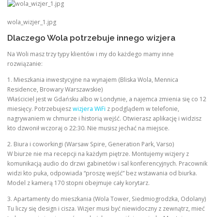
wola_wizjer_1.jpg
Dlaczego Wola potrzebuje innego wizjera
Na Woli masz trzy typy klientów i my do każdego mamy inne
rozwiązanie:
1. Mieszkania inwestycyjne na wynajem (Bliska Wola, Mennica
Residence, Browary Warszawskie)
Właściciel jest w Gdańsku albo w Londynie, a najemca zmienia się co 12
miesięcy. Potrzebujesz
wizjera WiFi
z podglądem w telefonie,
nagrywaniem w chmurze i historią wejść. Otwierasz aplikację i widzisz
kto dzwonił wczoraj o 22:30. Nie musisz jechać na miejsce.
2. Biura i coworkingi (Warsaw Spire, Generation Park, Varso)
W biurze nie ma recepcji na każdym piętrze. Montujemy wizjery z
komunikacją audio do drzwi gabinetów i sal konferencyjnych. Pracownik
widzi kto puka, odpowiada “proszę wejść” bez wstawania od biurka.
Model z kamerą 170 stopni obejmuje cały korytarz.
3. Apartamenty do mieszkania (Wola Tower, Siedmiogrodzka, Odolany)
Tu liczy się design i cisza. Wizjer musi być niewidoczny z zewnątrz, mieć