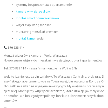
systemy bezpieczeństwa apartamentów
kamera w wizjerze drzwi
montaż smart home Warszawa
wizjer z aplikacją mobilną
monitoring mieszkań premium
montaż kamer
Wola
570 933 114
Montaż Wizjerów z Kamerą – Wola, Warszawa
Nowoczesne wizjery do mieszkań inwestycyjnych, biur i apartamentów
Tel: 570 933 114 – nasza firma montuje na Woli w 24h
Wola to już nie jest dzielnica fabryk. To Warszawa Centralna, bloki przy D
aszyńskiego, apartamentowce na Towarowej, biurowce przy Rondzie O
NZ i setki mieszkań na wynajem inwestycyjny. My właśnie tu pracujemy n
ajczęściej. Montujemy wizjery elektroniczne, które działają jak mały wide
odomofon, ale bez zgody wspólnoty, bez kucia i bez miesięcznych abon
amentów.