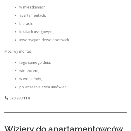
w mieszkaniach,
apartamentach,
biurach,
lokalach usługowych,
inwestycjach deweloperskich.
Możliwy montaż:
tego samego dnia,
wieczorem,
w weekendy,
po wcześniejszym umówieniu.
570 933 114
Wizjery do apartamentowców