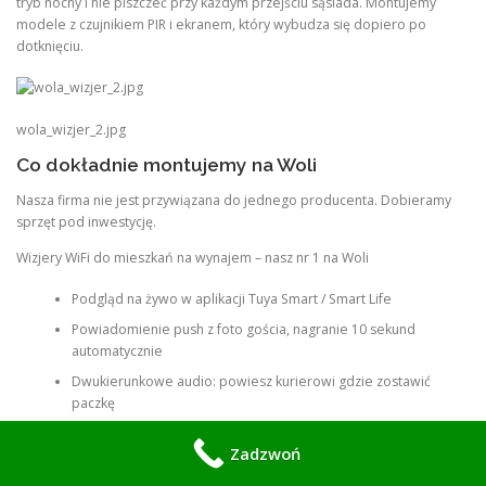
tryb nocny i nie piszczeć przy każdym przejściu sąsiada. Montujemy
modele z czujnikiem PIR i ekranem, który wybudza się dopiero po
dotknięciu.
wola_wizjer_2.jpg
Co dokładnie montujemy na Woli
Nasza firma nie jest przywiązana do jednego producenta. Dobieramy
sprzęt pod inwestycję.
Wizjery WiFi do mieszkań na wynajem – nasz nr 1 na Woli
Podgląd na żywo w aplikacji Tuya Smart / Smart Life
Powiadomienie push z foto gościa, nagranie 10 sekund
automatycznie
Dwukierunkowe audio: powiesz kurierowi gdzie zostawić
paczkę
Możliwość dodania 5 użytkowników – właściciel, najemca,
Zadzwoń
agent, sprzątanie
Bateria 6000 mAh – działa 3-4 miesiące, ładujesz jak telefon