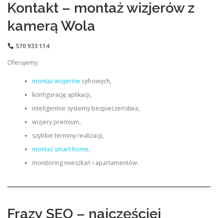
Kontakt – montaż wizjerów z
kamerą Wola
570 933 114
Oferujemy:
montaż wizjerów
cyfrowych,
konfigurację aplikacji,
inteligentne systemy bezpieczeństwa,
wizjery premium,
szybkie terminy realizacji,
montaż smart home
,
monitoring mieszkań i apartamentów.
Frazy SEO – najczęściej