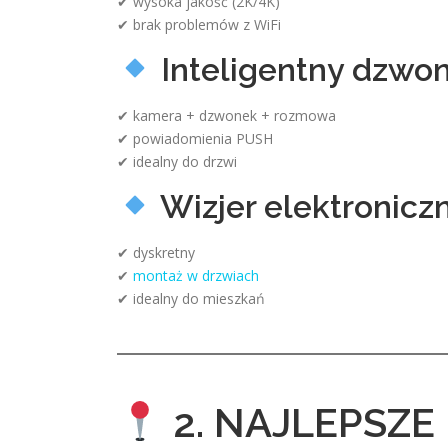
✔ wysoka jakość (2K/4K)
✔ brak problemów z WiFi
Inteligentny dzwo
✔ kamera + dzwonek + rozmowa
✔ powiadomienia PUSH
✔ idealny do drzwi
Wizjer elektroniczn
✔ dyskretny
✔
montaż w drzwiach
✔ idealny do mieszkań
2. NAJLEPSZE