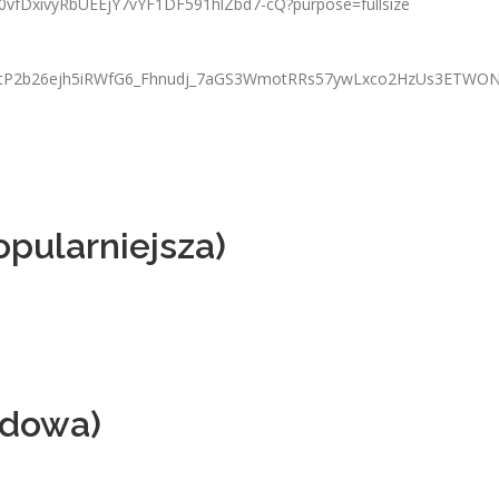
pularniejsza)
odowa)