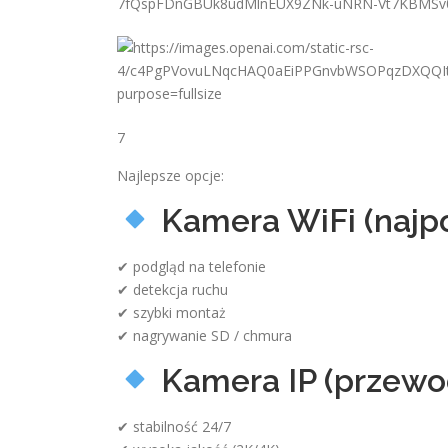
7
Najlepsze opcje:
Kamera WiFi (najpo
✔ podgląd na telefonie
✔ detekcja ruchu
✔ szybki montaż
✔ nagrywanie SD / chmura
Kamera IP (przew
✔ stabilność 24/7