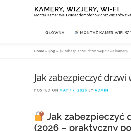
Skip
KAMERY, WIZJERY, WI-FI
to
Montaż Kamer Wifi i Wideodomofonów oraz Wizjerów z k
content
GŁÓWNA
MONTAŻ KAMER WIFI W
Home
»
Blog
»
Jak zabezpieczyć drzwi wejściowe kamerą
Jak zabezpieczyć drzwi
POSTED ON
MAY 17, 2026
BY
ADMIN
Jak zabezpieczyć 
(2026 – praktyczny po