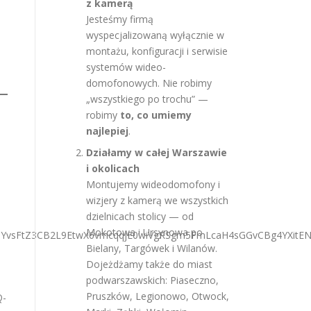
z kamerą
Jesteśmy firmą
wyspecjalizowaną wyłącznie w
montażu, konfiguracji i serwisie
systemów wideo-
domofonowych. Nie robimy
„wszystkiego po trochu” —
robimy
to, co umiemy
najlepiej
.
Działamy w całej Warszawie
i okolicach
Montujemy wideodomofony i
wizjery z kamerą we wszystkich
dzielnicach stolicy — od
Mokotowa i Ursynowa po
Bielany, Targówek i Wilanów.
Dojeżdżamy także do miast
podwarszawskich: Piaseczno,
Pruszków, Legionowo, Otwock,