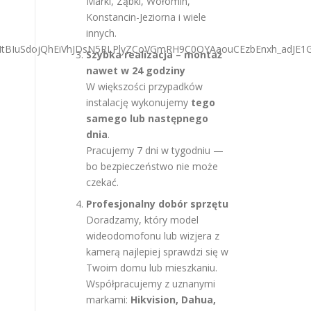
Marki, Ząbki, Wołomin,
Konstancin-Jeziorna i wiele
innych.
Szybka realizacja – montaż
nawet w 24 godziny
W większości przypadków
instalację wykonujemy
tego
samego lub następnego
dnia
.
Pracujemy 7 dni w tygodniu —
bo bezpieczeństwo nie może
czekać.
Profesjonalny dobór sprzętu
Doradzamy, który model
wideodomofonu lub wizjera z
kamerą najlepiej sprawdzi się w
Twoim domu lub mieszkaniu.
Współpracujemy z uznanymi
markami:
Hikvision, Dahua,