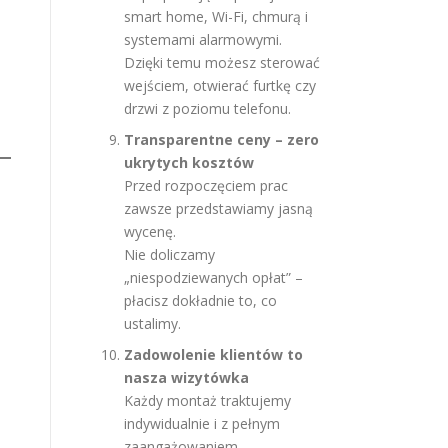
smart home, Wi-Fi, chmurą i
systemami alarmowymi.
Dzięki temu możesz sterować
wejściem, otwierać furtkę czy
drzwi z poziomu telefonu.
Transparentne ceny – zero
ukrytych kosztów
Przed rozpoczęciem prac
zawsze przedstawiamy jasną
wycenę.
Nie doliczamy
„niespodziewanych opłat” –
płacisz dokładnie to, co
ustalimy.
Zadowolenie klientów to
nasza wizytówka
Każdy montaż traktujemy
indywidualnie i z pełnym
zaangażowaniem.