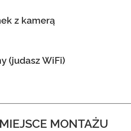
nek z kamerą
y (judasz WiFi)
 MIEJSCE MONTAŻU