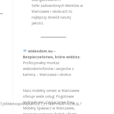
Setki zadowolonych klientów w
Warszawie i okolicach to
najlepszy dowód naszej
jakości.
wideodom.eu –
Bezpieczeństwo, które widzisz.
Profesjonalny montaż
wideodomofonów i wizjerów z
kamerą – Warszawa i okolice.
Nasz mobilny serwis w Warszawie
oferuje wiele usług:
Pogotowie
Hydrauliczne
,
Czyszczenie Parą
,
Mobilny Spawacz w Warszawie
,
Awaryjne naprawy Furtek i Bram
,