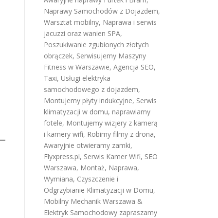
Naprawy Samochodów z Dojazdem
,
Warsztat mobilny
,
Naprawa i serwis
jacuzzi oraz wanien SPA
,
Poszukiwanie zgubionych złotych
obrączek
,
Serwisujemy Maszyny
Fitness w Warszawie
,
Agencja SEO
,
Taxi
,
Usługi elektryka
samochodowego z dojazdem
,
Montujemy płyty indukcyjne
,
Serwis
klimatyzacji w domu
,
naprawiamy
fotele
,
Montujemy wizjery z kamerą
i kamery wifi
,
Robimy filmy z drona
,
Awaryjnie otwieramy zamki
,
Flyxpress.pl
,
Serwis Kamer Wifi
,
SEO
Warszawa
,
Montaż, Naprawa,
Wymiana, Czyszczenie i
Odgrzybianie Klimatyzacji w Domu
,
Mobilny Mechanik Warszawa &
Elektryk Samochodowy
zapraszamy