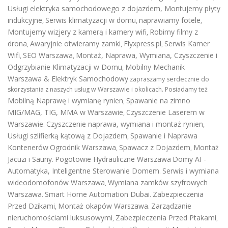
Usługi elektryka samochodowego z dojazdem
,
Montujemy płyty
indukcyjne
Serwis klimatyzacji w domu
naprawiamy fotele
,
,
,
Montujemy wizjery z kamerą i kamery wifi
Robimy filmy z
,
drona
Awaryjnie otwieramy zamki
Flyxpress.pl
Serwis Kamer
,
,
,
Wifi
SEO Warszawa
Montaż, Naprawa, Wymiana, Czyszczenie i
,
,
Odgrzybianie Klimatyzacji w Domu
Mobilny Mechanik
,
Warszawa & Elektryk Samochodowy
zapraszamy serdecznie do
skorzystania z naszych usług w Warszawie i okolicach. Posiadamy też
Mobilną Naprawę i wymianę rynien
Spawanie na zimno
,
MIG/MAG, TIG, MMA w Warszawie
Czyszczenie Laserem w
,
Warszawie
Czyszczenie naprawa, wymiana i montaż rynien
.
,
Usługi szlifierką kątową z Dojazdem
Spawanie i Naprawa
,
Kontenerów
Ogrodnik Warszawa
Spawacz z Dojazdem
Montaż
,
,
Jacuzi i Sauny
Pogotowie Hydrauliczne Warszawa
Domy AI -
.
Automatyka, Inteligentne Sterowanie Domem
Serwis i wymiana
.
wideodomofonów Warszawa
Wymiana zamków szyfrowych
,
Warszawa
Smart Home Automation Dubai
Zabezpieczenia
.
.
Przed Dzikami
Montaż okapów Warszawa
Zarządzanie
,
.
nieruchomościami luksusowymi
Zabezpieczenia Przed Ptakami
,
,