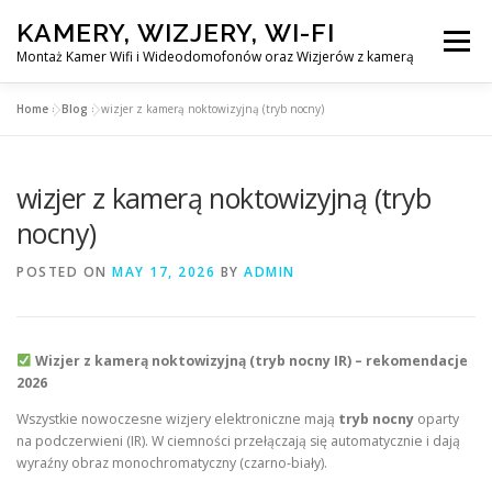
Skip
KAMERY, WIZJERY, WI-FI
to
Menu
content
Montaż Kamer Wifi i Wideodomofonów oraz Wizjerów z kamerą
Home
»
Blog
»
wizjer z kamerą noktowizyjną (tryb nocny)
GŁÓWNA
MONTAŻ KAMER WIFI W WARSZAWA
wizjer z kamerą noktowizyjną (tryb
MONTAŻ WIDEDOMOFONÓW
nocny)
POSTED ON
MAY 17, 2026
BY
ADMIN
MONTAŻU WIZJERÓW Z KAMERĄ
BLOG
EN
Wizjer z kamerą noktowizyjną (tryb nocny IR) – rekomendacje
KONTAKT
2026
Wszystkie nowoczesne wizjery elektroniczne mają
tryb nocny
oparty
na podczerwieni (IR). W ciemności przełączają się automatycznie i dają
wyraźny obraz monochromatyczny (czarno-biały).