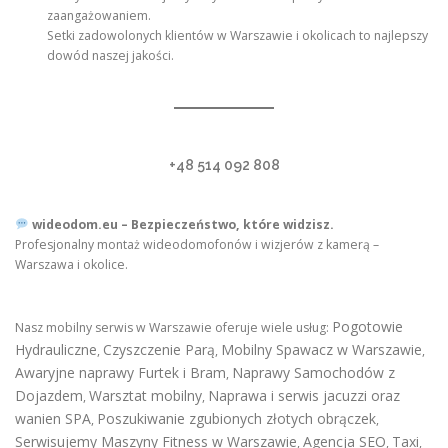
zaangażowaniem.
Setki zadowolonych klientów w Warszawie i okolicach to najlepszy
dowód naszej jakości.
+48 514 092 808
wideodom.eu – Bezpieczeństwo, które widzisz.
Profesjonalny montaż wideodomofonów i wizjerów z kamerą –
Warszawa i okolice.
Pogotowie
Nasz mobilny serwis w Warszawie oferuje wiele usług:
Hydrauliczne
Czyszczenie Parą
Mobilny Spawacz w Warszawie
,
,
,
Awaryjne naprawy Furtek i Bram
Naprawy Samochodów z
,
Dojazdem
Warsztat mobilny
Naprawa i serwis jacuzzi oraz
,
,
wanien SPA
Poszukiwanie zgubionych złotych obrączek
,
,
Serwisujemy Maszyny Fitness w Warszawie
Agencja SEO
Taxi
,
,
,