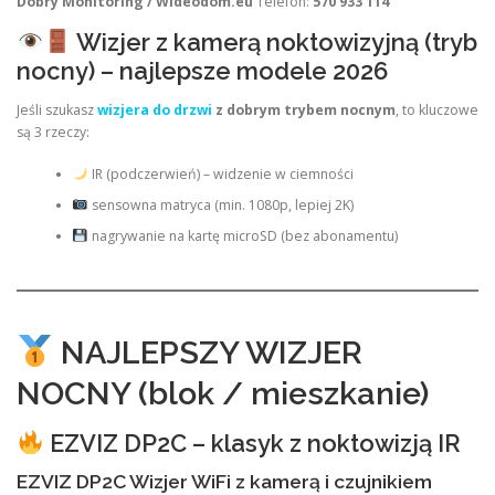
Dobry Monitoring / Wideodom.eu
Telefon:
570 933 114
Wizjer z kamerą noktowizyjną (tryb
nocny) – najlepsze modele 2026
Jeśli szukasz
wizjera do drzwi
z dobrym trybem nocnym
, to kluczowe
są 3 rzeczy:
IR (podczerwień) – widzenie w ciemności
sensowna matryca (min. 1080p, lepiej 2K)
nagrywanie na kartę microSD (bez abonamentu)
NAJLEPSZY WIZJER
NOCNY (blok / mieszkanie)
EZVIZ DP2C – klasyk z noktowizją IR
EZVIZ DP2C Wizjer WiFi z kamerą i czujnikiem