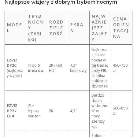
Najlepsze wizjery z dobrym trybem nocnym
TRYB
NAJW
CENA
NOCN
ROZD
AŻNIE
MODE
EKRA
ORIEN
Y
ZIELC
JSZE
L
N
TACYJ
(ZASI
ZOŚĆ
ZALET
NA
ĘG)
Y
Najlepsz
a jakość
EZVIZ
nocna w
DP2C
IR do
5
2K / Full
4,3″
tej klasie,
450–750
(najlepsz
metrów
HD
kolorowy
czuły PIR,
zł
y wybór)
stabilna
aplikacja,
dzwonek
Bardzo
dobra
EZVIZ
IR +
widoczno
500–850
HP2 /
lepszy
2K
4,3″
ść w
zł
CP4
sensor
nocy,
szerszy
kąt
Solidna