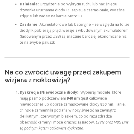
Działanie:
Urządzenie po wykryciu ruchu lub naciśnięciu
dzwonka uruchamia diody IR i zapisuje czarno-białe, wyraźne
zdjęcie lub wideo na karcie MicroSD.
Zasilanie:
Akumulatorowe lub bateryjne – ze względu na to, że
diody IR pobierają prąd, wersje z wbudowanym akumulatorem
(ładowanym przez USB) są znacznie bardziej ekonomiczne niż
te na zwykłe paluszki.
Na co zwrócić uwagę przed zakupem
wizjera z noktowizją?
Dyskrecja (Niewidoczne diody):
Wybieraj modele, które
mają pasmo podczerwieni
940 nm
(jest całkowicie
niewidoczne) lub dobrze zamaskowane diody
850 nm
. Tanie,
chińskie zamienniki potrafią w nocy świecić na zewnątrz
delikatnym, czerwonym blaskiem, co od razu zdradza
obecność kamery i może drażnić sąsiadów.
EZVIZ oraz MBG Line
są pod tym kątem całkowicie dyskretne.