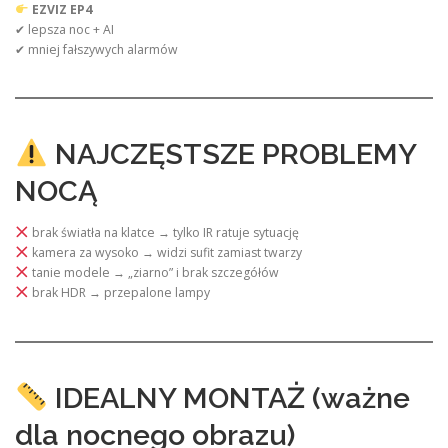
EZVIZ EP4
✔ lepsza noc + AI
✔ mniej fałszywych alarmów
NAJCZĘSTSZE PROBLEMY
NOCĄ
brak światła na klatce → tylko IR ratuje sytuację
kamera za wysoko → widzi sufit zamiast twarzy
tanie modele → „ziarno” i brak szczegółów
brak HDR → przepalone lampy
IDEALNY MONTAŻ (ważne
dla nocnego obrazu)