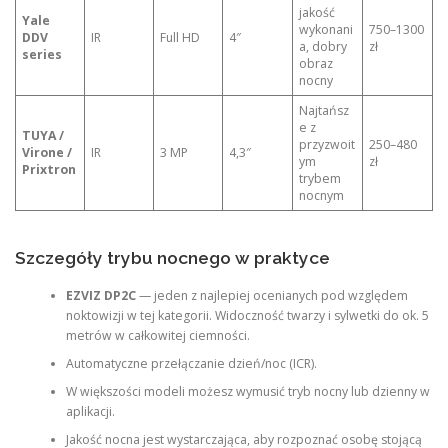
jakość
Yale
wykonani
750–1300
DDV
IR
Full HD
4″
a, dobry
zł
series
obraz
nocny
Najtańsz
e z
TUYA /
przyzwoit
250–480
Virone /
IR
3 MP
4,3″
ym
zł
Prixtron
trybem
nocnym
Szczegóły trybu nocnego w praktyce
EZVIZ DP2C
— jeden z najlepiej ocenianych pod względem
noktowizji w tej kategorii. Widoczność twarzy i sylwetki do ok. 5
metrów w całkowitej ciemności.
Automatyczne przełączanie dzień/noc (ICR).
W większości modeli możesz wymusić tryb nocny lub dzienny w
aplikacji.
Jakość nocna jest wystarczająca, aby rozpoznać osobę stojącą