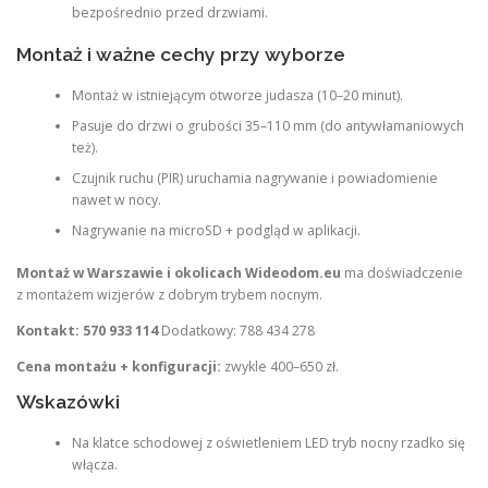
bezpośrednio przed drzwiami.
Montaż i ważne cechy przy wyborze
Montaż w istniejącym otworze judasza (10–20 minut).
Pasuje do drzwi o grubości 35–110 mm (do antywłamaniowych
też).
Czujnik ruchu (PIR) uruchamia nagrywanie i powiadomienie
nawet w nocy.
Nagrywanie na microSD + podgląd w aplikacji.
Montaż w Warszawie i okolicach
Wideodom.eu
ma doświadczenie
z montażem wizjerów z dobrym trybem nocnym.
Kontakt:
570 933 114
Dodatkowy: 788 434 278
Cena montażu + konfiguracji:
zwykle 400–650 zł.
Wskazówki
Na klatce schodowej z oświetleniem LED tryb nocny rzadko się
włącza.