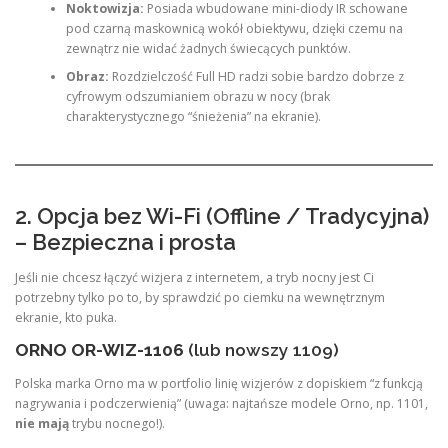
Noktowizja:
Posiada wbudowane mini-diody IR schowane
pod czarną maskownicą wokół obiektywu, dzięki czemu na
zewnątrz nie widać żadnych świecących punktów.
Obraz:
Rozdzielczość Full HD radzi sobie bardzo dobrze z
cyfrowym odszumianiem obrazu w nocy (brak
charakterystycznego “śnieżenia” na ekranie).
2. Opcja bez Wi-Fi (Offline / Tradycyjna)
– Bezpieczna i prosta
Jeśli nie chcesz łączyć wizjera z internetem, a tryb nocny jest Ci
potrzebny tylko po to, by sprawdzić po ciemku na wewnętrznym
ekranie, kto puka.
ORNO OR-WIZ-1106
(lub nowszy 1109)
Polska marka Orno ma w portfolio linię wizjerów z dopiskiem “z funkcją
nagrywania i podczerwienią” (uwaga: najtańsze modele Orno, np. 1101,
nie mają
trybu nocnego!).