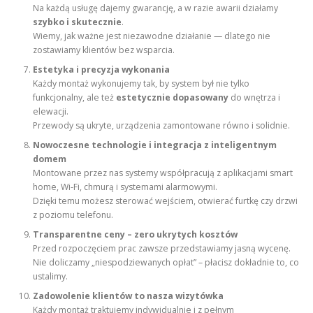
Na każdą usługę dajemy gwarancję, a w razie awarii działamy
szybko i skutecznie
.
Wiemy, jak ważne jest niezawodne działanie — dlatego nie
zostawiamy klientów bez wsparcia.
Estetyka i precyzja wykonania
Każdy montaż wykonujemy tak, by system był nie tylko
funkcjonalny, ale też
estetycznie dopasowany
do wnętrza i
elewacji.
Przewody są ukryte, urządzenia zamontowane równo i solidnie.
Nowoczesne technologie i integracja z inteligentnym
domem
Montowane przez nas systemy współpracują z aplikacjami smart
home, Wi-Fi, chmurą i systemami alarmowymi.
Dzięki temu możesz sterować wejściem, otwierać furtkę czy drzwi
z poziomu telefonu.
Transparentne ceny – zero ukrytych kosztów
Przed rozpoczęciem prac zawsze przedstawiamy jasną wycenę.
Nie doliczamy „niespodziewanych opłat” – płacisz dokładnie to, co
ustalimy.
Zadowolenie klientów to nasza wizytówka
Każdy montaż traktujemy indywidualnie i z pełnym