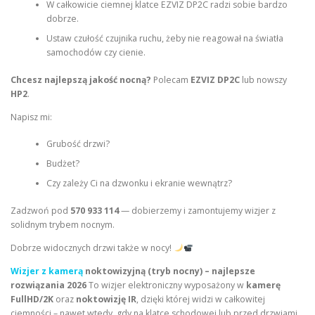
W całkowicie ciemnej klatce EZVIZ DP2C radzi sobie bardzo
dobrze.
Ustaw czułość czujnika ruchu, żeby nie reagował na światła
samochodów czy cienie.
Chcesz najlepszą jakość nocną?
Polecam
EZVIZ DP2C
lub nowszy
HP2
.
Napisz mi:
Grubość drzwi?
Budżet?
Czy zależy Ci na dzwonku i ekranie wewnątrz?
Zadzwoń pod
570 933 114
— dobierzemy i zamontujemy wizjer z
solidnym trybem nocnym.
Dobrze widocznych drzwi także w nocy!
Wizjer z kamerą
noktowizyjną (tryb nocny) – najlepsze
rozwiązania 2026
To wizjer elektroniczny wyposażony w
kamerę
FullHD/2K
oraz
noktowizję IR
, dzięki której widzi w całkowitej
ciemności – nawet wtedy, gdy na klatce schodowej lub przed drzwiami