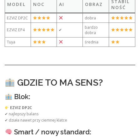
STABIL
MODEL
NOC
AI
OBRAZ
NOŚĆ
EZVIZ DP2C
dobra
bardzo
EZVIZ EP4
✔
dobra
Tuya
średnia
GDZIE TO MA SENS?
Blok:
EZVIZ DP2C
✔ najlepszy balans
✔ działa nawet przy ciemnej klatce
Smart / nowy standard: