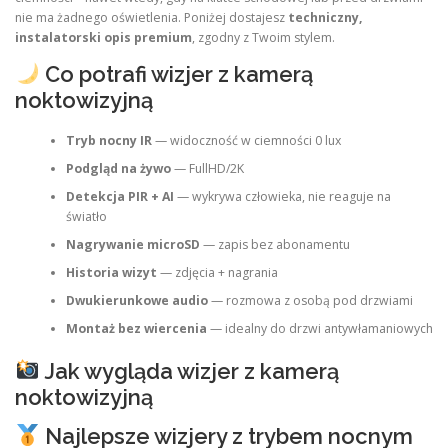
nie ma żadnego oświetlenia. Poniżej dostajesz
techniczny,
instalatorski opis premium
, zgodny z Twoim stylem.
Co potrafi wizjer z kamerą
noktowizyjną
Tryb nocny IR
— widoczność w ciemności 0 lux
Podgląd na żywo
— FullHD/2K
Detekcja PIR + AI
— wykrywa człowieka, nie reaguje na
światło
Nagrywanie microSD
— zapis bez abonamentu
Historia wizyt
— zdjęcia + nagrania
Dwukierunkowe audio
— rozmowa z osobą pod drzwiami
Montaż bez wiercenia
— idealny do drzwi antywłamaniowych
Jak wygląda wizjer z kamerą
noktowizyjną
Najlepsze wizjery z trybem nocnym