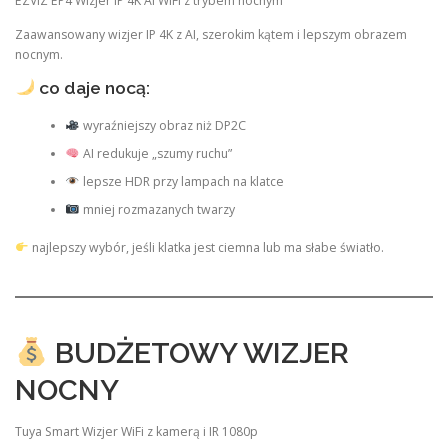
EZVIZ EP4 Wizjer IP 4K AI WiFi z trybem nocnym
Zaawansowany wizjer IP 4K z AI, szerokim kątem i lepszym obrazem
nocnym.
co daje nocą:
wyraźniejszy obraz niż DP2C
AI redukuje „szumy ruchu”
lepsze HDR przy lampach na klatce
mniej rozmazanych twarzy
najlepszy wybór, jeśli klatka jest ciemna lub ma słabe światło.
BUDŻETOWY WIZJER
NOCNY
Tuya Smart Wizjer WiFi z kamerą i IR 1080p