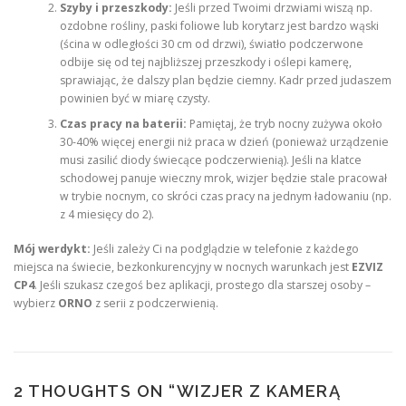
Szyby i przeszkody:
Jeśli przed Twoimi drzwiami wiszą np.
ozdobne rośliny, paski foliowe lub korytarz jest bardzo wąski
(ścina w odległości 30 cm od drzwi), światło podczerwone
odbije się od tej najbliższej przeszkody i oślepi kamerę,
sprawiając, że dalszy plan będzie ciemny. Kadr przed judaszem
powinien być w miarę czysty.
Czas pracy na baterii:
Pamiętaj, że tryb nocny zużywa około
30-40% więcej energii niż praca w dzień (ponieważ urządzenie
musi zasilić diody świecące podczerwienią). Jeśli na klatce
schodowej panuje wieczny mrok, wizjer będzie stale pracował
w trybie nocnym, co skróci czas pracy na jednym ładowaniu (np.
z 4 miesięcy do 2).
Mój werdykt:
Jeśli zależy Ci na podglądzie w telefonie z każdego
miejsca na świecie, bezkonkurencyjny w nocnych warunkach jest
EZVIZ
CP4
. Jeśli szukasz czegoś bez aplikacji, prostego dla starszej osoby –
wybierz
ORNO
z serii z podczerwienią.
2 THOUGHTS ON “
WIZJER Z KAMERĄ