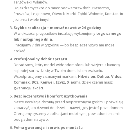
Targówek i Wilanów.
Dojeżdżamy także do miast podwarszawskich: Piaseczno,
Pruszków, Legionowo, Otwock, Marki, Ząbki, Wołomin, Konstancin-
Jeziorna i wiele innych.
Szybka realizacja – montaż nawet w 24 godziny
W większości przypadków instalację wykonujemy
tego samego
lub następnego dnia
.
Pracujemy 7 dni w tygodniu — bo bezpieczeństwo nie może
czekać.
Profesjonalny dobór sprzętu
Doradzamy, który model wideodomofonu lub wizjera z kamerą
najlepiej sprawdzi się w Twoim domu lub mieszkaniu.
Współpracujemy z uznanymi markami:
Hikvision, Dahua, Vidos,
Commax, BCS, Kenwei, Ezviz, Xiaomi
, dzięki czemu masz
gwarancję jakości.
Bezpieczeństwo i komfort użytkowania
Nasze instalacje chronią przed nieproszonymi gośćmi i pozwalają
zobaczyć, kto dzwoni do drzwi — nawet, gdy jesteś poza domem.
Oferujemy systemy z aplikacjami mobilnymi, powiadomieniami i
podglądem na żywo.
Pełna gwarancja i serwis po montażu