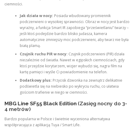
ciemności.
Jak działa w nocy:
Posiada wbudowany promiennik
podczerwieni o wysokiej sprawności. Obraz w nocy jest bardzo
wyraźny, a funkcja Smart IR zapobiega “prześwietlaniu” twarzy –
jeśli ktoś podejdzie bardzo blisko judasza, kamera
automatycznie zmniejszy moc podczerwieni, aby twarz nie była
białą plamą.
Czujnik ruchu PIR w nocy:
Czujnik podczerwieni (PIR) działa
niezależnie od światła. Nawet w egipskich ciemnościach, gdy
ktoś przejdzie korytarzem, wizjer wybudzi się, nagra film na
kartę pamięci i wyśle Ci powiadomienie na telefon.
Dodatkowy plus:
Przycisk dzwonka na zewnątrz delikatnie
podświetla się na niebiesko po wykryciu ruchu, co ułatwia
gościom trafienie w niego w ciemności.
MBG Line SF55 Black Edition
(Zasięg nocny do 3-
4 metrów)
Bardzo popularna w Polsce i świetnie wyceniona alternatywa
współpracująca z aplikacją Tuya / Smart Life.