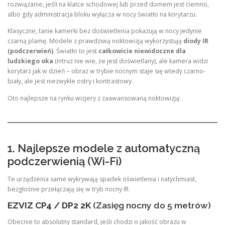
rozwiązanie, jeśli na klatce schodowej lub przed domem jest ciemno,
albo gdy administracja bloku wyłącza w nocy światło na korytarzu.
Klasyczne, tanie kamerki bez doświetlenia pokazują w nocy jedynie
czarną plamę. Modele z prawdziwą noktowizją wykorzystują
diody IR
(podczerwień)
. Światło to jest
całkowicie niewidoczne dla
ludzkiego oka
(intruz nie wie, że jest doświetlany), ale kamera widzi
korytarz jak w dzień – obraz w trybie nocnym staje się wtedy czarno-
biały, ale jest niezwykle ostry i kontrastowy.
Oto najlepsze na rynku wizjery z zaawansowaną noktowizją:
1. Najlepsze modele z automatyczną
podczerwienią (Wi-Fi)
Te urządzenia same wykrywają spadek oświetlenia i natychmiast,
bezgłośnie przełączają się w tryb nocny IR.
EZVIZ CP4 / DP2 2K
(Zasięg nocny do 5 metrów)
Obecnie to absolutny standard, jeśli chodzi o jakość obrazu w