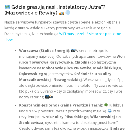
Gdzie grasują nasi „Instalatorzy Jutra”?
(Mazowieckie Rewiry)
Nasze serwisowe furgonetki (zawsze czyste i pełne elektroniki!) znają
każdą dziurę w asfalcie i każdy prestiżowy krawężnik w regionie.
Działamy tam, gdzie technologia
WiFi musi przebić się przez pancerne
drzwi
!
Warszawa (Stolica Energii):
W sercu metropolis
montujemy najwięcej! Od szklanych apartamentowców na
Woli
(ulice
Towarowa
,
Grzybowska
,
Chłodna
) po historyczne
kamienice na
Mokotowie
(ulica
Puławska
,
Madalińskiego
,
Dąbrowskiego
). Jesteśmy też w
Śródmieściu
na
ulicy
Marszałkowskiej
i
Nowogrodzkiej
. Warszawa nigdy nie śpi,
ale dzięki powiadomieniom push na telefon, Ty zawsze wiesz,
kto puka o 3:00 rano – czy to zabłąkany imprezowicz, czy Twój
nocny catering!
Konstancin-Jeziorno (Kraina Prestiżu i Tężni):
Tu luksus
unosi się w powietrzu wraz z prozdrowotną mgiełką.
Przy
rezydencjach wzdłuż
ulicy Piłsudskiego
,
Wilanowskiej
czy
Sienkiewicza
, dyskretna kamera to absolutny „must-have”.
Często odwiedzamy też okoliczne wioski i miasteczka:
Bielawę
,