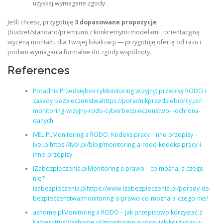
uzyskaj wymagane zgody.
Jeśli chcesz, przygotuję
3 dopasowane propozycje
(budżet/standard/premium) z konkretnymi modelami i orientacyjną
wyceną montażu dla Twojej lokalizacji — przygotuję ofertę od razu i
podam wymagania formalne do zgody wspólnoty.
References
Poradnik PrzedsiębiorcyMonitoring wizyjny: przepisy RODO i
zasady bezpieczeństwahttps://poradnikprzedsiebiorcy.pl/-
monitoring-wizyjny-rodo-cyberbezpieczenstwo-i-ochrona-
danych
IVEL.PLMonitoring a RODO, Kodeks pracy i inne przepisy –
ivel.plhttps://ivel.pl/blog/monitoring-a-rodo-kodeks-pracy-i-
inne-przepisy
iZabezpieczenia.plMonitoring a prawo – co można, a czego
nie? –
izabezpieczenia.plhttps://www.izabezpieczenia.pl/porady-ds-
bezpieczenstwa/monitoring-a-prawo-co-mozna-a-czego-nie/
ashome.plMonitoring a RODO – jak przepisowo korzystać z
kamerhttps://ashome.pl/monitoring-a-rodo-jak-korzystac-z-