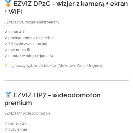
EZVIZ DP2C – wizjer z kamerą + ekran
+ WiFi
EZVIZ DP2C wizjer elektroniczny
✔ ekran 4.3”
✔ powiadomienia na telefon
✔ PIR (wykrywanie ruchu)
✔ tryb nocny IR
✔ montaż w miejsce judasza
najlepszy wybór do bloków (Mokotów, Wola, Ursynów)
EZVIZ HP7 – wideodomofon
premium
EZVIZ HP7 wideodomofon
✔ kamera 2K
✔ duży ekran