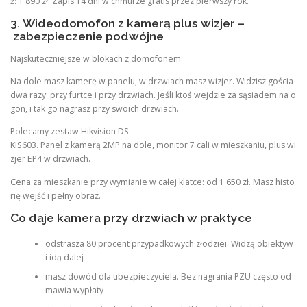
ż: 1 890 zł. Zapis 14 dni w chmurze gratis przez pierwszy rok.
3. Wideodomofon z kamerą plus wizjer –
zabezpieczenie podwójne
Najskuteczniejsze w blokach z domofonem.
Na dole masz kamerę w panelu, w drzwiach masz wizjer. Widzisz gościa
dwa razy: przy furtce i przy drzwiach. Jeśli ktoś wejdzie za sąsiadem na o
gon, i tak go nagrasz przy swoich drzwiach.
Polecamy zestaw Hikvision DS-
KIS603. Panel z kamerą 2MP na dole, monitor 7 cali w mieszkaniu, plus wi
zjer EP4 w drzwiach.
Cena za mieszkanie przy wymianie w całej klatce: od 1 650 zł. Masz histo
rię wejść i pełny obraz.
Co daje kamera przy drzwiach w praktyce
odstrasza 80 procent przypadkowych złodziei. Widzą obiektyw
i idą dalej
masz dowód dla ubezpieczyciela. Bez nagrania PZU często od
mawia wypłaty