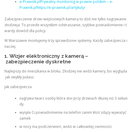
e-Prawnik.plPrywatny monitoring w prawie polskim – e-
Prawnik.plhttps://e-prawnik.pl/artykuly/
Zabezpieczenie drzwi wejściowych kamerą to dziś nie tylko nagrywanie
złodzieja. To przede wszystkim odstraszanie, szybkie powiadomienie i t
wardy dowód dla policji.
W Warszawie montujemy trzy sprawdzone systemy. Każdy zabezpiecza i
naczej.
1. Wizjer elektroniczny z kamerą –
zabezpieczenie dyskretne
Najlepszy do mieszkania w bloku. Złodziej nie widzi kamery, bo wygląda
jak zwykły judasz.
Jak zabezpiecza:
nagrywa twarz osoby która stoi przy drzwiach dłużej niż 3 sekun
dy
wysyła Ci powiadomienie na telefon zanim ktoś zdąży wyważyć
zamek
w nocy ma podczerwień, widzi w całkowitej ciemności