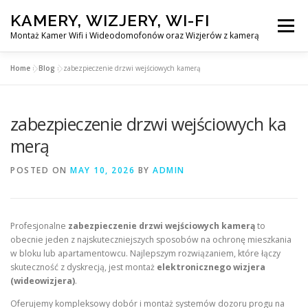
Skip
KAMERY, WIZJERY, WI-FI
to
Menu
content
Montaż Kamer Wifi i Wideodomofonów oraz Wizjerów z kamerą
Home
»
Blog
»
zabezpieczenie drzwi wejściowych kamerą
GŁÓWNA
MONTAŻ KAMER WIFI W WARSZAWA
zabezpieczenie drzwi wejściowych ka
MONTAŻ WIDEDOMOFONÓW
merą
POSTED ON
MAY 10, 2026
BY
ADMIN
MONTAŻU WIZJERÓW Z KAMERĄ
BLOG
EN
Profesjonalne
zabezpieczenie drzwi wejściowych kamerą
to
KONTAKT
obecnie jeden z najskuteczniejszych sposobów na ochronę mieszkania
w bloku lub apartamentowcu. Najlepszym rozwiązaniem, które łączy
skuteczność z dyskrecją, jest montaż
elektronicznego wizjera
(wideowizjera)
.
Oferujemy kompleksowy dobór i montaż systemów dozoru progu na