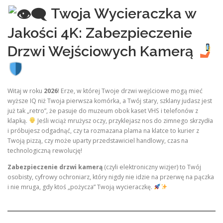
Twoja Wycieraczka w
Jakości 4K: Zabezpieczenie
Drzwi Wejściowych Kamerą
Witaj w roku
2026
! Erze, w której Twoje drzwi wejściowe mogą mieć
wyższe IQ niż Twoja pierwsza komórka, a Twój stary, szklany judasz jest
już tak „retro”, że pasuje do muzeum obok kaset VHS i telefonów z
klapką.
Jeśli wciąż mrużysz oczy, przyklejasz nos do zimnego skrzydła
i próbujesz odgadnąć, czy ta rozmazana plama na klatce to kurier z
Twoją pizzą, czy może uparty przedstawiciel handlowy, czas na
technologiczną rewolucję!
Zabezpieczenie drzwi kamerą
(czyli elektroniczny wizjer) to Twój
osobisty, cyfrowy ochroniarz, który nigdy nie idzie na przerwę na pączka
i nie mruga, gdy ktoś „pożycza” Twoją wycieraczkę.