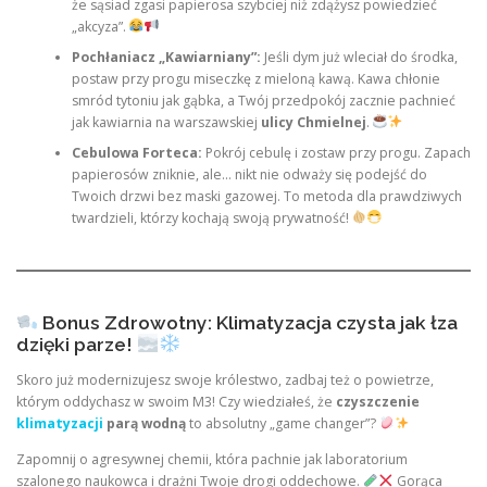
że sąsiad zgasi papierosa szybciej niż zdążysz powiedzieć
„akcyza”.
Pochłaniacz „Kawiarniany”:
Jeśli dym już wleciał do środka,
postaw przy progu miseczkę z mieloną kawą. Kawa chłonie
smród tytoniu jak gąbka, a Twój przedpokój zacznie pachnieć
jak kawiarnia na warszawskiej
ulicy Chmielnej
.
Cebulowa Forteca:
Pokrój cebulę i zostaw przy progu. Zapach
papierosów zniknie, ale… nikt nie odważy się podejść do
Twoich drzwi bez maski gazowej. To metoda dla prawdziwych
twardzieli, którzy kochają swoją prywatność!
Bonus Zdrowotny: Klimatyzacja czysta jak łza
dzięki parze!
Skoro już modernizujesz swoje królestwo, zadbaj też o powietrze,
którym oddychasz w swoim M3! Czy wiedziałeś, że
czyszczenie
klimatyzacji
parą wodną
to absolutny „game changer”?
Zapomnij o agresywnej chemii, która pachnie jak laboratorium
szalonego naukowca i drażni Twoje drogi oddechowe.
Gorąca