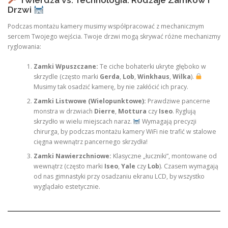
Drzwi
Podczas montażu kamery musimy współpracować z mechanicznym
sercem Twojego wejścia. Twoje drzwi mogą skrywać różne mechanizmy
ryglowania:
Zamki Wpuszczane:
Te ciche bohaterki ukryte głęboko w
skrzydle (często marki
Gerda
,
Lob
,
Winkhaus
,
Wilka
).
Musimy tak osadzić kamerę, by nie zakłócić ich pracy.
Zamki Listwowe (Wielopunktowe):
Prawdziwe pancerne
monstra w drzwiach
Dierre
,
Mottura
czy
Iseo
. Ryglują
skrzydło w wielu miejscach naraz.
Wymagają precyzji
chirurga, by podczas montażu kamery WiFi nie trafić w stalowe
cięgna wewnątrz pancernego skrzydła!
Zamki Nawierzchniowe:
Klasyczne „łuczniki”, montowane od
wewnątrz (często marki
Iseo
,
Yale
czy
Lob
). Czasem wymagają
od nas gimnastyki przy osadzaniu ekranu LCD, by wszystko
wyglądało estetycznie.