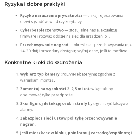
Ryzyka i dobre praktyki
Ryzyko naruszenia prywatności
— unikaj rejestrowania
drzwi sąsiadów, wind czy korytarzy.
Cyberbezpieczeństwo
— stosuj silne hasła, aktualizuj
firmware i rozważ oddzielną sieć dla urządzeń IoT.
Przechowywanie nagrań
— określ czas przechowywania (np.
14–30 dni) i procedury dostępu; szyfruj dane, jeśli to możliwe.
Konkretne kroki do wdrożenia
Wybierz typ kamery
(PoE/Wi‑Fi/bateryjna) zgodnie z
warunkami montażu.
Zamontuj na wysokości 2–2,5 m
i ustaw kąt tak, by
obejmować tylko przedproże.
Skonfiguruj detekcję osób i strefy
by ograniczyć fałszywe
alarmy.
Zabezpiecz sieć i ustaw politykę przechowywania
nagrań.
Jeśli mieszkasz w bloku, poinformuj zarządcę/wspólnotę
i