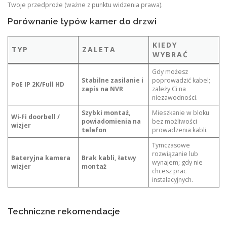
Twoje przedproże (ważne z punktu widzenia prawa).
Porównanie typów kamer do drzwi
KIEDY
TYP
ZALETA
WYBRAĆ
Gdy możesz
Stabilne zasilanie i
poprowadzić kabel;
PoE IP 2K/Full HD
zapis na NVR
zależy Ci na
niezawodności.
Szybki montaż,
Mieszkanie w bloku
Wi‑Fi doorbell /
powiadomienia na
bez możliwości
wizjer
telefon
prowadzenia kabli.
Tymczasowe
rozwiązanie lub
Bateryjna kamera
Brak kabli, łatwy
wynajem; gdy nie
wizjer
montaż
chcesz prac
instalacyjnych.
Techniczne rekomendacje