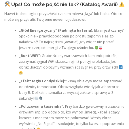
Ups! Co może pójść nie tak? (Katalog Awarii)
Nawet technologia z przyszłości czasem miewa „laga” lub focha. Oto co
może się przytrafić Twojemu nowemu judaszowi:
„Głód Energetyczny” (Padnięta bateria):
Ekran jest czarny?
Spokojnie – prawdopodobnie po prostu zapomniałeś go
naładować! To najczęstsza „awaria”, gdy wizjer nie potrafi
jeszcze czerpać energii z Twojego uśmiechu.
„Bunt WiFi”:
Grube ściany warszawskich kamienic potrafią
zatrzymać sygnał WiFi skuteczniej niż policyjna blokada. Jeśli
obraz „haczy”, dołożymy wzmacniacz sygnału przy drzwiach!
„Efekt Mgły Londyńskiej”:
Zimą obiektyw może zaparować
od różnicy temperatur. Obraz wygląda wtedy jak w horrorze
klasy B. Delikatna szmatka zazwyczaj załatwia sprawę w 3
sekundy!
„Poluzowana tasiemka”:
Przy bardzo gwałtownym trzaskaniu
drzwiami (np. po kłótni o to, kto wynosi śmieci), kabel łączący
kamerę z monitorem może się poluzować. Wtedy ekran
wyświetla „No Signal” – spokojnie, to tylko kwestia poprawienia