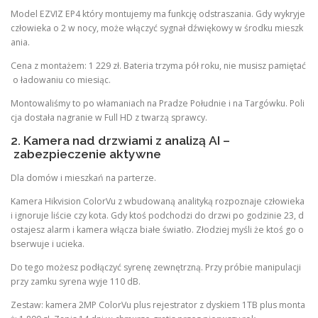
Model EZVIZ EP4 który montujemy ma funkcję odstraszania. Gdy wykryje
człowieka o 2 w nocy, może włączyć sygnał dźwiękowy w środku mieszk
ania.
Cena z montażem: 1 229 zł. Bateria trzyma pół roku, nie musisz pamiętać
o ładowaniu co miesiąc.
Montowaliśmy to po włamaniach na Pradze Południe i na Targówku. Poli
cja dostała nagranie w Full HD z twarzą sprawcy.
2. Kamera nad drzwiami z analizą AI –
zabezpieczenie aktywne
Dla domów i mieszkań na parterze.
Kamera Hikvision ColorVu z wbudowaną analityką rozpoznaje człowieka
i ignoruje liście czy kota. Gdy ktoś podchodzi do drzwi po godzinie 23, d
ostajesz alarm i kamera włącza białe światło. Złodziej myśli że ktoś go o
bserwuje i ucieka.
Do tego możesz podłączyć syrenę zewnętrzną. Przy próbie manipulacji
przy zamku syrena wyje 110 dB.
Zestaw: kamera 2MP ColorVu plus rejestrator z dyskiem 1TB plus monta