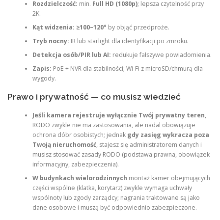
Rozdzielczość:
min.
Full HD (1080p)
; lepsza czytelność przy
2K.
Kąt widzenia:
≥100–120°
by objąć przedproże.
Tryb nocny:
IR lub starlight dla identyfikacji po zmroku.
Detekcja osób/PIR lub AI:
redukuje fałszywe powiadomienia.
Zapis:
PoE + NVR dla stabilności; Wi‑Fi z microSD/chmurą dla
wygody.
Prawo i prywatność — co musisz wiedzieć
Jeśli kamera rejestruje wyłącznie Twój prywatny teren
,
RODO zwykle nie ma zastosowania, ale nadal obowiązuje
ochrona dóbr osobistych; jednak
gdy zasięg wykracza poza
Twoją nieruchomość
, stajesz się administratorem danych i
musisz stosować zasady RODO (podstawa prawna, obowiązek
informacyjny, zabezpieczenia).
W budynkach wielorodzinnych
montaż kamer obejmujących
części wspólne (klatka, korytarz) zwykle wymaga uchwały
wspólnoty lub zgody zarządcy; nagrania traktowane są jako
dane osobowe i muszą być odpowiednio zabezpieczone.