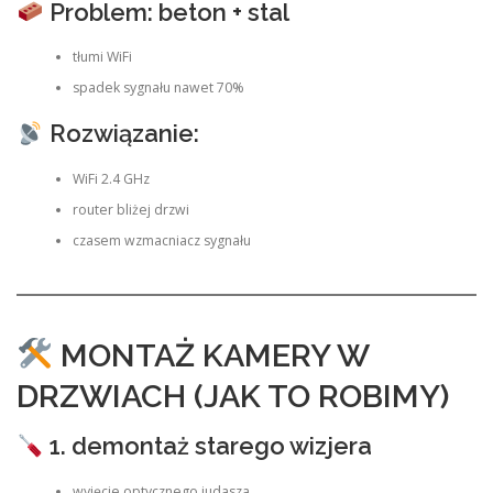
Problem: beton + stal
tłumi WiFi
spadek sygnału nawet 70%
Rozwiązanie:
WiFi 2.4 GHz
router bliżej drzwi
czasem wzmacniacz sygnału
MONTAŻ KAMERY W
DRZWIACH (JAK TO ROBIMY)
1. demontaż starego wizjera
wyjęcie optycznego judasza