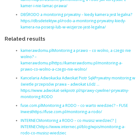
kamer-i-nie-lamac-prawa/
DBŚRODO a monitoring prywatny – kiedy kamera jest legalna?
https://dbsdetektyw.pl/rodo-a-monitoring-prywatny-kiedy-
kamera-na-posesji-lub-w-wizjerze-jest-legalna/
Related results
kamerawdomu.plMonitoring a prawo – co wolno, a czego nie
wolno? –
kamerawdomu.plhttps://kamerawdomu.pl/monitoring-a-
prawo-co-wolno-a-czego-nie-wolno/
Kancelaria Adwokacka Adwokat Piotr SękPrywatny monitoring w
świetle przepisów prawa – adwokat Łódź …
https://www.adwokat-sekpiotr.pl/sprawy-cywilne/-prywatny-
monitoring-RODO
fuse.com.plMonitoring a RODO – co warto wiedzieć? – FUSE
Inwesthttps://fuse.com.pl/monitoring-a-rodo/
INTERNECMonitoring a RODO – co musisz wiedzieć? |
INTERNEChttps://www.internec.pl/blog/wpis/monitoring-a-
rodo-co-musisz-wiedziec