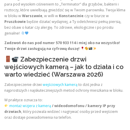
para pod wysokim ciśnieniem to „Terminator” dla grzybów, bakterii i
roztoczy, które uwielbiają gnieździć się w Twoim parowniku. Twoja klima
w bloku w
Warszawie
, w willi w
Konstancinie
czy w biurze w
Pruszkowie
będzie działać wydajniej, a Ty odetchniesz pełną piersią,
bez obaw o katar czy alergię. To zdrowe, ekologiczne i po prostu
genialne!
Zadzwoń do nas pod numer 570 933 114 i miej oko na wszystko!
Twoje drzwi zasługują na cyfrową duszę!
Zabezpieczenie drzwi
wejściowych kamerą – jak to działa i co
warto wiedzieć (Warszawa 2026)
Zabezpieczenie drzwi
wejściowych kamerą
to dziś jedna z
najprostszych i najskuteczniejszych metod ochrony mieszkania w bloku.
W praktyce oznacza to:
montaż wizjera z kamerą
/ wideodomofonu / kamery IP przy
drzwiach
, który pozwala widzieć i nagrywać osoby przed wejściem
oraz dostaje powiadomienia na telefon.