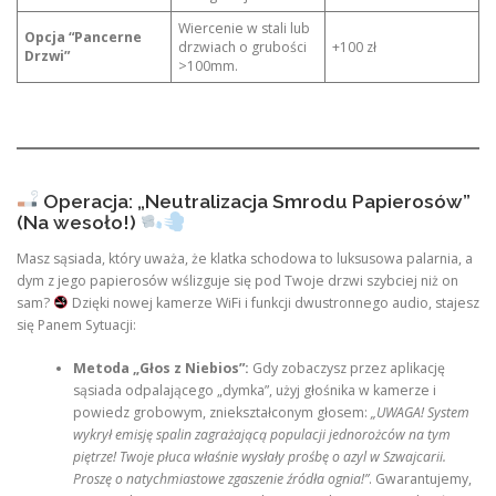
Wiercenie w stali lub
Opcja “Pancerne
drzwiach o grubości
+100 zł
Drzwi”
>100mm.
Operacja: „Neutralizacja Smrodu Papierosów”
(Na wesoło!)
Masz sąsiada, który uważa, że klatka schodowa to luksusowa palarnia, a
dym z jego papierosów wślizguje się pod Twoje drzwi szybciej niż on
sam?
Dzięki nowej kamerze WiFi i funkcji dwustronnego audio, stajesz
się Panem Sytuacji:
Metoda „Głos z Niebios”:
Gdy zobaczysz przez aplikację
sąsiada odpalającego „dymka”, użyj głośnika w kamerze i
powiedz grobowym, zniekształconym głosem:
„UWAGA! System
wykrył emisję spalin zagrażającą populacji jednorożców na tym
piętrze! Twoje płuca właśnie wysłały prośbę o azyl w Szwajcarii.
Proszę o natychmiastowe zgaszenie źródła ognia!”
. Gwarantujemy,