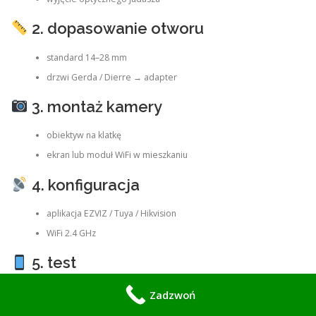
2. dopasowanie otworu
standard 14–28 mm
drzwi Gerda / Dierre → adapter
3. montaż kamery
obiektyw na klatkę
ekran lub moduł WiFi w mieszkaniu
4. konfiguracja
aplikacja EZVIZ / Tuya / Hikvision
WiFi 2.4 GHz
5. test
powiadomienia
Zadzwoń
noc/dzień