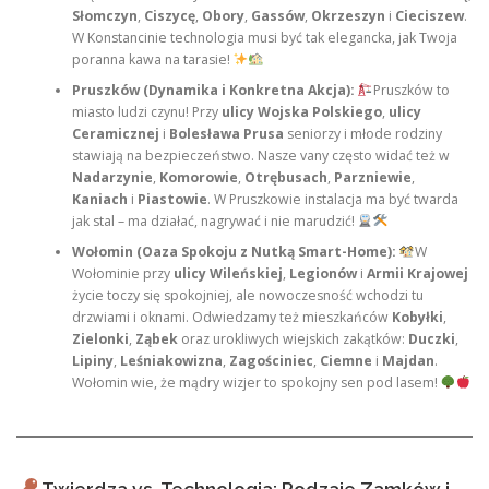
Słomczyn
,
Ciszycę
,
Obory
,
Gassów
,
Okrzeszyn
i
Cieciszew
.
W Konstancinie technologia musi być tak elegancka, jak Twoja
poranna kawa na tarasie!
Pruszków (Dynamika i Konkretna Akcja):
Pruszków to
miasto ludzi czynu! Przy
ulicy Wojska Polskiego
,
ulicy
Ceramicznej
i
Bolesława Prusa
seniorzy i młode rodziny
stawiają na bezpieczeństwo. Nasze vany często widać też w
Nadarzynie
,
Komorowie
,
Otrębusach
,
Parzniewie
,
Kaniach
i
Piastowie
. W Pruszkowie instalacja ma być twarda
jak stal – ma działać, nagrywać i nie marudzić!
Wołomin (Oaza Spokoju z Nutką Smart-Home):
W
Wołominie przy
ulicy Wileńskiej
,
Legionów
i
Armii Krajowej
życie toczy się spokojniej, ale nowoczesność wchodzi tu
drzwiami i oknami. Odwiedzamy też mieszkańców
Kobyłki
,
Zielonki
,
Ząbek
oraz urokliwych wiejskich zakątków:
Duczki
,
Lipiny
,
Leśniakowizna
,
Zagościniec
,
Ciemne
i
Majdan
.
Wołomin wie, że mądry wizjer to spokojny sen pod lasem!
Twierdza vs. Technologia: Rodzaje Zamków i