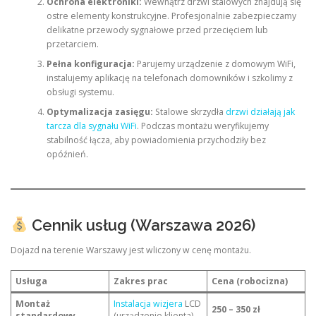
Ochrona elektroniki:
Wewnątrz drzwi stalowych znajdują się
ostre elementy konstrukcyjne. Profesjonalnie zabezpieczamy
delikatne przewody sygnałowe przed przecięciem lub
przetarciem.
Pełna konfiguracja:
Parujemy urządzenie z domowym WiFi,
instalujemy aplikację na telefonach domowników i szkolimy z
obsługi systemu.
Optymalizacja zasięgu:
Stalowe skrzydła
drzwi działają jak
tarcza dla sygnału WiFi
. Podczas montażu weryfikujemy
stabilność łącza, aby powiadomienia przychodziły bez
opóźnień.
Cennik usług (Warszawa 2026)
Dojazd na terenie Warszawy jest wliczony w cenę montażu.
Usługa
Zakres prac
Cena (robocizna)
Montaż
Instalacja wizjera
LCD
250 – 350 zł
standardowy
(urządzenie klienta)