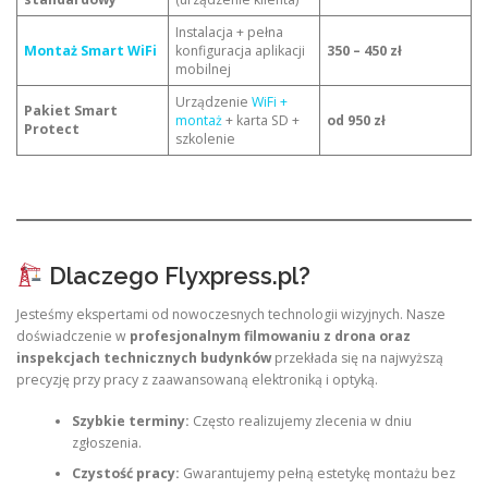
Instalacja + pełna
Montaż Smart WiFi
konfiguracja aplikacji
350 – 450 zł
mobilnej
Urządzenie
WiFi +
Pakiet Smart
montaż
+ karta SD +
od 950 zł
Protect
szkolenie
Dlaczego Flyxpress.pl?
Jesteśmy ekspertami od nowoczesnych technologii wizyjnych. Nasze
doświadczenie w
profesjonalnym filmowaniu z drona oraz
inspekcjach technicznych budynków
przekłada się na najwyższą
precyzję przy pracy z zaawansowaną elektroniką i optyką.
Szybkie terminy:
Często realizujemy zlecenia w dniu
zgłoszenia.
Czystość pracy:
Gwarantujemy pełną estetykę montażu bez