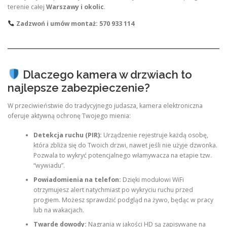
terenie całej
Warszawy i okolic
.
Zadzwoń i umów montaż: 570 933 114
Dlaczego kamera w drzwiach to
najlepsze zabezpieczenie?
W przeciwieństwie do tradycyjnego judasza, kamera elektroniczna
oferuje aktywną ochronę Twojego mienia:
Detekcja ruchu (PIR):
Urządzenie rejestruje każdą osobę,
która zbliża się do Twoich drzwi, nawet jeśli nie użyje dzwonka.
Pozwala to wykryć potencjalnego włamywacza na etapie tzw.
“wywiadu”.
Powiadomienia na telefon:
Dzięki modułowi WiFi
otrzymujesz alert natychmiast po wykryciu ruchu przed
progiem. Możesz sprawdzić podgląd na żywo, będąc w pracy
lub na wakacjach.
Twarde dowody:
Nagrania w jakości HD są zapisywane na