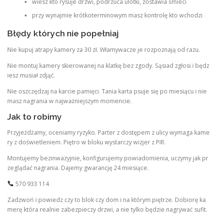
wiesz kto rysuje drzwi, podrzuca ulotki, zostawia śmieci
przy wynajmie krótkoterminowym masz kontrolę kto wchodzi
Błędy których nie popełniaj
Nie kupuj atrapy kamery za 30 zł. Włamywacze je rozpoznają od razu.
Nie montuj kamery skierowanej na klatkę bez zgody. Sąsiad zgłosi i będz
iesz musiał zdjąć.
Nie oszczędzaj na karcie pamięci. Tania karta psuje się po miesiącu i nie
masz nagrania w najważniejszym momencie.
Jak to robimy
Przyjeżdżamy, oceniamy ryzyko. Parter z dostępem z ulicy wymaga kame
ry z doświetleniem. Piętro w bloku wystarczy wizjer z PIR.
Montujemy bezinwazyjnie, konfigurujemy powiadomienia, uczymy jak pr
zeglądać nagrania. Dajemy gwarancję 24 miesiące.
570 933 114
Zadzwoń i powiedz czy to blok czy dom i na którym piętrze. Dobiorę ka
merę która realnie zabezpieczy drzwi, a nie tylko będzie nagrywać sufit.