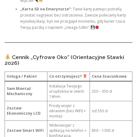
wtyczki!
„Karta SD na Emeryturze”:
Tanie karty pamięci potrafią
przestać nagrywać bez ostrzeżenia. Zawsze polecamy karty
wysokiej klasy, byś nie przegapił momentu, gdy kurier rzuca
Twoją paczką z napisem „Uwaga Szkło”.
Cennik „Cyfrowe Oko” (Orientacyjne Stawki
2026)
Usługa / Pakiet
Co otrzymujesz?
Cena Szacunkowa
Instalacja Twojego
Sam Montaż
urządzenia w otwór
250 – 350 zł
Mechaniczny
14mm.
Prosty wizjer z
Zestaw
ekranem (bez WiFi) +
od 550 zł
Ekonomiczny LCD
montaż.
Wideowizjer z
Zestaw Smart WiFi
aplikacją na telefon +
850 – 1300 zł
konfiguracja.