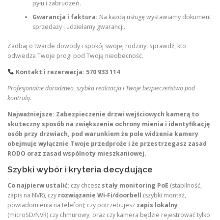
pyłu i zabrudzeń.
Gwarancja i faktura:
Na każdą usługę wystawiamy dokument
sprzedaży i udzielamy gwarancji.
Zadbaj o twarde dowody i spokój swojej rodziny. Sprawdź, kto
odwiedza Twoje progi pod Twoją nieobecność.
Kontakt i rezerwacja: 570 933 114
Profesjonalne doradztwo, szybka realizacja i Twoje bezpieczeństwo pod
kontrolą.
Najważniejsze:
Zabezpieczenie drzwi wejściowych kamerą to
skuteczny sposób na zwiększenie ochrony mienia i identyfikację
osób przy drzwiach, pod warunkiem że pole widzenia kamery
obejmuje wyłącznie Twoje przedproże i że przestrzegasz zasad
RODO oraz zasad wspólnoty mieszkaniowej.
Szybki wybór i kryteria decydujące
Co najpierw ustalić:
czy chcesz
stały monitoring PoE
(stabilność,
zapis na NVR), czy
rozwiązanie Wi‑Fi/doorbell
(szybki montaż,
powiadomienia na telefon); czy potrzebujesz
zapis lokalny
(microSD/NVR) czy chmurowy; oraz czy kamera będzie rejestrować tylko