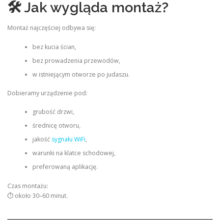
🛠 Jak wygląda montaż?
Montaż najczęściej odbywa się:
bez kucia ścian,
bez prowadzenia przewodów,
w istniejącym otworze po judaszu.
Dobieramy urządzenie pod:
grubość drzwi,
średnicę otworu,
jakość
sygnału WiFi
,
warunki na klatce schodowej,
preferowaną aplikację.
Czas montażu:
⏱ około 30–60 minut.