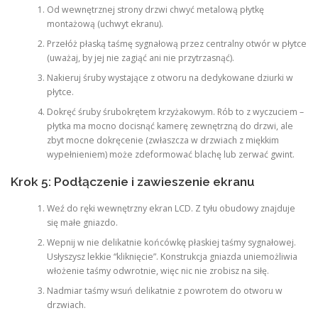
Od wewnętrznej strony drzwi chwyć metalową płytkę
montażową (uchwyt ekranu).
Przełóż płaską taśmę sygnałową przez centralny otwór w płytce
(uważaj, by jej nie zagiąć ani nie przytrzasnąć).
Nakieruj śruby wystające z otworu na dedykowane dziurki w
płytce.
Dokręć śruby śrubokrętem krzyżakowym. Rób to z wyczuciem –
płytka ma mocno docisnąć kamerę zewnętrzną do drzwi, ale
zbyt mocne dokręcenie (zwłaszcza w drzwiach z miękkim
wypełnieniem) może zdeformować blachę lub zerwać gwint.
Krok 5: Podłączenie i zawieszenie ekranu
Weź do ręki wewnętrzny ekran LCD. Z tyłu obudowy znajduje
się małe gniazdo.
Wepnij w nie delikatnie końcówkę płaskiej taśmy sygnałowej.
Usłyszysz lekkie “kliknięcie”. Konstrukcja gniazda uniemożliwia
włożenie taśmy odwrotnie, więc nic nie zrobisz na siłę.
Nadmiar taśmy wsuń delikatnie z powrotem do otworu w
drzwiach.