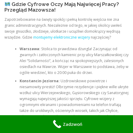
Gdzie Cyfrowe Oczy Mają Najwięcej Pracy?
Przegląd Mazowsza!
Zapotrzebowanie na święty spokój i pełną kontrolę wejścia nie zna
granic administracyjnych. Niezależnie od tego, w jakiej okolicy uwiłeś
swoje gniazdko, złodzieje, ulotkarze i uciążliwi domokrążcy wędrują
wszędzie. Gdzie
montujemy elektroniczne wizjery
najczęściej?
Warszawa:
Stolica to prawdziwa dżungla! Zaczynając od
gwarnych i zatłoczonych kamienic przy ulicy Marszałkowskiej czy
Alei “Solidarności”, a kończąc na spokojniejszych, zalesionych
osiedlach na Wawrze. Wizjer w Warszawie to podstawa, żeby w
ogóle wiedzieć, kto o 20:00 puka do drzwi.
Konstancin-Jeziorna:
Uzdrowiskowe powietrze i
niesamowity prestiż! Olbrzymie rezydencje i piękne wille ukryte
wzdłuż ulicy Wierzejewskiego, Gąsiorowskiego czy Sanatoryjnej
wymagają najwyższej jakości sprzętu. Cyfrowe wizjery z
ogromnymi ekranami i powiadomieniami na telefon trafiają
także do urokliwych, ościennych wiosek, takich jak Chylice,
Obory czy Bielawa, gdzie mieszkańcy cenią sobie absolutną
dyskrecję.
Zadzwoń
Pruszków:
Mieszkańcy blokowisk i nowych osiedli
przy ulicy