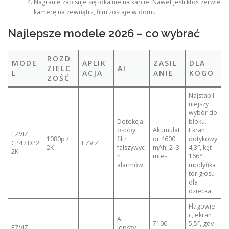
Nagranie zapisuje się lokalnie na karcie. Nawet jeśli ktoś zerwie
kamerę na zewnątrz, film zostaje w domu
Najlepsze modele 2026 – co wybrać
ROZD
MODE
APLIK
ZASIL
DLA
ZIELC
AI
L
ACJA
ANIE
KOGO
ZOŚĆ
Najstabil
niejszy
wybór do
Detekcja
bloku.
osoby,
Akumulat
Ekran
EZVIZ
1080p /
filtr
or 4600
dotykowy
CP4 / DP2
EZVIZ
2K
fałszywyc
mAh, 2–3
4,3″, kąt
2K
h
mies.
166°,
alarmów
modyfika
tor głosu
dla
dziecka
Flagowie
c, ekran
AI +
7100
5,5″, gdy
EZVIZ
lepszy