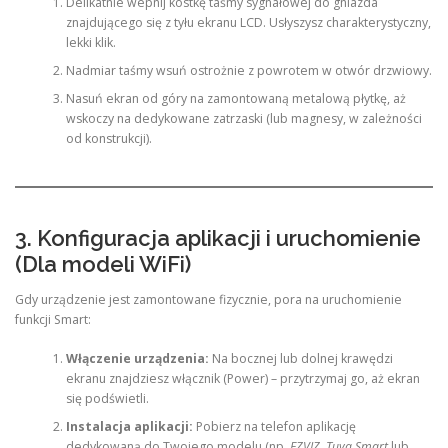
Delikatnie wepnij kostkę taśmy sygnałowej do gniazda
znajdującego się z tyłu ekranu LCD. Usłyszysz charakterystyczny,
lekki klik.
Nadmiar taśmy wsuń ostrożnie z powrotem w otwór drzwiowy.
Nasuń ekran od góry na zamontowaną metalową płytkę, aż
wskoczy na dedykowane zatrzaski (lub magnesy, w zależności
od konstrukcji).
3. Konfiguracja aplikacji i uruchomienie
(Dla modeli WiFi)
Gdy urządzenie jest zamontowane fizycznie, pora na uruchomienie
funkcji Smart:
Włączenie urządzenia:
Na bocznej lub dolnej krawędzi
ekranu znajdziesz włącznik (Power) – przytrzymaj go, aż ekran
się podświetli.
Instalacja aplikacji:
Pobierz na telefon aplikację
dedykowaną do Twojego modelu (np.
EZVIZ
,
Tuya Smart
lub