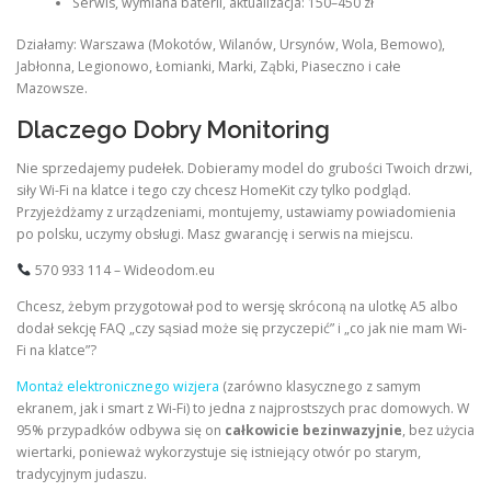
Serwis, wymiana baterii, aktualizacja: 150–450 zł
Działamy: Warszawa (Mokotów, Wilanów, Ursynów, Wola, Bemowo),
Jabłonna, Legionowo, Łomianki, Marki, Ząbki, Piaseczno i całe
Mazowsze.
Dlaczego Dobry Monitoring
Nie sprzedajemy pudełek. Dobieramy model do grubości Twoich drzwi,
siły Wi-Fi na klatce i tego czy chcesz HomeKit czy tylko podgląd.
Przyjeżdżamy z urządzeniami, montujemy, ustawiamy powiadomienia
po polsku, uczymy obsługi. Masz gwarancję i serwis na miejscu.
570 933 114 – Wideodom.eu
Chcesz, żebym przygotował pod to wersję skróconą na ulotkę A5 albo
dodał sekcję FAQ „czy sąsiad może się przyczepić” i „co jak nie mam Wi-
Fi na klatce”?
Montaż elektronicznego wizjera
(zarówno klasycznego z samym
ekranem, jak i smart z Wi-Fi) to jedna z najprostszych prac domowych. W
95% przypadków odbywa się on
całkowicie bezinwazyjnie
, bez użycia
wiertarki, ponieważ wykorzystuje się istniejący otwór po starym,
tradycyjnym judaszu.