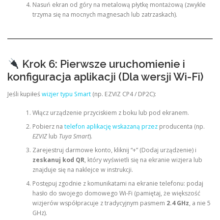
Nasuń ekran od góry na metalową płytkę montażową (zwykle
trzyma się na mocnych magnesach lub zatrzaskach).
Krok 6: Pierwsze uruchomienie i
konfiguracja aplikacji (Dla wersji Wi-Fi)
Jeśli kupiłeś
wizjer typu Smart
(np. EZVIZ CP4 / DP2C):
Włącz urządzenie przyciskiem z boku lub pod ekranem.
Pobierz na
telefon aplikację wskazaną przez
producenta (np.
EZVIZ
lub
Tuya Smart
).
Zarejestruj darmowe konto, kliknij “+” (Dodaj urządzenie) i
zeskanuj kod QR
, który wyświetli się na ekranie wizjera lub
znajduje się na naklejce w instrukcji.
Postępuj zgodnie z komunikatami na ekranie telefonu: podaj
hasło do swojego domowego Wi-Fi (pamiętaj, że większość
wizjerów współpracuje z tradycyjnym pasmem
2.4 GHz
, a nie 5
GHz).