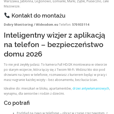
Warszawa, Jabłonna, Legionowo, Łomianki, Marki, Ząbki, Piaseczno, całe
Mazowsze.
Kontakt do montażu
Dobry Monitoring / Wideodom.eu
Telefon:
570 933 114
Inteligentny wizjer z aplikacją
na telefon – bezpieczeństwo
domu 2026
To nie jest zwykły judasz. To kamera Full HD/2K montowana w otworze
po starym wizjerze, która łączy się z Twoim Wi-Fi. Widzisz kto stoi pod
drzwiami na żywo w telefonie, rozmawiasz z kurierem będąc w pracy i
masz nagranie każdej wizyty – bez abonamentu, bez kucia ścian.
Idealne do: mieszkań w bloku, apartamentów,
drzwi antywłamaniowych
,
wynajmu, dla seniorów i rodzin z dziećmi.
Co potrafi
Podgląd na żywo w telefonie – obraz w czasie rzeczywistym, z