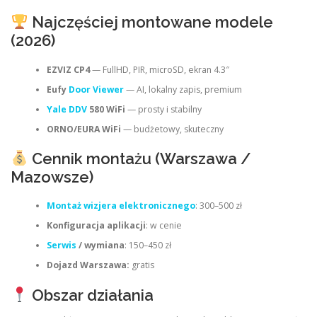
Najczęściej montowane modele
(2026)
EZVIZ CP4
— FullHD, PIR, microSD, ekran 4.3″
Eufy
Door Viewer
— AI, lokalny zapis, premium
Yale DDV
580 WiFi
— prosty i stabilny
ORNO/EURA WiFi
— budżetowy, skuteczny
Cennik montażu (Warszawa /
Mazowsze)
Montaż wizjera elektronicznego
: 300–500 zł
Konfiguracja aplikacji
: w cenie
Serwis
/ wymiana
: 150–450 zł
Dojazd Warszawa:
gratis
Obszar działania