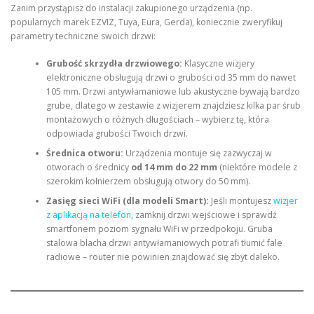
Zanim przystąpisz do instalacji zakupionego urządzenia (np.
popularnych marek EZVIZ, Tuya, Eura, Gerda), koniecznie zweryfikuj
parametry techniczne swoich drzwi:
Grubość skrzydła drzwiowego:
Klasyczne wizjery
elektroniczne obsługują drzwi o grubości od 35 mm do nawet
105 mm. Drzwi antywłamaniowe lub akustyczne bywają bardzo
grube, dlatego w zestawie z wizjerem znajdziesz kilka par śrub
montażowych o różnych długościach – wybierz tę, która
odpowiada grubości Twoich drzwi.
Średnica otworu:
Urządzenia montuje się zazwyczaj w
otworach o średnicy
od 14 mm do 22 mm
(niektóre modele z
szerokim kołnierzem obsługują otwory do 50 mm).
Zasięg sieci WiFi (dla modeli Smart):
Jeśli montujesz
wizjer
z aplikacją na telefon
, zamknij drzwi wejściowe i sprawdź
smartfonem poziom sygnału WiFi w przedpokoju. Gruba
stalowa blacha drzwi antywłamaniowych potrafi tłumić fale
radiowe – router nie powinien znajdować się zbyt daleko.