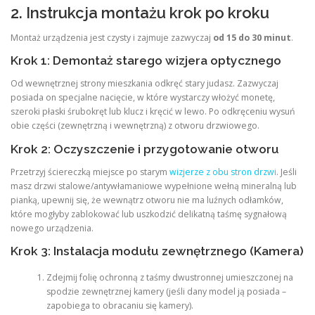
2. Instrukcja montażu krok po kroku
Montaż urządzenia jest czysty i zajmuje zazwyczaj
od 15 do 30 minut
.
Krok 1: Demontaż starego wizjera optycznego
Od wewnętrznej strony mieszkania odkręć stary judasz. Zazwyczaj
posiada on specjalne nacięcie, w które wystarczy włożyć monetę,
szeroki płaski śrubokręt lub klucz i kręcić w lewo. Po odkręceniu wysuń
obie części (zewnętrzną i wewnętrzną) z otworu drzwiowego.
Krok 2: Oczyszczenie i przygotowanie otworu
Przetrzyj ściereczką miejsce po starym
wizjerze z obu stron drzwi
. Jeśli
masz drzwi stalowe/antywłamaniowe wypełnione wełną mineralną lub
pianką, upewnij się, że wewnątrz otworu nie ma luźnych odłamków,
które mogłyby zablokować lub uszkodzić delikatną taśmę sygnałową
nowego urządzenia.
Krok 3: Instalacja modułu zewnętrznego (Kamera)
Zdejmij folię ochronną z taśmy dwustronnej umieszczonej na
spodzie zewnętrznej kamery (jeśli dany model ją posiada –
zapobiega to obracaniu się kamery).