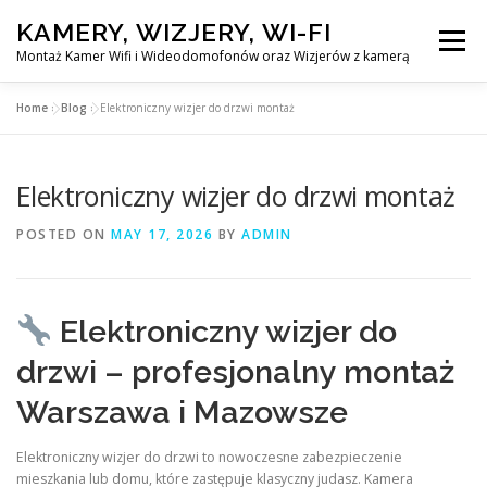
Skip
KAMERY, WIZJERY, WI-FI
to
Menu
content
Montaż Kamer Wifi i Wideodomofonów oraz Wizjerów z kamerą
Home
»
Blog
»
Elektroniczny wizjer do drzwi montaż
GŁÓWNA
MONTAŻ KAMER WIFI W WARSZAWA
Elektroniczny wizjer do drzwi montaż
MONTAŻ WIDEDOMOFONÓW
POSTED ON
MAY 17, 2026
BY
ADMIN
MONTAŻU WIZJERÓW Z KAMERĄ
BLOG
Elektroniczny wizjer do
EN
drzwi – profesjonalny montaż
KONTAKT
Warszawa i Mazowsze
Elektroniczny wizjer do drzwi to nowoczesne zabezpieczenie
mieszkania lub domu, które zastępuje klasyczny judasz. Kamera