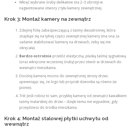
Wkręć wybrane śruby delikatnie (na 2–3 obroty) w
nagwintowane otwory z tyłu kamery zewnętrznej.
Krok 3: Montaż kamery na zewnątrz
Zdejmij folię zabezpieczającą z taśmy dwustronnej, która
znajduje się na tylnej części zewnętrznej kamery (ma ona za
zadanie stabilizować kamerę na drzwiach, żeby się nie
okręcała).
Bardzo ostrożnie
przełóż elastyczną, płaską taśmę sygnałową
(oraz wkręcone wcześniej śruby) przez otwór w drzwiach do
wewnątrz mieszkania.
Dociśnij kamerę mocno do zewnętrznej strony drzwi,
upewniając się, że logo lub przycisk dzwonka są równo (w
pionie).
Trik:
Jeśli robisz to sam, przyklej kamerę od zewnątrz kawałkiem
taśmy malarskiej do drzwi – dzięki temu nie wypadnie, gdy
przejdziesz do środka mieszkania.
Krok 4: Montaż stalowej płytki uchwytu od
wewnątrz