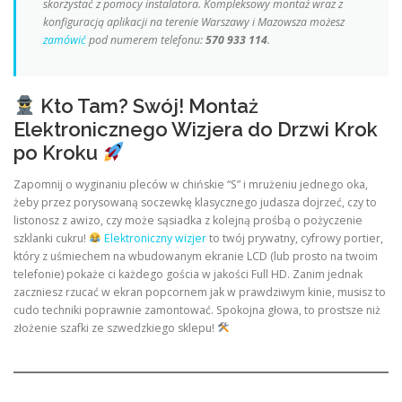
skorzystać z pomocy instalatora. Kompleksowy montaż wraz z
konfiguracją aplikacji na terenie Warszawy i Mazowsza możesz
zamówić
pod numerem telefonu:
570 933 114
.
Kto Tam? Swój! Montaż
Elektronicznego Wizjera do Drzwi Krok
po Kroku
Zapomnij o wyginaniu pleców w chińskie “S” i mrużeniu jednego oka,
żeby przez porysowaną soczewkę klasycznego judasza dojrzeć, czy to
listonosz z awizo, czy może sąsiadka z kolejną prośbą o pożyczenie
szklanki cukru!
Elektroniczny wizjer
to twój prywatny, cyfrowy portier,
który z uśmiechem na wbudowanym ekranie LCD (lub prosto na twoim
telefonie) pokaże ci każdego gościa w jakości Full HD. Zanim jednak
zaczniesz rzucać w ekran popcornem jak w prawdziwym kinie, musisz to
cudo techniki poprawnie zamontować. Spokojna głowa, to prostsze niż
złożenie szafki ze szwedzkiego sklepu!