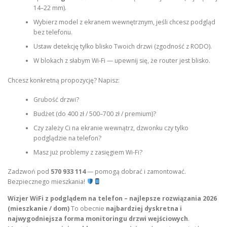
14–22 mm).
Wybierz model z ekranem wewnętrznym, jeśli chcesz podgląd
bez telefonu.
Ustaw detekcję tylko blisko Twoich drzwi (zgodność z RODO).
W blokach z słabym Wi-Fi — upewnij się, że router jest blisko.
Chcesz konkretną propozycję? Napisz:
Grubość drzwi?
Budżet (do 400 zł / 500–700 zł / premium)?
Czy zależy Ci na ekranie wewnątrz, dzwonku czy tylko
podglądzie na telefon?
Masz już problemy z zasięgiem Wi-Fi?
Zadzwoń pod
570 933 114
— pomogą dobrać i zamontować.
Bezpiecznego mieszkania!
Wizjer WiFi z podglądem na telefon – najlepsze rozwiązania 2026
(mieszkanie / dom)
To obecnie
najbardziej dyskretna i
najwygodniejsza forma monitoringu drzwi wejściowych
.