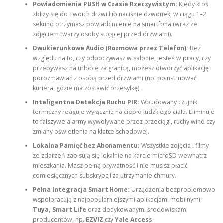
Powiadomienia PUSH w Czasie Rzeczywistym:
Kiedy ktoś
zbliży się do Twoich drzwi lub naciśnie dzwonek, w ciągu 1–2
sekund otrzymasz powiadomienie na smartfona (wraz ze
zdjęciem twarzy osoby stojącej przed drzwiami).
Dwukierunkowe Audio (Rozmowa przez Telefon):
Bez
względu na to, czy odpoczywasz w salonie, jesteś w pracy, czy
przebywasz na urlopie za granicą, możesz otworzyć aplikację i
porozmawiać z osobą przed drzwiami (np. poinstruować
kuriera, gdzie ma zostawić przesyłkę).
Inteligentna Detekcja Ruchu PIR:
Wbudowany czujnik
termiczny reaguje wyłącznie na ciepło ludzkiego ciała. Eliminuje
to fałszywe alarmy wywoływane przez przeciągi, ruchy wind czy
zmiany oświetlenia na klatce schodowej.
Lokalna Pamięć bez Abonamentu:
Wszystkie zdjęcia i filmy
ze zdarzeń zapisują się lokalnie na karcie microSD wewnątrz
mieszkania. Masz pełną prywatność i nie musisz płacić
comiesięcznych subskrypcji za utrzymanie chmury.
Pełna Integracja Smart Home:
Urządzenia bezproblemowo
współpracują z najpopularniejszymi aplikacjami mobilnymi:
Tuya, Smart Life
oraz dedykowanymi środowiskami
producentów, np.
EZVIZ
czy
Yale Access
.