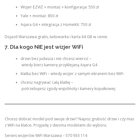
Wizjer EZVIZ + montaż + konfiguracja: 550 zł
Yale + montaż: 850 zł
Aqara G4 + integracja z HomeKit: 750 zł
Dojazd Warszawa gratis, ładowarka i karta 64 GB w cenie.
7. Dla kogo NIE jest wizjer WiFi
drzwi bez judasza i nie chcesz wiercić –
wtedy bierz kamerę przyklejaną Aqara G4
klatka bez WiFi – wtedy wizjer z samym ekranem bez WiFi
chcesz nagrywać całą klatkę –
potrzebujesz zgody wspólnoty i kamery kopułkowej
Chcesz dobrać model pod swoje drzwi? Napisz grubość drzwi i czy mas
z WiFi na klatce. Przyjadę z dwoma modelami do wyboru.
Serwis wizjerów WiFi Warszawa – 570 933 114