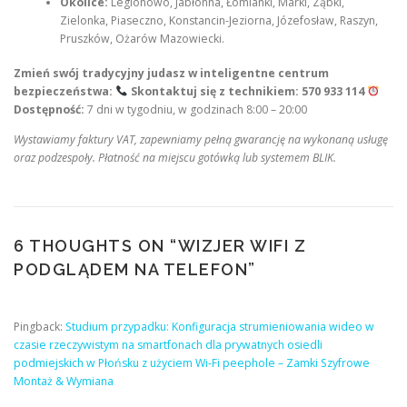
Okolice:
Legionowo, Jabłonna, Łomianki, Marki, Ząbki,
Zielonka, Piaseczno, Konstancin-Jeziorna, Józefosław, Raszyn,
Pruszków, Ożarów Mazowiecki.
Zmień swój tradycyjny judasz w inteligentne centrum
bezpieczeństwa:
Skontaktuj się z technikiem:
570 933 114
Dostępność:
7 dni w tygodniu, w godzinach 8:00 – 20:00
Wystawiamy faktury VAT, zapewniamy pełną gwarancję na wykonaną usługę
oraz podzespoły. Płatność na miejscu gotówką lub systemem BLIK.
6 THOUGHTS ON “
WIZJER WIFI Z
PODGLĄDEM NA TELEFON
”
Pingback:
Studium przypadku: Konfiguracja strumieniowania wideo w
czasie rzeczywistym na smartfonach dla prywatnych osiedli
podmiejskich w Płońsku z użyciem Wi-Fi peephole – Zamki Szyfrowe
Montaż & Wymiana