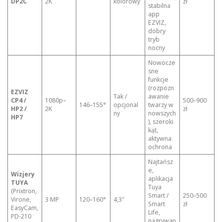
DP2C
2K
kolorowy
zł
stabilna
app
EZVIZ,
dobry
tryb
nocny
Nowocze
sne
funkcje
(rozpozn
EZVIZ
Tak /
awanie
CP4 /
1080p–
500–900
146–155°
opcjonal
twarzy w
HP2 /
2K
zł
ny
nowszych
HP7
), szeroki
kąt,
aktywna
ochrona
Najtańsz
e,
Wizjery
aplikacja
TUYA
Tuya
(Prixtron,
Smart /
250–500
Virone,
3 MP
120–160°
4,3″
Smart
zł
EasyCam,
Life,
PD-210
nagrywan