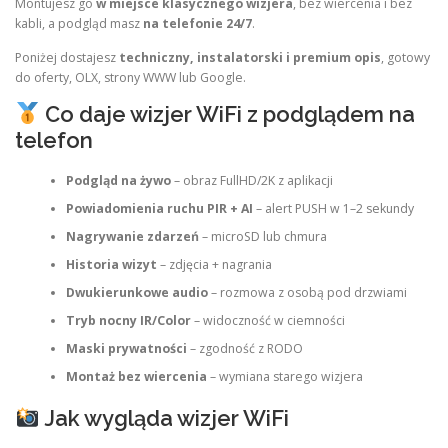
Montujesz go
w miejsce klasycznego wizjera
, bez wiercenia i bez
kabli, a podgląd masz
na telefonie 24/7
.
Poniżej dostajesz
techniczny, instalatorski i premium opis
, gotowy
do oferty, OLX, strony WWW lub Google.
Co daje wizjer WiFi z podglądem na
telefon
Podgląd na żywo
– obraz FullHD/2K z aplikacji
Powiadomienia ruchu PIR + AI
– alert PUSH w 1–2 sekundy
Nagrywanie zdarzeń
– microSD lub chmura
Historia wizyt
– zdjęcia + nagrania
Dwukierunkowe audio
– rozmowa z osobą pod drzwiami
Tryb nocny IR/Color
– widoczność w ciemności
Maski prywatności
– zgodność z RODO
Montaż bez wiercenia
– wymiana starego wizjera
Jak wygląda wizjer WiFi