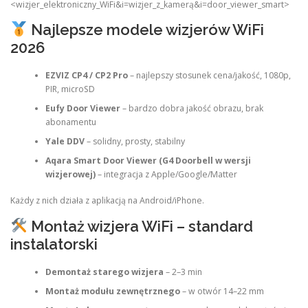
<wizjer_elektroniczny_WiFi&i=wizjer_z_kamerą&i=door_viewer_smart>
Najlepsze modele wizjerów WiFi
2026
EZVIZ CP4 / CP2 Pro
– najlepszy stosunek cena/jakość, 1080p,
PIR, microSD
Eufy Door Viewer
– bardzo dobra jakość obrazu, brak
abonamentu
Yale DDV
– solidny, prosty, stabilny
Aqara Smart Door Viewer (G4 Doorbell w wersji
wizjerowej)
– integracja z Apple/Google/Matter
Każdy z nich działa z aplikacją na Android/iPhone.
Montaż wizjera WiFi – standard
instalatorski
Demontaż starego wizjera
– 2–3 min
Montaż modułu zewnętrznego
– w otwór 14–22 mm