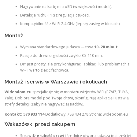
Nagrywanie na kartę microSD (w większości modeli).
Detekcja ruchu (PIR) z regulacją czułości.
Kompatybilność z Wi-Fi 2.4 GHz (lepszy zasięg w blokach).
Montaż
Wymiana standardowego judasza — trwa
10–20 minut
.
Pasuje do drzwi o grubości zwykle 35–110 mm.
DIY jest prosty, ale przy konfiguracji aplikacji lub problemach z
Wi-Fi warto zlecić fachowca.
Montaż i serwis w Warszawie i okolicach
Wideodom.eu
specjalizuje się w montażu wizjerów WiFi (EZVIZ, TUYA,
Yale). Dobiorą model pod Twoje drzwi, skonfigurują aplikację i ustawią
strefy detekcji (żeby nie nagrywać sąsiadów).
Kontakt:
570 933 114
Dodatkowy: 788 434 278 Strona: wideodom.eu
Wskazówki przed zakupem
Sprawdź
grubość drzwi
i średnicę otworu judasza (najczęściej