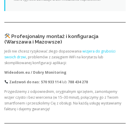
Profesjonalny montaż i konfiguracja
(Warszawa i Mazowsze)
Jeśli nie chcesz ryzykować złego dopasowania
wizjera do grubości
swoich drzwi
, problemów z zasięgiem WiFi na korytarzu lub
skomplikowanej konfiguracji aplikacji:
Wideodom.eu / Dobry Monitoring
Zadzwoń do nas:
570 933 114
lub
788 434 278
Przyjedziemy z odpowiednim, oryginalnym sprzętem, zamontujemy
wizjer czysto i bez wiercenia (w 15–30 minut), połączymy go z Twoim
smartfonem i przeszkolimy Cię z obsługi. Na każdą usługę wystawiamy
fakturę i dajemy gwarancję!