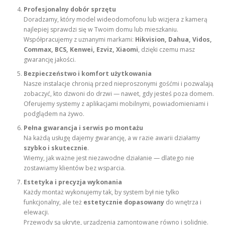
Profesjonalny dobór sprzętu
Doradzamy, który model wideodomofonu lub wizjera z kamerą
najlepiej sprawdzi się w Twoim domu lub mieszkaniu.
Współpracujemy z uznanymi markami:
Hikvision, Dahua, Vidos,
Commax, BCS, Kenwei, Ezviz, Xiaomi
, dzięki czemu masz
gwarancję jakości.
Bezpieczeństwo i komfort użytkowania
Nasze instalacje chronią przed nieproszonymi gośćmi i pozwalają
zobaczyć, kto dzwoni do drzwi — nawet, gdy jesteś poza domem.
Oferujemy systemy z aplikacjami mobilnymi, powiadomieniami i
podglądem na żywo.
Pełna gwarancja i serwis po montażu
Na każdą usługę dajemy gwarancję, a w razie awarii działamy
szybko i skutecznie
.
Wiemy, jak ważne jest niezawodne działanie — dlatego nie
zostawiamy klientów bez wsparcia.
Estetyka i precyzja wykonania
Każdy montaż wykonujemy tak, by system był nie tylko
funkcjonalny, ale też
estetycznie dopasowany
do wnętrza i
elewacji.
Przewody są ukryte, urządzenia zamontowane równo i solidnie.