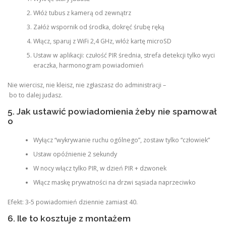
Włóż tubus z kamerą od zewnątrz
Załóż wspornik od środka, dokręć śrubę ręką
Włącz, sparuj z WiFi 2,4 GHz, włóż kartę microSD
Ustaw w aplikacji: czułość PIR średnia, strefa detekcji tylko wyci
eraczka, harmonogram powiadomień
Nie wiercisz, nie kleisz, nie zgłaszasz do administracji –
bo to dalej judasz.
5. Jak ustawić powiadomienia żeby nie spamował
o
Wyłącz “wykrywanie ruchu ogólnego”, zostaw tylko “człowiek”
Ustaw opóźnienie 2 sekundy
W nocy włącz tylko PIR, w dzień PIR + dzwonek
Włącz maskę prywatności na drzwi sąsiada naprzeciwko
Efekt: 3-5 powiadomień dziennie zamiast 40.
6. Ile to kosztuje z montażem