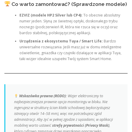
Co warto zamontować? (Sprawdzone modele)
EZVIZ (modele HP2 Silver lub CP4):
To obecnie absolutny
numer jeden. Słyną ze świetnej optyki, doskonałego trybu
nocnego (podczerwień IR, która nie rzuca się w oczy) oraz
bardzo stabilnej, polskojęzycznej aplikacji.
Urządzenia z ekosystemu Tuya / Smart Life:
Bardzo
uniwersalne rozwiązania. Jeśli masz już w domu inteligentne
oświetlenie, gniazdka czy czujniki działające w aplikacji Tuya,
taki wizjer idealnie uzupełni Twój system Smart Home.
Wskazówka prawna (RODO):
Wizjer elektroniczny to
najbezpieczniejsza prawnie opcja monitoringu w bloku. Nie
ingerujesz w strukturę ścian klatki schodowej (wykorzystujesz
istniejący otwór 14–58 mm), więc nie potrzebujesz zgód
administracji. Aby żyć w pełnej zgodzie z sąsiadami, w aplikacji
mobilnej warto ustawić
strefę prywatności (Privacy Mask)
,
która cyfrowo zamazuje drzwi mieszkania naprzeciwko.