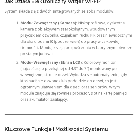
Jak Działa Elektroniczny Wizjer Wi-Fi?
System składa się z dwóch zintegrowanych ze sobą modułów:
Moduł Zewnętrzny (Kamera):
Niskoprofilowa, dyskretna
kamera z obiektywem szerokokątnym, wbudowanym
przyciskiem dzwonka, czujnikiem ruchu PIR oraz niewidocznymi
dla oka diodami IR (podczerwień) do pracy w całkowitej
ciemności. Montuje się ją bezpośrednio w fabrycznym otworze
po starym judaszu.
Moduł Wewnętrzny (Ekran LCD):
Kolorowy monitor
(najczęściej o przekątnej od 4.3″ do 7″) montowany po
wewnętrznej stronie drzwi. Wybudza się automatycznie, gdy
ktoś naciśnie dzwonek lub podejdzie do drzwi, co jest
ogromnym ułatwieniem dla dzieci oraz seniorów. W tym
module znajduje się również procesor, slot na kartę pamięci
oraz akumulator zasilający.
Kluczowe Funkcje i Możliwości Systemu