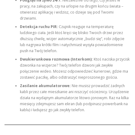
Podgląd na żywo 24/7:
Niezależnie od tego, czy jesteś w
pracy, na zakupach, czy na urlopie na drugim końcu świata –
otwierasz aplikację i widzisz, co dzieje się pod Twoimi
drzwiami.
Detekcja ruchu PIR:
Czujnik reaguje na temperaturę
ludzkiego ciała. Jeśli ktoś kręci się blisko Twoich drzwi przez
dłuższą chwilę, wizjer automatycznie „budzi się”, robi zdjęcie
lub nagrywa krótki film i natychmiast wysyła powiadomienie
push na Twój telefon.
Dwukierunkowa rozmowa (Interkom):
Ktoś naciska przycisk
dzwonka na wizjerze? Twój telefon dzwoni jak zwykłe
połączenie wideo. Możesz odpowiedzieć kurierowi, gdzie ma
zostawić paczkę, albo odstraszyć nieproszonego gościa.
Zasilanie akumulatorowe:
Nie musisz prowadzić żadnych
kabli przez całe mieszkanie ani niszczyć ościeżnicy. Urządzenie
działa na wydajnym akumulatorze litowo-jonowym. Raz na kilka
miesięcy zdejmujesz sam ekran (lub podpinasz powerbank na
kablu) i ładujesz go jak zwykły telefon.