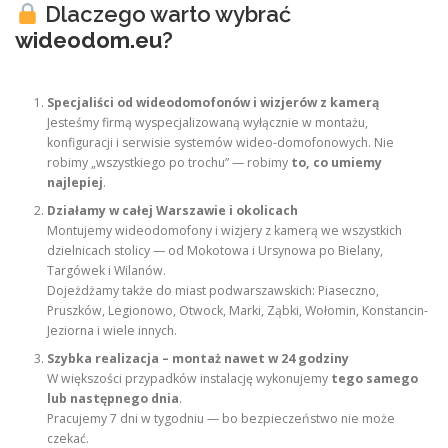
Dlaczego warto wybrać
wideodom.eu
?
Specjaliści od wideodomofonów i wizjerów z kamerą
Jesteśmy firmą wyspecjalizowaną wyłącznie w montażu,
konfiguracji i serwisie systemów wideo-domofonowych. Nie
robimy „wszystkiego po trochu” — robimy
to, co umiemy
najlepiej
.
Działamy w całej Warszawie i okolicach
Montujemy wideodomofony i wizjery z kamerą we wszystkich
dzielnicach stolicy — od Mokotowa i Ursynowa po Bielany,
Targówek i Wilanów.
Dojeżdżamy także do miast podwarszawskich: Piaseczno,
Pruszków, Legionowo, Otwock, Marki, Ząbki, Wołomin, Konstancin-
Jeziorna i wiele innych.
Szybka realizacja – montaż nawet w 24 godziny
W większości przypadków instalację wykonujemy
tego samego
lub następnego dnia
.
Pracujemy 7 dni w tygodniu — bo bezpieczeństwo nie może
czekać.