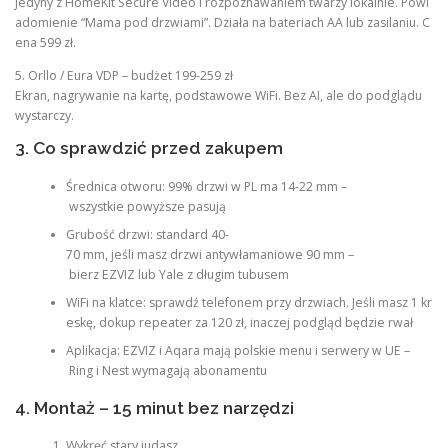
Jedyny z HomeKit Secure Video i rozpoznawaniem twarzy lokalnie. Powi
adomienie “Mama pod drzwiami”. Działa na bateriach AA lub zasilaniu. C
ena 599 zł.
5. Orllo / Eura VDP – budżet 199-259 zł
Ekran, nagrywanie na kartę, podstawowe WiFi. Bez AI, ale do podglądu
wystarczy.
3. Co sprawdzić przed zakupem
Średnica otworu: 99% drzwi w PL ma 14-22 mm –
wszystkie powyższe pasują
Grubość drzwi: standard 40-
70 mm, jeśli masz drzwi antywłamaniowe 90 mm –
bierz EZVIZ lub Yale z długim tubusem
WiFi na klatce: sprawdź telefonem przy drzwiach. Jeśli masz 1 kr
eskę, dokup repeater za 120 zł, inaczej podgląd będzie rwał
Aplikacja: EZVIZ i Aqara mają polskie menu i serwery w UE –
Ring i Nest wymagają abonamentu
4. Montaż – 15 minut bez narzędzi
Wykręć stary judasz