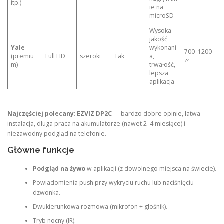
itp.)
ie na
microSD
Wysoka
jakość
Yale
wykonani
700–1200
(premiu
Full HD
szeroki
Tak
a,
zł
m)
trwałość,
lepsza
aplikacja
Najczęściej polecany
:
EZVIZ DP2C
— bardzo dobre opinie, łatwa
instalacja, długa praca na akumulatorze (nawet 2–4 miesiące) i
niezawodny podgląd na telefonie.
Główne funkcje
Podgląd na żywo
w aplikacji (z dowolnego miejsca na świecie).
Powiadomienia push przy wykryciu ruchu lub naciśnięciu
dzwonka.
Dwukierunkowa rozmowa (mikrofon + głośnik).
Tryb nocny (IR).