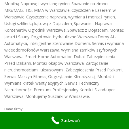
Mobilną Naprawę i wymianę rynien
Spawanie na zimno
,
MIG/MAG, TIG, MMA w Warszawie
Czyszczenie Laserem w
,
Warszawie
Czyszczenie naprawa, wymiana i montaż rynien
.
,
Usługi szlifierką kątową z Dojazdem
Spawanie i Naprawa
,
Kontenerów
Ogrodnik Warszawa
Spawacz z Dojazdem
Montaż
,
,
Jacuzi i Sauny
Pogotowie Hydrauliczne Warszawa
Domy AI -
.
Automatyka, Inteligentne Sterowanie Domem
Serwis i wymiana
.
wideodomofonów Warszawa
Wymiana zamków szyfrowych
,
Warszawa
Smart Home Automation Dubai
Zabezpieczenia
.
.
Przed Dzikami
Montaż okapów Warszawa
Zarządzanie
,
.
nieruchomościami luksusowymi
Zabezpieczenia Przed Ptakami
,
,
Serwis Maszyn Fitness
Odgrzybianie Klimatyzacji
Montaż i
,
,
Wymiana kratek wentylacyjnych
Serwis Techniczny
,
Nieruchomości Premium
Profesjonalny Komik i Stand-uper
,
Warszawa
Montujemy Suszarki w Warszawie
,
.
Dane firmy:
Zadzwoń
Numer NIP 8792446683