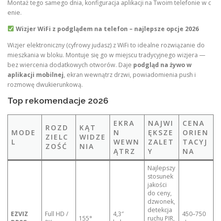
Montaż tego samego dnia, konfiguracja aplikacji na Twoim telefonie w c
enie.
Wizjer WiFi z podglądem na telefon – najlepsze opcje 2026
Wizjer elektroniczny (cyfrowy judasz) z WiFi to idealne rozwiązanie do
mieszkania w bloku. Montuje się go w miejscu tradycyjnego wizjera —
bez wiercenia dodatkowych otworów. Daje
podgląd na żywo w
aplikacji mobilnej
, ekran wewnątrz drzwi, powiadomienia push i
rozmowę dwukierunkową.
Top rekomendacje 2026
EKRA
NAJWI
CENA
ROZD
KĄT
MODE
N
ĘKSZE
ORIEN
ZIELC
WIDZE
L
WEWN
ZALET
TACYJ
ZOŚĆ
NIA
ĄTRZ
Y
NA
Najlepszy
stosunek
jakości
do ceny,
dzwonek,
detekcja
EZVIZ
Full HD /
4,3″
450–750
155°
ruchu PIR,