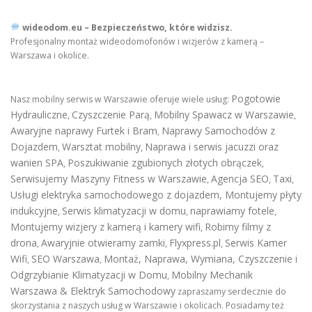
wideodom.eu – Bezpieczeństwo, które widzisz.
Profesjonalny montaż wideodomofonów i wizjerów z kamerą –
Warszawa i okolice.
Pogotowie
Nasz mobilny serwis w Warszawie oferuje wiele usług:
Hydrauliczne
Czyszczenie Parą
Mobilny Spawacz w Warszawie
,
,
,
Awaryjne naprawy Furtek i Bram
Naprawy Samochodów z
,
Dojazdem
Warsztat mobilny
Naprawa i serwis jacuzzi oraz
,
,
wanien SPA
Poszukiwanie zgubionych złotych obrączek
,
,
Serwisujemy Maszyny Fitness w Warszawie
Agencja SEO
Taxi
,
,
,
Usługi elektryka samochodowego z dojazdem
,
Montujemy płyty
indukcyjne
Serwis klimatyzacji w domu
naprawiamy fotele
,
,
,
Montujemy wizjery z kamerą i kamery wifi
Robimy filmy z
,
drona
Awaryjnie otwieramy zamki
Flyxpress.pl
Serwis Kamer
,
,
,
Wifi
SEO Warszawa
Montaż, Naprawa, Wymiana, Czyszczenie i
,
,
Odgrzybianie Klimatyzacji w Domu
Mobilny Mechanik
,
Warszawa & Elektryk Samochodowy
zapraszamy serdecznie do
skorzystania z naszych usług w Warszawie i okolicach. Posiadamy też