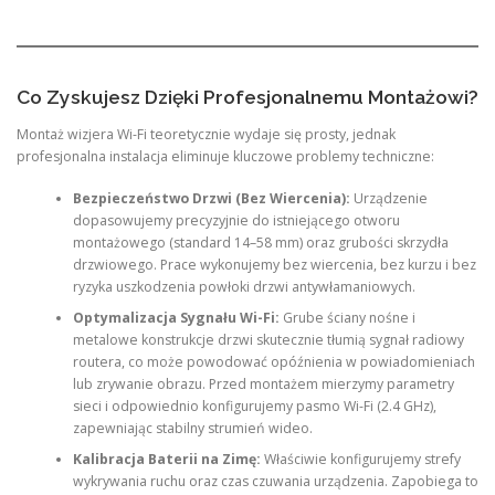
Co Zyskujesz Dzięki Profesjonalnemu Montażowi?
Montaż wizjera Wi-Fi teoretycznie wydaje się prosty, jednak
profesjonalna instalacja eliminuje kluczowe problemy techniczne:
Bezpieczeństwo Drzwi (Bez Wiercenia):
Urządzenie
dopasowujemy precyzyjnie do istniejącego otworu
montażowego (standard 14–58 mm) oraz grubości skrzydła
drzwiowego. Prace wykonujemy bez wiercenia, bez kurzu i bez
ryzyka uszkodzenia powłoki drzwi antywłamaniowych.
Optymalizacja Sygnału Wi-Fi:
Grube ściany nośne i
metalowe konstrukcje drzwi skutecznie tłumią sygnał radiowy
routera, co może powodować opóźnienia w powiadomieniach
lub zrywanie obrazu. Przed montażem mierzymy parametry
sieci i odpowiednio konfigurujemy pasmo Wi-Fi (2.4 GHz),
zapewniając stabilny strumień wideo.
Kalibracja Baterii na Zimę:
Właściwie konfigurujemy strefy
wykrywania ruchu oraz czas czuwania urządzenia. Zapobiega to