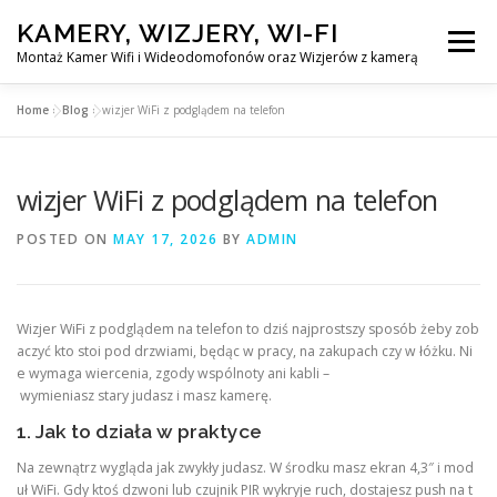
Skip
KAMERY, WIZJERY, WI-FI
to
Menu
content
Montaż Kamer Wifi i Wideodomofonów oraz Wizjerów z kamerą
Home
»
Blog
»
wizjer WiFi z podglądem na telefon
GŁÓWNA
MONTAŻ KAMER WIFI W WARSZAWA
wizjer WiFi z podglądem na telefon
MONTAŻ WIDEDOMOFONÓW
POSTED ON
MAY 17, 2026
BY
ADMIN
MONTAŻU WIZJERÓW Z KAMERĄ
BLOG
Wizjer WiFi z podglądem na telefon to dziś najprostszy sposób żeby zob
aczyć kto stoi pod drzwiami, będąc w pracy, na zakupach czy w łóżku. Ni
EN
e wymaga wiercenia, zgody wspólnoty ani kabli –
KONTAKT
wymieniasz stary judasz i masz kamerę.
1. Jak to działa w praktyce
Na zewnątrz wygląda jak zwykły judasz. W środku masz ekran 4,3″ i mod
uł WiFi. Gdy ktoś dzwoni lub czujnik PIR wykryje ruch, dostajesz push na t