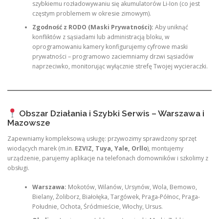
szybkiemu rozładowywaniu się akumulatorów Li-Ion (co jest
częstym problemem w okresie zimowym).
Zgodność z RODO (Maski Prywatności):
Aby uniknąć
konfliktów z sąsiadami lub administracją bloku, w
oprogramowaniu kamery konfigurujemy cyfrowe maski
prywatności – programowo zaciemniamy drzwi sąsiadów
naprzeciwko, monitorując wyłącznie strefę Twojej wycieraczki.
Obszar Działania i Szybki Serwis – Warszawa i
Mazowsze
Zapewniamy kompleksową usługę: przywozimy sprawdzony sprzęt
wiodących marek (m.in.
EZVIZ, Tuya, Yale, Orllo
), montujemy
urządzenie, parujemy aplikacje na telefonach domowników i szkolimy z
obsługi.
Warszawa:
Mokotów, Wilanów, Ursynów, Wola, Bemowo,
Bielany, Żoliborz, Białołęka, Targówek, Praga-Północ, Praga-
Południe, Ochota, Śródmieście, Włochy, Ursus.