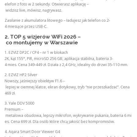
elefon z foto w 2 sekundy. Otwierasz aplikację –
widzisz live, mówisz, nagrywasz.
Zasilanie z akumulatora litowego – ładujesz jak telefon co 2-
4 miesiące przez USB-C.
2. TOP 5 wizjerów WiFi 2026 –
co montujemy w Warszawie
1. EZVIZ DP2C / CP4 – nr 1 w blokach
2K, kąt 155°, PIR, microSD 256 GB, aplikacja stabilna, bateria 3-
4 mies. Cena 349-449 zł. Działa z 2,4 GHz, idealny do drzwi 35-110 mm.
2. EZVIZ HP2 Silver
Nowszy, jaśniejszy obiektyw F1.6 –
lepiej w ciemnej klatce, ekran dotykowy, tryb “nie przeszkadzać”. Cena
469 zł.
3. Yale DDV 5000
Premium –
metalowa obudowa, lepszy mikrofon, wykrywanie pukania, bateria 6 mi
es. Cena 699 zł. Dla osób które chcą jakość bez kompromisów.
4. Aqara Smart Door Viewer G4