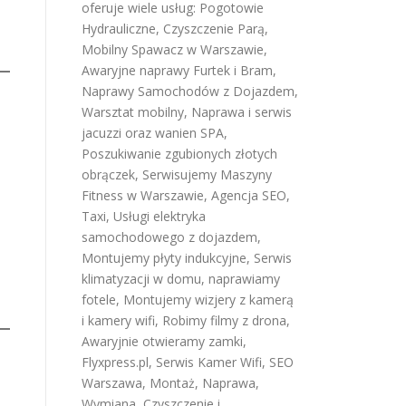
oferuje wiele usług:
Pogotowie
Hydrauliczne
,
Czyszczenie Parą
,
Mobilny Spawacz w Warszawie
,
Awaryjne naprawy Furtek i Bram
,
Naprawy Samochodów z Dojazdem
,
Warsztat mobilny
,
Naprawa i serwis
jacuzzi oraz wanien SPA
,
Poszukiwanie zgubionych złotych
obrączek
,
Serwisujemy Maszyny
Fitness w Warszawie
,
Agencja SEO
,
Taxi
,
Usługi elektryka
samochodowego z dojazdem
,
Montujemy płyty indukcyjne
,
Serwis
klimatyzacji w domu
,
naprawiamy
fotele
,
Montujemy wizjery z kamerą
i kamery wifi
,
Robimy filmy z drona
,
Awaryjnie otwieramy zamki
,
Flyxpress.pl
,
Serwis Kamer Wifi
,
SEO
Warszawa
,
Montaż, Naprawa,
Wymiana, Czyszczenie i