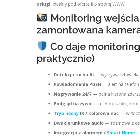
usługi
, idealny pod ofertę lub stronę WWW.
Monitoring wejścia
zamontowana kamer
Co daje monitoring 
praktycznie)
Detekcja ruchu AI
— wykrywa człowieka, i
Powiadomienia PUSH
— alert na telefon
Nagrywanie 24/7
— pełna historia zdarz
Podgląd na żywo
— telefon, tablet, kom
Tryb nocny
IR / kolorowa noc
— widoczn
Dwukierunkowe audio
— rozmowa z oso
Integracja z alarmem /
Smart Home