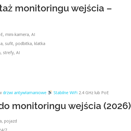
aż monitoringu wejścia –
oE, mini‑kamera, AI
, sufit, podbitka, klatka
strefy, AI
 w
drzwi antywłamaniowe
Stabilne WiFi
2.4 GHz lub PoE
o monitoringu wejścia (2026
a, pojazd
24/7