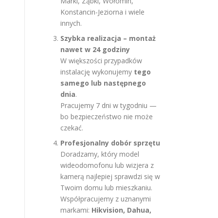
Marki, Ząbki, Wołomin,
Konstancin-Jeziorna i wiele
innych.
Szybka realizacja – montaż
nawet w 24 godziny
W większości przypadków
instalację wykonujemy
tego
samego lub następnego
dnia
.
Pracujemy 7 dni w tygodniu —
bo bezpieczeństwo nie może
czekać.
Profesjonalny dobór sprzętu
Doradzamy, który model
wideodomofonu lub wizjera z
)
kamerą najlepiej sprawdzi się w
Twoim domu lub mieszkaniu.
Współpracujemy z uznanymi
markami:
Hikvision, Dahua,