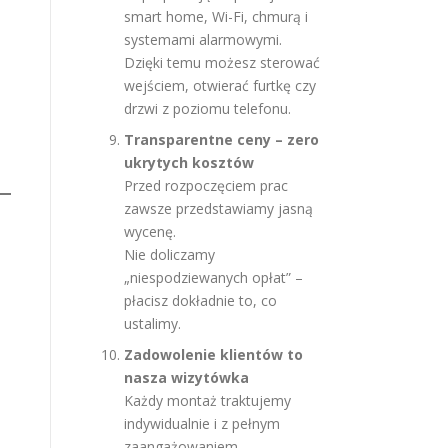
smart home, Wi-Fi, chmurą i
systemami alarmowymi.
Dzięki temu możesz sterować
wejściem, otwierać furtkę czy
drzwi z poziomu telefonu.
Transparentne ceny – zero
ukrytych kosztów
Przed rozpoczęciem prac
zawsze przedstawiamy jasną
wycenę.
Nie doliczamy
„niespodziewanych opłat” –
płacisz dokładnie to, co
ustalimy.
Zadowolenie klientów to
nasza wizytówka
Każdy montaż traktujemy
indywidualnie i z pełnym
zaangażowaniem.