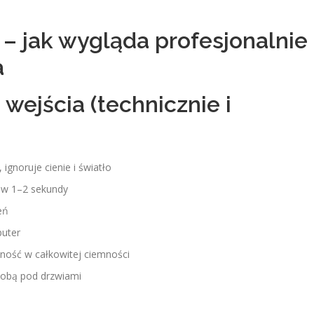
 – jak wygląda profesjonalnie
a
wejścia (technicznie i
gnoruje cienie i światło
 w 1–2 sekundy
eń
puter
ość w całkowitej ciemności
bą pod drzwiami