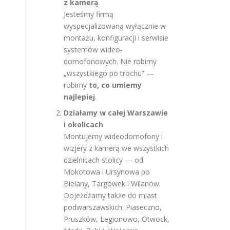
z kamerą
Jesteśmy firmą
wyspecjalizowaną wyłącznie w
montażu, konfiguracji i serwisie
systemów wideo-
domofonowych. Nie robimy
„wszystkiego po trochu” —
robimy
to, co umiemy
najlepiej
.
Działamy w całej Warszawie
i okolicach
Montujemy wideodomofony i
wizjery z kamerą we wszystkich
dzielnicach stolicy — od
Mokotowa i Ursynowa po
Bielany, Targówek i Wilanów.
Dojeżdżamy także do miast
podwarszawskich: Piaseczno,
Pruszków, Legionowo, Otwock,