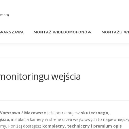
amerą
 WARSZAWA
MONTAŻ WIDEDOMOFONÓW
MONTAŻU WI
monitoringu wejścia
– Warszawa / Mazowsze
Jeśli potrzebujesz
skutecznego,
ścia
, instalacja kamery w strefie drzwi wejściowych to najpewniejsz
rmy. Poniżej dostajesz
kompletny, techniczny i premium opis