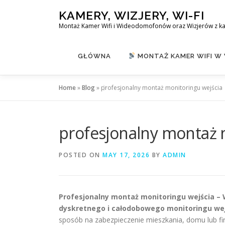
Skip
KAMERY, WIZJERY, WI-FI
to
Montaż Kamer Wifi i Wideodomofonów oraz Wizjerów z k
content
GŁÓWNA
MONTAŻ KAMER WIFI W
Home
»
Blog
»
profesjonalny montaż monitoringu wejścia
profesjonalny montaż 
POSTED ON
MAY 17, 2026
BY
ADMIN
Profesjonalny montaż monitoringu wejścia 
dyskretnego i całodobowego monitoringu wej
sposób na zabezpieczenie mieszkania, domu lub fi