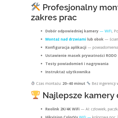
Profesjonalny mont
zakres prac
Dobór odpowiedniej kamery
— WiFi
, P
Montaż nad drzwiami
lub obok
— ściana
Konfiguracja aplikacji
— powiadomienia, 
Ustawienie masek prywatności RODO
Testy powiadomień i nagrywania
Instruktaż użytkownika
Czas montażu:
20–40 minut
Bez ingerencji
Najlepsze kamery d
Reolink 2K/4K WiFi
— AI: człowiek, paczk
Hikvision ColorVu
WiFi —
kolorowa noc 