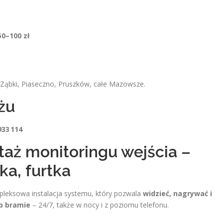
50–100 zł
n
 Ząbki, Piaseczno, Pruszków, całe Mazowsze.
żu
933 114
aż monitoringu wejścia –
ka, furtka
pleksowa instalacja systemu, który pozwala
widzieć, nagrywać i
b bramie
– 24/7, także w nocy i z poziomu telefonu.