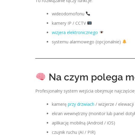
To rozwiązanie łączy funkcje:
wideodomofonu
kamery IP / CCTV
wizjera elektronicznego
systemu alarmowego (opcjonalnie)
Na czym polega mo
Profesjonalny system wejścia obejmuje najczęściej
kamerę
przy drzwiach
/ wizjerze / elewacji
ekran wewnętrzny (monitor lub panel dot
aplikację mobilną (Android / iOS)
czujnik ruchu (AI / PIR)