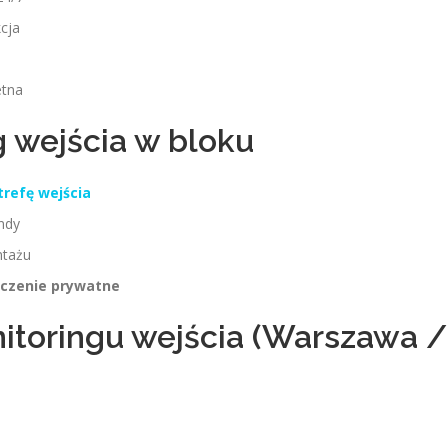
cja
etna
 wejścia w bloku
trefę wejścia
ndy
ntażu
czenie prywatne
toringu wejścia (Warszawa /