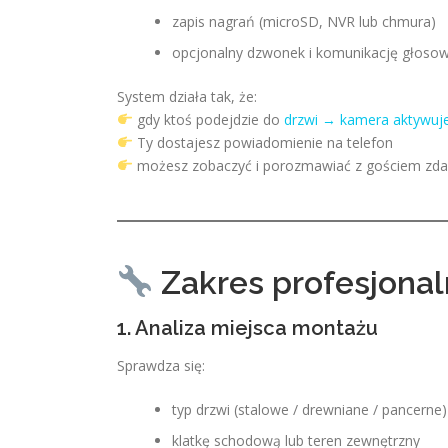
zapis nagrań (microSD, NVR lub chmura)
opcjonalny dzwonek i komunikację głoso
System działa tak, że:
gdy ktoś podejdzie do
drzwi → kamera aktywuj
Ty dostajesz powiadomienie na telefon
możesz zobaczyć i porozmawiać z gościem zda
Zakres profesjonaln
1. Analiza miejsca montażu
Sprawdza się:
typ drzwi (stalowe / drewniane / pancerne)
klatkę schodową lub teren zewnętrzny