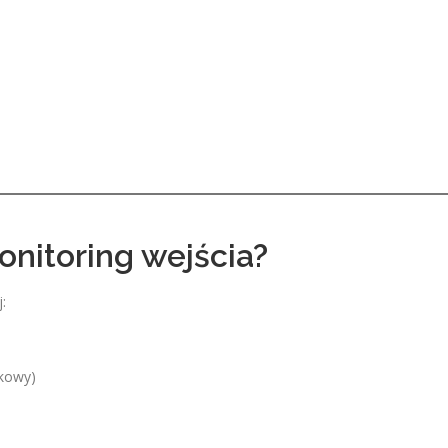
nitoring wejścia?
:
ykowy)