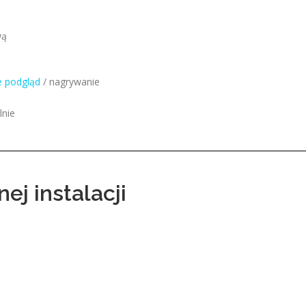
wą
e podgląd
/ nagrywanie
lnie
ej instalacji