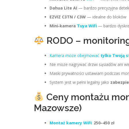
Dahua Lite AI
— bardzo precyzyjna detek
EZVIZ C3TN / C3W
— idealne do bloków
Mini‑kamera
Tuya WiFi
— bardzo dyskr
RODO – monitoring
Kamera może obejmować
tylko Twoją s
Nie może nagrywać drzwi sąsiadów ani wi
Maski prywatności ustawiam podczas mo
System jest w pełni legalny jako
zabezpie
Ceny montażu moni
Mazowsze)
Montaż kamery WiFi
:
250–450 zł