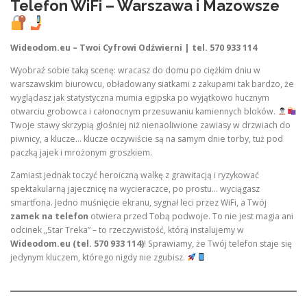
Telefon WiFi – Warszawa i Mazowsze
Wideodom.eu – Twoi Cyfrowi Odźwierni | tel. 570 933 114
Wyobraź sobie taką scenę: wracasz do domu po ciężkim dniu w
warszawskim biurowcu, obładowany siatkami z zakupami tak bardzo, że
wyglądasz jak statystyczna mumia egipska po wyjątkowo hucznym
otwarciu grobowca i całonocnym przesuwaniu kamiennych bloków.
Twoje stawy skrzypią głośniej niż nienaoliwione zawiasy w drzwiach do
piwnicy, a klucze… klucze oczywiście są na samym dnie torby, tuż pod
paczką jajek i mrożonym groszkiem.
Zamiast jednak toczyć heroiczną walkę z grawitacją i ryzykować
spektakularną jajecznicę na wycieraczce, po prostu… wyciągasz
smartfona. Jedno muśnięcie ekranu, sygnał leci przez WiFi, a Twój
zamek na telefon
otwiera przed Tobą podwoje. To nie jest magia ani
odcinek „Star Treka” – to rzeczywistość, którą instalujemy w
Wideodom.eu (tel. 570 933 114)
! Sprawiamy, że Twój telefon staje się
jedynym kluczem, którego nigdy nie zgubisz.