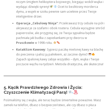
niczym śmigłem helikoptera bojowego, biegając wokół wujka i
wydając dźwięki syreny!
Ocet to bezlitosny morderca
dymu, a wujek w szoku pewnie sam ucieknie przez Twoje
inteligentne drzwi.
Operacja „Cebulowy Ninja”:
Przekrawasz trzy cebule na pół i
ukrywasz je za szafami i obok routera. Cebula wyciągnie smród
papierosów, ale przygotuj się, że Twoja sypialnia będzie
pachniała jak budka z zapiekankami przy dworcu w
Pruszkowie
w 1998 roku.
Kataklizm Kawowy:
Sypiesz paczkę mielonej kawy na blachę
do pieczenia i palisz ją palnikiem, aż zacznie dymić!
Zapach spalonej kawy zabije wszystko – dym, wujka i Twoje
poczucie węchu na tydzień. Metoda drastyczna, ale skuteczna!
5. Kącik Prawdziwego Zdrowia i Życia:
Czyszczenie Klimatyzacji Parą!
Pośmialiśmy się z wujka, ale teraz będzie śmiertelnie poważnie. Masz
zamek na telefon, dbasz o bezpieczeństwo, ale czy dbasz o płuca