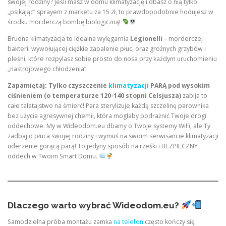
swojej rodziny? Jeśli masz w domu klimatyzację i dbasz o nią tylko
„psikając” sprayem z marketu za 15 zł, to prawdopodobnie hodujesz w
środku morderczą bombę biologiczną!
Brudna klimatyzacja to idealna wylęgarnia
Legionelli
– morderczej
bakterii wywołującej ciężkie zapalenie płuc, oraz groźnych grzybów i
pleśni, które rozpylasz sobie prosto do nosa przy każdym uruchomieniu
„nastrojowego chłodzenia”.
Zapamiętaj: Tylko czyszczenie
klimatyzacji
PARĄ pod wysokim
ciśnieniem (o temperaturze 120-140 stopni Celsjusza)
zabija to
całe tałatajstwo na śmierć! Para sterylizuje każdą szczelinę parownika
bez użycia agresywnej chemii, która mogłaby podrażnić Twoje drogi
oddechowe. My w Wideodom.eu dbamy o Twoje systemy WiFi, ale Ty
zadbaj o płuca swojej rodziny i wymuś na swoim serwisancie klimatyzacji
uderzenie gorącą parą! To jedyny sposób na rześki i BEZPIECZNY
oddech w Twoim Smart Domu.
Dlaczego warto wybrać Wideodom.eu?
Samodzielna próba montażu zamka
na telefon
często kończy się