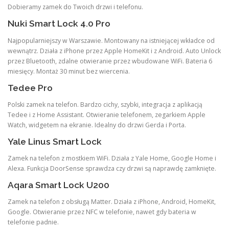
Dobieramy zamek do Twoich drzwi i telefonu.
Nuki Smart Lock 4.0 Pro
Najpopularniejszy w Warszawie. Montowany na istniejącej wkładce od
wewnątrz. Działa z iPhone przez Apple HomeKit i z Android. Auto Unlock
przez Bluetooth, zdalne otwieranie przez wbudowane WiFi. Bateria 6
miesięcy. Montaż 30 minut bez wiercenia.
Tedee Pro
Polski zamek na telefon. Bardzo cichy, szybki, integracja z aplikacją
Tedee i z Home Assistant. Otwieranie telefonem, zegarkiem Apple
Watch, widgetem na ekranie. Idealny do drzwi Gerda i Porta.
Yale Linus Smart Lock
Zamek na telefon z mostkiem WiFi. Działa z Yale Home, Google Home i
Alexa. Funkcja DoorSense sprawdza czy drzwi są naprawdę zamknięte.
Aqara Smart Lock U200
Zamek na telefon z obsługą Matter. Działa z iPhone, Android, HomeKit,
Google. Otwieranie przez NFC w telefonie, nawet gdy bateria w
telefonie padnie.