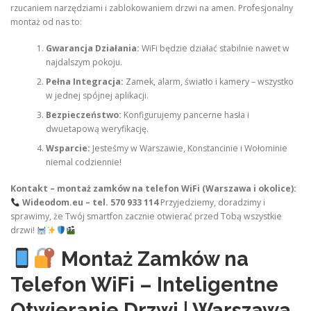
rzucaniem narzędziami i zablokowaniem drzwi na amen. Profesjonalny
montaż od nas to:
Gwarancja Działania:
WiFi będzie działać stabilnie nawet w
najdalszym pokoju.
Pełna Integracja:
Zamek, alarm, światło i kamery – wszystko
w jednej spójnej aplikacji.
Bezpieczeństwo:
Konfigurujemy pancerne hasła i
dwuetapową weryfikację.
Wsparcie:
Jesteśmy w Warszawie, Konstancinie i Wołominie
niemal codziennie!
Kontakt – montaż zamków na telefon WiFi (Warszawa i okolice):
Wideodom.eu – tel. 570 933 114
Przyjedziemy, doradzimy i
sprawimy, że Twój smartfon zacznie otwierać przed Tobą wszystkie
drzwi!
Montaż Zamków na
Telefon WiFi – Inteligentne
Otwieranie Drzwi | Warszawa