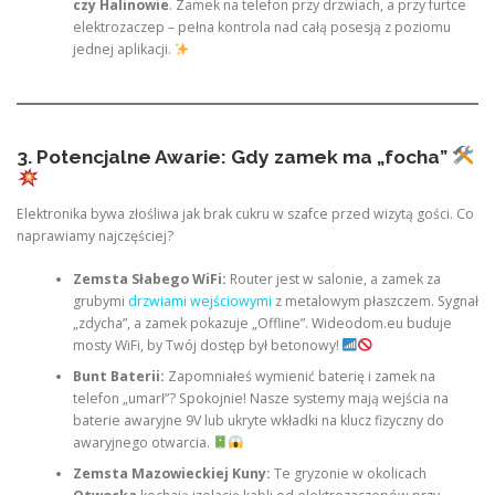
czy Halinowie
. Zamek na telefon przy drzwiach, a przy furtce
elektrozaczep – pełna kontrola nad całą posesją z poziomu
jednej aplikacji.
3. Potencjalne Awarie: Gdy zamek ma „focha”
Elektronika bywa złośliwa jak brak cukru w szafce przed wizytą gości. Co
naprawiamy najczęściej?
Zemsta Słabego WiFi:
Router jest w salonie, a zamek za
grubymi
drzwiami wejściowymi
z metalowym płaszczem. Sygnał
„zdycha”, a zamek pokazuje „Offline”. Wideodom.eu buduje
mosty WiFi, by Twój dostęp był betonowy!
Bunt Baterii:
Zapomniałeś wymienić baterię i zamek na
telefon „umarł”? Spokojnie! Nasze systemy mają wejścia na
baterie awaryjne 9V lub ukryte wkładki na klucz fizyczny do
awaryjnego otwarcia.
Zemsta Mazowieckiej Kuny:
Te gryzonie w okolicach