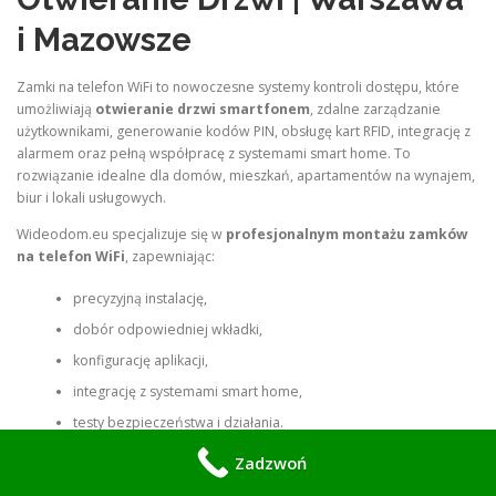
i Mazowsze
Zamki na telefon WiFi to nowoczesne systemy kontroli dostępu, które
umożliwiają
otwieranie drzwi smartfonem
, zdalne zarządzanie
użytkownikami, generowanie kodów PIN, obsługę kart RFID, integrację z
alarmem oraz pełną współpracę z systemami smart home. To
rozwiązanie idealne dla domów, mieszkań, apartamentów na wynajem,
biur i lokali usługowych.
Wideodom.eu specjalizuje się w
profesjonalnym montażu zamków
na telefon WiFi
, zapewniając:
precyzyjną instalację,
dobór odpowiedniej wkładki,
konfigurację aplikacji,
integrację z systemami smart home,
testy bezpieczeństwa i działania.
Zadzwoń
System działa
24/7
, zapewniając wygodę, bezpieczeństwo i pełną
kontrolę nad dostępem.