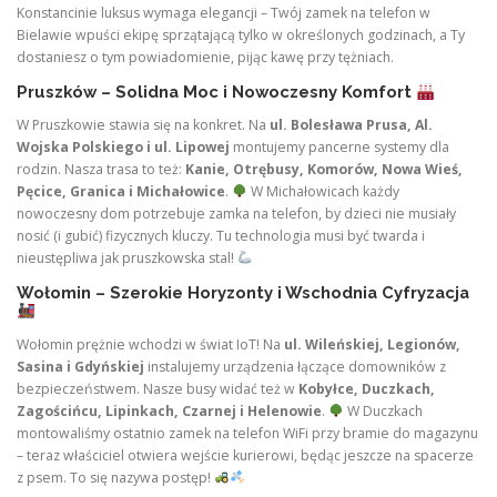
Konstancinie luksus wymaga elegancji – Twój zamek na telefon w
Bielawie wpuści ekipę sprzątającą tylko w określonych godzinach, a Ty
dostaniesz o tym powiadomienie, pijąc kawę przy tężniach.
Pruszków – Solidna Moc i Nowoczesny Komfort
W Pruszkowie stawia się na konkret. Na
ul. Bolesława Prusa, Al.
Wojska Polskiego i ul. Lipowej
montujemy pancerne systemy dla
rodzin. Nasza trasa to też:
Kanie, Otrębusy, Komorów, Nowa Wieś,
Pęcice, Granica i Michałowice
.
W Michałowicach każdy
nowoczesny dom potrzebuje zamka na telefon, by dzieci nie musiały
nosić (i gubić) fizycznych kluczy. Tu technologia musi być twarda i
nieustępliwa jak pruszkowska stal!
Wołomin – Szerokie Horyzonty i Wschodnia Cyfryzacja
Wołomin prężnie wchodzi w świat IoT! Na
ul. Wileńskiej, Legionów,
Sasina i Gdyńskiej
instalujemy urządzenia łączące domowników z
bezpieczeństwem. Nasze busy widać też w
Kobyłce, Duczkach,
Zagościńcu, Lipinkach, Czarnej i Helenowie
.
W Duczkach
montowaliśmy ostatnio zamek na telefon WiFi przy bramie do magazynu
– teraz właściciel otwiera wejście kurierowi, będąc jeszcze na spacerze
z psem. To się nazywa postęp!