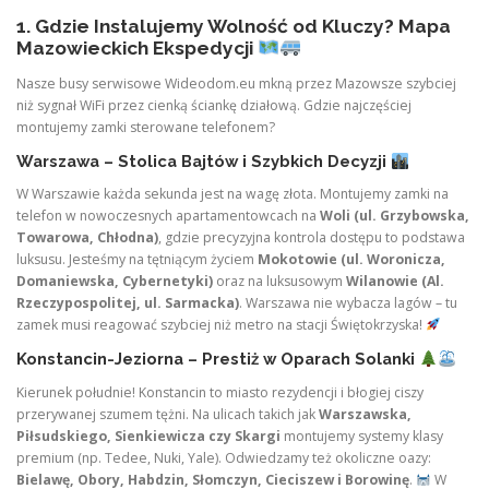
1. Gdzie Instalujemy Wolność od Kluczy? Mapa
Mazowieckich Ekspedycji
Nasze busy serwisowe Wideodom.eu mkną przez Mazowsze szybciej
niż sygnał WiFi przez cienką ściankę działową. Gdzie najczęściej
montujemy zamki sterowane telefonem?
Warszawa – Stolica Bajtów i Szybkich Decyzji
W Warszawie każda sekunda jest na wagę złota. Montujemy zamki na
telefon w nowoczesnych apartamentowcach na
Woli (ul. Grzybowska,
Towarowa, Chłodna)
, gdzie precyzyjna kontrola dostępu to podstawa
luksusu. Jesteśmy na tętniącym życiem
Mokotowie (ul. Woronicza,
Domaniewska, Cybernetyki)
oraz na luksusowym
Wilanowie (Al.
Rzeczypospolitej, ul. Sarmacka)
. Warszawa nie wybacza lagów – tu
zamek musi reagować szybciej niż metro na stacji Świętokrzyska!
Konstancin-Jeziorna – Prestiż w Oparach Solanki
Kierunek południe! Konstancin to miasto rezydencji i błogiej ciszy
przerywanej szumem tężni. Na ulicach takich jak
Warszawska,
Piłsudskiego, Sienkiewicza czy Skargi
montujemy systemy klasy
premium (np. Tedee, Nuki, Yale). Odwiedzamy też okoliczne oazy:
Bielawę, Obory, Habdzin, Słomczyn, Cieciszew i Borowinę
.
W