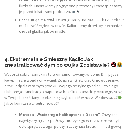
Otwocka
kochają izolację kabli od elektrozaczepów przy
furtkach. Naprawiamy pogryzione przewody i zabezpieczamy
je przed lokatorami poddasza.
Przesunięcie Drzwi:
Drzwi „osiadły” na zawiasach i zamek nie
może trafić ryglem w otwór. Kalibrujemy drzwi, by mechanizm
chodził gładko jak po maśle.
4. Ekstremalnie Śmieszny Kącik: Jak
zneutralizować dym po wujku Zdzisławie?
Wyobraź sobie: zamek na telefon zamontowany, w domu lśni, pijesz
kawę. I nagle wpada on – wujek Zdzisław. Gratulując Ci nowoczesnych
drzwi, odpala w samym środku Twojego sterylnego salonu swojego
ulubionego, smolistego papierosa bez filtra. Zapach tytoniu wgryza się
w Twoje białe ściany i elektronikę szybciej niż wirus w Windowsa.
Jak to komicznie zneutralizować?
Metoda „Wściekłego Helikoptera z Octem”:
Chwytasz
największy ręcznik plażowy, moczysz go w roztworze wody i
octu spirytusowego, po czym zaczynasz kręcić nim nad głową