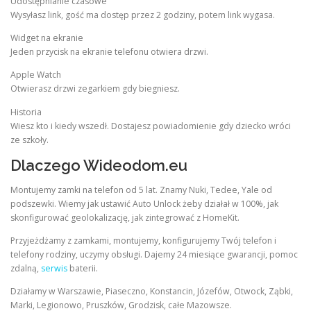
Udostępnianie czasowe
Wysyłasz link, gość ma dostęp przez 2 godziny, potem link wygasa.
Widget na ekranie
Jeden przycisk na ekranie telefonu otwiera drzwi.
Apple Watch
Otwierasz drzwi zegarkiem gdy biegniesz.
Historia
Wiesz kto i kiedy wszedł. Dostajesz powiadomienie gdy dziecko wróci
ze szkoły.
Dlaczego Wideodom.eu
Montujemy zamki na telefon od 5 lat. Znamy Nuki, Tedee, Yale od
podszewki. Wiemy jak ustawić Auto Unlock żeby działał w 100%, jak
skonfigurować geolokalizację, jak zintegrować z HomeKit.
Przyjeżdżamy z zamkami, montujemy, konfigurujemy Twój telefon i
telefony rodziny, uczymy obsługi. Dajemy 24 miesiące gwarancji, pomoc
zdalną,
serwis
baterii.
Działamy w Warszawie, Piaseczno, Konstancin, Józefów, Otwock, Ząbki,
Marki, Legionowo, Pruszków, Grodzisk, całe Mazowsze.