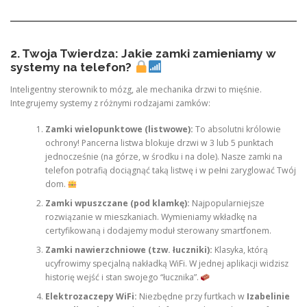
2. Twoja Twierdza: Jakie zamki zamieniamy w
systemy na telefon?
Inteligentny sterownik to mózg, ale mechanika drzwi to mięśnie.
Integrujemy systemy z różnymi rodzajami zamków:
Zamki wielopunktowe (listwowe):
To absolutni królowie
ochrony! Pancerna listwa blokuje drzwi w 3 lub 5 punktach
jednocześnie (na górze, w środku i na dole). Nasze zamki na
telefon potrafią dociągnąć taką listwę i w pełni zaryglować Twój
dom.
Zamki wpuszczane (pod klamkę):
Najpopularniejsze
rozwiązanie w mieszkaniach. Wymieniamy wkładkę na
certyfikowaną i dodajemy moduł sterowany smartfonem.
Zamki nawierzchniowe (tzw. łuczniki):
Klasyka, którą
ucyfrowimy specjalną nakładką WiFi. W jednej aplikacji widzisz
historię wejść i stan swojego “łucznika”.
Elektrozaczepy WiFi:
Niezbędne przy furtkach w
Izabelinie