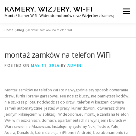
Skip
KAMERY, WIZJERY, WI-FI
to
Menu
content
Montaż Kamer Wifi i Wideodomofonów oraz Wizjerów z kamerą
Home
»
Blog
»
montaż zamków na telefon WiFi
GŁÓWNA
MONTAŻ KAMER WIFI W WARSZAWA
montaż zamków na telefon WiFi
MONTAŻ WIDEDOMOFONÓW
POSTED ON
MAY 11, 2026
BY
ADMIN
MONTAŻU WIZJERÓW Z KAMERĄ
BLOG
Montaż zamków na telefon WiFi to najwygodniejszy sposób otwierania
drzwi, furtki i bramy garażowej. Nie nosisz kluczy, nie pamiętasz kodów,
EN
nie szukasz pilota. Podchodzisz do drzwi, telefon w kieszeni otwiera
KONTAKT
zamek automatycznie. Jesteś w pracy, kurier dzwoni, otwierasz drzwi
jednym kliknięciem w aplikacji. Wideodom.eu montuje zamki na telefon
WiFi w mieszkaniach, domach, apartamentach na wynajem i biurach w
Warszawie i na Mazowszu. Instalujemy systemy Nuki, Tedee, Yale,
Aqara, Danalock, które działają z iPhone i Android, bez abonamentu i z