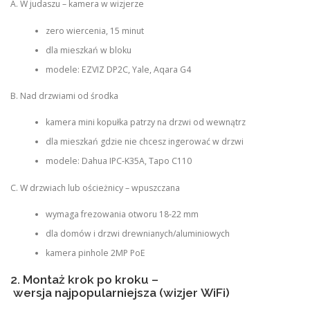
A. W judaszu – kamera w wizjerze
zero wiercenia, 15 minut
dla mieszkań w bloku
modele: EZVIZ DP2C, Yale, Aqara G4
B. Nad drzwiami od środka
kamera mini kopułka patrzy na drzwi od wewnątrz
dla mieszkań gdzie nie chcesz ingerować w drzwi
modele: Dahua IPC-K35A, Tapo C110
C. W drzwiach lub ościeżnicy – wpuszczana
wymaga frezowania otworu 18-22 mm
dla domów i drzwi drewnianych/aluminiowych
kamera pinhole 2MP PoE
2. Montaż krok po kroku –
wersja najpopularniejsza (wizjer WiFi)