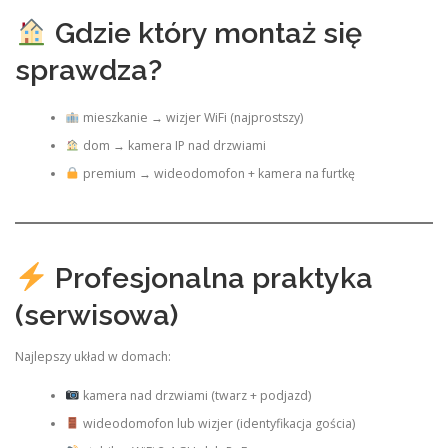
Gdzie który montaż się
sprawdza?
mieszkanie → wizjer WiFi (najprostszy)
dom → kamera IP nad drzwiami
premium → wideodomofon + kamera na furtkę
Profesjonalna praktyka
(serwisowa)
Najlepszy układ w domach:
kamera nad drzwiami (twarz + podjazd)
wideodomofon lub wizjer (identyfikacja gościa)