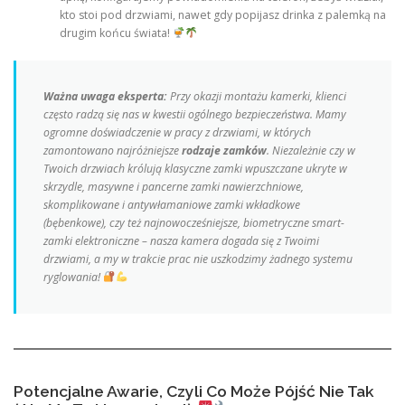
kto stoi pod drzwiami, nawet gdy popijasz drinka z palemką na
drugim końcu świata!
Ważna uwaga eksperta:
Przy okazji montażu kamerki, klienci
często radzą się nas w kwestii ogólnego bezpieczeństwa. Mamy
ogromne doświadczenie w pracy z drzwiami, w których
zamontowano najróżniejsze
rodzaje zamków
. Niezależnie czy w
Twoich drzwiach królują klasyczne
zamki wpuszczane
ukryte w
skrzydle, masywne i pancerne
zamki nawierzchniowe
,
skomplikowane i antywłamaniowe
zamki wkładkowe
(bębenkowe)
, czy też najnowocześniejsze, biometryczne
smart-
zamki elektroniczne
– nasza kamera dogada się z Twoimi
drzwiami, a my w trakcie prac nie uszkodzimy żadnego systemu
ryglowania!
Potencjalne Awarie, Czyli Co Może Pójść Nie Tak