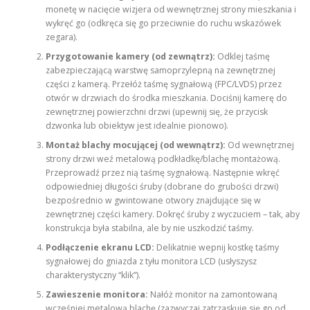
monetę w nacięcie wizjera od wewnętrznej strony mieszkania i
wykręć go (odkręca się go przeciwnie do ruchu wskazówek
zegara).
Przygotowanie kamery (od zewnątrz):
Odklej taśmę
zabezpieczającą warstwę samoprzylepną na zewnętrznej
części z kamerą. Przełóż taśmę sygnałową (FPC/LVDS) przez
otwór w drzwiach do środka mieszkania. Dociśnij kamerę do
zewnętrznej powierzchni drzwi (upewnij się, że przycisk
dzwonka lub obiektyw jest idealnie pionowo).
Montaż blachy mocującej (od wewnątrz):
Od wewnętrznej
strony drzwi weź metalową podkładkę/blachę montażową.
Przeprowadź przez nią taśmę sygnałową. Następnie wkręć
odpowiedniej długości śruby (dobrane do grubości drzwi)
bezpośrednio w gwintowane otwory znajdujące się w
zewnętrznej części kamery. Dokręć śruby z wyczuciem – tak, aby
konstrukcja była stabilna, ale by nie uszkodzić taśmy.
Podłączenie ekranu LCD:
Delikatnie wepnij kostkę taśmy
sygnałowej do gniazda z tyłu monitora LCD (usłyszysz
charakterystyczny “klik”).
Zawieszenie monitora:
Nałóż monitor na zamontowaną
wcześniej metalową blachę (zazwyczaj zatrzaskuje się go od