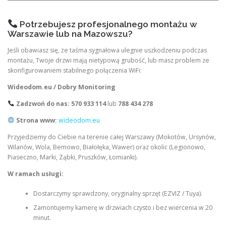
Potrzebujesz profesjonalnego montażu w
Warszawie lub na Mazowszu?
Jeśli obawiasz się, że taśma sygnałowa ulegnie uszkodzeniu podczas
montażu, Twoje drzwi mają nietypową grubość, lub masz problem ze
skonfigurowaniem stabilnego połączenia WiFi:
Wideodom.eu / Dobry Monitoring
Zadzwoń do nas:
570 933 114
lub
788 434 278
Strona www:
wideodom.eu
Przyjedziemy do Ciebie na terenie całej Warszawy (Mokotów, Ursynów,
Wilanów, Wola, Bemowo, Białołęka, Wawer) oraz okolic (Legionowo,
Piaseczno, Marki, Ząbki, Pruszków, Łomianki).
W ramach usługi:
Dostarczymy sprawdzony, oryginalny sprzęt (EZVIZ / Tuya).
Zamontujemy kamerę w drzwiach czysto i bez wiercenia w 20
minut.