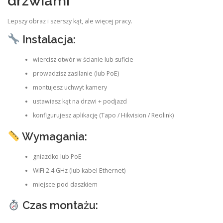
drzwiami
Lepszy obraz i szerszy kąt, ale więcej pracy.
Instalacja:
wiercisz otwór w ścianie lub suficie
prowadzisz zasilanie (lub PoE)
montujesz uchwyt kamery
ustawiasz kąt na drzwi + podjazd
konfigurujesz aplikację (Tapo / Hikvision / Reolink)
Wymagania:
gniazdko lub PoE
WiFi 2.4 GHz (lub kabel Ethernet)
miejsce pod daszkiem
Czas montażu: