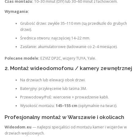
Czas montażu:
10–30 minut (DIY) lub 30–60 minut z fachowcem.
Wymagania:
Grubość drzwi: zwykle 35–110 mm (są przedłużki do grubych
drzwi).
Średnica otworu: najczęściej 14–22 mm.
Zasilanie: akumulatorowe (ładowanie co 2–4 miesiące).
Polecane modele:
EZVIZ DP2C, wizjery TUYA, Yale.
2. Montaż wideodomofonu / kamery zewnętrznej
Na drzwiach lub elewacji obok drzwi.
Bateryjny: przykręcenie lub taśma 3M.
Przewodowy/PoE: wiercenie + prowadzenie kabli.
Wysokość montażu:
145–155 cm
(optymalnie na twarz).
Profesjonalny montaż w Warszawie i okolicach
Wideodom.eu
— najlepsi specjaliści od montażu kamer i wizjerów w
drzwiach wejściowych.