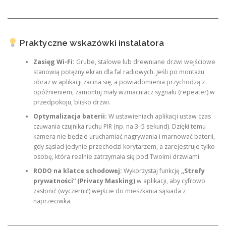
Praktyczne wskazówki instalatora
Zasięg Wi-Fi:
Grube, stalowe lub drewniane drzwi wejściowe
stanowią potężny ekran dla fal radiowych. Jeśli po montażu
obraz w aplikacji zacina się, a powiadomienia przychodzą z
opóźnieniem, zamontuj mały wzmacniacz sygnału (repeater) w
przedpokoju, blisko drzwi.
Optymalizacja baterii:
W ustawieniach aplikacji ustaw czas
czuwania czujnika ruchu PIR (np. na 3–5 sekund). Dzięki temu
kamera nie będzie uruchamiać nagrywania i marnować baterii,
gdy sąsiad jedynie przechodzi korytarzem, a zarejestruje tylko
osobę, która realnie zatrzymała się pod Twoimi drzwiami.
RODO na klatce schodowej:
Wykorzystaj funkcję
„Strefy
prywatności” (Privacy Masking)
w aplikacji, aby cyfrowo
zasłonić (wyczernić) wejście do mieszkania sąsiada z
naprzeciwka.