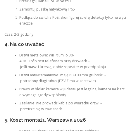
Przeciągnij kabel PoE w peszlu
Zamontuj puszkę natynkową IP65
Podłącz do switcha PoE, skonfiguruj strefę detekcji tylko na wyci
eraczce
Czas: 2-3 godziny
4. Na co uważać
Drzwi metalowe: WiFi tłumi o 30-
40%. Zrób test telefonem przy drzwiach –
jeśli masz 1 kreskę, dołóż repeater w przedpokoju
Drzwi antywłamaniowe: mają 80-100 mm grubości –
potrzebny długi tubus (EZVIZ ma w zestawie)
Prawo w bloku: kamera w judaszu jest legalna, kamera na klatc
e wymaga zgody wspólnoty
Zasilanie: nie prowadź kabla po wierzchu drzwi –
przetrze się w zawiasach
5. Koszt montażu Warszawa 2026