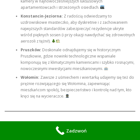
kamery w najnowocześniejszych luksusowych
apartamentowcach i strzeżonych osiedlach.
Konstancin-Jeziorna:
Z radością odwiedzamy to
uzdrowiskowe miasteczko, aby dyskretnie i z zachowaniem
najwyższych standardów zabezpieczyć rezydencje ukryte
wśród pięknych sosen (i przy okazji nawdychać się zdrowotnych
aerozoli z tężni!).
Pruszków:
Doskonale odnajdujemy się w historycznym
Pruszkowie, gdzie nowinki technologiczne wspaniale
komponują się z klimatycznymi kamienicami i szybko rosnącymi,
nowoczesnymi inwestycjami mieszkaniowymi.
Wołomin:
Zawsze z uśmiechem i wiertarką udajemy się też do
prężnie rozwijającego się Wołomina, zapewniając
mieszkańcom spokój, bezpieczeństwo i kontrolę nad tym, kto
kręci się na wycieraczce.
A Po Montażu Kamery… Czas Na Głęboki Oddech (I
Zadzwoń
Nieco Magii)!