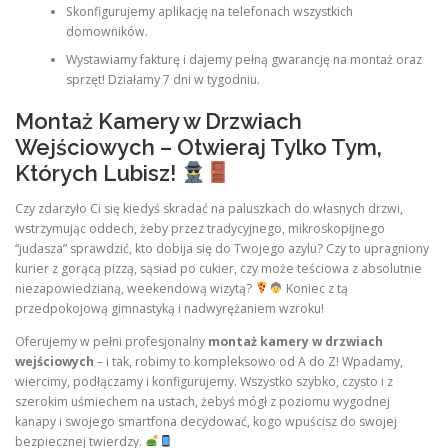
Skonfigurujemy aplikację na telefonach wszystkich
domowników.
Wystawiamy fakturę i dajemy pełną gwarancję na montaż oraz
sprzęt! Działamy 7 dni w tygodniu.
Montaż Kamery w Drzwiach
Wejściowych – Otwieraj Tylko Tym,
Których Lubisz!
Czy zdarzyło Ci się kiedyś skradać na paluszkach do własnych drzwi,
wstrzymując oddech, żeby przez tradycyjnego, mikroskopijnego
“judasza” sprawdzić, kto dobija się do Twojego azylu? Czy to upragniony
kurier z gorącą pizzą, sąsiad po cukier, czy może teściowa z absolutnie
niezapowiedzianą, weekendową wizytą?
Koniec z tą
przedpokojową gimnastyką i nadwyrężaniem wzroku!
Oferujemy w pełni profesjonalny
montaż kamery w drzwiach
wejściowych
– i tak, robimy to kompleksowo od A do Z! Wpadamy,
wiercimy, podłączamy i konfigurujemy. Wszystko szybko, czysto i z
szerokim uśmiechem na ustach, żebyś mógł z poziomu wygodnej
kanapy i swojego smartfona decydować, kogo wpuścisz do swojej
bezpiecznej twierdzy.