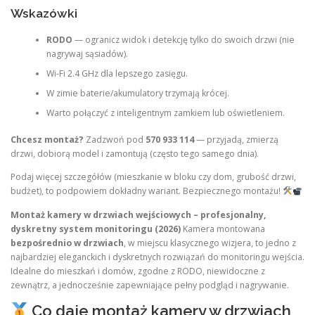
Wskazówki
RODO
— ogranicz widok i detekcję tylko do swoich drzwi (nie
nagrywaj sąsiadów).
Wi-Fi 2.4 GHz dla lepszego zasięgu.
W zimie baterie/akumulatory trzymają krócej.
Warto połączyć z inteligentnym zamkiem lub oświetleniem.
Chcesz montaż?
Zadzwoń pod
570 933 114
— przyjadą, zmierzą
drzwi, dobiorą model i zamontują (często tego samego dnia).
Podaj więcej szczegółów (mieszkanie w bloku czy dom, grubość drzwi,
budżet), to podpowiem dokładny wariant. Bezpiecznego montażu!
Montaż kamery w drzwiach wejściowych – profesjonalny,
dyskretny system monitoringu (2026)
Kamera montowana
bezpośrednio w drzwiach
, w miejscu klasycznego wizjera, to jedno z
najbardziej eleganckich i dyskretnych rozwiązań do monitoringu wejścia.
Idealne do mieszkań i domów, zgodne z RODO, niewidoczne z
zewnątrz, a jednocześnie zapewniające pełny podgląd i nagrywanie.
Co daje montaż kamery w drzwiach