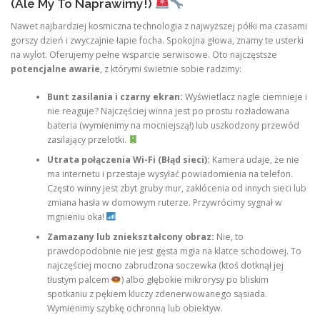
(Ale My To Naprawimy!)
Nawet najbardziej kosmiczna technologia z najwyższej półki ma czasami
gorszy dzień i zwyczajnie łapie focha. Spokojna głowa, znamy te usterki
na wylot. Oferujemy pełne wsparcie serwisowe. Oto najczęstsze
potencjalne awarie
, z którymi świetnie sobie radzimy:
Bunt zasilania i czarny ekran:
Wyświetlacz nagle ciemnieje i
nie reaguje? Najczęściej winna jest po prostu rozładowana
bateria (wymienimy na mocniejszą!) lub uszkodzony przewód
zasilający przelotki.
Utrata połączenia Wi-Fi (Błąd sieci):
Kamera udaje, że nie
ma internetu i przestaje wysyłać powiadomienia na telefon.
Często winny jest zbyt gruby mur, zakłócenia od innych sieci lub
zmiana hasła w domowym ruterze. Przywrócimy sygnał w
mgnieniu oka!
Zamazany lub zniekształcony obraz:
Nie, to
prawdopodobnie nie jest gęsta mgła na klatce schodowej. To
najczęściej mocno zabrudzona soczewka (ktoś dotknął jej
tłustym palcem
) albo głębokie mikrorysy po bliskim
spotkaniu z pękiem kluczy zdenerwowanego sąsiada.
Wymienimy szybkę ochronną lub obiektyw.