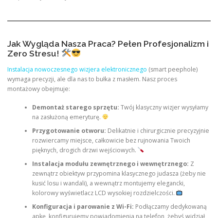
Jak Wygląda Nasza Praca? Pełen Profesjonalizm i
Zero Stresu!
Instalacja nowoczesnego wizjera elektronicznego
(smart peephole)
wymaga precyzji, ale dla nas to bułka z masłem. Nasz proces
montażowy obejmuje:
Demontaż starego sprzętu:
Twój klasyczny wizjer wysyłamy
na zasłużoną emeryturę.
Przygotowanie otworu:
Delikatnie i chirurgicznie precyzyjnie
rozwiercamy miejsce, całkowicie bez rujnowania Twoich
pięknych, drogich drzwi wejściowych.
Instalacja modułu zewnętrznego i wewnętrznego:
Z
zewnątrz obiektyw przypomina klasycznego judasza (żeby nie
kusić losu i wandali), a wewnątrz montujemy elegancki,
kolorowy wyświetlacz LCD wysokiej rozdzielczości.
Konfiguracja i parowanie z Wi-Fi:
Podłączamy dedykowaną
apkę, konfigurujemy powiadomienia na telefon, żebyś widział,