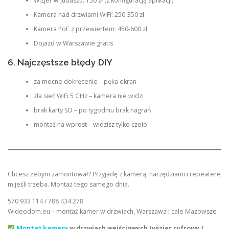
Wizjer w judaszu: 150 zł (z konfiguracją aplikacji)
Kamera nad drzwiami WiFi: 250-350 zł
Kamera PoE z przewiertem: 450-600 zł
Dojazd w Warszawie gratis
6. Najczęstsze błędy DIY
za mocne dokręcenie – pęka ekran
zła sieć WiFi 5 GHz – kamera nie widzi
brak karty SD – po tygodniu brak nagrań
montaż na wprost – widzisz tylko czoło
Chcesz żebym zamontował? Przyjadę z kamerą, narzędziami i repeatere
m jeśli trzeba. Montaż tego samego dnia.
570 933 114 / 788 434 278
Wideodom.eu – montaż kamer w drzwiach, Warszawa i całe Mazowsze
Montaż kamery
w drzwiach wejściowych (wizjer cyfrowy /