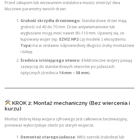
Przed zakupem lub wezwaniem instalatora musisz zmierzyć dwa
kluczowe parametry swoich drzwi:
Grubość skrzydła drzwiowego:
Standardowe drzwi mają
grubość od 40 do 70 mm. Drzwi antywłamaniowe lub
wygłuszane mogą mieć nawet 90–110 mm. Upewnij się, że
kupowany wizjer (np.
EZVIZ HP2
czy modele z ekosystemu
Tuya
) ma w zestawie odpowiedniej długości śruby montażowe
i tuleję.
Średnica istniejącego otworu:
Elektroniczne wizjery pasują
zazwyczaj do standardowych otworów po judaszach
optycznych (średnica
14 mm – 58 mm
).
KROK 2: Montaż mechaniczny (Bez wiercenia i
kurzu)
Montaż dobrej klasy wizjera cyfrowego jest całkowicie bezinwazyjny,
ponieważ wykorzystuje otwór po starym wizjerze.
Demontaż starego judasza:
Włóż szeroki śrubokręt lub