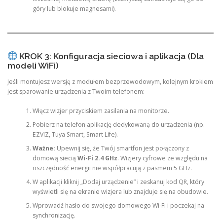
góry lub blokuje magnesami).
KROK 3: Konfiguracja sieciowa i aplikacja (Dla
modeli WiFi)
Jeśli montujesz wersję z modułem bezprzewodowym, kolejnym krokiem
jest sparowanie urządzenia z Twoim telefonem:
Włącz wizjer przyciskiem zasilania na monitorze.
Pobierz na telefon aplikację dedykowaną do urządzenia (np.
EZVIZ, Tuya Smart, Smart Life).
Ważne:
Upewnij się, że Twój smartfon jest połączony z
domową siecią
Wi-Fi 2.4 GHz
. Wizjery cyfrowe ze względu na
oszczędność energii nie współpracują z pasmem 5 GHz.
W aplikacji kliknij „Dodaj urządzenie” i zeskanuj kod QR, który
wyświetli się na ekranie wizjera lub znajduje się na obudowie.
Wprowadź hasło do swojego domowego Wi-Fi i poczekaj na
synchronizację.