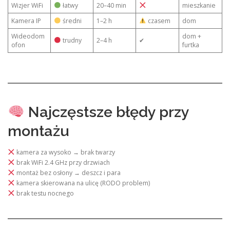
Wizjer WiFi
łatwy
20–40 min
mieszkanie
Kamera IP
średni
1–2 h
czasem
dom
Wideodom
dom +
trudny
2–4 h
✔
ofon
furtka
Najczęstsze błędy przy
montażu
kamera za wysoko → brak twarzy
brak WiFi 2.4 GHz przy drzwiach
montaż bez osłony → deszcz i para
kamera skierowana na ulicę (RODO problem)
brak testu nocnego