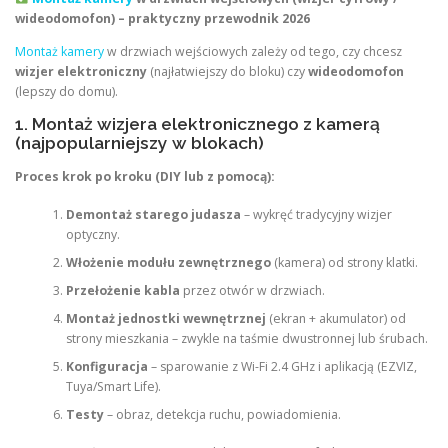
wideodomofon) – praktyczny przewodnik 2026
Montaż kamery
w drzwiach wejściowych zależy od tego, czy chcesz
wizjer elektroniczny
(najłatwiejszy do bloku) czy
wideodomofon
(lepszy do domu).
1. Montaż wizjera elektronicznego z kamerą
(najpopularniejszy w blokach)
Proces krok po kroku (DIY lub z pomocą):
Demontaż starego judasza
– wykręć tradycyjny wizjer
optyczny.
Włożenie modułu zewnętrznego
(kamera) od strony klatki.
Przełożenie kabla
przez otwór w drzwiach.
Montaż jednostki wewnętrznej
(ekran + akumulator) od
strony mieszkania – zwykle na taśmie dwustronnej lub śrubach.
Konfiguracja
– sparowanie z Wi-Fi 2.4 GHz i aplikacją (EZVIZ,
Tuya/Smart Life).
Testy
– obraz, detekcja ruchu, powiadomienia.