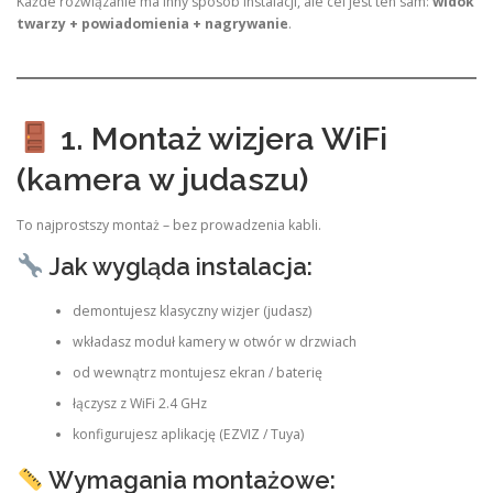
Każde rozwiązanie ma inny sposób instalacji, ale cel jest ten sam:
widok
twarzy + powiadomienia + nagrywanie
.
1. Montaż wizjera WiFi
(kamera w judaszu)
To najprostszy montaż – bez prowadzenia kabli.
Jak wygląda instalacja:
demontujesz klasyczny wizjer (judasz)
wkładasz moduł kamery w otwór w drzwiach
od wewnątrz montujesz ekran / baterię
łączysz z WiFi 2.4 GHz
konfigurujesz aplikację (EZVIZ / Tuya)
Wymagania montażowe: