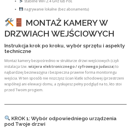
stabilne WiFi 2.4 GHz lub PoE
nagrywanie lokalne (bez abonamentu)
MONTAŻ KAMERY W
DRZWIACH WEJŚCIOWYCH
Instrukcja krok po kroku, wybór sprzętu i aspekty
techniczne
Montaż kamery bezpośrednio w strukturze drzwi wejściowych (czyli
instalacja tzw.
wizjera elektronicznego / cyfrowego judasza
) to
najbardziej bezinwazyjna i bezpieczna prawnie forma monitoringu
wejścia. W ten sposób nie niszczysz ścian klatki schodowej (przestrzeni
wspólnej) ani elewacji domu, a zyskujesz pełny podgląd na to, kto stoi
przed Twoim progiem.
KROK 1: Wybór odpowiedniego urządzenia
pod Twoje drzwi