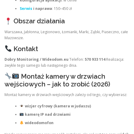
Konfiguracja aplikacji
: w cenie
Serwis
i naprawa
: 150–450 zł
Obszar działania
Warszawa, Jabłonna, Legionowo, Łomianki, Marki, Ząbki, Piaseczno, całe
Mazowsze.
Kontakt
Dobry Monitoring / Wideodom.eu
Telefon:
570 933 114
Realizacja:
zwykle tego samego lub następnego dnia.
Montaż kamery w drzwiach
wejściowych – jak to zrobić (2026)
Montaż kamery w drzwiach wejściowych zależy od tego, czy wybierasz:
wizjer cyfrowy (kamera w judaszu)
kamerę IP nad drzwiami
wideodomofon