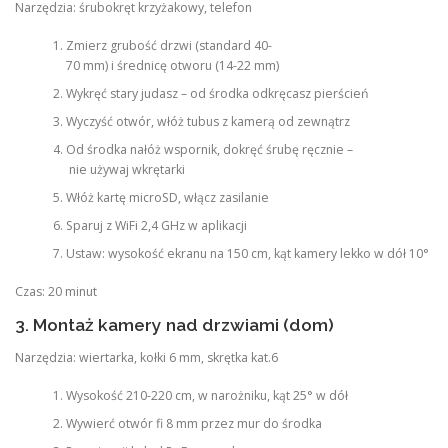
Narzędzia: śrubokręt krzyżakowy, telefon
Zmierz grubość drzwi (standard 40-
70 mm) i średnicę otworu (14-22 mm)
Wykręć stary judasz – od środka odkręcasz pierścień
Wyczyść otwór, włóż tubus z kamerą od zewnątrz
Od środka nałóż wspornik, dokręć śrubę ręcznie –
nie używaj wkrętarki
Włóż kartę microSD, włącz zasilanie
Sparuj z WiFi 2,4 GHz w aplikacji
Ustaw: wysokość ekranu na 150 cm, kąt kamery lekko w dół 10°
Czas: 20 minut
3. Montaż kamery nad drzwiami (dom)
Narzędzia: wiertarka, kołki 6 mm, skrętka kat.6
Wysokość 210-220 cm, w narożniku, kąt 25° w dół
Wywierć otwór fi 8 mm przez mur do środka