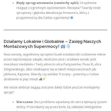
Błędy oprogramowania (zawiechy apki):
Urządzenie
reaguje z ogromnym opóźnieniem. Recepta? Twardy reset
sprzętowy i głęboka aktualizacja firmware’u, którą z
przyjemnością dla Ciebie ogarniemy!
Działamy Lokalnie i Globalnie – Zasięg Naszych
Montażowych Supermocy!
Nasz wesoły, wypełniony sprzętem busik instalatorski codziennie mknie
przez najróżniejsze zakątki, okoliczne ulice i urokliwe wioski. Jeśli
mieszkasz niedaleko i Twój adres to ulica Partyzantów, Piusa XI, ulica
Żeligowskiego, albo relaksujesz się w takich miejscowościach jak
Jabłonna, Rajszew, Skierdy czy sielskie Trzciany – jesteśmy u Ciebie
dosłownie w pięć minut!
Ale nasze ambicje sięgają znacznie dalej! Gdzie jeszcze montujemy
sprzęt?
Warszawa:
Bez problemu wpadamy do serca tętniącej życiem
stolicy. Przeciskamy się przez korki, by zakładać inteligentne