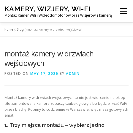
Skip
KAMERY, WIZJERY, WI-FI
to
Menu
content
Montaż Kamer Wifi i Wideodomofonów oraz Wizjerów z kamerą
Home
»
Blog
»
montaż kamery w drzwiach wejściowych
GŁÓWNA
MONTAŻ KAMER WIFI W WARSZAWA
montaż kamery w drzwiach
MONTAŻ WIDEDOMOFONÓW
wejściowych
POSTED ON
MAY 17, 2026
BY
ADMIN
MONTAŻU WIZJERÓW Z KAMERĄ
BLOG
EN
Montaż kamery w drzwiach wejściowych to nie jest wiercenie na oślep –
KONTAKT
źle zamontowana kamera zobaczy czubek głowy albo będzie rwać WiFi
przez blachę. Robimy to codziennie w Warszawie, więc masz gotowy sch
emat.
1. Trzy miejsca montażu – wybierz jedno