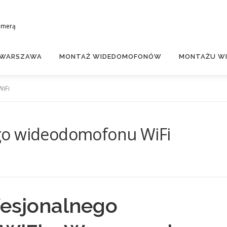
amerą
 WARSZAWA
MONTAŻ WIDEDOMOFONÓW
MONTAŻU WI
iFi
go wideodomofonu WiFi
esjonalnego