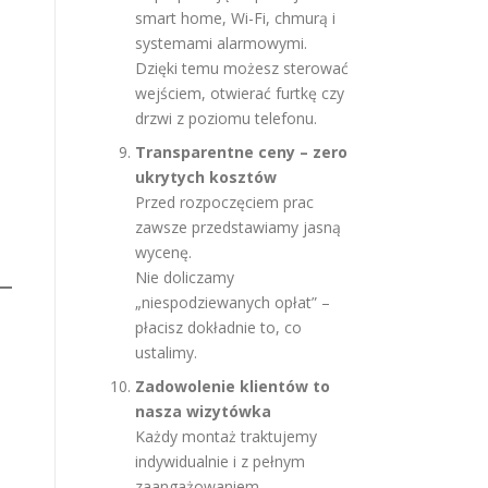
smart home, Wi-Fi, chmurą i
systemami alarmowymi.
Dzięki temu możesz sterować
wejściem, otwierać furtkę czy
drzwi z poziomu telefonu.
Transparentne ceny – zero
ukrytych kosztów
Przed rozpoczęciem prac
zawsze przedstawiamy jasną
wycenę.
Nie doliczamy
„niespodziewanych opłat” –
płacisz dokładnie to, co
ustalimy.
Zadowolenie klientów to
nasza wizytówka
Każdy montaż traktujemy
indywidualnie i z pełnym
zaangażowaniem.