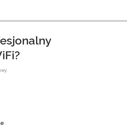
fesjonalny
iFi?
owy:
ie