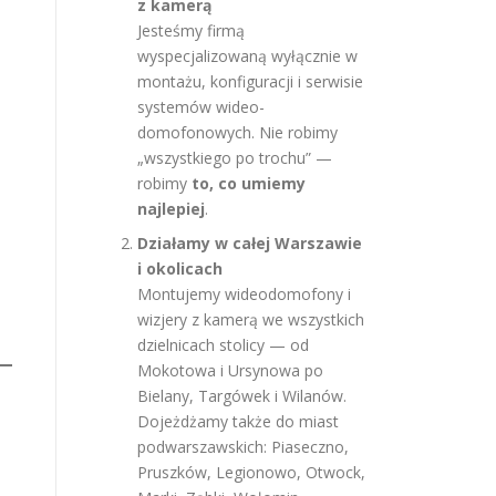
z kamerą
Jesteśmy firmą
wyspecjalizowaną wyłącznie w
montażu, konfiguracji i serwisie
systemów wideo-
domofonowych. Nie robimy
„wszystkiego po trochu” —
robimy
to, co umiemy
najlepiej
.
Działamy w całej Warszawie
i okolicach
Montujemy wideodomofony i
wizjery z kamerą we wszystkich
dzielnicach stolicy — od
Mokotowa i Ursynowa po
Bielany, Targówek i Wilanów.
Dojeżdżamy także do miast
podwarszawskich: Piaseczno,
Pruszków, Legionowo, Otwock,