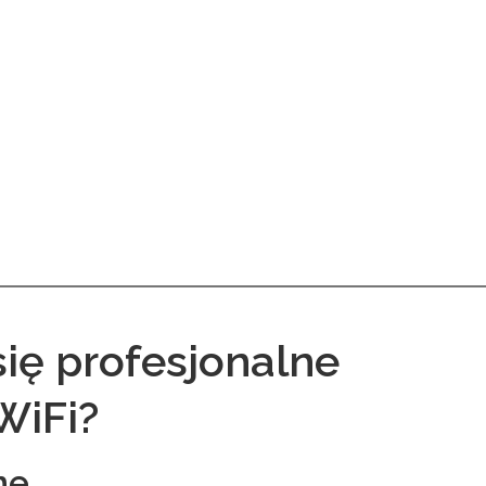
się profesjonalne
WiFi?
ne