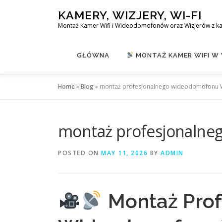
Skip
KAMERY, WIZJERY, WI-FI
to
Montaż Kamer Wifi i Wideodomofonów oraz Wizjerów z k
content
GŁÓWNA
MONTAŻ KAMER WIFI W
Home
»
Blog
»
montaż profesjonalnego wideodomofonu W
montaż profesjonalne
POSTED ON
MAY 11, 2026
BY
ADMIN
Montaż Prof