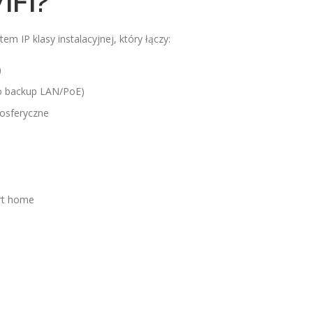
iFi?
m IP klasy instalacyjnej, który łączy:
)
to backup LAN/PoE)
osferyczne
rt home