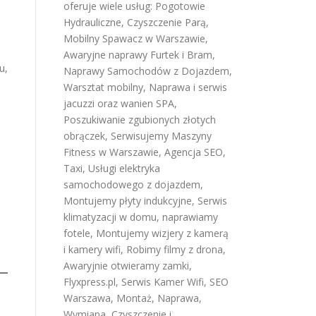
oferuje wiele usług:
Pogotowie
Hydrauliczne
,
Czyszczenie Parą
,
Mobilny Spawacz w Warszawie
,
Awaryjne naprawy Furtek i Bram
,
u,
Naprawy Samochodów z Dojazdem
,
Warsztat mobilny
,
Naprawa i serwis
jacuzzi oraz wanien SPA
,
Poszukiwanie zgubionych złotych
obrączek
,
Serwisujemy Maszyny
Fitness w Warszawie
,
Agencja SEO
,
Taxi
,
Usługi elektryka
samochodowego z dojazdem
,
Montujemy płyty indukcyjne
,
Serwis
klimatyzacji w domu
,
naprawiamy
fotele
,
Montujemy wizjery z kamerą
i kamery wifi
,
Robimy filmy z drona
,
Awaryjnie otwieramy zamki
,
Flyxpress.pl
,
Serwis Kamer Wifi
,
SEO
Warszawa
,
Montaż, Naprawa,
Wymiana, Czyszczenie i