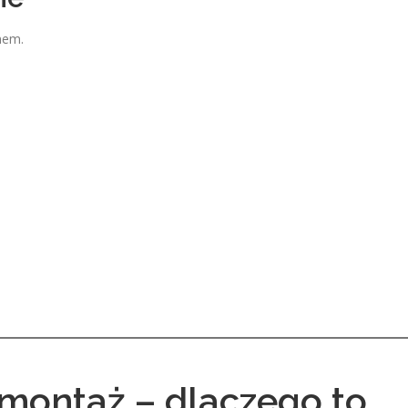
mem.
montaż – dlaczego to