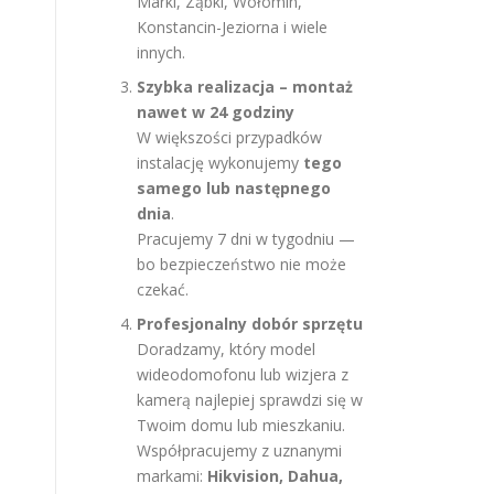
Marki, Ząbki, Wołomin,
Konstancin-Jeziorna i wiele
innych.
Szybka realizacja – montaż
nawet w 24 godziny
W większości przypadków
instalację wykonujemy
tego
samego lub następnego
dnia
.
Pracujemy 7 dni w tygodniu —
bo bezpieczeństwo nie może
czekać.
Profesjonalny dobór sprzętu
Doradzamy, który model
wideodomofonu lub wizjera z
kamerą najlepiej sprawdzi się w
Twoim domu lub mieszkaniu.
Współpracujemy z uznanymi
markami:
Hikvision, Dahua,