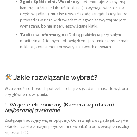
Zgoda Spółdzielni / Wspólnoty:
Jeśli montujesz klasyczną
kamerę na ścianie lub suficie klatki (co wymaga wiercenia w
części wspólnej),
musisz
uzyskać zgodę zarządu budynku. W
przypadku wizjera w drzwiach taka zgoda zazwyczaj nie jest
wymagana, bo nie ingerujesz w ścianę klatki.
Tabliczka informacyjna:
Dobrą praktyką (a przy stałym
monitoringu ściennym – obowiązkiem) jest umieszczenie małej
naklejki „Obiekt monitorowany” na Twoich drzwiach.
Jakie rozwiązanie wybrać?
W zależności od Twoich potrzeb i relacji z sąsiadami, masz do wyboru
trzy główne rozwiązania:
1. Wizjer elektroniczny (Kamera w judaszu) –
Najbardziej dyskretne
Zastępuje tradycyjny wizjer optyczny. Od zewnątrz wygląda jak zwykłe
szkiełko (często z małym przyciskiem dzwonka), a od wewnątrz instaluje
się ekran LCD.