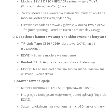
Modele:
EZVIZ DP2C / HP2 / CP series
, wizjery
TUYA
(Virone, Prixtron, EasyCam), Yale.
Zalety: Montaż bez wiercenia, bateria/akumulator, aplikacja
mobilna, detekcja ruchu, tryb nocny.
Ustawienie: Kadr skierowany głównie w dół na Twoje drzwi
+ fragment podłogi. Detekcja ruchu na minimalny zasięg.
Dodatkowa kamera wewnętrzna skierowana na korytarz
TP-Link Tapo C120 / C260
(obrotowa, 2K/4K, tania i
niezawodna).
EZVIZ
(H9c, inne modele wewnętrzne).
Reolink E1
lub
Argus
series (jeśli chcesz bateryjną).
Montaż: Na ścianie nad drzwiami lub na suficie, skierowana
w stronę Twoich drzwi.
Zaawansowane opcje
Kamera obrotowa (PTZ) z AI (rozpoznawanie osób).
Integracja z istniejącym wizjerem w jednej aplikacji (Tuya lub
EZVIZ).
System z lokalnym nagrywaniem na microSD (unikaj chmury,