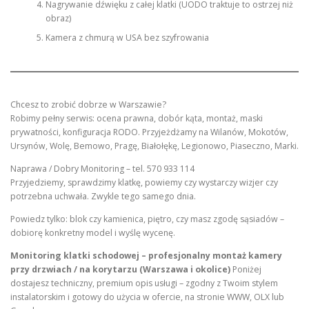
Nagrywanie dźwięku z całej klatki (UODO traktuje to ostrzej niż
obraz)
Kamera z chmurą w USA bez szyfrowania
Chcesz to zrobić dobrze w Warszawie?
Robimy pełny serwis: ocena prawna, dobór kąta, montaż, maski
prywatności, konfiguracja RODO. Przyjeżdżamy na Wilanów, Mokotów,
Ursynów, Wolę, Bemowo, Pragę, Białołękę, Legionowo, Piaseczno, Marki.
Naprawa / Dobry Monitoring – tel. 570 933 114
Przyjedziemy, sprawdzimy klatkę, powiemy czy wystarczy wizjer czy
potrzebna uchwała. Zwykle tego samego dnia.
Powiedz tylko: blok czy kamienica, piętro, czy masz zgodę sąsiadów –
dobiorę konkretny model i wyślę wycenę.
Monitoring klatki schodowej – profesjonalny montaż kamery
przy drzwiach / na korytarzu (Warszawa i okolice)
Poniżej
dostajesz techniczny, premium opis usługi – zgodny z Twoim stylem
instalatorskim i gotowy do użycia w ofercie, na stronie WWW, OLX lub