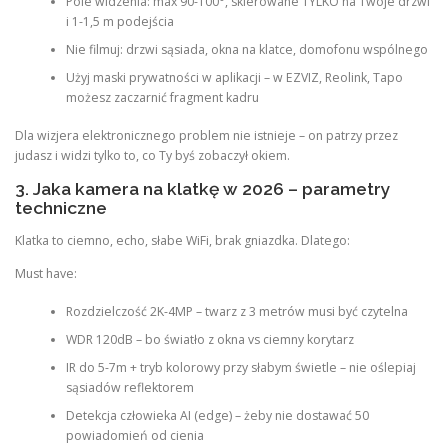
Pole widzenia: max 90-100°, skierowane TYLKO na Twoje drzwi
i 1-1,5 m podejścia
Nie filmuj: drzwi sąsiada, okna na klatce, domofonu wspólnego
Użyj maski prywatności w aplikacji – w EZVIZ, Reolink, Tapo
możesz zaczarnić fragment kadru
Dla wizjera elektronicznego problem nie istnieje – on patrzy przez
judasz i widzi tylko to, co Ty byś zobaczył okiem.
3. Jaka kamera na klatkę w 2026 – parametry
techniczne
Klatka to ciemno, echo, słabe WiFi, brak gniazdka. Dlatego:
Must have:
Rozdzielczość 2K-4MP – twarz z 3 metrów musi być czytelna
WDR 120dB – bo światło z okna vs ciemny korytarz
IR do 5-7m + tryb kolorowy przy słabym świetle – nie oślepiaj
sąsiadów reflektorem
Detekcja człowieka AI (edge) – żeby nie dostawać 50
powiadomień od cienia