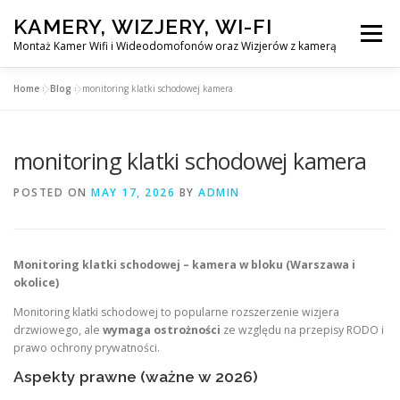
Skip
KAMERY, WIZJERY, WI-FI
to
Menu
content
Montaż Kamer Wifi i Wideodomofonów oraz Wizjerów z kamerą
Home
»
Blog
»
monitoring klatki schodowej kamera
GŁÓWNA
MONTAŻ KAMER WIFI W WARSZAWA
monitoring klatki schodowej kamera
MONTAŻ WIDEDOMOFONÓW
POSTED ON
MAY 17, 2026
BY
ADMIN
MONTAŻU WIZJERÓW Z KAMERĄ
BLOG
Monitoring klatki schodowej – kamera w bloku (Warszawa i
okolice)
EN
KONTAKT
Monitoring klatki schodowej to popularne rozszerzenie wizjera
drzwiowego, ale
wymaga ostrożności
ze względu na przepisy RODO i
prawo ochrony prywatności.
Aspekty prawne (ważne w 2026)