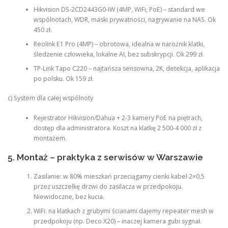
Hikvision DS-2CD2443G0-IW (4MP, WiFi, PoE) – standard we
wspólnotach, WDR, maski prywatności, nagrywanie na NAS. Ok
450 zł.
Reolink E1 Pro (4MP) – obrotowa, idealna w narożnik klatki,
śledzenie człowieka, lokalne AI, bez subskrypcji. Ok 299 zł.
TP-Link Tapo C220 – najtańsza sensowna, 2K, detekcja, aplikacja
po polsku. Ok 159 zł.
c) System dla całej wspólnoty
Rejestrator Hikvision/Dahua + 2-3 kamery PoE na piętrach,
dostęp dla administratora. Koszt na klatkę 2 500-4 000 zł z
montażem.
5. Montaż – praktyka z serwisów w Warszawie
Zasilanie: w 80% mieszkań przeciągamy cienki kabel 2×0,5
przez uszczelkę drzwi do zasilacza w przedpokoju.
Niewidoczne, bez kucia.
WiFi: na klatkach z grubymi ścianami dajemy repeater mesh w
przedpokoju (np. Deco X20) – inaczej kamera gubi sygnał.