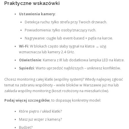
Praktyczne wskazówki
Ustawienia kamery
:
Detekcja ruchu: tylko strefa przy Twoich drzwiach.
Powiadomienia: tylko osoby/znaczący ruch.
Nagrywanie: ciągłe lub event-based + pętla na karcie.
Wi-Fi
: W blokach często słaby sygnał na klatce → użyj
wzmacniacza lub kamery 2.4 GHz.
Oświetlenie
: Kamera z IR lub dodatkowa lampka LED na klatce.
Sąsiedzi
: Warto uprzedzić najbliższych – unikniesz konfliktów.
Chcesz monitoring całej klatki (wspólny system)? Wtedy najlepiej zgłosić
temat na zebraniu wspólnoty – wiele bloków w Warszawie już ma lub
zakłada wspólny monitoring (koszt rozłożony na mieszkańców).
Podaj więcej szczegółów
, to dopasuję konkretny model:
Które piętro / układ klatki?
Masz już wizjer z kamerą?
Budżet?