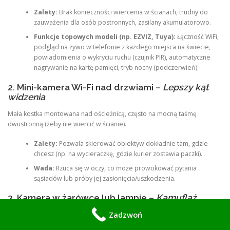
Zalety:
Brak konieczności wiercenia w ścianach, trudny do
zauważenia dla osób postronnych, zasilany akumulatorowo.
Funkcje topowych modeli (np. EZVIZ, Tuya):
Łączność WiFi,
podgląd na żywo w telefonie z każdego miejsca na świecie,
powiadomienia o wykryciu ruchu (czujnik PIR), automatyczne
nagrywanie na kartę pamięci, tryb nocny (podczerwień).
2. Mini-kamera Wi-Fi nad drzwiami –
Lepszy kąt
widzenia
Mała kostka montowana nad ościeżnicą, często na mocną taśmę
dwustronną (żeby nie wiercić w ścianie).
Zalety:
Pozwala skierować obiektyw dokładnie tam, gdzie
chcesz (np. na wycieraczkę, gdzie kurier zostawia paczki).
Wada:
Rzuca się w oczy, co może prowokować pytania
sąsiadów lub próby jej zasłonięcia/uszkodzenia.
3. Kamera w żarówce lub lampie –
Kamuflaż
Zadzwoń
Kamera wkręcana w gwint żarówki w lampie nad Twoimi drzwiami (jeśli
masz tam prywatny punkt świetlny). Rozwiązanie rzadziej stosowane na