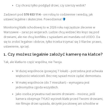
Czy chcesz tylko podgląd drzwi, czy szerszy widok?
Zadzwoń pod
570 933 114
– oni robią to codziennie i wiedzą, jak
ustawić legalnie i skutecznie. Powodzenia!
Monitoring klatki schodowej to w 2026 roku najczęstsze zlecenie w
Warszawie – zaraz po wizjerach. Ludzie chcą widzieć kto kręci się pod
drzwiami, ale nie chcą konfliktu z sąsiadami ani mandatu od UODO. Da
się to zrobić legalnie i dobrze, tylko trzeba trzymać się 3 filarów: prawo,
ustawienie, sprzęt.
1. Czy możesz legalnie założyć kamerę na klatce?
Tak, ale klatka to część wspólna, nie Twoja.
W dużej wspólnocie (powyżej 7 lokali) – potrzebna jest uchwała
większości właścicieli. Bez niej sąsiad może żądać demontażu.
W małej wspólnocie (do 7 mieszkań) – wymagana jest
jednomyślna zgoda wszystkich.
Jako osoba prywatna nad swoimi drzwiami – możesz, jeśli
kamera obejmuje TYLKO wycinek klatki przed Twoimi drzwiami,
nie filmuje drzwi sąsiada, skrzynki pocztowej ani schodów w