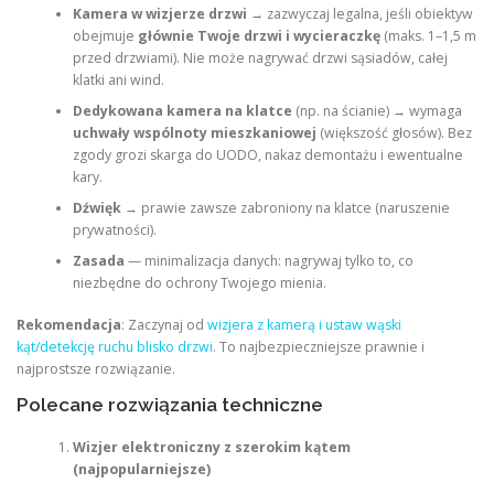
Kamera w wizjerze drzwi
→ zazwyczaj legalna, jeśli obiektyw
obejmuje
głównie Twoje drzwi i wycieraczkę
(maks. 1–1,5 m
przed drzwiami). Nie może nagrywać drzwi sąsiadów, całej
klatki ani wind.
Dedykowana kamera na klatce
(np. na ścianie) → wymaga
uchwały wspólnoty mieszkaniowej
(większość głosów). Bez
zgody grozi skarga do UODO, nakaz demontażu i ewentualne
kary.
Dźwięk
→ prawie zawsze zabroniony na klatce (naruszenie
prywatności).
Zasada
— minimalizacja danych: nagrywaj tylko to, co
niezbędne do ochrony Twojego mienia.
Rekomendacja
: Zaczynaj od
wizjera z kamerą i ustaw wąski
kąt/detekcję ruchu blisko drzwi
. To najbezpieczniejsze prawnie i
najprostsze rozwiązanie.
Polecane rozwiązania techniczne
Wizjer elektroniczny z szerokim kątem
(najpopularniejsze)