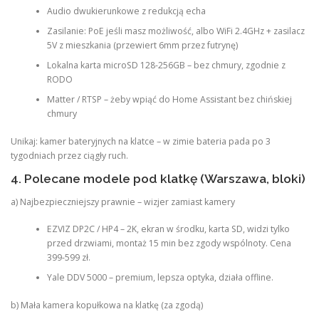
Audio dwukierunkowe z redukcją echa
Zasilanie: PoE jeśli masz możliwość, albo WiFi 2.4GHz + zasilacz
5V z mieszkania (przewiert 6mm przez futrynę)
Lokalna karta microSD 128-256GB – bez chmury, zgodnie z
RODO
Matter / RTSP – żeby wpiąć do Home Assistant bez chińskiej
chmury
Unikaj: kamer bateryjnych na klatce – w zimie bateria pada po 3
tygodniach przez ciągły ruch.
4. Polecane modele pod klatkę (Warszawa, bloki)
a) Najbezpieczniejszy prawnie – wizjer zamiast kamery
EZVIZ DP2C / HP4 – 2K, ekran w środku, karta SD, widzi tylko
przed drzwiami, montaż 15 min bez zgody wspólnoty. Cena
399-599 zł.
Yale DDV 5000 – premium, lepsza optyka, działa offline.
b) Mała kamera kopułkowa na klatkę (za zgodą)