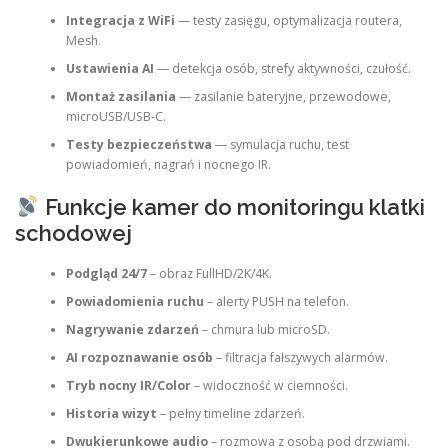
Integracja z WiFi
— testy zasięgu, optymalizacja routera,
Mesh.
Ustawienia AI
— detekcja osób, strefy aktywności, czułość.
Montaż zasilania
— zasilanie bateryjne, przewodowe,
microUSB/USB‑C.
Testy bezpieczeństwa
— symulacja ruchu, test
powiadomień, nagrań i nocnego IR.
Funkcje kamer do monitoringu klatki
schodowej
Podgląd 24/7
– obraz FullHD/2K/4K.
Powiadomienia ruchu
– alerty PUSH na telefon.
Nagrywanie zdarzeń
– chmura lub microSD.
AI rozpoznawanie osób
– filtracja fałszywych alarmów.
Tryb nocny IR/Color
– widoczność w ciemności.
Historia wizyt
– pełny timeline zdarzeń.
Dwukierunkowe audio
– rozmowa z osobą pod drzwiami.