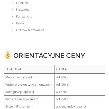
Łomianki,
Pruszków,
Konstancin,
Raszyn,
Ożarów Mazowiecki.
ORIENTACYJNE CENY
USŁUGA
CENA
Montaż kamery WiFi
od 300 zł
Wizjer elektroniczny z montażem
od 450 zł
Konfiguracja aplikacji
w cenie
Kamera z nagrywaniem
od 350 zł
System IP premium
wycena indywidualna