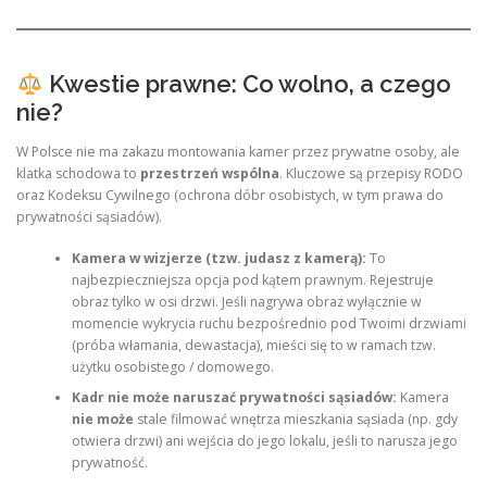
Kwestie prawne: Co wolno, a czego
nie?
W Polsce nie ma zakazu montowania kamer przez prywatne osoby, ale
klatka schodowa to
przestrzeń wspólna
. Kluczowe są przepisy RODO
oraz Kodeksu Cywilnego (ochrona dóbr osobistych, w tym prawa do
prywatności sąsiadów).
Kamera w wizjerze (tzw. judasz z kamerą):
To
najbezpieczniejsza opcja pod kątem prawnym. Rejestruje
obraz tylko w osi drzwi. Jeśli nagrywa obraz wyłącznie w
momencie wykrycia ruchu bezpośrednio pod Twoimi drzwiami
(próba włamania, dewastacja), mieści się to w ramach tzw.
użytku osobistego / domowego.
Kadr nie może naruszać prywatności sąsiadów:
Kamera
nie może
stale filmować wnętrza mieszkania sąsiada (np. gdy
otwiera drzwi) ani wejścia do jego lokalu, jeśli to narusza jego
prywatność.