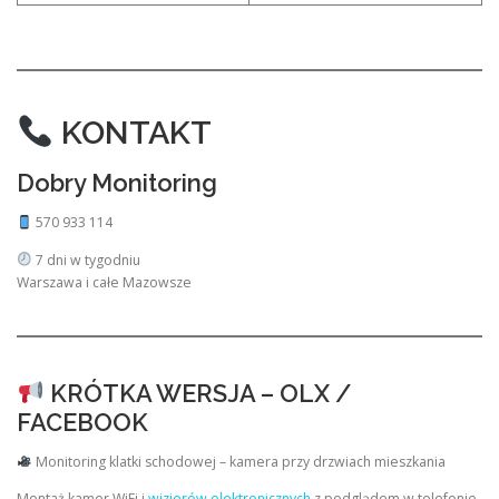
KONTAKT
Dobry Monitoring
570 933 114
7 dni w tygodniu
Warszawa i całe Mazowsze
KRÓTKA WERSJA – OLX /
FACEBOOK
Monitoring klatki schodowej – kamera przy drzwiach mieszkania
Montaż kamer WiFi i
wizjerów elektronicznych
z podglądem w telefonie.