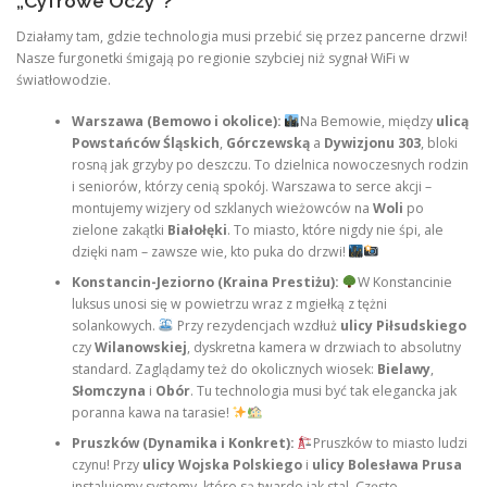
„Cyfrowe Oczy”?
Działamy tam, gdzie technologia musi przebić się przez pancerne drzwi!
Nasze furgonetki śmigają po regionie szybciej niż sygnał WiFi w
światłowodzie.
Warszawa (Bemowo i okolice):
Na Bemowie, między
ulicą
Powstańców Śląskich
,
Górczewską
a
Dywizjonu 303
, bloki
rosną jak grzyby po deszczu. To dzielnica nowoczesnych rodzin
i seniorów, którzy cenią spokój. Warszawa to serce akcji –
montujemy wizjery od szklanych wieżowców na
Woli
po
zielone zakątki
Białołęki
. To miasto, które nigdy nie śpi, ale
dzięki nam – zawsze wie, kto puka do drzwi!
Konstancin-Jeziorno (Kraina Prestiżu):
W Konstancinie
luksus unosi się w powietrzu wraz z mgiełką z tężni
solankowych.
Przy rezydencjach wzdłuż
ulicy Piłsudskiego
czy
Wilanowskiej
, dyskretna kamera w drzwiach to absolutny
standard. Zaglądamy też do okolicznych wiosek:
Bielawy
,
Słomczyna
i
Obór
. Tu technologia musi być tak elegancka jak
poranna kawa na tarasie!
Pruszków (Dynamika i Konkret):
Pruszków to miasto ludzi
czynu! Przy
ulicy Wojska Polskiego
i
ulicy Bolesława Prusa
instalujemy systemy, które są twarde jak stal. Często