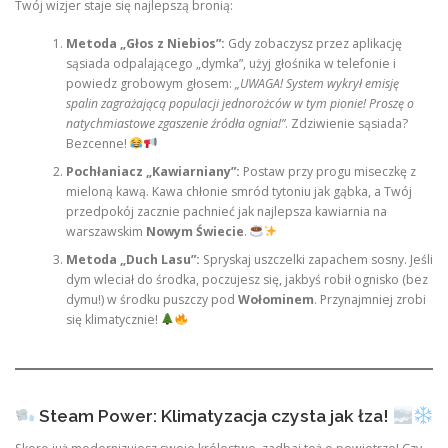
Twój wizjer staje się najlepszą bronią:
Metoda „Głos z Niebios”:
Gdy zobaczysz przez aplikację
sąsiada odpalającego „dymka”, użyj głośnika w telefonie i
powiedz grobowym głosem:
„UWAGA! System wykrył emisję
spalin zagrażającą populacji jednorożców w tym pionie! Proszę o
natychmiastowe zgaszenie źródła ognia!”
. Zdziwienie sąsiada?
Bezcenne!
Pochłaniacz „Kawiarniany”:
Postaw przy progu miseczkę z
mieloną kawą. Kawa chłonie smród tytoniu jak gąbka, a Twój
przedpokój zacznie pachnieć jak najlepsza kawiarnia na
warszawskim
Nowym Świecie
.
Metoda „Duch Lasu”:
Spryskaj uszczelki zapachem sosny. Jeśli
dym wleciał do środka, poczujesz się, jakbyś robił ognisko (bez
dymu!) w środku puszczy pod
Wołominem
. Przynajmniej zrobi
się klimatycznie!
Steam Power: Klimatyzacja czysta jak łza!