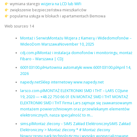
wymiana starego
wizjera na LCD lub WiFi
zwiększenie bezpieczeństwa mieszkańców
popularna usługa w blokach i apartamentach Bemowa
Web sources· 14
Montaż i SerwisMontażu Wizjera z Kamerą i Widedomofonów –
WideoDom WarszawaNovember 10, 2025
cdj.com.plMontaż i instalacja domofonów i monitoringu, montaż
Fibaro – Warszawa | CDJ
600103100.plHurtownia automatyki www.600103100.plApril 14,
2026
napedy.netSklep internetowy www.napedy.net
larsco.com.plMONTAŻ ELEKTRONIKI SMD I THT – LARS COJune
19, 2020 — +48 22 750 66 01 EN MONTAŻ SMD I THT MONTAŻ
ELEKTRONIKI SMD I THT Firma Lars zajmuje się zaawansowanym
montażem powierzchniowym oraz przewlekanym elementów
elektronicznych, nasza specjalność to m…
sims.plMontaż zlecony – SiMS Zakład ElektronicznySiMS Zakład
Elektroniczny > Montaż zlecony * # Montaż zlecony
Nowoczesny park technologiczny i wysoko wyspecjalizowane