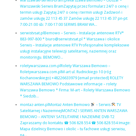
warszawski-serwis-bram.plWarszawa Bemowo – Obszar –
Warszawski Serwis BramZapytaj przez formularz 24/7 o cenę i
termin usługi Zapytaj 24/7 o cenę i termin usługi Zadzwoń i
zamów usługę 22 113 45 37 Zamów usługę 22 113 45 37 pn-pt:
7:00-21:00 sb: 7:00-17:00 SERWIS BRAM WA…
serwistvsat.plBemowo – Serwis – Instalacje antenowe RTV*
883-997-800 * biuro@serwistvsat.pl * Warszawa i okolice
Serwis – Instalacje antenowe RTV Profesjonalne kompleksowe
usługi instalacyjne telewizji satelitarnej, naziemnej oraz
monitoringu. BEMOWO…
roletywarszawa.com.plRolety Warszawa Bemowo –
Roletywarszawa.com.plM-art ul. Rudnickiego 10 (róg
Kochanowskiego) +48226633979 [email protected] ROLETY
WARSZAWA BEMOWO Podstawowe informacje – rolety
Warszawa Bemowo * Firma: M-art – Rolety Warszawa Bemowo
* Siedzib…
montaz-anten.plMontaż Anten Bemowo
– Serwis
TV
Satelitarnej i NaziemnejMONTAŻ I SERWIS ANTEN WARSZAWA
BEMOWO – ANTENY SATELITARNE I NAZIEMNE DVB-T2
Zapraszamy do kontaktu ☎ 506 828 554 ☎ 506 828 554 Image:
Mapa dzielnicy Bemowo i okolic – tu fachowe usługi serwisu,
na…