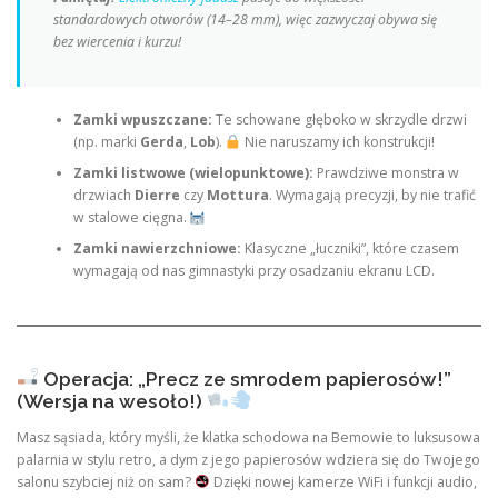
standardowych otworów (14–28 mm), więc zazwyczaj obywa się
bez wiercenia i kurzu!
Zamki wpuszczane:
Te schowane głęboko w skrzydle drzwi
(np. marki
Gerda
,
Lob
).
Nie naruszamy ich konstrukcji!
Zamki listwowe (wielopunktowe):
Prawdziwe monstra w
drzwiach
Dierre
czy
Mottura
. Wymagają precyzji, by nie trafić
w stalowe cięgna.
Zamki nawierzchniowe:
Klasyczne „łuczniki”, które czasem
wymagają od nas gimnastyki przy osadzaniu ekranu LCD.
Operacja: „Precz ze smrodem papierosów!”
(Wersja na wesoło!)
Masz sąsiada, który myśli, że klatka schodowa na Bemowie to luksusowa
palarnia w stylu retro, a dym z jego papierosów wdziera się do Twojego
salonu szybciej niż on sam?
Dzięki nowej kamerze WiFi i funkcji audio,