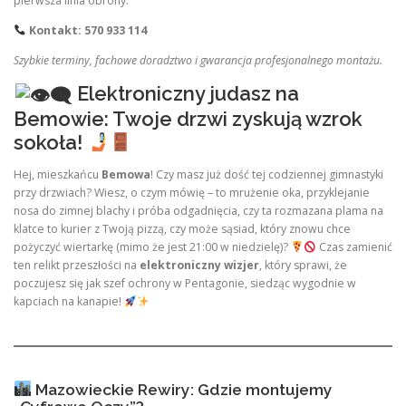
pierwsza linia obrony.
Kontakt: 570 933 114
Szybkie terminy, fachowe doradztwo i gwarancja profesjonalnego montażu.
Elektroniczny judasz na
Bemowie: Twoje drzwi zyskują wzrok
sokoła!
Hej, mieszkańcu
Bemowa
! Czy masz już dość tej codziennej gimnastyki
przy drzwiach? Wiesz, o czym mówię – to mrużenie oka, przyklejanie
nosa do zimnej blachy i próba odgadnięcia, czy ta rozmazana plama na
klatce to kurier z Twoją pizzą, czy może sąsiad, który znowu chce
pożyczyć wiertarkę (mimo że jest 21:00 w niedzielę)?
Czas zamienić
ten relikt przeszłości na
elektroniczny wizjer
, który sprawi, że
poczujesz się jak szef ochrony w Pentagonie, siedząc wygodnie w
kapciach na kanapie!
Mazowieckie Rewiry: Gdzie montujemy