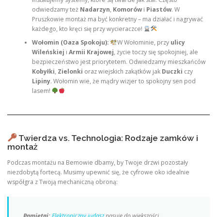
odwiedzamy też
Nadarzyn
,
Komorów
i
Piastów
. W
Pruszkowie montaż ma być konkretny – ma działać i nagrywać
każdego, kto kręci się przy wycieraczce!
Wołomin (Oaza Spokoju):
W Wołominie, przy
ulicy
Wileńskiej
i
Armii Krajowej
, życie toczy się spokojniej, ale
bezpieczeństwo jest priorytetem. Odwiedzamy mieszkańców
Kobyłki
,
Zielonki
oraz wiejskich zakątków jak
Duczki
czy
Lipiny
. Wołomin wie, że mądry wizjer to spokojny sen pod
lasem!
Twierdza vs. Technologia: Rodzaje zamków i
montaż
Podczas montażu na Bemowie dbamy, by Twoje drzwi pozostały
niezdobytą fortecą. Musimy upewnić się, że cyfrowe oko idealnie
współgra z Twoją mechaniczną obroną:
Pamiętaj:
Elektroniczny judasz
pasuje do większości