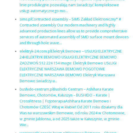
linie produkcyjne pozwalają nam świadczyć kompleksowe
usługi automatycznego mo…
sims.plContracted assembly – SiMS Zakład Elektroniczny* #
Contracted assembly Our modern machinery and highly
advanced production lines allow us to provide comprehensive
services of automated assembly of SMD surface mount devices
and through hole wave…
elektryk-24.com.plElektryk Bemowo – USŁUGI ELEKTRYCZNE
24HELEKTRYK BEMOWO USŁUGI ELEKTRYCZNE BEMOWO
ZADZWOŃ 512 224 154 Image: Elektryk Bemowo USŁUGI
ELEKTRYCZNE WARSZAWA BEMOWO POGOTOWIE
ELEKTRYCZNE WARSZAWA BEMOWO Elektryk Warszawa
Bemowo świadczy u…
bushido-centrum.plBushido Centrum – Ashihara Karate
Bemowo, Chotomów, Kałuszyn – BUSHIDO – Karate |
CrossFitness | FizjoterapiaAshihara Karate Bemowo i
Chotomów CZEŚĆ Witaj w klubie! Od 2011 roku działamy dla
Was na warszawskim Bemowie, od roku 2024 w Chotomowie,
w gminie Jabłonna, a od 2025 także w Kałuszynie, w gminie
Wie…