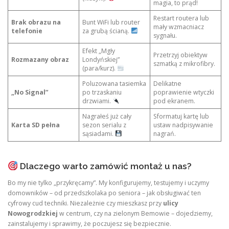
magia, to prąd!
Restart routera lub
Brak obrazu na
Bunt WiFi lub router
mały wzmacniacz
telefonie
za grubą ścianą.
sygnału.
Efekt „Mgły
Przetrzyj obiektyw
Rozmazany obraz
Londyńskiej”
szmatką z mikrofibry.
(para/kurz).
Poluzowana tasiemka
Delikatne
„No Signal”
po trzaskaniu
poprawienie wtyczki
drzwiami.
pod ekranem.
Nagrałeś już cały
Sformatuj kartę lub
Karta SD pełna
sezon serialu z
ustaw nadpisywanie
sąsiadami.
nagrań.
Dlaczego warto zamówić montaż u nas?
Bo my nie tylko „przykręcamy”. My konfigurujemy, testujemy i uczymy
domowników – od przedszkolaka po seniora – jak obsługiwać ten
cyfrowy cud techniki. Niezależnie czy mieszkasz przy
ulicy
Nowogrodzkiej
w centrum, czy na zielonym Bemowie – dojedziemy,
zainstalujemy i sprawimy, że poczujesz się bezpiecznie.