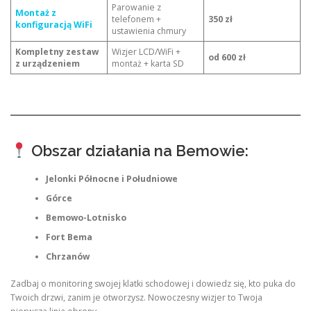
Parowanie z
Montaż z
telefonem +
350 zł
konfiguracją WiFi
ustawienia chmury
Kompletny zestaw
Wizjer LCD/WiFi +
od 600 zł
z urządzeniem
montaż + karta SD
Obszar działania na Bemowie:
Jelonki Północne i Południowe
Górce
Bemowo-Lotnisko
Fort Bema
Chrzanów
Zadbaj o monitoring swojej klatki schodowej i dowiedz się, kto puka do
Twoich drzwi, zanim je otworzysz. Nowoczesny wizjer to Twoja