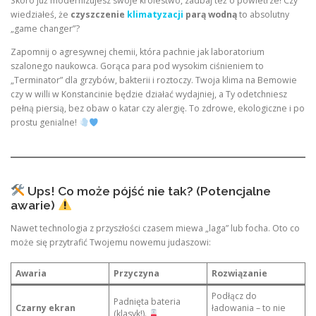
Skoro już modernizujesz swoje królestwo, zadbaj też o powietrze! Czy
wiedziałeś, że
czyszczenie
klimatyzacji
parą wodną
to absolutny
„game changer”?
Zapomnij o agresywnej chemii, która pachnie jak laboratorium
szalonego naukowca. Gorąca para pod wysokim ciśnieniem to
„Terminator” dla grzybów, bakterii i roztoczy. Twoja klima na Bemowie
czy w willi w Konstancinie będzie działać wydajniej, a Ty odetchniesz
pełną piersią, bez obaw o katar czy alergię. To zdrowe, ekologiczne i po
prostu genialne!
Ups! Co może pójść nie tak? (Potencjalne
awarie)
Nawet technologia z przyszłości czasem miewa „laga” lub focha. Oto co
może się przytrafić Twojemu nowemu judaszowi:
Awaria
Przyczyna
Rozwiązanie
Podłącz do
Padnięta bateria
Czarny ekran
ładowania – to nie
(klasyk!).