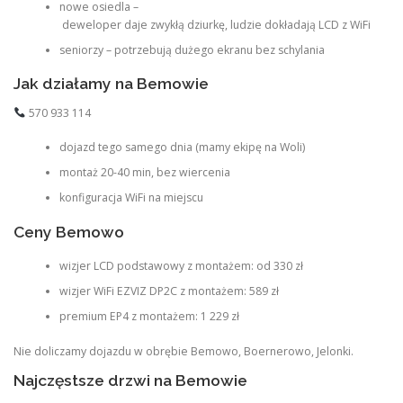
nowe osiedla –
deweloper daje zwykłą dziurkę, ludzie dokładają LCD z WiFi
seniorzy – potrzebują dużego ekranu bez schylania
Jak działamy na Bemowie
570 933 114
dojazd tego samego dnia (mamy ekipę na Woli)
montaż 20-40 min, bez wiercenia
konfiguracja WiFi na miejscu
Ceny Bemowo
wizjer LCD podstawowy z montażem: od 330 zł
wizjer WiFi EZVIZ DP2C z montażem: 589 zł
premium EP4 z montażem: 1 229 zł
Nie doliczamy dojazdu w obrębie Bemowo, Boernerowo, Jelonki.
Najczęstsze drzwi na Bemowie