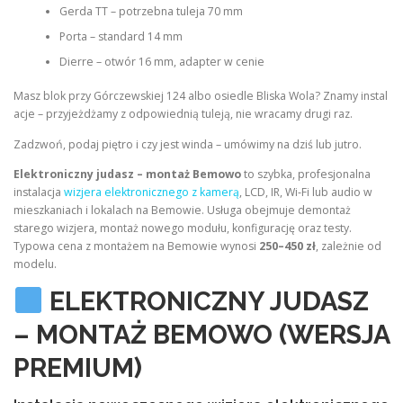
Gerda TT – potrzebna tuleja 70 mm
Porta – standard 14 mm
Dierre – otwór 16 mm, adapter w cenie
Masz blok przy Górczewskiej 124 albo osiedle Bliska Wola? Znamy instal
acje – przyjeżdżamy z odpowiednią tuleją, nie wracamy drugi raz.
Zadzwoń, podaj piętro i czy jest winda – umówimy na dziś lub jutro.
Elektroniczny judasz – montaż Bemowo
to szybka, profesjonalna
instalacja
wizjera elektronicznego z kamerą
, LCD, IR, Wi‑Fi lub audio w
mieszkaniach i lokalach na Bemowie. Usługa obejmuje demontaż
starego wizjera, montaż nowego modułu, konfigurację oraz testy.
Typowa cena z montażem na Bemowie wynosi
250–450 zł
, zależnie od
modelu.
ELEKTRONICZNY JUDASZ
– MONTAŻ BEMOWO (WERSJA
PREMIUM)