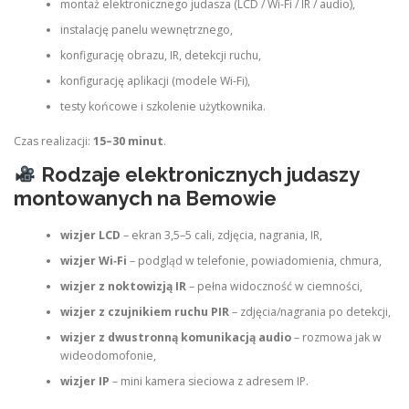
montaż elektronicznego judasza (LCD / Wi‑Fi / IR / audio),
instalację panelu wewnętrznego,
konfigurację obrazu, IR, detekcji ruchu,
konfigurację aplikacji (modele Wi‑Fi),
testy końcowe i szkolenie użytkownika.
Czas realizacji:
15–30 minut
.
Rodzaje elektronicznych judaszy
montowanych na Bemowie
wizjer LCD
– ekran 3,5–5 cali, zdjęcia, nagrania, IR,
wizjer Wi‑Fi
– podgląd w telefonie, powiadomienia, chmura,
wizjer z noktowizją IR
– pełna widoczność w ciemności,
wizjer z czujnikiem ruchu PIR
– zdjęcia/nagrania po detekcji,
wizjer z dwustronną komunikacją audio
– rozmowa jak w
wideodomofonie,
wizjer IP
– mini kamera sieciowa z adresem IP.