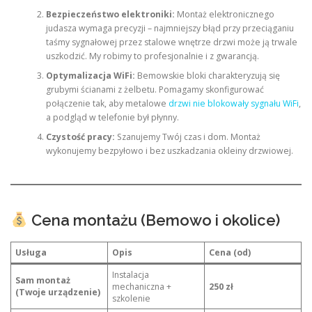
Bezpieczeństwo elektroniki:
Montaż elektronicznego
judasza wymaga precyzji – najmniejszy błąd przy przeciąganiu
taśmy sygnałowej przez stalowe wnętrze drzwi może ją trwale
uszkodzić. My robimy to profesjonalnie i z gwarancją.
Optymalizacja WiFi:
Bemowskie bloki charakteryzują się
grubymi ścianami z żelbetu. Pomagamy skonfigurować
połączenie tak, aby metalowe
drzwi nie blokowały sygnału WiFi
,
a podgląd w telefonie był płynny.
Czystość pracy:
Szanujemy Twój czas i dom. Montaż
wykonujemy bezpyłowo i bez uszkadzania okleiny drzwiowej.
Cena montażu (Bemowo i okolice)
Usługa
Opis
Cena (od)
Instalacja
Sam montaż
mechaniczna +
250 zł
(Twoje urządzenie)
szkolenie