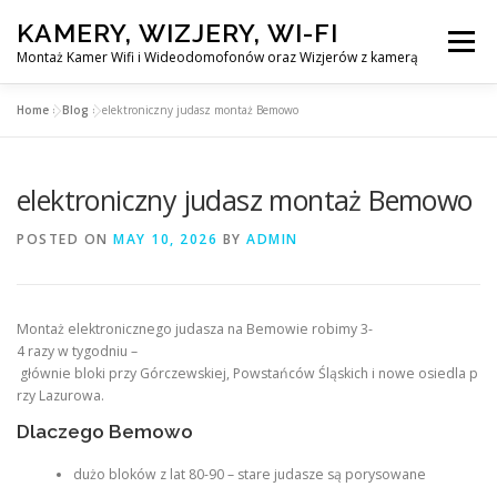
Skip
KAMERY, WIZJERY, WI-FI
to
Menu
content
Montaż Kamer Wifi i Wideodomofonów oraz Wizjerów z kamerą
Home
»
Blog
»
elektroniczny judasz montaż Bemowo
GŁÓWNA
MONTAŻ KAMER WIFI W WARSZAWA
elektroniczny judasz montaż Bemowo
MONTAŻ WIDEDOMOFONÓW
POSTED ON
MAY 10, 2026
BY
ADMIN
MONTAŻU WIZJERÓW Z KAMERĄ
BLOG
Montaż elektronicznego judasza na Bemowie robimy 3-
4 razy w tygodniu –
EN
głównie bloki przy Górczewskiej, Powstańców Śląskich i nowe osiedla p
KONTAKT
rzy Lazurowa.
Dlaczego Bemowo
dużo bloków z lat 80-90 – stare judasze są porysowane