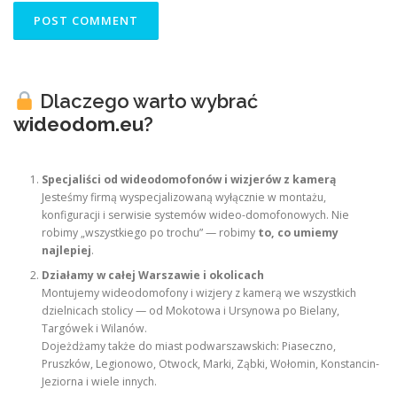
Dlaczego warto wybrać
wideodom.eu
?
Specjaliści od wideodomofonów i wizjerów z kamerą
Jesteśmy firmą wyspecjalizowaną wyłącznie w montażu,
konfiguracji i serwisie systemów wideo-domofonowych. Nie
robimy „wszystkiego po trochu” — robimy
to, co umiemy
najlepiej
.
Działamy w całej Warszawie i okolicach
Montujemy wideodomofony i wizjery z kamerą we wszystkich
dzielnicach stolicy — od Mokotowa i Ursynowa po Bielany,
Targówek i Wilanów.
Dojeżdżamy także do miast podwarszawskich: Piaseczno,
Pruszków, Legionowo, Otwock, Marki, Ząbki, Wołomin, Konstancin-
Jeziorna i wiele innych.