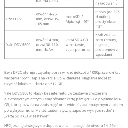
bateria USB-C
na ładowaniu
tańszy (od 226
otwór 14–26
microSD, 2
zł outlet),
Ezviz HP2
mm, drzwi 35–
Mpix, kąt 146°
prosty ekran
105 mm
4,3″
brak Wi-Fi —
otwór 14 mm,
karta SD 4 GB
zero chmury,
Yale DDV 5800
drzwi 38–110
w zestawie,
najmniej
mm, 4x AA
zapis po ruchu
problemów z
sąsiadami
Ezviz DP2C oferuje „czytelny obraz w rozdzielczości 1080p, szeroki kąt
widzenia 155°” i zapis na karcie lub w chmurze. Nagrania możesz
trzymać lokalnie — karta do 512 GB.
Yale DDV 5800 to klasyk bez internetu: „w zestawie z wizjerem
elektronicznym otrzymujemy również kartę pamięci SD o pojemności 4
GB, która pozwala na zapis zdjęć oraz wideo” z automatycznym zapisem
po wykryciu ruchu. Ma też „automatyczny zapis po wykryciu ruchu” i
„kartę SD 4 GB w zestawie”.
HP2 jest najłatwiejszy do dopasowania — pasuje do otworu 14–26 mm i