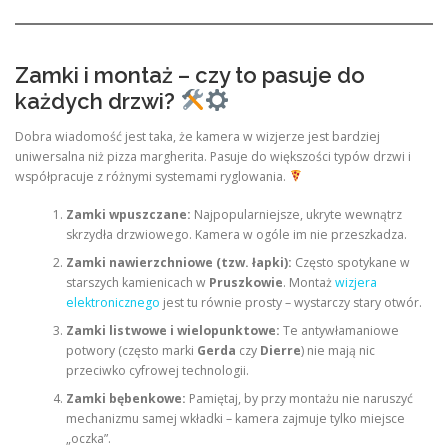
Zamki i montaż – czy to pasuje do
każdych drzwi?
Dobra wiadomość jest taka, że kamera w wizjerze jest bardziej
uniwersalna niż pizza margherita. Pasuje do większości typów drzwi i
współpracuje z różnymi systemami ryglowania.
Zamki wpuszczane:
Najpopularniejsze, ukryte wewnątrz
skrzydła drzwiowego. Kamera w ogóle im nie przeszkadza.
Zamki nawierzchniowe (tzw. łapki):
Często spotykane w
starszych kamienicach w
Pruszkowie
. Montaż
wizjera
elektronicznego
jest tu równie prosty – wystarczy stary otwór.
Zamki listwowe i wielopunktowe:
Te antywłamaniowe
potwory (często marki
Gerda
czy
Dierre
) nie mają nic
przeciwko cyfrowej technologii.
Zamki bębenkowe:
Pamiętaj, by przy montażu nie naruszyć
mechanizmu samej wkładki – kamera zajmuje tylko miejsce
„oczka”.