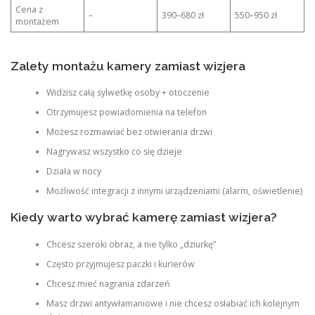
Cena z
–
390–680 zł
550–950 zł
montażem
Zalety montażu kamery zamiast wizjera
Widzisz całą sylwetkę osoby + otoczenie
Otrzymujesz powiadomienia na telefon
Możesz rozmawiać bez otwierania drzwi
Nagrywasz wszystko co się dzieje
Działa w nocy
Możliwość integracji z innymi urządzeniami (alarm, oświetlenie)
Kiedy warto wybrać kamerę zamiast wizjera?
Chcesz szeroki obraz, a nie tylko „dziurkę”
Często przyjmujesz paczki i kurierów
Chcesz mieć nagrania zdarzeń
Masz drzwi antywłamaniowe i nie chcesz osłabiać ich kolejnym