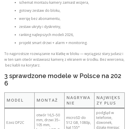
schemat montażu kamery zamiast wizjera,
gotowy zestaw do bloku,
wersję bez abonamentu,
zestaw ukryty i dyskretny,
ranking najlepszych modeli 2026,
projekt smart drzwi + alarm + monitoring.
To najprostsze rozwiązanie na klatkę w bloku — wyciągasz stary judasz i
w ten sam otwór wstawiasz kamerę z ekranem w środku. Bez wiercenia,
bez kabli na korytarz.
3 sprawdzone modele w Polsce na 202
6
NAGRYWA
NAJWIĘKS
MODEL
MONTAŻ
NIE
ZY PLUS
podgląd w
otwór 16,5–50
microSD do
telefonie,
mm, drzwi 35–
Ezviz DP2C
512 GB, 1080p,
dzwonek,
105 mm,
kąt 155°
działa miesiąc