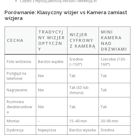
Często z lepszą jakością obrazu i detekcją AI
Porównanie: Klasyczny wizjer vs Kamera zamiast
wizjera
TRADYCYJ
MINI
WIZJER
NY WIZJER
KAMERA
CECHA
CYFROWY
OPTYCZN
NAD
Z KAMERĄ
Y
DRZWIAMI
Średnie
Szerokie (130–
Pole widzenia
Bardzo wąskie
(~150°)
160°)
Podgląd na
Nie
Tak
Tak
telefonie
Tak (SD lub
Nagrywanie
Nie
Tak
chmura)
Rozmowa
dwukierunkow
Nie
Tak
Tak
a
Montaż
–
15–40 min
30–90 min
Dyskrecja
Najwyższa
Bardzo wysoka
Średnia