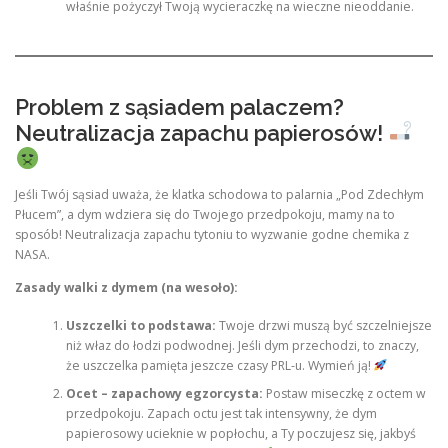
właśnie pożyczył Twoją wycieraczkę na wieczne nieoddanie.
Problem z sąsiadem palaczem?
Neutralizacja zapachu papierosów!
Jeśli Twój sąsiad uważa, że klatka schodowa to palarnia „Pod Zdechłym
Płucem”, a dym wdziera się do Twojego przedpokoju, mamy na to
sposób! Neutralizacja zapachu tytoniu to wyzwanie godne chemika z
NASA.
Zasady walki z dymem (na wesoło):
Uszczelki to podstawa:
Twoje drzwi muszą być szczelniejsze
niż właz do łodzi podwodnej. Jeśli dym przechodzi, to znaczy,
że uszczelka pamięta jeszcze czasy PRL-u. Wymień ją!
Ocet – zapachowy egzorcysta:
Postaw miseczkę z octem w
przedpokoju. Zapach octu jest tak intensywny, że dym
papierosowy ucieknie w popłochu, a Ty poczujesz się, jakbyś