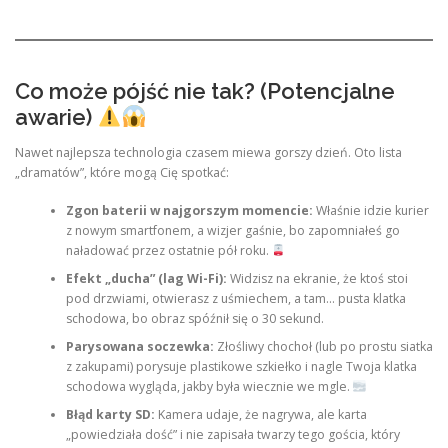
Co może pójść nie tak? (Potencjalne
awarie)
Nawet najlepsza technologia czasem miewa gorszy dzień. Oto lista
„dramatów”, które mogą Cię spotkać:
Zgon baterii w najgorszym momencie:
Właśnie idzie kurier
z nowym smartfonem, a wizjer gaśnie, bo zapomniałeś go
naładować przez ostatnie pół roku.
Efekt „ducha” (lag Wi-Fi):
Widzisz na ekranie, że ktoś stoi
pod drzwiami, otwierasz z uśmiechem, a tam… pusta klatka
schodowa, bo obraz spóźnił się o 30 sekund.
Parysowana soczewka:
Złośliwy chochoł (lub po prostu siatka
z zakupami) porysuje plastikowe szkiełko i nagle Twoja klatka
schodowa wygląda, jakby była wiecznie we mgle.
Błąd karty SD:
Kamera udaje, że nagrywa, ale karta
„powiedziała dość” i nie zapisała twarzy tego gościa, który