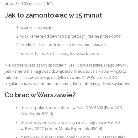
drzwi 35–105 mm, kąt 146°.
Jak to zamontować w 15 minut
wykręć stary wizjer
włóż kamerę od zewnątrz, przeciągnij taśmę przez otwór
przykręć ekran od środka na dołączonej blaszce
włóż kartę microSD, naładuj lub włóż baterie
Nie potrzebujesz zgody spółdzielni, jeśli używasz istniejącego otworu.
Jeśli kamera ma nagrywać dźwięk albo filmować całą klatkę — wyłącz
mikrofon i ustaw detekcję na „tylko dzwonek”. W Polsce PUODO
regularnie nakazuje demontaż kamer, które obejmują drzwi sąsiadów.
Co brać w Warszawie?
chcesz spokój i zero aplikacji → Yale DDV 5800 (Euro AGD
Arkadia, ok. 520 zł)
chcesz widzieć kuriera w pracy i mieć nagrania w Full HD
→ Ezviz DP2C (x-kom, Media Expert, ok. 450 zł)
masz wąski budżet i stary otwór 14 mm → Ezviz HP2 (outlet