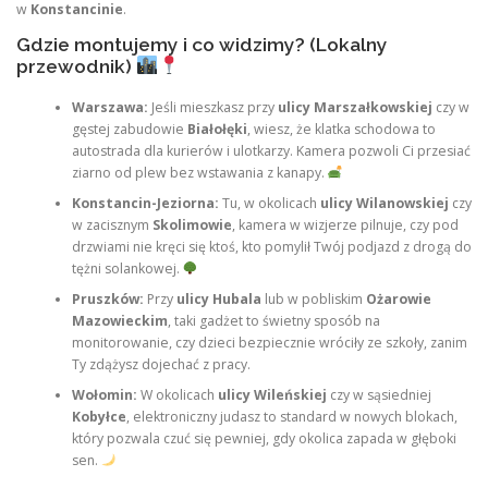
w
Konstancinie
.
Gdzie montujemy i co widzimy? (Lokalny
przewodnik)
Warszawa:
Jeśli mieszkasz przy
ulicy Marszałkowskiej
czy w
gęstej zabudowie
Białołęki
, wiesz, że klatka schodowa to
autostrada dla kurierów i ulotkarzy. Kamera pozwoli Ci przesiać
ziarno od plew bez wstawania z kanapy.
Konstancin-Jeziorna:
Tu, w okolicach
ulicy Wilanowskiej
czy
w zacisznym
Skolimowie
, kamera w wizjerze pilnuje, czy pod
drzwiami nie kręci się ktoś, kto pomylił Twój podjazd z drogą do
tężni solankowej.
Pruszków:
Przy
ulicy Hubala
lub w pobliskim
Ożarowie
Mazowieckim
, taki gadżet to świetny sposób na
monitorowanie, czy dzieci bezpiecznie wróciły ze szkoły, zanim
Ty zdążysz dojechać z pracy.
Wołomin:
W okolicach
ulicy Wileńskiej
czy w sąsiedniej
Kobyłce
, elektroniczny judasz to standard w nowych blokach,
który pozwala czuć się pewniej, gdy okolica zapada w głęboki
sen.