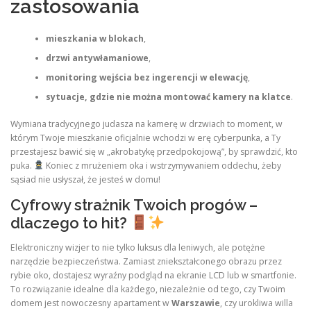
zastosowania
mieszkania w blokach
,
drzwi antywłamaniowe
,
monitoring wejścia bez ingerencji w elewację
,
sytuacje, gdzie nie można montować kamery na klatce
.
Wymiana tradycyjnego judasza na kamerę w drzwiach to moment, w
którym Twoje mieszkanie oficjalnie wchodzi w erę cyberpunka, a Ty
przestajesz bawić się w „akrobatykę przedpokojową”, by sprawdzić, kto
puka.
Koniec z mrużeniem oka i wstrzymywaniem oddechu, żeby
sąsiad nie usłyszał, że jesteś w domu!
Cyfrowy strażnik Twoich progów –
dlaczego to hit?
Elektroniczny wizjer to nie tylko luksus dla leniwych, ale potężne
narzędzie bezpieczeństwa. Zamiast zniekształconego obrazu przez
rybie oko, dostajesz wyraźny podgląd na ekranie LCD lub w smartfonie.
To rozwiązanie idealne dla każdego, niezależnie od tego, czy Twoim
domem jest nowoczesny apartament w
Warszawie
, czy urokliwa willa