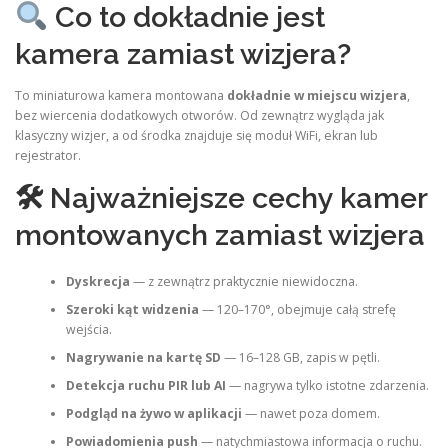
Co to dokładnie jest
kamera zamiast wizjera?
To miniaturowa kamera montowana
dokładnie w miejscu wizjera
,
bez wiercenia dodatkowych otworów. Od zewnątrz wygląda jak
klasyczny wizjer, a od środka znajduje się moduł WiFi, ekran lub
rejestrator.
🛠 Najważniejsze cechy kamer
montowanych zamiast wizjera
Dyskrecja
— z zewnątrz praktycznie niewidoczna.
Szeroki kąt widzenia
— 120–170°, obejmuje całą strefę
wejścia.
Nagrywanie na kartę SD
— 16–128 GB, zapis w pętli.
Detekcja ruchu PIR lub AI
— nagrywa tylko istotne zdarzenia.
Podgląd na żywo w aplikacji
— nawet poza domem.
Powiadomienia push
— natychmiastowa informacja o ruchu.