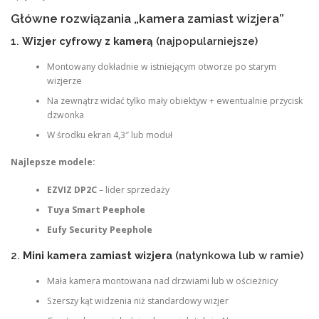
Główne rozwiązania „kamera zamiast wizjera”
1.
Wizjer cyfrowy z kamerą
(najpopularniejsze)
Montowany dokładnie w istniejącym otworze po starym
wizjerze
Na zewnątrz widać tylko mały obiektyw + ewentualnie przycisk
dzwonka
W środku ekran 4,3″ lub moduł
Najlepsze modele:
EZVIZ DP2C
– lider sprzedaży
Tuya Smart Peephole
Eufy Security Peephole
2.
Mini kamera zamiast wizjera
(natynkowa lub w ramie)
Mała kamera montowana nad drzwiami lub w ościeżnicy
Szerszy kąt widzenia niż standardowy wizjer