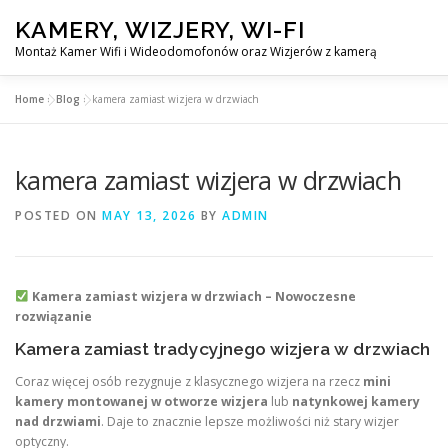
Skip
KAMERY, WIZJERY, WI-FI
to
content
Montaż Kamer Wifi i Wideodomofonów oraz Wizjerów z kamerą
Home
»
Blog
»
kamera zamiast wizjera w drzwiach
GŁÓWNA
MONTAŻ KAMER WIFI W WARSZAWA
kamera zamiast wizjera w drzwiach
POSTED ON
MAY 13, 2026
BY
ADMIN
Kamera zamiast wizjera w drzwiach – Nowoczesne
rozwiązanie
Kamera zamiast tradycyjnego wizjera w drzwiach
Coraz więcej osób rezygnuje z klasycznego wizjera na rzecz
mini
kamery montowanej w otworze wizjera
lub
natynkowej kamery
nad drzwiami
. Daje to znacznie lepsze możliwości niż stary wizjer
optyczny.