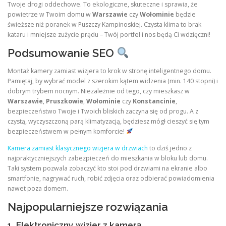
Twoje drogi oddechowe. To ekologiczne, skuteczne i sprawia, że
powietrze w Twoim domu w
Warszawie
czy
Wołominie
będzie
świeższe niż poranek w Puszczy Kampinoskiej. Czysta klima to brak
kataru i mniejsze zużycie prądu – Twój portfel i nos będą Ci wdzięczni!
Podsumowanie SEO
Montaż kamery zamiast wizjera to krok w stronę inteligentnego domu.
Pamiętaj, by wybrać model z szerokim kątem widzenia (min. 140 stopni) i
dobrym trybem nocnym. Niezależnie od tego, czy mieszkasz w
Warszawie
,
Pruszkowie
,
Wołominie
czy
Konstancinie
,
bezpieczeństwo Twoje i Twoich bliskich zaczyna się od progu. A z
czystą, wyczyszczoną parą klimatyzacją, będziesz mógł cieszyć się tym
bezpieczeństwem w pełnym komforcie!
Kamera zamiast klasycznego wizjera w drzwiach
to dziś jedno z
najpraktyczniejszych zabezpieczeń do mieszkania w bloku lub domu.
Taki system pozwala zobaczyć kto stoi pod drzwiami na ekranie albo
smartfonie, nagrywać ruch, robić zdjęcia oraz odbierać powiadomienia
nawet poza domem.
Najpopularniejsze rozwiązania
1. Elektroniczny wizjer z kamerą