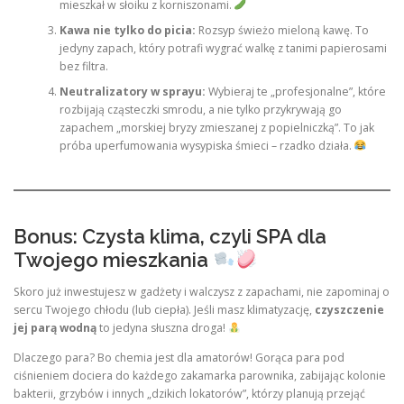
mieszkał w słoiku z korniszonami.
Kawa nie tylko do picia:
Rozsyp świeżo mieloną kawę. To
jedyny zapach, który potrafi wygrać walkę z tanimi papierosami
bez filtra.
Neutralizatory w sprayu:
Wybieraj te „profesjonalne”, które
rozbijają cząsteczki smrodu, a nie tylko przykrywają go
zapachem „morskiej bryzy zmieszanej z popielniczką”. To jak
próba uperfumowania wysypiska śmieci – rzadko działa.
Bonus: Czysta klima, czyli SPA dla
Twojego mieszkania
Skoro już inwestujesz w gadżety i walczysz z zapachami, nie zapominaj o
sercu Twojego chłodu (lub ciepła). Jeśli masz klimatyzację,
czyszczenie
jej parą wodną
to jedyna słuszna droga!
Dlaczego para? Bo chemia jest dla amatorów! Gorąca para pod
ciśnieniem dociera do każdego zakamarka parownika, zabijając kolonie
bakterii, grzybów i innych „dzikich lokatorów”, którzy planują przejąć