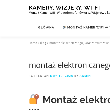
Skip
KAMERY, WIZJERY, WI-FI
to
Montaż Kamer Wifi i Wideodomofonów oraz Wizjerów z k
content
GŁÓWNA
MONTAŻ KAMER WIFI W
Home
»
Blog
»
montaż elektronicznego judasza Warszawa
montaż elektroniczneg
POSTED ON
MAY 10, 2026
BY
ADMIN
Montaż elektr