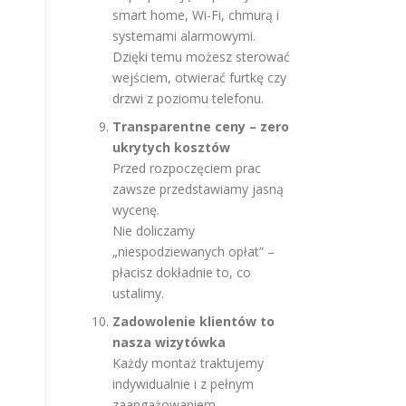
smart home, Wi-Fi, chmurą i
systemami alarmowymi.
Dzięki temu możesz sterować
wejściem, otwierać furtkę czy
drzwi z poziomu telefonu.
Transparentne ceny – zero
ukrytych kosztów
Przed rozpoczęciem prac
zawsze przedstawiamy jasną
wycenę.
Nie doliczamy
„niespodziewanych opłat” –
płacisz dokładnie to, co
ustalimy.
Zadowolenie klientów to
nasza wizytówka
Każdy montaż traktujemy
indywidualnie i z pełnym
zaangażowaniem.