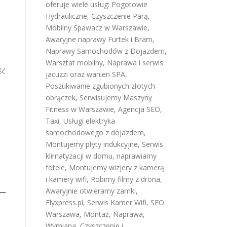
oferuje wiele usług:
Pogotowie
Hydrauliczne
,
Czyszczenie Parą
,
Mobilny Spawacz w Warszawie
,
Awaryjne naprawy Furtek i Bram
,
Naprawy Samochodów z Dojazdem
,
Warsztat mobilny
,
Naprawa i serwis
ść
jacuzzi oraz wanien SPA
,
Poszukiwanie zgubionych złotych
obrączek
,
Serwisujemy Maszyny
Fitness w Warszawie
,
Agencja SEO
,
Taxi
,
Usługi elektryka
samochodowego z dojazdem
,
Montujemy płyty indukcyjne
,
Serwis
klimatyzacji w domu
,
naprawiamy
fotele
,
Montujemy wizjery z kamerą
i kamery wifi
,
Robimy filmy z drona
,
Awaryjnie otwieramy zamki
,
Flyxpress.pl
,
Serwis Kamer Wifi
,
SEO
Warszawa
,
Montaż, Naprawa,
Wymiana, Czyszczenie i