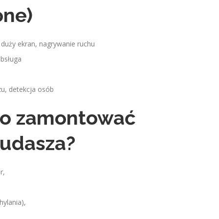
one)
 duży ekran, nagrywanie ruchu
obsługa
u, detekcja osób
to zamontować
judasza?
r,
hylania),