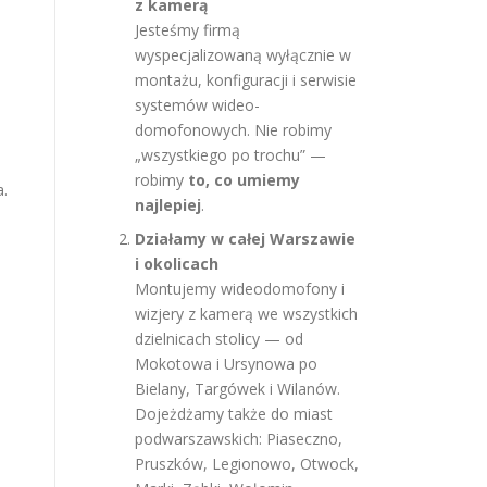
z kamerą
Jesteśmy firmą
wyspecjalizowaną wyłącznie w
montażu, konfiguracji i serwisie
systemów wideo-
domofonowych. Nie robimy
„wszystkiego po trochu” —
robimy
to, co umiemy
a.
najlepiej
.
Działamy w całej Warszawie
i okolicach
Montujemy wideodomofony i
wizjery z kamerą we wszystkich
dzielnicach stolicy — od
Mokotowa i Ursynowa po
Bielany, Targówek i Wilanów.
Dojeżdżamy także do miast
podwarszawskich: Piaseczno,
Pruszków, Legionowo, Otwock,