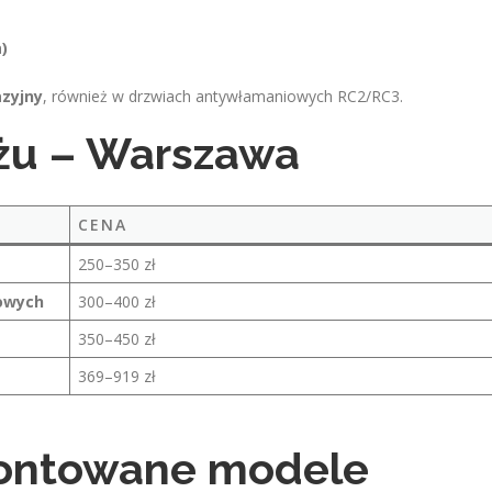
)
zyjny
, również w drzwiach antywłamaniowych RC2/RC3.
żu – Warszawa
CENA
250–350 zł
owych
300–400 zł
350–450 zł
369–919 zł
montowane modele