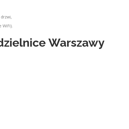
 drzwi,
 WiFi).
dzielnice Warszawy