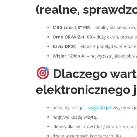
(realne, sprawdz
MBG Line 4,3” PIR
– idealny dla seniorów,
Orno OR‑WIZ‑1108
– duży ekran, prosta 
Ezviz DP2C
– ekran + podgląd w telefonie
Wizjer 1296p AI
– najwyższa jakość obraz
Dlaczego war
elektronicznego 
pełna dyskrecja –
wygląda jak
zwykły wizje
nagrywa każdą wizytę,
idealny dla seniorów (duży ekran, zero poc
działa w ciemnych korytarzach (IR),