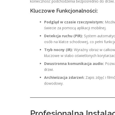
konieczność podchodzenia bezpośrednio do drzwi.
Kluczowe Funkcjonalności:
Podgląd w czasie rzeczywistym:
Możliw
świecie za pomocą aplikacji mobilnej.
Detekcja ruchu (PIR):
System automatycz
osób na klatce schodowej, co pełni funkc
Tryb nocny (IR):
Wyraźny obraz w całkowi
kluczowe w słabo oświetlonych korytarzac
Dwustronna komunikacja audio:
Pozwal
drzwi.
Archiwizacja zdarzeń:
Zapis zdjęć i fil
dowodowy.
Profesjonalna Instal