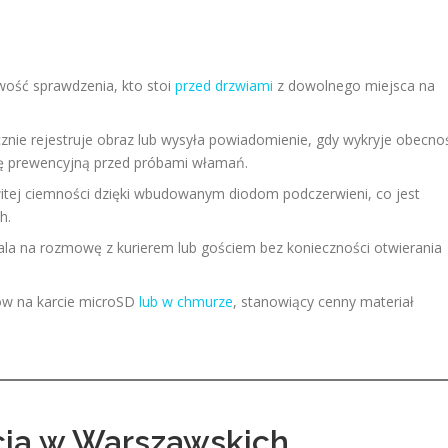
ość sprawdzenia, kto stoi
przed drzwiami
z dowolnego miejsca na
nie rejestruje obraz lub wysyła powiadomienie, gdy wykryje obecno
ję prewencyjną przed próbami włamań.
tej ciemności dzięki wbudowanym diodom podczerwieni, co jest
h.
a na rozmowę z kurierem lub gościem bez konieczności otwierania
mów na karcie microSD
lub w chmurze
, stanowiący cenny materiał
acja w Warszawskich