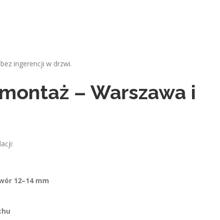
ez ingerencji w drzwi.
 montaż – Warszawa i
acji:
wór 12–14 mm
chu