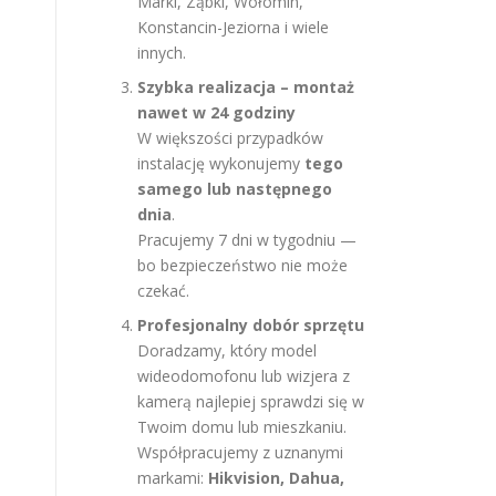
Marki, Ząbki, Wołomin,
Konstancin-Jeziorna i wiele
innych.
Szybka realizacja – montaż
nawet w 24 godziny
W większości przypadków
instalację wykonujemy
tego
samego lub następnego
dnia
.
Pracujemy 7 dni w tygodniu —
bo bezpieczeństwo nie może
czekać.
Profesjonalny dobór sprzętu
Doradzamy, który model
wideodomofonu lub wizjera z
kamerą najlepiej sprawdzi się w
Twoim domu lub mieszkaniu.
Współpracujemy z uznanymi
markami:
Hikvision, Dahua,