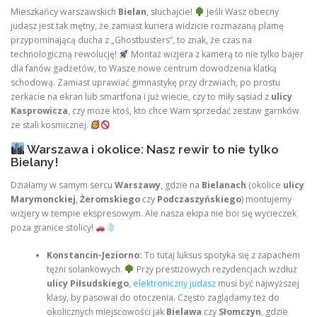
Mieszkańcy warszawskich
Bielan
, słuchajcie!
Jeśli Wasz obecny
judasz jest tak mętny, że zamiast kuriera widzicie rozmazaną plamę
przypominającą ducha z „Ghostbusters”, to znak, że czas na
technologiczną rewolucję!
Montaż wizjera z kamerą to nie tylko bajer
dla fanów gadżetów, to Wasze nowe centrum dowodzenia klatką
schodową. Zamiast uprawiać gimnastykę przy drzwiach, po prostu
zerkacie na ekran lub smartfona i już wiecie, czy to miły sąsiad z
ulicy
Kasprowicza
, czy może ktoś, kto chce Wam sprzedać zestaw garnków
ze stali kosmicznej.
Warszawa i okolice: Nasz rewir to nie tylko
Bielany!
Działamy w samym sercu
Warszawy
, gdzie na
Bielanach
(okolice
ulicy
Marymonckiej
,
Żeromskiego
czy
Podczaszyńskiego
) montujemy
wizjery w tempie ekspresowym. Ale nasza ekipa nie boi się wycieczek
poza granice stolicy!
Konstancin-Jeziorno:
To tutaj luksus spotyka się z zapachem
tężni solankowych.
Przy prestiżowych rezydencjach wzdłuż
ulicy Piłsudskiego
,
elektroniczny judasz
musi być najwyższej
klasy, by pasował do otoczenia. Często zaglądamy też do
okolicznych miejscowości jak
Bielawa
czy
Słomczyn
, gdzie