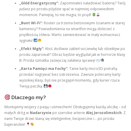
„Głód Energetyczny”:
Zapomniałeś naładować baterię? Twój
judasz po prostu pójdzie spać w najmniej odpowiednim
momencie. Pamiętaj, to nie magia, to prąd!
„Bunt Wi-Fi”:
Router za trzema betonowymi ścianami w starej
kamienicy? Powiadomienia na smartfon mogą dolecieć z
prędkością żółwia. Warto zainwestować w mały wzmacniacz
sygnału!
„Efekt Mgły”:
Ktoś złośliwie zakleił soczewkę lub obiektyw po
prostu zaparował? Obraz będzie wyglądał jak w horrorze klasy
B. Prosta szmatka zazwyczaj załatwia sprawę!
„Karta Pamięci ma Fochy”:
Tanie karty microSD potrafią
przestać nagrywać bez ostrzeżenia. Zawsze polecamy karty
wysokiej klasy, byś nie przegapił momentu, gdy kurier rzuca
Twoją paczką.
Dlaczego my?
Montujemy wizjery z pasją i uśmiechem! Obsługujemy każdą uliczkę – od
małych dróg w
Nadarzynie
po szerokie arterie
Alej Jerozolimskich
. Z
nami Twoje drzwi staną się inteligentne, bezpieczne i… po prostu
bajeranckie!