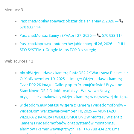
Memory· 3
Past chat
Mobilny spawacz obszar działania
May 2, 2026 —
570 933 114
Past chat
Montaż Sauny i SPA
April 27, 2026 —
570 933 114
Past chat
Naprawa kontenerów Jabłonna
April 26, 2026 — FULL
SEO SYSTEM + Google Maps TOP 3 strategię
Web sources· 12
olx.plWizjer judasz z kamerą Ezviz DP2 2K Warszawa Białołęka •
OLX.plNovember 19, 2025 — Image: Wizjer judasz z kamerą
Ezviz DP2 2K Image: Gallery open PromujOdśwież Prywatne
Stan: Nowe OPIS Odbiór osobisty – Warszawa Nowy,
oryginalnie zapakowany wizjer z kamerą w najwyższej dostęp…
wideodom.euMontażu Wizjera z Kamerą i Widedomofonów –
WideoDom WarszawaNovember 10, 2025 — MONTAŻU
WIZJERA Z KAMERĄ I WIDEDOMOFONÓW Montażu Wizjera z
Kamerą i Widedomofonów oraz systemów monitoringu,
alarmów i kamer wewnętrznych. Tel: +48 788 434 278 Email: