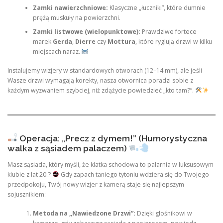
Zamki nawierzchniowe:
Klasyczne „łuczniki”, które dumnie
prężą muskuły na powierzchni.
Zamki listwowe (wielopunktowe):
Prawdziwe fortece
marek
Gerda
,
Dierre
czy
Mottura
, które ryglują drzwi w kilku
miejscach naraz.
Instalujemy wizjery w standardowych otworach (12–14 mm), ale jeśli
Wasze drzwi wymagają korekty, nasza otwornica poradzi sobie z
każdym wyzwaniem szybciej, niż zdążycie powiedzieć „kto tam?”.
Operacja: „Precz z dymem!” (Humorystyczna
walka z sąsiadem palaczem)
Masz sąsiada, który myśli, że klatka schodowa to palarnia w luksusowym
klubie z lat 20.?
Gdy zapach taniego tytoniu wdziera się do Twojego
przedpokoju, Twój nowy wizjer z kamerą staje się najlepszym
sojusznikiem:
Metoda na „Nawiedzone Drzwi”:
Dzięki głośnikowi w