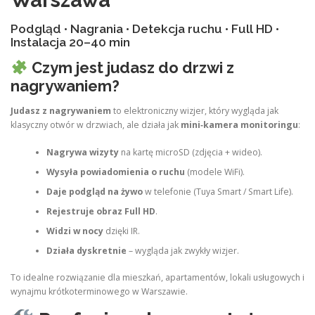
Warszawa
Podgląd • Nagrania • Detekcja ruchu • Full HD •
Instalacja 20–40 min
Czym jest judasz do drzwi z
nagrywaniem?
Judasz z nagrywaniem
to elektroniczny wizjer, który wygląda jak
klasyczny otwór w drzwiach, ale działa jak
mini‑kamera monitoringu
:
Nagrywa wizyty
na kartę microSD (zdjęcia + wideo).
Wysyła powiadomienia o ruchu
(modele WiFi).
Daje podgląd na żywo
w telefonie (Tuya Smart / Smart Life).
Rejestruje obraz Full HD
.
Widzi w nocy
dzięki IR.
Działa dyskretnie
– wygląda jak zwykły wizjer.
To idealne rozwiązanie dla mieszkań, apartamentów, lokali usługowych i
wynajmu krótkoterminowego w Warszawie.