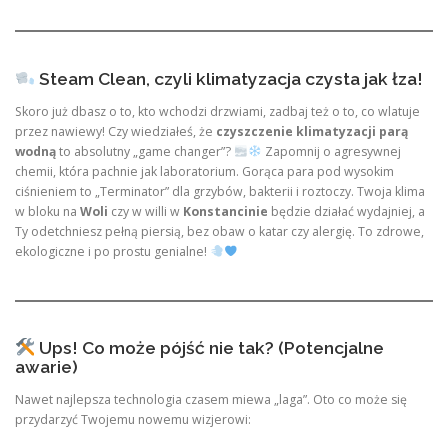
Steam Clean, czyli klimatyzacja czysta jak łza!
Skoro już dbasz o to, kto wchodzi drzwiami, zadbaj też o to, co wlatuje
przez nawiewy! Czy wiedziałeś, że
czyszczenie klimatyzacji parą
wodną
to absolutny „game changer”?
Zapomnij o agresywnej
chemii, która pachnie jak laboratorium. Gorąca para pod wysokim
ciśnieniem to „Terminator” dla grzybów, bakterii i roztoczy. Twoja klima
w bloku na
Woli
czy w willi w
Konstancinie
będzie działać wydajniej, a
Ty odetchniesz pełną piersią, bez obaw o katar czy alergię. To zdrowe,
ekologiczne i po prostu genialne!
Ups! Co może pójść nie tak? (Potencjalne
awarie)
Nawet najlepsza technologia czasem miewa „laga”. Oto co może się
przydarzyć Twojemu nowemu wizjerowi: