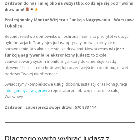
Zadzwoń do nas i miej oko na wszystko, co dzieje się pod Twoimi
drzwiami!
Profesjonalny Montaż Wizjera z Funkcją Nagrywania – Warszawa
i Okolice
Bezpieczeństwo domowników i ochrona mienia to priorytet w dużych
aglomeracjach. Tradycyjny judasz optyczny pozwala jedynie na
sprawdzenie, kto aktualnie stoi za drzwiami. Nowoczesny
wizjer z
funkcją nagrywania (elektroniczny judasz)
to z kolei
zaawansowany system monitoringu, który dokumentuje każdą
aktywność na klatce schodowej lub przed wejściem do domu, nawet
podczas Twojej nieobecności.
Świadczymy kompleksowe usługi doboru, instalacji oraz konfiguracji
inteligentnych wizjerów
z rejestratorem obrazu na terenie całej
Warszawy.
Zadzwoń i zabezpiecz swoje drzwi: 570 933 114
Dlaczego warto wybrać judasz z