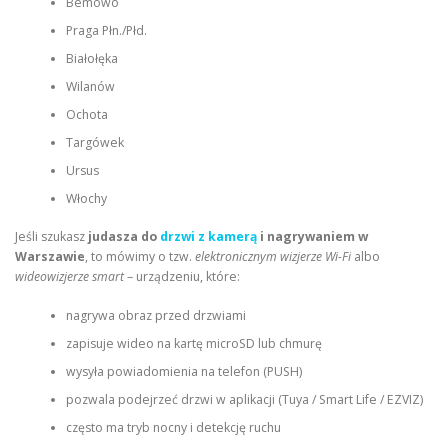
Bemowo
Praga Płn./Płd.
Białołęka
Wilanów
Ochota
Targówek
Ursus
Włochy
Jeśli szukasz
judasza do
drzwi z kamerą
i nagrywaniem w
Warszawie
, to mówimy o tzw.
elektronicznym wizjerze Wi-Fi
albo
wideowizjerze smart
– urządzeniu, które:
nagrywa obraz przed drzwiami
zapisuje wideo na kartę microSD lub chmurę
wysyła powiadomienia na telefon (PUSH)
pozwala podejrzeć drzwi w aplikacji (Tuya / Smart Life / EZVIZ)
często ma tryb nocny i detekcję ruchu