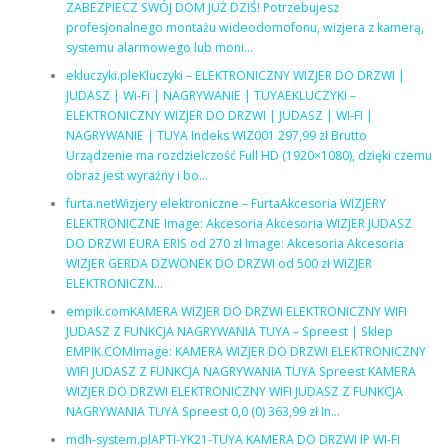
ZABEZPIECZ SWÓJ DOM JUŻ DZIŚ! Potrzebujesz
profesjonalnego montażu wideodomofonu, wizjera z kamerą,
systemu alarmowego lub moni…
ekluczyki.pleKluczyki – ELEKTRONICZNY WIZJER DO DRZWI |
JUDASZ | Wi-Fi | NAGRYWANIE | TUYAEKLUCZYKI –
ELEKTRONICZNY WIZJER DO DRZWI | JUDASZ | WI-FI |
NAGRYWANIE | TUYA Indeks WIZ001 297,99 zł Brutto
Urządzenie ma rozdzielczość Full HD (1920×1080), dzięki czemu
obraz jest wyraźny i bo…
furta.netWizjery elektroniczne – FurtaAkcesoria WIZJERY
ELEKTRONICZNE Image: Akcesoria Akcesoria WIZJER JUDASZ
DO DRZWI EURA ERIS od 270 zł Image: Akcesoria Akcesoria
WIZJER GERDA DZWONEK DO DRZWI od 500 zł WIZJER
ELEKTRONICZN…
empik.comKAMERA WIZJER DO DRZWI ELEKTRONICZNY WIFI
JUDASZ Z FUNKCJA NAGRYWANIA TUYA – Spreest | Sklep
EMPIK.COMImage: KAMERA WIZJER DO DRZWI ELEKTRONICZNY
WIFI JUDASZ Z FUNKCJA NAGRYWANIA TUYA Spreest KAMERA
WIZJER DO DRZWI ELEKTRONICZNY WIFI JUDASZ Z FUNKCJA
NAGRYWANIA TUYA Spreest 0,0 (0) 363,99 zł In…
mdh-system.plAPTI-YK21-TUYA KAMERA DO DRZWI IP WI-FI