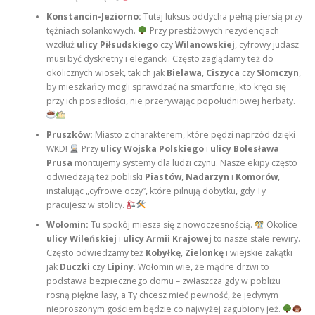
Konstancin-Jeziorno:
Tutaj luksus oddycha pełną piersią przy
tężniach solankowych.
Przy prestiżowych rezydencjach
wzdłuż
ulicy Piłsudskiego
czy
Wilanowskiej
, cyfrowy judasz
musi być dyskretny i elegancki. Często zaglądamy też do
okolicznych wiosek, takich jak
Bielawa
,
Ciszyca
czy
Słomczyn
,
by mieszkańcy mogli sprawdzać na smartfonie, kto kręci się
przy ich posiadłości, nie przerywając popołudniowej herbaty.
Pruszków:
Miasto z charakterem, które pędzi naprzód dzięki
WKD!
Przy
ulicy Wojska Polskiego
i
ulicy Bolesława
Prusa
montujemy systemy dla ludzi czynu. Nasze ekipy często
odwiedzają też pobliski
Piastów
,
Nadarzyn
i
Komorów
,
instalując „cyfrowe oczy”, które pilnują dobytku, gdy Ty
pracujesz w stolicy.
Wołomin:
Tu spokój miesza się z nowoczesnością.
Okolice
ulicy Wileńskiej
i
ulicy Armii Krajowej
to nasze stałe rewiry.
Często odwiedzamy też
Kobyłkę
,
Zielonkę
i wiejskie zakątki
jak
Duczki
czy
Lipiny
. Wołomin wie, że mądre drzwi to
podstawa bezpiecznego domu – zwłaszcza gdy w pobliżu
rosną piękne lasy, a Ty chcesz mieć pewność, że jedynym
nieproszonym gościem będzie co najwyżej zagubiony jeż.