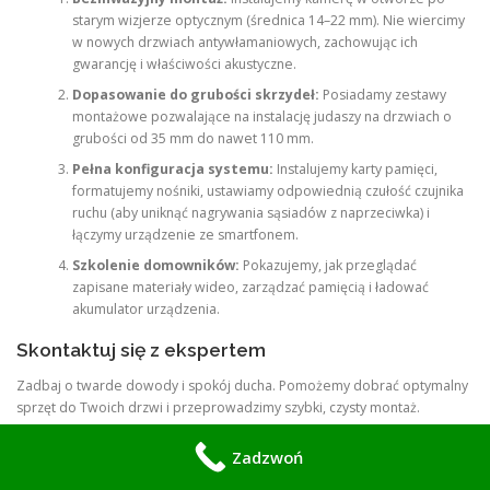
starym wizjerze optycznym (średnica 14–22 mm). Nie wiercimy
w nowych drzwiach antywłamaniowych, zachowując ich
gwarancję i właściwości akustyczne.
Dopasowanie do grubości skrzydeł:
Posiadamy zestawy
montażowe pozwalające na instalację judaszy na drzwiach o
grubości od 35 mm do nawet 110 mm.
Pełna konfiguracja systemu:
Instalujemy karty pamięci,
formatujemy nośniki, ustawiamy odpowiednią czułość czujnika
ruchu (aby uniknąć nagrywania sąsiadów z naprzeciwka) i
łączymy urządzenie ze smartfonem.
Szkolenie domowników:
Pokazujemy, jak przeglądać
zapisane materiały wideo, zarządzać pamięcią i ładować
akumulator urządzenia.
Skontaktuj się z ekspertem
Zadbaj o twarde dowody i spokój ducha. Pomożemy dobrać optymalny
sprzęt do Twoich drzwi i przeprowadzimy szybki, czysty montaż.
Zadzwoń już teraz: 570 933 114
Działamy na terenie całej
Zadzwoń
Warszawy – szybkie terminy realizacji i fachowe doradztwo techniczne!