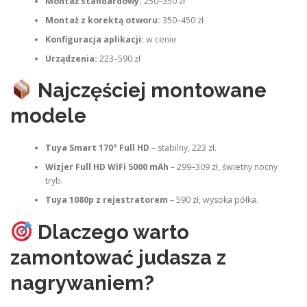
Montaż standardowy:
250–350 zł
Montaż z korektą otworu:
350–450 zł
Konfiguracja aplikacji:
w cenie
Urządzenia:
223–590 zł
Najczęściej montowane
modele
Tuya Smart 170° Full HD
– stabilny, 223 zł.
Wizjer Full HD WiFi 5000 mAh
– 299–309 zł, świetny nocny
tryb.
Tuya 1080p z rejestratorem
– 590 zł, wysoka półka.
Dlaczego warto
zamontować judasza z
nagrywaniem?