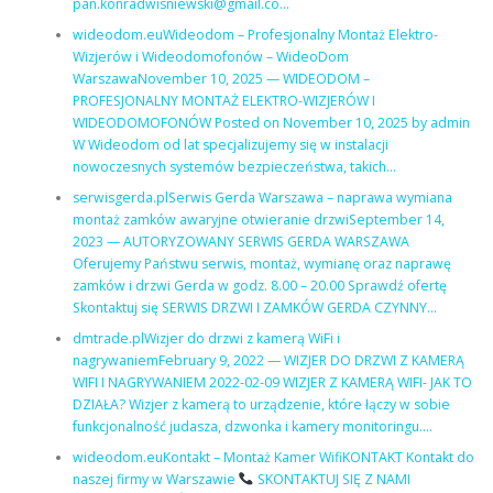
pan.konradwisniewski@gmail.co…
wideodom.euWideodom – Profesjonalny Montaż Elektro-
Wizjerów i Wideodomofonów – WideoDom
WarszawaNovember 10, 2025 — WIDEODOM –
PROFESJONALNY MONTAŻ ELEKTRO-WIZJERÓW I
WIDEODOMOFONÓW Posted on November 10, 2025 by admin
W Wideodom od lat specjalizujemy się w instalacji
nowoczesnych systemów bezpieczeństwa, takich…
serwisgerda.plSerwis Gerda Warszawa – naprawa wymiana
montaż zamków awaryjne otwieranie drzwiSeptember 14,
2023 — AUTORYZOWANY SERWIS GERDA WARSZAWA
Oferujemy Państwu serwis, montaż, wymianę oraz naprawę
zamków i drzwi Gerda w godz. 8.00 – 20.00 Sprawdź ofertę
Skontaktuj się SERWIS DRZWI I ZAMKÓW GERDA CZYNNY…
dmtrade.plWizjer do drzwi z kamerą WiFi i
nagrywaniemFebruary 9, 2022 — WIZJER DO DRZWI Z KAMERĄ
WIFI I NAGRYWANIEM 2022-02-09 WIZJER Z KAMERĄ WIFI- JAK TO
DZIAŁA? Wizjer z kamerą to urządzenie, które łączy w sobie
funkcjonalność judasza, dzwonka i kamery monitoringu….
wideodom.euKontakt – Montaż Kamer WifiKONTAKT Kontakt do
naszej firmy w Warszawie
SKONTAKTUJ SIĘ Z NAMI