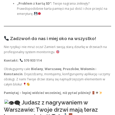
„Problem z kartą SD”:
Twoje nagrania zniknęły?
Prawdopodobnie karta pamięci ma już dość i chce przejść na
emeryturę.
Zadzwoń do nas i miej oko na wszystko!
Nie ryzykuj i nie mruż oczu! Zamień swoją starą dziurkę w drzwiach na
profesjonalny system monitoringu.
Kontakt:
570 933 114
Obsługujemy całe
Bielany
,
Warszawę
,
Pruszków
,
Wołomin
i
Konstancin
. Dojeżdżamy, montujemy, konfigurujemy aplikację i uczymy
obsługi. Z nami Twoje drzwi staną się najmądrzejszym elementem w
całym bloku!
Pamiętaj – lepiej widzieć wcześniej, niż pytać później!
Judasz z nagrywaniem w
Warszawie: Twoje drzwi mają teraz