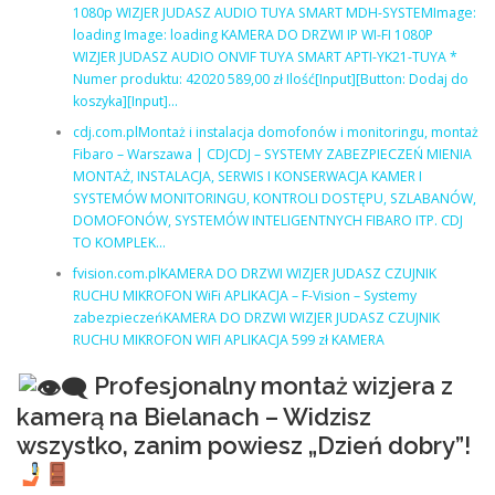
1080p WIZJER JUDASZ AUDIO TUYA SMART MDH-SYSTEMImage:
loading Image: loading KAMERA DO DRZWI IP WI-FI 1080P
WIZJER JUDASZ AUDIO ONVIF TUYA SMART APTI-YK21-TUYA *
Numer produktu: 42020 589,00 zł Ilość[Input][Button: Dodaj do
koszyka][Input]…
cdj.com.plMontaż i instalacja domofonów i monitoringu, montaż
Fibaro – Warszawa | CDJCDJ – SYSTEMY ZABEZPIECZEŃ MIENIA
MONTAŻ, INSTALACJA, SERWIS I KONSERWACJA KAMER I
SYSTEMÓW MONITORINGU, KONTROLI DOSTĘPU, SZLABANÓW,
DOMOFONÓW, SYSTEMÓW INTELIGENTNYCH FIBARO ITP. CDJ
TO KOMPLEK…
fvision.com.plKAMERA DO DRZWI WIZJER JUDASZ CZUJNIK
RUCHU MIKROFON WiFi APLIKACJA – F-Vision – Systemy
zabezpieczeńKAMERA DO DRZWI WIZJER JUDASZ CZUJNIK
RUCHU MIKROFON WIFI APLIKACJA 599 zł KAMERA
Profesjonalny montaż wizjera z
kamerą na Bielanach – Widzisz
wszystko, zanim powiesz „Dzień dobry”!