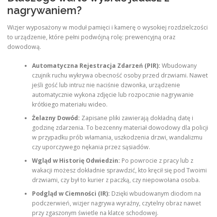
nagrywaniem?
Wizjer wyposażony w moduł pamięci i kamerę o wysokiej rozdzielczości
to urządzenie, które pełni podwójną rolę: prewencyjną oraz
dowodową.
Automatyczna Rejestracja Zdarzeń (PIR):
Wbudowany
czujnik ruchu wykrywa obecność osoby przed drzwiami. Nawet
jeśli gość lub intruz nie naciśnie dzwonka, urządzenie
automatycznie wykona zdjęcie lub rozpocznie nagrywanie
krótkiego materiału wideo.
Żelazny Dowód:
Zapisane pliki zawierają dokładną datę i
godzinę zdarzenia. To bezcenny materiał dowodowy dla policji
w przypadku prób włamania, uszkodzenia drzwi, wandalizmu
czy uporczywego nękania przez sąsiadów.
Wgląd w Historię Odwiedzin:
Po powrocie z pracy lub z
wakacji możesz dokładnie sprawdzić, kto kręcił się pod Twoimi
drzwiami, czy był to kurier z paczką, czy niepowołana osoba.
Podgląd w Ciemności (IR):
Dzięki wbudowanym diodom na
podczerwień, wizjer nagrywa wyraźny, czytelny obraz nawet
przy zgaszonym świetle na klatce schodowej.