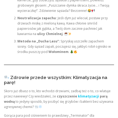
kamerze, gdy zobaczysz sąsiada z papierosem, powiedz
grobowym głosem: „Puszczanie dymka skraca życie… i Twoją
wycieraczkę!”. Zdziwienie sąsiada? Bezcenne!
Neutralizacja zapachu:
Jeśli dym już wleciał, postaw przy
drzwiach miskę z mieloną kawą. Kawa chłonie smród
papierosów jak gąbka, a Twój dom zacznie pachnieć jak
kawiarnia na
ulicy Chmielnej
.
Metoda na „Ducha Lasu”:
Spryskaj uszczelki zapachem
sosny. Gdy sąsiad zapali, poczujesz się, jakbyś robił ognisko w
środku puszczy pod
Wołominem
.
Zdrowie przede wszystkim: Klimatyzacja na
parę!
Skoro już dbasz o to, kto wchodzi drzwiami, zadbaj też o to, co wlatuje
przez nawiewy! Czy wiedziałeś, że
czyszczenie
klimatyzacji
parą
wodną
to jedyny sposób, by pozbyć się grzybów i bakterii bez używania
agresywnej chemii?
Gorąca para pod ciśnieniem to prawdziwy „Terminator” dla