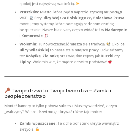
spokój jest najwyższą wartością.
Pruszków:
Miasto, które pędzi naprzód szybciej niż pociągi
WKD!
Przy
ulicy Wojska Polskiego
czy
Bolesława Prusa
montujemy systemy, które pomagają rodzinom czuć się
bezpiecznie. Nasze białe vany często widać też w
Nadarzynie
i
Komorowie
.
Wołomin:
Tu nowoczesność miesza się z tradycją.
Okolice
ulicy Wileńskiej
to nasze stałe miejsce pracy. Odwiedzamy
też
Kobyłkę
,
Zielonkę
oraz wiejskie rejony jak
Duczki
czy
Lipiny
. Wołomin wie, że mądre drzwi to podstawa!
Twoje drzwi to Twoja twierdza – Zamki i
bezpieczeństwo
Montaż kamery to tylko połowa sukcesu. Musimy wiedzieć, z czym
„walczymy”! Wasze drzwi mogą skrywać różne tajemnice:
Zamki wpuszczane:
Te ciche bohaterki ukryte wewnątrz
skrzydła.