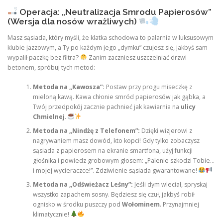
Operacja: „Neutralizacja Smrodu Papierosów”
(Wersja dla nosów wrażliwych)
Masz sąsiada, który myśli, że klatka schodowa to palarnia w luksusowym
klubie jazzowym, a Ty po każdym jego „dymku” czujesz się, jakbyś sam
wypalił paczkę bez filtra?
Zanim zaczniesz uszczelniać drzwi
betonem, spróbuj tych metod:
Metoda na „Kawosza”:
Postaw przy progu miseczkę z
mieloną kawą. Kawa chłonie smród papierosów jak gąbka, a
Twój przedpokój zacznie pachnieć jak kawiarnia na
ulicy
Chmielnej
.
Metoda na „Nindżę z Telefonem”:
Dzięki wizjerowi z
nagrywaniem masz dowód, kto kopci! Gdy tylko zobaczysz
sąsiada z papierosem na ekranie smartfona, użyj funkcji
głośnika i powiedz grobowym głosem: „Palenie szkodzi Tobie…
i mojej wycieraczce!”. Zdziwienie sąsiada gwarantowane!
Metoda na „Odświeżacz Leśny”:
Jeśli dym wleciał, spryskaj
wszystko zapachem sosny. Będziesz się czuł, jakbyś robił
ognisko w środku puszczy pod
Wołominem
. Przynajmniej
klimatycznie!