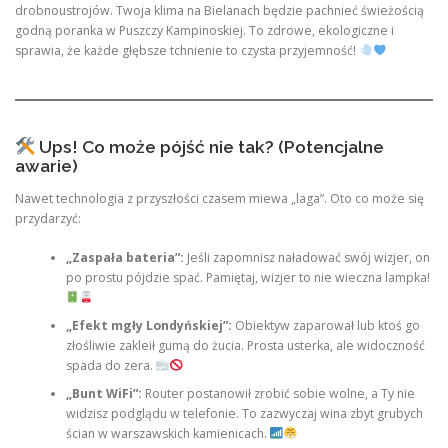
drobnoustrojów. Twoja klima na Bielanach będzie pachnieć świeżością
godną poranka w Puszczy Kampinoskiej. To zdrowe, ekologiczne i
sprawia, że każde głębsze tchnienie to czysta przyjemność!
Ups! Co może pójść nie tak? (Potencjalne
awarie)
Nawet technologia z przyszłości czasem miewa „laga”. Oto co może się
przydarzyć:
„Zaspała bateria”:
Jeśli zapomnisz naładować swój wizjer, on
po prostu pójdzie spać. Pamiętaj, wizjer to nie wieczna lampka!
„Efekt mgły Londyńskiej”:
Obiektyw zaparował lub ktoś go
złośliwie zakleił gumą do żucia. Prosta usterka, ale widoczność
spada do zera.
„Bunt WiFi”:
Router postanowił zrobić sobie wolne, a Ty nie
widzisz podglądu w telefonie. To zazwyczaj wina zbyt grubych
ścian w warszawskich kamienicach.