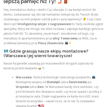
lepszą pamięć niż Ty!
Hej, mieszkańcu stolicy i okolic! Czy zdarzyło Ci się kiedyś wrócić do
domu i zastanawiać się, kto tak namiętnie dobijał się do Twoich drzwi,
zostawiając na nich jedynie odcisk palca i aurę tajemnicy?
Czas z tym
skończyć!
Inteligentny wizjer z nagrywaniem
to Twój osobisty agent
specjalny, który nie mruga, nie idzie na kawę i zapisuje każdego gościa w
jakości Full HD. To absolutny „must-have”, niezależnie od tego, czy
mieszkasz w apartamentowcu przy
ulicy Towarowej
na Woli, czy w
urokliwej kamienicy przy
Placu Zbawiciela
.
Gdzie grasują nasze ekipy montażowe?
(Warszawa i jej wierni towarzysze)
Nasze furgonetki zasuwają po mazowieckich drogach szybciej niż
kurierzy przed świętami!
Warszawa:
Stolica technologii i wiecznego pośpiechu.
Montujemy wizjery od
Białołęki
(ulica
Światowida
) po
Ursynów
(ulica
Ken
). W Warszawie każdy chce wiedzieć, czy
pod drzwiami stoi dostawca sushi, czy może sąsiad z prośbą o
przesunięcie auta. Dzięki nagrywaniu na kartę microSD, masz
dowód na wszystko – nawet na to, że to nie Ty zostawiłeś
otwartą bramę!