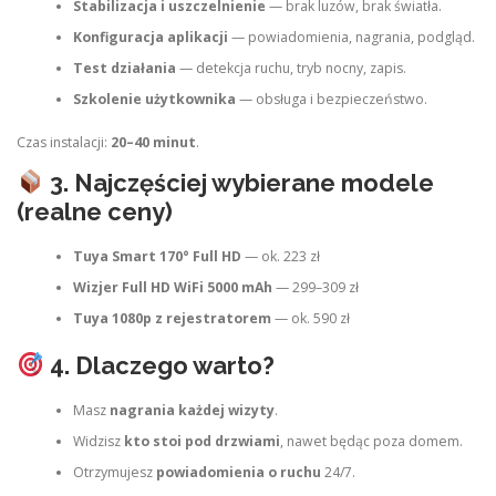
Stabilizacja i uszczelnienie
— brak luzów, brak światła.
Konfiguracja aplikacji
— powiadomienia, nagrania, podgląd.
Test działania
— detekcja ruchu, tryb nocny, zapis.
Szkolenie użytkownika
— obsługa i bezpieczeństwo.
Czas instalacji:
20–40 minut
.
3. Najczęściej wybierane modele
(realne ceny)
Tuya Smart 170° Full HD
— ok. 223 zł
Wizjer Full HD WiFi 5000 mAh
— 299–309 zł
Tuya 1080p z rejestratorem
— ok. 590 zł
4. Dlaczego warto?
Masz
nagrania każdej wizyty
.
Widzisz
kto stoi pod drzwiami
, nawet będąc poza domem.
Otrzymujesz
powiadomienia o ruchu
24/7.