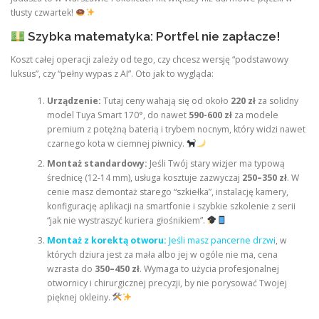
tłusty czwartek!
Szybka matematyka: Portfel nie zapłacze!
Koszt całej operacji zależy od tego, czy chcesz wersję “podstawowy
luksus”, czy “pełny wypas z AI”. Oto jak to wygląda:
Urządzenie:
Tutaj ceny wahają się od około
220 zł
za solidny
model Tuya Smart 170°, do nawet
590-600 zł
za modele
premium z potężną baterią i trybem nocnym, który widzi nawet
czarnego kota w ciemnej piwnicy.
Montaż standardowy:
Jeśli Twój stary wizjer ma typową
średnicę (12-14 mm), usługa kosztuje zazwyczaj
250–350 zł
. W
cenie masz demontaż starego “szkiełka”, instalację kamery,
konfigurację aplikacji na smartfonie i szybkie szkolenie z serii
“jak nie wystraszyć kuriera głośnikiem”.
Montaż z korektą otworu:
Jeśli masz pancerne drzwi
, w
których dziura jest za mała albo jej w ogóle nie ma, cena
wzrasta do
350–450 zł
. Wymaga to użycia profesjonalnej
otwornicy i chirurgicznej precyzji, by nie porysować Twojej
pięknej okleiny.