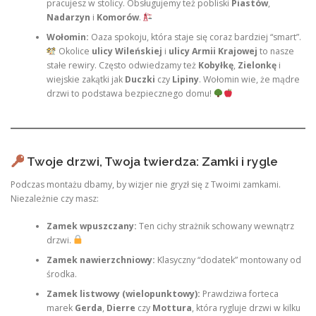
pracujesz w stolicy. Obsługujemy też pobliski
Piastów
,
Nadarzyn
i
Komorów
.
Wołomin:
Oaza spokoju, która staje się coraz bardziej “smart”.
Okolice
ulicy Wileńskiej
i
ulicy Armii Krajowej
to nasze
stałe rewiry. Często odwiedzamy też
Kobyłkę
,
Zielonkę
i
wiejskie zakątki jak
Duczki
czy
Lipiny
. Wołomin wie, że mądre
drzwi to podstawa bezpiecznego domu!
Twoje drzwi, Twoja twierdza: Zamki i rygle
Podczas montażu dbamy, by wizjer nie gryzł się z Twoimi zamkami.
Niezależnie czy masz:
Zamek wpuszczany:
Ten cichy strażnik schowany wewnątrz
drzwi.
Zamek nawierzchniowy:
Klasyczny “dodatek” montowany od
środka.
Zamek listwowy (wielopunktowy):
Prawdziwa forteca
marek
Gerda
,
Dierre
czy
Mottura
, która rygluje drzwi w kilku