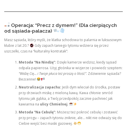
Operacja: “Precz z dymem!” (Dla cierpiących
od sąsiada-palacza)
Masz sąsiada, który myśli, że klatka schodowa to palarnia w luksusowym
klubie z lat 20.?
Gdy zapach taniego tytoniu wdziera się przez
uszczelki, czas na “kulturalny kontratak”:
Metoda “Na Nindżę”:
Dzięki kamerze widzisz, kiedy sąsiad
odpala papierosa. Użyj głośnika w wizjerze i powiedz szeptem:
“Widzę Cię… i Twoje płuca też proszą o litość”
. Zdziwienie sąsiada?
Bezcenne!
Neutralizacja zapachu:
Jeśli dym wleciał do środka, postaw
przy drzwiach miskę z mieloną kawą. Kawa chłonie smród
tytoniu jak gąbka, a Twój przedpokój zacznie pachnieć jak
kawiarnia na
ulicy Chmielnej
.
Metoda “Na Cebulę”:
Możesz też pokroić cebulę i zostawić
przy progu – zapach tytoniu zniknie, ale… nikt nie odważy się do
Ciebie wejść bez maski gazowej.