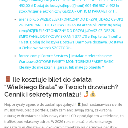
492,00 zł Dodaj do koszyka[Input][Input] 604 456 987 zł 492 In
stock Wizjer elektroniczny GERDA – OPTIC M PARAMETRY T…
arena.plKup WIZJER ELEKTRONICZNY DO DRZWI JUDASZ CS-DP2
2K 3MPX PANEL DOTYKOWY EKRAN na arena.pl i ciesz się niską
cenąWIZJER ELEKTRONICZNY DO DRZWI JUDASZ CS-DP2 2K
3MPX PANEL DOTYKOWY EKRAN 1 377 ,70 zł Kup teraz [Input] z
16 szt. Dodaj do koszyka Dostawa Darmowa dostawa. Dostawa
u Ciebie we wtorek SZCZEGÓŁ…
forare.com.plForAre Services | Instalacje teletechniczne
WarszawaGOTOWE PAKIETY MONITORINGU PAKIET BASIC
Idealny do mieszkania, garażu lub małego obiektu *
Ile kosztuje bilet do świata
“Wielkiego Brata” w Twoich drzwiach?
Cennik i sekrety montażu!
Hej, przyszły agencie do zadań specjalnych!
Jeśli zastanawiasz się, ile
musisz wysupłać z portfela, żeby zamienić swoją starą, zakurzoną
dziurkę w drzwiach na luksusowy ekran LCD z podglądem w telefonie, to
trafiłeś pod właściwy adres. W 2026 roku montaż elektronicznego
judasza to w Warszawie i okolicach hit większy niż darmowe pączki w