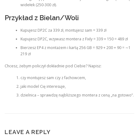
widełek (250-300 zł).
Przykład z Bielan/Woli
Kupujesz DP2C za 339 zł, montujesz sam = 339 zł
Kupujesz DP2C, wzywasz montera z Fixly = 339 + 150 = 489 zł
Bierzesz EP4 z montażem i kartą 256 GB = 929 + 200 + 90 = ∼1
219 zł
Chcesz, żebym policzył dokładnie pod Ciebie? Napisz:
czy montujesz sam czy z fachowcem,
jaki model Cię interesuje,
dzielnica – sprawdzę najbliższego montera z ceną „na gotowo”.
LEAVE A REPLY