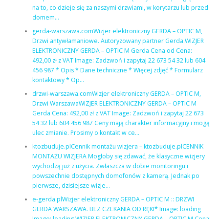
na to, co dzieje się za naszymi drzwiami, w korytarzu lub przed
domem…
gerda-warszawa.comWizjer elektroniczny GERDA – OPTIC M,
Drzwi antywłamaniowe. Autoryzowany partner Gerda.WIZJER
ELEKTRONICZNY GERDA – OPTIC M Gerda Cena od Cena:
492,00 zł z VAT Image: Zadzwoń i zapytaj 22 673 54 32 lub 604
456 987 * Opis * Dane techniczne * Więcej zdjęć * Formularz
kontaktowy * Op…
drzwi-warszawa.comWizjer elektroniczny GERDA – OPTIC M,
Drzwi WarszawaWIZJER ELEKTRONICZNY GERDA – OPTIC M
Gerda Cena: 492,00 zł z VAT Image: Zadzwoń i zapytaj 22 673
54 32 lub 604 456 987 Ceny mają charakter informacyjny i mogą
ulec zmianie. Prosimy o kontakt w ce…
ktozbuduje.plCennik montażu wizjera – ktozbuduje.plCENNIK
MONTAŻU WIZJERA Mogłoby się zdawać, że klasyczne wizjery
wychodzą już z użycia. Zwłaszcza w dobie monitoringu i
powszechnie dostępnych domofonów z kamerą. Jednak po
pierwsze, dzisiejsze wizje…
e-gerda.plWizjer elektroniczny GERDA – OPTIC M :: DRZWI
GERDA WARSZAWA. BEZ CZEKANIA OD RĘKI* Image: loading
Image: loading WIZJER ELEKTRONICZNY GERDA – OPTIC M Cena: