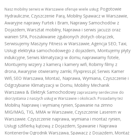
Pogotowie
Nasz mobilny serwis w Warszawie oferuje wiele usług:
Hydrauliczne
Czyszczenie Parą
Mobilny Spawacz w Warszawie
,
,
,
Awaryjne naprawy Furtek i Bram
Naprawy Samochodów z
,
Dojazdem
Warsztat mobilny
Naprawa i serwis jacuzzi oraz
,
,
wanien SPA
Poszukiwanie zgubionych złotych obrączek
,
,
Serwisujemy Maszyny Fitness w Warszawie
Agencja SEO
Taxi
,
,
,
Usługi elektryka samochodowego z dojazdem
,
Montujemy płyty
indukcyjne
Serwis klimatyzacji w domu
naprawiamy fotele
,
,
,
Montujemy wizjery z kamerą i kamery wifi
Robimy filmy z
,
drona
Awaryjnie otwieramy zamki
Flyxpress.pl
Serwis Kamer
,
,
,
Wifi
SEO Warszawa
Montaż, Naprawa, Wymiana, Czyszczenie i
,
,
Odgrzybianie Klimatyzacji w Domu
Mobilny Mechanik
,
Warszawa & Elektryk Samochodowy
zapraszamy serdecznie do
skorzystania z naszych usług w Warszawie i okolicach. Posiadamy też
Mobilną Naprawę i wymianę rynien
Spawanie na zimno
,
MIG/MAG, TIG, MMA w Warszawie
Czyszczenie Laserem w
,
Warszawie
Czyszczenie naprawa, wymiana i montaż rynien
.
,
Usługi szlifierką kątową z Dojazdem
Spawanie i Naprawa
,
Kontenerów
Ogrodnik Warszawa
Spawacz z Dojazdem
Montaż
,
,