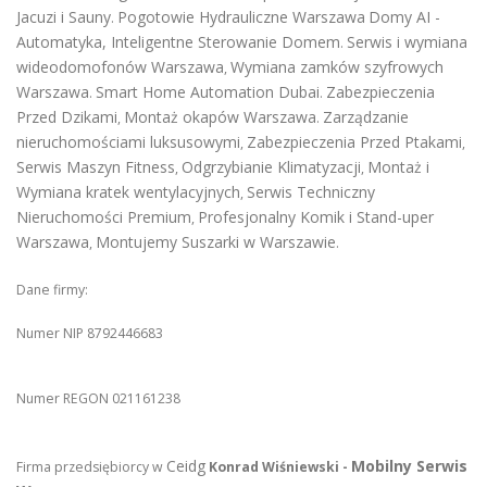
Jacuzi i Sauny
Pogotowie Hydrauliczne Warszawa
Domy AI -
.
Automatyka, Inteligentne Sterowanie Domem
Serwis i wymiana
.
wideodomofonów Warszawa
Wymiana zamków szyfrowych
,
Warszawa
Smart Home Automation Dubai
Zabezpieczenia
.
.
Przed Dzikami
Montaż okapów Warszawa
Zarządzanie
,
.
nieruchomościami luksusowymi
Zabezpieczenia Przed Ptakami
,
,
Serwis Maszyn Fitness
Odgrzybianie Klimatyzacji
Montaż i
,
,
Wymiana kratek wentylacyjnych
Serwis Techniczny
,
Nieruchomości Premium
Profesjonalny Komik i Stand-uper
,
Warszawa
Montujemy Suszarki w Warszawie
,
.
Dane firmy:
Numer NIP 8792446683
Numer REGON 021161238
Ceidg
Mobilny Serwis
Firma przedsiębiorcy w
Konrad Wiśniewski -