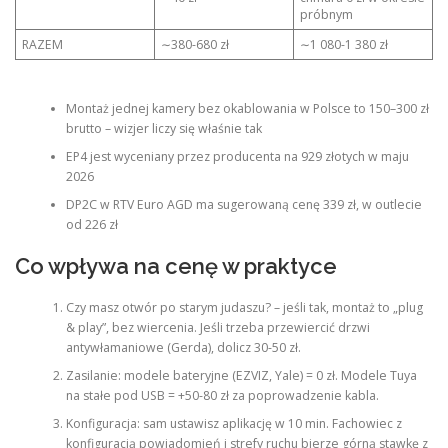
próbnym
RAZEM
∼380-680 zł
∼1 080-1 380 zł
Montaż jednej kamery bez okablowania w Polsce to 150–300 zł
brutto – wizjer liczy się właśnie tak
EP4 jest wyceniany przez producenta na 929 złotych w maju
2026
DP2C w RTV Euro AGD ma sugerowaną cenę 339 zł, w outlecie
od 226 zł
Co wpływa na cenę w praktyce
Czy masz otwór po starym judaszu? – jeśli tak, montaż to „plug
& play”, bez wiercenia. Jeśli trzeba przewiercić drzwi
antywłamaniowe (Gerda), dolicz 30-50 zł.
Zasilanie: modele bateryjne (EZVIZ, Yale) = 0 zł. Modele Tuya
na stałe pod USB = +50-80 zł za poprowadzenie kabla.
Konfiguracja: sam ustawisz aplikację w 10 min. Fachowiec z
konfiguracją powiadomień i strefy ruchu bierze górną stawkę z