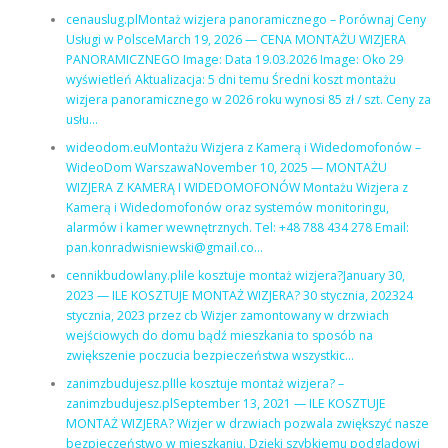
cenauslug.plMontaż wizjera panoramicznego – Porównaj Ceny
Usługi w PolsceMarch 19, 2026 — CENA MONTAŻU WIZJERA
PANORAMICZNEGO Image: Data 19.03.2026 Image: Oko 29
wyświetleń Aktualizacja: 5 dni temu Średni koszt montażu
wizjera panoramicznego w 2026 roku wynosi 85 zł / szt. Ceny za
usłu…
wideodom.euMontażu Wizjera z Kamerą i Widedomofonów –
WideoDom WarszawaNovember 10, 2025 — MONTAŻU
WIZJERA Z KAMERĄ I WIDEDOMOFONÓW Montażu Wizjera z
Kamerą i Widedomofonów oraz systemów monitoringu,
alarmów i kamer wewnętrznych. Tel: +48 788 434 278 Email:
pan.konradwisniewski@gmail.co…
cennikbudowlany.plile kosztuje montaż wizjera?January 30,
2023 — ILE KOSZTUJE MONTAŻ WIZJERA? 30 stycznia, 202324
stycznia, 2023 przez cb Wizjer zamontowany w drzwiach
wejściowych do domu bądź mieszkania to sposób na
zwiększenie poczucia bezpieczeństwa wszystkic…
zanimzbudujesz.plIle kosztuje montaż wizjera? –
zanimzbudujesz.plSeptember 13, 2021 — ILE KOSZTUJE
MONTAŻ WIZJERA? Wizjer w drzwiach pozwala zwiększyć nasze
bezpieczeństwo w mieszkaniu. Dzięki szybkiemu podglądowi