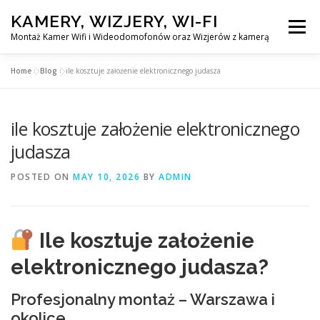
Skip
KAMERY, WIZJERY, WI-FI
to
Menu
content
Montaż Kamer Wifi i Wideodomofonów oraz Wizjerów z kamerą
Home
»
Blog
»
ile kosztuje założenie elektronicznego judasza
GŁÓWNA
MONTAŻ KAMER WIFI W WARSZAWA
ile kosztuje założenie elektronicznego
MONTAŻ WIDEDOMOFONÓW
judasza
POSTED ON
MAY 10, 2026
BY
ADMIN
MONTAŻU WIZJERÓW Z KAMERĄ
BLOG
EN
Ile kosztuje założenie
KONTAKT
elektronicznego judasza?
Profesjonalny montaż – Warszawa i
okolice