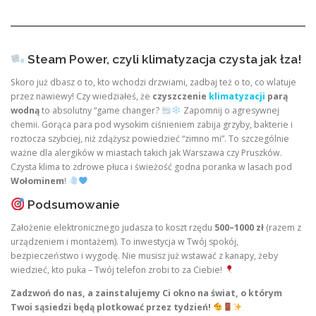
Steam Power, czyli klimatyzacja czysta jak łza!
Skoro już dbasz o to, kto wchodzi drzwiami, zadbaj też o to, co wlatuje
przez nawiewy! Czy wiedziałeś, że
czyszczenie
klimatyzacji
parą
wodną
to absolutny “game changer?
Zapomnij o agresywnej
chemii. Gorąca para pod wysokim ciśnieniem zabija grzyby, bakterie i
roztocza szybciej, niż zdążysz powiedzieć “zimno mi”. To szczególnie
ważne dla alergików w miastach takich jak Warszawa czy Pruszków.
Czysta klima to zdrowe płuca i świeżość godna poranka w lasach pod
Wołominem
!
Podsumowanie
Założenie elektronicznego judasza to koszt rzędu
500–1000 zł
(razem z
urządzeniem i montażem). To inwestycja w Twój spokój,
bezpieczeństwo i wygodę. Nie musisz już wstawać z kanapy, żeby
wiedzieć, kto puka – Twój telefon zrobi to za Ciebie!
Zadzwoń do nas, a zainstalujemy Ci okno na świat, o którym
Twoi sąsiedzi będą plotkować przez tydzień!