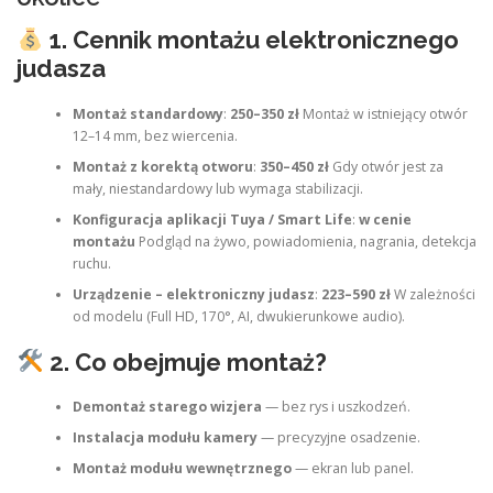
1. Cennik montażu elektronicznego
judasza
Montaż standardowy
:
250–350 zł
Montaż w istniejący otwór
12–14 mm, bez wiercenia.
Montaż z korektą otworu
:
350–450 zł
Gdy otwór jest za
mały, niestandardowy lub wymaga stabilizacji.
Konfiguracja aplikacji Tuya / Smart Life
:
w cenie
montażu
Podgląd na żywo, powiadomienia, nagrania, detekcja
ruchu.
Urządzenie – elektroniczny judasz
:
223–590 zł
W zależności
od modelu (Full HD, 170°, AI, dwukierunkowe audio).
2. Co obejmuje montaż?
Demontaż starego wizjera
— bez rys i uszkodzeń.
Instalacja modułu kamery
— precyzyjne osadzenie.
Montaż modułu wewnętrznego
— ekran lub panel.