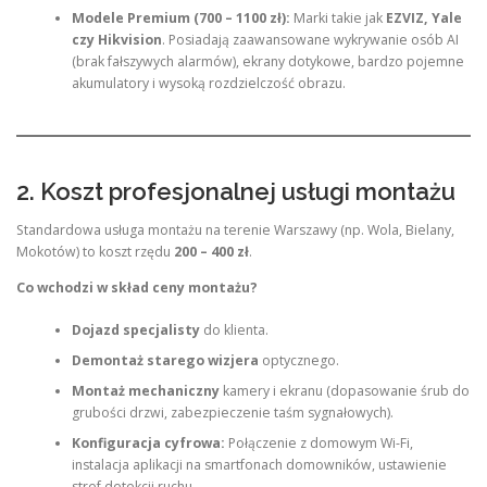
Modele Premium (700 – 1100 zł):
Marki takie jak
EZVIZ, Yale
czy Hikvision
. Posiadają zaawansowane wykrywanie osób AI
(brak fałszywych alarmów), ekrany dotykowe, bardzo pojemne
akumulatory i wysoką rozdzielczość obrazu.
2. Koszt profesjonalnej usługi montażu
Standardowa usługa montażu na terenie Warszawy (np. Wola, Bielany,
Mokotów) to koszt rzędu
200 – 400 zł
.
Co wchodzi w skład ceny montażu?
Dojazd specjalisty
do klienta.
Demontaż starego wizjera
optycznego.
Montaż mechaniczny
kamery i ekranu (dopasowanie śrub do
grubości drzwi, zabezpieczenie taśm sygnałowych).
Konfiguracja cyfrowa:
Połączenie z domowym Wi-Fi,
instalacja aplikacji na smartfonach domowników, ustawienie
stref detekcji ruchu.