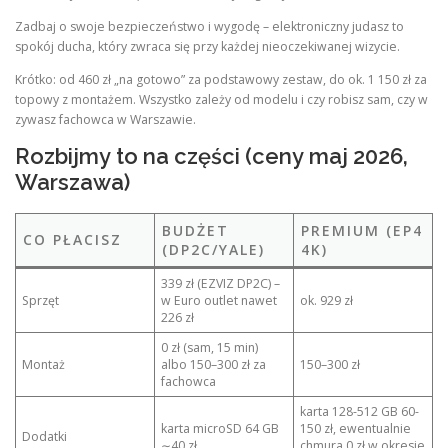
Zadbaj o swoje bezpieczeństwo i wygodę – elektroniczny judasz to
spokój ducha, który zwraca się przy każdej nieoczekiwanej wizycie.
Krótko: od 460 zł „na gotowo” za podstawowy zestaw, do ok. 1 150 zł za
topowy z montażem. Wszystko zależy od modelu i czy robisz sam, czy w
zywasz fachowca w Warszawie.
Rozbijmy to na części (ceny maj 2026,
Warszawa)
BUDŻET
PREMIUM (EP4
CO PŁACISZ
(DP2C/YALE)
4K)
339 zł (EZVIZ DP2C) –
Sprzęt
w Euro outlet nawet
ok. 929 zł
226 zł
0 zł (sam, 15 min)
Montaż
albo 150–300 zł za
150–300 zł
fachowca
karta 128-512 GB 60-
karta microSD 64 GB
150 zł, ewentualnie
Dodatki
∼40 zł
chmura 0 zł w okresie