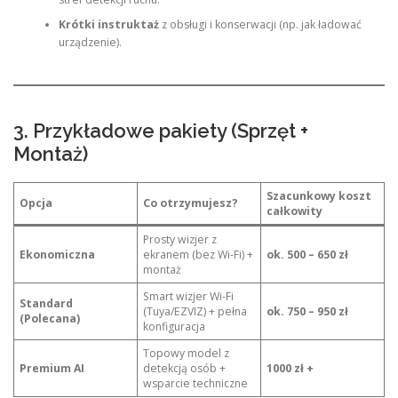
Krótki instruktaż
z obsługi i konserwacji (np. jak ładować
urządzenie).
3. Przykładowe pakiety (Sprzęt +
Montaż)
Szacunkowy koszt
Opcja
Co otrzymujesz?
całkowity
Prosty wizjer z
Ekonomiczna
ekranem (bez Wi-Fi) +
ok. 500 – 650 zł
montaż
Smart wizjer Wi-Fi
Standard
(Tuya/EZVIZ) + pełna
ok. 750 – 950 zł
(Polecana)
konfiguracja
Topowy model z
Premium AI
detekcją osób +
1000 zł +
wsparcie techniczne