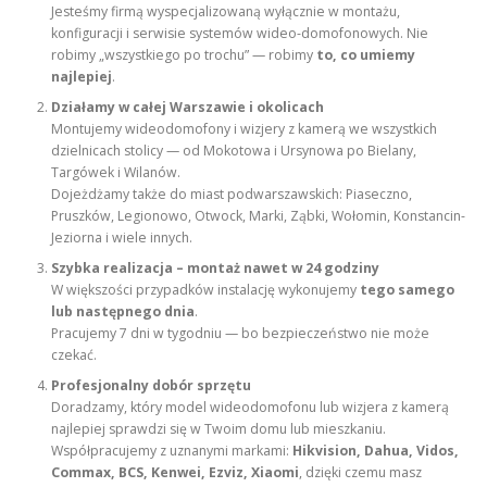
Jesteśmy firmą wyspecjalizowaną wyłącznie w montażu,
konfiguracji i serwisie systemów wideo-domofonowych. Nie
robimy „wszystkiego po trochu” — robimy
to, co umiemy
najlepiej
.
Działamy w całej Warszawie i okolicach
Montujemy wideodomofony i wizjery z kamerą we wszystkich
dzielnicach stolicy — od Mokotowa i Ursynowa po Bielany,
Targówek i Wilanów.
Dojeżdżamy także do miast podwarszawskich: Piaseczno,
Pruszków, Legionowo, Otwock, Marki, Ząbki, Wołomin, Konstancin-
Jeziorna i wiele innych.
Szybka realizacja – montaż nawet w 24 godziny
W większości przypadków instalację wykonujemy
tego samego
lub następnego dnia
.
Pracujemy 7 dni w tygodniu — bo bezpieczeństwo nie może
czekać.
Profesjonalny dobór sprzętu
Doradzamy, który model wideodomofonu lub wizjera z kamerą
najlepiej sprawdzi się w Twoim domu lub mieszkaniu.
Współpracujemy z uznanymi markami:
Hikvision, Dahua, Vidos,
Commax, BCS, Kenwei, Ezviz, Xiaomi
, dzięki czemu masz