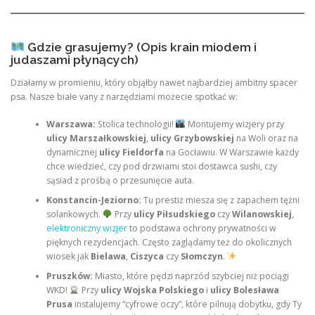
Gdzie grasujemy? (Opis krain miodem i
judaszami płynących)
Działamy w promieniu, który objąłby nawet najbardziej ambitny spacer
psa. Nasze białe vany z narzędziami możecie spotkać w:
Warszawa:
Stolica technologii!
Montujemy wizjery przy
ulicy Marszałkowskiej
,
ulicy Grzybowskiej
na Woli oraz na
dynamicznej
ulicy Fieldorfa
na Gocławiu. W Warszawie każdy
chce wiedzieć, czy pod drzwiami stoi dostawca sushi, czy
sąsiad z prośbą o przesunięcie auta.
Konstancin-Jeziorno:
Tu prestiż miesza się z zapachem tężni
solankowych.
Przy
ulicy Piłsudskiego
czy
Wilanowskiej
,
elektroniczny wizjer
to podstawa ochrony prywatności w
pięknych rezydencjach. Często zaglądamy też do okolicznych
wiosek jak
Bielawa
,
Ciszyca
czy
Słomczyn
.
Pruszków:
Miasto, które pędzi naprzód szybciej niż pociągi
WKD!
Przy
ulicy Wojska Polskiego
i
ulicy Bolesława
Prusa
instalujemy “cyfrowe oczy”, które pilnują dobytku, gdy Ty