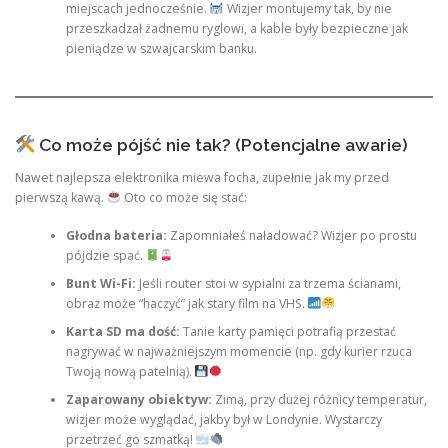
miejscach jednocześnie.
Wizjer montujemy tak, by nie
przeszkadzał żadnemu ryglowi, a kable były bezpieczne jak
pieniądze w szwajcarskim banku.
Co może pójść nie tak? (Potencjalne awarie)
Nawet najlepsza elektronika miewa focha, zupełnie jak my przed
pierwszą kawą.
Oto co może się stać:
Głodna bateria:
Zapomniałeś naładować? Wizjer po prostu
pójdzie spać.
Bunt Wi-Fi:
Jeśli router stoi w sypialni za trzema ścianami,
obraz może “haczyć” jak stary film na VHS.
Karta SD ma dość:
Tanie karty pamięci potrafią przestać
nagrywać w najważniejszym momencie (np. gdy kurier rzuca
Twoją nową patelnią).
Zaparowany obiektyw:
Zimą, przy dużej różnicy temperatur,
wizjer może wyglądać, jakby był w Londynie. Wystarczy
przetrzeć go szmatką!