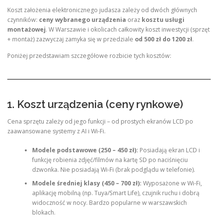
Koszt założenia elektronicznego judasza zależy od dwóch głównych
czynników:
ceny wybranego urządzenia
oraz
kosztu usługi
montażowej
. W Warszawie i okolicach całkowity koszt inwestycji (sprzęt
+ montaż) zazwyczaj zamyka się w przedziale
od 500 zł do 1200 zł
.
Poniżej przedstawiam szczegółowe rozbicie tych kosztów:
1. Koszt urządzenia (ceny rynkowe)
Cena sprzętu zależy od jego funkcji – od prostych ekranów LCD po
zaawansowane systemy z AI i Wi-Fi.
Modele podstawowe (250 – 450 zł):
Posiadają ekran LCD i
funkcję robienia zdjęć/filmów na kartę SD po naciśnięciu
dzwonka. Nie posiadają Wi-Fi (brak podglądu w telefonie).
Modele średniej klasy (450 – 700 zł):
Wyposażone w Wi-Fi,
aplikację mobilną (np. Tuya/Smart Life), czujnik ruchu i dobrą
widoczność w nocy. Bardzo popularne w warszawskich
blokach.