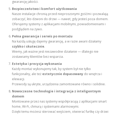
gwarancję jakości.
Bezpieczeństwo i komfort użytkowania
Nasze instalacje chronią przed nieproszonymi gośćmi i pozwalają
zobaczyć, kto dzwoni do drzwi — nawet, gdy jesteś poza domem.
Oferujemy systemy z aplikacjami mobilnymi, powiadomieniami i
podglądem na żywo.
Pełna gwarancja i serwis po montażu
Na każdą usługę dajemy gwarancję, a w razie awarii działamy
szybko i skutecznie
.
Wiemy, jak ważne jest niezawodne działanie — dlatego nie
zostawiamy klientów bez wsparcia.
Estetyka i precyzja wykonania
Każdy montaż wykonujemy tak, by system był nie tylko
funkcjonalny, ale też
estetycznie dopasowany
do wnętrza i
elewacji.
Przewody są ukryte, urządzenia zamontowane równo i solidnie.
Nowoczesne technologie i integracja z inteligentnym
domem
Montowane przez nas systemy współpracują z aplikacjami smart
home, Wi-Fi, chmurą i systemami alarmowymi.
Dzięki temu możesz sterować wejściem, otwierać furtkę czy drzwi