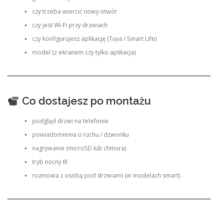
czy trzeba wiercić nowy otwór
czy jest Wi-Fi przy drzwiach
czy konfigurujesz aplikację (Tuya / Smart Life)
model (z ekranem czy tylko aplikacja)
Co dostajesz po montażu
podgląd drzwi na telefonie
powiadomienia o ruchu / dzwonku
nagrywanie (microSD lub chmura)
tryb nocny IR
rozmowa z osobą pod drzwiami (w modelach smart)