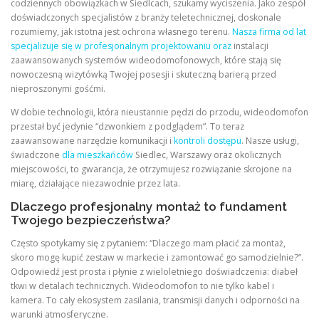
codziennych obowiązkach w Siedlcach, szukamy wyciszenia. Jako zespół
doświadczonych specjalistów z branży teletechnicznej, doskonale
rozumiemy, jak istotna jest ochrona własnego terenu.
Nasza firma od lat
specjalizuje się w profesjonalnym projektowaniu oraz
instalacji
zaawansowanych systemów wideodomofonowych, które stają się
nowoczesną wizytówką Twojej posesji i skuteczną barierą przed
nieproszonymi gośćmi.
W dobie technologii, która nieustannie pędzi do przodu, wideodomofon
przestał być jedynie “dzwonkiem z podglądem”. To teraz
zaawansowane narzędzie komunikacji i
kontroli dostępu
. Nasze usługi,
świadczone
dla mieszkańców
Siedlec, Warszawy oraz okolicznych
miejscowości, to gwarancja, że otrzymujesz rozwiązanie skrojone na
miarę, działające niezawodnie przez lata.
Dlaczego profesjonalny montaż to fundament
Twojego bezpieczeństwa?
Często spotykamy się z pytaniem: “Dlaczego mam płacić za montaż,
skoro mogę kupić zestaw w markecie i zamontować go samodzielnie?”.
Odpowiedź jest prosta i płynie z wieloletniego doświadczenia: diabeł
tkwi w detalach technicznych. Wideodomofon to nie tylko kabel i
kamera. To cały ekosystem zasilania, transmisji danych i odporności na
warunki atmosferyczne.