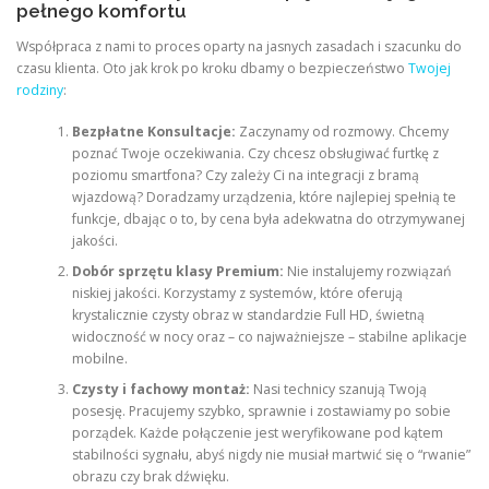
pełnego komfortu
Współpraca z nami to proces oparty na jasnych zasadach i szacunku do
czasu klienta. Oto jak krok po kroku dbamy o bezpieczeństwo
Twojej
rodziny
:
Bezpłatne Konsultacje:
Zaczynamy od rozmowy. Chcemy
poznać Twoje oczekiwania. Czy chcesz obsługiwać furtkę z
poziomu smartfona? Czy zależy Ci na integracji z bramą
wjazdową? Doradzamy urządzenia, które najlepiej spełnią te
funkcje, dbając o to, by cena była adekwatna do otrzymywanej
jakości.
Dobór sprzętu klasy Premium:
Nie instalujemy rozwiązań
niskiej jakości. Korzystamy z systemów, które oferują
krystalicznie czysty obraz w standardzie Full HD, świetną
widoczność w nocy oraz – co najważniejsze – stabilne aplikacje
mobilne.
Czysty i fachowy montaż:
Nasi technicy szanują Twoją
posesję. Pracujemy szybko, sprawnie i zostawiamy po sobie
porządek. Każde połączenie jest weryfikowane pod kątem
stabilności sygnału, abyś nigdy nie musiał martwić się o “rwanie”
obrazu czy brak dźwięku.