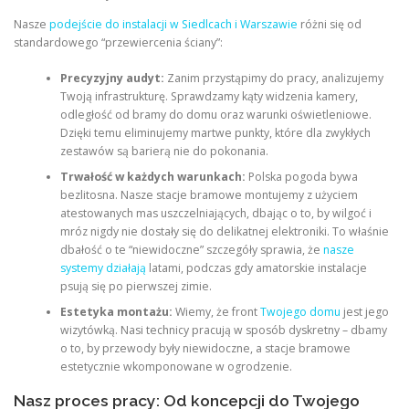
Nasze
podejście do instalacji w Siedlcach i Warszawie
różni się od
standardowego “przewiercenia ściany”:
Precyzyjny audyt:
Zanim przystąpimy do pracy, analizujemy
Twoją infrastrukturę. Sprawdzamy kąty widzenia kamery,
odległość od bramy do domu oraz warunki oświetleniowe.
Dzięki temu eliminujemy martwe punkty, które dla zwykłych
zestawów są barierą nie do pokonania.
Trwałość w każdych warunkach:
Polska pogoda bywa
bezlitosna. Nasze stacje bramowe montujemy z użyciem
atestowanych mas uszczelniających, dbając o to, by wilgoć i
mróz nigdy nie dostały się do delikatnej elektroniki. To właśnie
dbałość o te “niewidoczne” szczegóły sprawia, że
nasze
systemy działają
latami, podczas gdy amatorskie instalacje
psują się po pierwszej zimie.
Estetyka montażu:
Wiemy, że front
Twojego domu
jest jego
wizytówką. Nasi technicy pracują w sposób dyskretny – dbamy
o to, by przewody były niewidoczne, a stacje bramowe
estetycznie wkomponowane w ogrodzenie.
Nasz proces pracy: Od koncepcji do Twojego