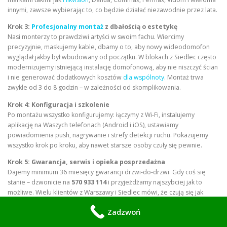
innymi, zawsze wybierając to, co będzie działać niezawodnie przez lata.
Krok 3:
Profesjonalny montaż
z dbałością o estetykę
Nasi monterzy to prawdziwi artyści w swoim fachu. Wiercimy
precyzyjnie, maskujemy kable, dbamy o to, aby nowy wideodomofon
wyglądał jakby był wbudowany od początku. W blokach z Siedlec często
modernizujemy istniejącą instalację domofonową, aby nie niszczyć ścian
i nie generować dodatkowych kosztów
dla wspólnoty
. Montaż trwa
zwykle od 3 do 8 godzin – w zależności od skomplikowania.
Krok 4: Konfiguracja i szkolenie
Po montażu wszystko konfigurujemy: łączymy z Wi-Fi, instalujemy
aplikację na Waszych telefonach (Android i iOS), ustawiamy
powiadomienia push, nagrywanie i strefy detekcji ruchu. Pokazujemy
wszystko krok po kroku, aby nawet starsze osoby czuły się pewnie.
Krok 5: Gwarancja, serwis i opieka posprzedażna
Dajemy minimum 36 miesięcy gwarancji drzwi-do-drzwi. Gdy coś się
stanie – dzwonicie na
570 933 114
i przyjeżdżamy najszybciej jak to
możliwe. Wielu klientów z Warszawy i Siedlec mówi, że czują się jak
członkowie naszej rodziny.
Zadzwoń
Historie naszych klientów – prawdziwe emocje z