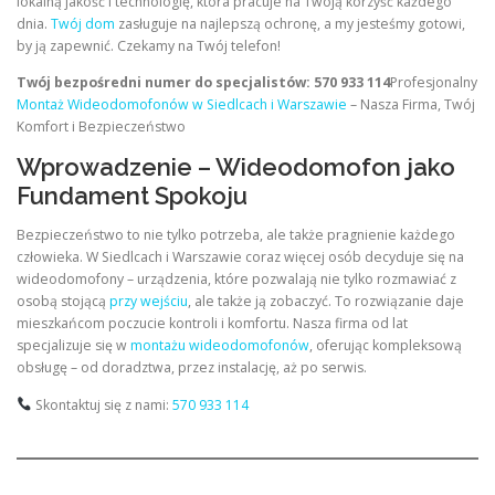
lokalną jakość i technologię, która pracuje na Twoją korzyść każdego
dnia.
Twój dom
zasługuje na najlepszą ochronę, a my jesteśmy gotowi,
by ją zapewnić. Czekamy na Twój telefon!
Twój bezpośredni numer do specjalistów: 570 933 114
Profesjonalny
Montaż Wideodomofonów w Siedlcach i Warszawie
– Nasza Firma, Twój
Komfort i Bezpieczeństwo
Wprowadzenie – Wideodomofon jako
Fundament Spokoju
Bezpieczeństwo to nie tylko potrzeba, ale także pragnienie każdego
człowieka. W Siedlcach i Warszawie coraz więcej osób decyduje się na
wideodomofony – urządzenia, które pozwalają nie tylko rozmawiać z
osobą stojącą
przy wejściu
, ale także ją zobaczyć. To rozwiązanie daje
mieszkańcom poczucie kontroli i komfortu. Nasza firma od lat
specjalizuje się w
montażu wideodomofonów
, oferując kompleksową
obsługę – od doradztwa, przez instalację, aż po serwis.
Skontaktuj się z nami:
570 933 114