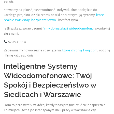
serwis.
Stawiamy na jakość, niezawodność i indywidualne podejście do
każdego projektu, dzięki czemu nasi klienci otrzymują systemy,
które
realnie zwiększają bezpieczeństwo
i komfort życia.
Jeśli szukasz sprawdzonej
firmy do instalacji wideodomofonu
, skontaktuj
się z nami:
570 933 114
Zapewniamy nowoczesne rozwiązania,
które chronią Twój dom
, rodzinę
i firmę każdego dnia.
Inteligentne Systemy
Wideodomofonowe: Twój
Spokój i Bezpieczeństwo w
Siedlcach i Warszawie
Dom to przestrzeń, w której każdy z nas pragnie czuć się bezpiecznie.
To miejsce, gdzie po intensywnym dniu pracy w Warszawie czy