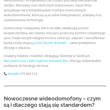
nieruchomości. W odpowiedzi na rosnące potrzeby mieszkańców
Siedlec, Warszawy oraz okolicznych miejscowości, nasza firma
specjalizuje się w kompleksowym montażu nowoczesnych
wideodomofonów, które łączą w sobie funkcjonalność, estetykę oraz
zaawansowaną technologię.
Dostarczamy rozwiązania, które nie tylko zwiększają poziom
bezpieczeństwa, ale również znacząco podnoszą komfort codziennego
życia. Dzięki naszym usługom możesz zobaczyć, usłyszeć i zweryfikować
każdą osobę stojącą
przed Twoimi drzwiami
– zanim podejmiesz
decyzję o otwarciu.
Działamy lokalnie i mobilnie, obsługując klientów w Siedlcach,
Warszawie oraz całym regionie mazowieckim
, oferując indywidualne
podejście do każdego zlecenia.
Kontakt
: 570 933 114
Nowoczesne wideodomofony – czym
są i dlaczego stają się standardem?