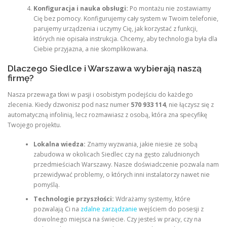
Konfiguracja i nauka obsługi:
Po montażu nie zostawiamy
Cię bez pomocy. Konfigurujemy cały system w Twoim telefonie,
parujemy urządzenia i uczymy Cię, jak korzystać z funkcji,
których nie opisała instrukcja. Chcemy, aby technologia była dla
Ciebie przyjazna, a nie skomplikowana.
Dlaczego Siedlce i Warszawa wybierają naszą
firmę?
Nasza przewaga tkwi w pasji i osobistym podejściu do każdego
zlecenia. Kiedy dzwonisz pod nasz numer
570 933 114
, nie łączysz się z
automatyczną infolinią, lecz rozmawiasz z osobą, która zna specyfikę
Twojego projektu.
Lokalna wiedza:
Znamy wyzwania, jakie niesie ze sobą
zabudowa w okolicach Siedlec czy na gęsto zaludnionych
przedmieściach Warszawy. Nasze doświadczenie pozwala nam
przewidywać problemy, o których inni instalatorzy nawet nie
pomyślą.
Technologie przyszłości:
Wdrażamy systemy, które
pozwalają Ci na
zdalne zarządzanie
wejściem do posesji z
dowolnego miejsca na świecie. Czy jesteś w pracy, czy na