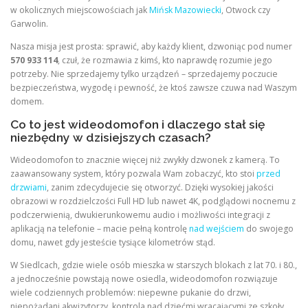
w okolicznych miejscowościach jak
Mińsk Mazowiecki
, Otwock czy
Garwolin.
Nasza misja jest prosta: sprawić, aby każdy klient, dzwoniąc pod numer
570 933 114
, czuł, że rozmawia z kimś, kto naprawdę rozumie jego
potrzeby. Nie sprzedajemy tylko urządzeń – sprzedajemy poczucie
bezpieczeństwa, wygodę i pewność, że ktoś zawsze czuwa nad Waszym
domem.
Co to jest wideodomofon i dlaczego stał się
niezbędny w dzisiejszych czasach?
Wideodomofon to znacznie więcej niż zwykły dzwonek z kamerą. To
zaawansowany system, który pozwala Wam zobaczyć, kto stoi
przed
drzwiami
, zanim zdecydujecie się otworzyć. Dzięki wysokiej jakości
obrazowi w rozdzielczości Full HD lub nawet 4K, podglądowi nocnemu z
podczerwienią, dwukierunkowemu audio i możliwości integracji z
aplikacją na telefonie – macie pełną kontrolę
nad wejściem
do swojego
domu, nawet gdy jesteście tysiące kilometrów stąd.
W Siedlcach, gdzie wiele osób mieszka w starszych blokach z lat 70. i 80.,
a jednocześnie powstają nowe osiedla, wideodomofon rozwiązuje
wiele codziennych problemów: niepewne pukanie do drzwi,
niepożądani akwizytorzy, kontrola nad dziećmi wracającymi ze szkoły