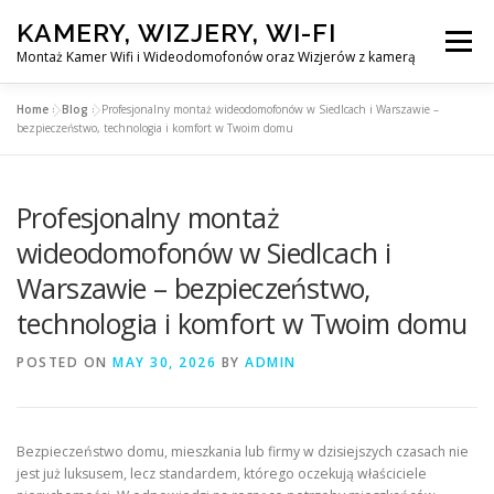
Skip
KAMERY, WIZJERY, WI-FI
to
Menu
content
Montaż Kamer Wifi i Wideodomofonów oraz Wizjerów z kamerą
Home
»
Blog
»
Profesjonalny montaż wideodomofonów w Siedlcach i Warszawie –
GŁÓWNA
MONTAŻ KAMER WIFI W WARSZAWA
bezpieczeństwo, technologia i komfort w Twoim domu
Profesjonalny montaż
MONTAŻ WIDEDOMOFONÓW
wideodomofonów w Siedlcach i
Warszawie – bezpieczeństwo,
MONTAŻU WIZJERÓW Z KAMERĄ
BLOG
technologia i komfort w Twoim domu
EN
POSTED ON
MAY 30, 2026
BY
ADMIN
KONTAKT
Bezpieczeństwo domu, mieszkania lub firmy w dzisiejszych czasach nie
jest już luksusem, lecz standardem, którego oczekują właściciele