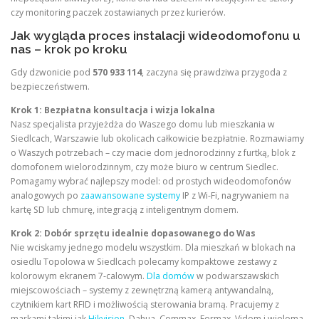
czy monitoring paczek zostawianych przez kurierów.
Jak wygląda proces instalacji wideodomofonu u
nas – krok po kroku
Gdy dzwonicie pod
570 933 114
, zaczyna się prawdziwa przygoda z
bezpieczeństwem.
Krok 1: Bezpłatna konsultacja i wizja lokalna
Nasz specjalista przyjeżdża do Waszego domu lub mieszkania w
Siedlcach, Warszawie lub okolicach całkowicie bezpłatnie. Rozmawiamy
o Waszych potrzebach – czy macie dom jednorodzinny z furtką, blok z
domofonem wielorodzinnym, czy może biuro w centrum Siedlec.
Pomagamy wybrać najlepszy model: od prostych wideodomofonów
analogowych po
zaawansowane systemy
IP z Wi-Fi, nagrywaniem na
kartę SD lub chmurę, integracją z inteligentnym domem.
Krok 2: Dobór sprzętu idealnie dopasowanego do Was
Nie wciskamy jednego modelu wszystkim. Dla mieszkań w blokach na
osiedlu Topolowa w Siedlcach polecamy kompaktowe zestawy z
kolorowym ekranem 7-calowym.
Dla domów
w podwarszawskich
miejscowościach – systemy z zewnętrzną kamerą antywandalną,
czytnikiem kart RFID i możliwością sterowania bramą. Pracujemy z
markami takimi jak
Hikvision
, Dahua, Commax, Fermax, Vidom i wieloma