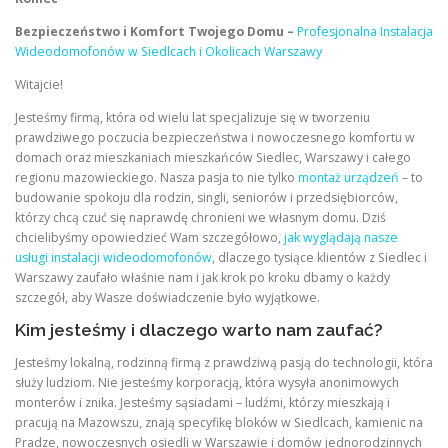
Bezpieczeństwo i Komfort Twojego Domu –
Profesjonalna Instalacja
Wideodomofonów w Siedlcach i Okolicach Warszawy
Witajcie!
Jesteśmy firmą, która od wielu lat specjalizuje się w tworzeniu
prawdziwego poczucia bezpieczeństwa i nowoczesnego komfortu w
domach oraz mieszkaniach mieszkańców Siedlec, Warszawy i całego
regionu mazowieckiego. Nasza pasja to nie tylko
montaż urządzeń
– to
budowanie spokoju dla rodzin, singli, seniorów i przedsiębiorców,
którzy chcą czuć się naprawdę chronieni we własnym domu. Dziś
chcielibyśmy opowiedzieć Wam szczegółowo,
jak wyglądają nasze
usługi instalacji wideodomofonów
, dlaczego tysiące klientów z Siedlec i
Warszawy zaufało właśnie nam i jak krok po kroku dbamy o każdy
szczegół, aby Wasze doświadczenie było wyjątkowe.
Kim jesteśmy i dlaczego warto nam zaufać?
Jesteśmy lokalną, rodzinną firmą z prawdziwą pasją do technologii, która
służy ludziom. Nie jesteśmy korporacją, która wysyła anonimowych
monterów i znika. Jesteśmy sąsiadami – ludźmi, którzy mieszkają i
pracują na Mazowszu, znają specyfikę bloków w Siedlcach, kamienic na
Pradze, nowoczesnych osiedli w Warszawie i domów jednorodzinnych