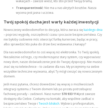
wakacjach – zawsze wiesz, kto stoi przed Twoją bramą.
Transparentność:
Nie ma u nas ukrytych kosztów. Nasza
wycena jest jasna i uczciwa.
Twój spokój ducha jest warty każdej inwestycji
Nowoczesny wideodomofon to decyzja, która zwraca się
każdego dnia
– poprzez wygodę, oszczędność czasu i poczucie bezpieczeństwa. Czy
nie byłoby cudownie móc otworzyć furtkę kurierowi, będąc w pracy,
albo sprawdzić kto puka do drzwi bez wstawania z kanapy?
Dla nas wideodomofon to coś więcej niż elektronika. To Twój spokój.
Niezależnie od tego, czy modernizujesz stary system, czy wyposażasz
nowy dom, nasze doświadczenie jest do Twojej dyspozycji. Nie musisz
znać się na teletechnice – to zadanie dla nas. My przejmimy na siebie
wszystkie techniczne wyzwania, abyś Ty mógł cieszyć się nowoczesnym
domem.
Jeśli masz pytania, chcesz dowiedzieć się więcej o możliwościach
integracji systemu z Twoim domem lub po prostu potrzebujesz
fachowej porady – zadzwoń. Nasz numer
570 933 114
jest zawsze
dostępny dla Ciebie. Czekamy na kontakt, aby wspólnie zadbać o
bezpieczeństwo Twoje i
Twoich bliskich
. Wybierz profesjonalizm,