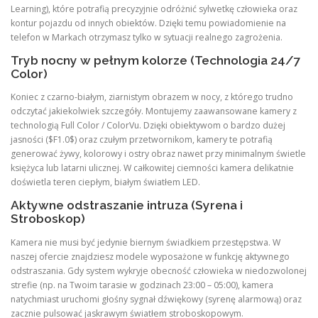
Learning), które potrafią precyzyjnie odróżnić sylwetkę człowieka oraz
kontur pojazdu od innych obiektów. Dzięki temu powiadomienie na
telefon w Markach otrzymasz tylko w sytuacji realnego zagrożenia.
Tryb nocny w pełnym kolorze (Technologia 24/7
Color)
Koniec z czarno-białym, ziarnistym obrazem w nocy, z którego trudno
odczytać jakiekolwiek szczegóły. Montujemy zaawansowane kamery z
technologią Full Color / ColorVu. Dzięki obiektywom o bardzo dużej
jasności ($F1.0$) oraz czułym przetwornikom, kamery te potrafią
generować żywy, kolorowy i ostry obraz nawet przy minimalnym świetle
księżyca lub latarni ulicznej. W całkowitej ciemności kamera delikatnie
doświetla teren ciepłym, białym światłem LED.
Aktywne odstraszanie intruza (Syrena i
Stroboskop)
Kamera nie musi być jedynie biernym świadkiem przestępstwa. W
naszej ofercie znajdziesz modele wyposażone w funkcję aktywnego
odstraszania. Gdy system wykryje obecność człowieka w niedozwolonej
strefie (np. na Twoim tarasie w godzinach 23:00 – 05:00), kamera
natychmiast uruchomi głośny sygnał dźwiękowy (syrenę alarmową) oraz
zacznie pulsować jaskrawym światłem stroboskopowym.