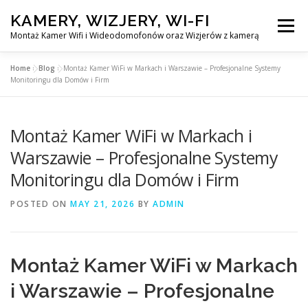
Skip
KAMERY, WIZJERY, WI-FI
to
Menu
content
Montaż Kamer Wifi i Wideodomofonów oraz Wizjerów z kamerą
Home
»
Blog
»
Montaż Kamer WiFi w Markach i Warszawie – Profesjonalne Systemy
GŁÓWNA
MONTAŻ KAMER WIFI W WARSZAWA
Monitoringu dla Domów i Firm
Montaż Kamer WiFi w Markach i
MONTAŻ WIDEDOMOFONÓW
Warszawie – Profesjonalne Systemy
Monitoringu dla Domów i Firm
MONTAŻU WIZJERÓW Z KAMERĄ
BLOG
POSTED ON
MAY 21, 2026
BY
ADMIN
PL
KONTAKT
Montaż Kamer WiFi w Markach
i Warszawie – Profesjonalne