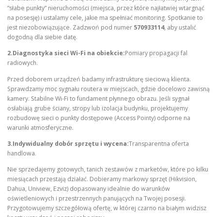
“słabe punkty” nieruchomości (miejsca, przez które najłatwiej wtargnąć
na posesję) i ustalamy cele, jakie ma spełniać monitoring. Spotkanie to
jest niezobowiązujące. Zadzwoń pod numer
570933114
, aby ustalić
dogodną dla siebie datę.
2.Diagnostyka sieci Wi-Fi na obiekcie:
Pomiary propagacji fal
radiowych.
Przed doborem urządzeń badamy infrastrukturę sieciową klienta.
Sprawdzamy moc sygnału routera w miejscach, gdzie docelowo zawisną
kamery. Stabilne Wi-Fi to fundament płynnego obrazu. Jeśli sygnał
osłabiają grube ściany, stropy lub izolacja budynku, projektujemy
rozbudowę sieci o punkty dostępowe (Access Pointy) odporne na
warunki atmosferyczne.
3.Indywidualny dobór sprzętu i wycena:
Transparentna oferta
handlowa.
Nie sprzedajemy gotowych, tanich zestawów z marketów, które po kilku
miesiącach przestają działać. Dobieramy markowy sprzęt (Hikvision,
Dahua, Uniview, Ezviz) dopasowany idealnie do warunków
oświetleniowych i przestrzennych panujących na Twojej posesji.
Przygotowujemy szczegółową ofertę, w której czarno na białym widzisz