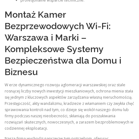
profesjonalne wsparcie techniczne.
Montaż Kamer
Bezprzewodowych Wi-Fi:
Warszawa i Marki –
Kompleksowe Systemy
Bezpieczeństwa dla Domu i
Biznesu
W erze dynamicznego rozwoju aglomeracji warszawskiej oraz stale
rosnącej liczby nowych inwestycji mieszkaniowych, ochrona mienia stała
się jednym z kluczowych aspektów zarządzania własną nieruchomością.
Przestępczość, akty wandalizmu, kradzieże z włamaniem czy zwykła chęć
sprawowania kontroli nad tym, co dzieje się wokół naszego domu lub
firmy podczas naszej nieobecności, skłaniają do poszukiwania
rozwiązań skutecznych, nowoczesnych, a zarazem bezproblemowych w
codziennej eksploatacji.
Nasza firma wychodzi naprzeciw tym potrzebom, oferując