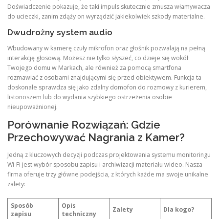
Doświadczenie pokazuje, że taki impuls skutecznie zmusza włamywacza
do ucieczki, zanim zdąży on wyrządzić jakiekolwiek szkody materialne.
Dwudrożny system audio
Wbudowany w kamerę czuły mikrofon oraz głośnik pozwalają na pełną
interakcję głosową. Możesz nie tylko słyszeć, co dzieje się wokół
Twojego domu w Markach, ale również za pomocą smartfona
rozmawiać z osobami znajdującymi się przed obiektywem. Funkcja ta
doskonale sprawdza się jako zdalny domofon do rozmowy z kurierem,
listonoszem lub do wydania szybkiego ostrzeżenia osobie
nieupoważnionej.
Porównanie Rozwiązań: Gdzie
Przechowywać Nagrania z Kamer?
Jedną z kluczowych decyzji podczas projektowania systemu monitoringu
Wi-Fi jest wybór sposobu zapisu i archiwizacji materiału wideo. Nasza
firma oferuje trzy główne podejścia, z których każde ma swoje unikalne
zalety:
Sposób
Opis
Zalety
Dla kogo?
zapisu
techniczny