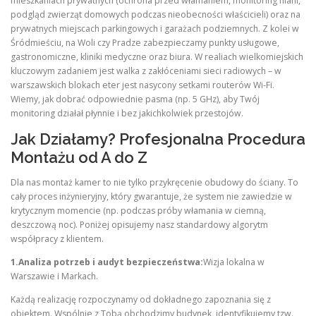
mieszkaniach prywatnych (ochrona przed włamaniem, monitoring niani,
podgląd zwierząt domowych podczas nieobecności właścicieli) oraz na
prywatnych miejscach parkingowych i garażach podziemnych. Z kolei w
Śródmieściu, na Woli czy Pradze zabezpieczamy punkty usługowe,
gastronomiczne, kliniki medyczne oraz biura. W realiach wielkomiejskich
kluczowym zadaniem jest walka z zakłóceniami sieci radiowych – w
warszawskich blokach eter jest nasycony setkami routerów Wi-Fi.
Wiemy, jak dobrać odpowiednie pasma (np. 5 GHz), aby Twój
monitoring działał płynnie i bez jakichkolwiek przestojów.
Jak Działamy? Profesjonalna Procedura
Montażu od A do Z
Dla nas montaż kamer to nie tylko przykręcenie obudowy do ściany. To
cały proces inżynieryjny, który gwarantuje, że system nie zawiedzie w
krytycznym momencie (np. podczas próby włamania w ciemną,
deszczową noc). Poniżej opisujemy nasz standardowy algorytm
współpracy z klientem.
1.Analiza potrzeb i audyt bezpieczeństwa:
Wizja lokalna w
Warszawie i Markach.
Każdą realizację rozpoczynamy od dokładnego zapoznania się z
obiektem. Wspólnie z Tobą obchodzimy budynek, identyfikujemy tzw.