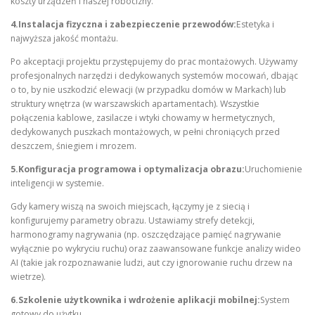
koszty urządzeń i naszej robocizny.
4.Instalacja fizyczna i zabezpieczenie przewodów:
Estetyka i
najwyższa jakość montażu.
Po akceptacji projektu przystępujemy do prac montażowych. Używamy
profesjonalnych narzędzi i dedykowanych systemów mocowań, dbając
o to, by nie uszkodzić elewacji (w przypadku domów w Markach) lub
struktury wnętrza (w warszawskich apartamentach). Wszystkie
połączenia kablowe, zasilacze i wtyki chowamy w hermetycznych,
dedykowanych puszkach montażowych, w pełni chroniących przed
deszczem, śniegiem i mrozem.
5.Konfiguracja programowa i optymalizacja obrazu:
Uruchomienie
inteligencji w systemie.
Gdy kamery wiszą na swoich miejscach, łączymy je z siecią i
konfigurujemy parametry obrazu. Ustawiamy strefy detekcji,
harmonogramy nagrywania (np. oszczędzające pamięć nagrywanie
wyłącznie po wykryciu ruchu) oraz zaawansowane funkcje analizy wideo
AI (takie jak rozpoznawanie ludzi, aut czy ignorowanie ruchu drzew na
wietrze).
6.Szkolenie użytkownika i wdrożenie aplikacji mobilnej:
System
gotowy do użytku.