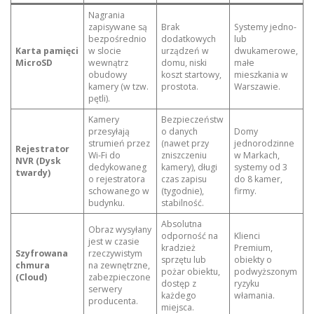
Nagrania
zapisywane są
Brak
Systemy jedno-
bezpośrednio
dodatkowych
lub
Karta pamięci
w slocie
urządzeń w
dwukamerowe,
MicroSD
wewnątrz
domu, niski
małe
obudowy
koszt startowy,
mieszkania w
kamery (w tzw.
prostota.
Warszawie.
pętli).
Kamery
Bezpieczeństw
przesyłają
o danych
Domy
strumień przez
(nawet przy
jednorodzinne
Rejestrator
Wi-Fi do
zniszczeniu
w Markach,
NVR (Dysk
dedykowaneg
kamery), długi
systemy od 3
twardy)
o rejestratora
czas zapisu
do 8 kamer,
schowanego w
(tygodnie),
firmy.
budynku.
stabilność.
Absolutna
Obraz wysyłany
odporność na
Klienci
jest w czasie
kradzież
Premium,
Szyfrowana
rzeczywistym
sprzętu lub
obiekty o
chmura
na zewnętrzne,
pożar obiektu,
podwyższonym
(Cloud)
zabezpieczone
dostęp z
ryzyku
serwery
każdego
włamania.
producenta.
miejsca.