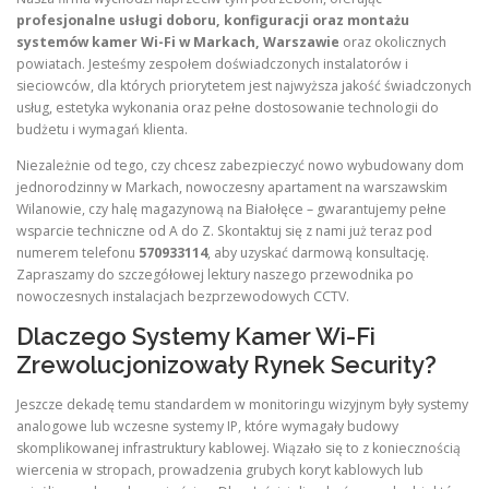
profesjonalne usługi doboru, konfiguracji oraz montażu
systemów kamer Wi-Fi w Markach, Warszawie
oraz okolicznych
powiatach. Jesteśmy zespołem doświadczonych instalatorów i
sieciowców, dla których priorytetem jest najwyższa jakość świadczonych
usług, estetyka wykonania oraz pełne dostosowanie technologii do
budżetu i wymagań klienta.
Niezależnie od tego, czy chcesz zabezpieczyć nowo wybudowany dom
jednorodzinny w Markach, nowoczesny apartament na warszawskim
Wilanowie, czy halę magazynową na Białołęce – gwarantujemy pełne
wsparcie techniczne od A do Z. Skontaktuj się z nami już teraz pod
numerem telefonu
570933114
, aby uzyskać darmową konsultację.
Zapraszamy do szczegółowej lektury naszego przewodnika po
nowoczesnych instalacjach bezprzewodowych CCTV.
Dlaczego Systemy Kamer Wi-Fi
Zrewolucjonizowały Rynek Security?
Jeszcze dekadę temu standardem w monitoringu wizyjnym były systemy
analogowe lub wczesne systemy IP, które wymagały budowy
skomplikowanej infrastruktury kablowej. Wiązało się to z koniecznością
wiercenia w stropach, prowadzenia grubych koryt kablowych lub