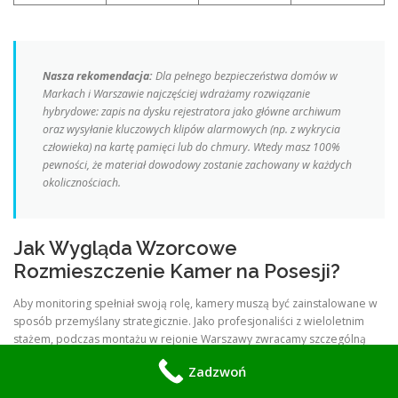
Nasza rekomendacja:
Dla pełnego bezpieczeństwa domów w
Markach i Warszawie najczęściej wdrażamy rozwiązanie
hybrydowe: zapis na dysku rejestratora jako główne archiwum
oraz wysyłanie kluczowych klipów alarmowych (np. z wykrycia
człowieka) na kartę pamięci lub do chmury. Wtedy masz 100%
pewności, że materiał dowodowy zostanie zachowany w każdych
okolicznościach.
Jak Wygląda Wzorcowe
Rozmieszczenie Kamer na Posesji?
Aby monitoring spełniał swoją rolę, kamery muszą być zainstalowane w
sposób przemyślany strategicznie. Jako profesjonaliści z wieloletnim
stażem, podczas montażu w rejonie Warszawy zwracamy szczególną
uwagę na kluczowe strefy:
Zadzwoń
Strefa wjazdowa i wejściowa (brama, furtka, domofon):