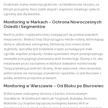
Doskonale znamy realia topograficzne i architektoniczne obszaru, na
którym pracujemy. Nasz szybki dojazd i znajomość lokalnego rynku to
ogromny atut dla klientów.
Monitoring w Markach – Ochrona Nowoczesnych
Osiedli i Segmentów
Marki to jedna z najdynamiczniej rozwijających się podwarszawskich
miejscowości. Bliskość trasy S8 przyciąga tu młode rodziny, które kupują
domy w zabudowie szeregowej, bliźniaczej oraz nowoczesne
segmenty. Specyfika tych budynków (często posiadających małe
ogródki, wspólne podjazdy i bliskie sąsiedztwo innych posesji) wymaga
niezwykle precyzyjnego planowania stref monitoringu. Dbamy o to, aby
instalowane przez nas kamery w Markach dokładnie monitorowały
Twoją prywatną przestrzeń (bramę, drzwi wejściowe, okna tarasowe),
jednocześnie nie naruszając prywatności sąsiadów, co jest kluczowe z
punktu widzenia przepisów prawnych.
Monitoring w Warszawie – Od Bloku po Biurowiec
W Warszawie realizujemy zlecenia o bardzo zróżnicowanym
charakterze. W dzielnicach takich jak Targówek, Białołęka, Bemowo,
Mokotów czy Ursynów najczęściej montujemy kamery Wi-Fi w