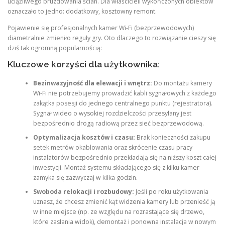
uciążliwego bruzdowania ścian. Dla właścicieli wykończonych obiektów
oznaczało to jedno: dodatkowy, kosztowny remont.
Pojawienie się profesjonalnych kamer Wi-Fi (bezprzewodowych)
diametralnie zmieniło reguły gry. Oto dlaczego to rozwiązanie cieszy się
dziś tak ogromną popularnością:
Kluczowe korzyści dla użytkownika:
Bezinwazyjność dla elewacji i wnętrz:
Do montażu kamery
Wi-Fi nie potrzebujemy prowadzić kabli sygnałowych z każdego
zakątka posesji do jednego centralnego punktu (rejestratora).
Sygnał wideo o wysokiej rozdzielczości przesyłany jest
bezpośrednio drogą radiową przez sieć bezprzewodową.
Optymalizacja kosztów i czasu:
Brak konieczności zakupu
setek metrów okablowania oraz skrócenie czasu pracy
instalatorów bezpośrednio przekładają się na niższy koszt całej
inwestycji. Montaż systemu składającego się z kilku kamer
zamyka się zazwyczaj w kilka godzin.
Swoboda relokacji i rozbudowy:
Jeśli po roku użytkowania
uznasz, że chcesz zmienić kąt widzenia kamery lub przenieść ją
w inne miejsce (np. ze względu na rozrastające się drzewo,
które zasłania widok), demontaż i ponowna instalacja w nowym