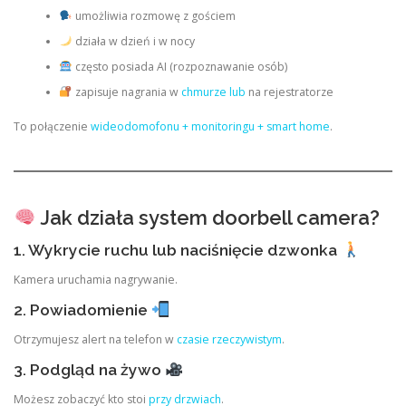
umożliwia rozmowę z gościem
działa w dzień i w nocy
często posiada AI (rozpoznawanie osób)
zapisuje nagrania w
chmurze lub
na rejestratorze
To połączenie
wideodomofonu + monitoringu + smart home
.
Jak działa system doorbell camera?
1. Wykrycie ruchu lub naciśnięcie dzwonka
Kamera uruchamia nagrywanie.
2. Powiadomienie
Otrzymujesz alert na telefon w
czasie rzeczywistym
.
3. Podgląd na żywo
Możesz zobaczyć kto stoi
przy drzwiach
.