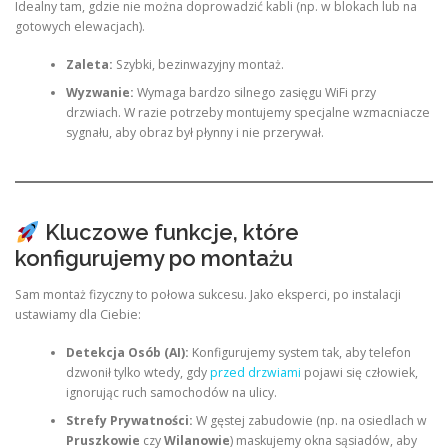
Idealny tam, gdzie nie można doprowadzić kabli (np. w blokach lub na
gotowych elewacjach).
Zaleta:
Szybki, bezinwazyjny montaż.
Wyzwanie:
Wymaga bardzo silnego zasięgu WiFi przy
drzwiach. W razie potrzeby montujemy specjalne wzmacniacze
sygnału, aby obraz był płynny i nie przerywał.
Kluczowe funkcje, które
konfigurujemy po montażu
Sam montaż fizyczny to połowa sukcesu. Jako eksperci, po instalacji
ustawiamy dla Ciebie:
Detekcja Osób (AI):
Konfigurujemy system tak, aby telefon
dzwonił tylko wtedy, gdy
przed drzwiami
pojawi się człowiek,
ignorując ruch samochodów na ulicy.
Strefy Prywatności:
W gęstej zabudowie (np. na osiedlach w
Pruszkowie
czy
Wilanowie
) maskujemy okna sąsiadów, aby