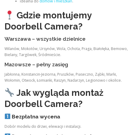
idealna do
domów i mieszkań
.
Gdzie montujemy
Doorbell Camera?
Warszawa – wszystkie dzielnice
Wilanów, Mokotów, Ursynów, Wola, Ochota, Praga, Białołęka, Bemowo,
Bielany, Targówek, Śródmieście.
Mazowsze – pełny zasięg
Jabłonna, Konstancin‑Jeziorna, Pruszków, Piaseczno, Ząbki, Marki,
Wołomin, Otwock, Łomianki, Raszyn, Nadarzyn, Legionowo i okolice.
Jak wygląda montaż
Doorbell Camera?
Bezpłatna wycena
Dobór modelu do drzwi, elewacji i instalacji.