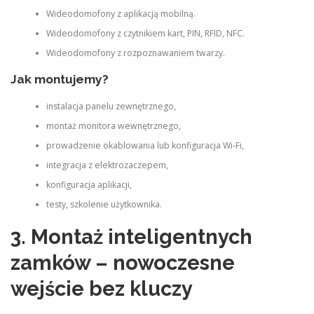
Wideodomofony z aplikacją mobilną.
Wideodomofony z czytnikiem kart, PIN, RFID, NFC.
Wideodomofony z rozpoznawaniem twarzy.
Jak montujemy?
instalacja panelu zewnętrznego,
montaż monitora wewnętrznego,
prowadzenie okablowania lub konfiguracja Wi‑Fi,
integracja z elektrozaczepem,
konfiguracja aplikacji,
testy, szkolenie użytkownika.
3. Montaż inteligentnych
zamków – nowoczesne
wejście bez kluczy