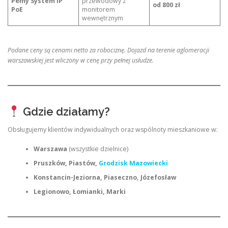
Pełny System IP
przewodowy z
od 800 zł
PoE
monitorem
wewnętrznym
Podane ceny są cenami netto za robociznę. Dojazd na terenie aglomeracji
warszawskiej jest wliczony w cenę przy pełnej usłudze.
Gdzie działamy?
Obsługujemy klientów indywidualnych oraz wspólnoty mieszkaniowe w:
Warszawa
(wszystkie dzielnice)
Pruszków, Piastów,
Grodzisk Mazowiecki
Konstancin-Jeziorna, Piaseczno, Józefosław
Legionowo, Łomianki, Marki