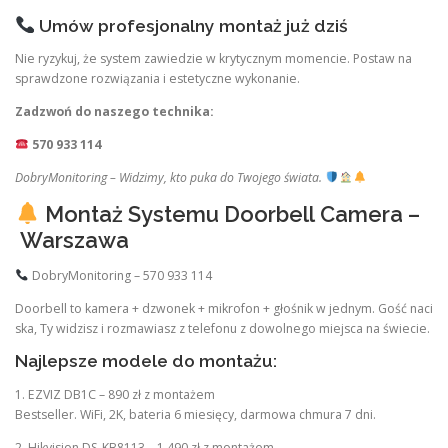
Umów profesjonalny montaż już dziś
Nie ryzykuj, że system zawiedzie w krytycznym momencie. Postaw na
sprawdzone rozwiązania i estetyczne wykonanie.
Zadzwoń do naszego technika:
570 933 114
DobryMonitoring – Widzimy, kto puka do Twojego świata.
Montaż Systemu Doorbell Camera –
Warszawa
DobryMonitoring – 570 933 114
Doorbell to kamera + dzwonek + mikrofon + głośnik w jednym. Gość naci
ska, Ty widzisz i rozmawiasz z telefonu z dowolnego miejsca na świecie.
Najlepsze modele do montażu:
1. EZVIZ DB1C – 890 zł z montażem
Bestseller. WiFi, 2K, bateria 6 miesięcy, darmowa chmura 7 dni.
2. Hikvision DS-KB8113 – 1 490 zł z montażem