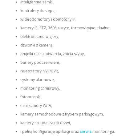
inteligentne zamki,
kontrolery dostępu,
wideodomofony i domofony IP,
kamery IP, PTZ, 360°, ukryte, termowizyjne, dualne,
elektroniczne wizjery,
dzwonki z kamerą,
czujniki ruchu, otwarcia, zbicia szyby,
bariery podczerwieni,
rejestratory NVR/DVR,
systemy alarmowe,
monitoring chmurowy,
fotopułapki,
mini kamery Wi‑Fi,
kamery samochodowe z trybem parkingowym,
kamery na judasza do drzwi,
i pełną konfigurację aplikacji oraz
serwis
monitoringu.