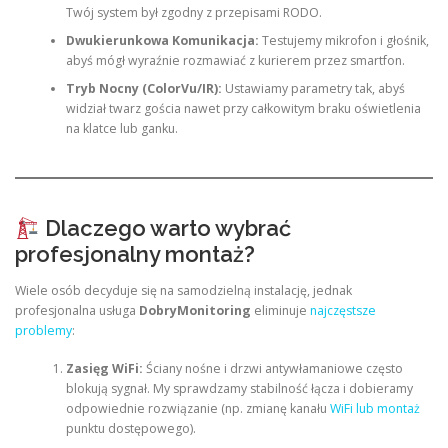
Twój system był zgodny z przepisami RODO.
Dwukierunkowa Komunikacja:
Testujemy mikrofon i głośnik,
abyś mógł wyraźnie rozmawiać z kurierem przez smartfon.
Tryb Nocny (ColorVu/IR):
Ustawiamy parametry tak, abyś
widział twarz gościa nawet przy całkowitym braku oświetlenia
na klatce lub ganku.
Dlaczego warto wybrać
profesjonalny montaż?
Wiele osób decyduje się na samodzielną instalację, jednak
profesjonalna usługa
DobryMonitoring
eliminuje
najczęstsze
problemy
:
Zasięg WiFi:
Ściany nośne i drzwi antywłamaniowe często
blokują sygnał. My sprawdzamy stabilność łącza i dobieramy
odpowiednie rozwiązanie (np. zmianę kanału
WiFi lub montaż
punktu dostępowego).