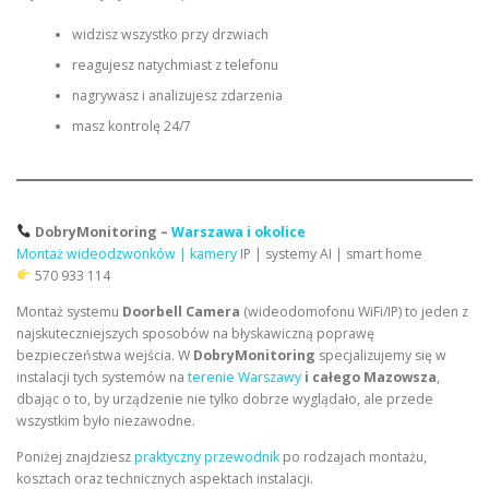
widzisz wszystko przy drzwiach
reagujesz natychmiast z telefonu
nagrywasz i analizujesz zdarzenia
masz kontrolę 24/7
DobryMonitoring –
Warszawa i okolice
Montaż wideodzwonków | kamery
IP | systemy AI | smart home
570 933 114
Montaż systemu
Doorbell Camera
(wideodomofonu WiFi/IP) to jeden z
najskuteczniejszych sposobów na błyskawiczną poprawę
bezpieczeństwa wejścia. W
DobryMonitoring
specjalizujemy się w
instalacji tych systemów na
terenie Warszawy
i całego Mazowsza
,
dbając o to, by urządzenie nie tylko dobrze wyglądało, ale przede
wszystkim było niezawodne.
Poniżej znajdziesz
praktyczny przewodnik
po rodzajach montażu,
kosztach oraz technicznych aspektach instalacji.