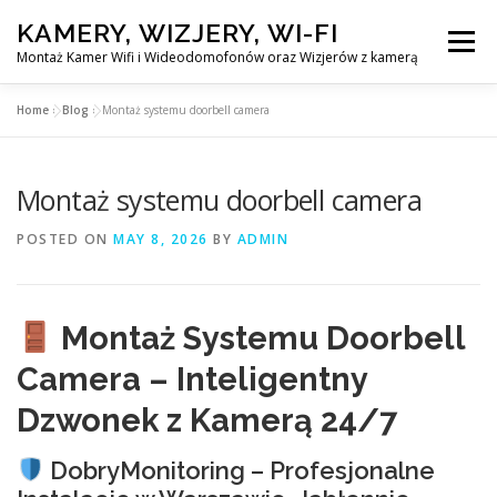
Skip
KAMERY, WIZJERY, WI-FI
to
Menu
content
Montaż Kamer Wifi i Wideodomofonów oraz Wizjerów z kamerą
Home
»
Blog
»
Montaż systemu doorbell camera
GŁÓWNA
MONTAŻ KAMER WIFI W WARSZAWA
Montaż systemu doorbell camera
MONTAŻ WIDEDOMOFONÓW
POSTED ON
MAY 8, 2026
BY
ADMIN
MONTAŻU WIZJERÓW Z KAMERĄ
BLOG
Montaż Systemu Doorbell
EN
Camera – Inteligentny
KONTAKT
Dzwonek z Kamerą 24/7
DobryMonitoring – Profesjonalne