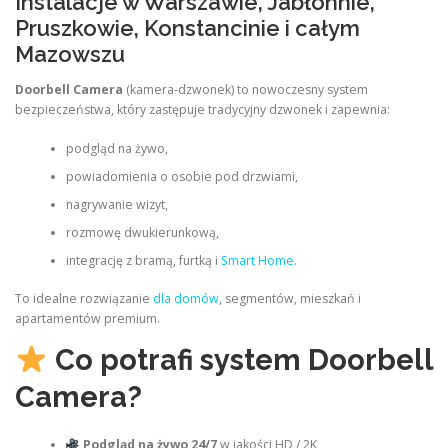
Instalacje w Warszawie, Jabłonnie,
Pruszkowie, Konstancinie i całym
Mazowszu
Doorbell Camera
(kamera‑dzwonek) to nowoczesny system
bezpieczeństwa, który zastępuje tradycyjny dzwonek i zapewnia:
podgląd na żywo,
powiadomienia o osobie pod drzwiami,
nagrywanie wizyt,
rozmowę dwukierunkową,
integrację z bramą, furtką i
Smart Home
.
To idealne rozwiązanie
dla domów
, segmentów, mieszkań i
apartamentów premium.
Co potrafi system Doorbell
Camera?
Podgląd na żywo 24/7
w jakości HD / 2K