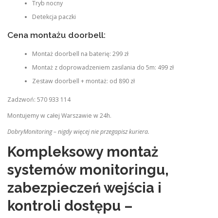
Tryb nocny
Detekcja paczki
Cena montażu doorbell:
Montaż doorbell na baterię: 299 zł
Montaż z doprowadzeniem zasilania do 5m: 499 zł
Zestaw doorbell + montaż: od 890 zł
Zadzwoń: 570 933 114
Montujemy w całej Warszawie w 24h.
DobryMonitoring – nigdy więcej nie przegapisz kuriera.
Kompleksowy montaż
systemów monitoringu,
zabezpieczeń wejścia i
kontroli dostępu –