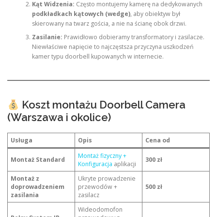
Kąt Widzenia:
Często montujemy kamerę na dedykowanych
podkładkach kątowych (wedge)
, aby obiektyw był
skierowany na twarz gościa, a nie na ścianę obok drzwi.
Zasilanie:
Prawidłowo dobieramy transformatory i zasilacze.
Niewłaściwe napięcie to najczęstsza przyczyna uszkodzeń
kamer typu doorbell kupowanych w internecie.
Koszt montażu Doorbell Camera
(Warszawa i okolice)
Usługa
Opis
Cena od
Montaż fizyczny +
Montaż Standard
300 zł
Konfiguracja
aplikacji
Montaż z
Ukryte prowadzenie
doprowadzeniem
przewodów +
500 zł
zasilania
zasilacz
Wideodomofon