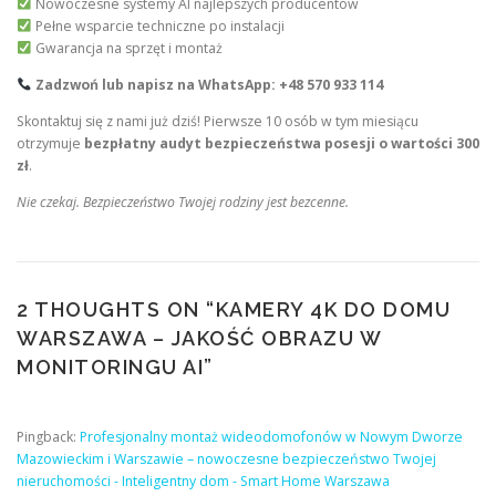
Nowoczesne systemy AI najlepszych producentów
Pełne wsparcie techniczne po instalacji
Gwarancja na sprzęt i montaż
Zadzwoń lub napisz na WhatsApp: +48 570 933 114
Skontaktuj się z nami już dziś! Pierwsze 10 osób w tym miesiącu
otrzymuje
bezpłatny audyt bezpieczeństwa posesji o wartości 300
zł
.
Nie czekaj. Bezpieczeństwo Twojej rodziny jest bezcenne.
2 THOUGHTS ON “
KAMERY 4K DO DOMU
WARSZAWA – JAKOŚĆ OBRAZU W
MONITORINGU AI
”
Pingback:
Profesjonalny montaż wideodomofonów w Nowym Dworze
Mazowieckim i Warszawie – nowoczesne bezpieczeństwo Twojej
nieruchomości - Inteligentny dom - Smart Home Warszawa