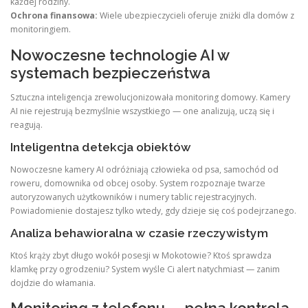
każdej rodziny.
Ochrona finansowa:
Wiele ubezpieczycieli oferuje zniżki dla domów z
monitoringiem.
Nowoczesne technologie AI w
systemach bezpieczeństwa
Sztuczna inteligencja zrewolucjonizowała monitoring domowy. Kamery
AI nie rejestrują bezmyślnie wszystkiego — one analizują, uczą się i
reagują.
Inteligentna detekcja obiektów
Nowoczesne kamery AI odróżniają człowieka od psa, samochód od
roweru, domownika od obcej osoby. System rozpoznaje twarze
autoryzowanych użytkowników i numery tablic rejestracyjnych.
Powiadomienie dostajesz tylko wtedy, gdy dzieje się coś podejrzanego.
Analiza behawioralna w czasie rzeczywistym
Ktoś krąży zbyt długo wokół posesji w Mokotowie? Ktoś sprawdza
klamkę przy ogrodzeniu? System wyśle Ci alert natychmiast — zanim
dojdzie do włamania.