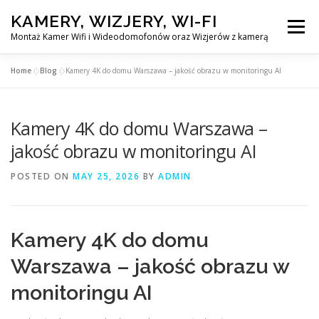
Skip
KAMERY, WIZJERY, WI-FI
to
Menu
content
Montaż Kamer Wifi i Wideodomofonów oraz Wizjerów z kamerą
Home
»
Blog
»
Kamery 4K do domu Warszawa – jakość obrazu w monitoringu AI
GŁÓWNA
MONTAŻ KAMER WIFI W WARSZAWA
Kamery 4K do domu Warszawa –
MONTAŻ WIDEDOMOFONÓW
jakość obrazu w monitoringu AI
POSTED ON
MAY 25, 2026
BY
ADMIN
MONTAŻU WIZJERÓW Z KAMERĄ
BLOG
PL
Kamery 4K do domu
KONTAKT
Warszawa – jakość obrazu w
monitoringu AI