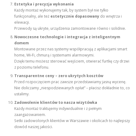
Estetyka i precyzja wykonania
Każdy montaż wykonujemy tak, by system był nie tylko
funkcjonalny, ale też
estetycznie dopasowany
do wnętrza i
elewacji.
Przewody są ukryte, urządzenia zamontowane równo i solidnie.
Nowoczesne technologie i integracja z inteligentnym
domem
Montowane przez nas systemy współpracują z aplikacjami smart
home, Wi-Fi, chmurą i systemami alarmowymi.
Dzięki temu możesz sterować wejściem, otwierać furtkę czy drzwi
z poziomu telefonu.
Transparentne ceny – zero ukrytych kosztów
Przed rozpoczęciem prac zawsze przedstawiamy jasną wycenę.
Nie doliczamy „niespodziewanych opłat” – płacisz dokładnie to, co
ustalimy.
Zadowolenie klientów to nasza wizytówka
Każdy montaż traktujemy indywidualnie i z pełnym
zaangażowaniem.
Setki zadowolonych klientów w Warszawie i okolicach to najlepszy
dowód naszej jakości.