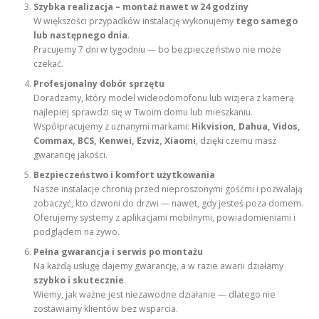
Szybka realizacja – montaż nawet w 24 godziny
W większości przypadków instalację wykonujemy
tego samego
lub następnego dnia
.
Pracujemy 7 dni w tygodniu — bo bezpieczeństwo nie może
czekać.
Profesjonalny dobór sprzętu
Doradzamy, który model wideodomofonu lub wizjera z kamerą
najlepiej sprawdzi się w Twoim domu lub mieszkaniu.
Współpracujemy z uznanymi markami:
Hikvision, Dahua, Vidos,
Commax, BCS, Kenwei, Ezviz, Xiaomi
, dzięki czemu masz
gwarancję jakości.
Bezpieczeństwo i komfort użytkowania
Nasze instalacje chronią przed nieproszonymi gośćmi i pozwalają
zobaczyć, kto dzwoni do drzwi — nawet, gdy jesteś poza domem.
Oferujemy systemy z aplikacjami mobilnymi, powiadomieniami i
podglądem na żywo.
Pełna gwarancja i serwis po montażu
Na każdą usługę dajemy gwarancję, a w razie awarii działamy
szybko i skutecznie
.
Wiemy, jak ważne jest niezawodne działanie — dlatego nie
zostawiamy klientów bez wsparcia.