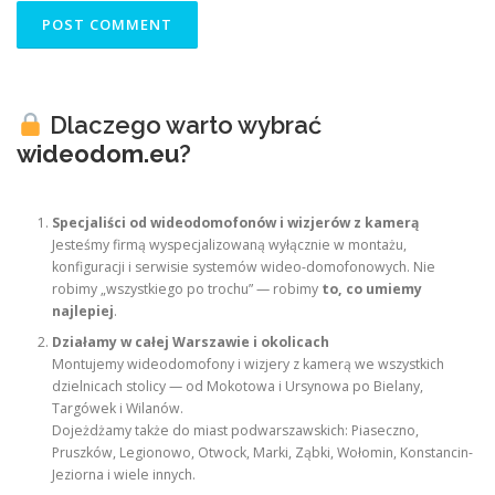
Dlaczego warto wybrać
wideodom.eu
?
Specjaliści od wideodomofonów i wizjerów z kamerą
Jesteśmy firmą wyspecjalizowaną wyłącznie w montażu,
konfiguracji i serwisie systemów wideo-domofonowych. Nie
robimy „wszystkiego po trochu” — robimy
to, co umiemy
najlepiej
.
Działamy w całej Warszawie i okolicach
Montujemy wideodomofony i wizjery z kamerą we wszystkich
dzielnicach stolicy — od Mokotowa i Ursynowa po Bielany,
Targówek i Wilanów.
Dojeżdżamy także do miast podwarszawskich: Piaseczno,
Pruszków, Legionowo, Otwock, Marki, Ząbki, Wołomin, Konstancin-
Jeziorna i wiele innych.