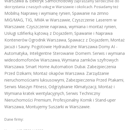
Warszawa & Elektryk Samochodowy
zapraszamy serdecznie do
skorzystania z naszych usług w Warszawie i okolicach. Posiadamy też
Mobilną Naprawę i wymianę rynien
Spawanie na zimno
,
MIG/MAG, TIG, MMA w Warszawie
Czyszczenie Laserem w
,
Warszawie
Czyszczenie naprawa, wymiana i montaż rynien
.
,
Usługi szlifierką kątową z Dojazdem
Spawanie i Naprawa
,
Kontenerów
Ogrodnik Warszawa
Spawacz z Dojazdem
Montaż
,
,
Jacuzi i Sauny
Pogotowie Hydrauliczne Warszawa
Domy AI -
.
Automatyka, Inteligentne Sterowanie Domem
Serwis i wymiana
.
wideodomofonów Warszawa
Wymiana zamków szyfrowych
,
Warszawa
Smart Home Automation Dubai
Zabezpieczenia
.
.
Przed Dzikami
Montaż okapów Warszawa
Zarządzanie
,
.
nieruchomościami luksusowymi
Zabezpieczenia Przed Ptakami
,
,
Serwis Maszyn Fitness
Odgrzybianie Klimatyzacji
Montaż i
,
,
Wymiana kratek wentylacyjnych
Serwis Techniczny
,
Nieruchomości Premium
Profesjonalny Komik i Stand-uper
,
Warszawa
Montujemy Suszarki w Warszawie
,
.
Dane firmy: