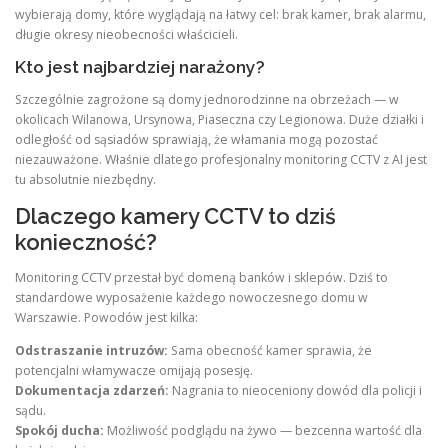
wybierają domy, które wyglądają na łatwy cel: brak kamer, brak alarmu,
długie okresy nieobecności właścicieli.
Kto jest najbardziej narażony?
Szczególnie zagrożone są domy jednorodzinne na obrzeżach — w
okolicach Wilanowa, Ursynowa, Piaseczna czy Legionowa. Duże działki i
odległość od sąsiadów sprawiają, że włamania mogą pozostać
niezauważone. Właśnie dlatego profesjonalny monitoring CCTV z AI jest
tu absolutnie niezbędny.
Dlaczego kamery CCTV to dziś
konieczność?
Monitoring CCTV przestał być domeną banków i sklepów. Dziś to
standardowe wyposażenie każdego nowoczesnego domu w
Warszawie. Powodów jest kilka:
Odstraszanie intruzów:
Sama obecność kamer sprawia, że
potencjalni włamywacze omijają posesję.
Dokumentacja zdarzeń:
Nagrania to nieoceniony dowód dla policji i
sądu.
Spokój ducha:
Możliwość podglądu na żywo — bezcenna wartość dla