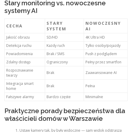
Stary monitoring vs. nowoczesne
systemy AI
STARY
NOWOCZESNY
CECHA
SYSTEM
AI
Jakość obrazu
SD/HD
4K Ultra HD
Detekcja ruchu
Każdy ruch
Tylko osoby/pojazdy
Powiadomienia
Brak / SMS
Push z podglądem
Zdalny dostęp
Ograniczony
Pełny przez smartfon
Rozpoznawanie
Brak
Zaawansowane AI
twarzy
Integracja smart
Brak
Pełna
home
Fałszywe alarmy
Bardzo częste
Minimalne
Praktyczne porady bezpieczeństwa dla
właścicieli domów w Warszawie
Ustaw kamery tak, by były widoczne — sam widok odstrasza