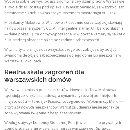
Wyobraź sobie, że wychodzisz z domu na cały dzień pracy w Warszawie,
a Twoje dzieci zostają pod opieką. Czy masz pewność, że wszystko jest
bezpieczne? Dzięki nowoczesnym systemom monitoringu AI — tak.
Mieszkańcy Mokotowie, Wilanowie i Piasecznie coraz częściej stawiają
na nowoczesne systemy CCTV i inteligentne alarmy AI. I bardzo słusznie
— dane pokazują, że domy wyposażone w widoczne kamery są nawet o
60% rzadziej okradane niż te bez żadnych zabezpieczeń.
W tym artykule znajdziesz wszystko, czego potrzebujesz, by podjąć
świadomą decyzję o zabezpieczeniu swojego domu lub mieszkania w
Warszawie i okolicach.
Realna skala zagrożeń dla
warszawskich domów
Warszawa to miasto pełne kontrastów. Nowe osiedla w Mokotowie
sąsiadują ze starszą zabudową, a dynamiczny rozwój podmiejskich
miejscowości — takich jak Piaseczno, Legionowo, Wołomin czy Marki —
przyciąga nowych mieszkańców. Wzrost zaludnienia niesie jednak ze
sobą wyzwania związane z bezpieczeństwem.
Według statystyk Komendy Stołecznej Policji, włamania do prywatnych
domów zdarzają się w całej aglomeracji warszawskiej. Sprawcy