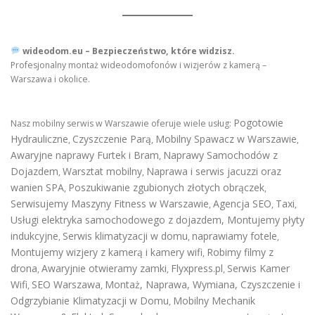
wideodom.eu – Bezpieczeństwo, które widzisz.
Profesjonalny montaż wideodomofonów i wizjerów z kamerą –
Warszawa i okolice.
Pogotowie
Nasz mobilny serwis w Warszawie oferuje wiele usług:
Hydrauliczne
Czyszczenie Parą
Mobilny Spawacz w Warszawie
,
,
,
Awaryjne naprawy Furtek i Bram
Naprawy Samochodów z
,
Dojazdem
Warsztat mobilny
Naprawa i serwis jacuzzi oraz
,
,
wanien SPA
Poszukiwanie zgubionych złotych obrączek
,
,
Serwisujemy Maszyny Fitness w Warszawie
Agencja SEO
Taxi
,
,
,
Usługi elektryka samochodowego z dojazdem
,
Montujemy płyty
indukcyjne
Serwis klimatyzacji w domu
naprawiamy fotele
,
,
,
Montujemy wizjery z kamerą i kamery wifi
Robimy filmy z
,
drona
Awaryjnie otwieramy zamki
Flyxpress.pl
Serwis Kamer
,
,
,
Wifi
SEO Warszawa
Montaż, Naprawa, Wymiana, Czyszczenie i
,
,
Odgrzybianie Klimatyzacji w Domu
Mobilny Mechanik
,