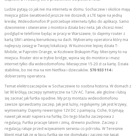
Ludzie pytają co jak nie ma internetu w domu. Sochaczew i okolice mają
miejsca gdzie światłowód jeszcze nie doszedł, a LTE łapie na jedną
kreskę. Wideodomofon IP potrzebuje internetu tylko do aplikacji. Samo
dzwonienie i otwieranie z monitora działa bez neta. Jak chcesz mieć
podgląd w telefonie będąc w pracy w Warszawie, to dajemy router z
kartą SIM i anteną kierunkową na dach. Wybieramy operatora który ma
najlepszy zasięg w Twojej lokalizacji. W Kuznocinie lepiej działa T-
Mobile, w Paprotni Orange, w Kozłowie Biskupim Play. Mierzymy to na
miejscu. Router stoi w trybie bridge, wpina się do monitora i masz
internet tylko dla wideodomofonu. Miesięcznie 15-20 zł za kartę. Działa
stabilnie, bo nie ma na nim Netflixa i dzieciaków.
570 933 114
i
dobierzemy operatora.
Temat elektrozaczepów w Sochaczewie to osobna historia. W domach z
lat 90 królują zaczepy symetryczne na 12V AC. Tanie, ale głośne i lubią
się zacinać jak furtka opadnie. My przy montażu wideodomofonu
zawsze sprawdzamy zaczep. Jak jest luźny, regulujemy. Jak jest krzywy,
wymieniamy. Dajemy rewersyjne 12V DC z pamięcią. Ciche, trzymają
nawet jak wiatr napiera na furtkę. Do tego blacha zaczepowa z
regulacją. Furtka pracuje latem i zimą, drewno puchnie. Zaczep z
regulacją ratuje przed wzywaniem serwisu co pół roku. W Teresinie
klient miał tak że w lipcu furtka się nie domykała i zaczep nie łapał.