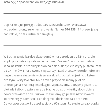
instalację dopasowaną do Twojego budynku.
Daję Ci kolejną porcję treści. Cały czas Sochaczew, Warszawa,
wideodomofony, zero numerowania. Numer
570 933 114
przewija się
naturalnie, bo tak ludzie zapamiętują.
W Sochaczewie bardzo dużo domów ma ogrodzenia z klinkieru, ale
słupki przy furtce są zalewane betonem “na oko” i w środku zostaje
kanał na kable o średnicy ledwo na palec. Kiedyś elektrycy puszczali tam
DY 2×1 i mówili “na dzwonek wystarczy”. Dziś chcesz wideodomofon IP i
nagle okazuje się że nie wciągniesz skrętki, bo zakręt jest pod kątem
prostym i wszystko stoi. My na takie przypadki mamy pilot do
przeciągania z kamerą inspekcyjną. Wpuszczamy, patrzymy gdzie jest
blokada i albo rozwiercamy delikatnie od strony furtki, albo robimy
nowy przewiert z boku słupka i maskujemy go puszką natynkową w
kolorze cegły. Klient z ul. Licealnej miał dokładnie taki problem.
Deweloper zostawił peszel zagięty o 90 stopni. Rozkucie całego słupka