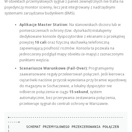
W obiektach przemysłowych sygnał z paneli zewnętrznych nie trafia na
pojedynczy monitor ścienny, lecz jest integrowany z nadrzędnymi
systemami zarządzania budynkiem (BMS).
Aplikacje Master Station:
Na stanowiskach dozoru lub w
pomieszczeniach ochrony (tzw. dyżurkach) instalujemy
dedykowane konsole dyspozytorskie z ekranami o przekątnej
powyżej
10 cali
oraz fizyczną słuchawką telefoniczną
zapewniającą poufność rozmów. Konsola ta pozwala na
jednoczesny podgląd mapy obiektu (e-mapy) z zaznaczonymi
punktami wejścia.
Scenariusze Warunkowe (Fail-Over):
Programujemy
zaawansowane reguły przekierowań połączeń. Jeśli kierowca
ciężarówki naciśnie przycisk wywołania przy bramie wjazdowej
do magazynu w Sochaczewie, a lokalny dyspozytor nie
odbierze połączenia w ciągu
15 sekund
, system
automatycznie, bez przerywania zestawiania połączenia,
przekieruje sygnał do centrali ochrony w Warszawie.
+-------------------------------------------------------
-----+

|        SCHEMAT PRZEMYSŁOWEGO PRZEKIEROWANIA POŁĄCZEŃ        
|
