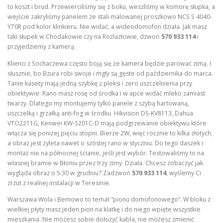
to koszt i brud. Przewierciliśmy się z boku, weszliśmy w komorę słupka, a
wejście zakryliśmy panelem ze stali malowanej proszkowo NCS S 4040-
Y70R pod kolor klinkieru. Nie widać, a wideodomofon działa. Jak masz
taki słupek w Chodakowie czy na Rozlazłowie, dzwoń
570 933 114
i
przyjedziemy z kamerą.
Klienci z Sochaczewa często boją się że kamera będzie parować zimą. I
słusznie, bo Bzura robi swoje i mgły są gęste od października do marca.
Tanie kasety mają jedną szybkę z pleksi i zero uszczelnienia przy
obiektywie. Rano masz rosę od środka i w apce widać mleko zamiast
twarzy. Dlatego my montujemy tylko panele z szybą hartowaną,
uszczelką i grzałką anti-fog w środku. Hikvision DS-KV8113, Dahua
VTO2211G, Kenwei KW-S201C-D mają podgrzewanie obiektywu które
włącza się poniżej pięciu stopni. Bierze 2W, więc rocznie to kilka złotych,
a obraz jest żyleta nawet o szóstej rano w styczniu. Do tego daszek i
montaż nie na północnej ścianie, jeśli jest wybór. Testowaliśmy to na
własnej bramie w Błoniu przez trzy zimy. Działa. Chcesz zobaczyć jak
wygląda obraz o 5:30 w grudniu? Zadzwoń
570 933 114
, wyślemy Ci
zrzut z realnej instalacji w Teresinie.
Warszawa Wola i Bemowo to temat “pionu domofonowego”. W bloku z
wielkiej płyty masz jeden pion na klatkę i do niego wpięte wszystkie
mieszkania. Nie możesz sobie dołożyć kabla, nie możesz zmienić