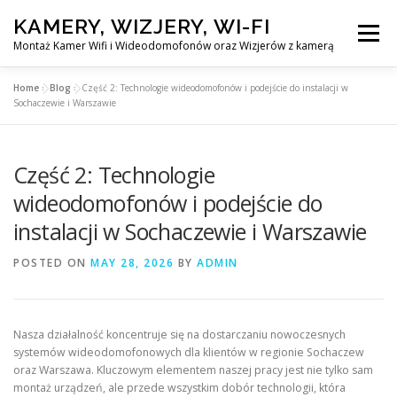
Skip
KAMERY, WIZJERY, WI-FI
to
Menu
content
Montaż Kamer Wifi i Wideodomofonów oraz Wizjerów z kamerą
Home
»
Blog
»
Część 2: Technologie wideodomofonów i podejście do instalacji w
GŁÓWNA
MONTAŻ KAMER WIFI W WARSZAWA
Sochaczewie i Warszawie
Część 2: Technologie
MONTAŻ WIDEDOMOFONÓW
wideodomofonów i podejście do
instalacji w Sochaczewie i Warszawie
MONTAŻU WIZJERÓW Z KAMERĄ
BLOG
POSTED ON
MAY 28, 2026
BY
ADMIN
PL
KONTAKT
Nasza działalność koncentruje się na dostarczaniu nowoczesnych
systemów wideodomofonowych dla klientów w regionie Sochaczew
oraz Warszawa. Kluczowym elementem naszej pracy jest nie tylko sam
montaż urządzeń, ale przede wszystkim dobór technologii, która