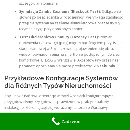
szczegóły anatomiczne.
Symulacja Zaniku Zasilania (Blackout Test):
Odłączenie
głównego bezpiecznika w rozdzielnicy i weryfikacja stabilności
przejścia systemu na zasilanie akumulatorowe oraz testy siły
trzymania rygli przy obniżonym napięciu.
Test Obciążeniowy Chmury (Latency Test):
Pomiar
opóźnienia czasowego (ping) między naciśnięciem przycisku na
stacji bramowej w Sochaczewie a pojawieniem się obrazu
wideo i powiadomienia na smartfonie podłączonym do sieci
komórkowej LTE/5G w Warszawie. Akceptowalny przez nas
parametr opóźnienia nie może przekraczać
2.5 sekundy
.
Przykładowe Konfiguracje Systemów
dla Różnych Typów Nieruchomości
Aby ułatwić Państwu orientację w możliwościach konfiguracyjnych,
przygotowaliśmy trzy gotowe, sprawdzone w praktyce pakiety
instalacyjne, które najczęściej wdrażamy na terenie Warszawy i
Sochaczewa.
Zadzwoń
Pakiet: “Bezpieczny Dom Jednorodzinny”
(Standard IP-PoE)