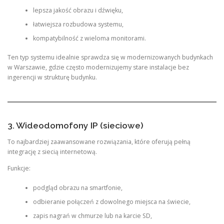
lepsza jakość obrazu i dźwięku,
łatwiejsza rozbudowa systemu,
kompatybilność z wieloma monitorami.
Ten typ systemu idealnie sprawdza się w modernizowanych budynkach
w Warszawie, gdzie często modernizujemy stare instalacje bez
ingerencji w strukturę budynku.
3. Wideodomofony IP (sieciowe)
To najbardziej zaawansowane rozwiązania, które oferują pełną
integrację z siecią internetową.
Funkcje:
podgląd obrazu na smartfonie,
odbieranie połączeń z dowolnego miejsca na świecie,
zapis nagrań w chmurze lub na karcie SD,