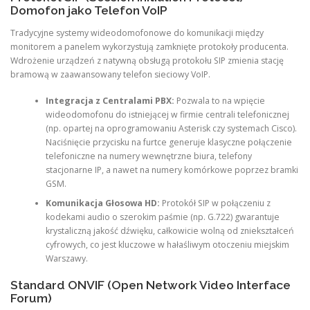
Domofon jako Telefon VoIP
Tradycyjne systemy wideodomofonowe do komunikacji między
monitorem a panelem wykorzystują zamknięte protokoły producenta.
Wdrożenie urządzeń z natywną obsługą protokołu SIP zmienia stację
bramową w zaawansowany telefon sieciowy VoIP.
Integracja z Centralami PBX:
Pozwala to na wpięcie
wideodomofonu do istniejącej w firmie centrali telefonicznej
(np. opartej na oprogramowaniu Asterisk czy systemach Cisco).
Naciśnięcie przycisku na furtce generuje klasyczne połączenie
telefoniczne na numery wewnętrzne biura, telefony
stacjonarne IP, a nawet na numery komórkowe poprzez bramki
GSM.
Komunikacja Głosowa HD:
Protokół SIP w połączeniu z
kodekami audio o szerokim paśmie (np. G.722) gwarantuje
krystaliczną jakość dźwięku, całkowicie wolną od zniekształceń
cyfrowych, co jest kluczowe w hałaśliwym otoczeniu miejskim
Warszawy.
Standard ONVIF (Open Network Video Interface
Forum)