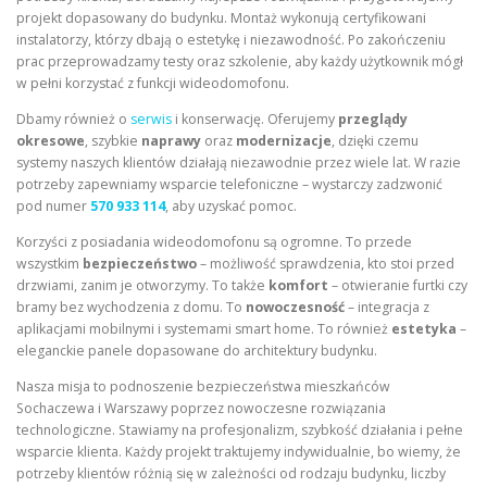
projekt dopasowany do budynku. Montaż wykonują certyfikowani
instalatorzy, którzy dbają o estetykę i niezawodność. Po zakończeniu
prac przeprowadzamy testy oraz szkolenie, aby każdy użytkownik mógł
w pełni korzystać z funkcji wideodomofonu.
Dbamy również o
serwis
i konserwację. Oferujemy
przeglądy
okresowe
, szybkie
naprawy
oraz
modernizacje
, dzięki czemu
systemy naszych klientów działają niezawodnie przez wiele lat. W razie
potrzeby zapewniamy wsparcie telefoniczne – wystarczy zadzwonić
pod numer
570 933 114
, aby uzyskać pomoc.
Korzyści z posiadania wideodomofonu są ogromne. To przede
wszystkim
bezpieczeństwo
– możliwość sprawdzenia, kto stoi przed
drzwiami, zanim je otworzymy. To także
komfort
– otwieranie furtki czy
bramy bez wychodzenia z domu. To
nowoczesność
– integracja z
aplikacjami mobilnymi i systemami smart home. To również
estetyka
–
eleganckie panele dopasowane do architektury budynku.
Nasza misja to podnoszenie bezpieczeństwa mieszkańców
Sochaczewa i Warszawy poprzez nowoczesne rozwiązania
technologiczne. Stawiamy na profesjonalizm, szybkość działania i pełne
wsparcie klienta. Każdy projekt traktujemy indywidualnie, bo wiemy, że
potrzeby klientów różnią się w zależności od rodzaju budynku, liczby