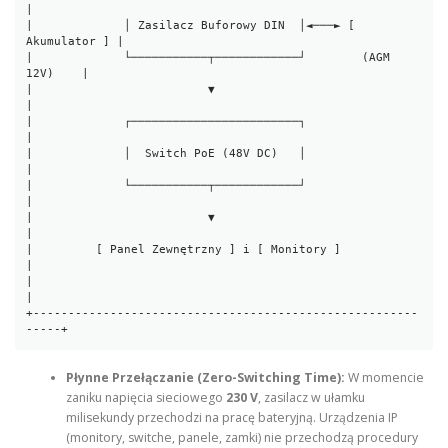
|

|             │ Zasilacz Buforowy DIN  │◄───► [ 
Akumulator ] |

|             └───────────┬────────────┘        (AGM 
12V)    |

|                         ▼                                  
|

|             ┌────────────────────────┐                     
|

|             │  Switch PoE (48V DC)   │                     
|

|             └───────────┬────────────┘                     
|

|                         ▼                                  
|

|         [ Panel Zewnętrzny ] i [ Monitory ]                
|

|                                                            
|

+-------------------------------------------------------
Płynne Przełączanie (Zero-Switching Time):
W momencie
zaniku napięcia sieciowego
230 V
, zasilacz w ułamku
milisekundy przechodzi na pracę bateryjną. Urządzenia IP
(monitory, switche, panele, zamki) nie przechodzą procedury