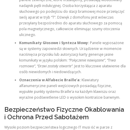
nadajnik pętli indukcyjnej. Osoba korzystająca z aparatu
słuchowego po podejściu do stacji bramowej może przełączyć
swój aparat w tryb “T”. Dźwięk z domofonu jest wówczas
przesyłany bezpośrednio do aparatu słuchowego za pomocą
pola magnetycznego, całkowicie eliminując szumy otoczenia
ulicznego.
Komunikaty Głosowe i Synteza Mowy:
Panele wyposażone
są w systemy zapowiedzi słownych. Urządzenie w momencie
naciśnięcia przycisku lub autoryzacji karty generuje jasne
komunikaty w języku polskim:
“Połączenie nawiązane”
,
“Trwa
rozmowa”
,
“Drzwi zostały otwarte”
. Jest to kluczowe ułatwienie dla
osób niewidomych i niedowidzących.
Oznaczenia w Alfabecie Braille’a:
Klawiatury
alfanumeryczne paneli wejściowych posiadają fizyczne,
wypukłe punkty systemu Braille’a na każdym klawiszu oraz
wyraźne podświetlenie LED o wysokim kontraście barwnym.
Bezpieczeństwo Fizyczne Okablowania
i Ochrona Przed Sabotażem
Wysoki poziom bezpieczeństwa logicznego IT musi iść w parze z