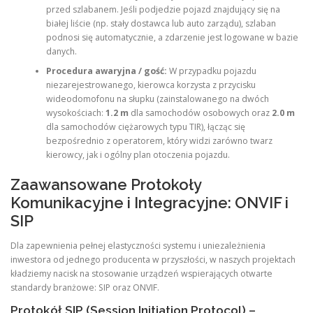
przed szlabanem. Jeśli podjedzie pojazd znajdujący się na
białej liście (np. stały dostawca lub auto zarządu), szlaban
podnosi się automatycznie, a zdarzenie jest logowane w bazie
danych.
Procedura awaryjna / gość:
W przypadku pojazdu
niezarejestrowanego, kierowca korzysta z przycisku
wideodomofonu na słupku (zainstalowanego na dwóch
wysokościach:
1.2 m
dla samochodów osobowych oraz
2.0 m
dla samochodów ciężarowych typu TIR), łącząc się
bezpośrednio z operatorem, który widzi zarówno twarz
kierowcy, jak i ogólny plan otoczenia pojazdu.
Zaawansowane Protokoły
Komunikacyjne i Integracyjne: ONVIF i
SIP
Dla zapewnienia pełnej elastyczności systemu i uniezależnienia
inwestora od jednego producenta w przyszłości, w naszych projektach
kładziemy nacisk na stosowanie urządzeń wspierających otwarte
standardy branżowe: SIP oraz ONVIF.
Protokół SIP (Session Initiation Protocol) –