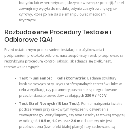
budynku lub w hermetycznej skrzynce wewnątrz posesji). Panel
zewnętrzny wysyła do modułu jedynie zaszyfrowany sygnał
cyfrowy, którego nie da się zmanipulować metodami
fizycznymi.
Rozbudowane Procedury Testowe i
Odbiorowe (QA)
Przed ostatecznym przekazaniem instalacji do użytkowania i
podpisaniem protokołu odbioru, nasz zespół inżynierski przeprowadza
restrykcyjną procedurę kontroli jakości, składającą się z kilkunastu
testów walidacyjnych:
Test Tłumienności i Reflektometria:
Badanie struktury
kabli sieciowych przy użyciu profesjonalnych testerów Fluke w
celu weryfikacji, czy parametry pasma nie są degradowane
przez bliskość przewodów zasilających
230 V / 400 V
.
Test Stref Nocnych (IR Lux Test):
Pomiar natężenia światła
podczerwieni przy całkowitym wyłączeniu oświetlenia
zewnętrznego. Weryfikujemy, czy twarz osoby testowej stojącej
w odległości
0.5 m
,
1.0 m
oraz
2.0 m
od kamery nie jest
prześwietlona (tzw. efekt białej plamy) i czy zachowane są