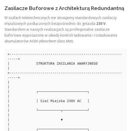
Zasilacze Buforowe z Architekturą Redundantną
W szafach teletechnicznych nie stosujemy standardowych zasilaczy
impulsowych podłączonych bezpośrednio do gniazda
230 V
.
Standardem w naszych realizacjach są profesjonalne zasilacze
buforowe wyposażone w układy kontroli ładowania i rozładowania
akumulatorów AGM (
Absorbent Glass Mat
).
+-------------------------------------------------------
-----+

|             STRUKTURA ZASILANIA AWARYJNEGO                 
|

+-------------------------------------------------------
-----+

|                                                            
|

|             ┌────────────────────────┐                     
|

|             │ Sieć Miejska 230V AC   │                     
|

|             └───────────┬────────────┘                     
|

|                         ▼                                  
|

|             ┌────────────────────────┐                     