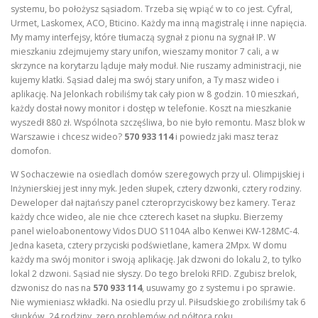
systemu, bo położysz sąsiadom. Trzeba się wpiąć w to co jest. Cyfral,
Urmet, Laskomex, ACO, Bticino. Każdy ma inną magistralę i inne napięcia.
My mamy interfejsy, które tłumaczą sygnał z pionu na sygnał IP. W
mieszkaniu zdejmujemy stary unifon, wieszamy monitor 7 cali, a w
skrzynce na korytarzu ląduje mały moduł. Nie ruszamy administracji, nie
kujemy klatki. Sąsiad dalej ma swój stary unifon, a Ty masz wideo i
aplikację. Na Jelonkach robiliśmy tak cały pion w 8 godzin. 10 mieszkań,
każdy dostał nowy monitor i dostęp w telefonie. Koszt na mieszkanie
wyszedł 880 zł. Wspólnota szczęśliwa, bo nie było remontu. Masz blok w
Warszawie i chcesz wideo?
570 933 114
i powiedz jaki masz teraz
domofon.
W Sochaczewie na osiedlach domów szeregowych przy ul. Olimpijskiej i
Inżynierskiej jest inny myk. Jeden słupek, cztery dzwonki, cztery rodziny.
Deweloper dał najtańszy panel czteroprzyciskowy bez kamery. Teraz
każdy chce wideo, ale nie chce czterech kaset na słupku. Bierzemy
panel wieloabonentowy Vidos DUO S1104A albo Kenwei KW-128MC-4.
Jedna kaseta, cztery przyciski podświetlane, kamera 2Mpx. W domu
każdy ma swój monitor i swoją aplikację. Jak dzwoni do lokalu 2, to tylko
lokal 2 dzwoni. Sąsiad nie słyszy. Do tego breloki RFID. Zgubisz brelok,
dzwonisz do nas na
570 933 114
, usuwamy go z systemu i po sprawie.
Nie wymieniasz wkładki. Na osiedlu przy ul. Piłsudskiego zrobiliśmy tak 6
słupków. 24 rodziny, zero problemów od półtora roku.