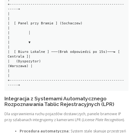
+-------------------------------------------------------
-----+

|                                                            
|

|  [ Panel przy Bramie ] (Sochaczew)                         
|

|         │                                                  
|

|         ▼                                                  
|

|  [ Biuro Lokalne ] ───(Brak odpowiedzi po 15s)───► [ 
Centrala ]|

|   (Dyspozytor)                                     
(Warszawa) |

|                                                            
|

+-------------------------------------------------------
Integracja z Systemami Automatycznego
Rozpoznawania Tablic Rejestracyjnych (LPR)
Dla usprawnienia ruchu pojazdów dostawczych, panele bramowe IP
przy szlabanach integrujemy z kamerami LPR (
License Plate Recognition
).
Procedura automatyczna:
System stale skanuje przestrzeń