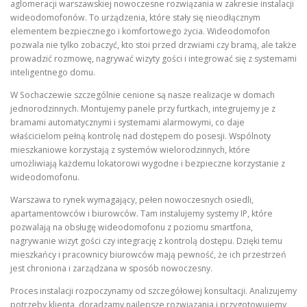
aglomeracji warszawskiej nowoczesne rozwiązania w zakresie instalacji
wideodomofonów. To urządzenia, które stały się nieodłącznym
elementem bezpiecznego i komfortowego życia. Wideodomofon
pozwala nie tylko zobaczyć, kto stoi przed drzwiami czy bramą, ale także
prowadzić rozmowę, nagrywać wizyty gości i integrować się z systemami
inteligentnego domu.
W Sochaczewie szczególnie cenione są nasze realizacje w domach
jednorodzinnych. Montujemy panele przy furtkach, integrujemy je z
bramami automatycznymi i systemami alarmowymi, co daje
właścicielom pełną kontrolę nad dostępem do posesji. Wspólnoty
mieszkaniowe korzystają z systemów wielorodzinnych, które
umożliwiają każdemu lokatorowi wygodne i bezpieczne korzystanie z
wideodomofonu.
Warszawa to rynek wymagający, pełen nowoczesnych osiedli,
apartamentowców i biurowców. Tam instalujemy systemy IP, które
pozwalają na obsługę wideodomofonu z poziomu smartfona,
nagrywanie wizyt gości czy integrację z kontrolą dostępu. Dzięki temu
mieszkańcy i pracownicy biurowców mają pewność, że ich przestrzeń
jest chroniona i zarządzana w sposób nowoczesny.
Proces instalacji rozpoczynamy od szczegółowej konsultacji. Analizujemy
potrzeby klienta, doradzamy najlepsze rozwiązania i przygotowujemy