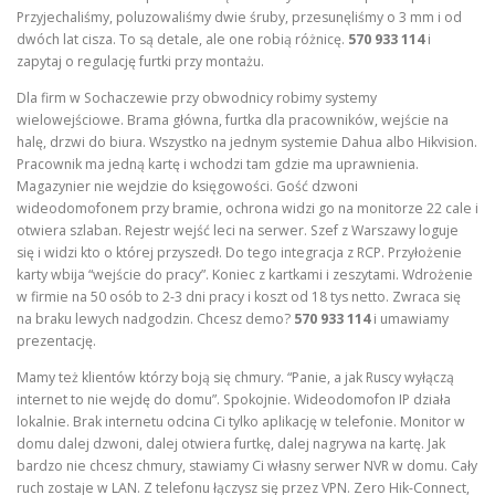
Przyjechaliśmy, poluzowaliśmy dwie śruby, przesunęliśmy o 3 mm i od
dwóch lat cisza. To są detale, ale one robią różnicę.
570 933 114
i
zapytaj o regulację furtki przy montażu.
Dla firm w Sochaczewie przy obwodnicy robimy systemy
wielowejściowe. Brama główna, furtka dla pracowników, wejście na
halę, drzwi do biura. Wszystko na jednym systemie Dahua albo Hikvision.
Pracownik ma jedną kartę i wchodzi tam gdzie ma uprawnienia.
Magazynier nie wejdzie do księgowości. Gość dzwoni
wideodomofonem przy bramie, ochrona widzi go na monitorze 22 cale i
otwiera szlaban. Rejestr wejść leci na serwer. Szef z Warszawy loguje
się i widzi kto o której przyszedł. Do tego integracja z RCP. Przyłożenie
karty wbija “wejście do pracy”. Koniec z kartkami i zeszytami. Wdrożenie
w firmie na 50 osób to 2-3 dni pracy i koszt od 18 tys netto. Zwraca się
na braku lewych nadgodzin. Chcesz demo?
570 933 114
i umawiamy
prezentację.
Mamy też klientów którzy boją się chmury. “Panie, a jak Ruscy wyłączą
internet to nie wejdę do domu”. Spokojnie. Wideodomofon IP działa
lokalnie. Brak internetu odcina Ci tylko aplikację w telefonie. Monitor w
domu dalej dzwoni, dalej otwiera furtkę, dalej nagrywa na kartę. Jak
bardzo nie chcesz chmury, stawiamy Ci własny serwer NVR w domu. Cały
ruch zostaje w LAN. Z telefonu łączysz się przez VPN. Zero Hik-Connect,