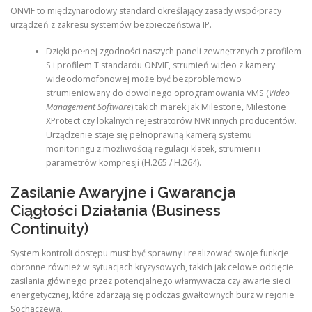
ONVIF to międzynarodowy standard określający zasady współpracy
urządzeń z zakresu systemów bezpieczeństwa IP.
Dzięki pełnej zgodności naszych paneli zewnętrznych z profilem
S i profilem T standardu ONVIF, strumień wideo z kamery
wideodomofonowej może być bezproblemowo
strumieniowany do dowolnego oprogramowania VMS (
Video
Management Software
) takich marek jak Milestone, Milestone
XProtect czy lokalnych rejestratorów NVR innych producentów.
Urządzenie staje się pełnoprawną kamerą systemu
monitoringu z możliwością regulacji klatek, strumieni i
parametrów kompresji (H.265 / H.264).
Zasilanie Awaryjne i Gwarancja
Ciągłości Działania (Business
Continuity)
System kontroli dostępu must być sprawny i realizować swoje funkcje
obronne również w sytuacjach kryzysowych, takich jak celowe odcięcie
zasilania głównego przez potencjalnego włamywacza czy awarie sieci
energetycznej, które zdarzają się podczas gwałtownych burz w rejonie
Sochaczewa.