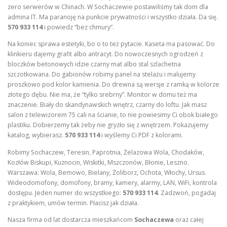
zero serwerów w Chinach. W Sochaczewie postawiliśmy tak dom dla
admina IT. Ma paranoję na punkcie prywatności i wszystko działa. Da się.
570 933 114
i powiedz “bez chmury”.
Na koniec sprawa estetyki, bo o to też pytacie. Kaseta ma pasować. Do
klinkieru dajemy grafit albo antracyt. Do nowoczesnych ogrodzeń z
bloczków betonowych idzie czarny mat albo stal szlachetna
szczotkowana. Do gabionów robimy panel na stelażu i malujemy
proszkowo pod kolor kamienia. Do drewna są wersje z ramką w kolorze
złotego dębu. Nie ma, że “tylko srebrny”. Monitor w domu też ma
znaczenie. Biały do skandynawskich wnętrz, czarny do loftu. Jak masz
salon z telewizorem 75 cali na ścianie, to nie powiesimy Ci obok białego
plastiku. Dobierzemy tak żeby nie gryzło się z wnętrzem. Pokazujemy
katalog, wybierasz.
570 933 114
i wyślemy Ci PDF z kolorami.
Robimy Sochaczew, Teresin, Paprotnia, Żelazowa Wola, Chodaków,
Kozłów Biskupi, Kuznocin, Wiskitki, Mszczonów, Błonie, Leszno.
Warszawa: Wola, Bemowo, Bielany, Żoliborz, Ochota, Włochy, Ursus.
Wideodomofony, domofony, bramy, kamery, alarmy, LAN, WiFi, kontrola
dostępu. Jeden numer do wszystkiego:
570 933 114
. Zadzwoń, pogadaj
z praktykiem, umów termin. Płacisz jak działa.
Nasza firma od lat dostarcza mieszkańcom
Sochaczewa
oraz całej