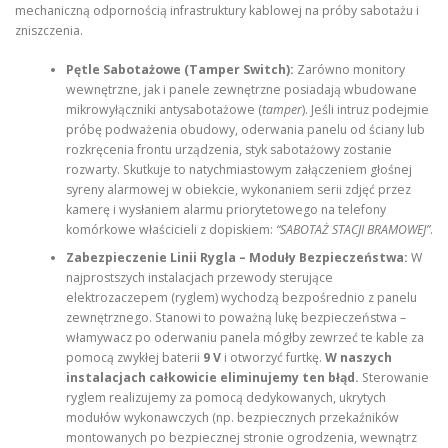
mechaniczną odpornością infrastruktury kablowej na próby sabotażu i
zniszczenia.
Pętle Sabotażowe (Tamper Switch):
Zarówno monitory
wewnętrzne, jak i panele zewnętrzne posiadają wbudowane
mikrowyłączniki antysabotażowe (
tamper
). Jeśli intruz podejmie
próbę podważenia obudowy, oderwania panelu od ściany lub
rozkręcenia frontu urządzenia, styk sabotażowy zostanie
rozwarty. Skutkuje to natychmiastowym załączeniem głośnej
syreny alarmowej w obiekcie, wykonaniem serii zdjęć przez
kamerę i wysłaniem alarmu priorytetowego na telefony
komórkowe właścicieli z dopiskiem:
“SABOTAŻ STACJI BRAMOWEJ”
.
Zabezpieczenie Linii Rygla – Moduły Bezpieczeństwa:
W
najprostszych instalacjach przewody sterujące
elektrozaczepem (ryglem) wychodzą bezpośrednio z panelu
zewnętrznego. Stanowi to poważną lukę bezpieczeństwa –
włamywacz po oderwaniu panela mógłby zewrzeć te kable za
pomocą zwykłej baterii
9 V
i otworzyć furtkę.
W naszych
instalacjach całkowicie eliminujemy ten błąd.
Sterowanie
ryglem realizujemy za pomocą dedykowanych, ukrytych
modułów wykonawczych (np. bezpiecznych przekaźników
montowanych po bezpiecznej stronie ogrodzenia, wewnątrz