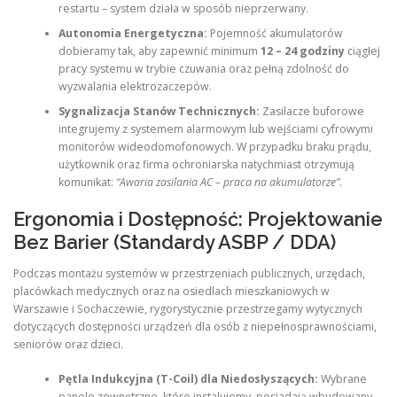
restartu – system działa w sposób nieprzerwany.
Autonomia Energetyczna:
Pojemność akumulatorów
dobieramy tak, aby zapewnić minimum
12 – 24 godziny
ciągłej
pracy systemu w trybie czuwania oraz pełną zdolność do
wyzwalania elektrozaczepów.
Sygnalizacja Stanów Technicznych:
Zasilacze buforowe
integrujemy z systemem alarmowym lub wejściami cyfrowymi
monitorów wideodomofonowych. W przypadku braku prądu,
użytkownik oraz firma ochroniarska natychmiast otrzymują
komunikat:
“Awaria zasilania AC – praca na akumulatorze”
.
Ergonomia i Dostępność: Projektowanie
Bez Barier (Standardy ASBP / DDA)
Podczas montażu systemów w przestrzeniach publicznych, urzędach,
placówkach medycznych oraz na osiedlach mieszkaniowych w
Warszawie i Sochaczewie, rygorystycznie przestrzegamy wytycznych
dotyczących dostępności urządzeń dla osób z niepełnosprawnościami,
seniorów oraz dzieci.
Pętla Indukcyjna (T-Coil) dla Niedosłyszących:
Wybrane
panele zewnętrzne, które instalujemy, posiadają wbudowany