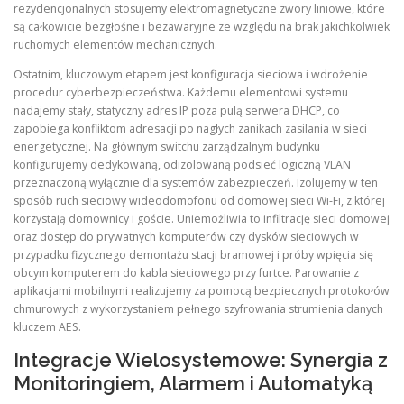
rezydencjonalnych stosujemy elektromagnetyczne zwory liniowe, które
są całkowicie bezgłośne i bezawaryjne ze względu na brak jakichkolwiek
ruchomych elementów mechanicznych.
Ostatnim, kluczowym etapem jest konfiguracja sieciowa i wdrożenie
procedur cyberbezpieczeństwa. Każdemu elementowi systemu
nadajemy stały, statyczny adres IP poza pulą serwera DHCP, co
zapobiega konfliktom adresacji po nagłych zanikach zasilania w sieci
energetycznej. Na głównym switchu zarządzalnym budynku
konfigurujemy dedykowaną, odizolowaną podsieć logiczną VLAN
przeznaczoną wyłącznie dla systemów zabezpieczeń. Izolujemy w ten
sposób ruch sieciowy wideodomofonu od domowej sieci Wi-Fi, z której
korzystają domownicy i goście. Uniemożliwia to infiltrację sieci domowej
oraz dostęp do prywatnych komputerów czy dysków sieciowych w
przypadku fizycznego demontażu stacji bramowej i próby wpięcia się
obcym komputerem do kabla sieciowego przy furtce. Parowanie z
aplikacjami mobilnymi realizujemy za pomocą bezpiecznych protokołów
chmurowych z wykorzystaniem pełnego szyfrowania strumienia danych
kluczem AES.
Integracje Wielosystemowe: Synergia z
Monitoringiem, Alarmem i Automatyką