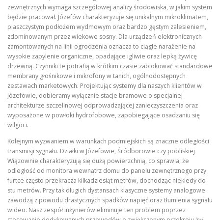
zewnętrznych wymaga szczegółowej analizy środowiska, w jakim system
będzie pracował. Józefów charakteryzuje się unikalnym mikroklimatem,
piaszczystym podłożem wydmowym oraz bardzo gęstym zalesieniem,
zdominowanym przez wiekowe sosny. Dla urządzeń elektronicznych
zamontowanych na linii ogrodzenia oznacza to ciągłe narażenie na
wysokie zapylenie organiczne, opadające igliwie oraz lepką żywicę
drzewną. Czynniki te potrafią w krótkim czasie zablokować standardowe
membrany głośnikowe i mikrofony w tanich, ogólnodostępnych
zestawach marketowych. Projektując systemy dla naszych klientów w
Józefowie, dobieramy wyłącznie stacje bramowe o specjalnej
architekturze szczelinowej odprowadzającej zanieczyszczenia oraz
wyposażone w powłoki hydrofobowe, zapobiegające osadzaniu się
wilgoci.
Kolejnym wyzwaniem w warunkach podmiejskich są znaczne odległości
transmisji sygnału. Działki w Józefowie, Śródborowie czy pobliskiej
Wiązownie charakteryzują się dużą powierzchnią, co sprawia, że
odległość od monitora wewnątrz domu do panelu zewnętrznego przy
furtce często przekracza kilkadziesiąt metrów, dochodząc niekiedy do
stu metrów. Przy tak długich dystansach klasyczne systemy analogowe
zawodzą z powodu drastycznych spadków napięć oraz tłumienia sygnału
wideo. Nasz zespół inżynierów eliminuje ten problem poprzez
stosowanie dedykowanych przewodów o zwiększonym przekroju żył