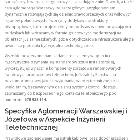
specyficznych warunkach gruntowych, sąsiadujący z nim Otwock, a także
cała aglomeracja Warszawy, ze szczególnym uwzględnieniem
dynamicznie rozwijających się dzielnic prawobrzeżnych oraz willowych
rejonów południowych. Tworzymy dedykowane struktury
niskoprądowe, które projektujemy od podstaw w nowo powstających
budynkach lub wdrażamy w formie gruntownych modernizacji na
obiektach już zamieszkanych, gdzie dotychczasowa infrastruktura uległa
awarii lub przestała być wydolna technologicznie.
Wszelkie powierzone nam zadania realizujemy w oparciu o
rygorystyczne trzymanie się standardów sztuki instalatorskiej,
wykorzystując wyłącznie komponenty sprzętowe renomowanych
światowych producentów teletechniki. Jeśli zależy Państwu na
bezkompromisowej jakości wykonania, wiedzy technicznej oraz
wieloletnim, bezawaryjnym działaniu systemu kontroli dostępu,
zapraszamy do bezpośredniego kontaktu telefonicznego pod
numerem:
570 933 114
.
Specyfika Aglomeracji Warszawskiej i
Józefowa w Aspekcie Inżynierii
Teletechnicznej
Prawidłowe zaplanowanie magistrali kablowej oraz dobór urządzeń