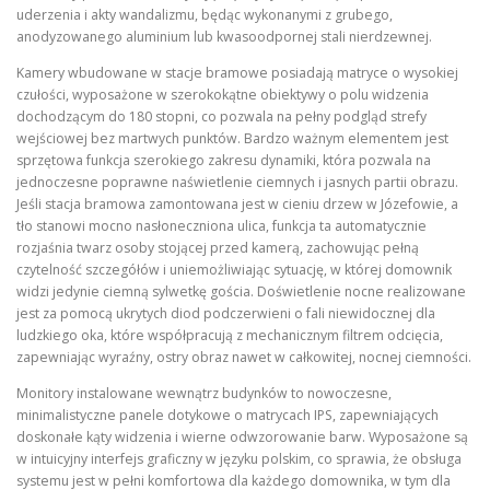
uderzenia i akty wandalizmu, będąc wykonanymi z grubego,
anodyzowanego aluminium lub kwasoodpornej stali nierdzewnej.
Kamery wbudowane w stacje bramowe posiadają matryce o wysokiej
czułości, wyposażone w szerokokątne obiektywy o polu widzenia
dochodzącym do 180 stopni, co pozwala na pełny podgląd strefy
wejściowej bez martwych punktów. Bardzo ważnym elementem jest
sprzętowa funkcja szerokiego zakresu dynamiki, która pozwala na
jednoczesne poprawne naświetlenie ciemnych i jasnych partii obrazu.
Jeśli stacja bramowa zamontowana jest w cieniu drzew w Józefowie, a
tło stanowi mocno nasłoneczniona ulica, funkcja ta automatycznie
rozjaśnia twarz osoby stojącej przed kamerą, zachowując pełną
czytelność szczegółów i uniemożliwiając sytuację, w której domownik
widzi jedynie ciemną sylwetkę gościa. Doświetlenie nocne realizowane
jest za pomocą ukrytych diod podczerwieni o fali niewidocznej dla
ludzkiego oka, które współpracują z mechanicznym filtrem odcięcia,
zapewniając wyraźny, ostry obraz nawet w całkowitej, nocnej ciemności.
Monitory instalowane wewnątrz budynków to nowoczesne,
minimalistyczne panele dotykowe o matrycach IPS, zapewniających
doskonałe kąty widzenia i wierne odwzorowanie barw. Wyposażone są
w intuicyjny interfejs graficzny w języku polskim, co sprawia, że obsługa
systemu jest w pełni komfortowa dla każdego domownika, w tym dla