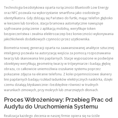
Technologia bezdotykowa oparta na łączności Bluetooth Low Energy
oraz NFC pozwala na wykorzystanie smartfona jako osobistego
identyfikatora. Gdy zbliżają się Państwo do furtki, mając telefon głęboko
w kieszeni lub torebce, stacja bramowa automatycznie nawiązuje
szyfrowane połączenie z aplikacją mobilną, weryfikuje token
bezpieczeństwa i zwalnia elektrozaczep bez konieczności wykonywania
jakichkolwiek dodatkowych czynności przez użytkownika.
Biometria nowej generacji oparta na zaawansowanej analityce sztucznej
inteligencji pozwala na autoryzację wejścia za pomocą rozpoznawania
twarzy lub skanowania linii papilarnych. Stacje wyposażone w podwójne
obiektywy weryfikują geometrię twarzy w trójwymiarze i badają głębię
obrazu, co całkowicie uniemożliwia oszukanie systemu poprzez
pokazanie zdjęcia na ekranie telefonu. Z kolei pojemnościowe skanery
linii papilarnych badają rozkład ładunków elektrycznych naskórka, dzięki
czemu działają błyskawicznie i bezbłędnie również w trudnych
warunkach zimowych, przy mokrych lub zmarzniętych dłoniach.
Proces Wdrożeniowy: Przebieg Prac od
Audytu do Uruchomienia Systemu
Realizacja każdego zlecenia w naszej firmie opiera się na ściśle