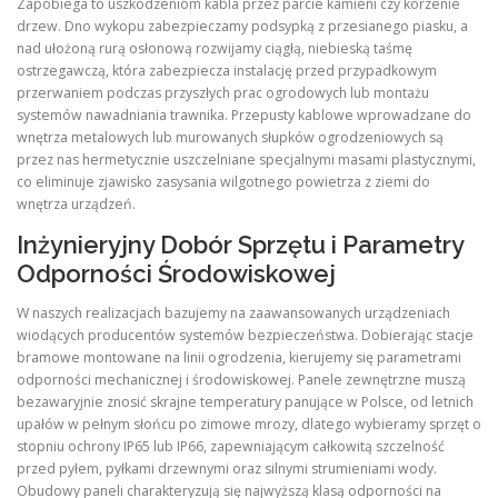
Zapobiega to uszkodzeniom kabla przez parcie kamieni czy korzenie
drzew. Dno wykopu zabezpieczamy podsypką z przesianego piasku, a
nad ułożoną rurą osłonową rozwijamy ciągłą, niebieską taśmę
ostrzegawczą, która zabezpiecza instalację przed przypadkowym
przerwaniem podczas przyszłych prac ogrodowych lub montażu
systemów nawadniania trawnika. Przepusty kablowe wprowadzane do
wnętrza metalowych lub murowanych słupków ogrodzeniowych są
przez nas hermetycznie uszczelniane specjalnymi masami plastycznymi,
co eliminuje zjawisko zasysania wilgotnego powietrza z ziemi do
wnętrza urządzeń.
Inżynieryjny Dobór Sprzętu i Parametry
Odporności Środowiskowej
W naszych realizacjach bazujemy na zaawansowanych urządzeniach
wiodących producentów systemów bezpieczeństwa. Dobierając stacje
bramowe montowane na linii ogrodzenia, kierujemy się parametrami
odporności mechanicznej i środowiskowej. Panele zewnętrzne muszą
bezawaryjnie znosić skrajne temperatury panujące w Polsce, od letnich
upałów w pełnym słońcu po zimowe mrozy, dlatego wybieramy sprzęt o
stopniu ochrony IP65 lub IP66, zapewniającym całkowitą szczelność
przed pyłem, pyłkami drzewnymi oraz silnymi strumieniami wody.
Obudowy paneli charakteryzują się najwyższą klasą odporności na