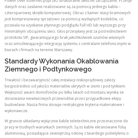
Power over Ethernet poprzez strukturalne switche zarządzalne. Przesył
danych oraz zasilanie realizowane są za pomocą jednego kabla –
czteroparowej skrętki komputerowej. Obraz z kamer stacji bramowych
jest kompresowany sprzętowo za pomocą wydajnych kodeków, co
pozwala na uzyskanie płynnego podglądu Full HD lub wyższego przy
minimalnym obciążeniu sieci. Głos przesyłany jest za pośrednictwem
protokołu SIP, gwarantującego brak jakichkolwiek szumów własnych
oraz umożliwiającego integrację systemu z centralami telefonicznymi w
biurach i firmach na terenie Warszawy.
Standardy Wykonania Okablowania
Ziemnego i Podtynkowego
Trwałość i bezawaryjność całej instalacji niskoprądowej zależy
bezpośrednio od jakości materiałów ukrytych w ziemi i pod tynkiem.
Większość awarii domofonów po kilku latach od montażu wynika ze
stosowania niewłaściwych przewodów przez przypadkowe ekipy
budowlane. Nasza firma stosuje restrykcyjne kryteria materiałowe i
wykonawcze.
W gruncie układamy wyłącznie kable teletechniczne przeznaczone do
pracy w trudnych warunkach ziemnych. Są to kable ekranowane folią
aluminiową, posiadające zewnętrzną osłonę z twardego polietylenu o