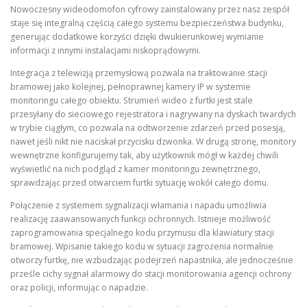
Nowoczesny wideodomofon cyfrowy zainstalowany przez nasz zespół
staje się integralną częścią całego systemu bezpieczeństwa budynku,
generując dodatkowe korzyści dzięki dwukierunkowej wymianie
informacji z innymi instalacjami niskoprądowymi.
Integracja z telewizją przemysłową pozwala na traktowanie stacji
bramowej jako kolejnej, pełnoprawnej kamery IP w systemie
monitoringu całego obiektu. Strumień wideo z furtki jest stale
przesyłany do sieciowego rejestratora i nagrywany na dyskach twardych
w trybie ciągłym, co pozwala na odtworzenie zdarzeń przed posesją,
nawet jeśli nikt nie naciskał przycisku dzwonka. W drugą stronę, monitory
wewnętrzne konfigurujemy tak, aby użytkownik mógł w każdej chwili
wyświetlić na nich podgląd z kamer monitoringu zewnętrznego,
sprawdzając przed otwarciem furtki sytuację wokół całego domu.
Połączenie z systemem sygnalizacji włamania i napadu umożliwia
realizację zaawansowanych funkcji ochronnych. Istnieje możliwość
zaprogramowania specjalnego kodu przymusu dla klawiatury stacji
bramowej. Wpisanie takiego kodu w sytuacji zagrożenia normalnie
otworzy furtkę, nie wzbudzając podejrzeń napastnika, ale jednocześnie
prześle cichy sygnał alarmowy do stacji monitorowania agencji ochrony
oraz policji, informując o napadzie.