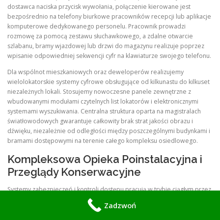
dostawca naciska przycisk wywołania, połączenie kierowane jest
bezpośrednio na telefony biurkowe pracowników recepcji lub aplikacje
komputerowe dedykowanego personelu. Pracownik prowadzi
rozmowę za pomocą zestawu słuchawkowego, a zdalne otwarcie
szlabanu, bramy wjazdowej lub drzwi do magazynu realizuje poprzez
wpisanie odpowiedniej sekwencji cyfr na klawiaturze swojego telefonu.
Dla wspólnot mieszkaniowych oraz deweloperów realizujemy
wielolokatorskie systemy cyfrowe obsługujące od kilkunastu do kilkuset
niezależnych lokali. Stosujemy nowoczesne panele zewnętrzne z
wbudowanymi modułami czytelnych list lokatorów i elektronicznymi
systemami wyszukiwania. Centralna struktura oparta na magistralach
światłowodowych gwarantuje całkowity brak strat jakości obrazu i
dźwięku, niezależnie od odległości między poszczególnymi budynkami i
bramami dostępowymi na terenie całego kompleksu osiedlowego.
Kompleksowa Opieka Poinstalacyjna i
Przeglądy Konserwacyjne
Systemy zabezpieczeń i kontroli dostępu pracują w trybie ciągłym przez
całą dobę we wszystkie dni w roku. Aby zachować ich pełną sprawność
Zadzwoń
operacyjną, niezbędne jest zapewnienie profesjonalnego wsparcia
technicznego oraz okresowych przeglądów konserwacyjnych, które