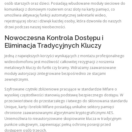
osób starszych oraz dzieci. Posiadają wbudowane moduły sieciowe do
komunikacji z domowym routerem oraz sloty na karty pamięci, co
umożliwia aktywację funkcji automatycznej sekretarki wideo,
rejestrującej obraz i dźwięk każdej osoby, która dzwoniła do naszych
drzwi podczas naszej nieobecności.
Nowoczesna Kontrola Dostępu i
Eliminacja Tradycyjnych Kluczy
Jedną z największych korzyści wynikających z montażu profesjonalnego
wideodomofonu jest możliwość całkowitej rezygnacji z noszenia
metalowych kluczy do furtki czy bramy. Wdrażamy zaawansowane
moduły autoryzacji zintegrowane bezpośrednio ze stacjami
zewnętrznymi.
Szyfrowane czytniki zbliżeniowe pracujące w standardzie Mifare o
wysokiej częstotliwości stanowią podstawę bezpiecznego dostępu. W
przeciwieństwie do przestarzałego i łatwego do sklonowania standardu
Unique, karty i breloki Mifare posiadają unikalne sektory pamięci
chronione zaawansowanymi algorytmami kryptograficznymi AES.
Uniemożliwia to nieautoryzowane skopiowanie klucza w tradycyjnym
punkcie usługowym, zapewniając pełną ochronę posesji przed
dostępem osób trzecich.