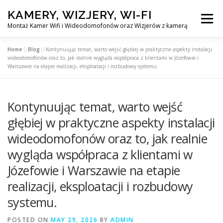
Skip
KAMERY, WIZJERY, WI-FI
to
Menu
content
Montaż Kamer Wifi i Wideodomofonów oraz Wizjerów z kamerą
Home
»
Blog
»
Kontynuując temat, warto wejść głębiej w praktyczne aspekty instalacji
GŁÓWNA
MONTAŻ KAMER WIFI W WARSZAWA
wideodomofonów oraz to, jak realnie wygląda współpraca z klientami w Józefowie i
Warszawie na etapie realizacji, eksploatacji i rozbudowy systemu.
MONTAŻ WIDEDOMOFONÓW
Kontynuując temat, warto wejść
głębiej w praktyczne aspekty instalacji
MONTAŻU WIZJERÓW Z KAMERĄ
BLOG
wideodomofonów oraz to, jak realnie
wygląda współpraca z klientami w
EN
Józefowie i Warszawie na etapie
KONTAKT
realizacji, eksploatacji i rozbudowy
systemu.
POSTED ON
MAY 29, 2026
BY
ADMIN