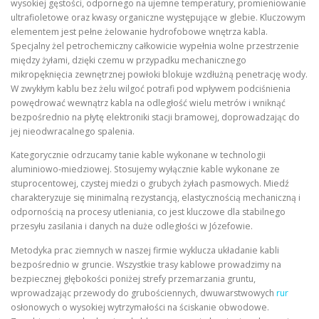
wysokiej gęstości, odpornego na ujemne temperatury, promieniowanie
ultrafioletowe oraz kwasy organiczne występujące w glebie. Kluczowym
elementem jest pełne żelowanie hydrofobowe wnętrza kabla.
Specjalny żel petrochemiczny całkowicie wypełnia wolne przestrzenie
między żyłami, dzięki czemu w przypadku mechanicznego
mikropęknięcia zewnętrznej powłoki blokuje wzdłużną penetrację wody.
W zwykłym kablu bez żelu wilgoć potrafi pod wpływem podciśnienia
powędrować wewnątrz kabla na odległość wielu metrów i wniknąć
bezpośrednio na płytę elektroniki stacji bramowej, doprowadzając do
jej nieodwracalnego spalenia.
Kategorycznie odrzucamy tanie kable wykonane w technologii
aluminiowo-miedziowej. Stosujemy wyłącznie kable wykonane ze
stuprocentowej, czystej miedzi o grubych żyłach pasmowych. Miedź
charakteryzuje się minimalną rezystancją, elastycznością mechaniczną i
odpornością na procesy utleniania, co jest kluczowe dla stabilnego
przesyłu zasilania i danych na duże odległości w Józefowie.
Metodyka prac ziemnych w naszej firmie wyklucza układanie kabli
bezpośrednio w gruncie. Wszystkie trasy kablowe prowadzimy na
bezpiecznej głębokości poniżej strefy przemarzania gruntu,
wprowadzając przewody do grubościennych, dwuwarstwowych
rur
osłonowych o wysokiej wytrzymałości na ściskanie obwodowe.