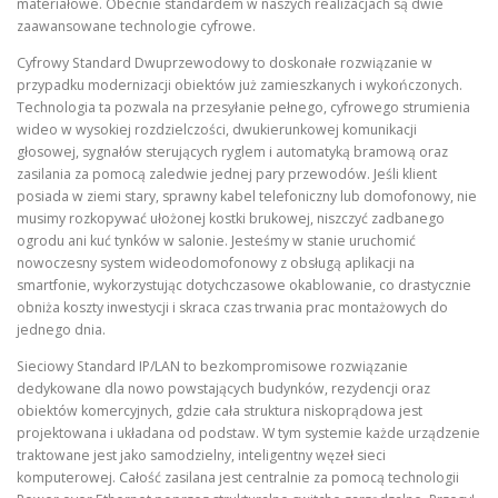
materiałowe. Obecnie standardem w naszych realizacjach są dwie
zaawansowane technologie cyfrowe.
Cyfrowy Standard Dwuprzewodowy to doskonałe rozwiązanie w
przypadku modernizacji obiektów już zamieszkanych i wykończonych.
Technologia ta pozwala na przesyłanie pełnego, cyfrowego strumienia
wideo w wysokiej rozdzielczości, dwukierunkowej komunikacji
głosowej, sygnałów sterujących ryglem i automatyką bramową oraz
zasilania za pomocą zaledwie jednej pary przewodów. Jeśli klient
posiada w ziemi stary, sprawny kabel telefoniczny lub domofonowy, nie
musimy rozkopywać ułożonej kostki brukowej, niszczyć zadbanego
ogrodu ani kuć tynków w salonie. Jesteśmy w stanie uruchomić
nowoczesny system wideodomofonowy z obsługą aplikacji na
smartfonie, wykorzystując dotychczasowe okablowanie, co drastycznie
obniża koszty inwestycji i skraca czas trwania prac montażowych do
jednego dnia.
Sieciowy Standard IP/LAN to bezkompromisowe rozwiązanie
dedykowane dla nowo powstających budynków, rezydencji oraz
obiektów komercyjnych, gdzie cała struktura niskoprądowa jest
projektowana i układana od podstaw. W tym systemie każde urządzenie
traktowane jest jako samodzielny, inteligentny węzeł sieci
komputerowej. Całość zasilana jest centralnie za pomocą technologii