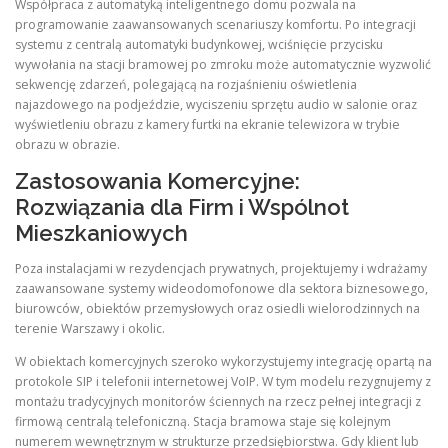
Współpraca z automatyką inteligentnego domu pozwala na
programowanie zaawansowanych scenariuszy komfortu. Po integracji
systemu z centralą automatyki budynkowej, wciśnięcie przycisku
wywołania na stacji bramowej po zmroku może automatycznie wyzwolić
sekwencję zdarzeń, polegającą na rozjaśnieniu oświetlenia
najazdowego na podjeździe, wyciszeniu sprzętu audio w salonie oraz
wyświetleniu obrazu z kamery furtki na ekranie telewizora w trybie
obrazu w obrazie.
Zastosowania Komercyjne:
Rozwiązania dla Firm i Wspólnot
Mieszkaniowych
Poza instalacjami w rezydencjach prywatnych, projektujemy i wdrażamy
zaawansowane systemy wideodomofonowe dla sektora biznesowego,
biurowców, obiektów przemysłowych oraz osiedli wielorodzinnych na
terenie Warszawy i okolic.
W obiektach komercyjnych szeroko wykorzystujemy integrację opartą na
protokole SIP i telefonii internetowej VoIP. W tym modelu rezygnujemy z
montażu tradycyjnych monitorów ściennych na rzecz pełnej integracji z
firmową centralą telefoniczną. Stacja bramowa staje się kolejnym
numerem wewnętrznym w strukturze przedsiębiorstwa. Gdy klient lub