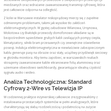
miedzianych oraz wdrażanie zaawansowanej transmisji cyfrowej, która
jest całkowicie odporna na odległość.
Z kolei w Warszawie instalator niskoprądowy mierzy się z zupełnie
odmiennymi problemami, takimi jak wysokie tło zakłóceń
elektromagnetycznych. W gęstej zabudowie Wilanowa, Ursynowa,
Mokotowa czy Białołęki przewody domofonowe układane są w
bezpośrednim sąsiedztwie grubych kabli zasilających pompy ciepła,
klimatyzatory, silniki bram przesuwnych czy zewnętrzne oświetlenie
posesji. Indukcja elektromagnetyczna w niewłaściwie zabezpieczonym
kablu generuje pasy na obrazie oraz stały, uciążliwy przydźwięk sieciowy
w głośniku monitora. Aby temu zapobiec, w warszawskich realiach
stosujemy zaawansowane kable ekranowane folią aluminiową oraz
uziemiane obwodowo switchboardy, gwarantujące idealną czystość
sygnału audio i wideo.
Analiza Technologiczna: Standard
Cyfrowy 2-Wire vs Telewizja IP
W codziennej praktyce inżynierskiej całkowicie zrezygnowaliśmy z
instalowania przestarzałych systemów w pełni analogowych, które
charakteryzują się słabą rozdzielczością i podatnością na zużycie