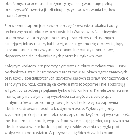
określonych procedurach inżynieryjnych, co gwarantuje pełną
przejrzystość inwestycji i eliminuje ryzyko powstawania błędów
montażowych.
Pierwszym etapem jest zawsze szczegółowa wizja lokalna i audyt
techniczny na obiekcie w Józefowie lub Warszawie. Nasz inżynier
przeprowadza precyzyjne pomiary parametrów elektrycznych
istniejącej infrastruktury kablowej, ocenia geometrię otoczenia, kąty
nasłonecznienia oraz wyznacza optymalne punkty montażowe,
dopasowane do indywidualnych potrzeb użytkowników.
Kolejnym krokiem jest precyzyjny montaż elektro-mechaniczny. Puszki
podtynkowe stacji bramowych osadzamy w słupkach ogrodzeniowych
przy użyciu specjalistycznych, szybkowiążących zapraw montażowych o
zerowym skurczu, które są całkowicie mrozoodporne i nie absorbują
wilgoci, co zapobiega pękaniu tynków lub klinkieru. Panele zewnętrzne
montujemy na optymalnej wysokości stu pięćdziesięciu pięciu
centymetrów od poziomu gotowej kostki brukowej, co zapewnia
idealne kadrowanie osób o każdym wzroście. Wykorzystujemy
wyłącznie profesjonalne elektrozaczepy o podwyższonej wytrzymałości
mechanicznej na nacisk, wyposażone w regulację języka, co pozwala na
idealne spasowanie furtki i zapobiega zakleszczaniu się rygla pod
wpływem naporu wiatru. W przypadku ciężkich drzwi lub bram